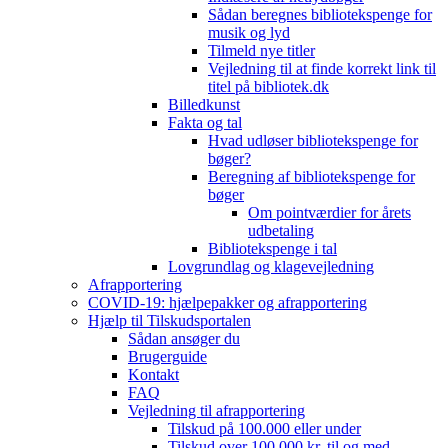
Sådan beregnes bibliotekspenge for
musik og lyd
Tilmeld nye titler
Vejledning til at finde korrekt link til
titel på bibliotek.dk
Billedkunst
Fakta og tal
Hvad udløser bibliotekspenge for
bøger?
Beregning af bibliotekspenge for
bøger
Om pointværdier for årets
udbetaling
Bibliotekspenge i tal
Lovgrundlag og klagevejledning
Afrapportering
COVID-19: hjælpepakker og afrapportering
Hjælp til Tilskudsportalen
Sådan ansøger du
Brugerguide
Kontakt
FAQ
Vejledning til afrapportering
Tilskud på 100.000 eller under
Tilskud over 100.000 kr. til og med