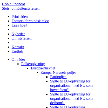
Hop til indhold
Slots- og Kulturstyrelsen
Print siden
Forstør / formindsk tekst
Laes hoejt
Nyheder
Om styrelsen
Kontakt
English
Områder
Folkeoplysning
Europa-Nævnet
Europa-Nævnets puljer
Partipuljen
Støtte til EU-oplysning for
organisationer med EU som
hovedformål
Støtte til EU-oplysning for
organisationer med EU som
delformål
Støtte til EU-oplysning