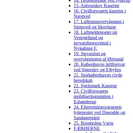
14. Depotområde ved Jyderup
15. Antvorskov Kaserne
16. Civilforsvarets kaserne i
Næstved
17. Luftrumsovervågning i
Stensved og Skovhuse
18. Luftmeldeposter på
Vestsjælland og
lavvarslingscentral i
Nykøbing F.
19. Stevnsfort og
overvågningen af Øresund
20. Københavns luftforsvar
ved Sigerslev og Ejbybro
21. Storkøbenhavns civile
beredskab
22. Sjælsmark Kaserne
23. Civilforsvarets
mobiliseringsstation i
Esbønderup
24. Efterretningsvæsenets
lytteposter ved Dueodde og
Sandagergård
25. Bornholms Værn
FÆRØERNE