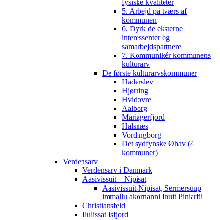
fysiske kvaliteter
5. Arbejd på tværs af
kommunen
6. Dyrk de eksterne
interessenter og
samarbejdspartnere
7. Kommunikér kommunens
kulturarv
De første kulturarvskommuner
Haderslev
Hjørring
Hvidovre
Aalborg
Mariagerfjord
Halsnæs
Vordingborg
Det sydfynske Øhav (4
kommuner)
Verdensarv
Verdensarv i Danmark
Aasivissuit – Nipisat
Aasivissuit-Nipisat, Sermersuup
immallu akornanni Inuit Piniarfii
Christiansfeld
Ilulissat Isfjord