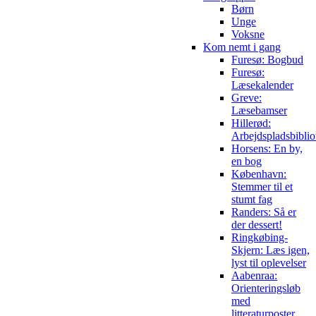
Børn
Unge
Voksne
Kom nemt i gang
Furesø: Bogbud
Furesø:
Læsekalender
Greve:
Læsebamser
Hillerød:
Arbejdspladsbiblio
Horsens: En by,
en bog
København:
Stemmer til et
stumt fag
Randers: Så er
der dessert!
Ringkøbing-
Skjern: Læs igen,
lyst til oplevelser
Aabenraa:
Orienteringsløb
med
litteraturposter