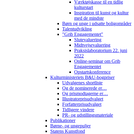
Værktøjskasse til en tidlig
kulturstart
Inspiration til kunst og kultur
med de mindste
Børn og unge i udsatte boligområder
Talentudvikling
"Grib Engagementet"
Slutevaluering
Midtvejsevaluering
Praksislaboratorium 22. juni
2022
Online-seminar om Grib
Engagementet
Opstartskonference
Kulturministeriets B&U-bogpriser
Udvalgenes shortliste
Og de nominerede er…
Og prismodtagerne er…
Illustratorprisudvalget
Forfatterprisudvalget
Tidligere vindere
PR- og udstillingsmateriale
Publikationer
Børne- og ungepuljer
Statens Kunstfond