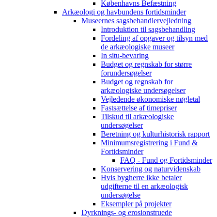
Københavns Befæstning
Arkæologi og havbundens fortidsminder
Museernes sagsbehandlervejledning
Introduktion til sagsbehandling
Fordeling af opgaver og tilsyn med
de arkæologiske museer
In situ-bevaring
Budget og regnskab for større
forundersøgelser
Budget og regnskab for
arkæologiske undersøgelser
Vejledende økonomiske nøgletal
Fastsættelse af timepriser
Tilskud til arkæologiske
undersøgelser
Beretning og kulturhistorisk rapport
Minimumsregistrering i Fund &
Fortidsminder
FAQ - Fund og Fortidsminder
Konservering og naturvidenskab
Hvis bygherre ikke betaler
udgifterne til en arkæologisk
undersøgelse
Eksempler på projekter
Dyrknings- og erosionstruede