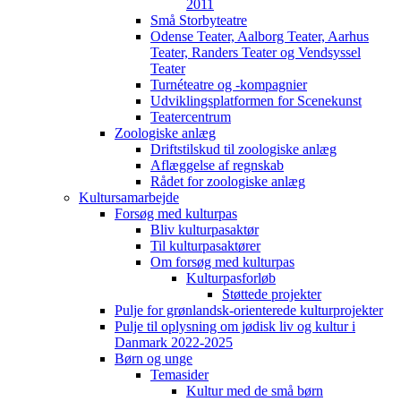
2011
Små Storbyteatre
Odense Teater, Aalborg Teater, Aarhus
Teater, Randers Teater og Vendsyssel
Teater
Turnéteatre og -kompagnier
Udviklingsplatformen for Scenekunst
Teatercentrum
Zoologiske anlæg
Driftstilskud til zoologiske anlæg
Aflæggelse af regnskab
Rådet for zoologiske anlæg
Kultursamarbejde
Forsøg med kulturpas
Bliv kulturpasaktør
Til kulturpasaktører
Om forsøg med kulturpas
Kulturpasforløb
Støttede projekter
Pulje for grønlandsk-orienterede kulturprojekter
Pulje til oplysning om jødisk liv og kultur i
Danmark 2022-2025
Børn og unge
Temasider
Kultur med de små børn