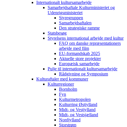
Internationalt kultursamarbejde
Samarbejdsaftale Kulturministeriet og
Udenrigsministeriet
Styregruppen
Samarbejdsaftalen
Den strategiske ramme
Statsbesøg
Styrelsens international arbejde med kultur
FAQ om danske repræsentationers
arbejde med film
EU-formandskab 2025
Aktuelle store projekter
Europæisk samarbejde
Pulje til internationalt kultursamarbejde
Rådgivning og Symposium
Kulturaftaler med kommuner
Kulturregioner
Bornholm
Fyn
Kulturmetropolen
Kulturring Østjylland
Midt- og Vestjylland
Midt- og Vestsjælland
Nordjylland
Storstrøm