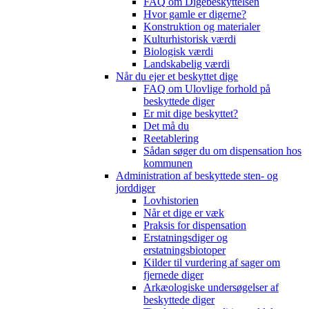
FAQ om Digebeskyttelsen
Hvor gamle er digerne?
Konstruktion og materialer
Kulturhistorisk værdi
Biologisk værdi
Landskabelig værdi
Når du ejer et beskyttet dige
FAQ om Ulovlige forhold på
beskyttede diger
Er mit dige beskyttet?
Det må du
Reetablering
Sådan søger du om dispensation hos
kommunen
Administration af beskyttede sten- og
jorddiger
Lovhistorien
Når et dige er væk
Praksis for dispensation
Erstatningsdiger og
erstatningsbiotoper
Kilder til vurdering af sager om
fjernede diger
Arkæologiske undersøgelser af
beskyttede diger