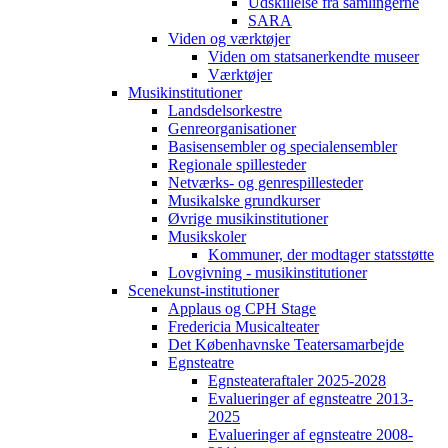
Udskillelse fra samlingerne
SARA
Viden og værktøjer
Viden om statsanerkendte museer
Værktøjer
Musikinstitutioner
Landsdelsorkestre
Genreorganisationer
Basisensembler og specialensembler
Regionale spillesteder
Netværks- og genrespillesteder
Musikalske grundkurser
Øvrige musikinstitutioner
Musikskoler
Kommuner, der modtager statsstøtte
Lovgivning - musikinstitutioner
Scenekunst-institutioner
Applaus og CPH Stage
Fredericia Musicalteater
Det Københavnske Teatersamarbejde
Egnsteatre
Egnsteateraftaler 2025-2028
Evalueringer af egnsteatre 2013-
2025
Evalueringer af egnsteatre 2008-