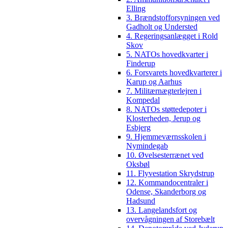
Elling
3. Brændstofforsyningen ved
Gadholt og Understed
4. Regeringsanlægget i Rold
Skov
5. NATOs hovedkvarter i
Finderup
6. Forsvarets hovedkvarterer i
Karup og Aarhus
7. Militærnægterlejren i
Kompedal
8. NATOs støttedepoter i
Klosterheden, Jerup og
Esbjerg
9. Hjemmeværnsskolen i
Nymindegab
10. Øvelsesterrænet ved
Oksbøl
11. Flyvestation Skrydstrup
12. Kommandocentraler i
Odense, Skanderborg og
Hadsund
13. Langelandsfort og
overvågningen af Storebælt