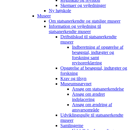
Regnskab og revision
Skemaer og vejledninger
Ny højskole
Museer
Om statsanerkendte og statslige museer
Information og vejledning til
statsanerkendte museer
Driftstilskud til statsanerkendte
museer
Indberetning af opgørelse af
besøgstal, indtægter og
forskning samt
revisorerklæring
Opgørelse af besøgstal, indtægter og
forskning
Krav og tilsyn
Museumsnævnet
Ansøg om statsanerkendelse
Ansøg om ændret
indplacering
Ansøg om ændring af
ansvarsområde
Udviklingspulje til statsanerkendte
museer
Samlingerne