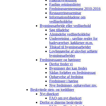
Plakettevejledning
Faglige retningslinjer
Fredningsgennemgang 2010-2016
Restaureringsseminar
Informationsbladene om
vedligeholdelse
Bygningsarbejde eller vedligehold
Søg tilladelse
Almindelig vedligeholdelse
Underretning - særlige regler for
badeværelser, køkkener m.m.
Tilskud til bygningsarbejder
Lovliggørelse af ulovligt udførte
bygningsarbejder
Fredningssager og høringer
Derfor freder vi
Bygninger der kan fredes
Sådan forløber en fredningssag
Ophævelse af fredning
Fredninger i høring
Nye fredninger, ophævelser mv.
Beskyttede sten- og jorddiger
Nyt digekort
FAQ om nyt digekort
Derfor er digerne beskyttede