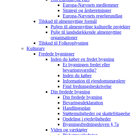
Europa-Nævnets medlemmer
Strategi og årsberetninger
Europa-Nævnets regelgrundlag
Tilskud til almennyttige formål
Puljen til almennyttige kulturelle projekter
Pulje til landsdækkende almennyttige
organisationer
Tilskud til Folkeoplysning
Kulturarv
Fredede bygninger
Inden du køber en fredet bygning
Er bygningen fredet eller
bevaringsværdig?
Inden du køber
Information til ejendomsmæglere
Find fredningsbeskrivelse
Din fredede bygning
Din fredede bygning
Bevaringsdeklaration
Handlingsplan
Støttemuligheder og skattefritagelse
Opdeling i ejerlejligheder
Bygningsfredningsloven § 7a
Viden og værktøjer