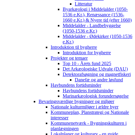
Litteratur
Byarkæologi i Middelalder (1050-
1536 e.Kr.), Renæssance (1536-
1660 e.Kr.) & Nyere tid (efter 1660)
Middelalder - Landbebyggelse
(1050-1536 e.Kr.)
Middelalder - Ødekirker (1050-1536
e.Kr.)
Introduktion til bygherre
Introduktion for bygherre
Projekter og temaer
Top 10 - Årets fund 2025
Det Arkæologiske Udvalg (DAU)
Detektorafsøgning og magnetfiskeri
Danefæ og andre løsfund
Havbundens fortidsminder
Havbundens fortidsminder
Marinarkæologisk forundersøgelse
Bevaringsværdige bygninger og miljøer
Nationale kulturmiljøer i ældre byer
Kommuneplan, Planstrategi og Nationale
interesser
Kommunenetværk - Bygningskulturen i
planlægningen
Lokalplaner og kulturarv - en guide