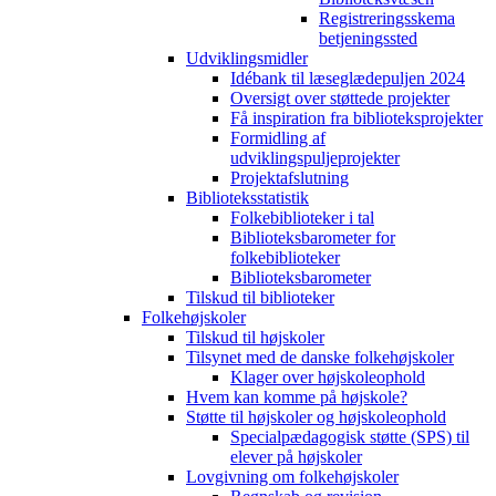
Registreringsskema
betjeningssted
Udviklingsmidler
Idébank til læseglædepuljen 2024
Oversigt over støttede projekter
Få inspiration fra biblioteksprojekter
Formidling af
udviklingspuljeprojekter
Projektafslutning
Biblioteksstatistik
Folkebiblioteker i tal
Biblioteksbarometer for
folkebiblioteker
Biblioteksbarometer
Tilskud til biblioteker
Folkehøjskoler
Tilskud til højskoler
Tilsynet med de danske folkehøjskoler
Klager over højskoleophold
Hvem kan komme på højskole?
Støtte til højskoler og højskoleophold
Specialpædagogisk støtte (SPS) til
elever på højskoler
Lovgivning om folkehøjskoler