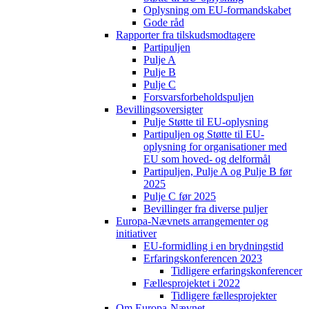
Oplysning om EU-formandskabet
Gode råd
Rapporter fra tilskudsmodtagere
Partipuljen
Pulje A
Pulje B
Pulje C
Forsvarsforbeholdspuljen
Bevillingsoversigter
Pulje Støtte til EU-oplysning
Partipuljen og Støtte til EU-
oplysning for organisationer med
EU som hoved- og delformål
Partipuljen, Pulje A og Pulje B før
2025
Pulje C før 2025
Bevillinger fra diverse puljer
Europa-Nævnets arrangementer og
initiativer
EU-formidling i en brydningstid
Erfaringskonferencen 2023
Tidligere erfaringskonferencer
Fællesprojektet i 2022
Tidligere fællesprojekter
Om Europa-Nævnet