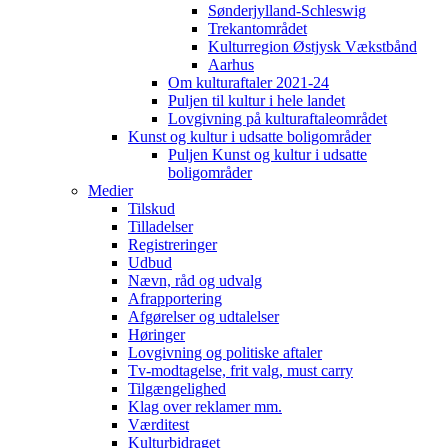
Sønderjylland-Schleswig
Trekantområdet
Kulturregion Østjysk Vækstbånd
Aarhus
Om kulturaftaler 2021-24
Puljen til kultur i hele landet
Lovgivning på kulturaftaleområdet
Kunst og kultur i udsatte boligområder
Puljen Kunst og kultur i udsatte
boligområder
Medier
Tilskud
Tilladelser
Registreringer
Udbud
Nævn, råd og udvalg
Afrapportering
Afgørelser og udtalelser
Høringer
Lovgivning og politiske aftaler
Tv-modtagelse, frit valg, must carry
Tilgængelighed
Klag over reklamer mm.
Værditest
Kulturbidraget