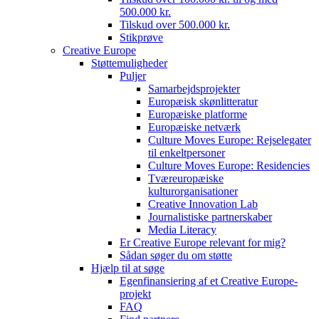
500.000 kr.
Tilskud over 500.000 kr.
Stikprøve
Creative Europe
Støttemuligheder
Puljer
Samarbejdsprojekter
Europæisk skønlitteratur
Europæiske platforme
Europæiske netværk
Culture Moves Europe: Rejselegater
til enkeltpersoner
Culture Moves Europe: Residencies
Tværeuropæiske
kulturorganisationer
Creative Innovation Lab
Journalistiske partnerskaber
Media Literacy
Er Creative Europe relevant for mig?
Sådan søger du om støtte
Hjælp til at søge
Egenfinansiering af et Creative Europe-
projekt
FAQ