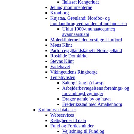
Ilulissat Kangerluat
Jelling-monumenterne
Kronborg
Kujataa, Grønland: Nordbo- og
inuitlandbrug ved randen af indlandsisen
Ukiut 1000-t nunaateqarneq
avannaarsuani
Molerklinterne i den vestlige Limfjord
Møns Klint
Parforcejagtlandskabet i Nordsjælland
Roskilde Domkirke
Stevns Klint
Vadehavet
Vikingetidens Ringborge
Tentativlisten
Salt og Tang på Læsø
Arbejderbevægelsens forenings- og
forsamlingsbygninger
Dragør gamle by og havn
Frederiksstad med Amalienborg
Kulturarvsdatabaser
Webservices
Rettigheder til data
Fund og Fortidsminder
Vejledning til Fund og