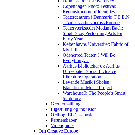
Odin Teatret: Caravan Next
Copenhagen Photo Festival:
Reconstruction of Identities
Teatercentrum i Danmark: T.E.E.N.
– Ambassadors across Europe
Teaterværkstedet Madam Bach:
Small Size, Performing Arts for
Early Years
Københavns Universitet: Fabric of
My Life
Odsherred Teater: I Will Be
Everything…
Aarhus Biblioteker og Aarhus
Universitet: Social Inclusive
Literature Operation
Levende Musik i Skolen:
Blackboard Music Project
Warehouse9: The People's Smart
Sculpture
Grøn omstilling
Ligestilling og inklusion
Ordbog: EU’sk-dansk
Partnerskaber
Videoguides
Om Creative Europe