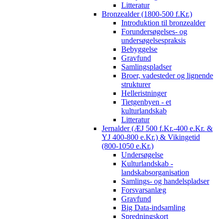
Litteratur
Bronzealder (1800-500 f.Kr.)
Introduktion til bronzealder
Forundersøgelses- og
undersøgelsespraksis
Bebyggelse
Gravfund
Samlingspladser
Broer, vadesteder og lignende
strukturer
Helleristninger
Tietgenbyen - et
kulturlandskab
Litteratur
Jernalder (ÆJ 500 f.Kr.-400 e.Kr. &
YJ 400-800 e.Kr.) & Vikingetid
(800-1050 e.Kr.)
Undersøgelse
Kulturlandskab -
landskabsorganisation
Samlings- og handelspladser
Forsvarsanlæg
Gravfund
Big Data-indsamling
Spredningskort