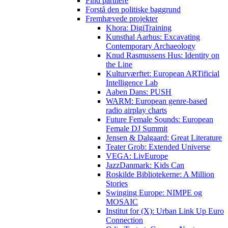
Find partnere
Forstå den politiske baggrund
Fremhævede projekter
Khora: DigiTraining
Kunsthal Aarhus: Excavating
Contemporary Archaeology
Knud Rasmussens Hus: Identity on
the Line
Kulturværftet: European ARTificial
Intelligence Lab
Aaben Dans: PUSH
WARM: European genre-based
radio airplay charts
Future Female Sounds: European
Female DJ Summit
Jensen & Dalgaard: Great Literature
Teater Grob: Extended Universe
VEGA: LivEurope
JazzDanmark: Kids Can
Roskilde Bibliotekerne: A Million
Stories
Swinging Europe: NIMPE og
MOSAIC
Institut for (X): Urban Link Up Euro
Connection