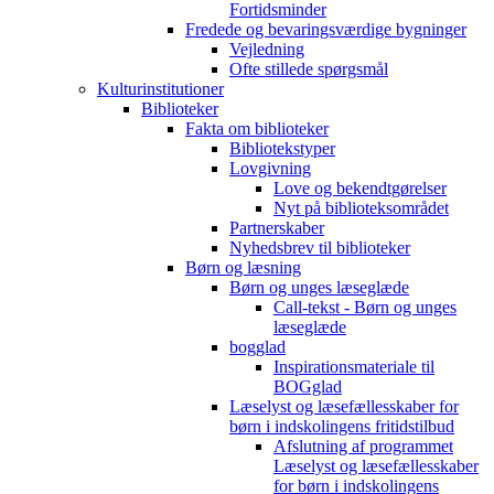
Fortidsminder
Fredede og bevaringsværdige bygninger
Vejledning
Ofte stillede spørgsmål
Kulturinstitutioner
Biblioteker
Fakta om biblioteker
Bibliotekstyper
Lovgivning
Love og bekendtgørelser
Nyt på biblioteksområdet
Partnerskaber
Nyhedsbrev til biblioteker
Børn og læsning
Børn og unges læseglæde
Call-tekst - Børn og unges
læseglæde
bogglad
Inspirationsmateriale til
BOGglad
Læselyst og læsefællesskaber for
børn i indskolingens fritidstilbud
Afslutning af programmet
Læselyst og læsefællesskaber
for børn i indskolingens