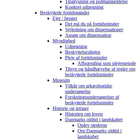
Tinglysning og politianmeldelse
Konkret udpegning
Beskyttede fortidsminder
Ejer / bruger
Det må du på fortidsminder
Vejledning om dispensationer
Ansøg om dispensation
Myndighed
Udpegning
Beskyttelseslinjen
Pleje af fortidsminder
Afbrænding som plejemetode
Tilsyn og håndhævelse af regler om
beskyttede fortidsminder
Museum
Vilkår om arkæologiske
undersøgelse
Forskningsundersøgelser af
beskyttede fortidsminder
Historie og temaer
Historien om loven
Danmarks oldtid i landskabet
Oplev stederne
Om Danmarks oldtid i
landskabet