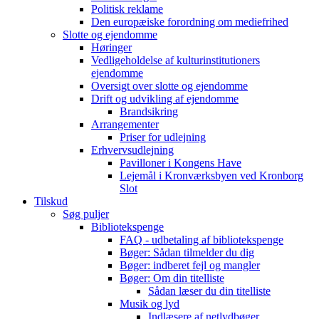
Politisk reklame
Den europæiske forordning om mediefrihed
Slotte og ejendomme
Høringer
Vedligeholdelse af kulturinstitutioners
ejendomme
Oversigt over slotte og ejendomme
Drift og udvikling af ejendomme
Brandsikring
Arrangementer
Priser for udlejning
Erhvervsudlejning
Pavilloner i Kongens Have
Lejemål i Kronværksbyen ved Kronborg
Slot
Tilskud
Søg puljer
Bibliotekspenge
FAQ - udbetaling af bibliotekspenge
Bøger: Sådan tilmelder du dig
Bøger: indberet fejl og mangler
Bøger: Om din titelliste
Sådan læser du din titelliste
Musik og lyd
Indlæsere af netlydbøger