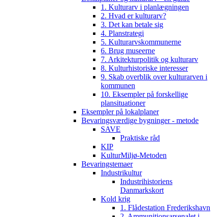
1. Kulturarv i planlægningen
2. Hvad er kulturarv?
3. Det kan betale sig
4. Planstrategi
5. Kulturarvskommunerne
6. Brug museerne
7. Arkitekturpolitik og kulturarv
8. Kulturhistoriske interesser
9. Skab overblik over kulturarven i
kommunen
10. Eksempler på forskellige
plansituationer
Eksempler på lokalplaner
Bevaringsværdige bygninger - metode
SAVE
Praktiske råd
KIP
KulturMiljø-Metoden
Bevaringstemaer
Industrikultur
Industrihistoriens
Danmarkskort
Kold krig
1. Flådestation Frederikshavn
2. Ammunitionsarsenalet i