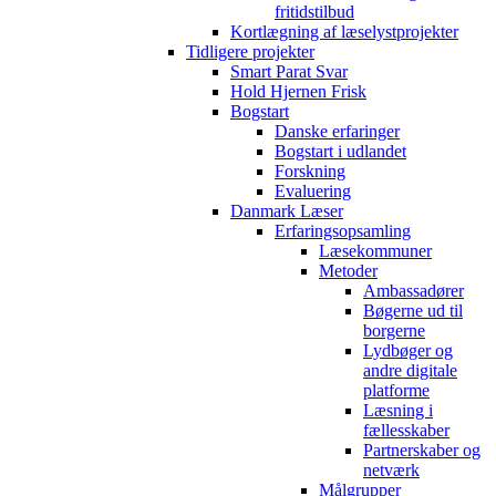
fritidstilbud
Kortlægning af læselystprojekter
Tidligere projekter
Smart Parat Svar
Hold Hjernen Frisk
Bogstart
Danske erfaringer
Bogstart i udlandet
Forskning
Evaluering
Danmark Læser
Erfaringsopsamling
Læsekommuner
Metoder
Ambassadører
Bøgerne ud til
borgerne
Lydbøger og
andre digitale
platforme
Læsning i
fællesskaber
Partnerskaber og
netværk
Målgrupper