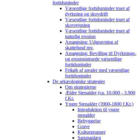
fortidsminder
Væsentlige fortidsminder truet af
dyrkning og skovdrift
Væsentlige fortidsminder truet af
skovrejsning
Væsentlige fortidsminder truet af
naturlig erosion
Ansøgning: Udgravning af
skattefund mv.
Ansøgning: Bevilling til Dyrknings-
og erosionstruede væsentlige
fortidsminder
Frikøb af arealer med væsentlige
fortidsminder
De arkæologiske strategier
Om strategierne
Ældre Stenalder (ca. 10.000 - 3.900
f.Kr.
Yngre Stenalder (3900-1800 f.Kr.)
Introduktion til yngre
stenalder
Bebyggelse
Grave
Kulturgrupper
Sarupanlæg