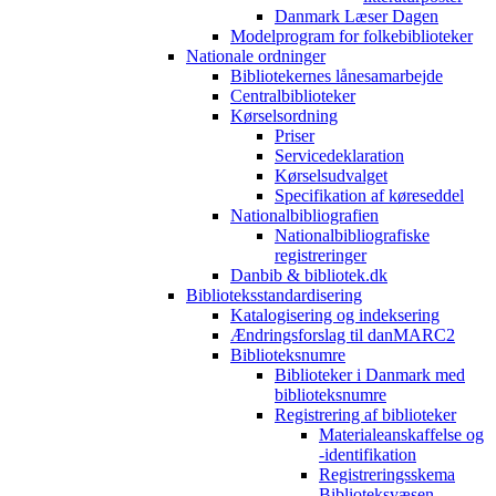
Danmark Læser Dagen
Modelprogram for folkebiblioteker
Nationale ordninger
Bibliotekernes lånesamarbejde
Centralbiblioteker
Kørselsordning
Priser
Servicedeklaration
Kørselsudvalget
Specifikation af køreseddel
Nationalbibliografien
Nationalbibliografiske
registreringer
Danbib & bibliotek.dk
Biblioteksstandardisering
Katalogisering og indeksering
Ændringsforslag til danMARC2
Biblioteksnumre
Biblioteker i Danmark med
biblioteksnumre
Registrering af biblioteker
Materialeanskaffelse og
-identifikation
Registreringsskema
Biblioteksvæsen