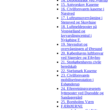
14. Depotområde ved Jyderup
15. Antvorskov Kaserne
16. Civilforsvarets kaserne i
Næstved
17. Luftrumsovervågning i
Stensved og Skovhuse
18. Luftmeldeposter på
Vestsjælland og
lavvarslingscentral i
Nykøbing F.
19. Stevnsfort og
overvågningen af Øresund
20. Københavns luftforsvar
ved Sigerslev og Ejbybro
21. Storkøbenhavns civile
beredskab
22. Sjælsmark Kaserne
23. Civilforsvarets
mobiliseringsstation i
Esbønderup
24. Efterretningsvæsenets
lytteposter ved Dueodde og
Sandagergård
25. Bornholms Værn
FÆRØERNE