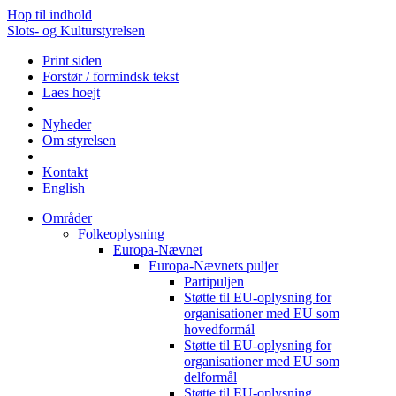
Hop til indhold
Slots- og Kulturstyrelsen
Print siden
Forstør / formindsk tekst
Laes hoejt
Nyheder
Om styrelsen
Kontakt
English
Områder
Folkeoplysning
Europa-Nævnet
Europa-Nævnets puljer
Partipuljen
Støtte til EU-oplysning for
organisationer med EU som
hovedformål
Støtte til EU-oplysning for
organisationer med EU som
delformål
Støtte til EU-oplysning