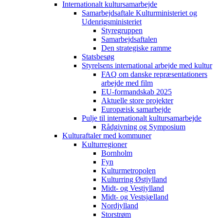
Internationalt kultursamarbejde
Samarbejdsaftale Kulturministeriet og
Udenrigsministeriet
Styregruppen
Samarbejdsaftalen
Den strategiske ramme
Statsbesøg
Styrelsens international arbejde med kultur
FAQ om danske repræsentationers
arbejde med film
EU-formandskab 2025
Aktuelle store projekter
Europæisk samarbejde
Pulje til internationalt kultursamarbejde
Rådgivning og Symposium
Kulturaftaler med kommuner
Kulturregioner
Bornholm
Fyn
Kulturmetropolen
Kulturring Østjylland
Midt- og Vestjylland
Midt- og Vestsjælland
Nordjylland
Storstrøm