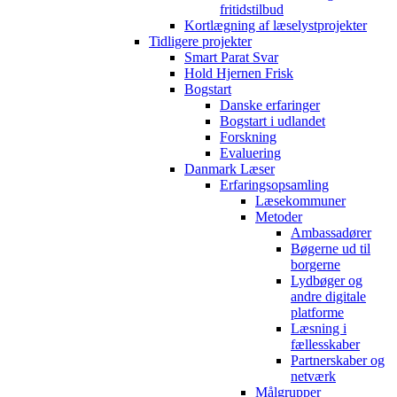
fritidstilbud
Kortlægning af læselystprojekter
Tidligere projekter
Smart Parat Svar
Hold Hjernen Frisk
Bogstart
Danske erfaringer
Bogstart i udlandet
Forskning
Evaluering
Danmark Læser
Erfaringsopsamling
Læsekommuner
Metoder
Ambassadører
Bøgerne ud til
borgerne
Lydbøger og
andre digitale
platforme
Læsning i
fællesskaber
Partnerskaber og
netværk
Målgrupper