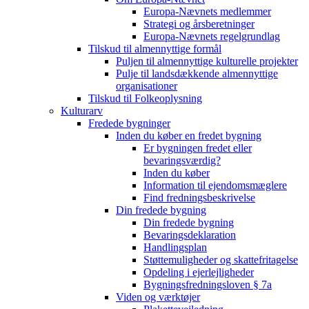
Europa-Nævnets medlemmer
Strategi og årsberetninger
Europa-Nævnets regelgrundlag
Tilskud til almennyttige formål
Puljen til almennyttige kulturelle projekter
Pulje til landsdækkende almennyttige
organisationer
Tilskud til Folkeoplysning
Kulturarv
Fredede bygninger
Inden du køber en fredet bygning
Er bygningen fredet eller
bevaringsværdig?
Inden du køber
Information til ejendomsmæglere
Find fredningsbeskrivelse
Din fredede bygning
Din fredede bygning
Bevaringsdeklaration
Handlingsplan
Støttemuligheder og skattefritagelse
Opdeling i ejerlejligheder
Bygningsfredningsloven § 7a
Viden og værktøjer