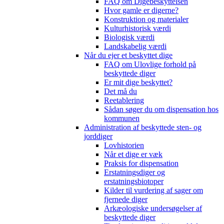
FAQ om Digebeskyttelsen
Hvor gamle er digerne?
Konstruktion og materialer
Kulturhistorisk værdi
Biologisk værdi
Landskabelig værdi
Når du ejer et beskyttet dige
FAQ om Ulovlige forhold på
beskyttede diger
Er mit dige beskyttet?
Det må du
Reetablering
Sådan søger du om dispensation hos
kommunen
Administration af beskyttede sten- og
jorddiger
Lovhistorien
Når et dige er væk
Praksis for dispensation
Erstatningsdiger og
erstatningsbiotoper
Kilder til vurdering af sager om
fjernede diger
Arkæologiske undersøgelser af
beskyttede diger