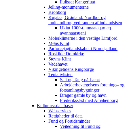
Ilulissat Kangerluat
Jelling-monumenterne
Kronborg
Kujataa, Grønland: Nordbo- og
inuitlandbrug ved randen af indlandsisen
Ukiut 1000-t nunaateqarneq
avannaarsuani
Molerklinterne i den vestlige Limfjord
Møns Klint
Parforcejagtlandskabet i Nordsjælland
Roskilde Domkirke
Stevns Klint
Vadehavet
Vikingetidens Ringborge
Tentativlisten
Salt og Tang på Læsø
Arbejderbevægelsens forenings- og
forsamlingsbygninger
Dragør gamle by og havn
Frederiksstad med Amalienborg
Kulturarvsdatabaser
Webservices
Rettigheder til data
Fund og Fortidsminder
Vejledning til Fund og