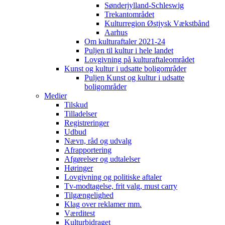
Sønderjylland-Schleswig
Trekantområdet
Kulturregion Østjysk Vækstbånd
Aarhus
Om kulturaftaler 2021-24
Puljen til kultur i hele landet
Lovgivning på kulturaftaleområdet
Kunst og kultur i udsatte boligområder
Puljen Kunst og kultur i udsatte
boligområder
Medier
Tilskud
Tilladelser
Registreringer
Udbud
Nævn, råd og udvalg
Afrapportering
Afgørelser og udtalelser
Høringer
Lovgivning og politiske aftaler
Tv-modtagelse, frit valg, must carry
Tilgængelighed
Klag over reklamer mm.
Værditest
Kulturbidraget