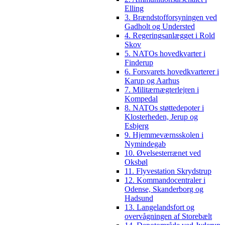
Elling
3. Brændstofforsyningen ved
Gadholt og Understed
4. Regeringsanlægget i Rold
Skov
5. NATOs hovedkvarter i
Finderup
6. Forsvarets hovedkvarterer i
Karup og Aarhus
7. Militærnægterlejren i
Kompedal
8. NATOs støttedepoter i
Klosterheden, Jerup og
Esbjerg
9. Hjemmeværnsskolen i
Nymindegab
10. Øvelsesterrænet ved
Oksbøl
11. Flyvestation Skrydstrup
12. Kommandocentraler i
Odense, Skanderborg og
Hadsund
13. Langelandsfort og
overvågningen af Storebælt