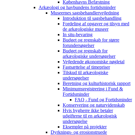
Københavns Befæstning
Arkæologi og havbundens fortidsminder
Museernes sagsbehandlervejledning
Introduktion til sagsbehandling
Fordeling af opgaver og tilsyn med
de arkæologiske museer
In situ-bevaring
Budget og regnskab for større
forundersøgelser
Budget og regnskab for
arkæologiske undersøgelser
Vejledende økonomiske nøgletal
Fastsættelse af timepriser
Tilskud til arkæologiske
undersøgelser
Beretning og kulturhistorisk rapport
Minimumsregistrering i Fund &
Fortidsminder
FAQ - Fund og Fortidsminder
Konservering og naturvidenskab
Hvis bygherre ikke betaler
udgifterne til en arkæologisk
undersøgelse
Eksempler på projekter
Dyrknings- og erosionstruede