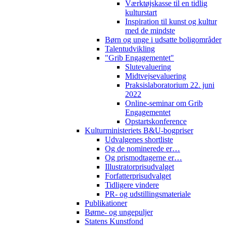
Værktøjskasse til en tidlig
kulturstart
Inspiration til kunst og kultur
med de mindste
Børn og unge i udsatte boligområder
Talentudvikling
"Grib Engagementet"
Slutevaluering
Midtvejsevaluering
Praksislaboratorium 22. juni
2022
Online-seminar om Grib
Engagementet
Opstartskonference
Kulturministeriets B&U-bogpriser
Udvalgenes shortliste
Og de nominerede er…
Og prismodtagerne er…
Illustratorprisudvalget
Forfatterprisudvalget
Tidligere vindere
PR- og udstillingsmateriale
Publikationer
Børne- og ungepuljer
Statens Kunstfond