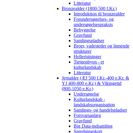
Litteratur
Bronzealder (1800-500 f.Kr.)
Introduktion til bronzealder
Forundersøgelses- og
undersøgelsespraksis
Bebyggelse
Gravfund
Samlingspladser
Broer, vadesteder og lignende
strukturer
Helleristninger
Tietgenbyen - et
kulturlandskab
Litteratur
Jernalder (ÆJ 500 f.Kr.-400 e.Kr. &
YJ 400-800 e.Kr.) & Vikingetid
(800-1050 e.Kr.)
Undersøgelse
Kulturlandskab -
landskabsorganisation
Samlings- og handelspladser
Forsvarsanlæg
Gravfund
Big Data-indsamling
Spredningskort