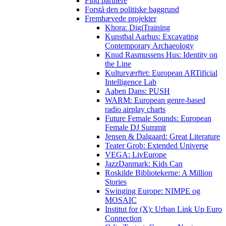
Find partnere
Forstå den politiske baggrund
Fremhævede projekter
Khora: DigiTraining
Kunsthal Aarhus: Excavating
Contemporary Archaeology
Knud Rasmussens Hus: Identity on
the Line
Kulturværftet: European ARTificial
Intelligence Lab
Aaben Dans: PUSH
WARM: European genre-based
radio airplay charts
Future Female Sounds: European
Female DJ Summit
Jensen & Dalgaard: Great Literature
Teater Grob: Extended Universe
VEGA: LivEurope
JazzDanmark: Kids Can
Roskilde Bibliotekerne: A Million
Stories
Swinging Europe: NIMPE og
MOSAIC
Institut for (X): Urban Link Up Euro
Connection