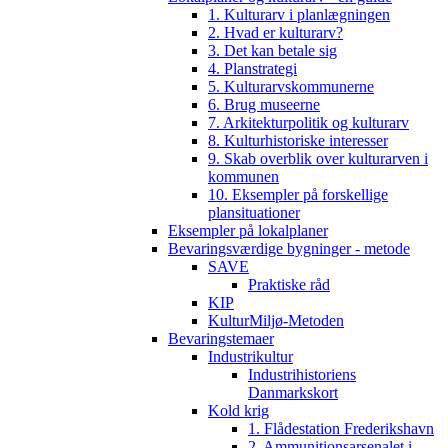
1. Kulturarv i planlægningen
2. Hvad er kulturarv?
3. Det kan betale sig
4. Planstrategi
5. Kulturarvskommunerne
6. Brug museerne
7. Arkitekturpolitik og kulturarv
8. Kulturhistoriske interesser
9. Skab overblik over kulturarven i
kommunen
10. Eksempler på forskellige
plansituationer
Eksempler på lokalplaner
Bevaringsværdige bygninger - metode
SAVE
Praktiske råd
KIP
KulturMiljø-Metoden
Bevaringstemaer
Industrikultur
Industrihistoriens
Danmarkskort
Kold krig
1. Flådestation Frederikshavn
2. Ammunitionsarsenalet i