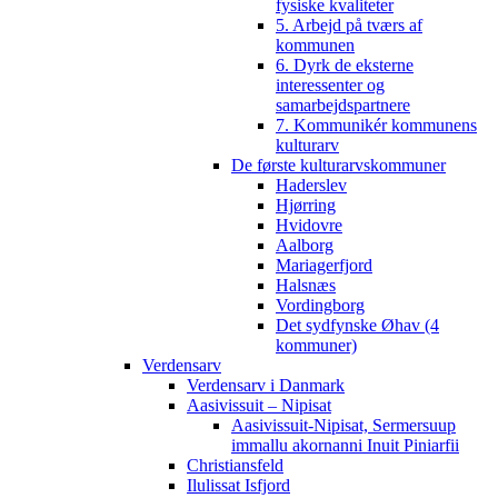
fysiske kvaliteter
5. Arbejd på tværs af
kommunen
6. Dyrk de eksterne
interessenter og
samarbejdspartnere
7. Kommunikér kommunens
kulturarv
De første kulturarvskommuner
Haderslev
Hjørring
Hvidovre
Aalborg
Mariagerfjord
Halsnæs
Vordingborg
Det sydfynske Øhav (4
kommuner)
Verdensarv
Verdensarv i Danmark
Aasivissuit – Nipisat
Aasivissuit-Nipisat, Sermersuup
immallu akornanni Inuit Piniarfii
Christiansfeld
Ilulissat Isfjord