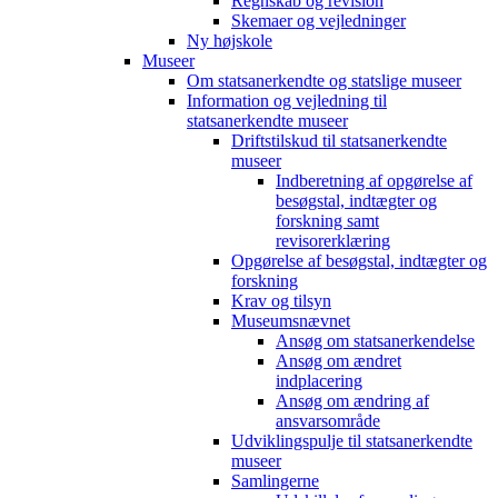
Regnskab og revision
Skemaer og vejledninger
Ny højskole
Museer
Om statsanerkendte og statslige museer
Information og vejledning til
statsanerkendte museer
Driftstilskud til statsanerkendte
museer
Indberetning af opgørelse af
besøgstal, indtægter og
forskning samt
revisorerklæring
Opgørelse af besøgstal, indtægter og
forskning
Krav og tilsyn
Museumsnævnet
Ansøg om statsanerkendelse
Ansøg om ændret
indplacering
Ansøg om ændring af
ansvarsområde
Udviklingspulje til statsanerkendte
museer
Samlingerne