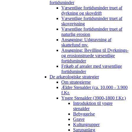
fortidsminder
Væsentlige fortidsminder truet af
dyrkning og skovdrift
Væsentlige fortidsminder truet af
skovrejsning
Væsentlige fortidsminder truet af
naturlig erosion
Ansøgning: Udgravning af
skattefund mv.
Ansøgning: Bevilling til Dyrknings-
og erosionstruede væsentlige
fortidsminder
Frikøb af arealer med væsentlige
fortidsminder
De arkæologiske strategier
Om strategierne
Ældre Stenalder (ca. 10.000 - 3.900
f.Kr.
Yngre Stenalder (3900-1800 f.Kr.)
Introduktion til yngre
stenalder
Bebyggelse
Grave
Kulturgrupper
Sarupanlæg