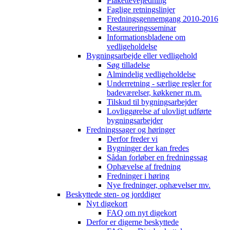
Plakettevejledning
Faglige retningslinjer
Fredningsgennemgang 2010-2016
Restaureringsseminar
Informationsbladene om
vedligeholdelse
Bygningsarbejde eller vedligehold
Søg tilladelse
Almindelig vedligeholdelse
Underretning - særlige regler for
badeværelser, køkkener m.m.
Tilskud til bygningsarbejder
Lovliggørelse af ulovligt udførte
bygningsarbejder
Fredningssager og høringer
Derfor freder vi
Bygninger der kan fredes
Sådan forløber en fredningssag
Ophævelse af fredning
Fredninger i høring
Nye fredninger, ophævelser mv.
Beskyttede sten- og jorddiger
Nyt digekort
FAQ om nyt digekort
Derfor er digerne beskyttede