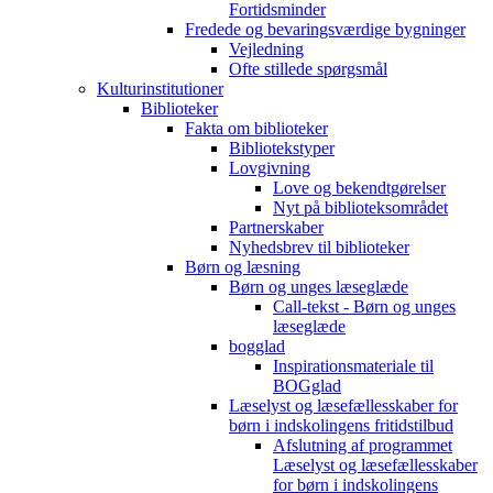
Fortidsminder
Fredede og bevaringsværdige bygninger
Vejledning
Ofte stillede spørgsmål
Kulturinstitutioner
Biblioteker
Fakta om biblioteker
Bibliotekstyper
Lovgivning
Love og bekendtgørelser
Nyt på biblioteksområdet
Partnerskaber
Nyhedsbrev til biblioteker
Børn og læsning
Børn og unges læseglæde
Call-tekst - Børn og unges
læseglæde
bogglad
Inspirationsmateriale til
BOGglad
Læselyst og læsefællesskaber for
børn i indskolingens fritidstilbud
Afslutning af programmet
Læselyst og læsefællesskaber
for børn i indskolingens