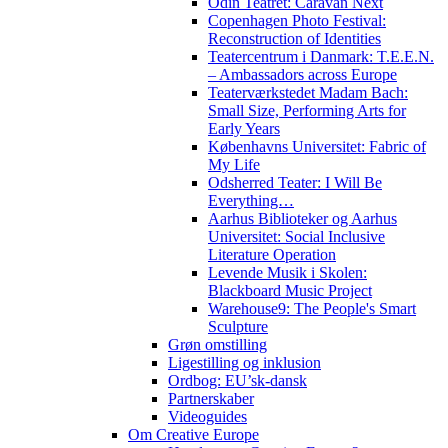
Odin Teatret: Caravan Next
Copenhagen Photo Festival:
Reconstruction of Identities
Teatercentrum i Danmark: T.E.E.N.
– Ambassadors across Europe
Teaterværkstedet Madam Bach:
Small Size, Performing Arts for
Early Years
Københavns Universitet: Fabric of
My Life
Odsherred Teater: I Will Be
Everything…
Aarhus Biblioteker og Aarhus
Universitet: Social Inclusive
Literature Operation
Levende Musik i Skolen:
Blackboard Music Project
Warehouse9: The People's Smart
Sculpture
Grøn omstilling
Ligestilling og inklusion
Ordbog: EU’sk-dansk
Partnerskaber
Videoguides
Om Creative Europe