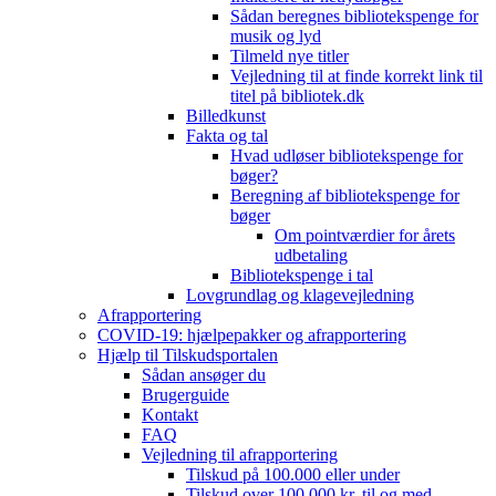
Sådan beregnes bibliotekspenge for
musik og lyd
Tilmeld nye titler
Vejledning til at finde korrekt link til
titel på bibliotek.dk
Billedkunst
Fakta og tal
Hvad udløser bibliotekspenge for
bøger?
Beregning af bibliotekspenge for
bøger
Om pointværdier for årets
udbetaling
Bibliotekspenge i tal
Lovgrundlag og klagevejledning
Afrapportering
COVID-19: hjælpepakker og afrapportering
Hjælp til Tilskudsportalen
Sådan ansøger du
Brugerguide
Kontakt
FAQ
Vejledning til afrapportering
Tilskud på 100.000 eller under
Tilskud over 100.000 kr. til og med