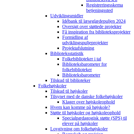
Registreringsskema
betjeningssted
Udviklingsmidler
Idébank til læseglædepuljen 2024
Oversigt over støttede projekter
Få inspiration fra biblioteksprojekter
Formidling af
udviklingspuljeprojekter
Projektafslutning
Biblioteksstatistik
Folkebiblioteker i tal
Biblioteksbarometer for
folkebiblioteker
Biblioteksbarometer
Tilskud til biblioteker
Folkehøjskoler
Tilskud til højskoler
Tilsynet med de danske folkehøjskoler
Klager over højskoleophold
Hvem kan komme på højskole?
Støtte til højskoler og højskoleophold
Specialpædagogisk støtte (SPS) til
elever på højskoler
Lovgivning om folkehøjskoler