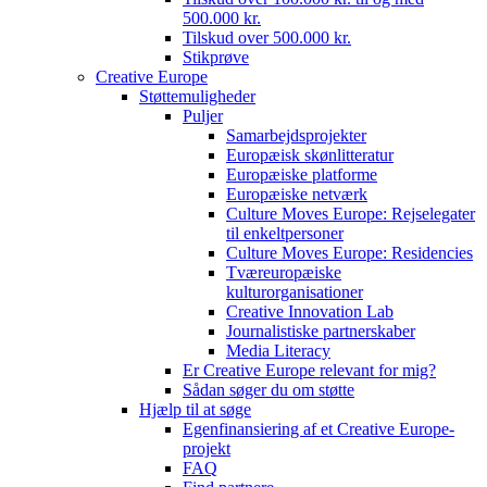
500.000 kr.
Tilskud over 500.000 kr.
Stikprøve
Creative Europe
Støttemuligheder
Puljer
Samarbejdsprojekter
Europæisk skønlitteratur
Europæiske platforme
Europæiske netværk
Culture Moves Europe: Rejselegater
til enkeltpersoner
Culture Moves Europe: Residencies
Tværeuropæiske
kulturorganisationer
Creative Innovation Lab
Journalistiske partnerskaber
Media Literacy
Er Creative Europe relevant for mig?
Sådan søger du om støtte
Hjælp til at søge
Egenfinansiering af et Creative Europe-
projekt
FAQ