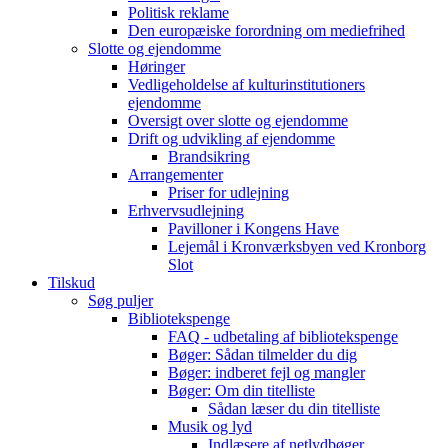
Politisk reklame
Den europæiske forordning om mediefrihed
Slotte og ejendomme
Høringer
Vedligeholdelse af kulturinstitutioners
ejendomme
Oversigt over slotte og ejendomme
Drift og udvikling af ejendomme
Brandsikring
Arrangementer
Priser for udlejning
Erhvervsudlejning
Pavilloner i Kongens Have
Lejemål i Kronværksbyen ved Kronborg
Slot
Tilskud
Søg puljer
Bibliotekspenge
FAQ - udbetaling af bibliotekspenge
Bøger: Sådan tilmelder du dig
Bøger: indberet fejl og mangler
Bøger: Om din titelliste
Sådan læser du din titelliste
Musik og lyd
Indlæsere af netlydbøger