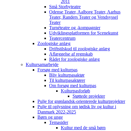
2011
Små Storbyteatre
Odense Teater, Aalborg Teater, Aarhus
Teater, Randers Teater og Vendsyssel
Teater
Turnéteatre og -kompagnier
Udviklingsplatformen for Scenekunst
Teatercentrum
Zoologiske anlæg
Driftstilskud til zoologiske anlæg
Aflæggelse af regnskab
Rådet for zoologiske anlæg
Kultursamarbejde
Forsøg med kulturpas
Bliv kulturpasaktør
Til kulturpasaktører
Om forsøg med kulturpas
Kulturpasforløb
Støttede projekter
Pulje for grønlandsk-orienterede kulturprojekter
Pulje til oplysning om jødisk liv og kultur i
Danmark 2022-2025
Børn og unge
Temasider
Kultur med de små børn