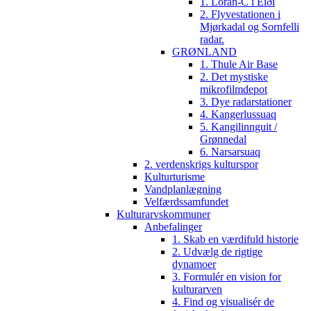
1. Loran-C i Eiði
2. Flyvestationen i
Mjørkadal og Sornfelli
radar.
GRØNLAND
1. Thule Air Base
2. Det mystiske
mikrofilmdepot
3. Dye radarstationer
4. Kangerlussuaq
5. Kangilinnguit /
Grønnedal
6. Narsarsuaq
2. verdenskrigs kulturspor
Kulturturisme
Vandplanlægning
Velfærdssamfundet
Kulturarvskommuner
Anbefalinger
1. Skab en værdifuld historie
2. Udvælg de rigtige
dynamoer
3. Formulér en vision for
kulturarven
4. Find og visualisér de