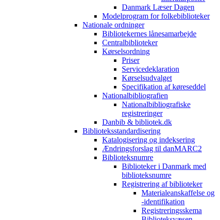
Danmark Læser Dagen
Modelprogram for folkebiblioteker
Nationale ordninger
Bibliotekernes lånesamarbejde
Centralbiblioteker
Kørselsordning
Priser
Servicedeklaration
Kørselsudvalget
Specifikation af køreseddel
Nationalbibliografien
Nationalbibliografiske
registreringer
Danbib & bibliotek.dk
Biblioteksstandardisering
Katalogisering og indeksering
Ændringsforslag til danMARC2
Biblioteksnumre
Biblioteker i Danmark med
biblioteksnumre
Registrering af biblioteker
Materialeanskaffelse og
-identifikation
Registreringsskema
Biblioteksvæsen