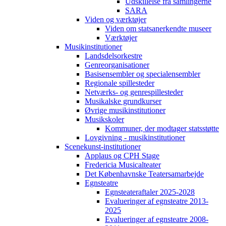
Udskillelse fra samlingerne
SARA
Viden og værktøjer
Viden om statsanerkendte museer
Værktøjer
Musikinstitutioner
Landsdelsorkestre
Genreorganisationer
Basisensembler og specialensembler
Regionale spillesteder
Netværks- og genrespillesteder
Musikalske grundkurser
Øvrige musikinstitutioner
Musikskoler
Kommuner, der modtager statsstøtte
Lovgivning - musikinstitutioner
Scenekunst-institutioner
Applaus og CPH Stage
Fredericia Musicalteater
Det Københavnske Teatersamarbejde
Egnsteatre
Egnsteateraftaler 2025-2028
Evalueringer af egnsteatre 2013-
2025
Evalueringer af egnsteatre 2008-