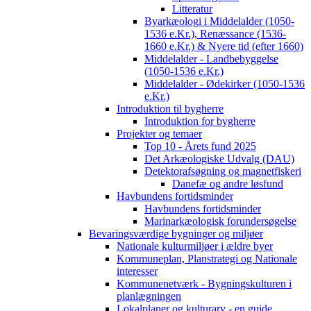
Litteratur
Byarkæologi i Middelalder (1050-
1536 e.Kr.), Renæssance (1536-
1660 e.Kr.) & Nyere tid (efter 1660)
Middelalder - Landbebyggelse
(1050-1536 e.Kr.)
Middelalder - Ødekirker (1050-1536
e.Kr.)
Introduktion til bygherre
Introduktion for bygherre
Projekter og temaer
Top 10 - Årets fund 2025
Det Arkæologiske Udvalg (DAU)
Detektorafsøgning og magnetfiskeri
Danefæ og andre løsfund
Havbundens fortidsminder
Havbundens fortidsminder
Marinarkæologisk forundersøgelse
Bevaringsværdige bygninger og miljøer
Nationale kulturmiljøer i ældre byer
Kommuneplan, Planstrategi og Nationale
interesser
Kommunenetværk - Bygningskulturen i
planlægningen
Lokalplaner og kulturarv - en guide