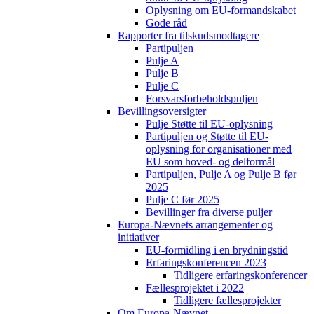
Oplysning om EU-formandskabet
Gode råd
Rapporter fra tilskudsmodtagere
Partipuljen
Pulje A
Pulje B
Pulje C
Forsvarsforbeholdspuljen
Bevillingsoversigter
Pulje Støtte til EU-oplysning
Partipuljen og Støtte til EU-
oplysning for organisationer med
EU som hoved- og delformål
Partipuljen, Pulje A og Pulje B før
2025
Pulje C før 2025
Bevillinger fra diverse puljer
Europa-Nævnets arrangementer og
initiativer
EU-formidling i en brydningstid
Erfaringskonferencen 2023
Tidligere erfaringskonferencer
Fællesprojektet i 2022
Tidligere fællesprojekter
Om Europa-Nævnet