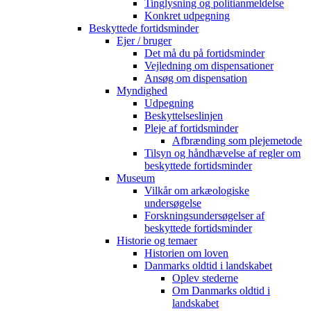
Tinglysning og politianmeldelse
Konkret udpegning
Beskyttede fortidsminder
Ejer / bruger
Det må du på fortidsminder
Vejledning om dispensationer
Ansøg om dispensation
Myndighed
Udpegning
Beskyttelseslinjen
Pleje af fortidsminder
Afbrænding som plejemetode
Tilsyn og håndhævelse af regler om
beskyttede fortidsminder
Museum
Vilkår om arkæologiske
undersøgelse
Forskningsundersøgelser af
beskyttede fortidsminder
Historie og temaer
Historien om loven
Danmarks oldtid i landskabet
Oplev stederne
Om Danmarks oldtid i
landskabet