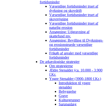
fortidsminder
Væsentlige fortidsminder truet af
dyrkning og skovdrift
Væsentlige fortidsminder truet af
skovrejsning
Væsentlige fortidsminder truet af
naturlig erosion
Ansøgning: Udgravning af
skattefund mv.
Ansøgning: Bevilling til Dyrknings-
og erosionstruede væsentlige
fortidsminder
Frikøb af arealer med væsentlige
fortidsminder
De arkæologiske strategier
Om strategierne
Ældre Stenalder (ca. 10.000 - 3.900
f.Kr.
Yngre Stenalder (3900-1800 f.Kr.)
Introduktion til yngre
stenalder
Bebyggelse
Grave
Kulturgrupper
Sarupanlæg