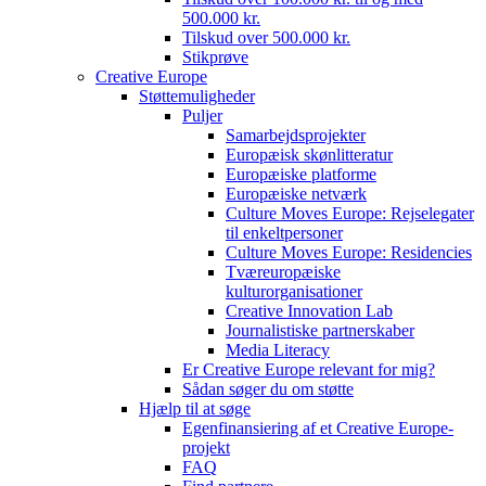
500.000 kr.
Tilskud over 500.000 kr.
Stikprøve
Creative Europe
Støttemuligheder
Puljer
Samarbejdsprojekter
Europæisk skønlitteratur
Europæiske platforme
Europæiske netværk
Culture Moves Europe: Rejselegater
til enkeltpersoner
Culture Moves Europe: Residencies
Tværeuropæiske
kulturorganisationer
Creative Innovation Lab
Journalistiske partnerskaber
Media Literacy
Er Creative Europe relevant for mig?
Sådan søger du om støtte
Hjælp til at søge
Egenfinansiering af et Creative Europe-
projekt
FAQ