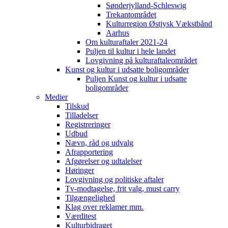
Sønderjylland-Schleswig
Trekantområdet
Kulturregion Østjysk Vækstbånd
Aarhus
Om kulturaftaler 2021-24
Puljen til kultur i hele landet
Lovgivning på kulturaftaleområdet
Kunst og kultur i udsatte boligområder
Puljen Kunst og kultur i udsatte
boligområder
Medier
Tilskud
Tilladelser
Registreringer
Udbud
Nævn, råd og udvalg
Afrapportering
Afgørelser og udtalelser
Høringer
Lovgivning og politiske aftaler
Tv-modtagelse, frit valg, must carry
Tilgængelighed
Klag over reklamer mm.
Værditest
Kulturbidraget