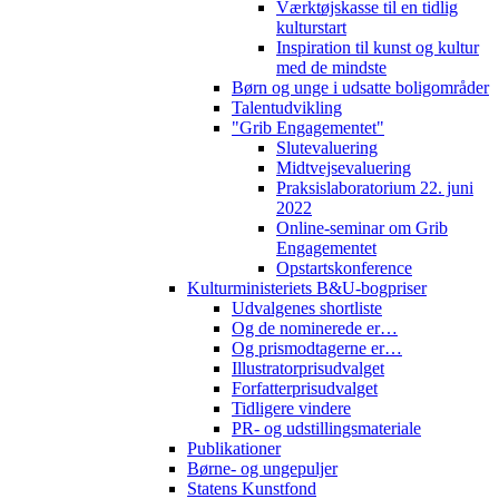
Værktøjskasse til en tidlig
kulturstart
Inspiration til kunst og kultur
med de mindste
Børn og unge i udsatte boligområder
Talentudvikling
"Grib Engagementet"
Slutevaluering
Midtvejsevaluering
Praksislaboratorium 22. juni
2022
Online-seminar om Grib
Engagementet
Opstartskonference
Kulturministeriets B&U-bogpriser
Udvalgenes shortliste
Og de nominerede er…
Og prismodtagerne er…
Illustratorprisudvalget
Forfatterprisudvalget
Tidligere vindere
PR- og udstillingsmateriale
Publikationer
Børne- og ungepuljer
Statens Kunstfond