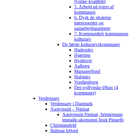
fysiske kvaliteter
5. Arbejd på tværs af
kommunen
6. Dyrk de eksterne
interessenter og
samarbejdspartnere
7. Kommunikér kommunens
kulturarv
De første kulturarvskommuner
Haderslev
Hjørring
Hvidovre
Aalborg
Mariagerfjord
Halsnæs
Vordingborg
Det sydfynske Øhav (4
kommuner)
Verdensarv
Verdensarv i Danmark
Aasivissuit – Nipisat
Aasivissuit-Nipisat, Sermersuup
immallu akornanni Inuit Piniarfii
Christiansfeld
Ilulissat Isfjord