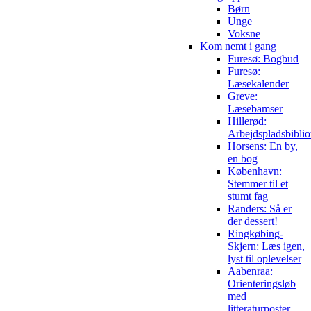
Børn
Unge
Voksne
Kom nemt i gang
Furesø: Bogbud
Furesø:
Læsekalender
Greve:
Læsebamser
Hillerød:
Arbejdspladsbiblio
Horsens: En by,
en bog
København:
Stemmer til et
stumt fag
Randers: Så er
der dessert!
Ringkøbing-
Skjern: Læs igen,
lyst til oplevelser
Aabenraa:
Orienteringsløb
med
litteraturposter