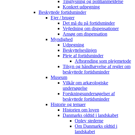
Tinglysning og politianmeldelse
Konkret udpegning
Beskyttede fortidsminder
Ejer / bruger
Det må du på fortidsminder
Vejledning om dispensationer
Ansøg om dispensation
Myndighed
Udpegning
Beskyttelseslinjen
Pleje af fortidsminder
Afbrænding som plejemetode
Tilsyn og håndhævelse af regler om
beskyttede fortidsminder
Museum
Vilkår om arkæologiske
undersøgelse
Forskningsundersøgelser af
beskyttede fortidsminder
Historie og temaer
Historien om loven
Danmarks oldtid i landskabet
Oplev stederne
Om Danmarks oldtid i
landskabet