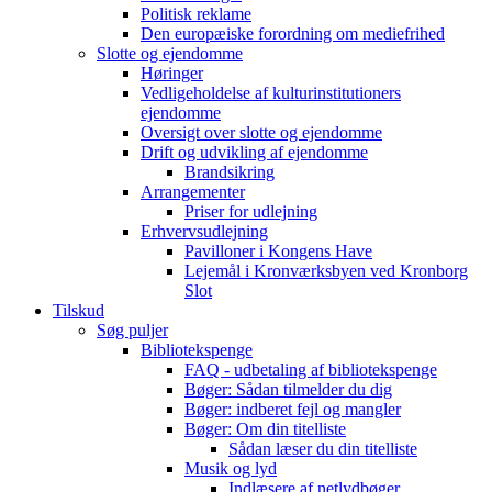
Politisk reklame
Den europæiske forordning om mediefrihed
Slotte og ejendomme
Høringer
Vedligeholdelse af kulturinstitutioners
ejendomme
Oversigt over slotte og ejendomme
Drift og udvikling af ejendomme
Brandsikring
Arrangementer
Priser for udlejning
Erhvervsudlejning
Pavilloner i Kongens Have
Lejemål i Kronværksbyen ved Kronborg
Slot
Tilskud
Søg puljer
Bibliotekspenge
FAQ - udbetaling af bibliotekspenge
Bøger: Sådan tilmelder du dig
Bøger: indberet fejl og mangler
Bøger: Om din titelliste
Sådan læser du din titelliste
Musik og lyd
Indlæsere af netlydbøger