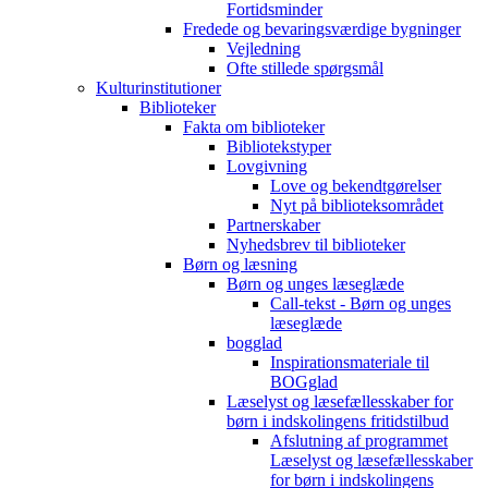
Fortidsminder
Fredede og bevaringsværdige bygninger
Vejledning
Ofte stillede spørgsmål
Kulturinstitutioner
Biblioteker
Fakta om biblioteker
Bibliotekstyper
Lovgivning
Love og bekendtgørelser
Nyt på biblioteksområdet
Partnerskaber
Nyhedsbrev til biblioteker
Børn og læsning
Børn og unges læseglæde
Call-tekst - Børn og unges
læseglæde
bogglad
Inspirationsmateriale til
BOGglad
Læselyst og læsefællesskaber for
børn i indskolingens fritidstilbud
Afslutning af programmet
Læselyst og læsefællesskaber
for børn i indskolingens