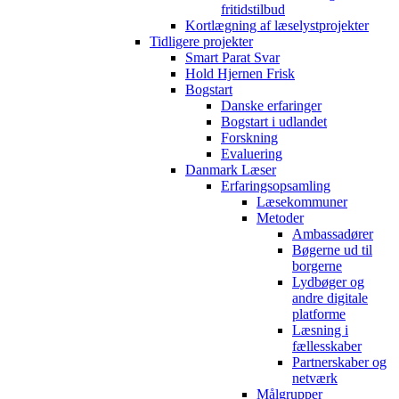
fritidstilbud
Kortlægning af læselystprojekter
Tidligere projekter
Smart Parat Svar
Hold Hjernen Frisk
Bogstart
Danske erfaringer
Bogstart i udlandet
Forskning
Evaluering
Danmark Læser
Erfaringsopsamling
Læsekommuner
Metoder
Ambassadører
Bøgerne ud til
borgerne
Lydbøger og
andre digitale
platforme
Læsning i
fællesskaber
Partnerskaber og
netværk
Målgrupper