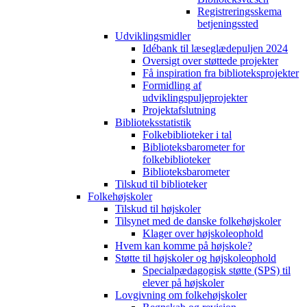
Registreringsskema
betjeningssted
Udviklingsmidler
Idébank til læseglædepuljen 2024
Oversigt over støttede projekter
Få inspiration fra biblioteksprojekter
Formidling af
udviklingspuljeprojekter
Projektafslutning
Biblioteksstatistik
Folkebiblioteker i tal
Biblioteksbarometer for
folkebiblioteker
Biblioteksbarometer
Tilskud til biblioteker
Folkehøjskoler
Tilskud til højskoler
Tilsynet med de danske folkehøjskoler
Klager over højskoleophold
Hvem kan komme på højskole?
Støtte til højskoler og højskoleophold
Specialpædagogisk støtte (SPS) til
elever på højskoler
Lovgivning om folkehøjskoler