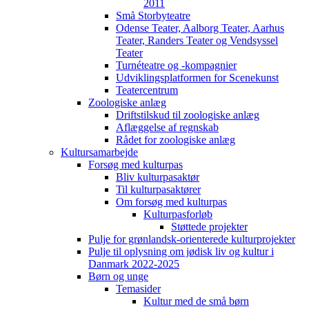
2011
Små Storbyteatre
Odense Teater, Aalborg Teater, Aarhus
Teater, Randers Teater og Vendsyssel
Teater
Turnéteatre og -kompagnier
Udviklingsplatformen for Scenekunst
Teatercentrum
Zoologiske anlæg
Driftstilskud til zoologiske anlæg
Aflæggelse af regnskab
Rådet for zoologiske anlæg
Kultursamarbejde
Forsøg med kulturpas
Bliv kulturpasaktør
Til kulturpasaktører
Om forsøg med kulturpas
Kulturpasforløb
Støttede projekter
Pulje for grønlandsk-orienterede kulturprojekter
Pulje til oplysning om jødisk liv og kultur i
Danmark 2022-2025
Børn og unge
Temasider
Kultur med de små børn