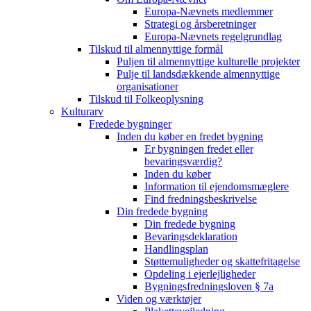
Europa-Nævnets medlemmer
Strategi og årsberetninger
Europa-Nævnets regelgrundlag
Tilskud til almennyttige formål
Puljen til almennyttige kulturelle projekter
Pulje til landsdækkende almennyttige
organisationer
Tilskud til Folkeoplysning
Kulturarv
Fredede bygninger
Inden du køber en fredet bygning
Er bygningen fredet eller
bevaringsværdig?
Inden du køber
Information til ejendomsmæglere
Find fredningsbeskrivelse
Din fredede bygning
Din fredede bygning
Bevaringsdeklaration
Handlingsplan
Støttemuligheder og skattefritagelse
Opdeling i ejerlejligheder
Bygningsfredningsloven § 7a
Viden og værktøjer