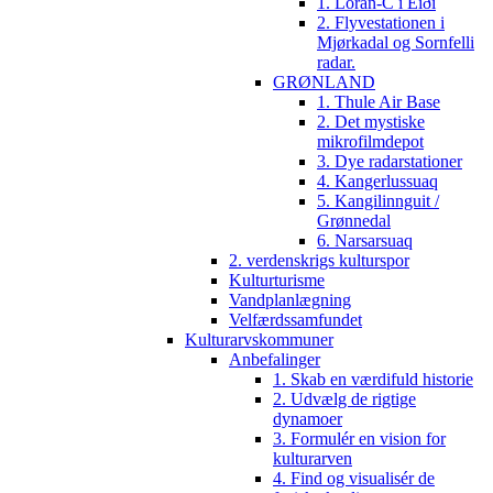
1. Loran-C i Eiði
2. Flyvestationen i
Mjørkadal og Sornfelli
radar.
GRØNLAND
1. Thule Air Base
2. Det mystiske
mikrofilmdepot
3. Dye radarstationer
4. Kangerlussuaq
5. Kangilinnguit /
Grønnedal
6. Narsarsuaq
2. verdenskrigs kulturspor
Kulturturisme
Vandplanlægning
Velfærdssamfundet
Kulturarvskommuner
Anbefalinger
1. Skab en værdifuld historie
2. Udvælg de rigtige
dynamoer
3. Formulér en vision for
kulturarven
4. Find og visualisér de