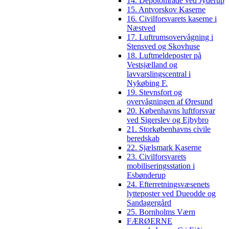
14. Depotområde ved Jyderup
15. Antvorskov Kaserne
16. Civilforsvarets kaserne i
Næstved
17. Luftrumsovervågning i
Stensved og Skovhuse
18. Luftmeldeposter på
Vestsjælland og
lavvarslingscentral i
Nykøbing F.
19. Stevnsfort og
overvågningen af Øresund
20. Københavns luftforsvar
ved Sigerslev og Ejbybro
21. Storkøbenhavns civile
beredskab
22. Sjælsmark Kaserne
23. Civilforsvarets
mobiliseringsstation i
Esbønderup
24. Efterretningsvæsenets
lytteposter ved Dueodde og
Sandagergård
25. Bornholms Værn
FÆRØERNE