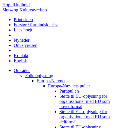
Hop til indhold
Slots- og Kulturstyrelsen
Print siden
Forstør / formindsk tekst
Laes hoejt
Nyheder
Om styrelsen
Kontakt
English
Områder
Folkeoplysning
Europa-Nævnet
Europa-Nævnets puljer
Partipuljen
Støtte til EU-oplysning for
organisationer med EU som
hovedformål
Støtte til EU-oplysning for
organisationer med EU som
delformål
Støtte til EU-oplysning