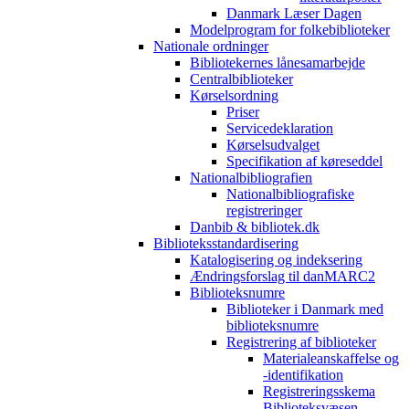
Danmark Læser Dagen
Modelprogram for folkebiblioteker
Nationale ordninger
Bibliotekernes lånesamarbejde
Centralbiblioteker
Kørselsordning
Priser
Servicedeklaration
Kørselsudvalget
Specifikation af køreseddel
Nationalbibliografien
Nationalbibliografiske
registreringer
Danbib & bibliotek.dk
Biblioteksstandardisering
Katalogisering og indeksering
Ændringsforslag til danMARC2
Biblioteksnumre
Biblioteker i Danmark med
biblioteksnumre
Registrering af biblioteker
Materialeanskaffelse og
-identifikation
Registreringsskema
Biblioteksvæsen