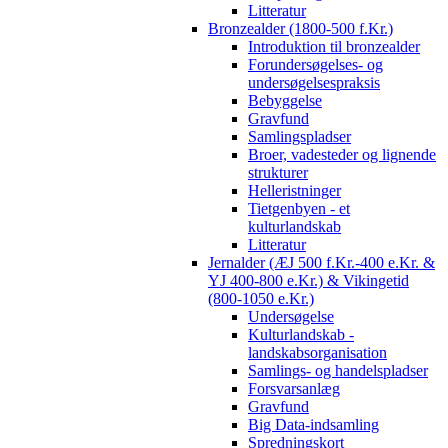
Litteratur
Bronzealder (1800-500 f.Kr.)
Introduktion til bronzealder
Forundersøgelses- og
undersøgelsespraksis
Bebyggelse
Gravfund
Samlingspladser
Broer, vadesteder og lignende
strukturer
Helleristninger
Tietgenbyen - et
kulturlandskab
Litteratur
Jernalder (ÆJ 500 f.Kr.-400 e.Kr. &
YJ 400-800 e.Kr.) & Vikingetid
(800-1050 e.Kr.)
Undersøgelse
Kulturlandskab -
landskabsorganisation
Samlings- og handelspladser
Forsvarsanlæg
Gravfund
Big Data-indsamling
Spredningskort