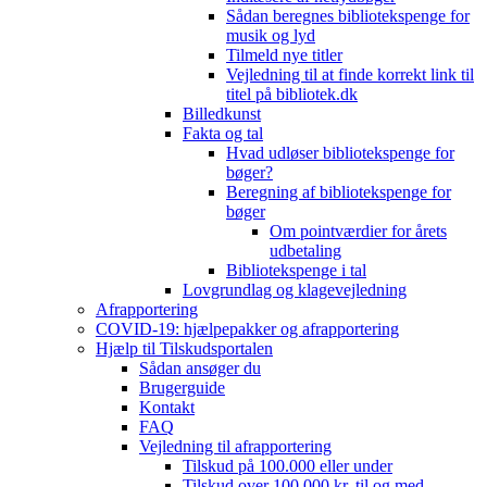
Sådan beregnes bibliotekspenge for
musik og lyd
Tilmeld nye titler
Vejledning til at finde korrekt link til
titel på bibliotek.dk
Billedkunst
Fakta og tal
Hvad udløser bibliotekspenge for
bøger?
Beregning af bibliotekspenge for
bøger
Om pointværdier for årets
udbetaling
Bibliotekspenge i tal
Lovgrundlag og klagevejledning
Afrapportering
COVID-19: hjælpepakker og afrapportering
Hjælp til Tilskudsportalen
Sådan ansøger du
Brugerguide
Kontakt
FAQ
Vejledning til afrapportering
Tilskud på 100.000 eller under
Tilskud over 100.000 kr. til og med