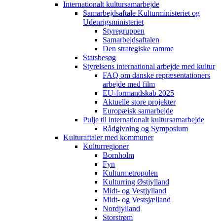
Internationalt kultursamarbejde
Samarbejdsaftale Kulturministeriet og
Udenrigsministeriet
Styregruppen
Samarbejdsaftalen
Den strategiske ramme
Statsbesøg
Styrelsens international arbejde med kultur
FAQ om danske repræsentationers
arbejde med film
EU-formandskab 2025
Aktuelle store projekter
Europæisk samarbejde
Pulje til internationalt kultursamarbejde
Rådgivning og Symposium
Kulturaftaler med kommuner
Kulturregioner
Bornholm
Fyn
Kulturmetropolen
Kulturring Østjylland
Midt- og Vestjylland
Midt- og Vestsjælland
Nordjylland
Storstrøm