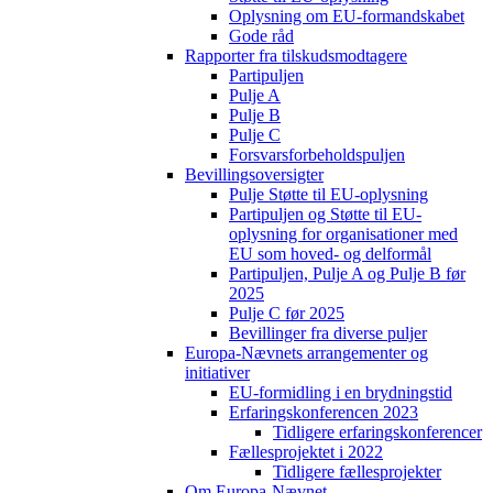
Oplysning om EU-formandskabet
Gode råd
Rapporter fra tilskudsmodtagere
Partipuljen
Pulje A
Pulje B
Pulje C
Forsvarsforbeholdspuljen
Bevillingsoversigter
Pulje Støtte til EU-oplysning
Partipuljen og Støtte til EU-
oplysning for organisationer med
EU som hoved- og delformål
Partipuljen, Pulje A og Pulje B før
2025
Pulje C før 2025
Bevillinger fra diverse puljer
Europa-Nævnets arrangementer og
initiativer
EU-formidling i en brydningstid
Erfaringskonferencen 2023
Tidligere erfaringskonferencer
Fællesprojektet i 2022
Tidligere fællesprojekter
Om Europa-Nævnet