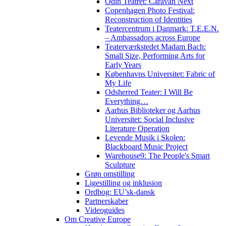
Odin Teatret: Caravan Next
Copenhagen Photo Festival:
Reconstruction of Identities
Teatercentrum i Danmark: T.E.E.N.
– Ambassadors across Europe
Teaterværkstedet Madam Bach:
Small Size, Performing Arts for
Early Years
Københavns Universitet: Fabric of
My Life
Odsherred Teater: I Will Be
Everything…
Aarhus Biblioteker og Aarhus
Universitet: Social Inclusive
Literature Operation
Levende Musik i Skolen:
Blackboard Music Project
Warehouse9: The People's Smart
Sculpture
Grøn omstilling
Ligestilling og inklusion
Ordbog: EU’sk-dansk
Partnerskaber
Videoguides
Om Creative Europe