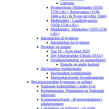
Litteratur
Byarkæologi i Middelalder (1050-
1536 e.Kr.), Renæssance (1536-
1660 e.Kr.) & Nyere tid (efter 1660)
Middelalder - Landbebyggelse
(1050-1536 e.Kr.)
Middelalder - Ødekirker (1050-1536
e.Kr.)
Introduktion til bygherre
Introduktion for bygherre
Projekter og temaer
Top 10 - Årets fund 2025
Det Arkæologiske Udvalg (DAU)
Detektorafsøgning og magnetfiskeri
Danefæ og andre løsfund
Havbundens fortidsminder
Havbundens fortidsminder
Marinarkæologisk forundersøgelse
Bevaringsværdige bygninger og miljøer
Nationale kulturmiljøer i ældre byer
Kommuneplan, Planstrategi og Nationale
interesser
Kommunenetværk - Bygningskulturen i
planlægningen
Lokalplaner og kulturarv - en guide