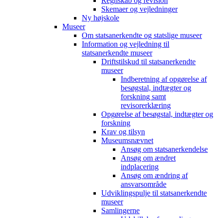
Regnskab og revision
Skemaer og vejledninger
Ny højskole
Museer
Om statsanerkendte og statslige museer
Information og vejledning til
statsanerkendte museer
Driftstilskud til statsanerkendte
museer
Indberetning af opgørelse af
besøgstal, indtægter og
forskning samt
revisorerklæring
Opgørelse af besøgstal, indtægter og
forskning
Krav og tilsyn
Museumsnævnet
Ansøg om statsanerkendelse
Ansøg om ændret
indplacering
Ansøg om ændring af
ansvarsområde
Udviklingspulje til statsanerkendte
museer
Samlingerne