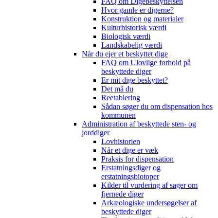
FAQ om Digebeskyttelsen
Hvor gamle er digerne?
Konstruktion og materialer
Kulturhistorisk værdi
Biologisk værdi
Landskabelig værdi
Når du ejer et beskyttet dige
FAQ om Ulovlige forhold på
beskyttede diger
Er mit dige beskyttet?
Det må du
Reetablering
Sådan søger du om dispensation hos
kommunen
Administration af beskyttede sten- og
jorddiger
Lovhistorien
Når et dige er væk
Praksis for dispensation
Erstatningsdiger og
erstatningsbiotoper
Kilder til vurdering af sager om
fjernede diger
Arkæologiske undersøgelser af
beskyttede diger