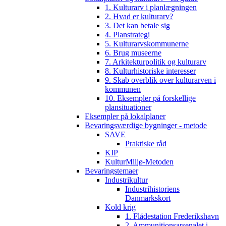
1. Kulturarv i planlægningen
2. Hvad er kulturarv?
3. Det kan betale sig
4. Planstrategi
5. Kulturarvskommunerne
6. Brug museerne
7. Arkitekturpolitik og kulturarv
8. Kulturhistoriske interesser
9. Skab overblik over kulturarven i
kommunen
10. Eksempler på forskellige
plansituationer
Eksempler på lokalplaner
Bevaringsværdige bygninger - metode
SAVE
Praktiske råd
KIP
KulturMiljø-Metoden
Bevaringstemaer
Industrikultur
Industrihistoriens
Danmarkskort
Kold krig
1. Flådestation Frederikshavn
2. Ammunitionsarsenalet i