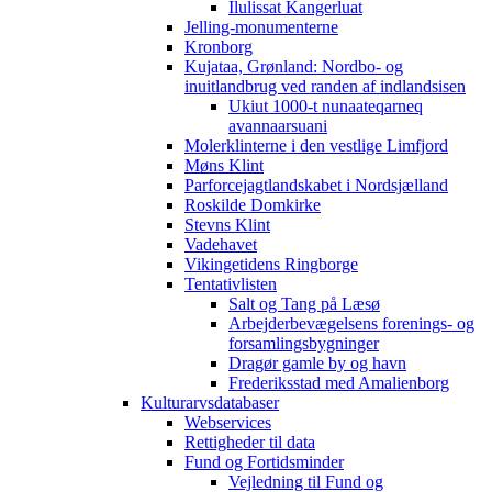
Ilulissat Kangerluat
Jelling-monumenterne
Kronborg
Kujataa, Grønland: Nordbo- og
inuitlandbrug ved randen af indlandsisen
Ukiut 1000-t nunaateqarneq
avannaarsuani
Molerklinterne i den vestlige Limfjord
Møns Klint
Parforcejagtlandskabet i Nordsjælland
Roskilde Domkirke
Stevns Klint
Vadehavet
Vikingetidens Ringborge
Tentativlisten
Salt og Tang på Læsø
Arbejderbevægelsens forenings- og
forsamlingsbygninger
Dragør gamle by og havn
Frederiksstad med Amalienborg
Kulturarvsdatabaser
Webservices
Rettigheder til data
Fund og Fortidsminder
Vejledning til Fund og