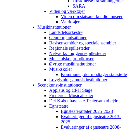
Udskillelse fra samlingerne
SARA
Viden og værktøjer
Viden om statsanerkendte museer
Værktøjer
Musikinstitutioner
Landsdelsorkestre
Genreorganisationer
Basisensembler og specialensembler
Regionale spillesteder
Netværks- og genrespillesteder
Musikalske grundkurser
Øvrige musikinstitutioner
Musikskoler
Kommuner, der modtager statsstøtte
Lovgivning - musikinstitutioner
Scenekunst-institutioner
Applaus og CPH Stage
Fredericia Musicalteater
Det Københavnske Teatersamarbejde
Egnsteatre
Egnsteateraftaler 2025-2028
Evalueringer af egnsteatre 2013-
2025
Evalueringer af egnsteatre 2008-