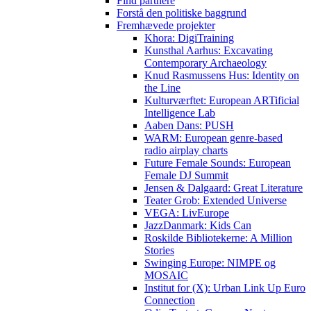
Find partnere
Forstå den politiske baggrund
Fremhævede projekter
Khora: DigiTraining
Kunsthal Aarhus: Excavating
Contemporary Archaeology
Knud Rasmussens Hus: Identity on
the Line
Kulturværftet: European ARTificial
Intelligence Lab
Aaben Dans: PUSH
WARM: European genre-based
radio airplay charts
Future Female Sounds: European
Female DJ Summit
Jensen & Dalgaard: Great Literature
Teater Grob: Extended Universe
VEGA: LivEurope
JazzDanmark: Kids Can
Roskilde Bibliotekerne: A Million
Stories
Swinging Europe: NIMPE og
MOSAIC
Institut for (X): Urban Link Up Euro
Connection