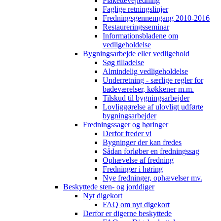
Plakettevejledning
Faglige retningslinjer
Fredningsgennemgang 2010-2016
Restaureringsseminar
Informationsbladene om
vedligeholdelse
Bygningsarbejde eller vedligehold
Søg tilladelse
Almindelig vedligeholdelse
Underretning - særlige regler for
badeværelser, køkkener m.m.
Tilskud til bygningsarbejder
Lovliggørelse af ulovligt udførte
bygningsarbejder
Fredningssager og høringer
Derfor freder vi
Bygninger der kan fredes
Sådan forløber en fredningssag
Ophævelse af fredning
Fredninger i høring
Nye fredninger, ophævelser mv.
Beskyttede sten- og jorddiger
Nyt digekort
FAQ om nyt digekort
Derfor er digerne beskyttede