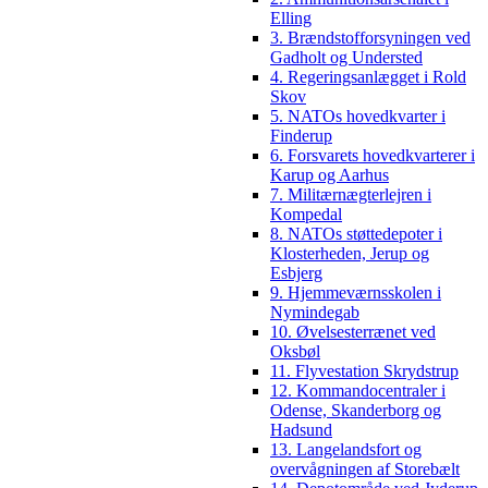
Elling
3. Brændstofforsyningen ved
Gadholt og Understed
4. Regeringsanlægget i Rold
Skov
5. NATOs hovedkvarter i
Finderup
6. Forsvarets hovedkvarterer i
Karup og Aarhus
7. Militærnægterlejren i
Kompedal
8. NATOs støttedepoter i
Klosterheden, Jerup og
Esbjerg
9. Hjemmeværnsskolen i
Nymindegab
10. Øvelsesterrænet ved
Oksbøl
11. Flyvestation Skrydstrup
12. Kommandocentraler i
Odense, Skanderborg og
Hadsund
13. Langelandsfort og
overvågningen af Storebælt