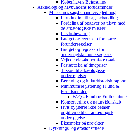
Københavns Befæstning
Arkæologi og havbundens fortidsminder
Museernes sagsbehandlervejledning
Introduktion til sagsbehandling
Fordeling af opgaver og tilsyn med
de arkæologiske museer
In situ-bevaring
Budget og regnskab for større
forundersøgelser
Budget og regnskab for
arkæologiske undersøgelser
Vejledende økonomiske nøgletal
Fastsættelse af timepriser
Tilskud til arkæologiske
undersøgelser
Beretning og kulturhistorisk rapport
Minimumsregistrering i Fund &
Fortidsminder
FAQ - Fund og Fortidsminder
Konservering og naturvidenskab
Hvis bygherre ikke betaler
udgifterne til en arkæologisk
undersøgelse
Eksempler på projekter
Dyrknings- og erosionstruede