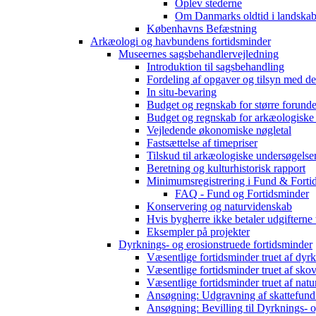
Oplev stederne
Om Danmarks oldtid i landskab
Københavns Befæstning
Arkæologi og havbundens fortidsminder
Museernes sagsbehandlervejledning
Introduktion til sagsbehandling
Fordeling af opgaver og tilsyn med d
In situ-bevaring
Budget og regnskab for større forunde
Budget og regnskab for arkæologiske
Vejledende økonomiske nøgletal
Fastsættelse af timepriser
Tilskud til arkæologiske undersøgelse
Beretning og kulturhistorisk rapport
Minimumsregistrering i Fund & Forti
FAQ - Fund og Fortidsminder
Konservering og naturvidenskab
Hvis bygherre ikke betaler udgifterne
Eksempler på projekter
Dyrknings- og erosionstruede fortidsminder
Væsentlige fortidsminder truet af dyr
Væsentlige fortidsminder truet af sko
Væsentlige fortidsminder truet af natu
Ansøgning: Udgravning af skattefund
Ansøgning: Bevilling til Dyrknings- o