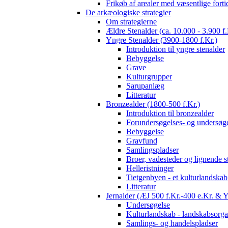
Frikøb af arealer med væsentlige fort
De arkæologiske strategier
Om strategierne
Ældre Stenalder (ca. 10.000 - 3.900 f.
Yngre Stenalder (3900-1800 f.Kr.)
Introduktion til yngre stenalder
Bebyggelse
Grave
Kulturgrupper
Sarupanlæg
Litteratur
Bronzealder (1800-500 f.Kr.)
Introduktion til bronzealder
Forundersøgelses- og undersøge
Bebyggelse
Gravfund
Samlingspladser
Broer, vadesteder og lignende s
Helleristninger
Tietgenbyen - et kulturlandskab
Litteratur
Jernalder (ÆJ 500 f.Kr.-400 e.Kr. & 
Undersøgelse
Kulturlandskab - landskabsorga
Samlings- og handelspladser