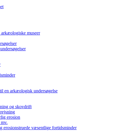
et
e arkæologiske museer
rsøgelser
 undersøgelser
r
dsminder
 til en arkæologisk undersøgelse
kning og skovdrift
vrejsning
rlig erosion
 mv.
g erosionstruede væsentlige fortidsminder