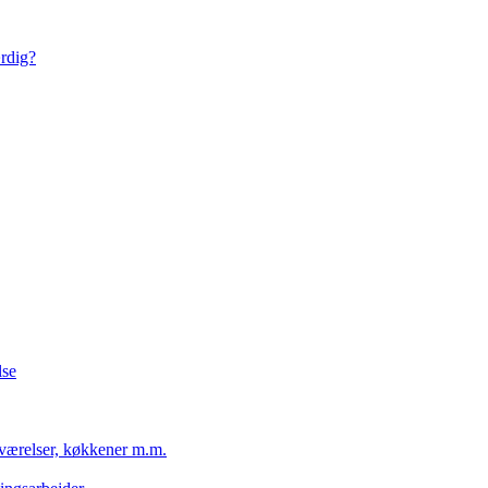
ærdig?
lse
eværelser, køkkener m.m.