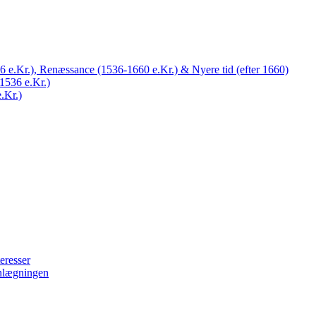
 e.Kr.), Renæssance (1536-1660 e.Kr.) & Nyere tid (efter 1660)
1536 e.Kr.)
.Kr.)
eresser
nlægningen