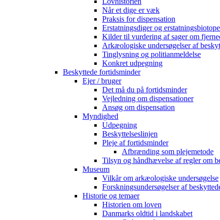
Lovhistorien
Når et dige er væk
Praksis for dispensation
Erstatningsdiger og erstatningsbiotope
Kilder til vurdering af sager om fjerne
Arkæologiske undersøgelser af beskyt
Tinglysning og politianmeldelse
Konkret udpegning
Beskyttede fortidsminder
Ejer / bruger
Det må du på fortidsminder
Vejledning om dispensationer
Ansøg om dispensation
Myndighed
Udpegning
Beskyttelseslinjen
Pleje af fortidsminder
Afbrænding som plejemetode
Tilsyn og håndhævelse af regler om b
Museum
Vilkår om arkæologiske undersøgelse
Forskningsundersøgelser af beskytted
Historie og temaer
Historien om loven
Danmarks oldtid i landskabet