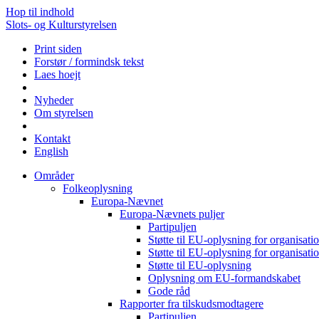
Hop til indhold
Slots- og Kulturstyrelsen
Print siden
Forstør / formindsk tekst
Laes hoejt
Nyheder
Om styrelsen
Kontakt
English
Områder
Folkeoplysning
Europa-Nævnet
Europa-Nævnets puljer
Partipuljen
Støtte til EU-oplysning for organisa
Støtte til EU-oplysning for organisa
Støtte til EU-oplysning
Oplysning om EU-formandskabet
Gode råd
Rapporter fra tilskudsmodtagere
Partipuljen