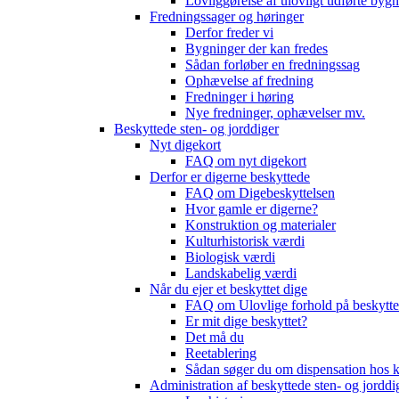
Lovliggørelse af ulovligt udførte byg
Fredningssager og høringer
Derfor freder vi
Bygninger der kan fredes
Sådan forløber en fredningssag
Ophævelse af fredning
Fredninger i høring
Nye fredninger, ophævelser mv.
Beskyttede sten- og jorddiger
Nyt digekort
FAQ om nyt digekort
Derfor er digerne beskyttede
FAQ om Digebeskyttelsen
Hvor gamle er digerne?
Konstruktion og materialer
Kulturhistorisk værdi
Biologisk værdi
Landskabelig værdi
Når du ejer et beskyttet dige
FAQ om Ulovlige forhold på beskytte
Er mit dige beskyttet?
Det må du
Reetablering
Sådan søger du om dispensation ho
Administration af beskyttede sten- og jorddi