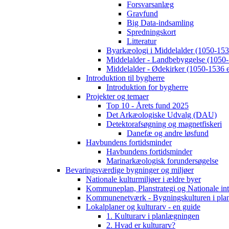
Forsvarsanlæg
Gravfund
Big Data-indsamling
Spredningskort
Litteratur
Byarkæologi i Middelalder (1050-1536
Middelalder - Landbebyggelse (1050-
Middelalder - Ødekirker (1050-1536 e
Introduktion til bygherre
Introduktion for bygherre
Projekter og temaer
Top 10 - Årets fund 2025
Det Arkæologiske Udvalg (DAU)
Detektorafsøgning og magnetfiskeri
Danefæ og andre løsfund
Havbundens fortidsminder
Havbundens fortidsminder
Marinarkæologisk forundersøgelse
Bevaringsværdige bygninger og miljøer
Nationale kulturmiljøer i ældre byer
Kommuneplan, Planstrategi og Nationale int
Kommunenetværk - Bygningskulturen i pla
Lokalplaner og kulturarv - en guide
1. Kulturarv i planlægningen
2. Hvad er kulturarv?