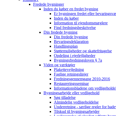
Fredede bygninger
Inden du køber en fredet bygning
Er bygningen fredet eller bevaringsv
Inden du køber
Information til ejendomsmæglere
Find fredningsbeskrivelse
Din fredede bygning
Din fredede bygning
Bevaringsdeklaration
Handlingsplan
Støttemuligheder og skattefritagelse
Opdeling i ejerlejligheder
Bygningsfredningsloven § 7a
Viden og værktøjer
Plakettevejledning
Faglige retningslinjer
Fredningsgennemgang 2010-2016
Restaureringsseminar
Informationsbladene om vedligeholde
Bygningsarbejde eller vedligehold
Søg tilladelse
Almindelig vedligeholdelse
Underretning - særlige regler for bad
Tilskud til bygningsarbejder