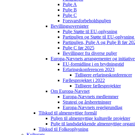
Pulje A
Pulje B
Pulje C
Forsvarsforbeholdspuljen
Bevillingsoversigter
Pulje Støtte til EU-oplysning
Partipuljen og Støtte til EU-oplysni
Partipuljen, Pulje A og Pulje B før 20
Pulje C før 2025
Bevillinger fra diverse puljer
Europa-Nævnets arrangementer og initiative
EU-formidling i en brydningstid
Erfaringskonferencen 2023
Tidligere erfaringskonferencer
Fællesprojektet i 2022
Tidligere fællesprojekter
Om Europa-Nævnet
Europa-Nævnets medlemmer
Strategi og årsberetninger
Europa-Nævnets regelgrundlag
Tilskud til almennyttige formål
Puljen til almennyttige kulturelle projekter
Pulje til landsdækkende almennyttige organi
Tilskud til Folkeoplysning
Kulturarv