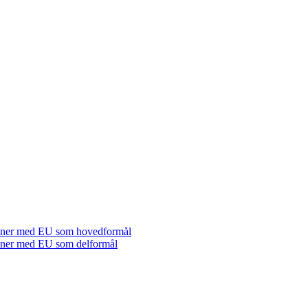
tioner med EU som hovedformål
tioner med EU som delformål