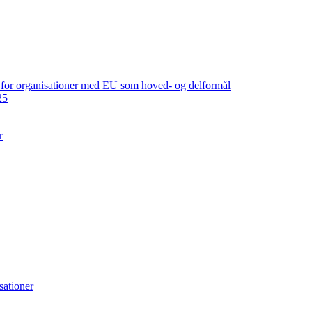
ng for organisationer med EU som hoved- og delformål
25
r
sationer