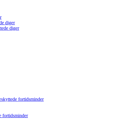
r
de diger
tede diger
eskyttede fortidsminder
e fortidsminder