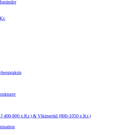
idsminder
Kr.
lsespraksis
trukturer
YJ 400-800 e.Kr.) & Vikingetid (800-1050 e.Kr.)
nisation