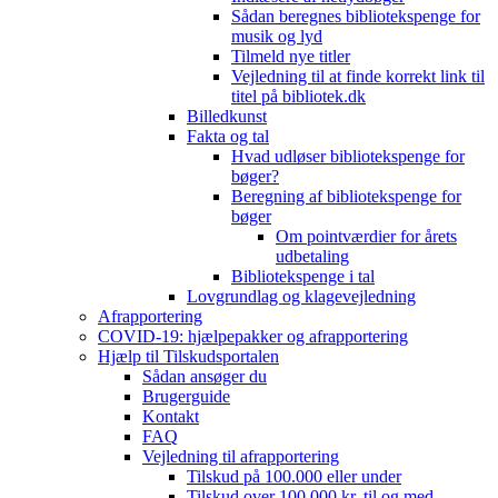
Sådan beregnes bibliotekspenge for
musik og lyd
Tilmeld nye titler
Vejledning til at finde korrekt link til
titel på bibliotek.dk
Billedkunst
Fakta og tal
Hvad udløser bibliotekspenge for
bøger?
Beregning af bibliotekspenge for
bøger
Om pointværdier for årets
udbetaling
Bibliotekspenge i tal
Lovgrundlag og klagevejledning
Afrapportering
COVID-19: hjælpepakker og afrapportering
Hjælp til Tilskudsportalen
Sådan ansøger du
Brugerguide
Kontakt
FAQ
Vejledning til afrapportering
Tilskud på 100.000 eller under
Tilskud over 100.000 kr. til og med