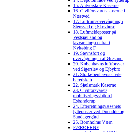
14. Depotområde ved Jyderup
15. Antvorskov Kaserne
16. Civilforsvarets kaserne i
Næstved
17. Luftrumsovervågning i
Stensved og Skovhuse
18. Luftmeldeposter på
Vestsjælland og
lavvarslingscentral i
Nykøbing F.
19. Stevnsfort og
overvågningen af Øresund
20. Københavns luftforsvar
ved Sigerslev og Ejbybro
21. Storkøbenhavns civile
beredskab
22. Sjælsmark Kaserne
23. Civilforsvarets
mobiliseringsstation i
Esbønderup
24. Efterretningsvæsenets
lytteposter ved Dueodde og
Sandagergård
25. Bornholms Værn
FÆRØERNE