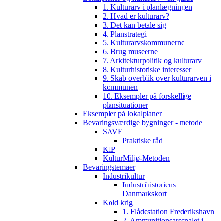
1. Kulturarv i planlægningen
2. Hvad er kulturarv?
3. Det kan betale sig
4. Planstrategi
5. Kulturarvskommunerne
6. Brug museerne
7. Arkitekturpolitik og kulturarv
8. Kulturhistoriske interesser
9. Skab overblik over kulturarven i
kommunen
10. Eksempler på forskellige
plansituationer
Eksempler på lokalplaner
Bevaringsværdige bygninger - metode
SAVE
Praktiske råd
KIP
KulturMiljø-Metoden
Bevaringstemaer
Industrikultur
Industrihistoriens
Danmarkskort
Kold krig
1. Flådestation Frederikshavn
2. Ammunitionsarsenalet i