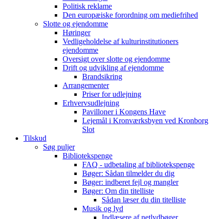
Politisk reklame
Den europæiske forordning om mediefrihed
Slotte og ejendomme
Høringer
Vedligeholdelse af kulturinstitutioners
ejendomme
Oversigt over slotte og ejendomme
Drift og udvikling af ejendomme
Brandsikring
Arrangementer
Priser for udlejning
Erhvervsudlejning
Pavilloner i Kongens Have
Lejemål i Kronværksbyen ved Kronborg
Slot
Tilskud
Søg puljer
Bibliotekspenge
FAQ - udbetaling af bibliotekspenge
Bøger: Sådan tilmelder du dig
Bøger: indberet fejl og mangler
Bøger: Om din titelliste
Sådan læser du din titelliste
Musik og lyd
Indlæsere af netlydbøger