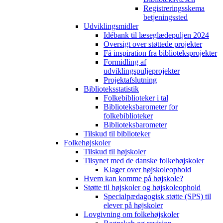
Registreringsskema
betjeningssted
Udviklingsmidler
Idébank til læseglædepuljen 2024
Oversigt over støttede projekter
Få inspiration fra biblioteksprojekter
Formidling af
udviklingspuljeprojekter
Projektafslutning
Biblioteksstatistik
Folkebiblioteker i tal
Biblioteksbarometer for
folkebiblioteker
Biblioteksbarometer
Tilskud til biblioteker
Folkehøjskoler
Tilskud til højskoler
Tilsynet med de danske folkehøjskoler
Klager over højskoleophold
Hvem kan komme på højskole?
Støtte til højskoler og højskoleophold
Specialpædagogisk støtte (SPS) til
elever på højskoler
Lovgivning om folkehøjskoler