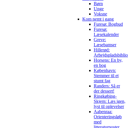
Børn
Unge
Voksne
Kom nemt i gang
Furesø: Bogbud
Furesø:
Læsekalender
Greve:
Læsebamser
Hillerød:
Arbejdspladsbiblio
Horsens: En by,
en bog
København:
Stemmer til et
stumt fag
Randers: Så er
der dessert!
Ringkøbing-
Skjern: Læs igen,
lyst til oplevelser
Aabenraa:
Orienteringsløb
med
litteraturposter