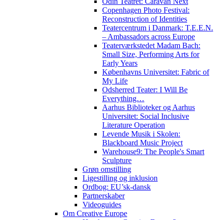
Odin Teatret: Caravan Next
Copenhagen Photo Festival:
Reconstruction of Identities
Teatercentrum i Danmark: T.E.E.N.
– Ambassadors across Europe
Teaterværkstedet Madam Bach:
Small Size, Performing Arts for
Early Years
Københavns Universitet: Fabric of
My Life
Odsherred Teater: I Will Be
Everything…
Aarhus Biblioteker og Aarhus
Universitet: Social Inclusive
Literature Operation
Levende Musik i Skolen:
Blackboard Music Project
Warehouse9: The People's Smart
Sculpture
Grøn omstilling
Ligestilling og inklusion
Ordbog: EU’sk-dansk
Partnerskaber
Videoguides
Om Creative Europe