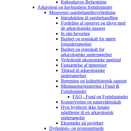
Københavns Befæstning
Arkæologi og havbundens fortidsminder
Museernes sagsbehandlervejledning
Introduktion til sagsbehandling
Fordeling af opgaver og tilsyn med
de arkæologiske museer
In situ-bevaring
Budget og regnskab for større
forundersøgelser
Budget og regnskab for
arkæologiske undersøgelser
Vejledende økonomiske nøgletal
Fastsættelse af timepriser
Tilskud til arkæologiske
undersøgelser
Beretning og kulturhistorisk rapport
Minimumsregistrering i Fund &
Fortidsminder
FAQ - Fund og Fortidsminder
Konservering og naturvidenskab
Hvis bygherre ikke betaler
udgifterne til en arkæologisk
undersøgelse
Eksempler på projekter
Dyrknings- og erosionstruede