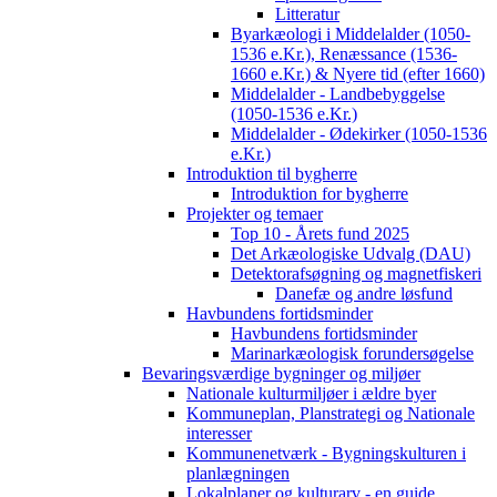
Litteratur
Byarkæologi i Middelalder (1050-
1536 e.Kr.), Renæssance (1536-
1660 e.Kr.) & Nyere tid (efter 1660)
Middelalder - Landbebyggelse
(1050-1536 e.Kr.)
Middelalder - Ødekirker (1050-1536
e.Kr.)
Introduktion til bygherre
Introduktion for bygherre
Projekter og temaer
Top 10 - Årets fund 2025
Det Arkæologiske Udvalg (DAU)
Detektorafsøgning og magnetfiskeri
Danefæ og andre løsfund
Havbundens fortidsminder
Havbundens fortidsminder
Marinarkæologisk forundersøgelse
Bevaringsværdige bygninger og miljøer
Nationale kulturmiljøer i ældre byer
Kommuneplan, Planstrategi og Nationale
interesser
Kommunenetværk - Bygningskulturen i
planlægningen
Lokalplaner og kulturarv - en guide