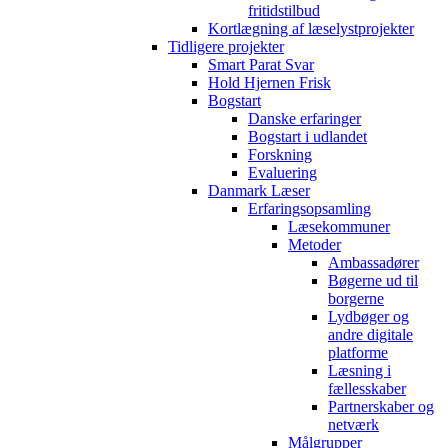
fritidstilbud
Kortlægning af læselystprojekter
Tidligere projekter
Smart Parat Svar
Hold Hjernen Frisk
Bogstart
Danske erfaringer
Bogstart i udlandet
Forskning
Evaluering
Danmark Læser
Erfaringsopsamling
Læsekommuner
Metoder
Ambassadører
Bøgerne ud til
borgerne
Lydbøger og
andre digitale
platforme
Læsning i
fællesskaber
Partnerskaber og
netværk
Målgrupper