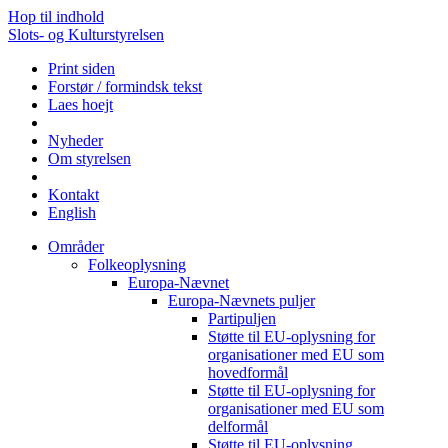
Hop til indhold
Slots- og Kulturstyrelsen
Print siden
Forstør / formindsk tekst
Laes hoejt
Nyheder
Om styrelsen
Kontakt
English
Områder
Folkeoplysning
Europa-Nævnet
Europa-Nævnets puljer
Partipuljen
Støtte til EU-oplysning for
organisationer med EU som
hovedformål
Støtte til EU-oplysning for
organisationer med EU som
delformål
Støtte til EU-oplysning