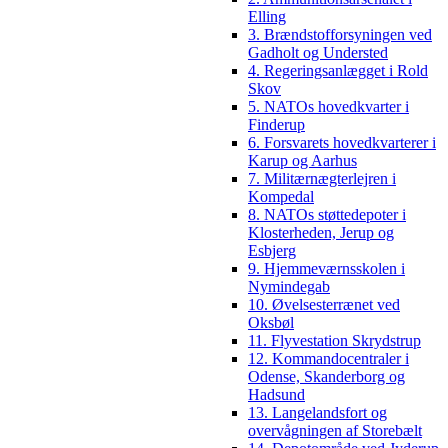
Elling
3. Brændstofforsyningen ved
Gadholt og Understed
4. Regeringsanlægget i Rold
Skov
5. NATOs hovedkvarter i
Finderup
6. Forsvarets hovedkvarterer i
Karup og Aarhus
7. Militærnægterlejren i
Kompedal
8. NATOs støttedepoter i
Klosterheden, Jerup og
Esbjerg
9. Hjemmeværnsskolen i
Nymindegab
10. Øvelsesterrænet ved
Oksbøl
11. Flyvestation Skrydstrup
12. Kommandocentraler i
Odense, Skanderborg og
Hadsund
13. Langelandsfort og
overvågningen af Storebælt