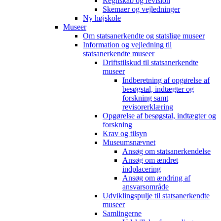
Regnskab og revision
Skemaer og vejledninger
Ny højskole
Museer
Om statsanerkendte og statslige museer
Information og vejledning til
statsanerkendte museer
Driftstilskud til statsanerkendte
museer
Indberetning af opgørelse af
besøgstal, indtægter og
forskning samt
revisorerklæring
Opgørelse af besøgstal, indtægter og
forskning
Krav og tilsyn
Museumsnævnet
Ansøg om statsanerkendelse
Ansøg om ændret
indplacering
Ansøg om ændring af
ansvarsområde
Udviklingspulje til statsanerkendte
museer
Samlingerne