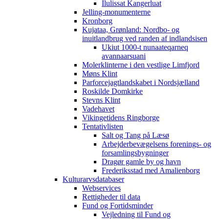
Ilulissat Kangerluat
Jelling-monumenterne
Kronborg
Kujataa, Grønland: Nordbo- og
inuitlandbrug ved randen af indlandsisen
Ukiut 1000-t nunaateqarneq
avannaarsuani
Molerklinterne i den vestlige Limfjord
Møns Klint
Parforcejagtlandskabet i Nordsjælland
Roskilde Domkirke
Stevns Klint
Vadehavet
Vikingetidens Ringborge
Tentativlisten
Salt og Tang på Læsø
Arbejderbevægelsens forenings- og
forsamlingsbygninger
Dragør gamle by og havn
Frederiksstad med Amalienborg
Kulturarvsdatabaser
Webservices
Rettigheder til data
Fund og Fortidsminder
Vejledning til Fund og