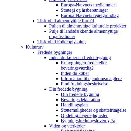
Europa-Nævnets medlemmer
Strategi og årsberetninger
Europa-Nævnets regelgrundlag
Tilskud til almennyttige formål
Puljen til almennyttige kulturelle projekter
Pulje til landsdækkende almennyttige
organisationer
Tilskud til Folkeoplysning
Kulturarv
Fredede bygninger
Inden du køber en fredet bygning
Er bygningen fredet eller
bevaringsværdig?
Inden du køber
Information til ejendomsmæglere
Find fredningsbeskrivelse
Din fredede bygning
Din fredede bygning
Bevaringsdeklaration
Handlingsplan
Støttemuligheder og skattefritagelse
Opdeling i ejerlejligheder
Bygningsfredningsloven § 7a
Viden og værktøjer