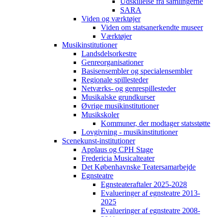
Udskillelse fra samlingerne
SARA
Viden og værktøjer
Viden om statsanerkendte museer
Værktøjer
Musikinstitutioner
Landsdelsorkestre
Genreorganisationer
Basisensembler og specialensembler
Regionale spillesteder
Netværks- og genrespillesteder
Musikalske grundkurser
Øvrige musikinstitutioner
Musikskoler
Kommuner, der modtager statsstøtte
Lovgivning - musikinstitutioner
Scenekunst-institutioner
Applaus og CPH Stage
Fredericia Musicalteater
Det Københavnske Teatersamarbejde
Egnsteatre
Egnsteateraftaler 2025-2028
Evalueringer af egnsteatre 2013-
2025
Evalueringer af egnsteatre 2008-