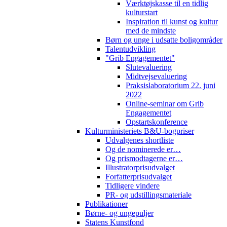
Værktøjskasse til en tidlig
kulturstart
Inspiration til kunst og kultur
med de mindste
Børn og unge i udsatte boligområder
Talentudvikling
"Grib Engagementet"
Slutevaluering
Midtvejsevaluering
Praksislaboratorium 22. juni
2022
Online-seminar om Grib
Engagementet
Opstartskonference
Kulturministeriets B&U-bogpriser
Udvalgenes shortliste
Og de nominerede er…
Og prismodtagerne er…
Illustratorprisudvalget
Forfatterprisudvalget
Tidligere vindere
PR- og udstillingsmateriale
Publikationer
Børne- og ungepuljer
Statens Kunstfond