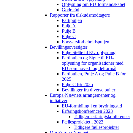
Oplysning om EU-formandskabet
Gode råd
Rapporter fra tilskudsmodtagere
Partipuljen
Pulje A
Pulje B
Pulje C
Forsvarsforbeholdspuljen
Bevillingsoversigter
Pulje Støtte til EU-oplysning
Partipuljen og Støtte til EU-
oplysning for organisationer med
EU som hoved- og delformål
Partipuljen, Pulje A og Pulje B før
2025
Pulje C før 2025
Bevillinger fra diverse puljer
Europa-Nævnets arrangementer og
initiativer
EU-formidling i en brydningstid
Erfaringskonferencen 2023
Tidligere erfaringskonferencer
Fællesprojektet i 2022
Tidligere fællesprojekter
Om Europa-Nævnet