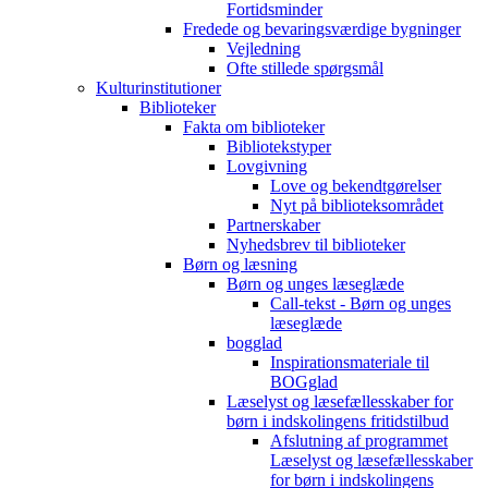
Fortidsminder
Fredede og bevaringsværdige bygninger
Vejledning
Ofte stillede spørgsmål
Kulturinstitutioner
Biblioteker
Fakta om biblioteker
Bibliotekstyper
Lovgivning
Love og bekendtgørelser
Nyt på biblioteksområdet
Partnerskaber
Nyhedsbrev til biblioteker
Børn og læsning
Børn og unges læseglæde
Call-tekst - Børn og unges
læseglæde
bogglad
Inspirationsmateriale til
BOGglad
Læselyst og læsefællesskaber for
børn i indskolingens fritidstilbud
Afslutning af programmet
Læselyst og læsefællesskaber
for børn i indskolingens