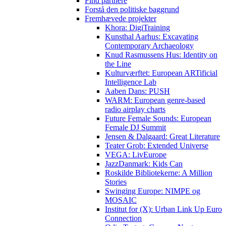
Find partnere
Forstå den politiske baggrund
Fremhævede projekter
Khora: DigiTraining
Kunsthal Aarhus: Excavating
Contemporary Archaeology
Knud Rasmussens Hus: Identity on
the Line
Kulturværftet: European ARTificial
Intelligence Lab
Aaben Dans: PUSH
WARM: European genre-based
radio airplay charts
Future Female Sounds: European
Female DJ Summit
Jensen & Dalgaard: Great Literature
Teater Grob: Extended Universe
VEGA: LivEurope
JazzDanmark: Kids Can
Roskilde Bibliotekerne: A Million
Stories
Swinging Europe: NIMPE og
MOSAIC
Institut for (X): Urban Link Up Euro
Connection