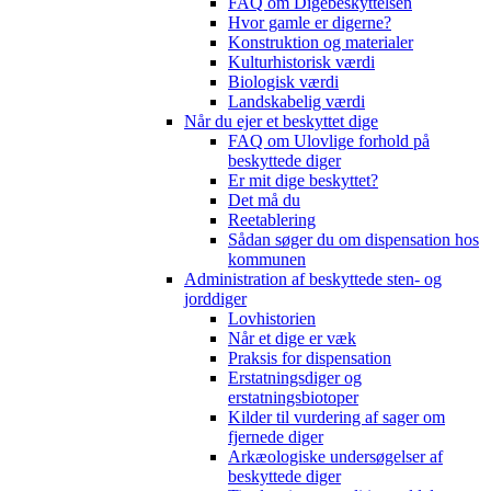
FAQ om Digebeskyttelsen
Hvor gamle er digerne?
Konstruktion og materialer
Kulturhistorisk værdi
Biologisk værdi
Landskabelig værdi
Når du ejer et beskyttet dige
FAQ om Ulovlige forhold på
beskyttede diger
Er mit dige beskyttet?
Det må du
Reetablering
Sådan søger du om dispensation hos
kommunen
Administration af beskyttede sten- og
jorddiger
Lovhistorien
Når et dige er væk
Praksis for dispensation
Erstatningsdiger og
erstatningsbiotoper
Kilder til vurdering af sager om
fjernede diger
Arkæologiske undersøgelser af
beskyttede diger