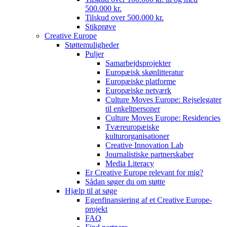
500.000 kr.
Tilskud over 500.000 kr.
Stikprøve
Creative Europe
Støttemuligheder
Puljer
Samarbejdsprojekter
Europæisk skønlitteratur
Europæiske platforme
Europæiske netværk
Culture Moves Europe: Rejselegater
til enkeltpersoner
Culture Moves Europe: Residencies
Tværeuropæiske
kulturorganisationer
Creative Innovation Lab
Journalistiske partnerskaber
Media Literacy
Er Creative Europe relevant for mig?
Sådan søger du om støtte
Hjælp til at søge
Egenfinansiering af et Creative Europe-
projekt
FAQ