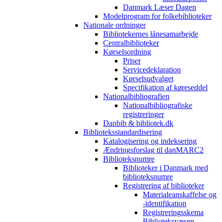
Danmark Læser Dagen
Modelprogram for folkebiblioteker
Nationale ordninger
Bibliotekernes lånesamarbejde
Centralbiblioteker
Kørselsordning
Priser
Servicedeklaration
Kørselsudvalget
Specifikation af køreseddel
Nationalbibliografien
Nationalbibliografiske
registreringer
Danbib & bibliotek.dk
Biblioteksstandardisering
Katalogisering og indeksering
Ændringsforslag til danMARC2
Biblioteksnumre
Biblioteker i Danmark med
biblioteksnumre
Registrering af biblioteker
Materialeanskaffelse og
-identifikation
Registreringsskema
Biblioteksvæsen