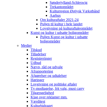
Sønderjylland-Schleswig
Trekantområdet
Kulturregion Østjysk Vækstbånd
Aarhus
Om kulturaftaler 2021-24
Puljen til kultur i hele landet
Lovgivning på kulturaftaleområdet
Kunst og kultur i udsatte boligområder
Puljen Kunst og kultur i udsatte
boligområder
Medier
Tilskud
Tilladelser
Registreringer
Udbud
Nævn, råd og udvalg
Afrapportering
Afgørelser og udtalelser
Høringer
Lovgivning og politiske aftaler
Tv-modtagelse, frit valg, must carry
Tilgængelighed
Klag over reklamer mm.
Værditest
Kulturbidraget