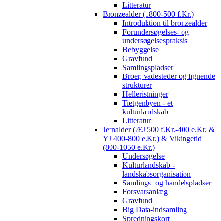
Litteratur
Bronzealder (1800-500 f.Kr.)
Introduktion til bronzealder
Forundersøgelses- og
undersøgelsespraksis
Bebyggelse
Gravfund
Samlingspladser
Broer, vadesteder og lignende
strukturer
Helleristninger
Tietgenbyen - et
kulturlandskab
Litteratur
Jernalder (ÆJ 500 f.Kr.-400 e.Kr. &
YJ 400-800 e.Kr.) & Vikingetid
(800-1050 e.Kr.)
Undersøgelse
Kulturlandskab -
landskabsorganisation
Samlings- og handelspladser
Forsvarsanlæg
Gravfund
Big Data-indsamling
Spredningskort