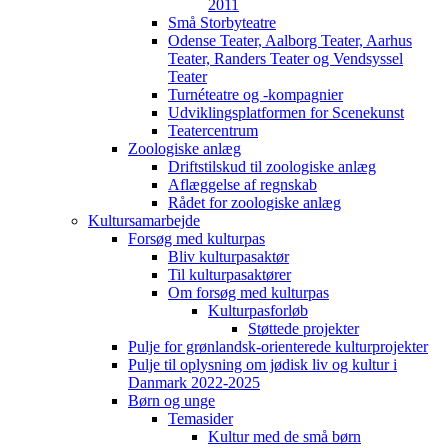
2011
Små Storbyteatre
Odense Teater, Aalborg Teater, Aarhus
Teater, Randers Teater og Vendsyssel
Teater
Turnéteatre og -kompagnier
Udviklingsplatformen for Scenekunst
Teatercentrum
Zoologiske anlæg
Driftstilskud til zoologiske anlæg
Aflæggelse af regnskab
Rådet for zoologiske anlæg
Kultursamarbejde
Forsøg med kulturpas
Bliv kulturpasaktør
Til kulturpasaktører
Om forsøg med kulturpas
Kulturpasforløb
Støttede projekter
Pulje for grønlandsk-orienterede kulturprojekter
Pulje til oplysning om jødisk liv og kultur i
Danmark 2022-2025
Børn og unge
Temasider
Kultur med de små børn