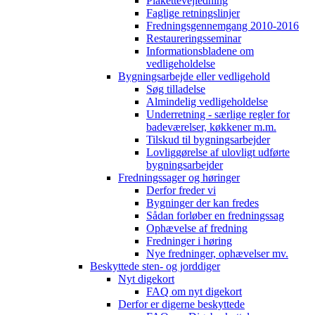
Plakettevejledning
Faglige retningslinjer
Fredningsgennemgang 2010-2016
Restaureringsseminar
Informationsbladene om
vedligeholdelse
Bygningsarbejde eller vedligehold
Søg tilladelse
Almindelig vedligeholdelse
Underretning - særlige regler for
badeværelser, køkkener m.m.
Tilskud til bygningsarbejder
Lovliggørelse af ulovligt udførte
bygningsarbejder
Fredningssager og høringer
Derfor freder vi
Bygninger der kan fredes
Sådan forløber en fredningssag
Ophævelse af fredning
Fredninger i høring
Nye fredninger, ophævelser mv.
Beskyttede sten- og jorddiger
Nyt digekort
FAQ om nyt digekort
Derfor er digerne beskyttede