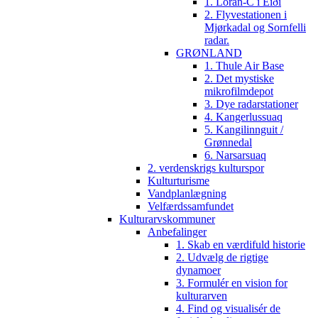
1. Loran-C i Eiði
2. Flyvestationen i
Mjørkadal og Sornfelli
radar.
GRØNLAND
1. Thule Air Base
2. Det mystiske
mikrofilmdepot
3. Dye radarstationer
4. Kangerlussuaq
5. Kangilinnguit /
Grønnedal
6. Narsarsuaq
2. verdenskrigs kulturspor
Kulturturisme
Vandplanlægning
Velfærdssamfundet
Kulturarvskommuner
Anbefalinger
1. Skab en værdifuld historie
2. Udvælg de rigtige
dynamoer
3. Formulér en vision for
kulturarven
4. Find og visualisér de