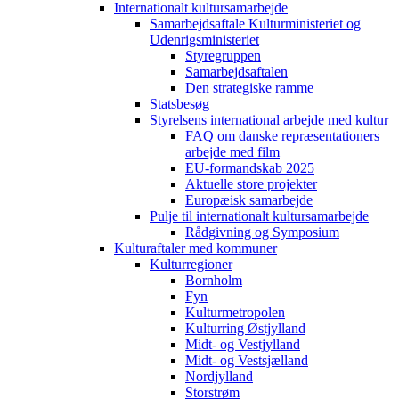
Internationalt kultursamarbejde
Samarbejdsaftale Kulturministeriet og
Udenrigsministeriet
Styregruppen
Samarbejdsaftalen
Den strategiske ramme
Statsbesøg
Styrelsens international arbejde med kultur
FAQ om danske repræsentationers
arbejde med film
EU-formandskab 2025
Aktuelle store projekter
Europæisk samarbejde
Pulje til internationalt kultursamarbejde
Rådgivning og Symposium
Kulturaftaler med kommuner
Kulturregioner
Bornholm
Fyn
Kulturmetropolen
Kulturring Østjylland
Midt- og Vestjylland
Midt- og Vestsjælland
Nordjylland
Storstrøm