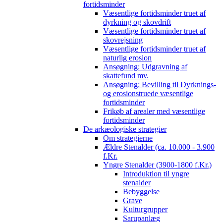
fortidsminder
Væsentlige fortidsminder truet af
dyrkning og skovdrift
Væsentlige fortidsminder truet af
skovrejsning
Væsentlige fortidsminder truet af
naturlig erosion
Ansøgning: Udgravning af
skattefund mv.
Ansøgning: Bevilling til Dyrknings-
og erosionstruede væsentlige
fortidsminder
Frikøb af arealer med væsentlige
fortidsminder
De arkæologiske strategier
Om strategierne
Ældre Stenalder (ca. 10.000 - 3.900
f.Kr.
Yngre Stenalder (3900-1800 f.Kr.)
Introduktion til yngre
stenalder
Bebyggelse
Grave
Kulturgrupper
Sarupanlæg