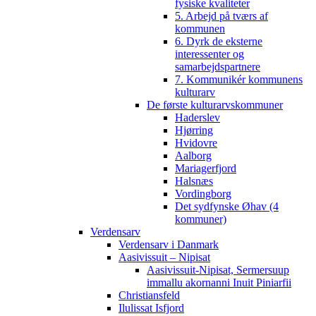
fysiske kvaliteter
5. Arbejd på tværs af
kommunen
6. Dyrk de eksterne
interessenter og
samarbejdspartnere
7. Kommunikér kommunens
kulturarv
De første kulturarvskommuner
Haderslev
Hjørring
Hvidovre
Aalborg
Mariagerfjord
Halsnæs
Vordingborg
Det sydfynske Øhav (4
kommuner)
Verdensarv
Verdensarv i Danmark
Aasivissuit – Nipisat
Aasivissuit-Nipisat, Sermersuup
immallu akornanni Inuit Piniarfii
Christiansfeld
Ilulissat Isfjord