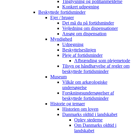
Tinglysning og politianmeldelse
Konkret udpegning
Beskyttede fortidsminder
Ejer / bruger
Det må du på fortidsminder
Vejledning om dispensationer
Ansøg om dispensation
Myndighed
Udpegning
Beskyttelseslinjen
Pleje af fortidsminder
Afbrænding som plejemetode
Tilsyn og håndhævelse af regler om
beskyttede fortidsminder
Museum
Vilkår om arkæologiske
undersøgelse
Forskningsundersøgelser af
beskyttede fortidsminder
Historie og temaer
Historien om loven
Danmarks oldtid i landskabet
Oplev stederne
Om Danmarks oldtid i
landskabet