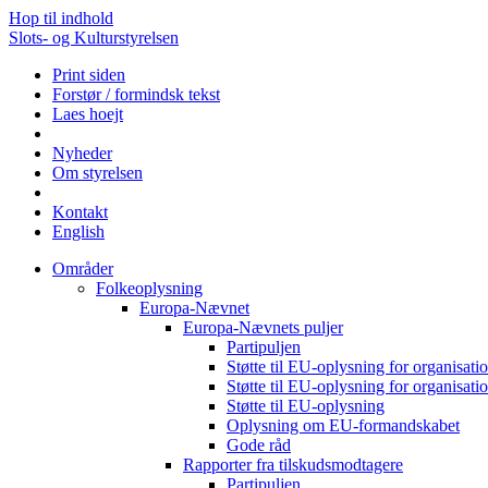
Hop til indhold
Slots- og Kulturstyrelsen
Print siden
Forstør / formindsk tekst
Laes hoejt
Nyheder
Om styrelsen
Kontakt
English
Områder
Folkeoplysning
Europa-Nævnet
Europa-Nævnets puljer
Partipuljen
Støtte til EU-oplysning for organisa
Støtte til EU-oplysning for organisa
Støtte til EU-oplysning
Oplysning om EU-formandskabet
Gode råd
Rapporter fra tilskudsmodtagere
Partipuljen