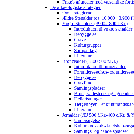
Frikøb af arealer med væsentlige fort
De arkæologiske strategier
Om strategierne
Ældre Stenalder (ca. 10.000 - 3.900 f.
Yngre Stenalder (3900-1800 f.Kr.)
Introduktion til yngre stenalder
Bebyggelse
Grave
Kulturgrupper
Sarupanlæg
Litteratur
Bronzealder (1800-500 f.Kr.)
Introduktion til bronzealder
Forundersøgelses- og undersøge
Bebyggelse
Gravfund
Samlingspladser
Broer, vadesteder og lignende s
Helleristninger
Tietgenbyen - et kulturlandskab
Litteratur
Jernalder (ÆJ 500 f.Kr.-400 e.Kr. & 
Undersøgelse
Kulturlandskab - landskabsorga
Samlings- og handelspladser