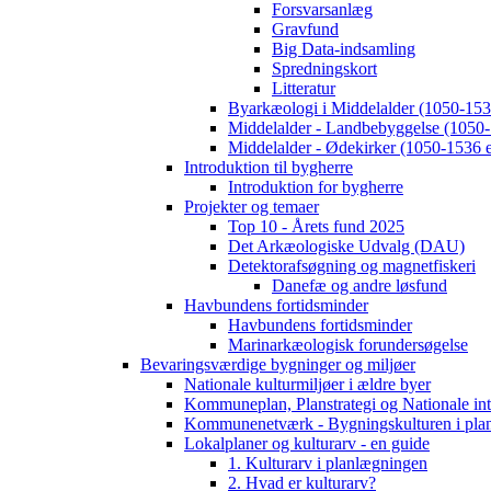
Forsvarsanlæg
Gravfund
Big Data-indsamling
Spredningskort
Litteratur
Byarkæologi i Middelalder (1050-1536
Middelalder - Landbebyggelse (1050-
Middelalder - Ødekirker (1050-1536 e
Introduktion til bygherre
Introduktion for bygherre
Projekter og temaer
Top 10 - Årets fund 2025
Det Arkæologiske Udvalg (DAU)
Detektorafsøgning og magnetfiskeri
Danefæ og andre løsfund
Havbundens fortidsminder
Havbundens fortidsminder
Marinarkæologisk forundersøgelse
Bevaringsværdige bygninger og miljøer
Nationale kulturmiljøer i ældre byer
Kommuneplan, Planstrategi og Nationale int
Kommunenetværk - Bygningskulturen i pla
Lokalplaner og kulturarv - en guide
1. Kulturarv i planlægningen
2. Hvad er kulturarv?