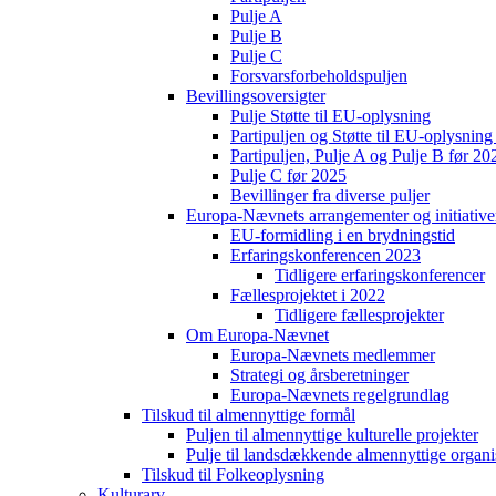
Pulje A
Pulje B
Pulje C
Forsvarsforbeholdspuljen
Bevillingsoversigter
Pulje Støtte til EU-oplysning
Partipuljen og Støtte til EU-oplysni
Partipuljen, Pulje A og Pulje B før 20
Pulje C før 2025
Bevillinger fra diverse puljer
Europa-Nævnets arrangementer og initiative
EU-formidling i en brydningstid
Erfaringskonferencen 2023
Tidligere erfaringskonferencer
Fællesprojektet i 2022
Tidligere fællesprojekter
Om Europa-Nævnet
Europa-Nævnets medlemmer
Strategi og årsberetninger
Europa-Nævnets regelgrundlag
Tilskud til almennyttige formål
Puljen til almennyttige kulturelle projekter
Pulje til landsdækkende almennyttige organi
Tilskud til Folkeoplysning
Kulturarv