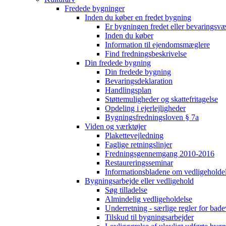
Fredede bygninger
Inden du køber en fredet bygning
Er bygningen fredet eller bevaringsv
Inden du køber
Information til ejendomsmæglere
Find fredningsbeskrivelse
Din fredede bygning
Din fredede bygning
Bevaringsdeklaration
Handlingsplan
Støttemuligheder og skattefritagelse
Opdeling i ejerlejligheder
Bygningsfredningsloven § 7a
Viden og værktøjer
Plakettevejledning
Faglige retningslinjer
Fredningsgennemgang 2010-2016
Restaureringsseminar
Informationsbladene om vedligeholde
Bygningsarbejde eller vedligehold
Søg tilladelse
Almindelig vedligeholdelse
Underretning - særlige regler for bad
Tilskud til bygningsarbejder