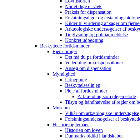
Lovhistorien
Når et dige er væk
Praksis for dispensation
Erstatningsdiger og erstatningsbiotope
Kilder til vurdering af sager om fjerne
Arkæologiske undersøgelser af beskyt
Tinglysning og politianmeldelse
Konkret udpegning
Beskyttede fortidsminder
Ejer / bruger
Det må du på fortidsminder
Vejledning om dispensationer
Ansøg om dispensation
Myndighed
Udpegning
Beskyttelseslinjen
Pleje af fortidsminder
Afbrænding som plejemetode
Tilsyn og håndhævelse af regler om b
Museum
Vilkår om arkæologiske undersøgelse
Forskningsundersøgelser af beskytted
Historie og temaer
Historien om loven
Danmarks oldtid i landskabet