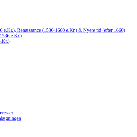
 e.Kr.), Renæssance (1536-1660 e.Kr.) & Nyere tid (efter 1660)
1536 e.Kr.)
.Kr.)
eresser
nlægningen