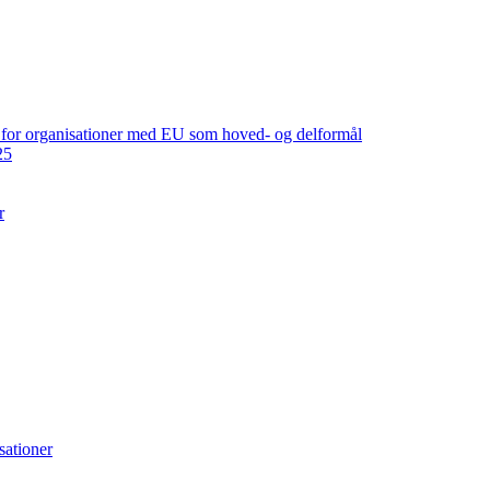
ng for organisationer med EU som hoved- og delformål
25
r
sationer