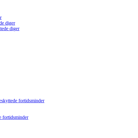
r
de diger
tede diger
eskyttede fortidsminder
e fortidsminder