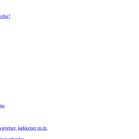
ærdig?
lse
eværelser, køkkener m.m.