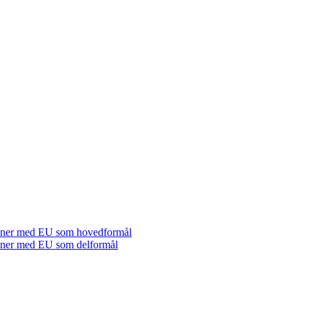
tioner med EU som hovedformål
tioner med EU som delformål