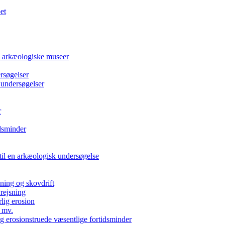
et
e arkæologiske museer
rsøgelser
 undersøgelser
r
dsminder
 til en arkæologisk undersøgelse
kning og skovdrift
vrejsning
rlig erosion
 mv.
g erosionstruede væsentlige fortidsminder