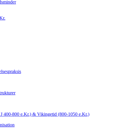
idsminder
Kr.
lsespraksis
trukturer
YJ 400-800 e.Kr.) & Vikingetid (800-1050 e.Kr.)
nisation