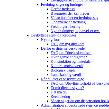
Lovliggørelse af ulovligt udførte byg
Fredningssager og høringer
Derfor freder vi
Bygninger der kan fredes
Sådan forløber en fredningssag
Ophævelse af fredning
Fredninger i høring
Nye fredninger, ophævelser mv.
Beskyttede sten- og jorddiger
Nyt digekort
FAQ om nyt digekort
Derfor er digerne beskyttede
FAQ om Digebeskyttelsen
Hvor gamle er digerne?
Konstruktion og materialer
Kulturhistorisk værdi
Biologisk værdi
Landskabelig værdi
Når du ejer et beskyttet dige
FAQ om Ulovlige forhold på beskytte
Er mit dige beskyttet?
Det må du
Reetablering
Sådan søger du om dispensation ho
Administration af beskyttede sten- og jorddi