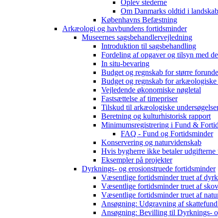
Oplev stederne
Om Danmarks oldtid i landskab
Københavns Befæstning
Arkæologi og havbundens fortidsminder
Museernes sagsbehandlervejledning
Introduktion til sagsbehandling
Fordeling af opgaver og tilsyn med d
In situ-bevaring
Budget og regnskab for større forunde
Budget og regnskab for arkæologiske
Vejledende økonomiske nøgletal
Fastsættelse af timepriser
Tilskud til arkæologiske undersøgelse
Beretning og kulturhistorisk rapport
Minimumsregistrering i Fund & Forti
FAQ - Fund og Fortidsminder
Konservering og naturvidenskab
Hvis bygherre ikke betaler udgifterne
Eksempler på projekter
Dyrknings- og erosionstruede fortidsminder
Væsentlige fortidsminder truet af dyr
Væsentlige fortidsminder truet af sko
Væsentlige fortidsminder truet af natu
Ansøgning: Udgravning af skattefund
Ansøgning: Bevilling til Dyrknings- o