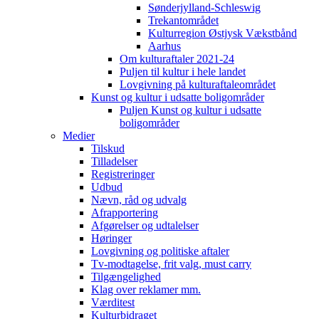
Sønderjylland-Schleswig
Trekantområdet
Kulturregion Østjysk Vækstbånd
Aarhus
Om kulturaftaler 2021-24
Puljen til kultur i hele landet
Lovgivning på kulturaftaleområdet
Kunst og kultur i udsatte boligområder
Puljen Kunst og kultur i udsatte
boligområder
Medier
Tilskud
Tilladelser
Registreringer
Udbud
Nævn, råd og udvalg
Afrapportering
Afgørelser og udtalelser
Høringer
Lovgivning og politiske aftaler
Tv-modtagelse, frit valg, must carry
Tilgængelighed
Klag over reklamer mm.
Værditest
Kulturbidraget