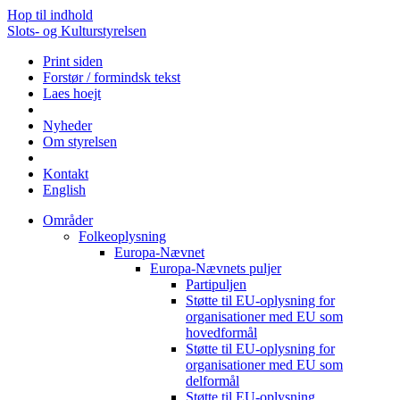
Hop til indhold
Slots- og Kulturstyrelsen
Print siden
Forstør / formindsk tekst
Laes hoejt
Nyheder
Om styrelsen
Kontakt
English
Områder
Folkeoplysning
Europa-Nævnet
Europa-Nævnets puljer
Partipuljen
Støtte til EU-oplysning for
organisationer med EU som
hovedformål
Støtte til EU-oplysning for
organisationer med EU som
delformål
Støtte til EU-oplysning