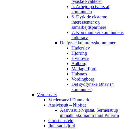
fysiske kvaliteter
5. Arbejd på tværs af
kommunen
6. Dyrk de eksterne
interessenter og
samarbejdspartnere
7. Kommunikér kommunens
kulturarv
De første kulturarvskommuner
Haderslev
Hjørring
Hvidovre
Aalborg
Mariagerfjord
Halsnæs
Vordingborg
Det sydfynske Øhav (4
kommuner)
Verdensarv
Verdensarv i Danmark
Aasivissuit – Nipisat
Aasivissuit-Nipisat, Sermersuup
immallu akornanni Inuit Piniarfii
Christiansfeld
Ilulissat Isfjord