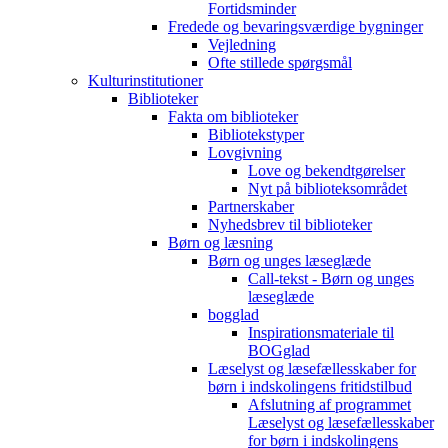
Fortidsminder
Fredede og bevaringsværdige bygninger
Vejledning
Ofte stillede spørgsmål
Kulturinstitutioner
Biblioteker
Fakta om biblioteker
Bibliotekstyper
Lovgivning
Love og bekendtgørelser
Nyt på biblioteksområdet
Partnerskaber
Nyhedsbrev til biblioteker
Børn og læsning
Børn og unges læseglæde
Call-tekst - Børn og unges
læseglæde
bogglad
Inspirationsmateriale til
BOGglad
Læselyst og læsefællesskaber for
børn i indskolingens fritidstilbud
Afslutning af programmet
Læselyst og læsefællesskaber
for børn i indskolingens