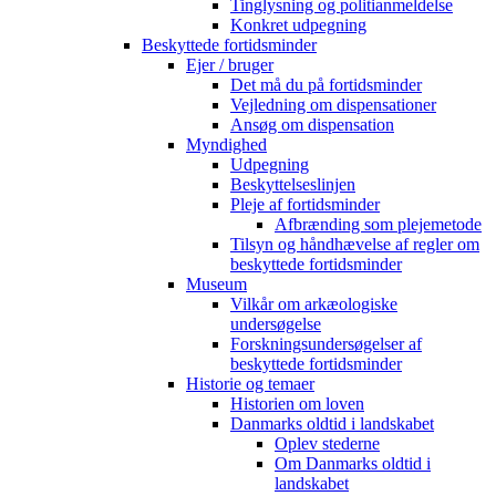
Tinglysning og politianmeldelse
Konkret udpegning
Beskyttede fortidsminder
Ejer / bruger
Det må du på fortidsminder
Vejledning om dispensationer
Ansøg om dispensation
Myndighed
Udpegning
Beskyttelseslinjen
Pleje af fortidsminder
Afbrænding som plejemetode
Tilsyn og håndhævelse af regler om
beskyttede fortidsminder
Museum
Vilkår om arkæologiske
undersøgelse
Forskningsundersøgelser af
beskyttede fortidsminder
Historie og temaer
Historien om loven
Danmarks oldtid i landskabet
Oplev stederne
Om Danmarks oldtid i
landskabet