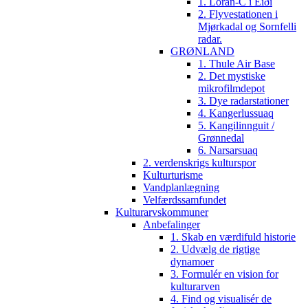
1. Loran-C i Eiði
2. Flyvestationen i
Mjørkadal og Sornfelli
radar.
GRØNLAND
1. Thule Air Base
2. Det mystiske
mikrofilmdepot
3. Dye radarstationer
4. Kangerlussuaq
5. Kangilinnguit /
Grønnedal
6. Narsarsuaq
2. verdenskrigs kulturspor
Kulturturisme
Vandplanlægning
Velfærdssamfundet
Kulturarvskommuner
Anbefalinger
1. Skab en værdifuld historie
2. Udvælg de rigtige
dynamoer
3. Formulér en vision for
kulturarven
4. Find og visualisér de