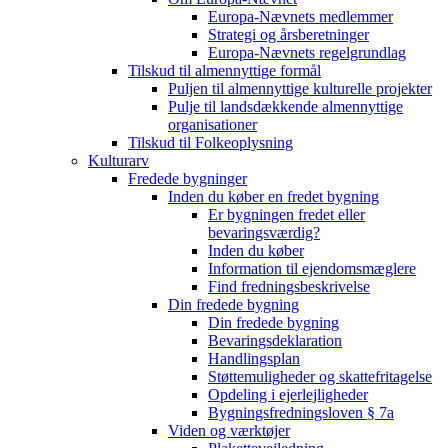
Europa-Nævnets medlemmer
Strategi og årsberetninger
Europa-Nævnets regelgrundlag
Tilskud til almennyttige formål
Puljen til almennyttige kulturelle projekter
Pulje til landsdækkende almennyttige
organisationer
Tilskud til Folkeoplysning
Kulturarv
Fredede bygninger
Inden du køber en fredet bygning
Er bygningen fredet eller
bevaringsværdig?
Inden du køber
Information til ejendomsmæglere
Find fredningsbeskrivelse
Din fredede bygning
Din fredede bygning
Bevaringsdeklaration
Handlingsplan
Støttemuligheder og skattefritagelse
Opdeling i ejerlejligheder
Bygningsfredningsloven § 7a
Viden og værktøjer