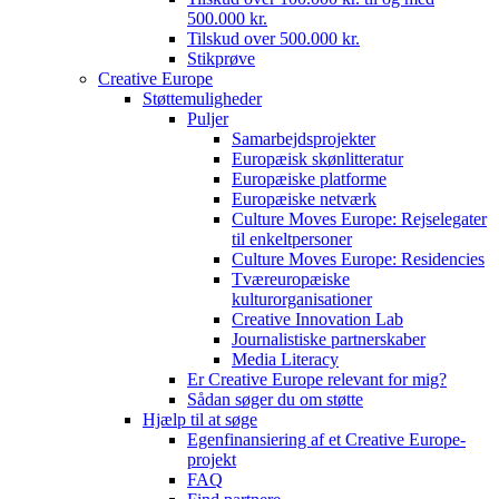
500.000 kr.
Tilskud over 500.000 kr.
Stikprøve
Creative Europe
Støttemuligheder
Puljer
Samarbejdsprojekter
Europæisk skønlitteratur
Europæiske platforme
Europæiske netværk
Culture Moves Europe: Rejselegater
til enkeltpersoner
Culture Moves Europe: Residencies
Tværeuropæiske
kulturorganisationer
Creative Innovation Lab
Journalistiske partnerskaber
Media Literacy
Er Creative Europe relevant for mig?
Sådan søger du om støtte
Hjælp til at søge
Egenfinansiering af et Creative Europe-
projekt
FAQ