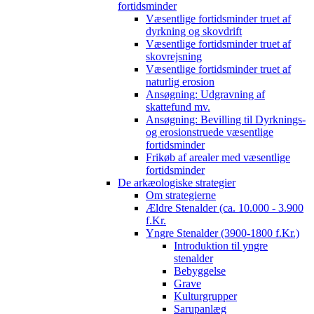
fortidsminder
Væsentlige fortidsminder truet af
dyrkning og skovdrift
Væsentlige fortidsminder truet af
skovrejsning
Væsentlige fortidsminder truet af
naturlig erosion
Ansøgning: Udgravning af
skattefund mv.
Ansøgning: Bevilling til Dyrknings-
og erosionstruede væsentlige
fortidsminder
Frikøb af arealer med væsentlige
fortidsminder
De arkæologiske strategier
Om strategierne
Ældre Stenalder (ca. 10.000 - 3.900
f.Kr.
Yngre Stenalder (3900-1800 f.Kr.)
Introduktion til yngre
stenalder
Bebyggelse
Grave
Kulturgrupper
Sarupanlæg