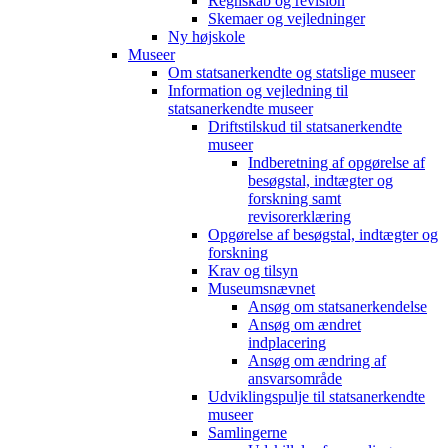
Regnskab og revision
Skemaer og vejledninger
Ny højskole
Museer
Om statsanerkendte og statslige museer
Information og vejledning til
statsanerkendte museer
Driftstilskud til statsanerkendte
museer
Indberetning af opgørelse af
besøgstal, indtægter og
forskning samt
revisorerklæring
Opgørelse af besøgstal, indtægter og
forskning
Krav og tilsyn
Museumsnævnet
Ansøg om statsanerkendelse
Ansøg om ændret
indplacering
Ansøg om ændring af
ansvarsområde
Udviklingspulje til statsanerkendte
museer
Samlingerne