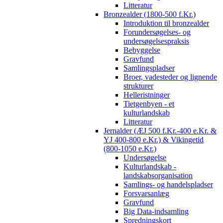
Litteratur
Bronzealder (1800-500 f.Kr.)
Introduktion til bronzealder
Forundersøgelses- og
undersøgelsespraksis
Bebyggelse
Gravfund
Samlingspladser
Broer, vadesteder og lignende
strukturer
Helleristninger
Tietgenbyen - et
kulturlandskab
Litteratur
Jernalder (ÆJ 500 f.Kr.-400 e.Kr. &
YJ 400-800 e.Kr.) & Vikingetid
(800-1050 e.Kr.)
Undersøgelse
Kulturlandskab -
landskabsorganisation
Samlings- og handelspladser
Forsvarsanlæg
Gravfund
Big Data-indsamling
Spredningskort