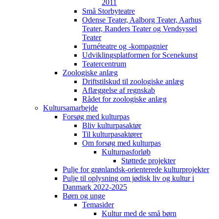
2011
Små Storbyteatre
Odense Teater, Aalborg Teater, Aarhus
Teater, Randers Teater og Vendsyssel
Teater
Turnéteatre og -kompagnier
Udviklingsplatformen for Scenekunst
Teatercentrum
Zoologiske anlæg
Driftstilskud til zoologiske anlæg
Aflæggelse af regnskab
Rådet for zoologiske anlæg
Kultursamarbejde
Forsøg med kulturpas
Bliv kulturpasaktør
Til kulturpasaktører
Om forsøg med kulturpas
Kulturpasforløb
Støttede projekter
Pulje for grønlandsk-orienterede kulturprojekter
Pulje til oplysning om jødisk liv og kultur i
Danmark 2022-2025
Børn og unge
Temasider
Kultur med de små børn