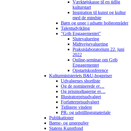
Værktøjskasse til en tidlig
kulturstart
Inspiration til kunst og kultur
med de mindste
Børn og unge i udsatte boligområder
Talentudvikling
"Grib Engagementet"
Slutevaluering
Midtvejsevaluering
Praksislaboratorium 22. juni
2022
Online-seminar om Grib
Engagementet
Opstartskonference
Kulturministeriets B&U-bogpriser
Udvalgenes shortliste
Og de nominerede er…
Og prismodtagerne er…
Illustratorprisudvalget
Forfatterprisudvalget
Tidligere vindere
PR- og udstillingsmateriale
Publikationer
Børne- og ungepuljer
Statens Kunstfond