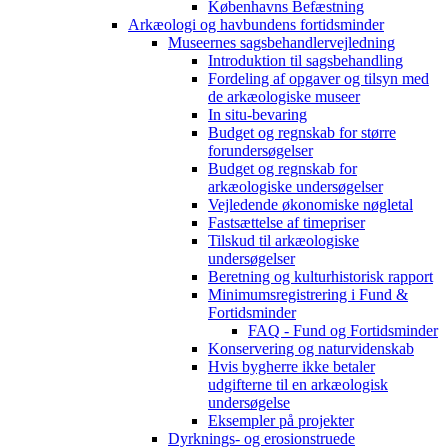
Københavns Befæstning
Arkæologi og havbundens fortidsminder
Museernes sagsbehandlervejledning
Introduktion til sagsbehandling
Fordeling af opgaver og tilsyn med
de arkæologiske museer
In situ-bevaring
Budget og regnskab for større
forundersøgelser
Budget og regnskab for
arkæologiske undersøgelser
Vejledende økonomiske nøgletal
Fastsættelse af timepriser
Tilskud til arkæologiske
undersøgelser
Beretning og kulturhistorisk rapport
Minimumsregistrering i Fund &
Fortidsminder
FAQ - Fund og Fortidsminder
Konservering og naturvidenskab
Hvis bygherre ikke betaler
udgifterne til en arkæologisk
undersøgelse
Eksempler på projekter
Dyrknings- og erosionstruede