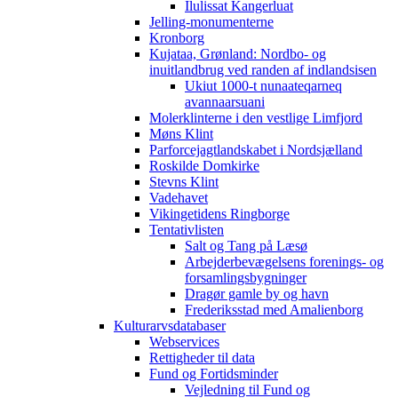
Ilulissat Kangerluat
Jelling-monumenterne
Kronborg
Kujataa, Grønland: Nordbo- og
inuitlandbrug ved randen af indlandsisen
Ukiut 1000-t nunaateqarneq
avannaarsuani
Molerklinterne i den vestlige Limfjord
Møns Klint
Parforcejagtlandskabet i Nordsjælland
Roskilde Domkirke
Stevns Klint
Vadehavet
Vikingetidens Ringborge
Tentativlisten
Salt og Tang på Læsø
Arbejderbevægelsens forenings- og
forsamlingsbygninger
Dragør gamle by og havn
Frederiksstad med Amalienborg
Kulturarvsdatabaser
Webservices
Rettigheder til data
Fund og Fortidsminder
Vejledning til Fund og