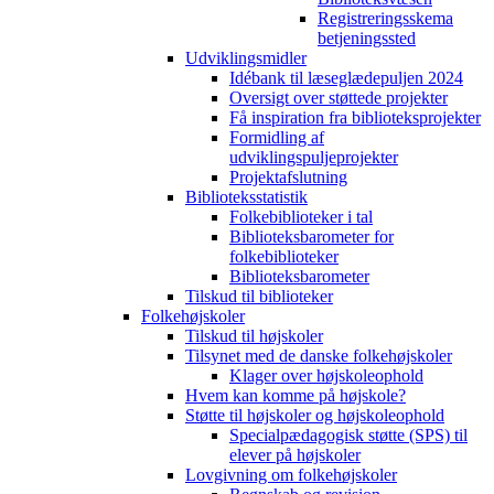
Registreringsskema
betjeningssted
Udviklingsmidler
Idébank til læseglædepuljen 2024
Oversigt over støttede projekter
Få inspiration fra biblioteksprojekter
Formidling af
udviklingspuljeprojekter
Projektafslutning
Biblioteksstatistik
Folkebiblioteker i tal
Biblioteksbarometer for
folkebiblioteker
Biblioteksbarometer
Tilskud til biblioteker
Folkehøjskoler
Tilskud til højskoler
Tilsynet med de danske folkehøjskoler
Klager over højskoleophold
Hvem kan komme på højskole?
Støtte til højskoler og højskoleophold
Specialpædagogisk støtte (SPS) til
elever på højskoler
Lovgivning om folkehøjskoler