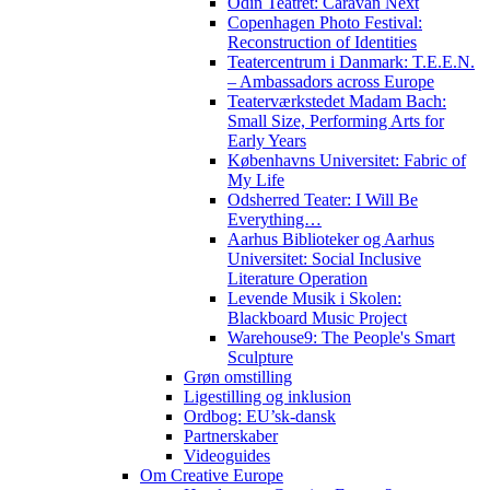
Odin Teatret: Caravan Next
Copenhagen Photo Festival:
Reconstruction of Identities
Teatercentrum i Danmark: T.E.E.N.
– Ambassadors across Europe
Teaterværkstedet Madam Bach:
Small Size, Performing Arts for
Early Years
Københavns Universitet: Fabric of
My Life
Odsherred Teater: I Will Be
Everything…
Aarhus Biblioteker og Aarhus
Universitet: Social Inclusive
Literature Operation
Levende Musik i Skolen:
Blackboard Music Project
Warehouse9: The People's Smart
Sculpture
Grøn omstilling
Ligestilling og inklusion
Ordbog: EU’sk-dansk
Partnerskaber
Videoguides
Om Creative Europe