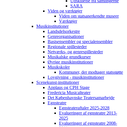
Udskillelse fra samlingerne
SARA
Viden og værktøjer
Viden om statsanerkendte museer
Værktøjer
Musikinstitutioner
Landsdelsorkestre
Genreorganisationer
Basisensembler og specialensembler
Regionale spillesteder
Netværks- og genrespillesteder
Musikalske grundkurser
Øvrige musikinstitutioner
Musikskoler
Kommuner, der modtager statsstøtte
Lovgivning - musikinstitutioner
Scenekunst-institutioner
Applaus og CPH Stage
Fredericia Musicalteater
Det Københavnske Teatersamarbejde
Egnsteatre
Egnsteateraftaler 2025-2028
Evalueringer af egnsteatre 2013-
2025
Evalueringer af egnsteatre 2008-