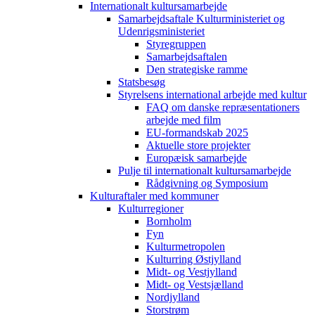
Internationalt kultursamarbejde
Samarbejdsaftale Kulturministeriet og
Udenrigsministeriet
Styregruppen
Samarbejdsaftalen
Den strategiske ramme
Statsbesøg
Styrelsens international arbejde med kultur
FAQ om danske repræsentationers
arbejde med film
EU-formandskab 2025
Aktuelle store projekter
Europæisk samarbejde
Pulje til internationalt kultursamarbejde
Rådgivning og Symposium
Kulturaftaler med kommuner
Kulturregioner
Bornholm
Fyn
Kulturmetropolen
Kulturring Østjylland
Midt- og Vestjylland
Midt- og Vestsjælland
Nordjylland
Storstrøm