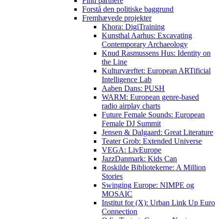
Find partnere
Forstå den politiske baggrund
Fremhævede projekter
Khora: DigiTraining
Kunsthal Aarhus: Excavating
Contemporary Archaeology
Knud Rasmussens Hus: Identity on
the Line
Kulturværftet: European ARTificial
Intelligence Lab
Aaben Dans: PUSH
WARM: European genre-based
radio airplay charts
Future Female Sounds: European
Female DJ Summit
Jensen & Dalgaard: Great Literature
Teater Grob: Extended Universe
VEGA: LivEurope
JazzDanmark: Kids Can
Roskilde Bibliotekerne: A Million
Stories
Swinging Europe: NIMPE og
MOSAIC
Institut for (X): Urban Link Up Euro
Connection