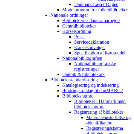
Danmark Læser Dagen
Modelprogram for folkebiblioteker
Nationale ordninger
Bibliotekernes lånesamarbejde
Centralbiblioteker
Kørselsordning
Priser
Servicedeklaration
Kørselsudvalget
Specifikation af køreseddel
Nationalbibliografien
Nationalbibliografiske
registreringer
Danbib & bibliotek.dk
Biblioteksstandardisering
Katalogisering og indeksering
Ændringsforslag til danMARC2
Biblioteksnumre
Biblioteker i Danmark med
biblioteksnumre
Registrering af biblioteker
Materialeanskaffelse og
-identifikation
Registreringsskema
Biblioteksvæsen