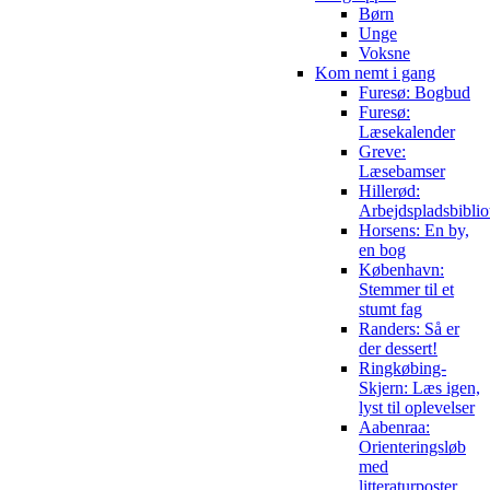
Børn
Unge
Voksne
Kom nemt i gang
Furesø: Bogbud
Furesø:
Læsekalender
Greve:
Læsebamser
Hillerød:
Arbejdspladsbiblio
Horsens: En by,
en bog
København:
Stemmer til et
stumt fag
Randers: Så er
der dessert!
Ringkøbing-
Skjern: Læs igen,
lyst til oplevelser
Aabenraa:
Orienteringsløb
med
litteraturposter