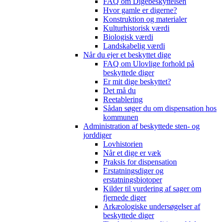
FAQ om Digebeskyttelsen
Hvor gamle er digerne?
Konstruktion og materialer
Kulturhistorisk værdi
Biologisk værdi
Landskabelig værdi
Når du ejer et beskyttet dige
FAQ om Ulovlige forhold på
beskyttede diger
Er mit dige beskyttet?
Det må du
Reetablering
Sådan søger du om dispensation hos
kommunen
Administration af beskyttede sten- og
jorddiger
Lovhistorien
Når et dige er væk
Praksis for dispensation
Erstatningsdiger og
erstatningsbiotoper
Kilder til vurdering af sager om
fjernede diger
Arkæologiske undersøgelser af
beskyttede diger