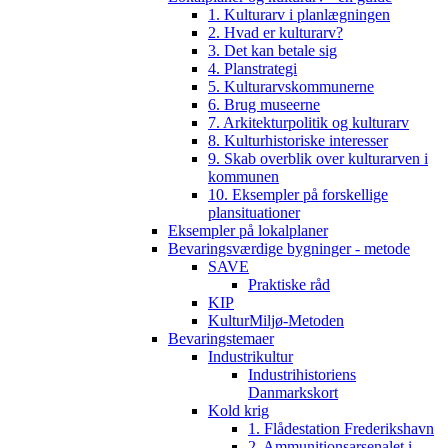
1. Kulturarv i planlægningen
2. Hvad er kulturarv?
3. Det kan betale sig
4. Planstrategi
5. Kulturarvskommunerne
6. Brug museerne
7. Arkitekturpolitik og kulturarv
8. Kulturhistoriske interesser
9. Skab overblik over kulturarven i
kommunen
10. Eksempler på forskellige
plansituationer
Eksempler på lokalplaner
Bevaringsværdige bygninger - metode
SAVE
Praktiske råd
KIP
KulturMiljø-Metoden
Bevaringstemaer
Industrikultur
Industrihistoriens
Danmarkskort
Kold krig
1. Flådestation Frederikshavn
2. Ammunitionsarsenalet i