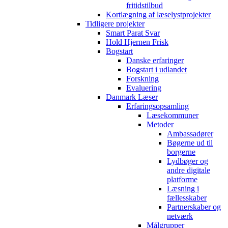
fritidstilbud
Kortlægning af læselystprojekter
Tidligere projekter
Smart Parat Svar
Hold Hjernen Frisk
Bogstart
Danske erfaringer
Bogstart i udlandet
Forskning
Evaluering
Danmark Læser
Erfaringsopsamling
Læsekommuner
Metoder
Ambassadører
Bøgerne ud til
borgerne
Lydbøger og
andre digitale
platforme
Læsning i
fællesskaber
Partnerskaber og
netværk
Målgrupper