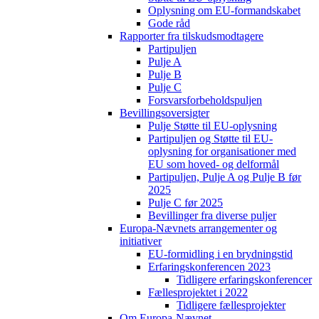
Oplysning om EU-formandskabet
Gode råd
Rapporter fra tilskudsmodtagere
Partipuljen
Pulje A
Pulje B
Pulje C
Forsvarsforbeholdspuljen
Bevillingsoversigter
Pulje Støtte til EU-oplysning
Partipuljen og Støtte til EU-
oplysning for organisationer med
EU som hoved- og delformål
Partipuljen, Pulje A og Pulje B før
2025
Pulje C før 2025
Bevillinger fra diverse puljer
Europa-Nævnets arrangementer og
initiativer
EU-formidling i en brydningstid
Erfaringskonferencen 2023
Tidligere erfaringskonferencer
Fællesprojektet i 2022
Tidligere fællesprojekter
Om Europa-Nævnet