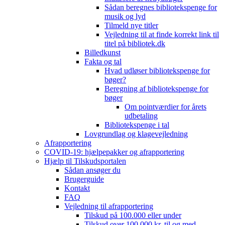
Sådan beregnes bibliotekspenge for
musik og lyd
Tilmeld nye titler
Vejledning til at finde korrekt link til
titel på bibliotek.dk
Billedkunst
Fakta og tal
Hvad udløser bibliotekspenge for
bøger?
Beregning af bibliotekspenge for
bøger
Om pointværdier for årets
udbetaling
Bibliotekspenge i tal
Lovgrundlag og klagevejledning
Afrapportering
COVID-19: hjælpepakker og afrapportering
Hjælp til Tilskudsportalen
Sådan ansøger du
Brugerguide
Kontakt
FAQ
Vejledning til afrapportering
Tilskud på 100.000 eller under
Tilskud over 100.000 kr. til og med