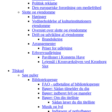
Politisk reklame
Den europæiske forordning om mediefrihed
Slotte og ejendomme
Høringer
Vedligeholdelse af kulturinstitutioners
ejendomme
Oversigt over slotte og ejendomme
Drift og udvikling af ejendomme
Brandsikring
Arrangementer
Priser for udlejning
Erhvervsudlejning
Pavilloner i Kongens Have
Lejemål i Kronværksbyen ved Kronborg
Slot
Tilskud
Søg puljer
Bibliotekspenge
FAQ - udbetaling af bibliotekspenge
Bøger: Sådan tilmelder du dig
Bøger: indberet fejl og mangler
Bøger: Om din titelliste
Sådan læser du din titelliste
Musik og lyd
Indlæsere af netlydbøger