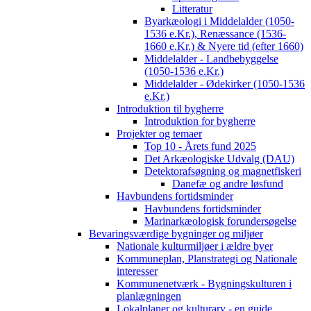
Litteratur
Byarkæologi i Middelalder (1050-
1536 e.Kr.), Renæssance (1536-
1660 e.Kr.) & Nyere tid (efter 1660)
Middelalder - Landbebyggelse
(1050-1536 e.Kr.)
Middelalder - Ødekirker (1050-1536
e.Kr.)
Introduktion til bygherre
Introduktion for bygherre
Projekter og temaer
Top 10 - Årets fund 2025
Det Arkæologiske Udvalg (DAU)
Detektorafsøgning og magnetfiskeri
Danefæ og andre løsfund
Havbundens fortidsminder
Havbundens fortidsminder
Marinarkæologisk forundersøgelse
Bevaringsværdige bygninger og miljøer
Nationale kulturmiljøer i ældre byer
Kommuneplan, Planstrategi og Nationale
interesser
Kommunenetværk - Bygningskulturen i
planlægningen
Lokalplaner og kulturarv - en guide