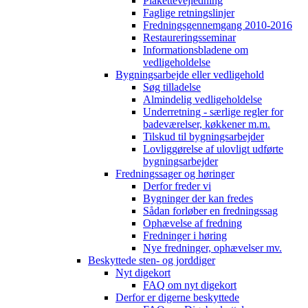
Plakettevejledning
Faglige retningslinjer
Fredningsgennemgang 2010-2016
Restaureringsseminar
Informationsbladene om
vedligeholdelse
Bygningsarbejde eller vedligehold
Søg tilladelse
Almindelig vedligeholdelse
Underretning - særlige regler for
badeværelser, køkkener m.m.
Tilskud til bygningsarbejder
Lovliggørelse af ulovligt udførte
bygningsarbejder
Fredningssager og høringer
Derfor freder vi
Bygninger der kan fredes
Sådan forløber en fredningssag
Ophævelse af fredning
Fredninger i høring
Nye fredninger, ophævelser mv.
Beskyttede sten- og jorddiger
Nyt digekort
FAQ om nyt digekort
Derfor er digerne beskyttede