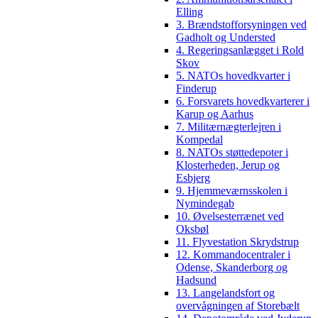
Elling
3. Brændstofforsyningen ved
Gadholt og Understed
4. Regeringsanlægget i Rold
Skov
5. NATOs hovedkvarter i
Finderup
6. Forsvarets hovedkvarterer i
Karup og Aarhus
7. Militærnægterlejren i
Kompedal
8. NATOs støttedepoter i
Klosterheden, Jerup og
Esbjerg
9. Hjemmeværnsskolen i
Nymindegab
10. Øvelsesterrænet ved
Oksbøl
11. Flyvestation Skrydstrup
12. Kommandocentraler i
Odense, Skanderborg og
Hadsund
13. Langelandsfort og
overvågningen af Storebælt