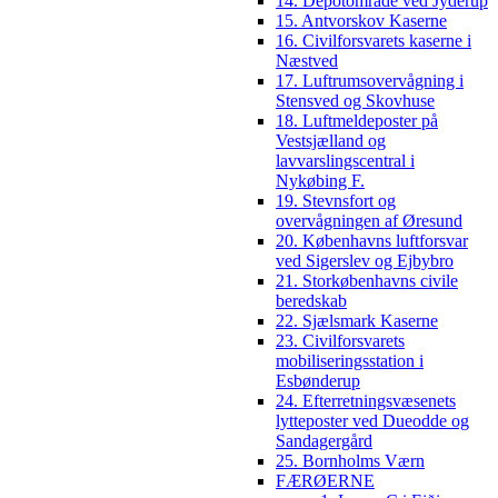
14. Depotområde ved Jyderup
15. Antvorskov Kaserne
16. Civilforsvarets kaserne i
Næstved
17. Luftrumsovervågning i
Stensved og Skovhuse
18. Luftmeldeposter på
Vestsjælland og
lavvarslingscentral i
Nykøbing F.
19. Stevnsfort og
overvågningen af Øresund
20. Københavns luftforsvar
ved Sigerslev og Ejbybro
21. Storkøbenhavns civile
beredskab
22. Sjælsmark Kaserne
23. Civilforsvarets
mobiliseringsstation i
Esbønderup
24. Efterretningsvæsenets
lytteposter ved Dueodde og
Sandagergård
25. Bornholms Værn
FÆRØERNE