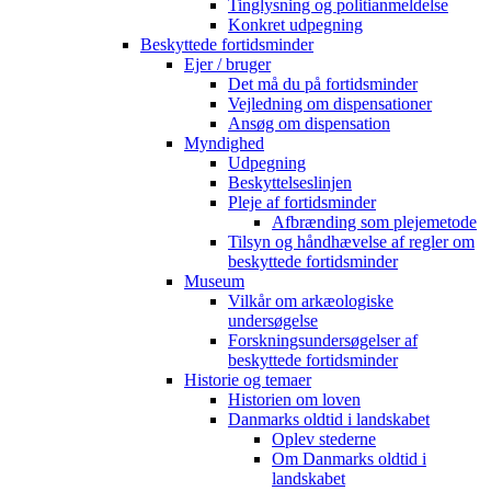
Tinglysning og politianmeldelse
Konkret udpegning
Beskyttede fortidsminder
Ejer / bruger
Det må du på fortidsminder
Vejledning om dispensationer
Ansøg om dispensation
Myndighed
Udpegning
Beskyttelseslinjen
Pleje af fortidsminder
Afbrænding som plejemetode
Tilsyn og håndhævelse af regler om
beskyttede fortidsminder
Museum
Vilkår om arkæologiske
undersøgelse
Forskningsundersøgelser af
beskyttede fortidsminder
Historie og temaer
Historien om loven
Danmarks oldtid i landskabet
Oplev stederne
Om Danmarks oldtid i
landskabet