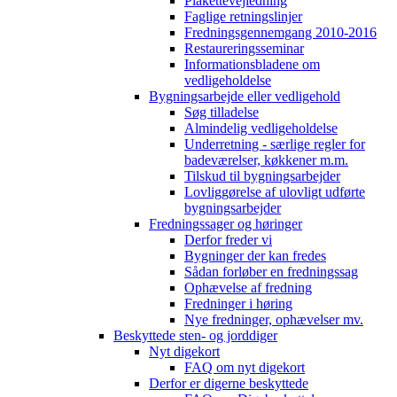
Plakettevejledning
Faglige retningslinjer
Fredningsgennemgang 2010-2016
Restaureringsseminar
Informationsbladene om
vedligeholdelse
Bygningsarbejde eller vedligehold
Søg tilladelse
Almindelig vedligeholdelse
Underretning - særlige regler for
badeværelser, køkkener m.m.
Tilskud til bygningsarbejder
Lovliggørelse af ulovligt udførte
bygningsarbejder
Fredningssager og høringer
Derfor freder vi
Bygninger der kan fredes
Sådan forløber en fredningssag
Ophævelse af fredning
Fredninger i høring
Nye fredninger, ophævelser mv.
Beskyttede sten- og jorddiger
Nyt digekort
FAQ om nyt digekort
Derfor er digerne beskyttede