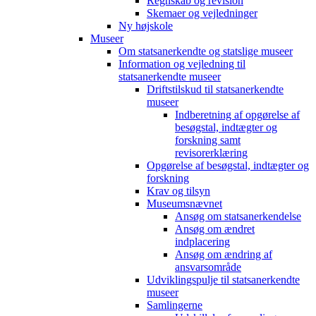
Regnskab og revision
Skemaer og vejledninger
Ny højskole
Museer
Om statsanerkendte og statslige museer
Information og vejledning til
statsanerkendte museer
Driftstilskud til statsanerkendte
museer
Indberetning af opgørelse af
besøgstal, indtægter og
forskning samt
revisorerklæring
Opgørelse af besøgstal, indtægter og
forskning
Krav og tilsyn
Museumsnævnet
Ansøg om statsanerkendelse
Ansøg om ændret
indplacering
Ansøg om ændring af
ansvarsområde
Udviklingspulje til statsanerkendte
museer
Samlingerne