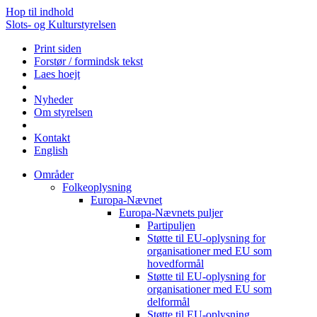
Hop til indhold
Slots- og Kulturstyrelsen
Print siden
Forstør / formindsk tekst
Laes hoejt
Nyheder
Om styrelsen
Kontakt
English
Områder
Folkeoplysning
Europa-Nævnet
Europa-Nævnets puljer
Partipuljen
Støtte til EU-oplysning for
organisationer med EU som
hovedformål
Støtte til EU-oplysning for
organisationer med EU som
delformål
Støtte til EU-oplysning