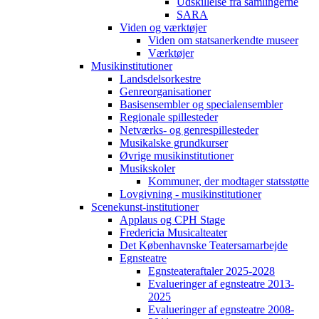
Udskillelse fra samlingerne
SARA
Viden og værktøjer
Viden om statsanerkendte museer
Værktøjer
Musikinstitutioner
Landsdelsorkestre
Genreorganisationer
Basisensembler og specialensembler
Regionale spillesteder
Netværks- og genrespillesteder
Musikalske grundkurser
Øvrige musikinstitutioner
Musikskoler
Kommuner, der modtager statsstøtte
Lovgivning - musikinstitutioner
Scenekunst-institutioner
Applaus og CPH Stage
Fredericia Musicalteater
Det Københavnske Teatersamarbejde
Egnsteatre
Egnsteateraftaler 2025-2028
Evalueringer af egnsteatre 2013-
2025
Evalueringer af egnsteatre 2008-