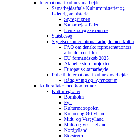
Internationalt kultursamarbejde
Samarbejdsaftale Kulturministeriet og
Udenrigsministeriet
Styregruppen
Samarbejdsaftalen
Den strategiske ramme
Statsbesøg
Styrelsens international arbejde med kultur
FAQ om danske repræsentationers
arbejde med film
EU-formandskab 2025
Aktuelle store projekter
Europæisk samarbejde
Pulje til internationalt kultursamarbejde
Rådgivning og Symposium
Kulturaftaler med kommuner
Kulturregioner
Bornholm
Fyn
Kulturmetropolen
Kulturring Østjylland
Midt- og Vestjylland
Midt- og Vestsjælland
Nordjylland
Storstrøm