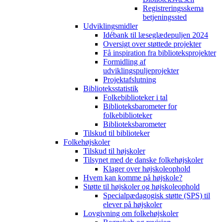
Registreringsskema
betjeningssted
Udviklingsmidler
Idébank til læseglædepuljen 2024
Oversigt over støttede projekter
Få inspiration fra biblioteksprojekter
Formidling af
udviklingspuljeprojekter
Projektafslutning
Biblioteksstatistik
Folkebiblioteker i tal
Biblioteksbarometer for
folkebiblioteker
Biblioteksbarometer
Tilskud til biblioteker
Folkehøjskoler
Tilskud til højskoler
Tilsynet med de danske folkehøjskoler
Klager over højskoleophold
Hvem kan komme på højskole?
Støtte til højskoler og højskoleophold
Specialpædagogisk støtte (SPS) til
elever på højskoler
Lovgivning om folkehøjskoler