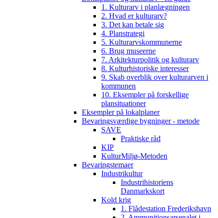
1. Kulturarv i planlægningen
2. Hvad er kulturarv?
3. Det kan betale sig
4. Planstrategi
5. Kulturarvskommunerne
6. Brug museerne
7. Arkitekturpolitik og kulturarv
8. Kulturhistoriske interesser
9. Skab overblik over kulturarven i
kommunen
10. Eksempler på forskellige
plansituationer
Eksempler på lokalplaner
Bevaringsværdige bygninger - metode
SAVE
Praktiske råd
KIP
KulturMiljø-Metoden
Bevaringstemaer
Industrikultur
Industrihistoriens
Danmarkskort
Kold krig
1. Flådestation Frederikshavn
2. Ammunitionsarsenalet i