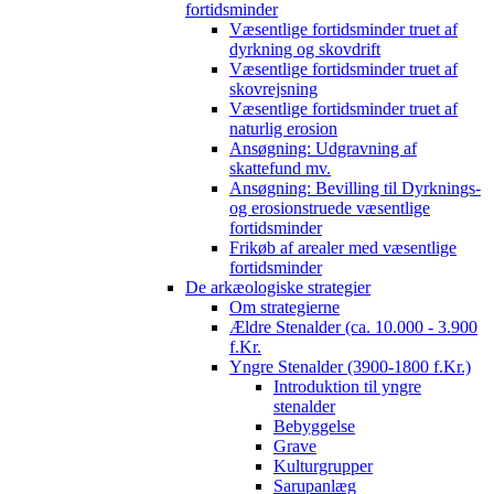
fortidsminder
Væsentlige fortidsminder truet af
dyrkning og skovdrift
Væsentlige fortidsminder truet af
skovrejsning
Væsentlige fortidsminder truet af
naturlig erosion
Ansøgning: Udgravning af
skattefund mv.
Ansøgning: Bevilling til Dyrknings-
og erosionstruede væsentlige
fortidsminder
Frikøb af arealer med væsentlige
fortidsminder
De arkæologiske strategier
Om strategierne
Ældre Stenalder (ca. 10.000 - 3.900
f.Kr.
Yngre Stenalder (3900-1800 f.Kr.)
Introduktion til yngre
stenalder
Bebyggelse
Grave
Kulturgrupper
Sarupanlæg