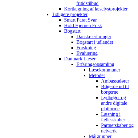
fritidstilbud
Kortlægning af læselystprojekter
Tidligere projekter
Smart Parat Svar
Hold Hjernen Frisk
Bogstart
Danske erfaringer
Bogstart i udlandet
Forskning
Evaluering
Danmark Læser
Erfaringsopsamling
Læsekommuner
Metoder
Ambassadører
Bøgerne ud til
borgerne
Lydbøger og
andre digitale
platforme
Læsning i
fællesskaber
Partnerskaber og
netværk
Målgrupper