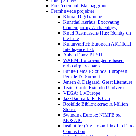
Find partnere
Forstå den politiske baggrund
Fremhævede projekter
Khora: DigiTraining
Kunsthal Aarhus: Excavating
Contemporary Archaeology
Knud Rasmussens Hus: Identity on
the Line
Kulturværftet: European ARTificial
Intelligence Lab
Aaben Dans: PUSH
WARM: European genre-based
radio airplay charts
Future Female Sounds: European
Female DJ Summit
Jensen & Dalgaard: Great Literature
Teater Grob: Extended Universe
VEGA: LivEurope
JazzDanmark: Kids Can
Roskilde Bibliotekerne: A Million
Stories
Swinging Europe: NIMPE og
MOSAIC
Institut for (X): Urban Link Up Euro
Connection