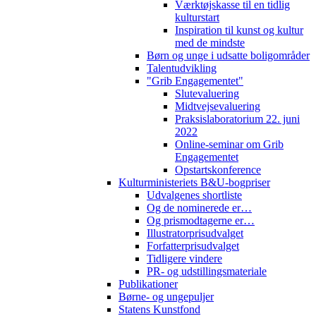
Værktøjskasse til en tidlig
kulturstart
Inspiration til kunst og kultur
med de mindste
Børn og unge i udsatte boligområder
Talentudvikling
"Grib Engagementet"
Slutevaluering
Midtvejsevaluering
Praksislaboratorium 22. juni
2022
Online-seminar om Grib
Engagementet
Opstartskonference
Kulturministeriets B&U-bogpriser
Udvalgenes shortliste
Og de nominerede er…
Og prismodtagerne er…
Illustratorprisudvalget
Forfatterprisudvalget
Tidligere vindere
PR- og udstillingsmateriale
Publikationer
Børne- og ungepuljer
Statens Kunstfond