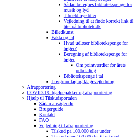
Sådan beregnes bibliotekspenge for
musik og lyd
Tilmeld nye titler
Vejledning til at finde korrekt link til
titel på bibliotek.dk
Billedkunst
Fakta og tal
Hvad udløser bibliotekspenge for
bøger?
Beregning af bibliotekspenge for
bøger
Om pointværdier for årets
udbetaling
Bibliotekspenge i tal
Lovgrundlag og klagevejledning
Afrapportering
COVID-19: hjælpepakker og afrapportering
Hjælp til Tilskudsportalen
Sådan ansøger du
Brugerguide
Kontakt
FAQ
Vejledning til afrapportering
Tilskud på 100.000 eller under
Tilskud over 100.000 kr. til og med