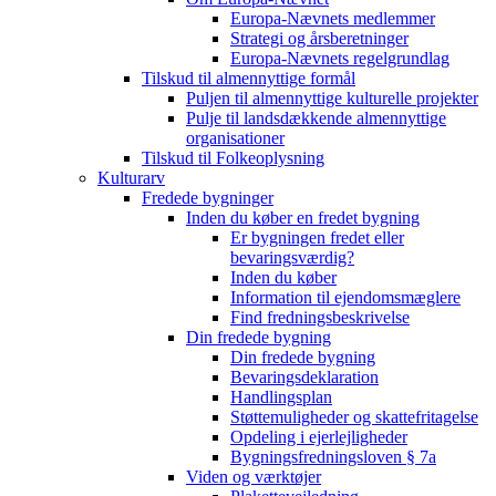
Europa-Nævnets medlemmer
Strategi og årsberetninger
Europa-Nævnets regelgrundlag
Tilskud til almennyttige formål
Puljen til almennyttige kulturelle projekter
Pulje til landsdækkende almennyttige
organisationer
Tilskud til Folkeoplysning
Kulturarv
Fredede bygninger
Inden du køber en fredet bygning
Er bygningen fredet eller
bevaringsværdig?
Inden du køber
Information til ejendomsmæglere
Find fredningsbeskrivelse
Din fredede bygning
Din fredede bygning
Bevaringsdeklaration
Handlingsplan
Støttemuligheder og skattefritagelse
Opdeling i ejerlejligheder
Bygningsfredningsloven § 7a
Viden og værktøjer