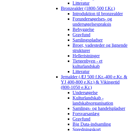
Litteratur
Bronzealder (1800-500 f.Kr.)
Introduktion til bronzealder
Forundersøgelses- og
undersøgelsespraksis
Bebyggelse
Gravfund
Samlingspladser
Broer, vadesteder og lignende
strukturer
Helleristninger
Tietgenbyen - et
kulturlandskab
Litteratur
Jernalder (ÆJ 500 f.Kr.-400 e.Kr. &
YJ 400-800 e.Kr.) & Vikingetid
(800-1050 e.Kr.)
Undersøgelse
Kulturlandskab -
landskabsorganisation
Samlings- og handelspladser
Forsvarsanlæg
Gravfund
Big Data-indsamling
Spredningskort