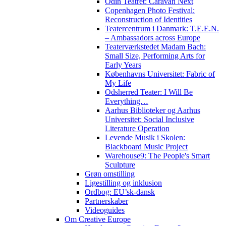
Odin Teatret: Caravan Next
Copenhagen Photo Festival:
Reconstruction of Identities
Teatercentrum i Danmark: T.E.E.N.
– Ambassadors across Europe
Teaterværkstedet Madam Bach:
Small Size, Performing Arts for
Early Years
Københavns Universitet: Fabric of
My Life
Odsherred Teater: I Will Be
Everything…
Aarhus Biblioteker og Aarhus
Universitet: Social Inclusive
Literature Operation
Levende Musik i Skolen:
Blackboard Music Project
Warehouse9: The People's Smart
Sculpture
Grøn omstilling
Ligestilling og inklusion
Ordbog: EU’sk-dansk
Partnerskaber
Videoguides
Om Creative Europe