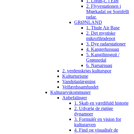
1. Loran-C i Eiði
2. Flyvestationen i
Mjørkadal og Sornfelli
radar.
GRØNLAND
1. Thule Air Base
2. Det mystiske
mikrofilmdepot
3. Dye radarstationer
4. Kangerlussuaq
5. Kangilinnguit /
Grønnedal
6. Narsarsuaq
2. verdenskrigs kulturspor
Kulturturisme
Vandplanlægning
Velfærdssamfundet
Kulturarvskommuner
Anbefalinger
1. Skab en værdifuld historie
2. Udvælg de rigtige
dynamoer
3. Formulér en vision for
kulturarven
4. Find og visualisér de