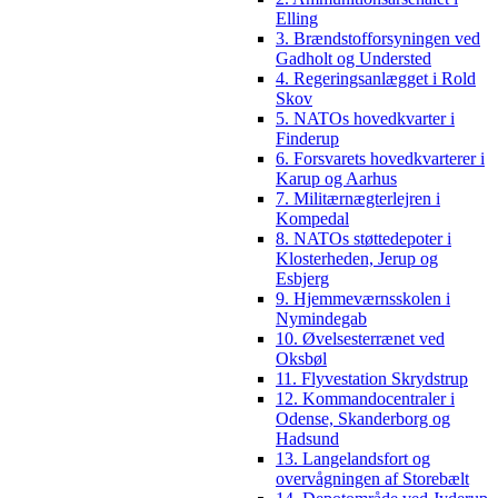
Elling
3. Brændstofforsyningen ved
Gadholt og Understed
4. Regeringsanlægget i Rold
Skov
5. NATOs hovedkvarter i
Finderup
6. Forsvarets hovedkvarterer i
Karup og Aarhus
7. Militærnægterlejren i
Kompedal
8. NATOs støttedepoter i
Klosterheden, Jerup og
Esbjerg
9. Hjemmeværnsskolen i
Nymindegab
10. Øvelsesterrænet ved
Oksbøl
11. Flyvestation Skrydstrup
12. Kommandocentraler i
Odense, Skanderborg og
Hadsund
13. Langelandsfort og
overvågningen af Storebælt