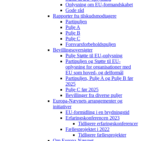
Oplysning om EU-formandskabet
Gode råd
Rapporter fra tilskudsmodtagere
Partipuljen
Pulje A
Pulje B
Pulje C
Forsvarsforbeholdspuljen
Bevillingsoversigter
Pulje Støtte til EU-oplysning
Partipuljen og Støtte til EU-
oplysning for organisationer med
EU som hoved- og delformål
Partipuljen, Pulje A og Pulje B før
2025
Pulje C før 2025
Bevillinger fra diverse puljer
Europa-Nævnets arrangementer og
initiativer
EU-formidling i en brydningstid
Erfaringskonferencen 2023
Tidligere erfaringskonferencer
Fællesprojektet i 2022
Tidligere fællesprojekter
Om Europa-Nævnet