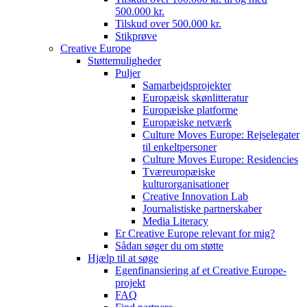
500.000 kr.
Tilskud over 500.000 kr.
Stikprøve
Creative Europe
Støttemuligheder
Puljer
Samarbejdsprojekter
Europæisk skønlitteratur
Europæiske platforme
Europæiske netværk
Culture Moves Europe: Rejselegater
til enkeltpersoner
Culture Moves Europe: Residencies
Tværeuropæiske
kulturorganisationer
Creative Innovation Lab
Journalistiske partnerskaber
Media Literacy
Er Creative Europe relevant for mig?
Sådan søger du om støtte
Hjælp til at søge
Egenfinansiering af et Creative Europe-
projekt
FAQ