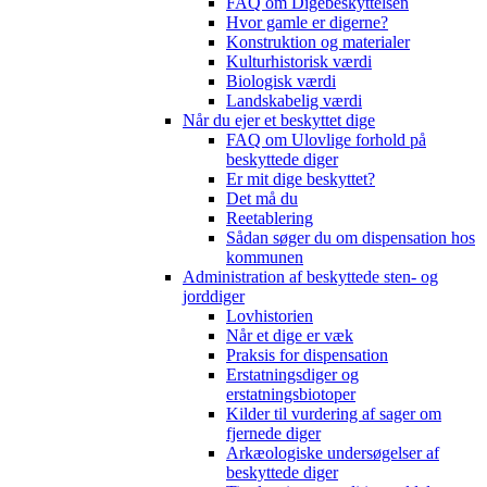
FAQ om Digebeskyttelsen
Hvor gamle er digerne?
Konstruktion og materialer
Kulturhistorisk værdi
Biologisk værdi
Landskabelig værdi
Når du ejer et beskyttet dige
FAQ om Ulovlige forhold på
beskyttede diger
Er mit dige beskyttet?
Det må du
Reetablering
Sådan søger du om dispensation hos
kommunen
Administration af beskyttede sten- og
jorddiger
Lovhistorien
Når et dige er væk
Praksis for dispensation
Erstatningsdiger og
erstatningsbiotoper
Kilder til vurdering af sager om
fjernede diger
Arkæologiske undersøgelser af
beskyttede diger