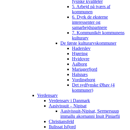
fysiske kvaliteter
5. Arbejd på tværs af
kommunen
6. Dyrk de eksterne
interessenter og
samarbejdspartnere
7. Kommunikér kommunens
kulturarv
De første kulturarvskommuner
Haderslev
Hjørring
Hvidovre
Aalborg
Mariagerfjord
Halsnæs
Vordingborg
Det sydfynske Øhav (4
kommuner)
Verdensarv
Verdensarv i Danmark
Aasivissuit – Nipisat
Aasivissuit-Nipisat, Sermersuup
immallu akornanni Inuit Piniarfii
Christiansfeld
Ilulissat Isfjord