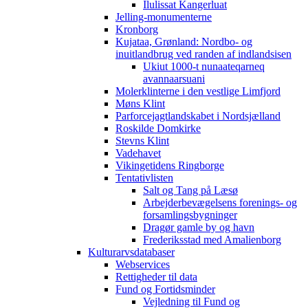
Ilulissat Kangerluat
Jelling-monumenterne
Kronborg
Kujataa, Grønland: Nordbo- og
inuitlandbrug ved randen af indlandsisen
Ukiut 1000-t nunaateqarneq
avannaarsuani
Molerklinterne i den vestlige Limfjord
Møns Klint
Parforcejagtlandskabet i Nordsjælland
Roskilde Domkirke
Stevns Klint
Vadehavet
Vikingetidens Ringborge
Tentativlisten
Salt og Tang på Læsø
Arbejderbevægelsens forenings- og
forsamlingsbygninger
Dragør gamle by og havn
Frederiksstad med Amalienborg
Kulturarvsdatabaser
Webservices
Rettigheder til data
Fund og Fortidsminder
Vejledning til Fund og