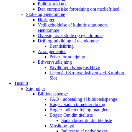
Politisk reklame
Den europæiske forordning om mediefrihed
Slotte og ejendomme
Høringer
Vedligeholdelse af kulturinstitutioners
ejendomme
Oversigt over slotte og ejendomme
Drift og udvikling af ejendomme
Brandsikring
Arrangementer
Priser for udlejning
Erhvervsudlejning
Pavilloner i Kongens Have
Lejemål i Kronværksbyen ved Kronborg
Slot
Tilskud
Søg puljer
Bibliotekspenge
FAQ - udbetaling af bibliotekspenge
Bøger: Sådan tilmelder du dig
Bøger: indberet fejl og mangler
Bøger: Om din titelliste
Sådan læser du din titelliste
Musik og lyd
Indlæsere af netlydbøger