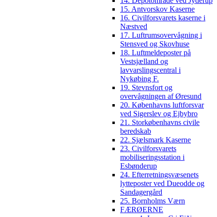
14. Depotområde ved Jyderup
15. Antvorskov Kaserne
16. Civilforsvarets kaserne i
Næstved
17. Luftrumsovervågning i
Stensved og Skovhuse
18. Luftmeldeposter på
Vestsjælland og
lavvarslingscentral i
Nykøbing F.
19. Stevnsfort og
overvågningen af Øresund
20. Københavns luftforsvar
ved Sigerslev og Ejbybro
21. Storkøbenhavns civile
beredskab
22. Sjælsmark Kaserne
23. Civilforsvarets
mobiliseringsstation i
Esbønderup
24. Efterretningsvæsenets
lytteposter ved Dueodde og
Sandagergård
25. Bornholms Værn
FÆRØERNE