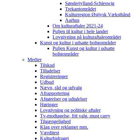
Sønderjylland-Schleswig
Trekantområdet
Kulturregion Østjysk Vækstbånd
Aarhus
Om kulturaftaler 2021-24
Puljen til kultur i hele landet
Lovgivning på kulturaftaleområdet
Kunst og kultur i udsatte boligområder
Puljen Kunst og kultur i udsatte
boligområder
Medier
Tilskud
Tilladelser
Registreringer
Udbud
Nævn, råd og udvalg
Afrapportering
Afgørelser og udtalelser
Høringer
Lovgivning og politiske aftaler
Tv-modtagelse, frit valg, must carry
Tilgængelighed
Klag over reklamer mm.
Værditest
Kulturbidraget