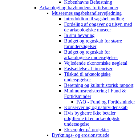
Københavns Befæstning
Arkæologi og havbundens fortidsminder
Museernes sagsbehandlervejledning
Introduktion til sagsbehandling
Fordeling af opgaver og tilsyn med
de arkæologiske museer
In situ-bevaring
Budget og regnskab for større
forundersøgelser
Budget og regnskab for
arkæologiske undersøgelser
Vejledende økonomiske nøgletal
Fastsættelse af timepriser
Tilskud til arkæologiske
undersøgelser
Beretning og kulturhistorisk rapport
Minimumsregistrering i Fund &
Fortidsminder
FAQ - Fund og Fortidsminder
Konservering og naturvidenskab
Hvis bygherre ikke betaler
udgifterne til en arkæologisk
undersøgelse
Eksempler på projekter
Dyrknings- og erosionstruede