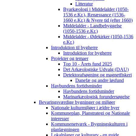
Litteratur
Byarkæologi i Middelalder (1050-
1536 e.Kr.), Renæssance (1536-
1660 e.Kr.) & Nyere tid (efter 1660)
Middelalder - Landbebyggelse
(1050-1536 e.Kr.)
Middelalder - Ødekirker (1050-1536
e.Kr.)
Introduktion til bygherre
Introduktion for bygherre
Projekter og temaer
Top 10 - Årets fund 2025
Det Arkæologiske Udvalg (DAU)
Detektorafsøgning og magnetfiskeri
Danefæ og andre løsfund
Havbundens fortidsminder
Havbundens fortidsminder
Marinarkæologisk forundersøgelse
Bevaringsværdige bygninger og miljøer
Nationale kulturmiljøer i ældre byer
Kommuneplan, Planstrategi og Nationale
interesser
Kommunenetværk - Bygningskulturen i
planlægningen
Lokalplaner og kulturarv - en guide