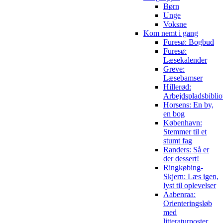
Børn
Unge
Voksne
Kom nemt i gang
Furesø: Bogbud
Furesø:
Læsekalender
Greve:
Læsebamser
Hillerød:
Arbejdspladsbiblio
Horsens: En by,
en bog
København:
Stemmer til et
stumt fag
Randers: Så er
der dessert!
Ringkøbing-
Skjern: Læs igen,
lyst til oplevelser
Aabenraa:
Orienteringsløb
med
litteraturposter