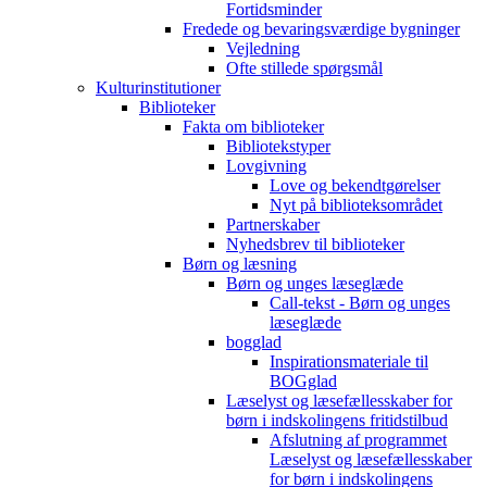
Fortidsminder
Fredede og bevaringsværdige bygninger
Vejledning
Ofte stillede spørgsmål
Kulturinstitutioner
Biblioteker
Fakta om biblioteker
Bibliotekstyper
Lovgivning
Love og bekendtgørelser
Nyt på biblioteksområdet
Partnerskaber
Nyhedsbrev til biblioteker
Børn og læsning
Børn og unges læseglæde
Call-tekst - Børn og unges
læseglæde
bogglad
Inspirationsmateriale til
BOGglad
Læselyst og læsefællesskaber for
børn i indskolingens fritidstilbud
Afslutning af programmet
Læselyst og læsefællesskaber
for børn i indskolingens