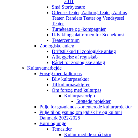
2011
Små Storbyteatre
Odense Teater, Aalborg Teater, Aarhus
Teater, Randers Teater og Vendsyssel
Teater
Turnéteatre og -kompagnier
Udviklingsplatformen for Scenekunst
Teatercentrum
Zoologiske anlæg
Driftstilskud til zoologiske anlæg
Aflæggelse af regnskab
Rådet for zoologiske anlæg
Kultursamarbejde
Forsøg med kulturpas
Bliv kulturpasaktør
Til kulturpasaktører
Om forsøg med kulturpas
Kulturpasforløb
Støttede projekter
Pulje for grønlandsk-orienterede kulturprojekter
Pulje til oplysning om jødisk liv og kultur i
Danmark 2022-2025
Børn og unge
Temasider
Kultur med de små børn