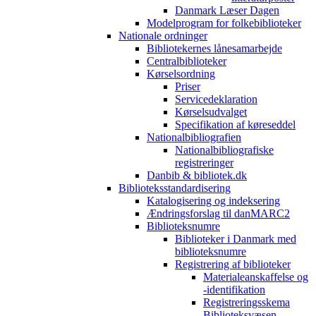
Danmark Læser Dagen
Modelprogram for folkebiblioteker
Nationale ordninger
Bibliotekernes lånesamarbejde
Centralbiblioteker
Kørselsordning
Priser
Servicedeklaration
Kørselsudvalget
Specifikation af køreseddel
Nationalbibliografien
Nationalbibliografiske
registreringer
Danbib & bibliotek.dk
Biblioteksstandardisering
Katalogisering og indeksering
Ændringsforslag til danMARC2
Biblioteksnumre
Biblioteker i Danmark med
biblioteksnumre
Registrering af biblioteker
Materialeanskaffelse og
-identifikation
Registreringsskema
Biblioteksvæsen