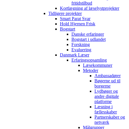
fritidstilbud
Kortlægning af læselystprojekter
Tidligere projekter
Smart Parat Svar
Hold Hjernen Frisk
Bogstart
Danske erfaringer
Bogstart i udlandet
Forskning
Evaluering
Danmark Læser
Erfaringsopsamling
Læsekommuner
Metoder
Ambassadører
Bøgerne ud til
borgerne
Lydbøger og
andre digitale
platforme
Læsning i
fællesskaber
Partnerskaber og
netværk
Målgrupper