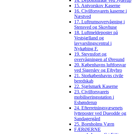
14. Depotområde ved Jyderup
15. Antvorskov Kaserne
16. Civilforsvarets kaserne i
Næstved
17. Luftrumsovervågning i
Stensved og Skovhuse
18. Luftmeldeposter på
Vestsjælland og
lavvarslingscentral i
Nykøbing F.
19. Stevnsfort og
overvågningen af Øresund
20. Københavns luftforsvar
ved Sigerslev og Ejbybro
21. Storkøbenhavns civile
beredskab
22. Sjælsmark Kaserne
23. Civilforsvarets
mobiliseringsstation i
Esbønderup
24. Efterretningsvæsenets
lytteposter ved Dueodde og
Sandagergård
25. Bornholms Værn
FÆRØERNE