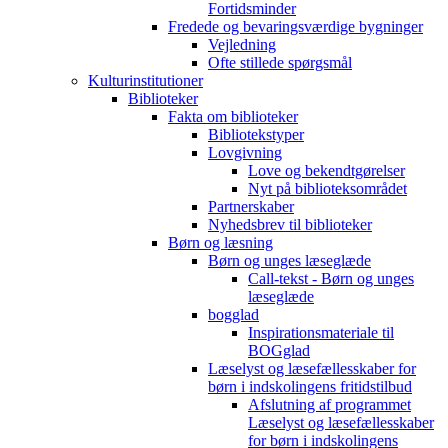
Fortidsminder
Fredede og bevaringsværdige bygninger
Vejledning
Ofte stillede spørgsmål
Kulturinstitutioner
Biblioteker
Fakta om biblioteker
Bibliotekstyper
Lovgivning
Love og bekendtgørelser
Nyt på biblioteksområdet
Partnerskaber
Nyhedsbrev til biblioteker
Børn og læsning
Børn og unges læseglæde
Call-tekst - Børn og unges
læseglæde
bogglad
Inspirationsmateriale til
BOGglad
Læselyst og læsefællesskaber for
børn i indskolingens fritidstilbud
Afslutning af programmet
Læselyst og læsefællesskaber
for børn i indskolingens