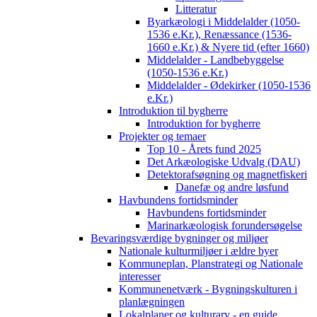
Litteratur
Byarkæologi i Middelalder (1050-
1536 e.Kr.), Renæssance (1536-
1660 e.Kr.) & Nyere tid (efter 1660)
Middelalder - Landbebyggelse
(1050-1536 e.Kr.)
Middelalder - Ødekirker (1050-1536
e.Kr.)
Introduktion til bygherre
Introduktion for bygherre
Projekter og temaer
Top 10 - Årets fund 2025
Det Arkæologiske Udvalg (DAU)
Detektorafsøgning og magnetfiskeri
Danefæ og andre løsfund
Havbundens fortidsminder
Havbundens fortidsminder
Marinarkæologisk forundersøgelse
Bevaringsværdige bygninger og miljøer
Nationale kulturmiljøer i ældre byer
Kommuneplan, Planstrategi og Nationale
interesser
Kommunenetværk - Bygningskulturen i
planlægningen
Lokalplaner og kulturarv - en guide