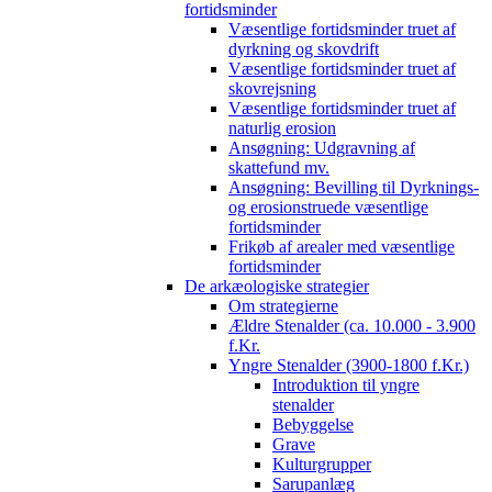
fortidsminder
Væsentlige fortidsminder truet af
dyrkning og skovdrift
Væsentlige fortidsminder truet af
skovrejsning
Væsentlige fortidsminder truet af
naturlig erosion
Ansøgning: Udgravning af
skattefund mv.
Ansøgning: Bevilling til Dyrknings-
og erosionstruede væsentlige
fortidsminder
Frikøb af arealer med væsentlige
fortidsminder
De arkæologiske strategier
Om strategierne
Ældre Stenalder (ca. 10.000 - 3.900
f.Kr.
Yngre Stenalder (3900-1800 f.Kr.)
Introduktion til yngre
stenalder
Bebyggelse
Grave
Kulturgrupper
Sarupanlæg