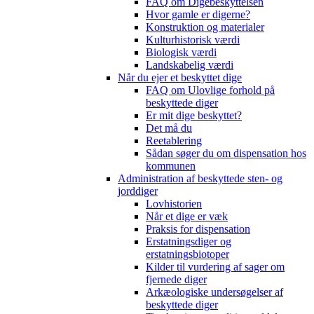
FAQ om Digebeskyttelsen
Hvor gamle er digerne?
Konstruktion og materialer
Kulturhistorisk værdi
Biologisk værdi
Landskabelig værdi
Når du ejer et beskyttet dige
FAQ om Ulovlige forhold på
beskyttede diger
Er mit dige beskyttet?
Det må du
Reetablering
Sådan søger du om dispensation hos
kommunen
Administration af beskyttede sten- og
jorddiger
Lovhistorien
Når et dige er væk
Praksis for dispensation
Erstatningsdiger og
erstatningsbiotoper
Kilder til vurdering af sager om
fjernede diger
Arkæologiske undersøgelser af
beskyttede diger