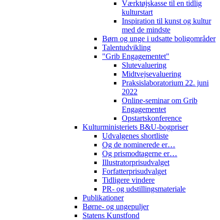
Værktøjskasse til en tidlig
kulturstart
Inspiration til kunst og kultur
med de mindste
Børn og unge i udsatte boligområder
Talentudvikling
"Grib Engagementet"
Slutevaluering
Midtvejsevaluering
Praksislaboratorium 22. juni
2022
Online-seminar om Grib
Engagementet
Opstartskonference
Kulturministeriets B&U-bogpriser
Udvalgenes shortliste
Og de nominerede er…
Og prismodtagerne er…
Illustratorprisudvalget
Forfatterprisudvalget
Tidligere vindere
PR- og udstillingsmateriale
Publikationer
Børne- og ungepuljer
Statens Kunstfond