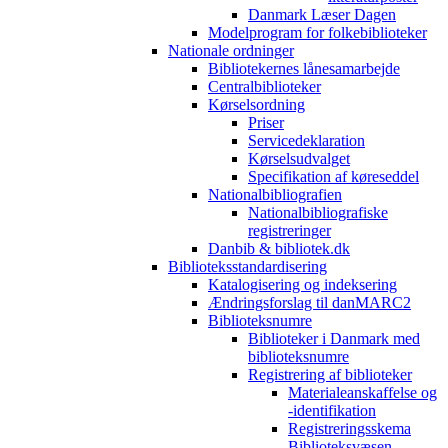
Danmark Læser Dagen
Modelprogram for folkebiblioteker
Nationale ordninger
Bibliotekernes lånesamarbejde
Centralbiblioteker
Kørselsordning
Priser
Servicedeklaration
Kørselsudvalget
Specifikation af køreseddel
Nationalbibliografien
Nationalbibliografiske
registreringer
Danbib & bibliotek.dk
Biblioteksstandardisering
Katalogisering og indeksering
Ændringsforslag til danMARC2
Biblioteksnumre
Biblioteker i Danmark med
biblioteksnumre
Registrering af biblioteker
Materialeanskaffelse og
-identifikation
Registreringsskema
Biblioteksvæsen