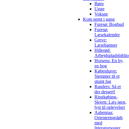
Børn
Unge
Voksne
Kom nemt i gang
Furesø: Bogbud
Furesø:
Læsekalender
Greve:
Læsebamser
Hillerød:
Arbejdspladsbiblio
Horsens: En by,
en bog
København:
Stemmer til et
stumt fag
Randers: Så er
der dessert!
Ringkøbing-
Skjern: Læs igen,
lyst til oplevelser
Aabenraa:
Orienteringsløb
med
litteraturposter