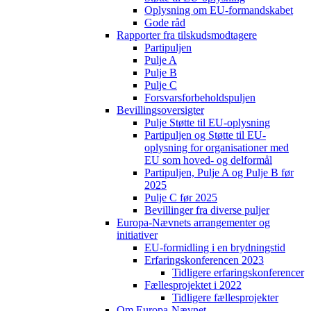
Oplysning om EU-formandskabet
Gode råd
Rapporter fra tilskudsmodtagere
Partipuljen
Pulje A
Pulje B
Pulje C
Forsvarsforbeholdspuljen
Bevillingsoversigter
Pulje Støtte til EU-oplysning
Partipuljen og Støtte til EU-
oplysning for organisationer med
EU som hoved- og delformål
Partipuljen, Pulje A og Pulje B før
2025
Pulje C før 2025
Bevillinger fra diverse puljer
Europa-Nævnets arrangementer og
initiativer
EU-formidling i en brydningstid
Erfaringskonferencen 2023
Tidligere erfaringskonferencer
Fællesprojektet i 2022
Tidligere fællesprojekter
Om Europa-Nævnet