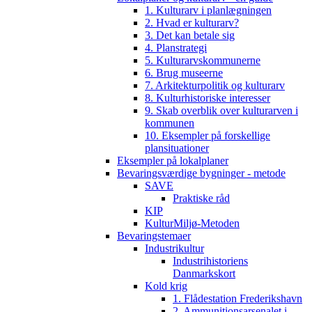
1. Kulturarv i planlægningen
2. Hvad er kulturarv?
3. Det kan betale sig
4. Planstrategi
5. Kulturarvskommunerne
6. Brug museerne
7. Arkitekturpolitik og kulturarv
8. Kulturhistoriske interesser
9. Skab overblik over kulturarven i
kommunen
10. Eksempler på forskellige
plansituationer
Eksempler på lokalplaner
Bevaringsværdige bygninger - metode
SAVE
Praktiske råd
KIP
KulturMiljø-Metoden
Bevaringstemaer
Industrikultur
Industrihistoriens
Danmarkskort
Kold krig
1. Flådestation Frederikshavn
2. Ammunitionsarsenalet i