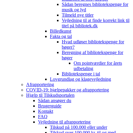
Sådan beregnes bibliotekspenge for
musik og lyd
Tilmeld nye titler
Vejledning til at finde korrekt link til
titel på bibliotek.dk
Billedkunst
Fakta og tal
Hvad udløser bibliotekspenge for
bøger?
Beregning af bibliotekspenge for
bøger
Om pointværdier for årets
udbetaling
Bibliotekspenge i tal
Lovgrundlag og klagevejledning
Afrapportering
COVID-19: hjælpepakker og afrapportering
Hjælp til Tilskudsportalen
Sådan ansøger du
Brugerguide
Kontakt
FAQ
Vejledning til afrapportering
Tilskud på 100.000 eller under
Tilskud over 100.000 kr. til og med