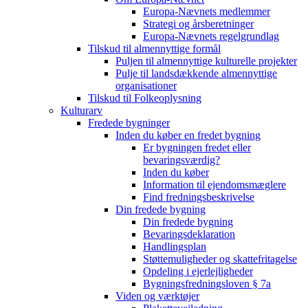
Europa-Nævnets medlemmer
Strategi og årsberetninger
Europa-Nævnets regelgrundlag
Tilskud til almennyttige formål
Puljen til almennyttige kulturelle projekter
Pulje til landsdækkende almennyttige
organisationer
Tilskud til Folkeoplysning
Kulturarv
Fredede bygninger
Inden du køber en fredet bygning
Er bygningen fredet eller
bevaringsværdig?
Inden du køber
Information til ejendomsmæglere
Find fredningsbeskrivelse
Din fredede bygning
Din fredede bygning
Bevaringsdeklaration
Handlingsplan
Støttemuligheder og skattefritagelse
Opdeling i ejerlejligheder
Bygningsfredningsloven § 7a
Viden og værktøjer