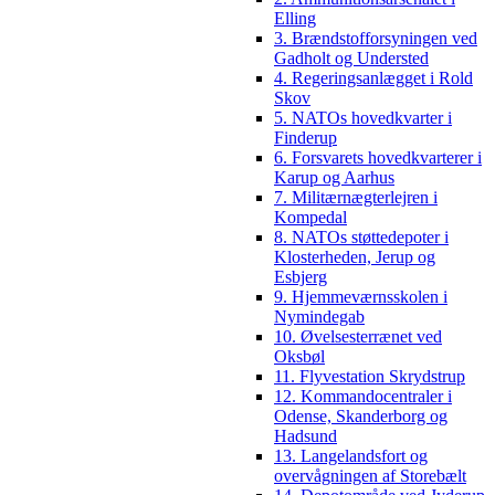
Elling
3. Brændstofforsyningen ved
Gadholt og Understed
4. Regeringsanlægget i Rold
Skov
5. NATOs hovedkvarter i
Finderup
6. Forsvarets hovedkvarterer i
Karup og Aarhus
7. Militærnægterlejren i
Kompedal
8. NATOs støttedepoter i
Klosterheden, Jerup og
Esbjerg
9. Hjemmeværnsskolen i
Nymindegab
10. Øvelsesterrænet ved
Oksbøl
11. Flyvestation Skrydstrup
12. Kommandocentraler i
Odense, Skanderborg og
Hadsund
13. Langelandsfort og
overvågningen af Storebælt