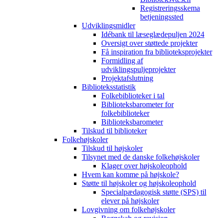
Registreringsskema
betjeningssted
Udviklingsmidler
Idébank til læseglædepuljen 2024
Oversigt over støttede projekter
Få inspiration fra biblioteksprojekter
Formidling af
udviklingspuljeprojekter
Projektafslutning
Biblioteksstatistik
Folkebiblioteker i tal
Biblioteksbarometer for
folkebiblioteker
Biblioteksbarometer
Tilskud til biblioteker
Folkehøjskoler
Tilskud til højskoler
Tilsynet med de danske folkehøjskoler
Klager over højskoleophold
Hvem kan komme på højskole?
Støtte til højskoler og højskoleophold
Specialpædagogisk støtte (SPS) til
elever på højskoler
Lovgivning om folkehøjskoler