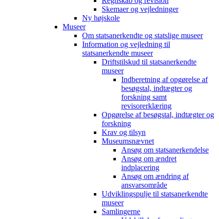
Regnskab og revision
Skemaer og vejledninger
Ny højskole
Museer
Om statsanerkendte og statslige museer
Information og vejledning til
statsanerkendte museer
Driftstilskud til statsanerkendte
museer
Indberetning af opgørelse af
besøgstal, indtægter og
forskning samt
revisorerklæring
Opgørelse af besøgstal, indtægter og
forskning
Krav og tilsyn
Museumsnævnet
Ansøg om statsanerkendelse
Ansøg om ændret
indplacering
Ansøg om ændring af
ansvarsområde
Udviklingspulje til statsanerkendte
museer
Samlingerne