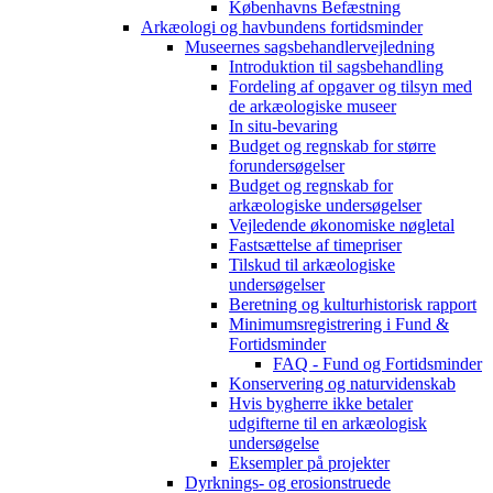
Københavns Befæstning
Arkæologi og havbundens fortidsminder
Museernes sagsbehandlervejledning
Introduktion til sagsbehandling
Fordeling af opgaver og tilsyn med
de arkæologiske museer
In situ-bevaring
Budget og regnskab for større
forundersøgelser
Budget og regnskab for
arkæologiske undersøgelser
Vejledende økonomiske nøgletal
Fastsættelse af timepriser
Tilskud til arkæologiske
undersøgelser
Beretning og kulturhistorisk rapport
Minimumsregistrering i Fund &
Fortidsminder
FAQ - Fund og Fortidsminder
Konservering og naturvidenskab
Hvis bygherre ikke betaler
udgifterne til en arkæologisk
undersøgelse
Eksempler på projekter
Dyrknings- og erosionstruede