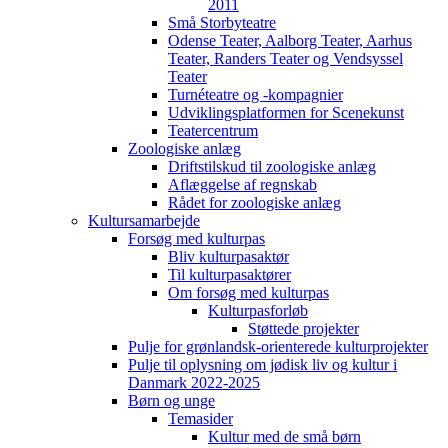
2011
Små Storbyteatre
Odense Teater, Aalborg Teater, Aarhus
Teater, Randers Teater og Vendsyssel
Teater
Turnéteatre og -kompagnier
Udviklingsplatformen for Scenekunst
Teatercentrum
Zoologiske anlæg
Driftstilskud til zoologiske anlæg
Aflæggelse af regnskab
Rådet for zoologiske anlæg
Kultursamarbejde
Forsøg med kulturpas
Bliv kulturpasaktør
Til kulturpasaktører
Om forsøg med kulturpas
Kulturpasforløb
Støttede projekter
Pulje for grønlandsk-orienterede kulturprojekter
Pulje til oplysning om jødisk liv og kultur i
Danmark 2022-2025
Børn og unge
Temasider
Kultur med de små børn