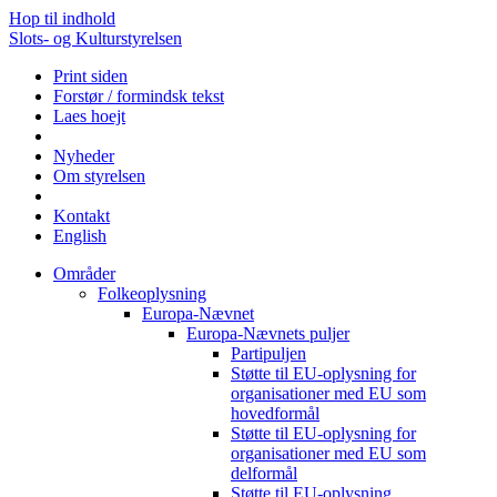
Hop til indhold
Slots- og Kulturstyrelsen
Print siden
Forstør / formindsk tekst
Laes hoejt
Nyheder
Om styrelsen
Kontakt
English
Områder
Folkeoplysning
Europa-Nævnet
Europa-Nævnets puljer
Partipuljen
Støtte til EU-oplysning for
organisationer med EU som
hovedformål
Støtte til EU-oplysning for
organisationer med EU som
delformål
Støtte til EU-oplysning