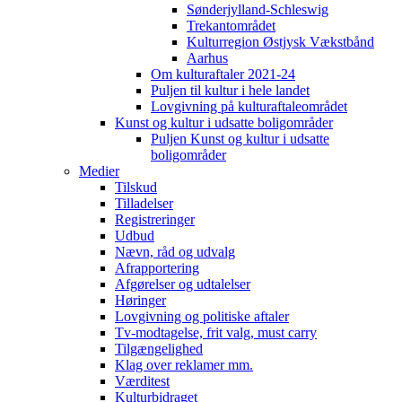
Sønderjylland-Schleswig
Trekantområdet
Kulturregion Østjysk Vækstbånd
Aarhus
Om kulturaftaler 2021-24
Puljen til kultur i hele landet
Lovgivning på kulturaftaleområdet
Kunst og kultur i udsatte boligområder
Puljen Kunst og kultur i udsatte
boligområder
Medier
Tilskud
Tilladelser
Registreringer
Udbud
Nævn, råd og udvalg
Afrapportering
Afgørelser og udtalelser
Høringer
Lovgivning og politiske aftaler
Tv-modtagelse, frit valg, must carry
Tilgængelighed
Klag over reklamer mm.
Værditest
Kulturbidraget