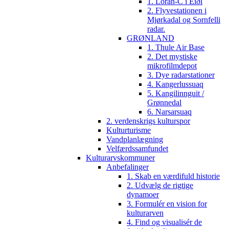
1. Loran-C i Eiði
2. Flyvestationen i
Mjørkadal og Sornfelli
radar.
GRØNLAND
1. Thule Air Base
2. Det mystiske
mikrofilmdepot
3. Dye radarstationer
4. Kangerlussuaq
5. Kangilinnguit /
Grønnedal
6. Narsarsuaq
2. verdenskrigs kulturspor
Kulturturisme
Vandplanlægning
Velfærdssamfundet
Kulturarvskommuner
Anbefalinger
1. Skab en værdifuld historie
2. Udvælg de rigtige
dynamoer
3. Formulér en vision for
kulturarven
4. Find og visualisér de