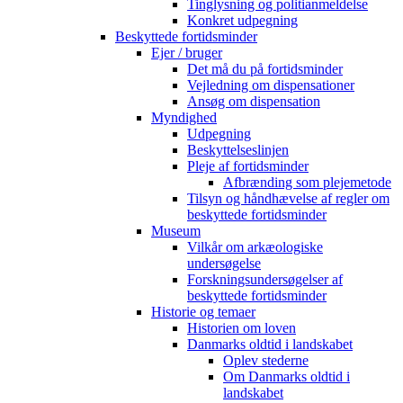
Tinglysning og politianmeldelse
Konkret udpegning
Beskyttede fortidsminder
Ejer / bruger
Det må du på fortidsminder
Vejledning om dispensationer
Ansøg om dispensation
Myndighed
Udpegning
Beskyttelseslinjen
Pleje af fortidsminder
Afbrænding som plejemetode
Tilsyn og håndhævelse af regler om
beskyttede fortidsminder
Museum
Vilkår om arkæologiske
undersøgelse
Forskningsundersøgelser af
beskyttede fortidsminder
Historie og temaer
Historien om loven
Danmarks oldtid i landskabet
Oplev stederne
Om Danmarks oldtid i
landskabet