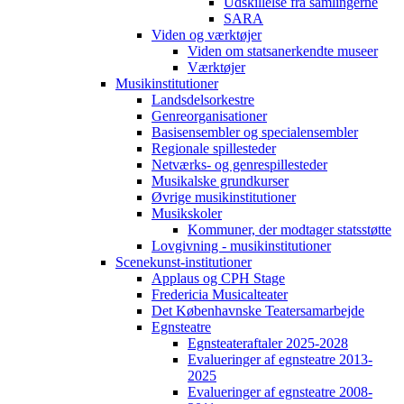
Udskillelse fra samlingerne
SARA
Viden og værktøjer
Viden om statsanerkendte museer
Værktøjer
Musikinstitutioner
Landsdelsorkestre
Genreorganisationer
Basisensembler og specialensembler
Regionale spillesteder
Netværks- og genrespillesteder
Musikalske grundkurser
Øvrige musikinstitutioner
Musikskoler
Kommuner, der modtager statsstøtte
Lovgivning - musikinstitutioner
Scenekunst-institutioner
Applaus og CPH Stage
Fredericia Musicalteater
Det Københavnske Teatersamarbejde
Egnsteatre
Egnsteateraftaler 2025-2028
Evalueringer af egnsteatre 2013-
2025
Evalueringer af egnsteatre 2008-