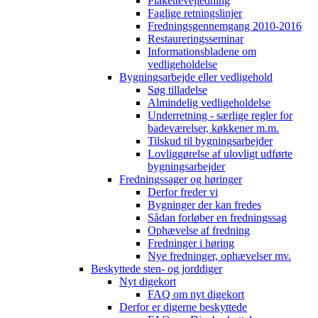
Plakettevejledning
Faglige retningslinjer
Fredningsgennemgang 2010-2016
Restaureringsseminar
Informationsbladene om
vedligeholdelse
Bygningsarbejde eller vedligehold
Søg tilladelse
Almindelig vedligeholdelse
Underretning - særlige regler for
badeværelser, køkkener m.m.
Tilskud til bygningsarbejder
Lovliggørelse af ulovligt udførte
bygningsarbejder
Fredningssager og høringer
Derfor freder vi
Bygninger der kan fredes
Sådan forløber en fredningssag
Ophævelse af fredning
Fredninger i høring
Nye fredninger, ophævelser mv.
Beskyttede sten- og jorddiger
Nyt digekort
FAQ om nyt digekort
Derfor er digerne beskyttede