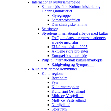
Internationalt kultursamarbejde
Samarbejdsaftale Kulturministeriet og
Udenrigsministeriet
Styregruppen
Samarbejdsaftalen
Den strategiske ramme
Statsbesøg
Styrelsens international arbejde med kultur
FAQ om danske repræsentationers
arbejde med film
EU-formandskab 2025
Aktuelle store projekter
Europæisk samarbejde
Pulje til internationalt kultursamarbejde
Rådgivning og Symposium
Kulturaftaler med kommuner
Kulturregioner
Bornholm
Fyn
Kulturmetropolen
Kulturring Østjylland
Midt- og Vestjylland
Midt- og Vestsjælland
Nordjylland
Storstrøm