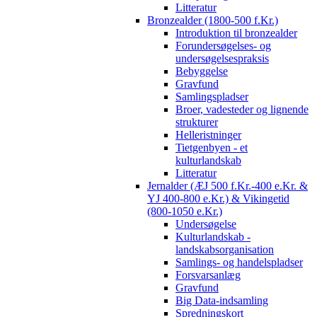
Litteratur
Bronzealder (1800-500 f.Kr.)
Introduktion til bronzealder
Forundersøgelses- og
undersøgelsespraksis
Bebyggelse
Gravfund
Samlingspladser
Broer, vadesteder og lignende
strukturer
Helleristninger
Tietgenbyen - et
kulturlandskab
Litteratur
Jernalder (ÆJ 500 f.Kr.-400 e.Kr. &
YJ 400-800 e.Kr.) & Vikingetid
(800-1050 e.Kr.)
Undersøgelse
Kulturlandskab -
landskabsorganisation
Samlings- og handelspladser
Forsvarsanlæg
Gravfund
Big Data-indsamling
Spredningskort