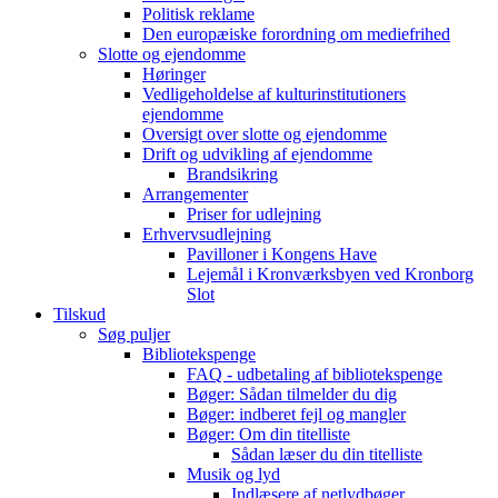
Politisk reklame
Den europæiske forordning om mediefrihed
Slotte og ejendomme
Høringer
Vedligeholdelse af kulturinstitutioners
ejendomme
Oversigt over slotte og ejendomme
Drift og udvikling af ejendomme
Brandsikring
Arrangementer
Priser for udlejning
Erhvervsudlejning
Pavilloner i Kongens Have
Lejemål i Kronværksbyen ved Kronborg
Slot
Tilskud
Søg puljer
Bibliotekspenge
FAQ - udbetaling af bibliotekspenge
Bøger: Sådan tilmelder du dig
Bøger: indberet fejl og mangler
Bøger: Om din titelliste
Sådan læser du din titelliste
Musik og lyd
Indlæsere af netlydbøger