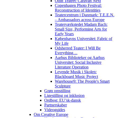
Odin Teatret: Caravan Next
Copenhagen Photo Festival:
Reconstruction of Identities
Teatercentrum i Danmark: T.E.E.N.
– Ambassadors across Europe
Teaterværkstedet Madam Bach:
Small Size, Performing Arts for
Early Years
Københavns Universitet: Fabric of
My Life
Odsherred Teater: I Will Be
Everything…
Aarhus Biblioteker og Aarhus
Universitet: Social Inclusive
Literature Operation
Levende Musik i Skolen:
Blackboard Music Project
Warehouse9: The People's Smart
Sculpture
Grøn omstilling
Ligestilling og inklusion
Ordbog: EU’sk-dansk
Partnerskaber
Videoguides
Om Creative Europe