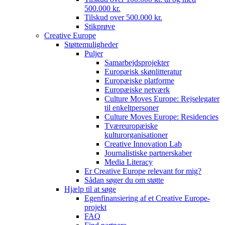
500.000 kr.
Tilskud over 500.000 kr.
Stikprøve
Creative Europe
Støttemuligheder
Puljer
Samarbejdsprojekter
Europæisk skønlitteratur
Europæiske platforme
Europæiske netværk
Culture Moves Europe: Rejselegater
til enkeltpersoner
Culture Moves Europe: Residencies
Tværeuropæiske
kulturorganisationer
Creative Innovation Lab
Journalistiske partnerskaber
Media Literacy
Er Creative Europe relevant for mig?
Sådan søger du om støtte
Hjælp til at søge
Egenfinansiering af et Creative Europe-
projekt
FAQ