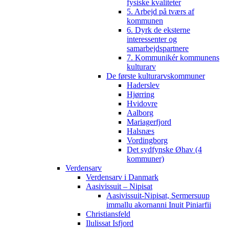
fysiske kvaliteter
5. Arbejd på tværs af
kommunen
6. Dyrk de eksterne
interessenter og
samarbejdspartnere
7. Kommunikér kommunens
kulturarv
De første kulturarvskommuner
Haderslev
Hjørring
Hvidovre
Aalborg
Mariagerfjord
Halsnæs
Vordingborg
Det sydfynske Øhav (4
kommuner)
Verdensarv
Verdensarv i Danmark
Aasivissuit – Nipisat
Aasivissuit-Nipisat, Sermersuup
immallu akornanni Inuit Piniarfii
Christiansfeld
Ilulissat Isfjord