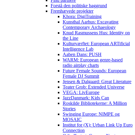
Find partnere
Forstå den politiske baggrund
Fremhævede projekter
Khora: DigiTraining
Kunsthal Aarhus: Excavating
Contemporary Archaeology
Knud Rasmussens Hus: Identity on
the Line
Kulturværftet: European ARTificial
Intelligence Lab
Aaben Dans: PUSH
WARM: European genre-based
radio airplay charts
Future Female Sounds: European
Female DJ Summit
Jensen & Dalgaard: Great Literature
Teater Grob: Extended Universe
VEGA: LivEurope
JazzDanmark: Kids Can
Roskilde Bibliotekerne: A Million
Stories
Swinging Europe: NIMPE og
MOSAIC
Institut for (X): Urban Link Up Euro
Connection