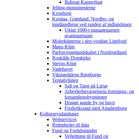
Ilulissat Kangerluat
Jelling-monumenterne
Kronborg
Kujataa, Grønland: Nordbo- og
inuitlandbrug ved randen af indlandsisen
Ukiut 1000-t nunaateqarneq
avannaarsuani
Molerklinterne i den vestlige Limfjord
Møns Klint
Parforcejagtlandskabet i Nordsjælland
Roskilde Domkirke
Stevns Klint
Vadehavet
Vikingetidens Ringborge
Tentativlisten
Salt og Tang på Læsø
Arbejderbevægelsens forenings- og
forsamlingsbygninger
Dragør gamle by og havn
Frederiksstad med Amalienborg
Kulturarvsdatabaser
Webservices
Rettigheder til data
Fund og Fortidsminder
Vejledning til Fund og