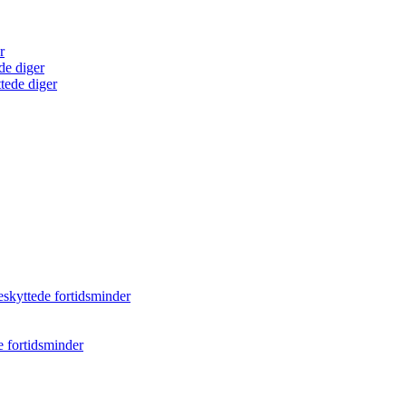
r
de diger
tede diger
eskyttede fortidsminder
e fortidsminder