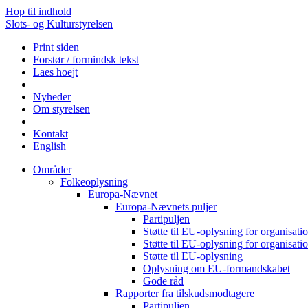
Hop til indhold
Slots- og Kulturstyrelsen
Print siden
Forstør / formindsk tekst
Laes hoejt
Nyheder
Om styrelsen
Kontakt
English
Områder
Folkeoplysning
Europa-Nævnet
Europa-Nævnets puljer
Partipuljen
Støtte til EU-oplysning for organisa
Støtte til EU-oplysning for organisa
Støtte til EU-oplysning
Oplysning om EU-formandskabet
Gode råd
Rapporter fra tilskudsmodtagere
Partipuljen