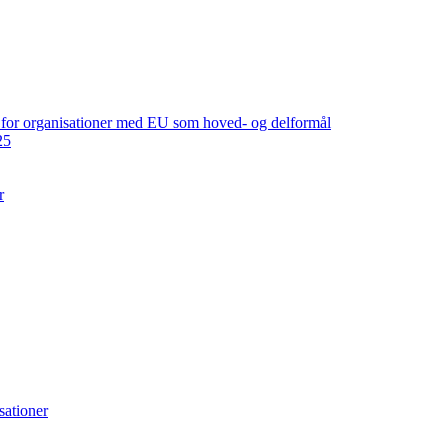
ng for organisationer med EU som hoved- og delformål
25
r
sationer