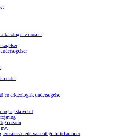
et
e arkæologiske museer
rsøgelser
 undersøgelser
r
dsminder
 til en arkæologisk undersøgelse
kning og skovdrift
vrejsning
rlig erosion
 mv.
g erosionstruede væsentlige fortidsminder