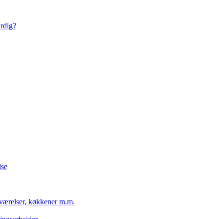
ærdig?
lse
eværelser, køkkener m.m.