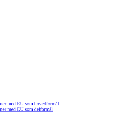
tioner med EU som hovedformål
tioner med EU som delformål