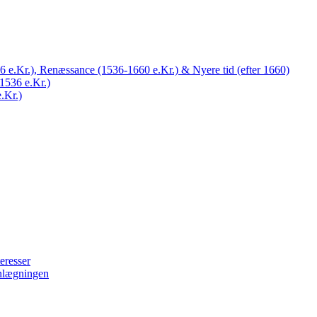
 e.Kr.), Renæssance (1536-1660 e.Kr.) & Nyere tid (efter 1660)
1536 e.Kr.)
.Kr.)
eresser
nlægningen