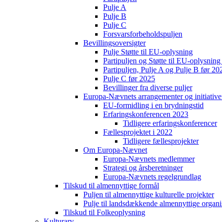
Pulje A
Pulje B
Pulje C
Forsvarsforbeholdspuljen
Bevillingsoversigter
Pulje Støtte til EU-oplysning
Partipuljen og Støtte til EU-oplysni
Partipuljen, Pulje A og Pulje B før 20
Pulje C før 2025
Bevillinger fra diverse puljer
Europa-Nævnets arrangementer og initiative
EU-formidling i en brydningstid
Erfaringskonferencen 2023
Tidligere erfaringskonferencer
Fællesprojektet i 2022
Tidligere fællesprojekter
Om Europa-Nævnet
Europa-Nævnets medlemmer
Strategi og årsberetninger
Europa-Nævnets regelgrundlag
Tilskud til almennyttige formål
Puljen til almennyttige kulturelle projekter
Pulje til landsdækkende almennyttige organi
Tilskud til Folkeoplysning
Kulturarv