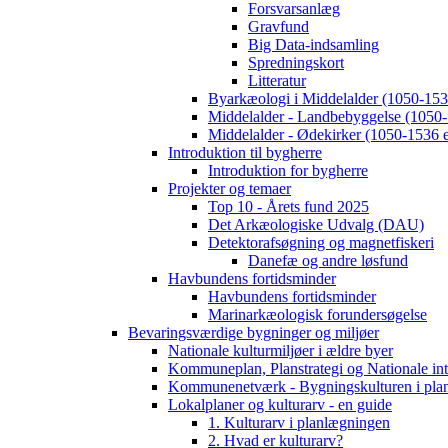
Forsvarsanlæg
Gravfund
Big Data-indsamling
Spredningskort
Litteratur
Byarkæologi i Middelalder (1050-1536
Middelalder - Landbebyggelse (1050-
Middelalder - Ødekirker (1050-1536 e
Introduktion til bygherre
Introduktion for bygherre
Projekter og temaer
Top 10 - Årets fund 2025
Det Arkæologiske Udvalg (DAU)
Detektorafsøgning og magnetfiskeri
Danefæ og andre løsfund
Havbundens fortidsminder
Havbundens fortidsminder
Marinarkæologisk forundersøgelse
Bevaringsværdige bygninger og miljøer
Nationale kulturmiljøer i ældre byer
Kommuneplan, Planstrategi og Nationale int
Kommunenetværk - Bygningskulturen i pla
Lokalplaner og kulturarv - en guide
1. Kulturarv i planlægningen
2. Hvad er kulturarv?