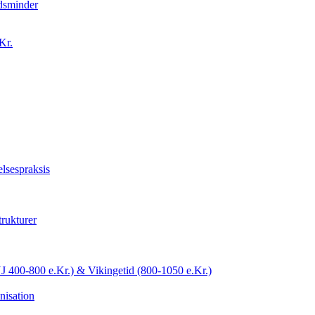
idsminder
Kr.
lsespraksis
trukturer
YJ 400-800 e.Kr.) & Vikingetid (800-1050 e.Kr.)
nisation