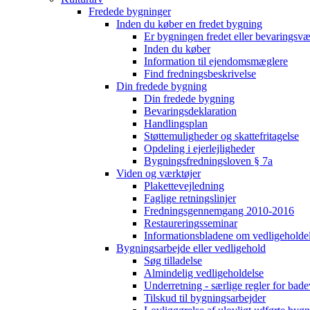
Fredede bygninger
Inden du køber en fredet bygning
Er bygningen fredet eller bevaringsv
Inden du køber
Information til ejendomsmæglere
Find fredningsbeskrivelse
Din fredede bygning
Din fredede bygning
Bevaringsdeklaration
Handlingsplan
Støttemuligheder og skattefritagelse
Opdeling i ejerlejligheder
Bygningsfredningsloven § 7a
Viden og værktøjer
Plakettevejledning
Faglige retningslinjer
Fredningsgennemgang 2010-2016
Restaureringsseminar
Informationsbladene om vedligeholde
Bygningsarbejde eller vedligehold
Søg tilladelse
Almindelig vedligeholdelse
Underretning - særlige regler for bad
Tilskud til bygningsarbejder