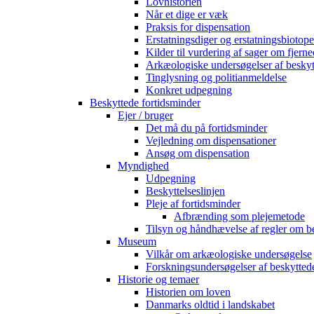
Lovhistorien
Når et dige er væk
Praksis for dispensation
Erstatningsdiger og erstatningsbiotope
Kilder til vurdering af sager om fjerne
Arkæologiske undersøgelser af beskyt
Tinglysning og politianmeldelse
Konkret udpegning
Beskyttede fortidsminder
Ejer / bruger
Det må du på fortidsminder
Vejledning om dispensationer
Ansøg om dispensation
Myndighed
Udpegning
Beskyttelseslinjen
Pleje af fortidsminder
Afbrænding som plejemetode
Tilsyn og håndhævelse af regler om b
Museum
Vilkår om arkæologiske undersøgelse
Forskningsundersøgelser af beskytted
Historie og temaer
Historien om loven
Danmarks oldtid i landskabet