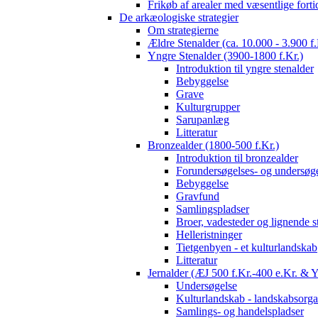
Frikøb af arealer med væsentlige fort
De arkæologiske strategier
Om strategierne
Ældre Stenalder (ca. 10.000 - 3.900 f.
Yngre Stenalder (3900-1800 f.Kr.)
Introduktion til yngre stenalder
Bebyggelse
Grave
Kulturgrupper
Sarupanlæg
Litteratur
Bronzealder (1800-500 f.Kr.)
Introduktion til bronzealder
Forundersøgelses- og undersøge
Bebyggelse
Gravfund
Samlingspladser
Broer, vadesteder og lignende s
Helleristninger
Tietgenbyen - et kulturlandskab
Litteratur
Jernalder (ÆJ 500 f.Kr.-400 e.Kr. & 
Undersøgelse
Kulturlandskab - landskabsorga
Samlings- og handelspladser