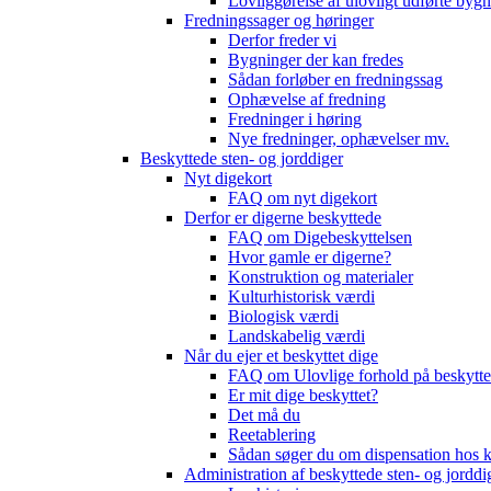
Lovliggørelse af ulovligt udførte byg
Fredningssager og høringer
Derfor freder vi
Bygninger der kan fredes
Sådan forløber en fredningssag
Ophævelse af fredning
Fredninger i høring
Nye fredninger, ophævelser mv.
Beskyttede sten- og jorddiger
Nyt digekort
FAQ om nyt digekort
Derfor er digerne beskyttede
FAQ om Digebeskyttelsen
Hvor gamle er digerne?
Konstruktion og materialer
Kulturhistorisk værdi
Biologisk værdi
Landskabelig værdi
Når du ejer et beskyttet dige
FAQ om Ulovlige forhold på beskytte
Er mit dige beskyttet?
Det må du
Reetablering
Sådan søger du om dispensation ho
Administration af beskyttede sten- og jorddi