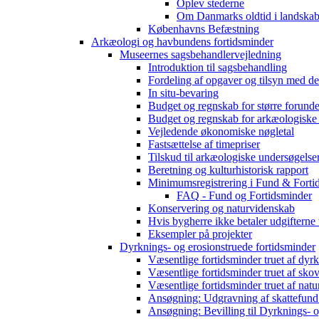
Oplev stederne
Om Danmarks oldtid i landskab
Københavns Befæstning
Arkæologi og havbundens fortidsminder
Museernes sagsbehandlervejledning
Introduktion til sagsbehandling
Fordeling af opgaver og tilsyn med d
In situ-bevaring
Budget og regnskab for større forunde
Budget og regnskab for arkæologiske
Vejledende økonomiske nøgletal
Fastsættelse af timepriser
Tilskud til arkæologiske undersøgelse
Beretning og kulturhistorisk rapport
Minimumsregistrering i Fund & Forti
FAQ - Fund og Fortidsminder
Konservering og naturvidenskab
Hvis bygherre ikke betaler udgifterne
Eksempler på projekter
Dyrknings- og erosionstruede fortidsminder
Væsentlige fortidsminder truet af dyr
Væsentlige fortidsminder truet af sko
Væsentlige fortidsminder truet af natu
Ansøgning: Udgravning af skattefund
Ansøgning: Bevilling til Dyrknings- o