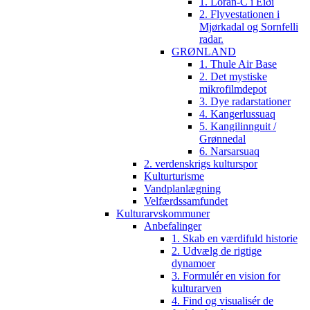
1. Loran-C i Eiði
2. Flyvestationen i
Mjørkadal og Sornfelli
radar.
GRØNLAND
1. Thule Air Base
2. Det mystiske
mikrofilmdepot
3. Dye radarstationer
4. Kangerlussuaq
5. Kangilinnguit /
Grønnedal
6. Narsarsuaq
2. verdenskrigs kulturspor
Kulturturisme
Vandplanlægning
Velfærdssamfundet
Kulturarvskommuner
Anbefalinger
1. Skab en værdifuld historie
2. Udvælg de rigtige
dynamoer
3. Formulér en vision for
kulturarven
4. Find og visualisér de