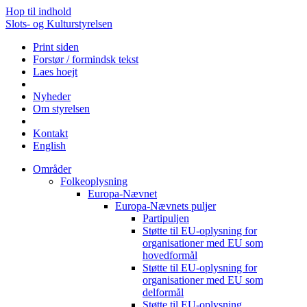
Hop til indhold
Slots- og Kulturstyrelsen
Print siden
Forstør / formindsk tekst
Laes hoejt
Nyheder
Om styrelsen
Kontakt
English
Områder
Folkeoplysning
Europa-Nævnet
Europa-Nævnets puljer
Partipuljen
Støtte til EU-oplysning for
organisationer med EU som
hovedformål
Støtte til EU-oplysning for
organisationer med EU som
delformål
Støtte til EU-oplysning