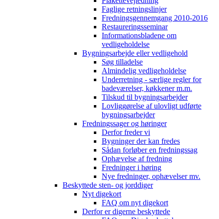
Plakettevejledning
Faglige retningslinjer
Fredningsgennemgang 2010-2016
Restaureringsseminar
Informationsbladene om
vedligeholdelse
Bygningsarbejde eller vedligehold
Søg tilladelse
Almindelig vedligeholdelse
Underretning - særlige regler for
badeværelser, køkkener m.m.
Tilskud til bygningsarbejder
Lovliggørelse af ulovligt udførte
bygningsarbejder
Fredningssager og høringer
Derfor freder vi
Bygninger der kan fredes
Sådan forløber en fredningssag
Ophævelse af fredning
Fredninger i høring
Nye fredninger, ophævelser mv.
Beskyttede sten- og jorddiger
Nyt digekort
FAQ om nyt digekort
Derfor er digerne beskyttede