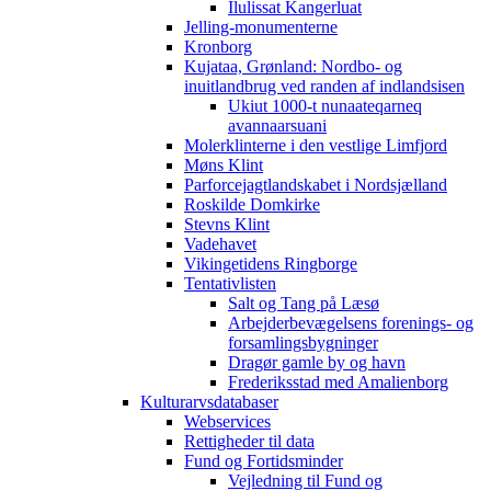
Ilulissat Kangerluat
Jelling-monumenterne
Kronborg
Kujataa, Grønland: Nordbo- og
inuitlandbrug ved randen af indlandsisen
Ukiut 1000-t nunaateqarneq
avannaarsuani
Molerklinterne i den vestlige Limfjord
Møns Klint
Parforcejagtlandskabet i Nordsjælland
Roskilde Domkirke
Stevns Klint
Vadehavet
Vikingetidens Ringborge
Tentativlisten
Salt og Tang på Læsø
Arbejderbevægelsens forenings- og
forsamlingsbygninger
Dragør gamle by og havn
Frederiksstad med Amalienborg
Kulturarvsdatabaser
Webservices
Rettigheder til data
Fund og Fortidsminder
Vejledning til Fund og