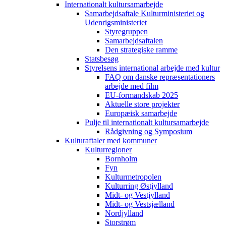
Internationalt kultursamarbejde
Samarbejdsaftale Kulturministeriet og
Udenrigsministeriet
Styregruppen
Samarbejdsaftalen
Den strategiske ramme
Statsbesøg
Styrelsens international arbejde med kultur
FAQ om danske repræsentationers
arbejde med film
EU-formandskab 2025
Aktuelle store projekter
Europæisk samarbejde
Pulje til internationalt kultursamarbejde
Rådgivning og Symposium
Kulturaftaler med kommuner
Kulturregioner
Bornholm
Fyn
Kulturmetropolen
Kulturring Østjylland
Midt- og Vestjylland
Midt- og Vestsjælland
Nordjylland
Storstrøm