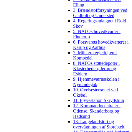
Elling
3. Brændstofforsyningen ved
Gadholt og Understed
4. Regeringsanlægget i Rold
Skov
5. NATOs hovedkvarter i
Finderup
6. Forsvarets hovedkvarterer i
Karup og Aarhus
7. Militærnægterlejren i
Kompedal
8. NATOs støttedepoter i
Klosterheden, Jerup og
Esbjerg
9. Hjemmeværnsskolen i
Nymindegab
10. Øvelsesterrænet ved
Oksbøl
11. Flyvestation Skrydstrup
12. Kommandocentraler i
Odense, Skanderborg og
Hadsund
13. Langelandsfort og
overvågningen af Storebælt