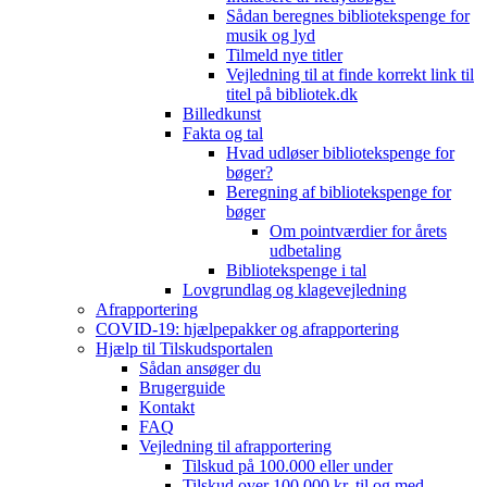
Sådan beregnes bibliotekspenge for
musik og lyd
Tilmeld nye titler
Vejledning til at finde korrekt link til
titel på bibliotek.dk
Billedkunst
Fakta og tal
Hvad udløser bibliotekspenge for
bøger?
Beregning af bibliotekspenge for
bøger
Om pointværdier for årets
udbetaling
Bibliotekspenge i tal
Lovgrundlag og klagevejledning
Afrapportering
COVID-19: hjælpepakker og afrapportering
Hjælp til Tilskudsportalen
Sådan ansøger du
Brugerguide
Kontakt
FAQ
Vejledning til afrapportering
Tilskud på 100.000 eller under
Tilskud over 100.000 kr. til og med