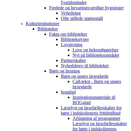
Fortidsminder
Fredede og bevaringsværdige bygninger
Vejledning
Ofte stillede spørgsmål
Kulturinstitutioner
Biblioteker
Fakta om biblioteker
Bibliotekstyper
Lovgivning
Love og bekendtgørelser
Nyt på biblioteksområdet
Partnerskaber
Nyhedsbrev til biblioteker
Børn og læsning
Børn og unges læseglæde
Call-tekst - Børn og unges
læseglæde
bogglad
Inspirationsmateriale til
BOGglad
Læselyst og læsefællesskaber for
børn i indskolingens fritidstilbud
Afslutning af programmet
Læselyst og læsefællesskaber
for børn i indskolingens