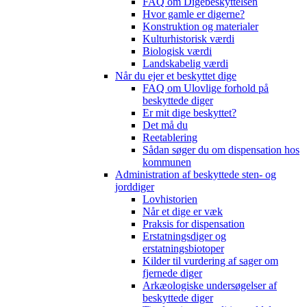
FAQ om Digebeskyttelsen
Hvor gamle er digerne?
Konstruktion og materialer
Kulturhistorisk værdi
Biologisk værdi
Landskabelig værdi
Når du ejer et beskyttet dige
FAQ om Ulovlige forhold på
beskyttede diger
Er mit dige beskyttet?
Det må du
Reetablering
Sådan søger du om dispensation hos
kommunen
Administration af beskyttede sten- og
jorddiger
Lovhistorien
Når et dige er væk
Praksis for dispensation
Erstatningsdiger og
erstatningsbiotoper
Kilder til vurdering af sager om
fjernede diger
Arkæologiske undersøgelser af
beskyttede diger