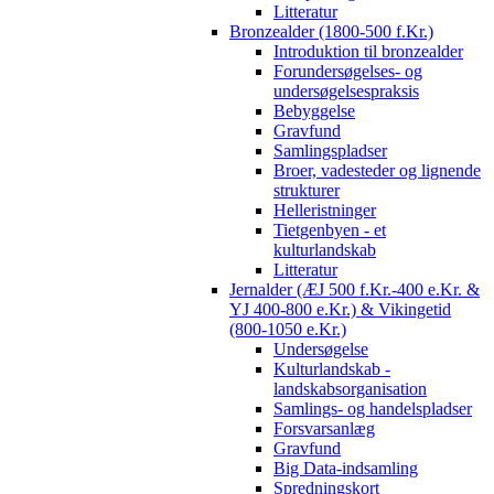
Litteratur
Bronzealder (1800-500 f.Kr.)
Introduktion til bronzealder
Forundersøgelses- og
undersøgelsespraksis
Bebyggelse
Gravfund
Samlingspladser
Broer, vadesteder og lignende
strukturer
Helleristninger
Tietgenbyen - et
kulturlandskab
Litteratur
Jernalder (ÆJ 500 f.Kr.-400 e.Kr. &
YJ 400-800 e.Kr.) & Vikingetid
(800-1050 e.Kr.)
Undersøgelse
Kulturlandskab -
landskabsorganisation
Samlings- og handelspladser
Forsvarsanlæg
Gravfund
Big Data-indsamling
Spredningskort