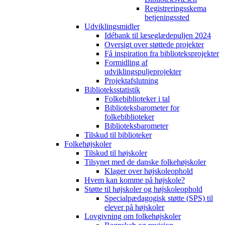
Registreringsskema
betjeningssted
Udviklingsmidler
Idébank til læseglædepuljen 2024
Oversigt over støttede projekter
Få inspiration fra biblioteksprojekter
Formidling af
udviklingspuljeprojekter
Projektafslutning
Biblioteksstatistik
Folkebiblioteker i tal
Biblioteksbarometer for
folkebiblioteker
Biblioteksbarometer
Tilskud til biblioteker
Folkehøjskoler
Tilskud til højskoler
Tilsynet med de danske folkehøjskoler
Klager over højskoleophold
Hvem kan komme på højskole?
Støtte til højskoler og højskoleophold
Specialpædagogisk støtte (SPS) til
elever på højskoler
Lovgivning om folkehøjskoler