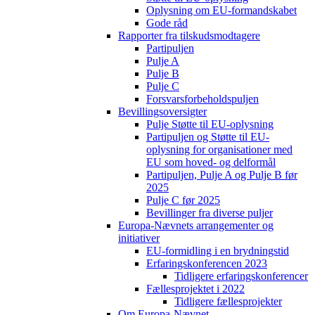
Oplysning om EU-formandskabet
Gode råd
Rapporter fra tilskudsmodtagere
Partipuljen
Pulje A
Pulje B
Pulje C
Forsvarsforbeholdspuljen
Bevillingsoversigter
Pulje Støtte til EU-oplysning
Partipuljen og Støtte til EU-
oplysning for organisationer med
EU som hoved- og delformål
Partipuljen, Pulje A og Pulje B før
2025
Pulje C før 2025
Bevillinger fra diverse puljer
Europa-Nævnets arrangementer og
initiativer
EU-formidling i en brydningstid
Erfaringskonferencen 2023
Tidligere erfaringskonferencer
Fællesprojektet i 2022
Tidligere fællesprojekter
Om Europa-Nævnet