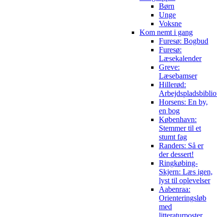
Børn
Unge
Voksne
Kom nemt i gang
Furesø: Bogbud
Furesø:
Læsekalender
Greve:
Læsebamser
Hillerød:
Arbejdspladsbiblio
Horsens: En by,
en bog
København:
Stemmer til et
stumt fag
Randers: Så er
der dessert!
Ringkøbing-
Skjern: Læs igen,
lyst til oplevelser
Aabenraa:
Orienteringsløb
med
litteraturposter