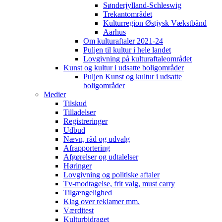
Sønderjylland-Schleswig
Trekantområdet
Kulturregion Østjysk Vækstbånd
Aarhus
Om kulturaftaler 2021-24
Puljen til kultur i hele landet
Lovgivning på kulturaftaleområdet
Kunst og kultur i udsatte boligområder
Puljen Kunst og kultur i udsatte
boligområder
Medier
Tilskud
Tilladelser
Registreringer
Udbud
Nævn, råd og udvalg
Afrapportering
Afgørelser og udtalelser
Høringer
Lovgivning og politiske aftaler
Tv-modtagelse, frit valg, must carry
Tilgængelighed
Klag over reklamer mm.
Værditest
Kulturbidraget