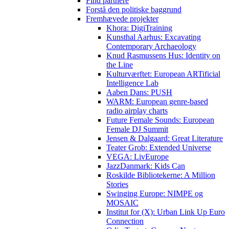
Find partnere
Forstå den politiske baggrund
Fremhævede projekter
Khora: DigiTraining
Kunsthal Aarhus: Excavating
Contemporary Archaeology
Knud Rasmussens Hus: Identity on
the Line
Kulturværftet: European ARTificial
Intelligence Lab
Aaben Dans: PUSH
WARM: European genre-based
radio airplay charts
Future Female Sounds: European
Female DJ Summit
Jensen & Dalgaard: Great Literature
Teater Grob: Extended Universe
VEGA: LivEurope
JazzDanmark: Kids Can
Roskilde Bibliotekerne: A Million
Stories
Swinging Europe: NIMPE og
MOSAIC
Institut for (X): Urban Link Up Euro
Connection