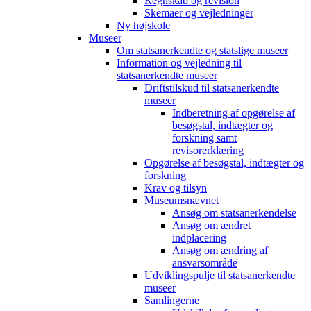
Regnskab og revision
Skemaer og vejledninger
Ny højskole
Museer
Om statsanerkendte og statslige museer
Information og vejledning til
statsanerkendte museer
Driftstilskud til statsanerkendte
museer
Indberetning af opgørelse af
besøgstal, indtægter og
forskning samt
revisorerklæring
Opgørelse af besøgstal, indtægter og
forskning
Krav og tilsyn
Museumsnævnet
Ansøg om statsanerkendelse
Ansøg om ændret
indplacering
Ansøg om ændring af
ansvarsområde
Udviklingspulje til statsanerkendte
museer
Samlingerne