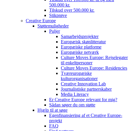
500.000 kr.
Tilskud over 500.000 kr.
Stikprøve
Creative Europe
Støttemuligheder
Puljer
Samarbejdsprojekter
Europæisk skønlitteratur
Europæiske platforme
Europæiske netværk
Culture Moves Europe: Rejselegater
til enkeltpersoner
Culture Moves Europe: Residencies
Tværeuropæiske
kulturorganisationer
Creative Innovation Lab
Journalistiske partnerskaber
Media Literacy
Er Creative Europe relevant for mig?
Sådan søger du om støtte
Hjælp til at søge
Egenfinansiering af et Creative Europe-
projekt
FAQ