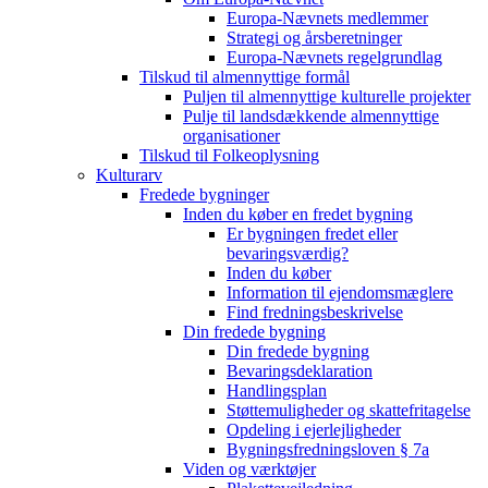
Europa-Nævnets medlemmer
Strategi og årsberetninger
Europa-Nævnets regelgrundlag
Tilskud til almennyttige formål
Puljen til almennyttige kulturelle projekter
Pulje til landsdækkende almennyttige
organisationer
Tilskud til Folkeoplysning
Kulturarv
Fredede bygninger
Inden du køber en fredet bygning
Er bygningen fredet eller
bevaringsværdig?
Inden du køber
Information til ejendomsmæglere
Find fredningsbeskrivelse
Din fredede bygning
Din fredede bygning
Bevaringsdeklaration
Handlingsplan
Støttemuligheder og skattefritagelse
Opdeling i ejerlejligheder
Bygningsfredningsloven § 7a
Viden og værktøjer