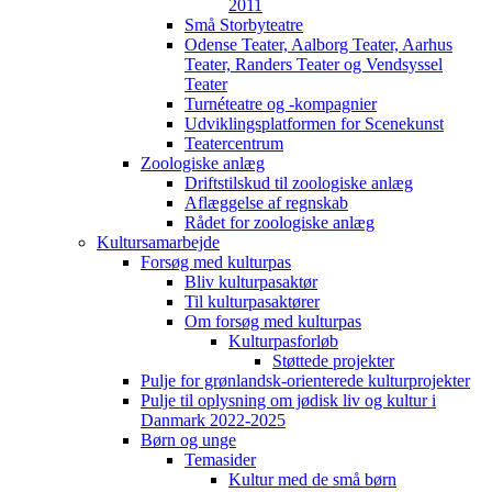
2011
Små Storbyteatre
Odense Teater, Aalborg Teater, Aarhus
Teater, Randers Teater og Vendsyssel
Teater
Turnéteatre og -kompagnier
Udviklingsplatformen for Scenekunst
Teatercentrum
Zoologiske anlæg
Driftstilskud til zoologiske anlæg
Aflæggelse af regnskab
Rådet for zoologiske anlæg
Kultursamarbejde
Forsøg med kulturpas
Bliv kulturpasaktør
Til kulturpasaktører
Om forsøg med kulturpas
Kulturpasforløb
Støttede projekter
Pulje for grønlandsk-orienterede kulturprojekter
Pulje til oplysning om jødisk liv og kultur i
Danmark 2022-2025
Børn og unge
Temasider
Kultur med de små børn