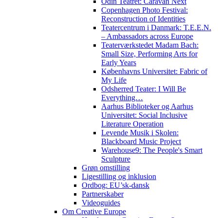
Odin Teatret: Caravan Next
Copenhagen Photo Festival:
Reconstruction of Identities
Teatercentrum i Danmark: T.E.E.N.
– Ambassadors across Europe
Teaterværkstedet Madam Bach:
Small Size, Performing Arts for
Early Years
Københavns Universitet: Fabric of
My Life
Odsherred Teater: I Will Be
Everything…
Aarhus Biblioteker og Aarhus
Universitet: Social Inclusive
Literature Operation
Levende Musik i Skolen:
Blackboard Music Project
Warehouse9: The People's Smart
Sculpture
Grøn omstilling
Ligestilling og inklusion
Ordbog: EU’sk-dansk
Partnerskaber
Videoguides
Om Creative Europe