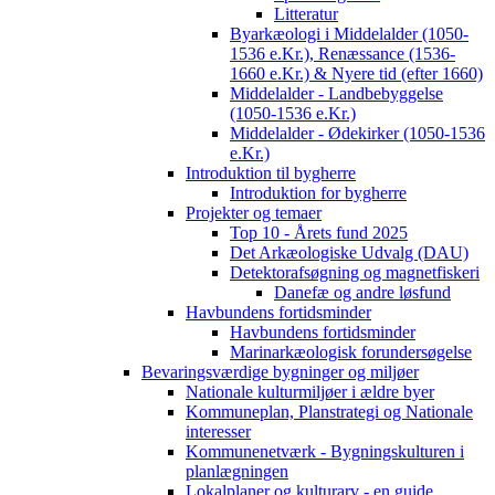
Litteratur
Byarkæologi i Middelalder (1050-
1536 e.Kr.), Renæssance (1536-
1660 e.Kr.) & Nyere tid (efter 1660)
Middelalder - Landbebyggelse
(1050-1536 e.Kr.)
Middelalder - Ødekirker (1050-1536
e.Kr.)
Introduktion til bygherre
Introduktion for bygherre
Projekter og temaer
Top 10 - Årets fund 2025
Det Arkæologiske Udvalg (DAU)
Detektorafsøgning og magnetfiskeri
Danefæ og andre løsfund
Havbundens fortidsminder
Havbundens fortidsminder
Marinarkæologisk forundersøgelse
Bevaringsværdige bygninger og miljøer
Nationale kulturmiljøer i ældre byer
Kommuneplan, Planstrategi og Nationale
interesser
Kommunenetværk - Bygningskulturen i
planlægningen
Lokalplaner og kulturarv - en guide