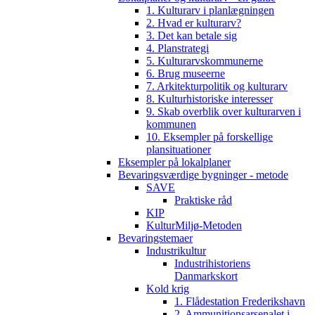
1. Kulturarv i planlægningen
2. Hvad er kulturarv?
3. Det kan betale sig
4. Planstrategi
5. Kulturarvskommunerne
6. Brug museerne
7. Arkitekturpolitik og kulturarv
8. Kulturhistoriske interesser
9. Skab overblik over kulturarven i
kommunen
10. Eksempler på forskellige
plansituationer
Eksempler på lokalplaner
Bevaringsværdige bygninger - metode
SAVE
Praktiske råd
KIP
KulturMiljø-Metoden
Bevaringstemaer
Industrikultur
Industrihistoriens
Danmarkskort
Kold krig
1. Flådestation Frederikshavn
2. Ammunitionsarsenalet i