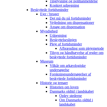
Tinglysning og politianmeldelse
Konkret udpegning
Beskyttede fortidsminder
Ejer / bruger
Det må du på fortidsminder
Vejledning om dispensationer
Ansøg om dispensation
Myndighed
Udpegning
Beskyttelseslinjen
Pleje af fortidsminder
Afbrænding som plejemetode
Tilsyn og håndhævelse af regler om
beskyttede fortidsminder
Museum
Vilkår om arkæologiske
undersøgelse
Forskningsundersøgelser af
beskyttede fortidsminder
Historie og temaer
Historien om loven
Danmarks oldtid i landskabet
Oplev stederne
Om Danmarks oldtid i
landskabet