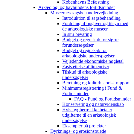
Københavns Befæstning
Arkæologi og havbundens fortidsminder
Museernes sagsbehandlervejledning
Introduktion til sagsbehandling
Fordeling af opgaver og tilsyn med
de arkæologiske museer
In situ-bevaring
Budget og regnskab for større
forundersøgelser
Budget og regnskab for
arkæologiske undersøgelser
Vejledende økonomiske nøgletal
Fastsættelse af timepriser
Tilskud til arkæologiske
undersøgelser
Beretning og kulturhistorisk rapport
Minimumsregistrering i Fund &
Fortidsminder
FAQ - Fund og Fortidsminder
Konservering og naturvidenskab
Hvis bygherre ikke betaler
udgifterne til en arkæologisk
undersøgelse
Eksempler på projekter
Dyrknings- og erosionstruede