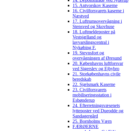
14. Depotområde ved Jyderup
15. Antvorskov Kaserne
16. Civilforsvarets kaserne i
Næstved
17. Luftrumsovervågning i
Stensved og Skovhuse
18. Luftmeldeposter på
Vestsjælland og
lavvarslingscentral i
Nykøbing F.
19. Stevnsfort og
overvågningen af Øresund
20. Københavns luftforsvar
ved Sigerslev og Ejbybro
21. Storkøbenhavns civile
beredskab
22. Sjælsmark Kaserne
23. Civilforsvarets
mobiliseringsstation i
Esbønderup
24. Efterretningsvæsenets
lytteposter ved Dueodde og
Sandagergård
25. Bornholms Værn
FÆRØERNE