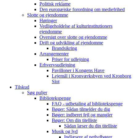
Politisk reklame
Den europæiske forordning om mediefrihed
Slotte og ejendomme
Høringer
Vedligeholdelse af kulturinstitutioners
ejendomme
Oversigt over slotte og ejendomme
Drift og udvikling af ejendomme
Brandsikring
Arrangementer
Priser for udlejning
Erhvervsudlejning
Pavilloner i Kongens Have
Lejemål i Kronværksbyen ved Kronborg
Slot
Tilskud
Søg puljer
Bibliotekspenge
FAQ - udbetaling af bibliotekspenge
Bøger: Sådan tilmelder du dig
Bøger: indberet fejl og mangler
Bøger: Om din titelliste
Sådan læser du din titelliste
Musik og lyd
Indlæsere af netlydbøger