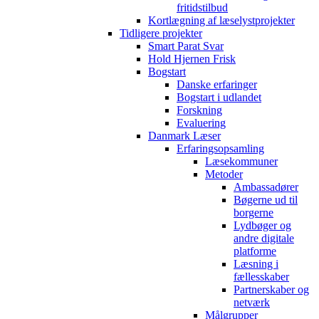
fritidstilbud
Kortlægning af læselystprojekter
Tidligere projekter
Smart Parat Svar
Hold Hjernen Frisk
Bogstart
Danske erfaringer
Bogstart i udlandet
Forskning
Evaluering
Danmark Læser
Erfaringsopsamling
Læsekommuner
Metoder
Ambassadører
Bøgerne ud til
borgerne
Lydbøger og
andre digitale
platforme
Læsning i
fællesskaber
Partnerskaber og
netværk
Målgrupper