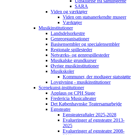
Udskillelse fra samlingerne
SARA
Viden og værktøjer
Viden om statsanerkendte museer
Værktøjer
Musikinstitutioner
Landsdelsorkestre
Genreorganisationer
Basisensembler og specialensembler
Regionale spillesteder
Netværks- og genrespillesteder
Musikalske grundkurser
Øvrige musikinstitutioner
Musikskoler
Kommuner, der modtager statsstøtte
Lovgivning - musikinstitutioner
Scenekunst-institutioner
Applaus og CPH Stage
Fredericia Musicalteater
Det Københavnske Teatersamarbejde
Egnsteatre
Egnsteateraftaler 2025-2028
Evalueringer af egnsteatre 2013-
2025
Evalueringer af egnsteatre 2008-