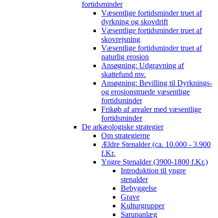
fortidsminder
Væsentlige fortidsminder truet af
dyrkning og skovdrift
Væsentlige fortidsminder truet af
skovrejsning
Væsentlige fortidsminder truet af
naturlig erosion
Ansøgning: Udgravning af
skattefund mv.
Ansøgning: Bevilling til Dyrknings-
og erosionstruede væsentlige
fortidsminder
Frikøb af arealer med væsentlige
fortidsminder
De arkæologiske strategier
Om strategierne
Ældre Stenalder (ca. 10.000 - 3.900
f.Kr.
Yngre Stenalder (3900-1800 f.Kr.)
Introduktion til yngre
stenalder
Bebyggelse
Grave
Kulturgrupper
Sarupanlæg