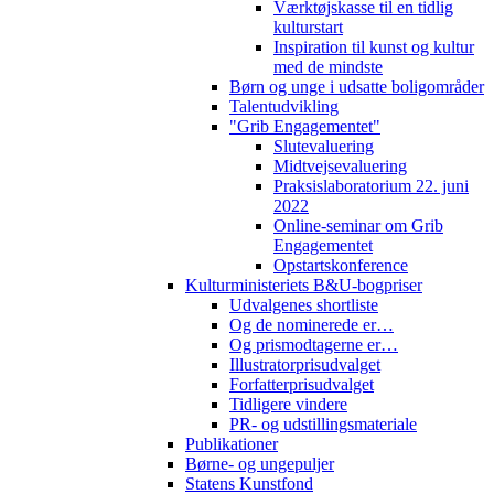
Værktøjskasse til en tidlig
kulturstart
Inspiration til kunst og kultur
med de mindste
Børn og unge i udsatte boligområder
Talentudvikling
"Grib Engagementet"
Slutevaluering
Midtvejsevaluering
Praksislaboratorium 22. juni
2022
Online-seminar om Grib
Engagementet
Opstartskonference
Kulturministeriets B&U-bogpriser
Udvalgenes shortliste
Og de nominerede er…
Og prismodtagerne er…
Illustratorprisudvalget
Forfatterprisudvalget
Tidligere vindere
PR- og udstillingsmateriale
Publikationer
Børne- og ungepuljer
Statens Kunstfond