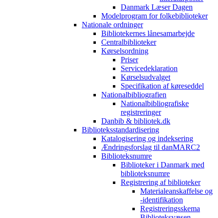
Danmark Læser Dagen
Modelprogram for folkebiblioteker
Nationale ordninger
Bibliotekernes lånesamarbejde
Centralbiblioteker
Kørselsordning
Priser
Servicedeklaration
Kørselsudvalget
Specifikation af køreseddel
Nationalbibliografien
Nationalbibliografiske
registreringer
Danbib & bibliotek.dk
Biblioteksstandardisering
Katalogisering og indeksering
Ændringsforslag til danMARC2
Biblioteksnumre
Biblioteker i Danmark med
biblioteksnumre
Registrering af biblioteker
Materialeanskaffelse og
-identifikation
Registreringsskema
Biblioteksvæsen