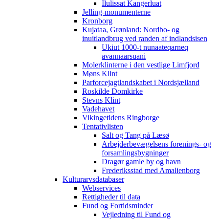
Ilulissat Kangerluat
Jelling-monumenterne
Kronborg
Kujataa, Grønland: Nordbo- og
inuitlandbrug ved randen af indlandsisen
Ukiut 1000-t nunaateqarneq
avannaarsuani
Molerklinterne i den vestlige Limfjord
Møns Klint
Parforcejagtlandskabet i Nordsjælland
Roskilde Domkirke
Stevns Klint
Vadehavet
Vikingetidens Ringborge
Tentativlisten
Salt og Tang på Læsø
Arbejderbevægelsens forenings- og
forsamlingsbygninger
Dragør gamle by og havn
Frederiksstad med Amalienborg
Kulturarvsdatabaser
Webservices
Rettigheder til data
Fund og Fortidsminder
Vejledning til Fund og