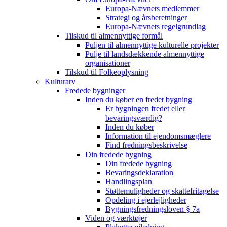
Europa-Nævnets medlemmer
Strategi og årsberetninger
Europa-Nævnets regelgrundlag
Tilskud til almennyttige formål
Puljen til almennyttige kulturelle projekter
Pulje til landsdækkende almennyttige
organisationer
Tilskud til Folkeoplysning
Kulturarv
Fredede bygninger
Inden du køber en fredet bygning
Er bygningen fredet eller
bevaringsværdig?
Inden du køber
Information til ejendomsmæglere
Find fredningsbeskrivelse
Din fredede bygning
Din fredede bygning
Bevaringsdeklaration
Handlingsplan
Støttemuligheder og skattefritagelse
Opdeling i ejerlejligheder
Bygningsfredningsloven § 7a
Viden og værktøjer