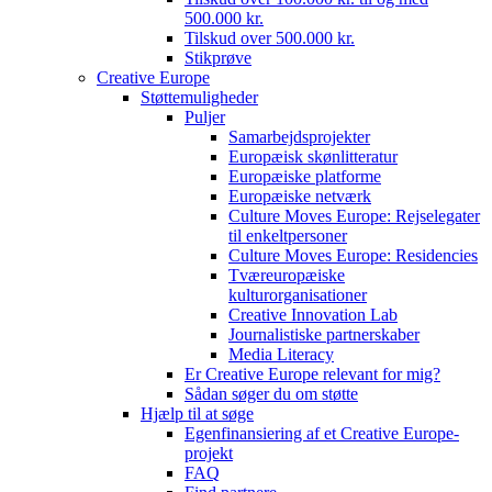
500.000 kr.
Tilskud over 500.000 kr.
Stikprøve
Creative Europe
Støttemuligheder
Puljer
Samarbejdsprojekter
Europæisk skønlitteratur
Europæiske platforme
Europæiske netværk
Culture Moves Europe: Rejselegater
til enkeltpersoner
Culture Moves Europe: Residencies
Tværeuropæiske
kulturorganisationer
Creative Innovation Lab
Journalistiske partnerskaber
Media Literacy
Er Creative Europe relevant for mig?
Sådan søger du om støtte
Hjælp til at søge
Egenfinansiering af et Creative Europe-
projekt
FAQ