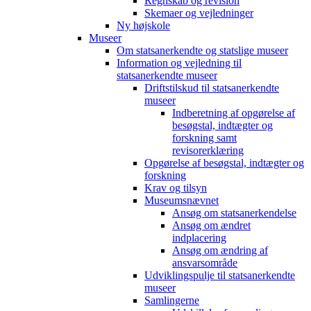
Regnskab og revision
Skemaer og vejledninger
Ny højskole
Museer
Om statsanerkendte og statslige museer
Information og vejledning til
statsanerkendte museer
Driftstilskud til statsanerkendte
museer
Indberetning af opgørelse af
besøgstal, indtægter og
forskning samt
revisorerklæring
Opgørelse af besøgstal, indtægter og
forskning
Krav og tilsyn
Museumsnævnet
Ansøg om statsanerkendelse
Ansøg om ændret
indplacering
Ansøg om ændring af
ansvarsområde
Udviklingspulje til statsanerkendte
museer
Samlingerne