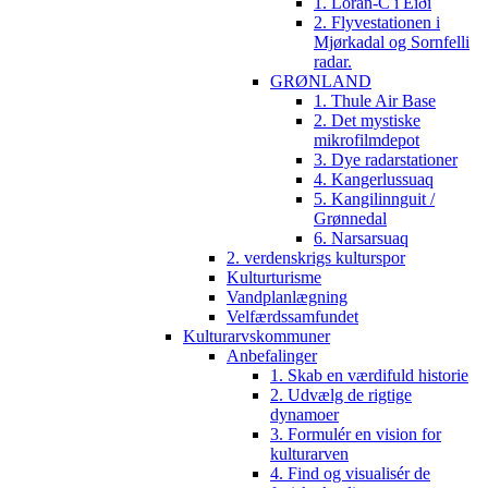
1. Loran-C i Eiði
2. Flyvestationen i
Mjørkadal og Sornfelli
radar.
GRØNLAND
1. Thule Air Base
2. Det mystiske
mikrofilmdepot
3. Dye radarstationer
4. Kangerlussuaq
5. Kangilinnguit /
Grønnedal
6. Narsarsuaq
2. verdenskrigs kulturspor
Kulturturisme
Vandplanlægning
Velfærdssamfundet
Kulturarvskommuner
Anbefalinger
1. Skab en værdifuld historie
2. Udvælg de rigtige
dynamoer
3. Formulér en vision for
kulturarven
4. Find og visualisér de