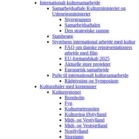
Internationalt kultursamarbejde
Samarbejdsaftale Kulturministeriet og
Udenrigsministeriet
Styregruppen
Samarbejdsaftalen
Den strategiske ramme
Statsbesøg
Styrelsens international arbejde med kultur
FAQ om danske repræsentationers
arbejde med film
EU-formandskab 2025
Aktuelle store projekter
Europæisk samarbejde
Pulje til internationalt kultursamarbejde
Rådgivning og Symposium
Kulturaftaler med kommuner
Kulturregioner
Bornholm
Fyn
Kulturmetropolen
Kulturring Østjylland
Midt- og Vestjylland
Midt- og Vestsjælland
Nordjylland
Storstrøm