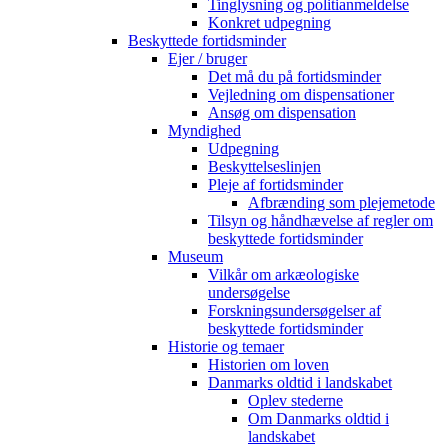
Tinglysning og politianmeldelse
Konkret udpegning
Beskyttede fortidsminder
Ejer / bruger
Det må du på fortidsminder
Vejledning om dispensationer
Ansøg om dispensation
Myndighed
Udpegning
Beskyttelseslinjen
Pleje af fortidsminder
Afbrænding som plejemetode
Tilsyn og håndhævelse af regler om
beskyttede fortidsminder
Museum
Vilkår om arkæologiske
undersøgelse
Forskningsundersøgelser af
beskyttede fortidsminder
Historie og temaer
Historien om loven
Danmarks oldtid i landskabet
Oplev stederne
Om Danmarks oldtid i
landskabet