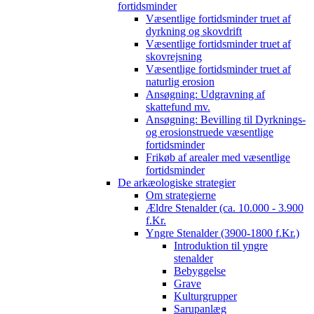
fortidsminder
Væsentlige fortidsminder truet af
dyrkning og skovdrift
Væsentlige fortidsminder truet af
skovrejsning
Væsentlige fortidsminder truet af
naturlig erosion
Ansøgning: Udgravning af
skattefund mv.
Ansøgning: Bevilling til Dyrknings-
og erosionstruede væsentlige
fortidsminder
Frikøb af arealer med væsentlige
fortidsminder
De arkæologiske strategier
Om strategierne
Ældre Stenalder (ca. 10.000 - 3.900
f.Kr.
Yngre Stenalder (3900-1800 f.Kr.)
Introduktion til yngre
stenalder
Bebyggelse
Grave
Kulturgrupper
Sarupanlæg