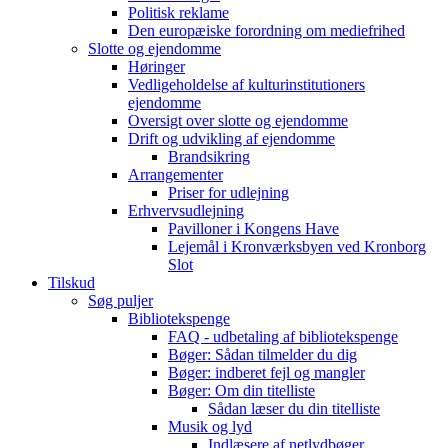
Politisk reklame
Den europæiske forordning om mediefrihed
Slotte og ejendomme
Høringer
Vedligeholdelse af kulturinstitutioners
ejendomme
Oversigt over slotte og ejendomme
Drift og udvikling af ejendomme
Brandsikring
Arrangementer
Priser for udlejning
Erhvervsudlejning
Pavilloner i Kongens Have
Lejemål i Kronværksbyen ved Kronborg
Slot
Tilskud
Søg puljer
Bibliotekspenge
FAQ - udbetaling af bibliotekspenge
Bøger: Sådan tilmelder du dig
Bøger: indberet fejl og mangler
Bøger: Om din titelliste
Sådan læser du din titelliste
Musik og lyd
Indlæsere af netlydbøger