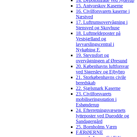
14. Depotområde ved Jyderup
15. Antvorskov Kaserne
16. Civilforsvarets kaserne i
Næstved
17. Luftrumsovervågning i
Stensved og Skovhuse
18. Luftmeldeposter på
Vestsjælland og
lavvarslingscentral i
Nykøbing F.
19. Stevnsfort og
overvågningen af Øresund
20. Københavns luftforsvar
ved Sigerslev og Ejbybro
21. Storkøbenhavns civile
beredskab
22. Sjælsmark Kaserne
23. Civilforsvarets
mobiliseringsstation i
Esbønderup
24. Efterretningsvæsenets
lytteposter ved Dueodde og
Sandagergård
25. Bornholms Værn
FÆRØERNE