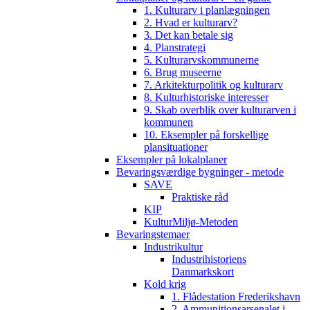
1. Kulturarv i planlægningen
2. Hvad er kulturarv?
3. Det kan betale sig
4. Planstrategi
5. Kulturarvskommunerne
6. Brug museerne
7. Arkitekturpolitik og kulturarv
8. Kulturhistoriske interesser
9. Skab overblik over kulturarven i
kommunen
10. Eksempler på forskellige
plansituationer
Eksempler på lokalplaner
Bevaringsværdige bygninger - metode
SAVE
Praktiske råd
KIP
KulturMiljø-Metoden
Bevaringstemaer
Industrikultur
Industrihistoriens
Danmarkskort
Kold krig
1. Flådestation Frederikshavn
2. Ammunitionsarsenalet i