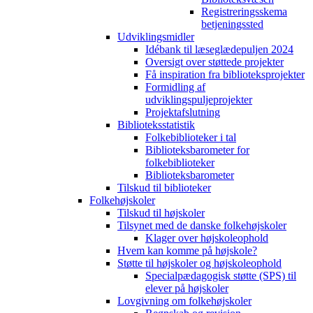
Registreringsskema
betjeningssted
Udviklingsmidler
Idébank til læseglædepuljen 2024
Oversigt over støttede projekter
Få inspiration fra biblioteksprojekter
Formidling af
udviklingspuljeprojekter
Projektafslutning
Biblioteksstatistik
Folkebiblioteker i tal
Biblioteksbarometer for
folkebiblioteker
Biblioteksbarometer
Tilskud til biblioteker
Folkehøjskoler
Tilskud til højskoler
Tilsynet med de danske folkehøjskoler
Klager over højskoleophold
Hvem kan komme på højskole?
Støtte til højskoler og højskoleophold
Specialpædagogisk støtte (SPS) til
elever på højskoler
Lovgivning om folkehøjskoler