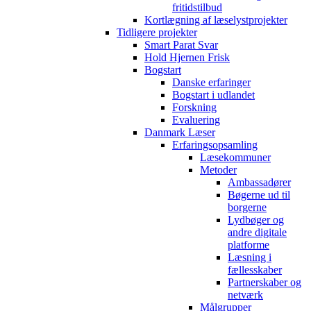
fritidstilbud
Kortlægning af læselystprojekter
Tidligere projekter
Smart Parat Svar
Hold Hjernen Frisk
Bogstart
Danske erfaringer
Bogstart i udlandet
Forskning
Evaluering
Danmark Læser
Erfaringsopsamling
Læsekommuner
Metoder
Ambassadører
Bøgerne ud til
borgerne
Lydbøger og
andre digitale
platforme
Læsning i
fællesskaber
Partnerskaber og
netværk
Målgrupper