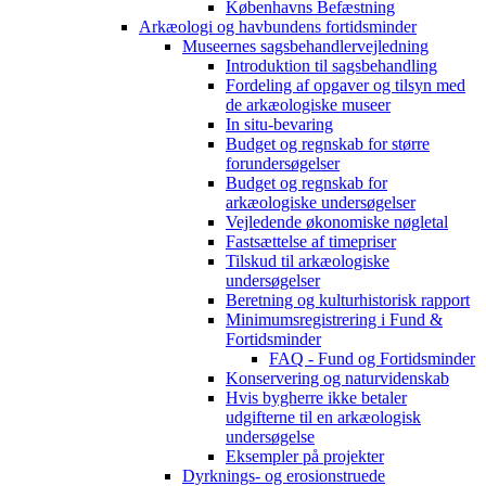
Københavns Befæstning
Arkæologi og havbundens fortidsminder
Museernes sagsbehandlervejledning
Introduktion til sagsbehandling
Fordeling af opgaver og tilsyn med
de arkæologiske museer
In situ-bevaring
Budget og regnskab for større
forundersøgelser
Budget og regnskab for
arkæologiske undersøgelser
Vejledende økonomiske nøgletal
Fastsættelse af timepriser
Tilskud til arkæologiske
undersøgelser
Beretning og kulturhistorisk rapport
Minimumsregistrering i Fund &
Fortidsminder
FAQ - Fund og Fortidsminder
Konservering og naturvidenskab
Hvis bygherre ikke betaler
udgifterne til en arkæologisk
undersøgelse
Eksempler på projekter
Dyrknings- og erosionstruede