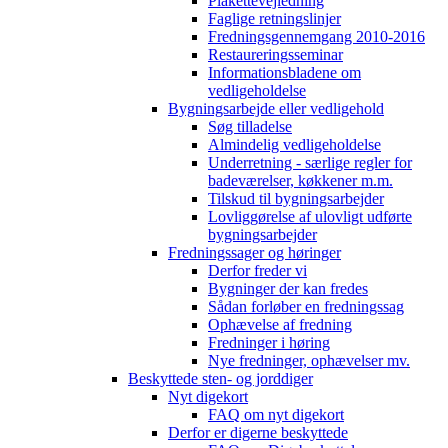
Plakettevejledning
Faglige retningslinjer
Fredningsgennemgang 2010-2016
Restaureringsseminar
Informationsbladene om
vedligeholdelse
Bygningsarbejde eller vedligehold
Søg tilladelse
Almindelig vedligeholdelse
Underretning - særlige regler for
badeværelser, køkkener m.m.
Tilskud til bygningsarbejder
Lovliggørelse af ulovligt udførte
bygningsarbejder
Fredningssager og høringer
Derfor freder vi
Bygninger der kan fredes
Sådan forløber en fredningssag
Ophævelse af fredning
Fredninger i høring
Nye fredninger, ophævelser mv.
Beskyttede sten- og jorddiger
Nyt digekort
FAQ om nyt digekort
Derfor er digerne beskyttede