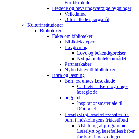
Fortidsminder
Fredede og bevaringsværdige bygninger
Vejledning
Ofte stillede spørgsmål
Kulturinstitutioner
Biblioteker
Fakta om biblioteker
Bibliotekstyper
Lovgivning
Love og bekendtgørelser
Nyt på biblioteksområdet
Partnerskaber
Nyhedsbrev til biblioteker
Børn og læsning
Børn og unges læseglæde
Call-tekst - Børn og unges
læseglæde
bogglad
Inspirationsmateriale til
BOGglad
Læselyst og læsefællesskaber for
børn i indskolingens fritidstilbud
Afslutning af programmet
Læselyst og læsefællesskaber
for børn i indskolingens