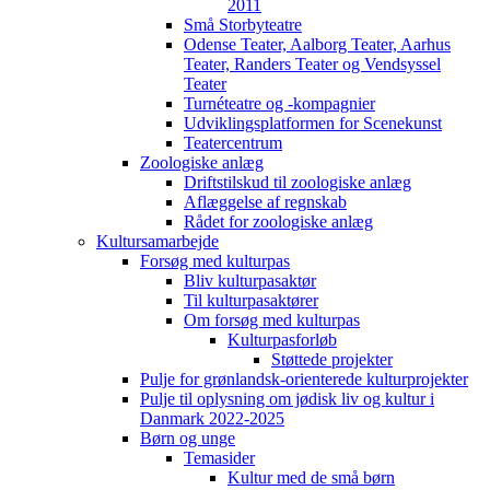
2011
Små Storbyteatre
Odense Teater, Aalborg Teater, Aarhus
Teater, Randers Teater og Vendsyssel
Teater
Turnéteatre og -kompagnier
Udviklingsplatformen for Scenekunst
Teatercentrum
Zoologiske anlæg
Driftstilskud til zoologiske anlæg
Aflæggelse af regnskab
Rådet for zoologiske anlæg
Kultursamarbejde
Forsøg med kulturpas
Bliv kulturpasaktør
Til kulturpasaktører
Om forsøg med kulturpas
Kulturpasforløb
Støttede projekter
Pulje for grønlandsk-orienterede kulturprojekter
Pulje til oplysning om jødisk liv og kultur i
Danmark 2022-2025
Børn og unge
Temasider
Kultur med de små børn