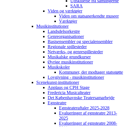
Udskillelse fra samlingerne
SARA
Viden og værktøjer
Viden om statsanerkendte museer
Værktøjer
Musikinstitutioner
Landsdelsorkestre
Genreorganisationer
Basisensembler og specialensembler
Regionale spillesteder
Netværks- og genrespillesteder
Musikalske grundkurser
Øvrige musikinstitutioner
Musikskoler
Kommuner, der modtager statsstøtte
Lovgivning - musikinstitutioner
Scenekunst-institutioner
Applaus og CPH Stage
Fredericia Musicalteater
Det Københavnske Teatersamarbejde
Egnsteatre
Egnsteateraftaler 2025-2028
Evalueringer af egnsteatre 2013-
2025
Evalueringer af egnsteatre 2008-