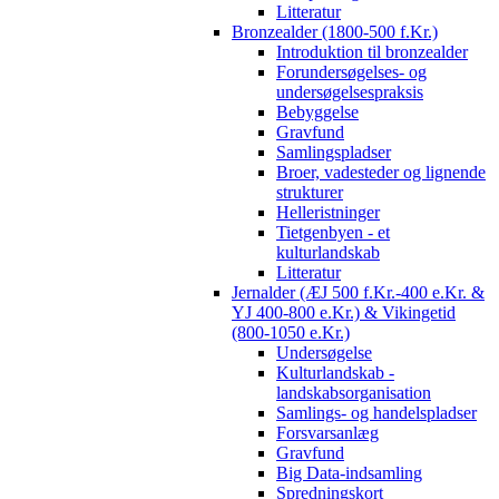
Litteratur
Bronzealder (1800-500 f.Kr.)
Introduktion til bronzealder
Forundersøgelses- og
undersøgelsespraksis
Bebyggelse
Gravfund
Samlingspladser
Broer, vadesteder og lignende
strukturer
Helleristninger
Tietgenbyen - et
kulturlandskab
Litteratur
Jernalder (ÆJ 500 f.Kr.-400 e.Kr. &
YJ 400-800 e.Kr.) & Vikingetid
(800-1050 e.Kr.)
Undersøgelse
Kulturlandskab -
landskabsorganisation
Samlings- og handelspladser
Forsvarsanlæg
Gravfund
Big Data-indsamling
Spredningskort