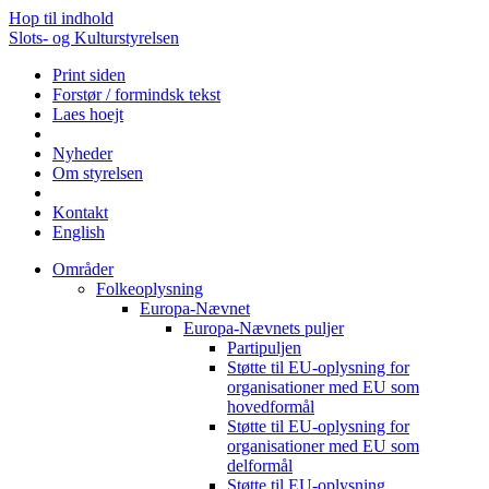
Hop til indhold
Slots- og Kulturstyrelsen
Print siden
Forstør / formindsk tekst
Laes hoejt
Nyheder
Om styrelsen
Kontakt
English
Områder
Folkeoplysning
Europa-Nævnet
Europa-Nævnets puljer
Partipuljen
Støtte til EU-oplysning for
organisationer med EU som
hovedformål
Støtte til EU-oplysning for
organisationer med EU som
delformål
Støtte til EU-oplysning