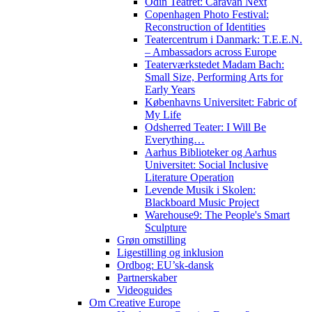
Odin Teatret: Caravan Next
Copenhagen Photo Festival:
Reconstruction of Identities
Teatercentrum i Danmark: T.E.E.N.
– Ambassadors across Europe
Teaterværkstedet Madam Bach:
Small Size, Performing Arts for
Early Years
Københavns Universitet: Fabric of
My Life
Odsherred Teater: I Will Be
Everything…
Aarhus Biblioteker og Aarhus
Universitet: Social Inclusive
Literature Operation
Levende Musik i Skolen:
Blackboard Music Project
Warehouse9: The People's Smart
Sculpture
Grøn omstilling
Ligestilling og inklusion
Ordbog: EU’sk-dansk
Partnerskaber
Videoguides
Om Creative Europe