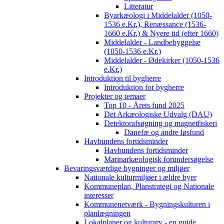
Litteratur
Byarkæologi i Middelalder (1050-
1536 e.Kr.), Renæssance (1536-
1660 e.Kr.) & Nyere tid (efter 1660)
Middelalder - Landbebyggelse
(1050-1536 e.Kr.)
Middelalder - Ødekirker (1050-1536
e.Kr.)
Introduktion til bygherre
Introduktion for bygherre
Projekter og temaer
Top 10 - Årets fund 2025
Det Arkæologiske Udvalg (DAU)
Detektorafsøgning og magnetfiskeri
Danefæ og andre løsfund
Havbundens fortidsminder
Havbundens fortidsminder
Marinarkæologisk forundersøgelse
Bevaringsværdige bygninger og miljøer
Nationale kulturmiljøer i ældre byer
Kommuneplan, Planstrategi og Nationale
interesser
Kommunenetværk - Bygningskulturen i
planlægningen
Lokalplaner og kulturarv - en guide