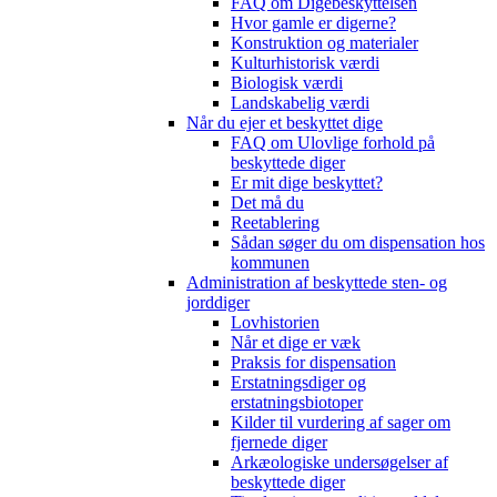
FAQ om Digebeskyttelsen
Hvor gamle er digerne?
Konstruktion og materialer
Kulturhistorisk værdi
Biologisk værdi
Landskabelig værdi
Når du ejer et beskyttet dige
FAQ om Ulovlige forhold på
beskyttede diger
Er mit dige beskyttet?
Det må du
Reetablering
Sådan søger du om dispensation hos
kommunen
Administration af beskyttede sten- og
jorddiger
Lovhistorien
Når et dige er væk
Praksis for dispensation
Erstatningsdiger og
erstatningsbiotoper
Kilder til vurdering af sager om
fjernede diger
Arkæologiske undersøgelser af
beskyttede diger