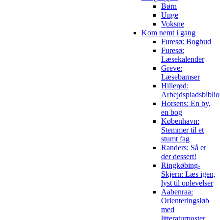
Børn
Unge
Voksne
Kom nemt i gang
Furesø: Bogbud
Furesø:
Læsekalender
Greve:
Læsebamser
Hillerød:
Arbejdspladsbiblio
Horsens: En by,
en bog
København:
Stemmer til et
stumt fag
Randers: Så er
der dessert!
Ringkøbing-
Skjern: Læs igen,
lyst til oplevelser
Aabenraa:
Orienteringsløb
med
litteraturposter