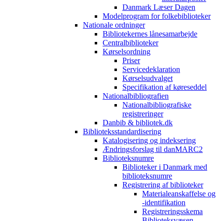
Danmark Læser Dagen
Modelprogram for folkebiblioteker
Nationale ordninger
Bibliotekernes lånesamarbejde
Centralbiblioteker
Kørselsordning
Priser
Servicedeklaration
Kørselsudvalget
Specifikation af køreseddel
Nationalbibliografien
Nationalbibliografiske
registreringer
Danbib & bibliotek.dk
Biblioteksstandardisering
Katalogisering og indeksering
Ændringsforslag til danMARC2
Biblioteksnumre
Biblioteker i Danmark med
biblioteksnumre
Registrering af biblioteker
Materialeanskaffelse og
-identifikation
Registreringsskema
Biblioteksvæsen