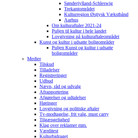
Sønderjylland-Schleswig
Trekantområdet
Kulturregion Østjysk Vækstbånd
Aarhus
Om kulturaftaler 2021-24
Puljen til kultur i hele landet
Lovgivning på kulturaftaleområdet
Kunst og kultur i udsatte boligområder
Puljen Kunst og kultur i udsatte
boligområder
Medier
Tilskud
Tilladelser
Registreringer
Udbud
Nævn, råd og udvalg
Afrapportering
Afgørelser og udtalelser
Høringer
Lovgivning og politiske aftaler
Tv-modtagelse, frit valg, must carry
Tilgængelighed
Klag over reklamer mm.
Værditest
Kulturbidraget