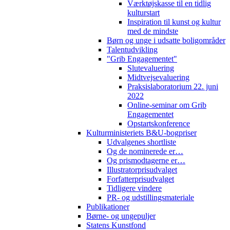
Værktøjskasse til en tidlig
kulturstart
Inspiration til kunst og kultur
med de mindste
Børn og unge i udsatte boligområder
Talentudvikling
"Grib Engagementet"
Slutevaluering
Midtvejsevaluering
Praksislaboratorium 22. juni
2022
Online-seminar om Grib
Engagementet
Opstartskonference
Kulturministeriets B&U-bogpriser
Udvalgenes shortliste
Og de nominerede er…
Og prismodtagerne er…
Illustratorprisudvalget
Forfatterprisudvalget
Tidligere vindere
PR- og udstillingsmateriale
Publikationer
Børne- og ungepuljer
Statens Kunstfond