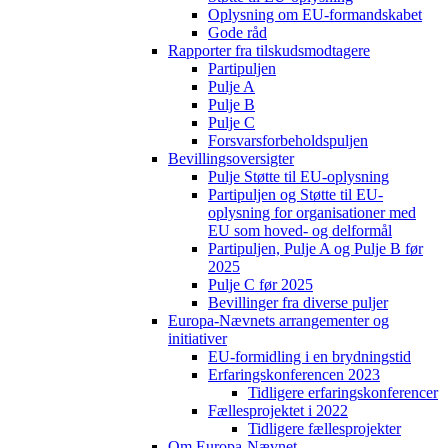
Oplysning om EU-formandskabet
Gode råd
Rapporter fra tilskudsmodtagere
Partipuljen
Pulje A
Pulje B
Pulje C
Forsvarsforbeholdspuljen
Bevillingsoversigter
Pulje Støtte til EU-oplysning
Partipuljen og Støtte til EU-
oplysning for organisationer med
EU som hoved- og delformål
Partipuljen, Pulje A og Pulje B før
2025
Pulje C før 2025
Bevillinger fra diverse puljer
Europa-Nævnets arrangementer og
initiativer
EU-formidling i en brydningstid
Erfaringskonferencen 2023
Tidligere erfaringskonferencer
Fællesprojektet i 2022
Tidligere fællesprojekter
Om Europa-Nævnet