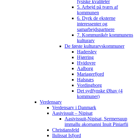
fysiske kvaliteter
5. Arbejd på tværs af
kommunen
6. Dyrk de eksterne
interessenter og
samarbejdspartnere
7. Kommunikér kommunens
kulturarv
De første kulturarvskommuner
Haderslev
Hjørring
Hvidovre
Aalborg
Mariagerfjord
Halsnæs
Vordingborg
Det sydfynske Øhav (4
kommuner)
Verdensarv
Verdensarv i Danmark
Aasivissuit – Nipisat
Aasivissuit-Nipisat, Sermersuup
immallu akornanni Inuit Piniarfii
Christiansfeld
Ilulissat Isfjord