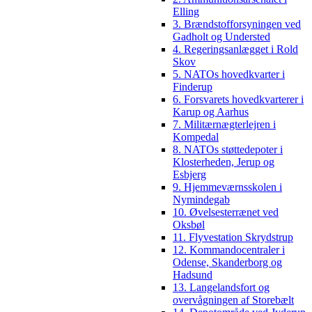
Elling
3. Brændstofforsyningen ved
Gadholt og Understed
4. Regeringsanlægget i Rold
Skov
5. NATOs hovedkvarter i
Finderup
6. Forsvarets hovedkvarterer i
Karup og Aarhus
7. Militærnægterlejren i
Kompedal
8. NATOs støttedepoter i
Klosterheden, Jerup og
Esbjerg
9. Hjemmeværnsskolen i
Nymindegab
10. Øvelsesterrænet ved
Oksbøl
11. Flyvestation Skrydstrup
12. Kommandocentraler i
Odense, Skanderborg og
Hadsund
13. Langelandsfort og
overvågningen af Storebælt