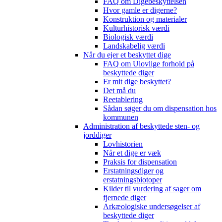
FAQ om Digebeskyttelsen
Hvor gamle er digerne?
Konstruktion og materialer
Kulturhistorisk værdi
Biologisk værdi
Landskabelig værdi
Når du ejer et beskyttet dige
FAQ om Ulovlige forhold på
beskyttede diger
Er mit dige beskyttet?
Det må du
Reetablering
Sådan søger du om dispensation hos
kommunen
Administration af beskyttede sten- og
jorddiger
Lovhistorien
Når et dige er væk
Praksis for dispensation
Erstatningsdiger og
erstatningsbiotoper
Kilder til vurdering af sager om
fjernede diger
Arkæologiske undersøgelser af
beskyttede diger