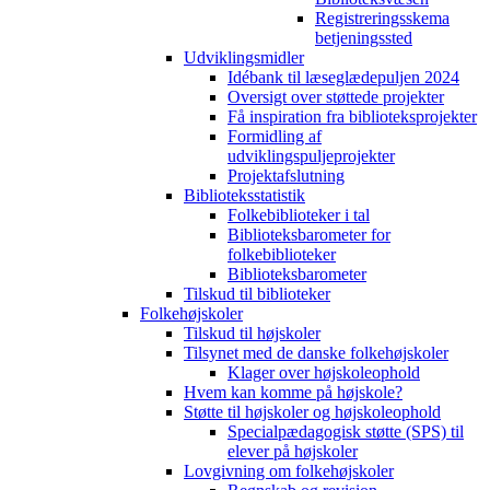
Registreringsskema
betjeningssted
Udviklingsmidler
Idébank til læseglædepuljen 2024
Oversigt over støttede projekter
Få inspiration fra biblioteksprojekter
Formidling af
udviklingspuljeprojekter
Projektafslutning
Biblioteksstatistik
Folkebiblioteker i tal
Biblioteksbarometer for
folkebiblioteker
Biblioteksbarometer
Tilskud til biblioteker
Folkehøjskoler
Tilskud til højskoler
Tilsynet med de danske folkehøjskoler
Klager over højskoleophold
Hvem kan komme på højskole?
Støtte til højskoler og højskoleophold
Specialpædagogisk støtte (SPS) til
elever på højskoler
Lovgivning om folkehøjskoler