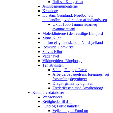
Ilulissat Kangerluat
Jelling-monumenterne
Kronborg
Kujataa, Grønland: Nordbo- og
inuitlandbrug ved randen af indlandsisen
Ukiut 1000-t nunaateqarneq
avannaarsuani
Molerklinterne i den vestlige Limfjord
Møns Klint
Parforcejagtlandskabet i Nordsjælland
Roskilde Domkirke
Stevns Klint
Vadehavet
Vikingetidens Ringborge
Tentativlisten
Salt og Tang på Læsø
Arbejderbevægelsens forenings- og
forsamlingsbygninger
Dragør gamle by og havn
Frederiksstad med Amalienborg
Kulturarvsdatabaser
Webservices
Rettigheder til data
Fund og Fortidsminder
Vejledning til Fund og