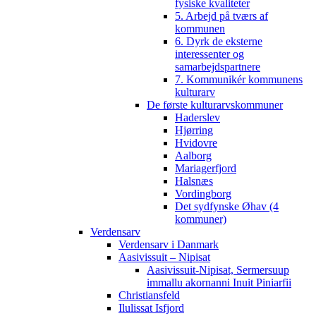
fysiske kvaliteter
5. Arbejd på tværs af
kommunen
6. Dyrk de eksterne
interessenter og
samarbejdspartnere
7. Kommunikér kommunens
kulturarv
De første kulturarvskommuner
Haderslev
Hjørring
Hvidovre
Aalborg
Mariagerfjord
Halsnæs
Vordingborg
Det sydfynske Øhav (4
kommuner)
Verdensarv
Verdensarv i Danmark
Aasivissuit – Nipisat
Aasivissuit-Nipisat, Sermersuup
immallu akornanni Inuit Piniarfii
Christiansfeld
Ilulissat Isfjord