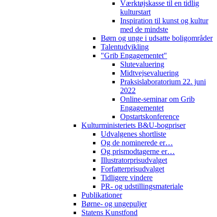
Værktøjskasse til en tidlig
kulturstart
Inspiration til kunst og kultur
med de mindste
Børn og unge i udsatte boligområder
Talentudvikling
"Grib Engagementet"
Slutevaluering
Midtvejsevaluering
Praksislaboratorium 22. juni
2022
Online-seminar om Grib
Engagementet
Opstartskonference
Kulturministeriets B&U-bogpriser
Udvalgenes shortliste
Og de nominerede er…
Og prismodtagerne er…
Illustratorprisudvalget
Forfatterprisudvalget
Tidligere vindere
PR- og udstillingsmateriale
Publikationer
Børne- og ungepuljer
Statens Kunstfond