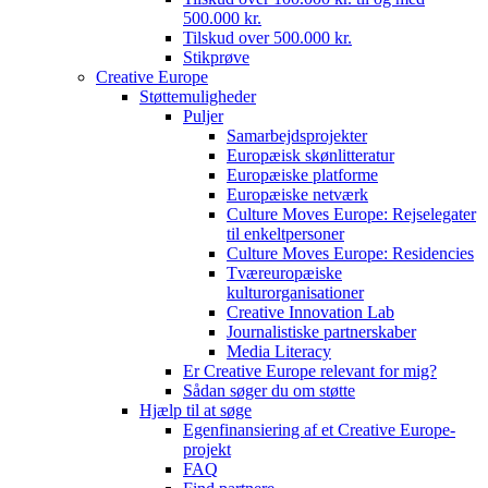
500.000 kr.
Tilskud over 500.000 kr.
Stikprøve
Creative Europe
Støttemuligheder
Puljer
Samarbejdsprojekter
Europæisk skønlitteratur
Europæiske platforme
Europæiske netværk
Culture Moves Europe: Rejselegater
til enkeltpersoner
Culture Moves Europe: Residencies
Tværeuropæiske
kulturorganisationer
Creative Innovation Lab
Journalistiske partnerskaber
Media Literacy
Er Creative Europe relevant for mig?
Sådan søger du om støtte
Hjælp til at søge
Egenfinansiering af et Creative Europe-
projekt
FAQ