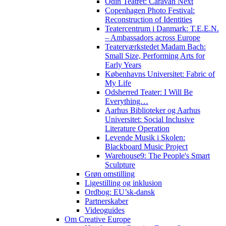
Odin Teatret: Caravan Next
Copenhagen Photo Festival:
Reconstruction of Identities
Teatercentrum i Danmark: T.E.E.N.
– Ambassadors across Europe
Teaterværkstedet Madam Bach:
Small Size, Performing Arts for
Early Years
Københavns Universitet: Fabric of
My Life
Odsherred Teater: I Will Be
Everything…
Aarhus Biblioteker og Aarhus
Universitet: Social Inclusive
Literature Operation
Levende Musik i Skolen:
Blackboard Music Project
Warehouse9: The People's Smart
Sculpture
Grøn omstilling
Ligestilling og inklusion
Ordbog: EU’sk-dansk
Partnerskaber
Videoguides
Om Creative Europe