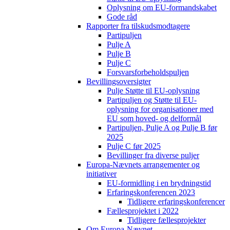
Oplysning om EU-formandskabet
Gode råd
Rapporter fra tilskudsmodtagere
Partipuljen
Pulje A
Pulje B
Pulje C
Forsvarsforbeholdspuljen
Bevillingsoversigter
Pulje Støtte til EU-oplysning
Partipuljen og Støtte til EU-
oplysning for organisationer med
EU som hoved- og delformål
Partipuljen, Pulje A og Pulje B før
2025
Pulje C før 2025
Bevillinger fra diverse puljer
Europa-Nævnets arrangementer og
initiativer
EU-formidling i en brydningstid
Erfaringskonferencen 2023
Tidligere erfaringskonferencer
Fællesprojektet i 2022
Tidligere fællesprojekter
Om Europa-Nævnet