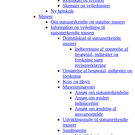
Regnskab og revision
Skemaer og vejledninger
Ny højskole
Museer
Om statsanerkendte og statslige museer
Information og vejledning til
statsanerkendte museer
Driftstilskud til statsanerkendte
museer
Indberetning af opgørelse af
besøgstal, indtægter og
forskning samt
revisorerklæring
Opgørelse af besøgstal, indtægter og
forskning
Krav og tilsyn
Museumsnævnet
Ansøg om statsanerkendelse
Ansøg om ændret
indplacering
Ansøg om ændring af
ansvarsområde
Udviklingspulje til statsanerkendte
museer
Samlingerne