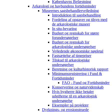
Københavns Befæstning
Arkæologi og havbundens fortidsminder
Museernes sagsbehandlervejledning
Introduktion til sagsbehandling
Fordeling af opgaver og tilsyn med
de arkæologiske museer
In situ-bevaring
Budget og regnskab for større
forundersøgelser
Budget og regnskab for
arkæologiske undersøgelser
Vejledende økonomiske nøgletal
Fastsættelse af timepriser
Tilskud til arkæologiske
undersøgelser
Beretning og kulturhistorisk rapport
Minimumsregistrering i Fund &
Fortidsminder
FAQ - Fund og Fortidsminder
Konservering og naturvidenskab
Hvis bygherre ikke betaler
udgifterne til en arkæologisk
undersøgelse
Eksempler på projekter
Dyrknings- og erosionstruede