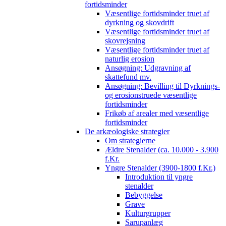
fortidsminder
Væsentlige fortidsminder truet af
dyrkning og skovdrift
Væsentlige fortidsminder truet af
skovrejsning
Væsentlige fortidsminder truet af
naturlig erosion
Ansøgning: Udgravning af
skattefund mv.
Ansøgning: Bevilling til Dyrknings-
og erosionstruede væsentlige
fortidsminder
Frikøb af arealer med væsentlige
fortidsminder
De arkæologiske strategier
Om strategierne
Ældre Stenalder (ca. 10.000 - 3.900
f.Kr.
Yngre Stenalder (3900-1800 f.Kr.)
Introduktion til yngre
stenalder
Bebyggelse
Grave
Kulturgrupper
Sarupanlæg