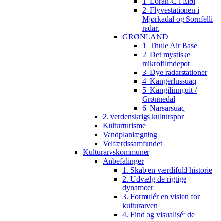
1. Loran-C i Eiði
2. Flyvestationen i
Mjørkadal og Sornfelli
radar.
GRØNLAND
1. Thule Air Base
2. Det mystiske
mikrofilmdepot
3. Dye radarstationer
4. Kangerlussuaq
5. Kangilinnguit /
Grønnedal
6. Narsarsuaq
2. verdenskrigs kulturspor
Kulturturisme
Vandplanlægning
Velfærdssamfundet
Kulturarvskommuner
Anbefalinger
1. Skab en værdifuld historie
2. Udvælg de rigtige
dynamoer
3. Formulér en vision for
kulturarven
4. Find og visualisér de