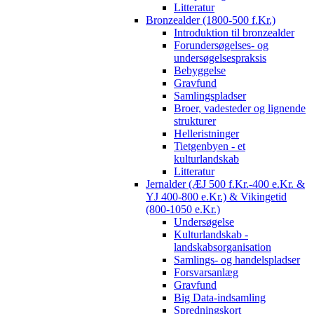
Litteratur
Bronzealder (1800-500 f.Kr.)
Introduktion til bronzealder
Forundersøgelses- og
undersøgelsespraksis
Bebyggelse
Gravfund
Samlingspladser
Broer, vadesteder og lignende
strukturer
Helleristninger
Tietgenbyen - et
kulturlandskab
Litteratur
Jernalder (ÆJ 500 f.Kr.-400 e.Kr. &
YJ 400-800 e.Kr.) & Vikingetid
(800-1050 e.Kr.)
Undersøgelse
Kulturlandskab -
landskabsorganisation
Samlings- og handelspladser
Forsvarsanlæg
Gravfund
Big Data-indsamling
Spredningskort