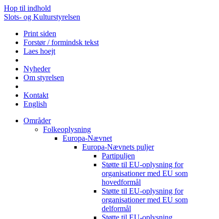
Hop til indhold
Slots- og Kulturstyrelsen
Print siden
Forstør / formindsk tekst
Laes hoejt
Nyheder
Om styrelsen
Kontakt
English
Områder
Folkeoplysning
Europa-Nævnet
Europa-Nævnets puljer
Partipuljen
Støtte til EU-oplysning for
organisationer med EU som
hovedformål
Støtte til EU-oplysning for
organisationer med EU som
delformål
Støtte til EU-oplysning