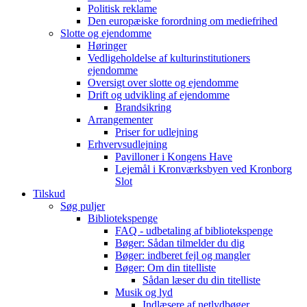
Politisk reklame
Den europæiske forordning om mediefrihed
Slotte og ejendomme
Høringer
Vedligeholdelse af kulturinstitutioners
ejendomme
Oversigt over slotte og ejendomme
Drift og udvikling af ejendomme
Brandsikring
Arrangementer
Priser for udlejning
Erhvervsudlejning
Pavilloner i Kongens Have
Lejemål i Kronværksbyen ved Kronborg
Slot
Tilskud
Søg puljer
Bibliotekspenge
FAQ - udbetaling af bibliotekspenge
Bøger: Sådan tilmelder du dig
Bøger: indberet fejl og mangler
Bøger: Om din titelliste
Sådan læser du din titelliste
Musik og lyd
Indlæsere af netlydbøger