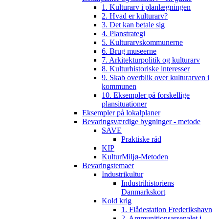
1. Kulturarv i planlægningen
2. Hvad er kulturarv?
3. Det kan betale sig
4. Planstrategi
5. Kulturarvskommunerne
6. Brug museerne
7. Arkitekturpolitik og kulturarv
8. Kulturhistoriske interesser
9. Skab overblik over kulturarven i
kommunen
10. Eksempler på forskellige
plansituationer
Eksempler på lokalplaner
Bevaringsværdige bygninger - metode
SAVE
Praktiske råd
KIP
KulturMiljø-Metoden
Bevaringstemaer
Industrikultur
Industrihistoriens
Danmarkskort
Kold krig
1. Flådestation Frederikshavn
2. Ammunitionsarsenalet i