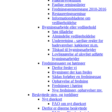
Plakettevejledning
Faglige retningslinjer
Fredningsgennemgang 2010-2016
Restaureringsseminar
Informationsbladene om
vedligeholdelse
Bygningsarbejde eller vedligehold
Søg tilladelse
Almindelig vedligeholdelse
Underretning - særlige regler for
badeværelser, køkkener m.m.
Tilskud til bygningsarbejder
Lovliggørelse af ulovligt udførte
bygningsarbejder
Fredningssager og høringer
Derfor freder vi
Bygninger der kan fredes
Sådan forløber en fredningssag
Ophævelse af fredning
Fredninger i høring
Nye fredninger, ophævelser mv.
Beskyttede sten- og jorddiger
Nyt digekort
FAQ om nyt digekort
Derfor er digerne beskyttede