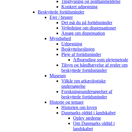
Tinglysning og politianmeldelse
Konkret udpegning
Beskyttede fortidsminder
Ejer / bruger
Det må du på fortidsminder
Vejledning om dispensationer
Ansøg om dispensation
Myndighed
Udpegning
Beskyttelseslinjen
Pleje af fortidsminder
Afbrænding som plejemetode
Tilsyn og håndhævelse af regler om
beskyttede fortidsminder
Museum
Vilkår om arkæologiske
undersøgelse
Forskningsundersøgelser af
beskyttede fortidsminder
Historie og temaer
Historien om loven
Danmarks oldtid i landskabet
Oplev stederne
Om Danmarks oldtid i
landskabet