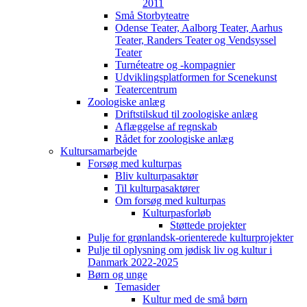
2011
Små Storbyteatre
Odense Teater, Aalborg Teater, Aarhus
Teater, Randers Teater og Vendsyssel
Teater
Turnéteatre og -kompagnier
Udviklingsplatformen for Scenekunst
Teatercentrum
Zoologiske anlæg
Driftstilskud til zoologiske anlæg
Aflæggelse af regnskab
Rådet for zoologiske anlæg
Kultursamarbejde
Forsøg med kulturpas
Bliv kulturpasaktør
Til kulturpasaktører
Om forsøg med kulturpas
Kulturpasforløb
Støttede projekter
Pulje for grønlandsk-orienterede kulturprojekter
Pulje til oplysning om jødisk liv og kultur i
Danmark 2022-2025
Børn og unge
Temasider
Kultur med de små børn