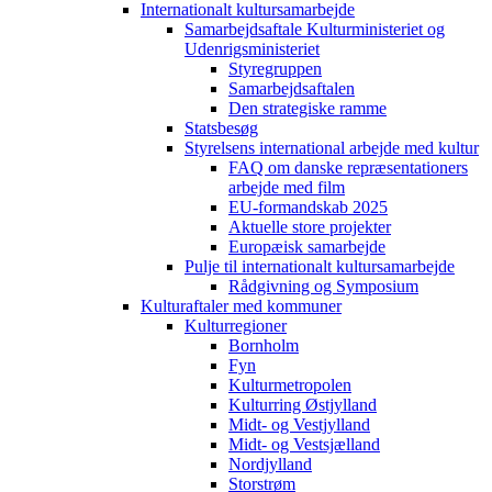
Internationalt kultursamarbejde
Samarbejdsaftale Kulturministeriet og
Udenrigsministeriet
Styregruppen
Samarbejdsaftalen
Den strategiske ramme
Statsbesøg
Styrelsens international arbejde med kultur
FAQ om danske repræsentationers
arbejde med film
EU-formandskab 2025
Aktuelle store projekter
Europæisk samarbejde
Pulje til internationalt kultursamarbejde
Rådgivning og Symposium
Kulturaftaler med kommuner
Kulturregioner
Bornholm
Fyn
Kulturmetropolen
Kulturring Østjylland
Midt- og Vestjylland
Midt- og Vestsjælland
Nordjylland
Storstrøm