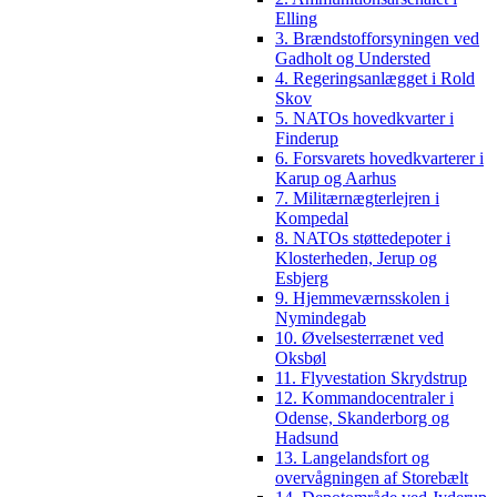
Elling
3. Brændstofforsyningen ved
Gadholt og Understed
4. Regeringsanlægget i Rold
Skov
5. NATOs hovedkvarter i
Finderup
6. Forsvarets hovedkvarterer i
Karup og Aarhus
7. Militærnægterlejren i
Kompedal
8. NATOs støttedepoter i
Klosterheden, Jerup og
Esbjerg
9. Hjemmeværnsskolen i
Nymindegab
10. Øvelsesterrænet ved
Oksbøl
11. Flyvestation Skrydstrup
12. Kommandocentraler i
Odense, Skanderborg og
Hadsund
13. Langelandsfort og
overvågningen af Storebælt