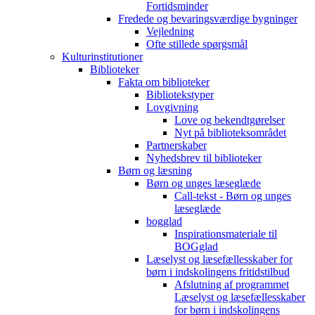
Fortidsminder
Fredede og bevaringsværdige bygninger
Vejledning
Ofte stillede spørgsmål
Kulturinstitutioner
Biblioteker
Fakta om biblioteker
Bibliotekstyper
Lovgivning
Love og bekendtgørelser
Nyt på biblioteksområdet
Partnerskaber
Nyhedsbrev til biblioteker
Børn og læsning
Børn og unges læseglæde
Call-tekst - Børn og unges
læseglæde
bogglad
Inspirationsmateriale til
BOGglad
Læselyst og læsefællesskaber for
børn i indskolingens fritidstilbud
Afslutning af programmet
Læselyst og læsefællesskaber
for børn i indskolingens