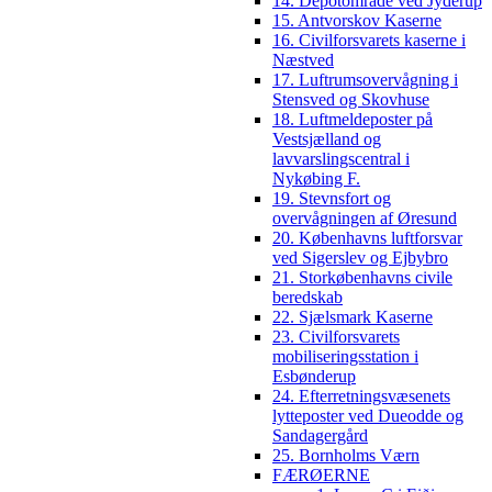
14. Depotområde ved Jyderup
15. Antvorskov Kaserne
16. Civilforsvarets kaserne i
Næstved
17. Luftrumsovervågning i
Stensved og Skovhuse
18. Luftmeldeposter på
Vestsjælland og
lavvarslingscentral i
Nykøbing F.
19. Stevnsfort og
overvågningen af Øresund
20. Københavns luftforsvar
ved Sigerslev og Ejbybro
21. Storkøbenhavns civile
beredskab
22. Sjælsmark Kaserne
23. Civilforsvarets
mobiliseringsstation i
Esbønderup
24. Efterretningsvæsenets
lytteposter ved Dueodde og
Sandagergård
25. Bornholms Værn
FÆRØERNE