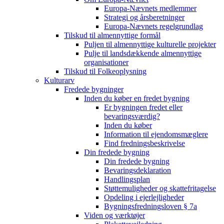
Europa-Nævnets medlemmer
Strategi og årsberetninger
Europa-Nævnets regelgrundlag
Tilskud til almennyttige formål
Puljen til almennyttige kulturelle projekter
Pulje til landsdækkende almennyttige
organisationer
Tilskud til Folkeoplysning
Kulturarv
Fredede bygninger
Inden du køber en fredet bygning
Er bygningen fredet eller
bevaringsværdig?
Inden du køber
Information til ejendomsmæglere
Find fredningsbeskrivelse
Din fredede bygning
Din fredede bygning
Bevaringsdeklaration
Handlingsplan
Støttemuligheder og skattefritagelse
Opdeling i ejerlejligheder
Bygningsfredningsloven § 7a
Viden og værktøjer