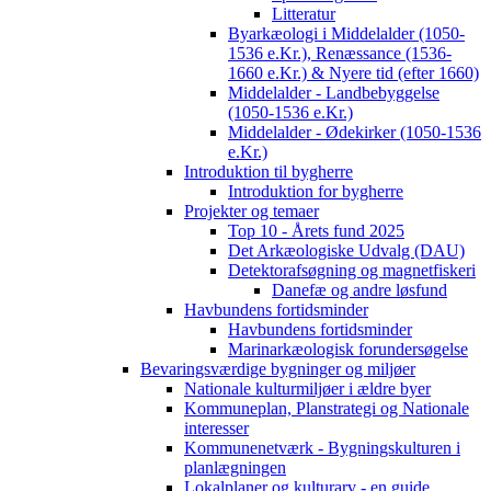
Litteratur
Byarkæologi i Middelalder (1050-
1536 e.Kr.), Renæssance (1536-
1660 e.Kr.) & Nyere tid (efter 1660)
Middelalder - Landbebyggelse
(1050-1536 e.Kr.)
Middelalder - Ødekirker (1050-1536
e.Kr.)
Introduktion til bygherre
Introduktion for bygherre
Projekter og temaer
Top 10 - Årets fund 2025
Det Arkæologiske Udvalg (DAU)
Detektorafsøgning og magnetfiskeri
Danefæ og andre løsfund
Havbundens fortidsminder
Havbundens fortidsminder
Marinarkæologisk forundersøgelse
Bevaringsværdige bygninger og miljøer
Nationale kulturmiljøer i ældre byer
Kommuneplan, Planstrategi og Nationale
interesser
Kommunenetværk - Bygningskulturen i
planlægningen
Lokalplaner og kulturarv - en guide