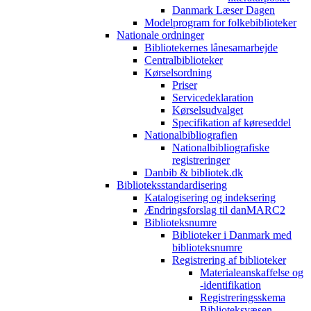
Danmark Læser Dagen
Modelprogram for folkebiblioteker
Nationale ordninger
Bibliotekernes lånesamarbejde
Centralbiblioteker
Kørselsordning
Priser
Servicedeklaration
Kørselsudvalget
Specifikation af køreseddel
Nationalbibliografien
Nationalbibliografiske
registreringer
Danbib & bibliotek.dk
Biblioteksstandardisering
Katalogisering og indeksering
Ændringsforslag til danMARC2
Biblioteksnumre
Biblioteker i Danmark med
biblioteksnumre
Registrering af biblioteker
Materialeanskaffelse og
-identifikation
Registreringsskema
Biblioteksvæsen