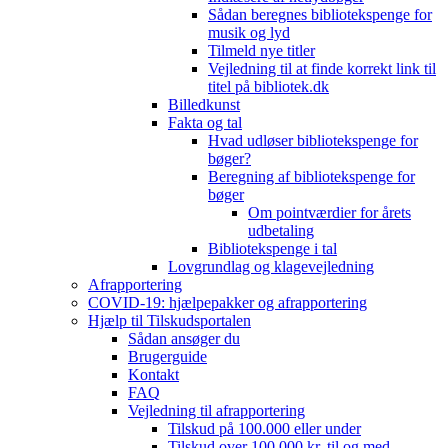
Sådan beregnes bibliotekspenge for
musik og lyd
Tilmeld nye titler
Vejledning til at finde korrekt link til
titel på bibliotek.dk
Billedkunst
Fakta og tal
Hvad udløser bibliotekspenge for
bøger?
Beregning af bibliotekspenge for
bøger
Om pointværdier for årets
udbetaling
Bibliotekspenge i tal
Lovgrundlag og klagevejledning
Afrapportering
COVID-19: hjælpepakker og afrapportering
Hjælp til Tilskudsportalen
Sådan ansøger du
Brugerguide
Kontakt
FAQ
Vejledning til afrapportering
Tilskud på 100.000 eller under
Tilskud over 100.000 kr. til og med