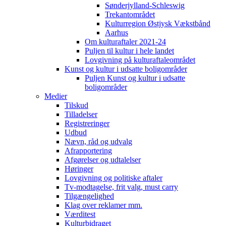
Sønderjylland-Schleswig
Trekantområdet
Kulturregion Østjysk Vækstbånd
Aarhus
Om kulturaftaler 2021-24
Puljen til kultur i hele landet
Lovgivning på kulturaftaleområdet
Kunst og kultur i udsatte boligområder
Puljen Kunst og kultur i udsatte
boligområder
Medier
Tilskud
Tilladelser
Registreringer
Udbud
Nævn, råd og udvalg
Afrapportering
Afgørelser og udtalelser
Høringer
Lovgivning og politiske aftaler
Tv-modtagelse, frit valg, must carry
Tilgængelighed
Klag over reklamer mm.
Værditest
Kulturbidraget