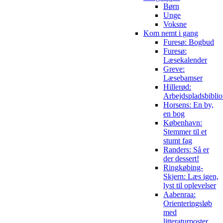
Børn
Unge
Voksne
Kom nemt i gang
Furesø: Bogbud
Furesø:
Læsekalender
Greve:
Læsebamser
Hillerød:
Arbejdspladsbiblio
Horsens: En by,
en bog
København:
Stemmer til et
stumt fag
Randers: Så er
der dessert!
Ringkøbing-
Skjern: Læs igen,
lyst til oplevelser
Aabenraa:
Orienteringsløb
med
litteraturposter