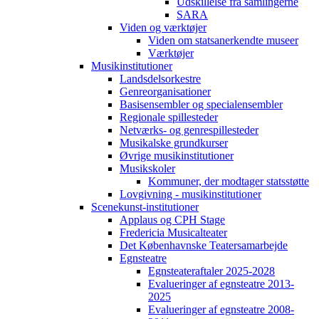
Udskillelse fra samlingerne
SARA
Viden og værktøjer
Viden om statsanerkendte museer
Værktøjer
Musikinstitutioner
Landsdelsorkestre
Genreorganisationer
Basisensembler og specialensembler
Regionale spillesteder
Netværks- og genrespillesteder
Musikalske grundkurser
Øvrige musikinstitutioner
Musikskoler
Kommuner, der modtager statsstøtte
Lovgivning - musikinstitutioner
Scenekunst-institutioner
Applaus og CPH Stage
Fredericia Musicalteater
Det Københavnske Teatersamarbejde
Egnsteatre
Egnsteateraftaler 2025-2028
Evalueringer af egnsteatre 2013-
2025
Evalueringer af egnsteatre 2008-