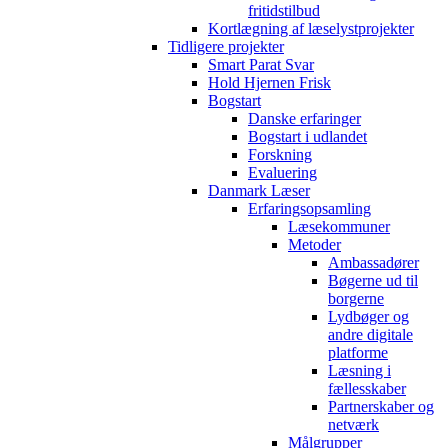
fritidstilbud
Kortlægning af læselystprojekter
Tidligere projekter
Smart Parat Svar
Hold Hjernen Frisk
Bogstart
Danske erfaringer
Bogstart i udlandet
Forskning
Evaluering
Danmark Læser
Erfaringsopsamling
Læsekommuner
Metoder
Ambassadører
Bøgerne ud til
borgerne
Lydbøger og
andre digitale
platforme
Læsning i
fællesskaber
Partnerskaber og
netværk
Målgrupper