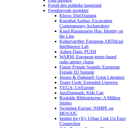
Find partnere
Forstå den politiske baggrund
Fremhævede projekter
Khora: DigiTraining
Kunsthal Aarhus: Excavating
Contemporary Archaeology
Knud Rasmussens Hus: Identity on
the Line
Kulturværftet: European ARTificial
Intelligence Lab
Aaben Dans: PUSH
WARM: European genre-based
radio airplay charts
Future Female Sounds: European
Female DJ Summit
Jensen & Dalgaard: Great Literature
Teater Grob: Extended Universe
VEGA: LivEurope
JazzDanmark: Kids Can
Roskilde Bibliotekerne: A Million
Stories
Swinging Europe: NIMPE og
MOSAIC
Institut for (X): Urban Link Up Euro
Connection