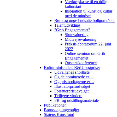
Værktøjskasse til en tidlig
kulturstart
Inspiration til kunst og kultur
med de mindste
Børn og unge i udsatte boligområder
Talentudvikling
"Grib Engagementet"
Slutevaluering
Midtvejsevaluering
Praksislaboratorium 22. juni
2022
Online-seminar om Grib
Engagementet
Opstartskonference
Kulturministeriets B&U-bogpriser
Udvalgenes shortliste
Og de nominerede er…
Og prismodtagerne er…
Illustratorprisudvalget
Forfatterprisudvalget
Tidligere vindere
PR- og udstillingsmateriale
Publikationer
Børne- og ungepuljer
Statens Kunstfond