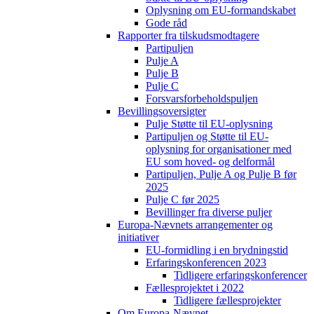
Oplysning om EU-formandskabet
Gode råd
Rapporter fra tilskudsmodtagere
Partipuljen
Pulje A
Pulje B
Pulje C
Forsvarsforbeholdspuljen
Bevillingsoversigter
Pulje Støtte til EU-oplysning
Partipuljen og Støtte til EU-
oplysning for organisationer med
EU som hoved- og delformål
Partipuljen, Pulje A og Pulje B før
2025
Pulje C før 2025
Bevillinger fra diverse puljer
Europa-Nævnets arrangementer og
initiativer
EU-formidling i en brydningstid
Erfaringskonferencen 2023
Tidligere erfaringskonferencer
Fællesprojektet i 2022
Tidligere fællesprojekter
Om Europa-Nævnet