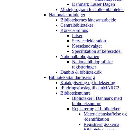
Danmark Læser Dagen
Modelprogram for folkebiblioteker
Nationale ordninger
Bibliotekernes lånesamarbejde
Centralbiblioteker
Kørselsordning
Priser
Servicedeklaration
Kørselsudvalget
Specifikation af køreseddel
Nationalbibliografien
Nationalbibliografiske
registreringer
Danbib & bibliotek.dk
Biblioteksstandardisering
Katalogisering og indeksering
Ændringsforslag til danMARC2
Biblioteksnumre
Biblioteker i Danmark med
biblioteksnumre
Registrering af biblioteker
Materialeanskaffelse og
-identifikation
Registreringsskema
Biblioteksvæsen