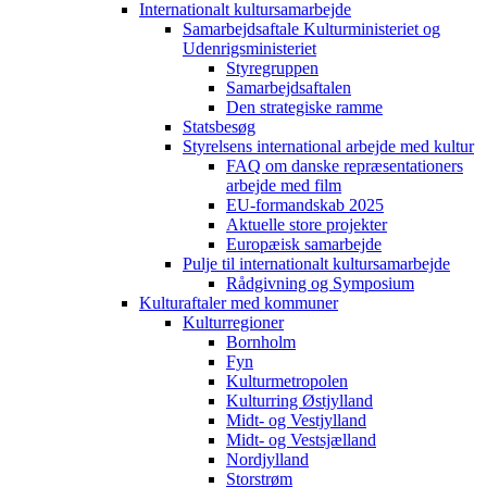
Internationalt kultursamarbejde
Samarbejdsaftale Kulturministeriet og
Udenrigsministeriet
Styregruppen
Samarbejdsaftalen
Den strategiske ramme
Statsbesøg
Styrelsens international arbejde med kultur
FAQ om danske repræsentationers
arbejde med film
EU-formandskab 2025
Aktuelle store projekter
Europæisk samarbejde
Pulje til internationalt kultursamarbejde
Rådgivning og Symposium
Kulturaftaler med kommuner
Kulturregioner
Bornholm
Fyn
Kulturmetropolen
Kulturring Østjylland
Midt- og Vestjylland
Midt- og Vestsjælland
Nordjylland
Storstrøm