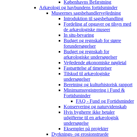
Københavns Befæstning
Arkæologi og havbundens fortidsminder
Museernes sagsbehandlervejledning
Introduktion til sagsbehandling
Fordeling af opgaver og tilsyn med
de arkæologiske museer
In situ-bevaring
Budget og regnskab for større
forundersøgelser
Budget og regnskab for
arkæologiske undersøgelser
Vejledende økonomiske nøgletal
Fastsættelse af timepriser
Tilskud til arkæologiske
undersøgelser
Beretning og kulturhistorisk rapport
Minimumsregistrering i Fund &
Fortidsminder
FAQ - Fund og Fortidsminder
Konservering og naturvidenskab
Hvis bygherre ikke betaler
udgifterne til en arkæologisk
undersøgelse
Eksempler på projekter
Dyrknings- og erosionstruede