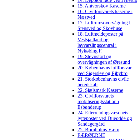
14. Depotområde ved Jyderup
15. Antvorskov Kaserne
16. Civilforsvarets kaserne i
Næstved
17. Luftrumsovervågning i
Stensved og Skovhuse
18. Luftmeldeposter på
Vestsjælland og
lavvarslingscentral i
Nykøbing F.
19. Stevnsfort og
overvågningen af Øresund
20. Københavns luftforsvar
ved Sigerslev og Ejbybro
21. Storkøbenhavns civile
beredskab
22. Sjælsmark Kaserne
23. Civilforsvarets
mobiliseringsstation i
Esbønderup
24. Efterretningsvæsenets
lytteposter ved Dueodde og
Sandagergård
25. Bornholms Værn
FÆRØERNE