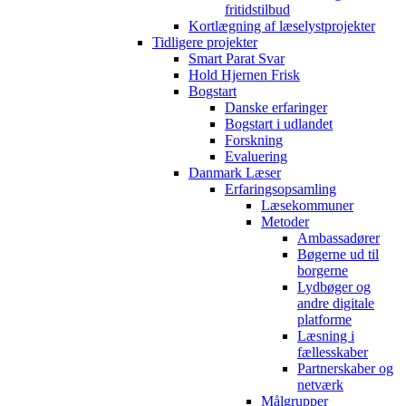
fritidstilbud
Kortlægning af læselystprojekter
Tidligere projekter
Smart Parat Svar
Hold Hjernen Frisk
Bogstart
Danske erfaringer
Bogstart i udlandet
Forskning
Evaluering
Danmark Læser
Erfaringsopsamling
Læsekommuner
Metoder
Ambassadører
Bøgerne ud til
borgerne
Lydbøger og
andre digitale
platforme
Læsning i
fællesskaber
Partnerskaber og
netværk
Målgrupper