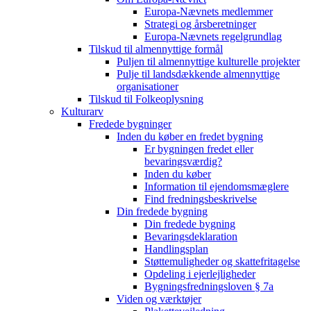
Europa-Nævnets medlemmer
Strategi og årsberetninger
Europa-Nævnets regelgrundlag
Tilskud til almennyttige formål
Puljen til almennyttige kulturelle projekter
Pulje til landsdækkende almennyttige
organisationer
Tilskud til Folkeoplysning
Kulturarv
Fredede bygninger
Inden du køber en fredet bygning
Er bygningen fredet eller
bevaringsværdig?
Inden du køber
Information til ejendomsmæglere
Find fredningsbeskrivelse
Din fredede bygning
Din fredede bygning
Bevaringsdeklaration
Handlingsplan
Støttemuligheder og skattefritagelse
Opdeling i ejerlejligheder
Bygningsfredningsloven § 7a
Viden og værktøjer