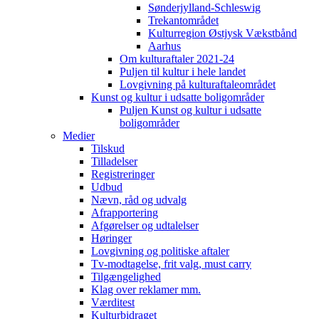
Sønderjylland-Schleswig
Trekantområdet
Kulturregion Østjysk Vækstbånd
Aarhus
Om kulturaftaler 2021-24
Puljen til kultur i hele landet
Lovgivning på kulturaftaleområdet
Kunst og kultur i udsatte boligområder
Puljen Kunst og kultur i udsatte
boligområder
Medier
Tilskud
Tilladelser
Registreringer
Udbud
Nævn, råd og udvalg
Afrapportering
Afgørelser og udtalelser
Høringer
Lovgivning og politiske aftaler
Tv-modtagelse, frit valg, must carry
Tilgængelighed
Klag over reklamer mm.
Værditest
Kulturbidraget