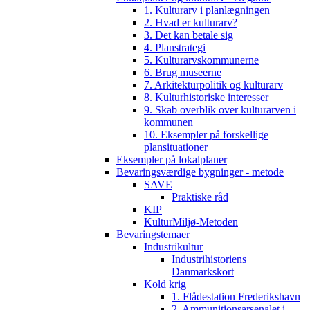
1. Kulturarv i planlægningen
2. Hvad er kulturarv?
3. Det kan betale sig
4. Planstrategi
5. Kulturarvskommunerne
6. Brug museerne
7. Arkitekturpolitik og kulturarv
8. Kulturhistoriske interesser
9. Skab overblik over kulturarven i
kommunen
10. Eksempler på forskellige
plansituationer
Eksempler på lokalplaner
Bevaringsværdige bygninger - metode
SAVE
Praktiske råd
KIP
KulturMiljø-Metoden
Bevaringstemaer
Industrikultur
Industrihistoriens
Danmarkskort
Kold krig
1. Flådestation Frederikshavn
2. Ammunitionsarsenalet i