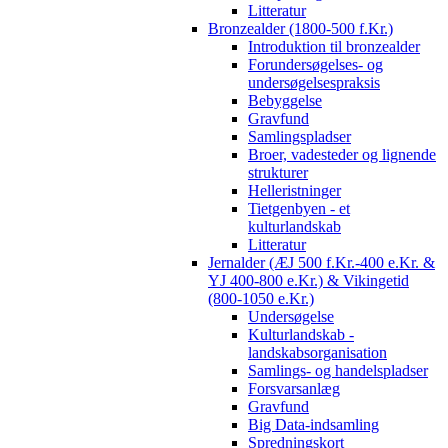
Litteratur
Bronzealder (1800-500 f.Kr.)
Introduktion til bronzealder
Forundersøgelses- og
undersøgelsespraksis
Bebyggelse
Gravfund
Samlingspladser
Broer, vadesteder og lignende
strukturer
Helleristninger
Tietgenbyen - et
kulturlandskab
Litteratur
Jernalder (ÆJ 500 f.Kr.-400 e.Kr. &
YJ 400-800 e.Kr.) & Vikingetid
(800-1050 e.Kr.)
Undersøgelse
Kulturlandskab -
landskabsorganisation
Samlings- og handelspladser
Forsvarsanlæg
Gravfund
Big Data-indsamling
Spredningskort