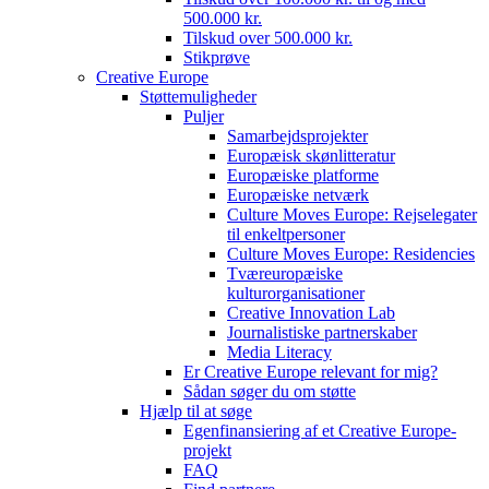
500.000 kr.
Tilskud over 500.000 kr.
Stikprøve
Creative Europe
Støttemuligheder
Puljer
Samarbejdsprojekter
Europæisk skønlitteratur
Europæiske platforme
Europæiske netværk
Culture Moves Europe: Rejselegater
til enkeltpersoner
Culture Moves Europe: Residencies
Tværeuropæiske
kulturorganisationer
Creative Innovation Lab
Journalistiske partnerskaber
Media Literacy
Er Creative Europe relevant for mig?
Sådan søger du om støtte
Hjælp til at søge
Egenfinansiering af et Creative Europe-
projekt
FAQ