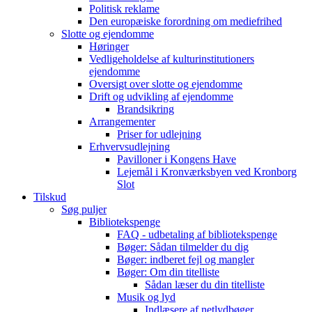
Politisk reklame
Den europæiske forordning om mediefrihed
Slotte og ejendomme
Høringer
Vedligeholdelse af kulturinstitutioners
ejendomme
Oversigt over slotte og ejendomme
Drift og udvikling af ejendomme
Brandsikring
Arrangementer
Priser for udlejning
Erhvervsudlejning
Pavilloner i Kongens Have
Lejemål i Kronværksbyen ved Kronborg
Slot
Tilskud
Søg puljer
Bibliotekspenge
FAQ - udbetaling af bibliotekspenge
Bøger: Sådan tilmelder du dig
Bøger: indberet fejl og mangler
Bøger: Om din titelliste
Sådan læser du din titelliste
Musik og lyd
Indlæsere af netlydbøger