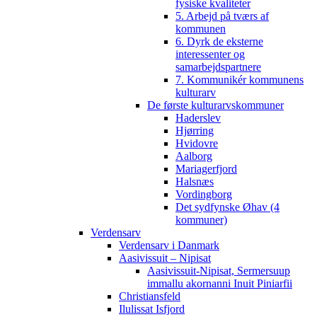
fysiske kvaliteter
5. Arbejd på tværs af
kommunen
6. Dyrk de eksterne
interessenter og
samarbejdspartnere
7. Kommunikér kommunens
kulturarv
De første kulturarvskommuner
Haderslev
Hjørring
Hvidovre
Aalborg
Mariagerfjord
Halsnæs
Vordingborg
Det sydfynske Øhav (4
kommuner)
Verdensarv
Verdensarv i Danmark
Aasivissuit – Nipisat
Aasivissuit-Nipisat, Sermersuup
immallu akornanni Inuit Piniarfii
Christiansfeld
Ilulissat Isfjord