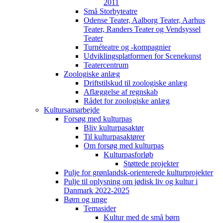
2011
Små Storbyteatre
Odense Teater, Aalborg Teater, Aarhus
Teater, Randers Teater og Vendsyssel
Teater
Turnéteatre og -kompagnier
Udviklingsplatformen for Scenekunst
Teatercentrum
Zoologiske anlæg
Driftstilskud til zoologiske anlæg
Aflæggelse af regnskab
Rådet for zoologiske anlæg
Kultursamarbejde
Forsøg med kulturpas
Bliv kulturpasaktør
Til kulturpasaktører
Om forsøg med kulturpas
Kulturpasforløb
Støttede projekter
Pulje for grønlandsk-orienterede kulturprojekter
Pulje til oplysning om jødisk liv og kultur i
Danmark 2022-2025
Børn og unge
Temasider
Kultur med de små børn