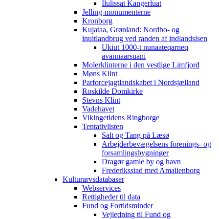
Ilulissat Kangerluat
Jelling-monumenterne
Kronborg
Kujataa, Grønland: Nordbo- og
inuitlandbrug ved randen af indlandsisen
Ukiut 1000-t nunaateqarneq
avannaarsuani
Molerklinterne i den vestlige Limfjord
Møns Klint
Parforcejagtlandskabet i Nordsjælland
Roskilde Domkirke
Stevns Klint
Vadehavet
Vikingetidens Ringborge
Tentativlisten
Salt og Tang på Læsø
Arbejderbevægelsens forenings- og
forsamlingsbygninger
Dragør gamle by og havn
Frederiksstad med Amalienborg
Kulturarvsdatabaser
Webservices
Rettigheder til data
Fund og Fortidsminder
Vejledning til Fund og