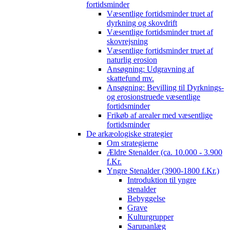
fortidsminder
Væsentlige fortidsminder truet af
dyrkning og skovdrift
Væsentlige fortidsminder truet af
skovrejsning
Væsentlige fortidsminder truet af
naturlig erosion
Ansøgning: Udgravning af
skattefund mv.
Ansøgning: Bevilling til Dyrknings-
og erosionstruede væsentlige
fortidsminder
Frikøb af arealer med væsentlige
fortidsminder
De arkæologiske strategier
Om strategierne
Ældre Stenalder (ca. 10.000 - 3.900
f.Kr.
Yngre Stenalder (3900-1800 f.Kr.)
Introduktion til yngre
stenalder
Bebyggelse
Grave
Kulturgrupper
Sarupanlæg