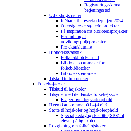
Registreringsskema
betjeningssted
Udviklingsmidler
Idébank til læseglædepuljen 2024
Oversigt over støttede projekter
Få inspiration fra biblioteksprojekter
Formidling af
udviklingspuljeprojekter
Projektafslutning
Biblioteksstatistik
Folkebiblioteker i tal
Biblioteksbarometer for
folkebiblioteker
Biblioteksbarometer
Tilskud til biblioteker
Folkehøjskoler
Tilskud til højskoler
Tilsynet med de danske folkehøjskoler
Klager over højskoleophold
Hvem kan komme på højskole?
Støtte til højskoler og højskoleophold
Specialpædagogisk støtte (SPS) til
elever på højskoler
Lovgivning om folkehøjskoler