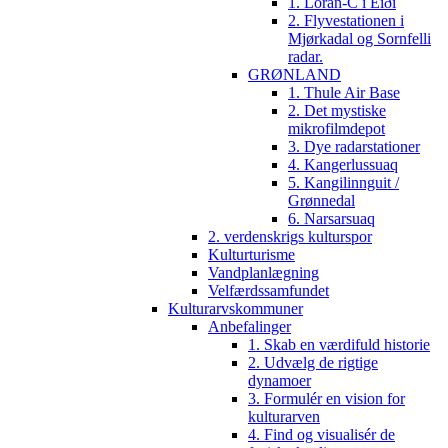
1. Loran-C i Eiði
2. Flyvestationen i
Mjørkadal og Sornfelli
radar.
GRØNLAND
1. Thule Air Base
2. Det mystiske
mikrofilmdepot
3. Dye radarstationer
4. Kangerlussuaq
5. Kangilinnguit /
Grønnedal
6. Narsarsuaq
2. verdenskrigs kulturspor
Kulturturisme
Vandplanlægning
Velfærdssamfundet
Kulturarvskommuner
Anbefalinger
1. Skab en værdifuld historie
2. Udvælg de rigtige
dynamoer
3. Formulér en vision for
kulturarven
4. Find og visualisér de