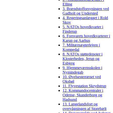
Elling
3. Brændstofforsyningen ved
Gadholt og Understed
4. Regeringsanlægget i Rold
Skov
5. NATOs hovedkvarter i
Finderup
6. Forsvarets hovedkvarterer i
Karup og Aarhus
7. Militærnægterlejren i
Kompedal
8. NATOs støttedepoter i
Klosterheden, Jerup og
Esbjerg
9. Hjemmeværnsskolen i
Nymindegab
10. Øvelsesterrænet ved
Oksbøl
11. Flyvestation Skrydstrup
12. Kommandocentraler i
Odense, Skanderborg og
Hadsund
13. Langelandsfort og
overvågningen af Storebælt