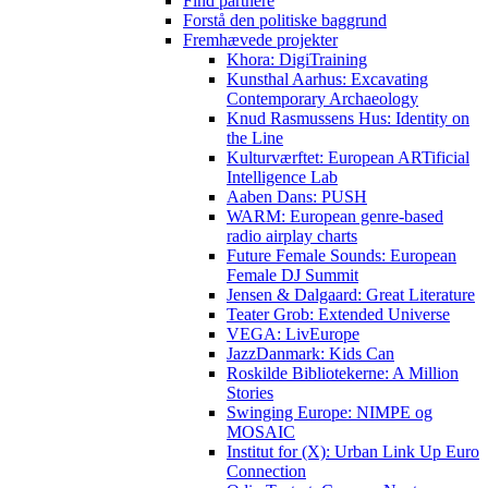
Find partnere
Forstå den politiske baggrund
Fremhævede projekter
Khora: DigiTraining
Kunsthal Aarhus: Excavating
Contemporary Archaeology
Knud Rasmussens Hus: Identity on
the Line
Kulturværftet: European ARTificial
Intelligence Lab
Aaben Dans: PUSH
WARM: European genre-based
radio airplay charts
Future Female Sounds: European
Female DJ Summit
Jensen & Dalgaard: Great Literature
Teater Grob: Extended Universe
VEGA: LivEurope
JazzDanmark: Kids Can
Roskilde Bibliotekerne: A Million
Stories
Swinging Europe: NIMPE og
MOSAIC
Institut for (X): Urban Link Up Euro
Connection