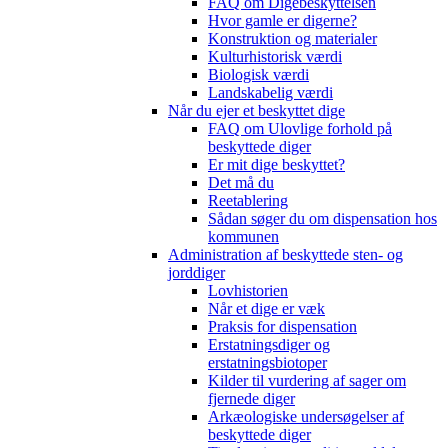
FAQ om Digebeskyttelsen
Hvor gamle er digerne?
Konstruktion og materialer
Kulturhistorisk værdi
Biologisk værdi
Landskabelig værdi
Når du ejer et beskyttet dige
FAQ om Ulovlige forhold på
beskyttede diger
Er mit dige beskyttet?
Det må du
Reetablering
Sådan søger du om dispensation hos
kommunen
Administration af beskyttede sten- og
jorddiger
Lovhistorien
Når et dige er væk
Praksis for dispensation
Erstatningsdiger og
erstatningsbiotoper
Kilder til vurdering af sager om
fjernede diger
Arkæologiske undersøgelser af
beskyttede diger