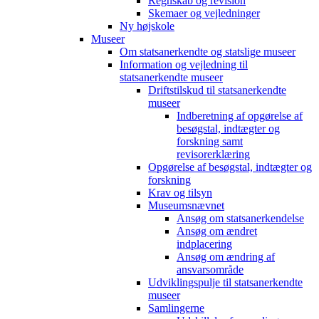
Regnskab og revision
Skemaer og vejledninger
Ny højskole
Museer
Om statsanerkendte og statslige museer
Information og vejledning til
statsanerkendte museer
Driftstilskud til statsanerkendte
museer
Indberetning af opgørelse af
besøgstal, indtægter og
forskning samt
revisorerklæring
Opgørelse af besøgstal, indtægter og
forskning
Krav og tilsyn
Museumsnævnet
Ansøg om statsanerkendelse
Ansøg om ændret
indplacering
Ansøg om ændring af
ansvarsområde
Udviklingspulje til statsanerkendte
museer
Samlingerne