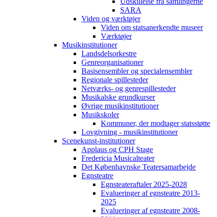
Udskillelse fra samlingerne
SARA
Viden og værktøjer
Viden om statsanerkendte museer
Værktøjer
Musikinstitutioner
Landsdelsorkestre
Genreorganisationer
Basisensembler og specialensembler
Regionale spillesteder
Netværks- og genrespillesteder
Musikalske grundkurser
Øvrige musikinstitutioner
Musikskoler
Kommuner, der modtager statsstøtte
Lovgivning - musikinstitutioner
Scenekunst-institutioner
Applaus og CPH Stage
Fredericia Musicalteater
Det Københavnske Teatersamarbejde
Egnsteatre
Egnsteateraftaler 2025-2028
Evalueringer af egnsteatre 2013-
2025
Evalueringer af egnsteatre 2008-