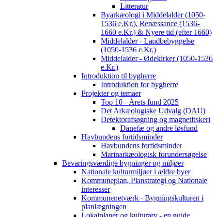
Litteratur
Byarkæologi i Middelalder (1050-
1536 e.Kr.), Renæssance (1536-
1660 e.Kr.) & Nyere tid (efter 1660)
Middelalder - Landbebyggelse
(1050-1536 e.Kr.)
Middelalder - Ødekirker (1050-1536
e.Kr.)
Introduktion til bygherre
Introduktion for bygherre
Projekter og temaer
Top 10 - Årets fund 2025
Det Arkæologiske Udvalg (DAU)
Detektorafsøgning og magnetfiskeri
Danefæ og andre løsfund
Havbundens fortidsminder
Havbundens fortidsminder
Marinarkæologisk forundersøgelse
Bevaringsværdige bygninger og miljøer
Nationale kulturmiljøer i ældre byer
Kommuneplan, Planstrategi og Nationale
interesser
Kommunenetværk - Bygningskulturen i
planlægningen
Lokalplaner og kulturarv - en guide