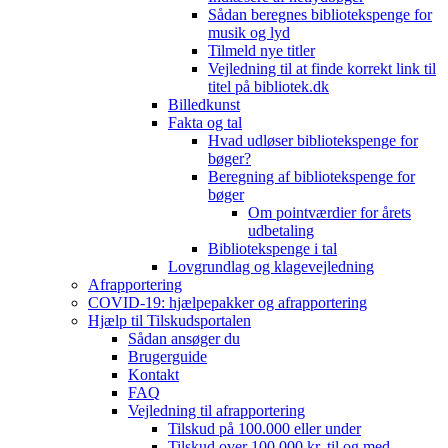
Sådan beregnes bibliotekspenge for
musik og lyd
Tilmeld nye titler
Vejledning til at finde korrekt link til
titel på bibliotek.dk
Billedkunst
Fakta og tal
Hvad udløser bibliotekspenge for
bøger?
Beregning af bibliotekspenge for
bøger
Om pointværdier for årets
udbetaling
Bibliotekspenge i tal
Lovgrundlag og klagevejledning
Afrapportering
COVID-19: hjælpepakker og afrapportering
Hjælp til Tilskudsportalen
Sådan ansøger du
Brugerguide
Kontakt
FAQ
Vejledning til afrapportering
Tilskud på 100.000 eller under
Tilskud over 100.000 kr. til og med