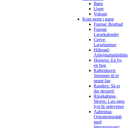
Børn
Unge
Voksne
Kom nemt i gang
Furesø: Bogbud
Furesø:
Læsekalender
Greve:
Læsebamser
Hillerød:
Arbejdspladsbiblio
Horsens: En by,
en bog
København:
Stemmer til et
stumt fag
Randers: Så er
der dessert!
Ringkøbing-
Skjern: Læs igen,
lyst til oplevelser
Aabenraa:
Orienteringsløb
med
litteraturposter