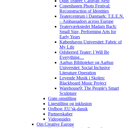
Odin Teatret: Caravan Next
Copenhagen Photo Festival:
Reconstruction of Identities
Teatercentrum i Danmark: T.E.E.N.
– Ambassadors across Europe
Teaterværkstedet Madam Bach:
Small Size, Performing Arts for
Early Years
Københavns Universitet: Fabric of
My Life
Odsherred Teater: I Will Be
Everything…
Aarhus Biblioteker og Aarhus
Universitet: Social Inclusive
Literature Operation
Levende Musik i Skolen:
Blackboard Music Project
Warehouse9: The People's Smart
Sculpture
Grøn omstilling
Ligestilling og inklusion
Ordbog: EU’sk-dansk
Partnerskaber
Videoguides
Om Creative Europe