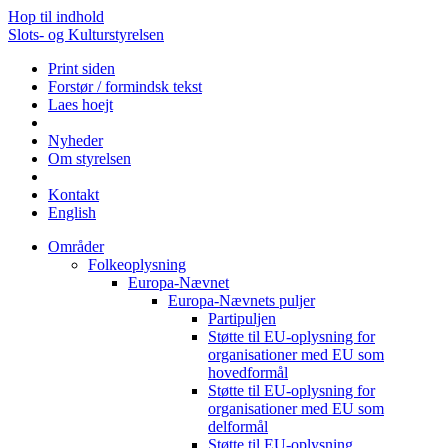
Hop til indhold
Slots- og Kulturstyrelsen
Print siden
Forstør / formindsk tekst
Laes hoejt
Nyheder
Om styrelsen
Kontakt
English
Områder
Folkeoplysning
Europa-Nævnet
Europa-Nævnets puljer
Partipuljen
Støtte til EU-oplysning for
organisationer med EU som
hovedformål
Støtte til EU-oplysning for
organisationer med EU som
delformål
Støtte til EU-oplysning