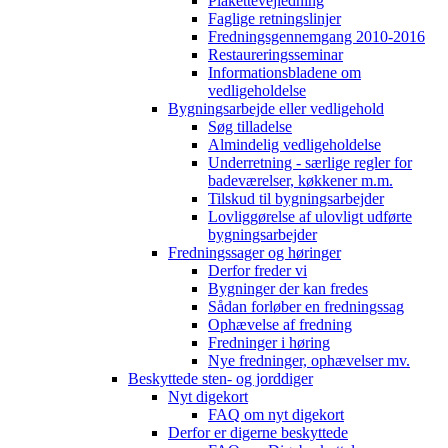
Plakettevejledning
Faglige retningslinjer
Fredningsgennemgang 2010-2016
Restaureringsseminar
Informationsbladene om
vedligeholdelse
Bygningsarbejde eller vedligehold
Søg tilladelse
Almindelig vedligeholdelse
Underretning - særlige regler for
badeværelser, køkkener m.m.
Tilskud til bygningsarbejder
Lovliggørelse af ulovligt udførte
bygningsarbejder
Fredningssager og høringer
Derfor freder vi
Bygninger der kan fredes
Sådan forløber en fredningssag
Ophævelse af fredning
Fredninger i høring
Nye fredninger, ophævelser mv.
Beskyttede sten- og jorddiger
Nyt digekort
FAQ om nyt digekort
Derfor er digerne beskyttede