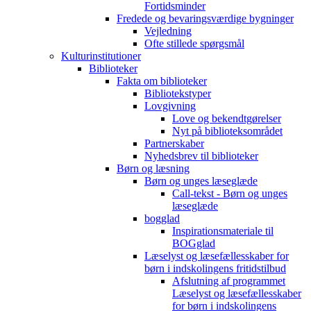
Fortidsminder
Fredede og bevaringsværdige bygninger
Vejledning
Ofte stillede spørgsmål
Kulturinstitutioner
Biblioteker
Fakta om biblioteker
Bibliotekstyper
Lovgivning
Love og bekendtgørelser
Nyt på biblioteksområdet
Partnerskaber
Nyhedsbrev til biblioteker
Børn og læsning
Børn og unges læseglæde
Call-tekst - Børn og unges
læseglæde
bogglad
Inspirationsmateriale til
BOGglad
Læselyst og læsefællesskaber for
børn i indskolingens fritidstilbud
Afslutning af programmet
Læselyst og læsefællesskaber
for børn i indskolingens