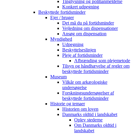
Tinglysning og politianmeldelse
Konkret udpegning
Beskyttede fortidsminder
Ejer / bruger
Det må du på fortidsminder
Vejledning om dispensationer
Ansøg om dispensation
Myndighed
Udpegning
Beskyttelseslinjen
Pleje af fortidsminder
Afbrænding som plejemetode
Tilsyn og håndhævelse af regler om
beskyttede fortidsminder
Museum
Vilkår om arkæologiske
undersøgelse
Forskningsundersøgelser af
beskyttede fortidsminder
Historie og temaer
Historien om loven
Danmarks oldtid i landskabet
Oplev stederne
Om Danmarks oldtid i
landskabet