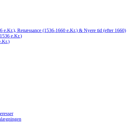
 e.Kr.), Renæssance (1536-1660 e.Kr.) & Nyere tid (efter 1660)
1536 e.Kr.)
.Kr.)
eresser
nlægningen