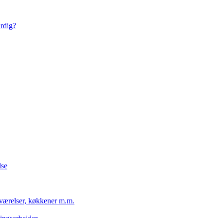
ærdig?
lse
eværelser, køkkener m.m.