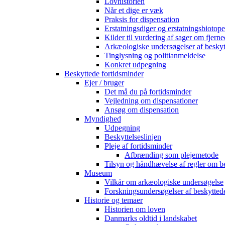
Lovhistorien
Når et dige er væk
Praksis for dispensation
Erstatningsdiger og erstatningsbiotope
Kilder til vurdering af sager om fjerne
Arkæologiske undersøgelser af beskyt
Tinglysning og politianmeldelse
Konkret udpegning
Beskyttede fortidsminder
Ejer / bruger
Det må du på fortidsminder
Vejledning om dispensationer
Ansøg om dispensation
Myndighed
Udpegning
Beskyttelseslinjen
Pleje af fortidsminder
Afbrænding som plejemetode
Tilsyn og håndhævelse af regler om b
Museum
Vilkår om arkæologiske undersøgelse
Forskningsundersøgelser af beskytted
Historie og temaer
Historien om loven
Danmarks oldtid i landskabet