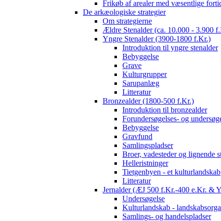
Frikøb af arealer med væsentlige fort
De arkæologiske strategier
Om strategierne
Ældre Stenalder (ca. 10.000 - 3.900 f.
Yngre Stenalder (3900-1800 f.Kr.)
Introduktion til yngre stenalder
Bebyggelse
Grave
Kulturgrupper
Sarupanlæg
Litteratur
Bronzealder (1800-500 f.Kr.)
Introduktion til bronzealder
Forundersøgelses- og undersøge
Bebyggelse
Gravfund
Samlingspladser
Broer, vadesteder og lignende s
Helleristninger
Tietgenbyen - et kulturlandskab
Litteratur
Jernalder (ÆJ 500 f.Kr.-400 e.Kr. & 
Undersøgelse
Kulturlandskab - landskabsorga
Samlings- og handelspladser