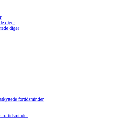
r
de diger
tede diger
eskyttede fortidsminder
e fortidsminder