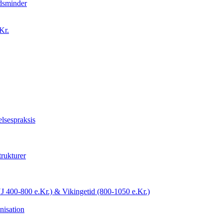
idsminder
Kr.
lsespraksis
trukturer
YJ 400-800 e.Kr.) & Vikingetid (800-1050 e.Kr.)
nisation