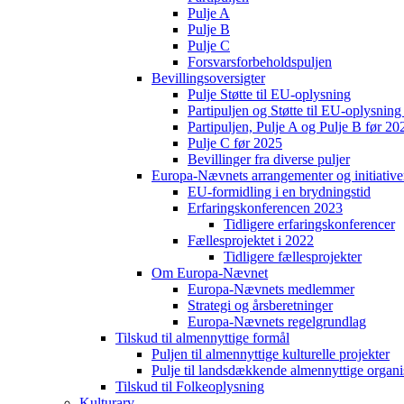
Pulje A
Pulje B
Pulje C
Forsvarsforbeholdspuljen
Bevillingsoversigter
Pulje Støtte til EU-oplysning
Partipuljen og Støtte til EU-oplysni
Partipuljen, Pulje A og Pulje B før 20
Pulje C før 2025
Bevillinger fra diverse puljer
Europa-Nævnets arrangementer og initiative
EU-formidling i en brydningstid
Erfaringskonferencen 2023
Tidligere erfaringskonferencer
Fællesprojektet i 2022
Tidligere fællesprojekter
Om Europa-Nævnet
Europa-Nævnets medlemmer
Strategi og årsberetninger
Europa-Nævnets regelgrundlag
Tilskud til almennyttige formål
Puljen til almennyttige kulturelle projekter
Pulje til landsdækkende almennyttige organi
Tilskud til Folkeoplysning
Kulturarv