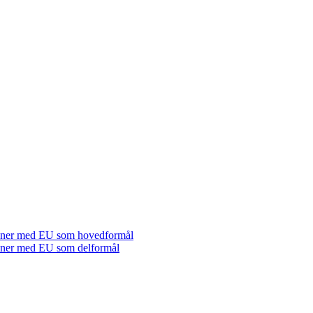
tioner med EU som hovedformål
tioner med EU som delformål