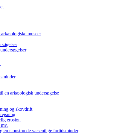
et
e arkæologiske museer
rsøgelser
 undersøgelser
r
dsminder
 til en arkæologisk undersøgelse
kning og skovdrift
vrejsning
rlig erosion
 mv.
g erosionstruede væsentlige fortidsminder