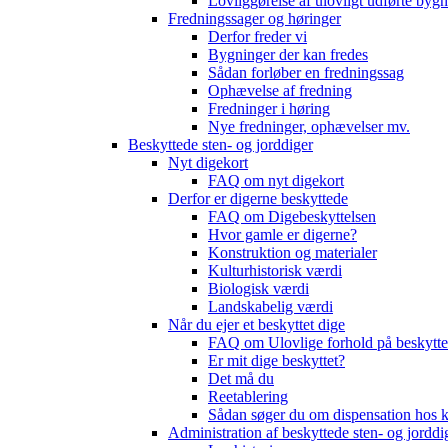
Lovliggørelse af ulovligt udførte byg
Fredningssager og høringer
Derfor freder vi
Bygninger der kan fredes
Sådan forløber en fredningssag
Ophævelse af fredning
Fredninger i høring
Nye fredninger, ophævelser mv.
Beskyttede sten- og jorddiger
Nyt digekort
FAQ om nyt digekort
Derfor er digerne beskyttede
FAQ om Digebeskyttelsen
Hvor gamle er digerne?
Konstruktion og materialer
Kulturhistorisk værdi
Biologisk værdi
Landskabelig værdi
Når du ejer et beskyttet dige
FAQ om Ulovlige forhold på beskytte
Er mit dige beskyttet?
Det må du
Reetablering
Sådan søger du om dispensation ho
Administration af beskyttede sten- og jorddi