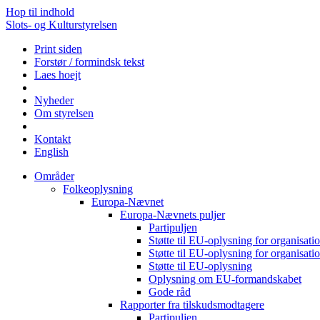
Hop til indhold
Slots- og Kulturstyrelsen
Print siden
Forstør / formindsk tekst
Laes hoejt
Nyheder
Om styrelsen
Kontakt
English
Områder
Folkeoplysning
Europa-Nævnet
Europa-Nævnets puljer
Partipuljen
Støtte til EU-oplysning for organisa
Støtte til EU-oplysning for organisa
Støtte til EU-oplysning
Oplysning om EU-formandskabet
Gode råd
Rapporter fra tilskudsmodtagere
Partipuljen