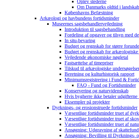
Oplev stederne
Om Danmarks oldtid i landskab
Københavns Befæstning
Arkæologi og havbundens fortidsminder
Museernes sagsbehandlervejledning
Introduktion til sagsbehandling
Fordeling af opgaver og tilsyn med d
In situ-bevaring
Budget og regnskab for større forunde
Budget og regnskab for arkæologiske
Vejledende økonomiske nøgletal
Fastsættelse af timepriser
Tilskud til arkæologiske undersøgelse
Beretning og kulturhistorisk rapport
Minimumsregistrering i Fund & Forti
FAQ - Fund og Fortidsminder
Konservering og naturvidenskab
Hvis bygherre ikke betaler udgifterne
Eksempler på projekter
Dyrknings- og erosionstruede fortidsminder
Væsentlige fortidsminder truet af dyr
Væsentlige fortidsminder truet af sko
Væsentlige fortidsminder truet af natu
Ansøgning: Udgravning af skattefund
Ansøgning: Bevilling til Dyrknings- o