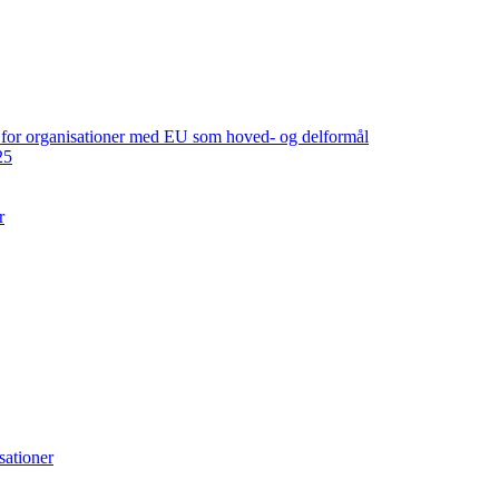
ng for organisationer med EU som hoved- og delformål
25
r
sationer