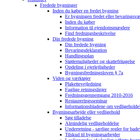
Fredede bygninger
Inden du køber en fredet bygning
Er bygningen fredet eller bevaringsv
Inden du køber
Information til ejendomsmæglere
Find fredningsbeskrivelse
Din fredede bygning
Din fredede bygning
Bevaringsdeklaration
Handlingsplan
Støttemuligheder og skattefritagelse
Opdeling i ejerlejligheder
Bygningsfredningsloven § 7a
Viden og værktøjer
Plakettevejledning
Faglige retningslinjer
Fredningsgennemgang 2010-2016
Restaureringsseminar
Informationsbladene om vedligeholde
Bygningsarbejde eller vedligehold
Søg tilladelse
Almindelig vedligeholdelse
Underretning - særlige regler for bad
Tilskud til bygningsarbejder