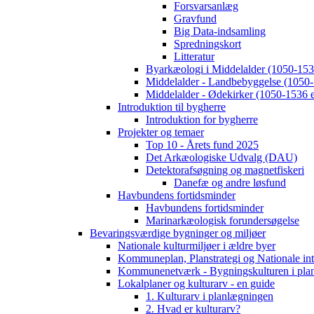
Forsvarsanlæg
Gravfund
Big Data-indsamling
Spredningskort
Litteratur
Byarkæologi i Middelalder (1050-1536
Middelalder - Landbebyggelse (1050-
Middelalder - Ødekirker (1050-1536 e
Introduktion til bygherre
Introduktion for bygherre
Projekter og temaer
Top 10 - Årets fund 2025
Det Arkæologiske Udvalg (DAU)
Detektorafsøgning og magnetfiskeri
Danefæ og andre løsfund
Havbundens fortidsminder
Havbundens fortidsminder
Marinarkæologisk forundersøgelse
Bevaringsværdige bygninger og miljøer
Nationale kulturmiljøer i ældre byer
Kommuneplan, Planstrategi og Nationale int
Kommunenetværk - Bygningskulturen i pla
Lokalplaner og kulturarv - en guide
1. Kulturarv i planlægningen
2. Hvad er kulturarv?