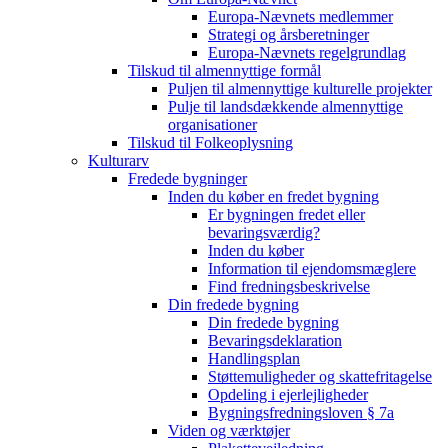
Europa-Nævnets medlemmer
Strategi og årsberetninger
Europa-Nævnets regelgrundlag
Tilskud til almennyttige formål
Puljen til almennyttige kulturelle projekter
Pulje til landsdækkende almennyttige
organisationer
Tilskud til Folkeoplysning
Kulturarv
Fredede bygninger
Inden du køber en fredet bygning
Er bygningen fredet eller
bevaringsværdig?
Inden du køber
Information til ejendomsmæglere
Find fredningsbeskrivelse
Din fredede bygning
Din fredede bygning
Bevaringsdeklaration
Handlingsplan
Støttemuligheder og skattefritagelse
Opdeling i ejerlejligheder
Bygningsfredningsloven § 7a
Viden og værktøjer