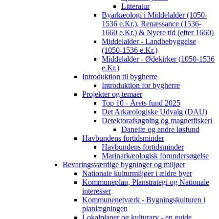
Litteratur
Byarkæologi i Middelalder (1050-
1536 e.Kr.), Renæssance (1536-
1660 e.Kr.) & Nyere tid (efter 1660)
Middelalder - Landbebyggelse
(1050-1536 e.Kr.)
Middelalder - Ødekirker (1050-1536
e.Kr.)
Introduktion til bygherre
Introduktion for bygherre
Projekter og temaer
Top 10 - Årets fund 2025
Det Arkæologiske Udvalg (DAU)
Detektorafsøgning og magnetfiskeri
Danefæ og andre løsfund
Havbundens fortidsminder
Havbundens fortidsminder
Marinarkæologisk forundersøgelse
Bevaringsværdige bygninger og miljøer
Nationale kulturmiljøer i ældre byer
Kommuneplan, Planstrategi og Nationale
interesser
Kommunenetværk - Bygningskulturen i
planlægningen
Lokalplaner og kulturarv - en guide