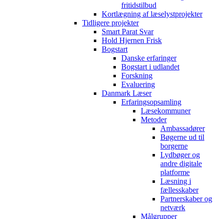
fritidstilbud
Kortlægning af læselystprojekter
Tidligere projekter
Smart Parat Svar
Hold Hjernen Frisk
Bogstart
Danske erfaringer
Bogstart i udlandet
Forskning
Evaluering
Danmark Læser
Erfaringsopsamling
Læsekommuner
Metoder
Ambassadører
Bøgerne ud til
borgerne
Lydbøger og
andre digitale
platforme
Læsning i
fællesskaber
Partnerskaber og
netværk
Målgrupper