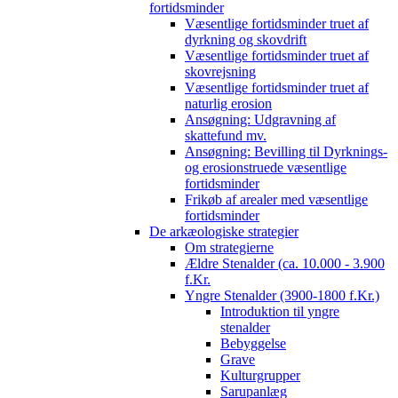
fortidsminder
Væsentlige fortidsminder truet af
dyrkning og skovdrift
Væsentlige fortidsminder truet af
skovrejsning
Væsentlige fortidsminder truet af
naturlig erosion
Ansøgning: Udgravning af
skattefund mv.
Ansøgning: Bevilling til Dyrknings-
og erosionstruede væsentlige
fortidsminder
Frikøb af arealer med væsentlige
fortidsminder
De arkæologiske strategier
Om strategierne
Ældre Stenalder (ca. 10.000 - 3.900
f.Kr.
Yngre Stenalder (3900-1800 f.Kr.)
Introduktion til yngre
stenalder
Bebyggelse
Grave
Kulturgrupper
Sarupanlæg