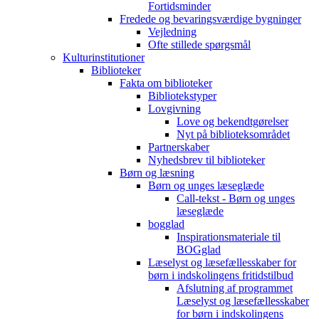
Fortidsminder
Fredede og bevaringsværdige bygninger
Vejledning
Ofte stillede spørgsmål
Kulturinstitutioner
Biblioteker
Fakta om biblioteker
Bibliotekstyper
Lovgivning
Love og bekendtgørelser
Nyt på biblioteksområdet
Partnerskaber
Nyhedsbrev til biblioteker
Børn og læsning
Børn og unges læseglæde
Call-tekst - Børn og unges
læseglæde
bogglad
Inspirationsmateriale til
BOGglad
Læselyst og læsefællesskaber for
børn i indskolingens fritidstilbud
Afslutning af programmet
Læselyst og læsefællesskaber
for børn i indskolingens