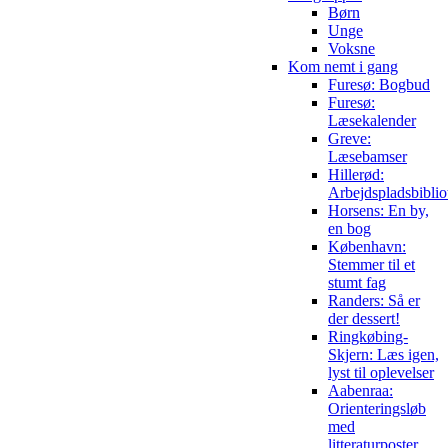
Børn
Unge
Voksne
Kom nemt i gang
Furesø: Bogbud
Furesø:
Læsekalender
Greve:
Læsebamser
Hillerød:
Arbejdspladsbiblio
Horsens: En by,
en bog
København:
Stemmer til et
stumt fag
Randers: Så er
der dessert!
Ringkøbing-
Skjern: Læs igen,
lyst til oplevelser
Aabenraa:
Orienteringsløb
med
litteraturposter