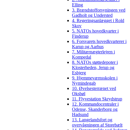
Elling
3. Brændstofforsyningen ved
Gadholt og Understed
4. Regeringsanlægget i Rold
Skov
5. NATOs hovedkvarter i
Finderup
6. Forsvarets hovedkvarterer i
Karup og Aarhus
7. Militærnægterlejren i
Kompedal
8. NATOs støttedepoter i
Klosterheden, Jerup og
Esbjerg
9. Hjemmeværnsskolen i
Nymindegab
10. Øvelsesterrænet ved
Oksbøl
11. Flyvestation Skrydstrup
12. Kommandocentraler i
Odense, Skanderborg og
Hadsund
13. Langelandsfort og
overvågningen af Storebælt