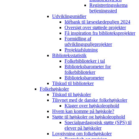
Registreringsskema
betjeningssted
Udviklingsmidler
Idébank til læseglædepuljen 2024
Oversigt over støttede projekter
Få inspiration fra biblioteksprojekter
Formidling af
udviklingspuljeprojekter
Projektafslutning
Biblioteksstatistik
Folkebiblioteker i tal
Biblioteksbarometer for
folkebiblioteker
Biblioteksbarometer
Tilskud til biblioteker
Folkehøjskoler
Tilskud til højskoler
Tilsynet med de danske folkehøjskoler
Klager over højskoleophold
Hvem kan komme på højskole?
Støtte til højskoler og højskoleophold
Specialpædagogisk støtte (SPS) til
elever på højskoler
Lovgivning om folkehøjskoler