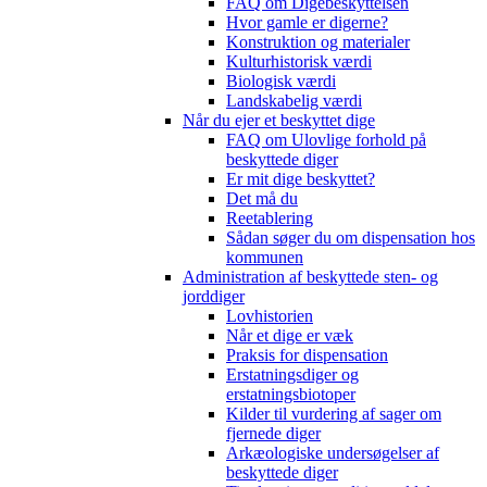
FAQ om Digebeskyttelsen
Hvor gamle er digerne?
Konstruktion og materialer
Kulturhistorisk værdi
Biologisk værdi
Landskabelig værdi
Når du ejer et beskyttet dige
FAQ om Ulovlige forhold på
beskyttede diger
Er mit dige beskyttet?
Det må du
Reetablering
Sådan søger du om dispensation hos
kommunen
Administration af beskyttede sten- og
jorddiger
Lovhistorien
Når et dige er væk
Praksis for dispensation
Erstatningsdiger og
erstatningsbiotoper
Kilder til vurdering af sager om
fjernede diger
Arkæologiske undersøgelser af
beskyttede diger