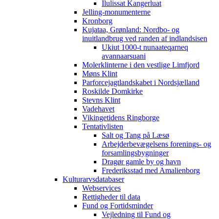
Ilulissat Kangerluat
Jelling-monumenterne
Kronborg
Kujataa, Grønland: Nordbo- og
inuitlandbrug ved randen af indlandsisen
Ukiut 1000-t nunaateqarneq
avannaarsuani
Molerklinterne i den vestlige Limfjord
Møns Klint
Parforcejagtlandskabet i Nordsjælland
Roskilde Domkirke
Stevns Klint
Vadehavet
Vikingetidens Ringborge
Tentativlisten
Salt og Tang på Læsø
Arbejderbevægelsens forenings- og
forsamlingsbygninger
Dragør gamle by og havn
Frederiksstad med Amalienborg
Kulturarvsdatabaser
Webservices
Rettigheder til data
Fund og Fortidsminder
Vejledning til Fund og