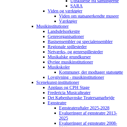
Udskillelse fra samlingerne
SARA
Viden og værktøjer
Viden om statsanerkendte museer
Værktøjer
Musikinstitutioner
Landsdelsorkestre
Genreorganisationer
Basisensembler og specialensembler
Regionale spillesteder
Netværks- og genrespillesteder
Musikalske grundkurser
Øvrige musikinstitutioner
Musikskoler
Kommuner, der modtager statsstøtte
Lovgivning - musikinstitutioner
Scenekunst-institutioner
Applaus og CPH Stage
Fredericia Musicalteater
Det Københavnske Teatersamarbejde
Egnsteatre
Egnsteateraftaler 2025-2028
Evalueringer af egnsteatre 2013-
2025
Evalueringer af egnsteatre 2008-