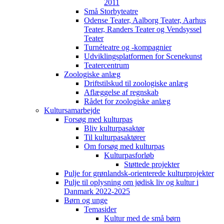
2011
Små Storbyteatre
Odense Teater, Aalborg Teater, Aarhus
Teater, Randers Teater og Vendsyssel
Teater
Turnéteatre og -kompagnier
Udviklingsplatformen for Scenekunst
Teatercentrum
Zoologiske anlæg
Driftstilskud til zoologiske anlæg
Aflæggelse af regnskab
Rådet for zoologiske anlæg
Kultursamarbejde
Forsøg med kulturpas
Bliv kulturpasaktør
Til kulturpasaktører
Om forsøg med kulturpas
Kulturpasforløb
Støttede projekter
Pulje for grønlandsk-orienterede kulturprojekter
Pulje til oplysning om jødisk liv og kultur i
Danmark 2022-2025
Børn og unge
Temasider
Kultur med de små børn