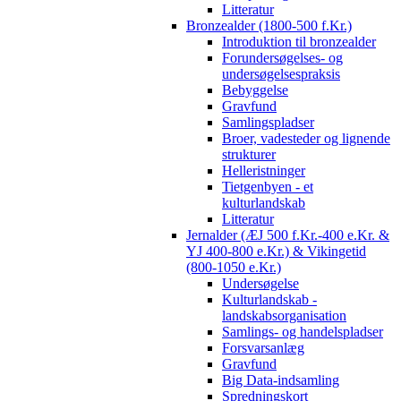
Litteratur
Bronzealder (1800-500 f.Kr.)
Introduktion til bronzealder
Forundersøgelses- og
undersøgelsespraksis
Bebyggelse
Gravfund
Samlingspladser
Broer, vadesteder og lignende
strukturer
Helleristninger
Tietgenbyen - et
kulturlandskab
Litteratur
Jernalder (ÆJ 500 f.Kr.-400 e.Kr. &
YJ 400-800 e.Kr.) & Vikingetid
(800-1050 e.Kr.)
Undersøgelse
Kulturlandskab -
landskabsorganisation
Samlings- og handelspladser
Forsvarsanlæg
Gravfund
Big Data-indsamling
Spredningskort