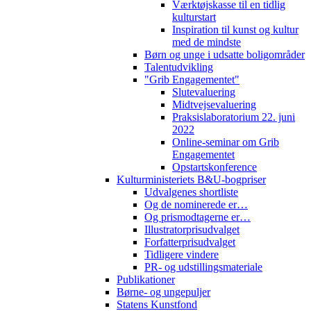
Værktøjskasse til en tidlig
kulturstart
Inspiration til kunst og kultur
med de mindste
Børn og unge i udsatte boligområder
Talentudvikling
"Grib Engagementet"
Slutevaluering
Midtvejsevaluering
Praksislaboratorium 22. juni
2022
Online-seminar om Grib
Engagementet
Opstartskonference
Kulturministeriets B&U-bogpriser
Udvalgenes shortliste
Og de nominerede er…
Og prismodtagerne er…
Illustratorprisudvalget
Forfatterprisudvalget
Tidligere vindere
PR- og udstillingsmateriale
Publikationer
Børne- og ungepuljer
Statens Kunstfond