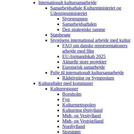
Internationalt kultursamarbejde
Samarbejdsaftale Kulturministeriet og
Udenrigsministeriet
Styregruppen
Samarbejdsaftalen
Den strategiske ramme
Statsbesøg
Styrelsens international arbejde med kultur
FAQ om danske repræsentationers
arbejde med film
EU-formandskab 2025
Aktuelle store projekter
Europæisk samarbejde
Pulje til internationalt kultursamarbejde
Rådgivning og Symposium
Kulturaftaler med kommuner
Kulturregioner
Bornholm
Fyn
Kulturmetropolen
Kulturring Østjylland
Midt- og Vestjylland
Midt- og Vestsjælland
Nordjylland
Storstrøm