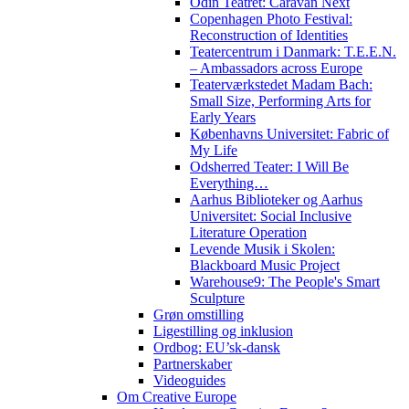
Odin Teatret: Caravan Next
Copenhagen Photo Festival:
Reconstruction of Identities
Teatercentrum i Danmark: T.E.E.N.
– Ambassadors across Europe
Teaterværkstedet Madam Bach:
Small Size, Performing Arts for
Early Years
Københavns Universitet: Fabric of
My Life
Odsherred Teater: I Will Be
Everything…
Aarhus Biblioteker og Aarhus
Universitet: Social Inclusive
Literature Operation
Levende Musik i Skolen:
Blackboard Music Project
Warehouse9: The People's Smart
Sculpture
Grøn omstilling
Ligestilling og inklusion
Ordbog: EU’sk-dansk
Partnerskaber
Videoguides
Om Creative Europe