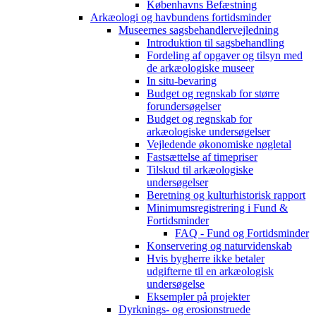
Københavns Befæstning
Arkæologi og havbundens fortidsminder
Museernes sagsbehandlervejledning
Introduktion til sagsbehandling
Fordeling af opgaver og tilsyn med
de arkæologiske museer
In situ-bevaring
Budget og regnskab for større
forundersøgelser
Budget og regnskab for
arkæologiske undersøgelser
Vejledende økonomiske nøgletal
Fastsættelse af timepriser
Tilskud til arkæologiske
undersøgelser
Beretning og kulturhistorisk rapport
Minimumsregistrering i Fund &
Fortidsminder
FAQ - Fund og Fortidsminder
Konservering og naturvidenskab
Hvis bygherre ikke betaler
udgifterne til en arkæologisk
undersøgelse
Eksempler på projekter
Dyrknings- og erosionstruede