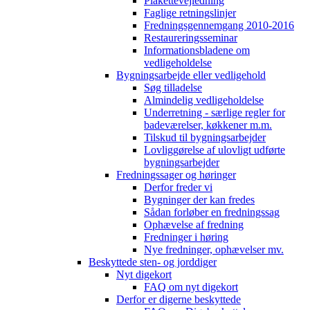
Plakettevejledning
Faglige retningslinjer
Fredningsgennemgang 2010-2016
Restaureringsseminar
Informationsbladene om
vedligeholdelse
Bygningsarbejde eller vedligehold
Søg tilladelse
Almindelig vedligeholdelse
Underretning - særlige regler for
badeværelser, køkkener m.m.
Tilskud til bygningsarbejder
Lovliggørelse af ulovligt udførte
bygningsarbejder
Fredningssager og høringer
Derfor freder vi
Bygninger der kan fredes
Sådan forløber en fredningssag
Ophævelse af fredning
Fredninger i høring
Nye fredninger, ophævelser mv.
Beskyttede sten- og jorddiger
Nyt digekort
FAQ om nyt digekort
Derfor er digerne beskyttede