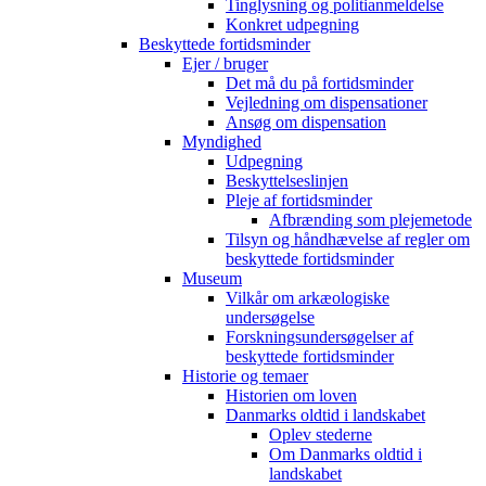
Tinglysning og politianmeldelse
Konkret udpegning
Beskyttede fortidsminder
Ejer / bruger
Det må du på fortidsminder
Vejledning om dispensationer
Ansøg om dispensation
Myndighed
Udpegning
Beskyttelseslinjen
Pleje af fortidsminder
Afbrænding som plejemetode
Tilsyn og håndhævelse af regler om
beskyttede fortidsminder
Museum
Vilkår om arkæologiske
undersøgelse
Forskningsundersøgelser af
beskyttede fortidsminder
Historie og temaer
Historien om loven
Danmarks oldtid i landskabet
Oplev stederne
Om Danmarks oldtid i
landskabet