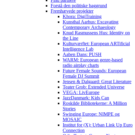
Find partnere
Forstå den politiske baggrund
Fremhævede projekter
Khora: DigiTraining
Kunsthal Aarhus: Excavating
Contemporary Archaeology
Knud Rasmussens Hus: Identity on
the Line
Kulturværftet: European ARTificial
Intelligence Lab
Aaben Dans: PUSH
WARM: European genre-based
radio airplay charts
Future Female Sounds: European
Female DJ Summit
Jensen & Dalgaard: Great Literature
Teater Grob: Extended Universe
VEGA: LivEurope
JazzDanmark: Kids Can
Roskilde Bibliotekerne: A Million
Stories
Swinging Europe: NIMPE og
MOSAIC
Institut for (X): Urban Link Up Euro
Connection