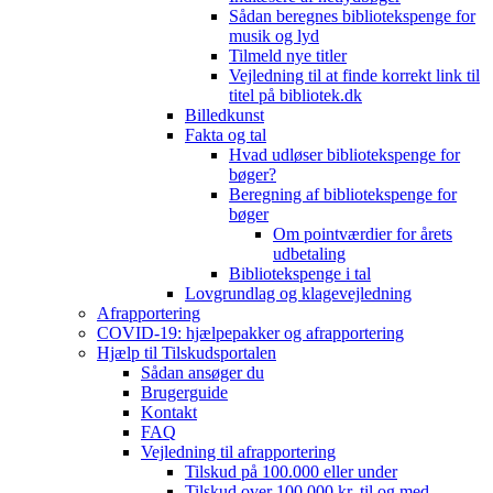
Sådan beregnes bibliotekspenge for
musik og lyd
Tilmeld nye titler
Vejledning til at finde korrekt link til
titel på bibliotek.dk
Billedkunst
Fakta og tal
Hvad udløser bibliotekspenge for
bøger?
Beregning af bibliotekspenge for
bøger
Om pointværdier for årets
udbetaling
Bibliotekspenge i tal
Lovgrundlag og klagevejledning
Afrapportering
COVID-19: hjælpepakker og afrapportering
Hjælp til Tilskudsportalen
Sådan ansøger du
Brugerguide
Kontakt
FAQ
Vejledning til afrapportering
Tilskud på 100.000 eller under
Tilskud over 100.000 kr. til og med