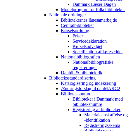
Danmark Læser Dagen
Modelprogram for folkebiblioteker
Nationale ordninger
Bibliotekernes lånesamarbejde
Centralbiblioteker
Kørselsordning
Priser
Servicedeklaration
Kørselsudvalget
Specifikation af køreseddel
Nationalbibliografien
Nationalbibliografiske
registreringer
Danbib & bibliotek.dk
Biblioteksstandardisering
Katalogisering og indeksering
Ændringsforslag til danMARC2
Biblioteksnumre
Biblioteker i Danmark med
biblioteksnumre
Registrering af biblioteker
Materialeanskaffelse og
-identifikation
Registreringsskema
Biblioteksvæsen