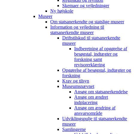
Regnskab og revision
Skemaer og vejledninger
Ny højskole
Museer
Om statsanerkendte og statslige museer
Information og vejledning til
statsanerkendte museer
Driftstilskud til statsanerkendte
museer
Indberetning af opgørelse af
besøgstal, indtægter og
forskning samt
revisorerklæring
Opgørelse af besøgstal, indtægter og
forskning
Krav og tilsyn
Museumsnævnet
Ansøg om statsanerkendelse
Ansøg om ændret
indplacering
Ansøg om ændring af
ansvarsområde
Udviklingspulje til statsanerkendte
museer
Samlingerne