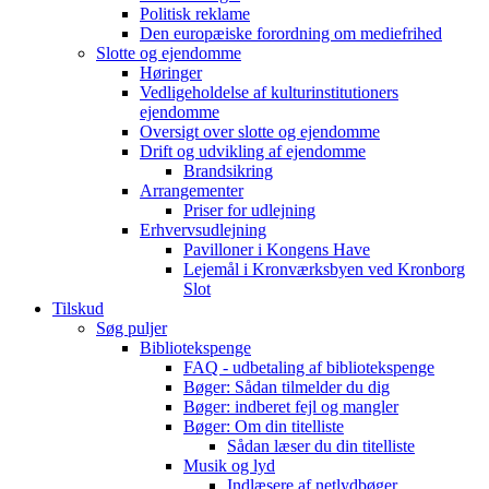
Politisk reklame
Den europæiske forordning om mediefrihed
Slotte og ejendomme
Høringer
Vedligeholdelse af kulturinstitutioners
ejendomme
Oversigt over slotte og ejendomme
Drift og udvikling af ejendomme
Brandsikring
Arrangementer
Priser for udlejning
Erhvervsudlejning
Pavilloner i Kongens Have
Lejemål i Kronværksbyen ved Kronborg
Slot
Tilskud
Søg puljer
Bibliotekspenge
FAQ - udbetaling af bibliotekspenge
Bøger: Sådan tilmelder du dig
Bøger: indberet fejl og mangler
Bøger: Om din titelliste
Sådan læser du din titelliste
Musik og lyd
Indlæsere af netlydbøger