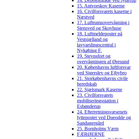
14. Depotområde ved Jyderup
15. Antvorskov Kaserne
16. Civilforsvarets kaserne i
Næstved
17. Luftrumsovervågning i
Stensved og Skovhuse
18. Luftmeldeposter på
Vestsjælland og
lavvarslingscentral i
Nykøbing F.
19. Stevnsfort og
overvågningen af Øresund
20. Københavns luftforsvar
ved Sigerslev og Ejbybro
21. Storkøbenhavns civile
beredskab
22. Sjælsmark Kaserne
23. Civilforsvarets
mobiliseringsstation i
Esbønderup
24. Efterretningsvæsenets
lytteposter ved Dueodde og
Sandagergård
25. Bornholms Værn
FÆRØERNE