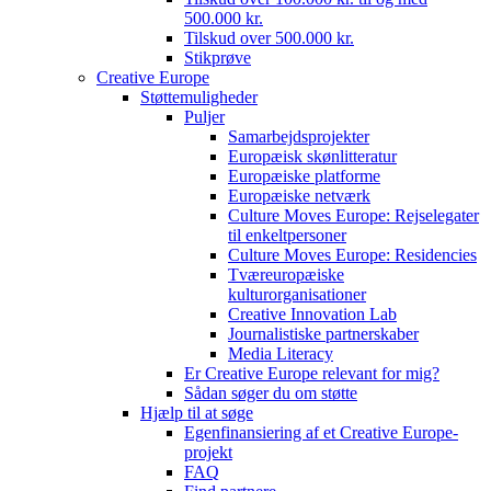
500.000 kr.
Tilskud over 500.000 kr.
Stikprøve
Creative Europe
Støttemuligheder
Puljer
Samarbejdsprojekter
Europæisk skønlitteratur
Europæiske platforme
Europæiske netværk
Culture Moves Europe: Rejselegater
til enkeltpersoner
Culture Moves Europe: Residencies
Tværeuropæiske
kulturorganisationer
Creative Innovation Lab
Journalistiske partnerskaber
Media Literacy
Er Creative Europe relevant for mig?
Sådan søger du om støtte
Hjælp til at søge
Egenfinansiering af et Creative Europe-
projekt
FAQ