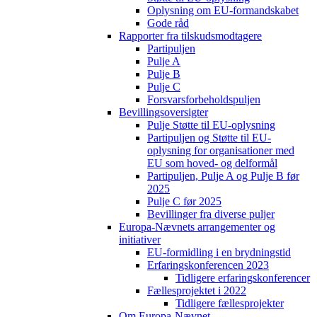
Oplysning om EU-formandskabet
Gode råd
Rapporter fra tilskudsmodtagere
Partipuljen
Pulje A
Pulje B
Pulje C
Forsvarsforbeholdspuljen
Bevillingsoversigter
Pulje Støtte til EU-oplysning
Partipuljen og Støtte til EU-
oplysning for organisationer med
EU som hoved- og delformål
Partipuljen, Pulje A og Pulje B før
2025
Pulje C før 2025
Bevillinger fra diverse puljer
Europa-Nævnets arrangementer og
initiativer
EU-formidling i en brydningstid
Erfaringskonferencen 2023
Tidligere erfaringskonferencer
Fællesprojektet i 2022
Tidligere fællesprojekter
Om Europa-Nævnet