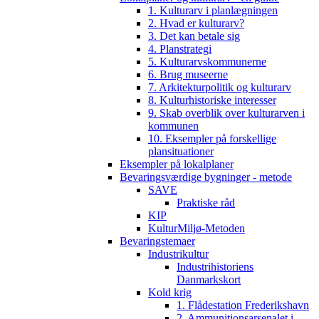
1. Kulturarv i planlægningen
2. Hvad er kulturarv?
3. Det kan betale sig
4. Planstrategi
5. Kulturarvskommunerne
6. Brug museerne
7. Arkitekturpolitik og kulturarv
8. Kulturhistoriske interesser
9. Skab overblik over kulturarven i
kommunen
10. Eksempler på forskellige
plansituationer
Eksempler på lokalplaner
Bevaringsværdige bygninger - metode
SAVE
Praktiske råd
KIP
KulturMiljø-Metoden
Bevaringstemaer
Industrikultur
Industrihistoriens
Danmarkskort
Kold krig
1. Flådestation Frederikshavn
2. Ammunitionsarsenalet i