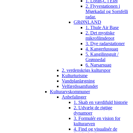
1. Loran-C i Eiði
2. Flyvestationen i
Mjørkadal og Sornfelli
radar.
GRØNLAND
1. Thule Air Base
2. Det mystiske
mikrofilmdepot
3. Dye radarstationer
4. Kangerlussuaq
5. Kangilinnguit /
Grønnedal
6. Narsarsuaq
2. verdenskrigs kulturspor
Kulturturisme
Vandplanlægning
Velfærdssamfundet
Kulturarvskommuner
Anbefalinger
1. Skab en værdifuld historie
2. Udvælg de rigtige
dynamoer
3. Formulér en vision for
kulturarven
4. Find og visualisér de