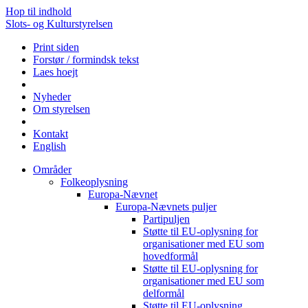
Hop til indhold
Slots- og Kulturstyrelsen
Print siden
Forstør / formindsk tekst
Laes hoejt
Nyheder
Om styrelsen
Kontakt
English
Områder
Folkeoplysning
Europa-Nævnet
Europa-Nævnets puljer
Partipuljen
Støtte til EU-oplysning for
organisationer med EU som
hovedformål
Støtte til EU-oplysning for
organisationer med EU som
delformål
Støtte til EU-oplysning