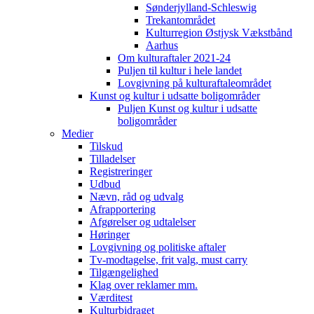
Sønderjylland-Schleswig
Trekantområdet
Kulturregion Østjysk Vækstbånd
Aarhus
Om kulturaftaler 2021-24
Puljen til kultur i hele landet
Lovgivning på kulturaftaleområdet
Kunst og kultur i udsatte boligområder
Puljen Kunst og kultur i udsatte
boligområder
Medier
Tilskud
Tilladelser
Registreringer
Udbud
Nævn, råd og udvalg
Afrapportering
Afgørelser og udtalelser
Høringer
Lovgivning og politiske aftaler
Tv-modtagelse, frit valg, must carry
Tilgængelighed
Klag over reklamer mm.
Værditest
Kulturbidraget