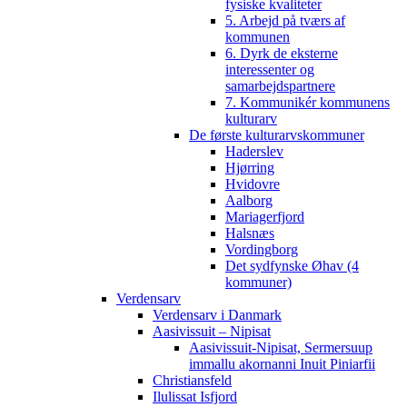
fysiske kvaliteter
5. Arbejd på tværs af
kommunen
6. Dyrk de eksterne
interessenter og
samarbejdspartnere
7. Kommunikér kommunens
kulturarv
De første kulturarvskommuner
Haderslev
Hjørring
Hvidovre
Aalborg
Mariagerfjord
Halsnæs
Vordingborg
Det sydfynske Øhav (4
kommuner)
Verdensarv
Verdensarv i Danmark
Aasivissuit – Nipisat
Aasivissuit-Nipisat, Sermersuup
immallu akornanni Inuit Piniarfii
Christiansfeld
Ilulissat Isfjord