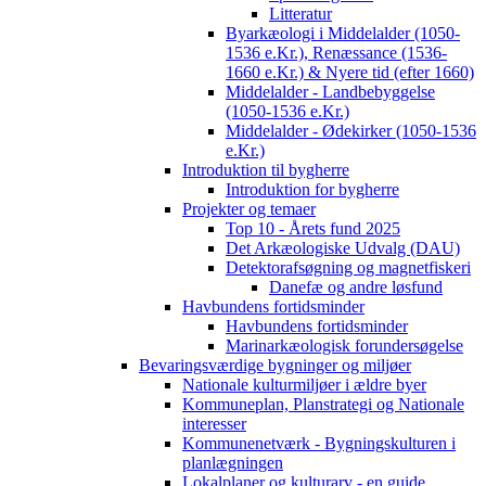
Litteratur
Byarkæologi i Middelalder (1050-
1536 e.Kr.), Renæssance (1536-
1660 e.Kr.) & Nyere tid (efter 1660)
Middelalder - Landbebyggelse
(1050-1536 e.Kr.)
Middelalder - Ødekirker (1050-1536
e.Kr.)
Introduktion til bygherre
Introduktion for bygherre
Projekter og temaer
Top 10 - Årets fund 2025
Det Arkæologiske Udvalg (DAU)
Detektorafsøgning og magnetfiskeri
Danefæ og andre løsfund
Havbundens fortidsminder
Havbundens fortidsminder
Marinarkæologisk forundersøgelse
Bevaringsværdige bygninger og miljøer
Nationale kulturmiljøer i ældre byer
Kommuneplan, Planstrategi og Nationale
interesser
Kommunenetværk - Bygningskulturen i
planlægningen
Lokalplaner og kulturarv - en guide