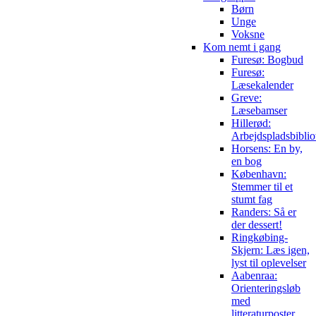
Børn
Unge
Voksne
Kom nemt i gang
Furesø: Bogbud
Furesø:
Læsekalender
Greve:
Læsebamser
Hillerød:
Arbejdspladsbiblio
Horsens: En by,
en bog
København:
Stemmer til et
stumt fag
Randers: Så er
der dessert!
Ringkøbing-
Skjern: Læs igen,
lyst til oplevelser
Aabenraa:
Orienteringsløb
med
litteraturposter