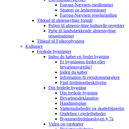
Europa-Nævnets medlemmer
Strategi og årsberetninger
Europa-Nævnets regelgrundlag
Tilskud til almennyttige formål
Puljen til almennyttige kulturelle projekter
Pulje til landsdækkende almennyttige
organisationer
Tilskud til Folkeoplysning
Kulturarv
Fredede bygninger
Inden du køber en fredet bygning
Er bygningen fredet eller
bevaringsværdig?
Inden du køber
Information til ejendomsmæglere
Find fredningsbeskrivelse
Din fredede bygning
Din fredede bygning
Bevaringsdeklaration
Handlingsplan
Støttemuligheder og skattefritagelse
Opdeling i ejerlejligheder
Bygningsfredningsloven § 7a
Viden og værktøjer