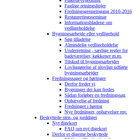
Plakettevejledning
Faglige retningslinjer
Fredningsgennemgang 2010-2016
Restaureringsseminar
Informationsbladene om
vedligeholdelse
Bygningsarbejde eller vedligehold
Søg tilladelse
Almindelig vedligeholdelse
Underretning - særlige regler for
badeværelser, køkkener m.m.
Tilskud til bygningsarbejder
Lovliggørelse af ulovligt udførte
bygningsarbejder
Fredningssager og høringer
Derfor freder vi
Bygninger der kan fredes
Sådan forløber en fredningssag
Ophævelse af fredning
Fredninger i høring
Nye fredninger, ophævelser mv.
Beskyttede sten- og jorddiger
Nyt digekort
FAQ om nyt digekort
Derfor er digerne beskyttede