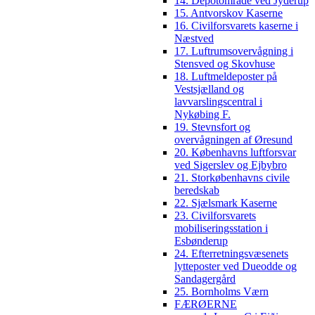
14. Depotområde ved Jyderup
15. Antvorskov Kaserne
16. Civilforsvarets kaserne i
Næstved
17. Luftrumsovervågning i
Stensved og Skovhuse
18. Luftmeldeposter på
Vestsjælland og
lavvarslingscentral i
Nykøbing F.
19. Stevnsfort og
overvågningen af Øresund
20. Københavns luftforsvar
ved Sigerslev og Ejbybro
21. Storkøbenhavns civile
beredskab
22. Sjælsmark Kaserne
23. Civilforsvarets
mobiliseringsstation i
Esbønderup
24. Efterretningsvæsenets
lytteposter ved Dueodde og
Sandagergård
25. Bornholms Værn
FÆRØERNE