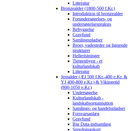
Litteratur
Bronzealder (1800-500 f.Kr.)
Introduktion til bronzealder
Forundersøgelses- og
undersøgelsespraksis
Bebyggelse
Gravfund
Samlingspladser
Broer, vadesteder og lignende
strukturer
Helleristninger
Tietgenbyen - et
kulturlandskab
Litteratur
Jernalder (ÆJ 500 f.Kr.-400 e.Kr. &
YJ 400-800 e.Kr.) & Vikingetid
(800-1050 e.Kr.)
Undersøgelse
Kulturlandskab -
landskabsorganisation
Samlings- og handelspladser
Forsvarsanlæg
Gravfund
Big Data-indsamling
Spredningskort