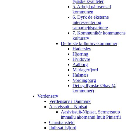
fysiske kvaliteter
5. Arbejd på tværs af
kommunen
6. Dyrk de eksterne
interessenter og
samarbejdspartnere
7. Kommunikér kommunens
kulturarv
De første kulturarvskommuner
Haderslev
Hjørring
Hvidovre
Aalborg
Mariagerfjord
Halsnæs
Vordingborg
Det sydfynske Øhav (4
kommuner)
Verdensarv
Verdensarv i Danmark
Aasivissuit – Nipisat
Aasivissuit-Nipisat, Sermersuup
immallu akornanni Inuit Piniarfii
Christiansfeld
Ilulissat Isfjord