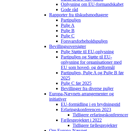
Oplysning om EU-formandskabet
Gode råd
Rapporter fra tilskudsmodtagere
Partipuljen
Pulje A
Pulje B
Pulje C
Forsvarsforbeholdspuljen
Bevillingsoversigter
Pulje Støtte til EU-oplysning
Partipuljen og Støtte til EU-
oplysning for organisationer med
EU som hoved- og delformål
Partipuljen, Pulje A og Pulje B før
2025
Pulje C før 2025
Bevillinger fra diverse puljer
Europa-Nævnets arrangementer og
initiativer
EU-formidling i en brydningstid
Erfaringskonferencen 2023
Tidligere erfaringskonferencer
Fællesprojektet i 2022
Tidligere fællesprojekter
Om Europa-Nævnet