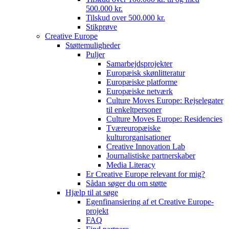
500.000 kr.
Tilskud over 500.000 kr.
Stikprøve
Creative Europe
Støttemuligheder
Puljer
Samarbejdsprojekter
Europæisk skønlitteratur
Europæiske platforme
Europæiske netværk
Culture Moves Europe: Rejselegater
til enkeltpersoner
Culture Moves Europe: Residencies
Tværeuropæiske
kulturorganisationer
Creative Innovation Lab
Journalistiske partnerskaber
Media Literacy
Er Creative Europe relevant for mig?
Sådan søger du om støtte
Hjælp til at søge
Egenfinansiering af et Creative Europe-
projekt
FAQ