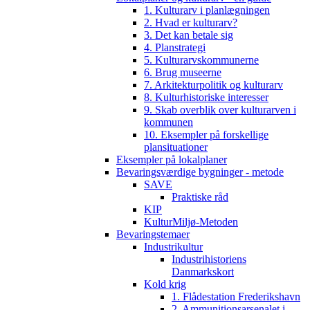
1. Kulturarv i planlægningen
2. Hvad er kulturarv?
3. Det kan betale sig
4. Planstrategi
5. Kulturarvskommunerne
6. Brug museerne
7. Arkitekturpolitik og kulturarv
8. Kulturhistoriske interesser
9. Skab overblik over kulturarven i
kommunen
10. Eksempler på forskellige
plansituationer
Eksempler på lokalplaner
Bevaringsværdige bygninger - metode
SAVE
Praktiske råd
KIP
KulturMiljø-Metoden
Bevaringstemaer
Industrikultur
Industrihistoriens
Danmarkskort
Kold krig
1. Flådestation Frederikshavn
2. Ammunitionsarsenalet i