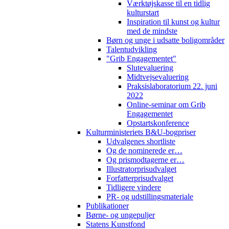
Værktøjskasse til en tidlig
kulturstart
Inspiration til kunst og kultur
med de mindste
Børn og unge i udsatte boligområder
Talentudvikling
"Grib Engagementet"
Slutevaluering
Midtvejsevaluering
Praksislaboratorium 22. juni
2022
Online-seminar om Grib
Engagementet
Opstartskonference
Kulturministeriets B&U-bogpriser
Udvalgenes shortliste
Og de nominerede er…
Og prismodtagerne er…
Illustratorprisudvalget
Forfatterprisudvalget
Tidligere vindere
PR- og udstillingsmateriale
Publikationer
Børne- og ungepuljer
Statens Kunstfond