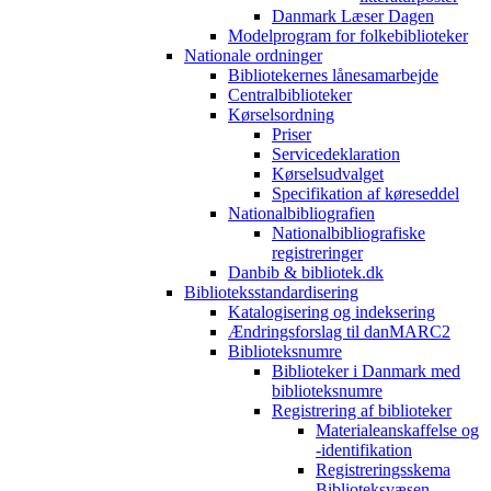
Danmark Læser Dagen
Modelprogram for folkebiblioteker
Nationale ordninger
Bibliotekernes lånesamarbejde
Centralbiblioteker
Kørselsordning
Priser
Servicedeklaration
Kørselsudvalget
Specifikation af køreseddel
Nationalbibliografien
Nationalbibliografiske
registreringer
Danbib & bibliotek.dk
Biblioteksstandardisering
Katalogisering og indeksering
Ændringsforslag til danMARC2
Biblioteksnumre
Biblioteker i Danmark med
biblioteksnumre
Registrering af biblioteker
Materialeanskaffelse og
-identifikation
Registreringsskema
Biblioteksvæsen