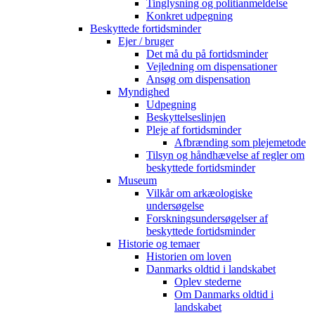
Tinglysning og politianmeldelse
Konkret udpegning
Beskyttede fortidsminder
Ejer / bruger
Det må du på fortidsminder
Vejledning om dispensationer
Ansøg om dispensation
Myndighed
Udpegning
Beskyttelseslinjen
Pleje af fortidsminder
Afbrænding som plejemetode
Tilsyn og håndhævelse af regler om
beskyttede fortidsminder
Museum
Vilkår om arkæologiske
undersøgelse
Forskningsundersøgelser af
beskyttede fortidsminder
Historie og temaer
Historien om loven
Danmarks oldtid i landskabet
Oplev stederne
Om Danmarks oldtid i
landskabet