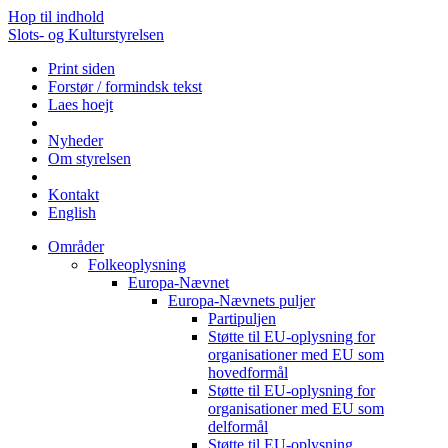
Hop til indhold
Slots- og Kulturstyrelsen
Print siden
Forstør / formindsk tekst
Laes hoejt
Nyheder
Om styrelsen
Kontakt
English
Områder
Folkeoplysning
Europa-Nævnet
Europa-Nævnets puljer
Partipuljen
Støtte til EU-oplysning for
organisationer med EU som
hovedformål
Støtte til EU-oplysning for
organisationer med EU som
delformål
Støtte til EU-oplysning