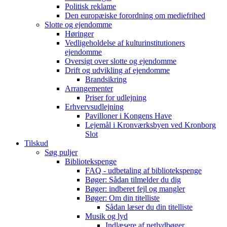
Politisk reklame
Den europæiske forordning om mediefrihed
Slotte og ejendomme
Høringer
Vedligeholdelse af kulturinstitutioners
ejendomme
Oversigt over slotte og ejendomme
Drift og udvikling af ejendomme
Brandsikring
Arrangementer
Priser for udlejning
Erhvervsudlejning
Pavilloner i Kongens Have
Lejemål i Kronværksbyen ved Kronborg
Slot
Tilskud
Søg puljer
Bibliotekspenge
FAQ - udbetaling af bibliotekspenge
Bøger: Sådan tilmelder du dig
Bøger: indberet fejl og mangler
Bøger: Om din titelliste
Sådan læser du din titelliste
Musik og lyd
Indlæsere af netlydbøger