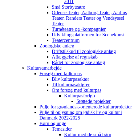
2011
Små Storbyteatre
Odense Teater, Aalborg Teater, Aarhus
Teater, Randers Teater og Vendsyssel
Teater
Turnéteatre og -kompagnier
Udviklingsplatformen for Scenekunst
Teatercentrum
Zoologiske anlæg
Driftstilskud til zoologiske anlæg
Aflæggelse af regnskab
Rådet for zoologiske anlæg
Kultursamarbejde
Forsøg med kulturpas
Bliv kulturpasaktør
Til kulturpasaktører
Om forsøg med kulturpas
Kulturpasforløb
Støttede projekter
Pulje for grønlandsk-orienterede kulturprojekter
Pulje til oplysning om jødisk liv og kultur i
Danmark 2022-2025
Børn og unge
Temasider
Kultur med de små børn