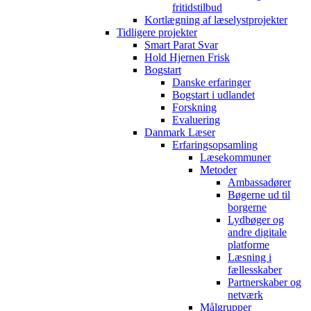
fritidstilbud
Kortlægning af læselystprojekter
Tidligere projekter
Smart Parat Svar
Hold Hjernen Frisk
Bogstart
Danske erfaringer
Bogstart i udlandet
Forskning
Evaluering
Danmark Læser
Erfaringsopsamling
Læsekommuner
Metoder
Ambassadører
Bøgerne ud til
borgerne
Lydbøger og
andre digitale
platforme
Læsning i
fællesskaber
Partnerskaber og
netværk
Målgrupper