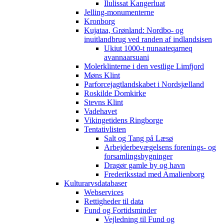
Ilulissat Kangerluat
Jelling-monumenterne
Kronborg
Kujataa, Grønland: Nordbo- og
inuitlandbrug ved randen af indlandsisen
Ukiut 1000-t nunaateqarneq
avannaarsuani
Molerklinterne i den vestlige Limfjord
Møns Klint
Parforcejagtlandskabet i Nordsjælland
Roskilde Domkirke
Stevns Klint
Vadehavet
Vikingetidens Ringborge
Tentativlisten
Salt og Tang på Læsø
Arbejderbevægelsens forenings- og
forsamlingsbygninger
Dragør gamle by og havn
Frederiksstad med Amalienborg
Kulturarvsdatabaser
Webservices
Rettigheder til data
Fund og Fortidsminder
Vejledning til Fund og