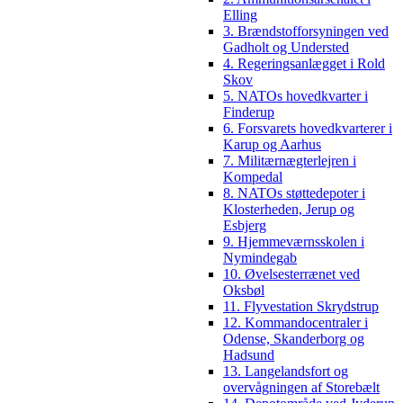
Elling
3. Brændstofforsyningen ved
Gadholt og Understed
4. Regeringsanlægget i Rold
Skov
5. NATOs hovedkvarter i
Finderup
6. Forsvarets hovedkvarterer i
Karup og Aarhus
7. Militærnægterlejren i
Kompedal
8. NATOs støttedepoter i
Klosterheden, Jerup og
Esbjerg
9. Hjemmeværnsskolen i
Nymindegab
10. Øvelsesterrænet ved
Oksbøl
11. Flyvestation Skrydstrup
12. Kommandocentraler i
Odense, Skanderborg og
Hadsund
13. Langelandsfort og
overvågningen af Storebælt