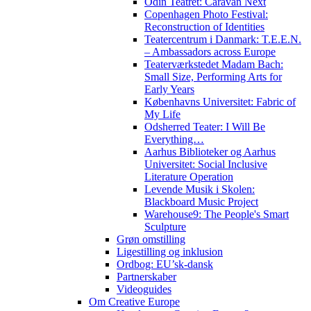
Odin Teatret: Caravan Next
Copenhagen Photo Festival:
Reconstruction of Identities
Teatercentrum i Danmark: T.E.E.N.
– Ambassadors across Europe
Teaterværkstedet Madam Bach:
Small Size, Performing Arts for
Early Years
Københavns Universitet: Fabric of
My Life
Odsherred Teater: I Will Be
Everything…
Aarhus Biblioteker og Aarhus
Universitet: Social Inclusive
Literature Operation
Levende Musik i Skolen:
Blackboard Music Project
Warehouse9: The People's Smart
Sculpture
Grøn omstilling
Ligestilling og inklusion
Ordbog: EU’sk-dansk
Partnerskaber
Videoguides
Om Creative Europe