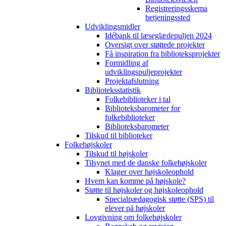
Registreringsskema
betjeningssted
Udviklingsmidler
Idébank til læseglædepuljen 2024
Oversigt over støttede projekter
Få inspiration fra biblioteksprojekter
Formidling af
udviklingspuljeprojekter
Projektafslutning
Biblioteksstatistik
Folkebiblioteker i tal
Biblioteksbarometer for
folkebiblioteker
Biblioteksbarometer
Tilskud til biblioteker
Folkehøjskoler
Tilskud til højskoler
Tilsynet med de danske folkehøjskoler
Klager over højskoleophold
Hvem kan komme på højskole?
Støtte til højskoler og højskoleophold
Specialpædagogisk støtte (SPS) til
elever på højskoler
Lovgivning om folkehøjskoler