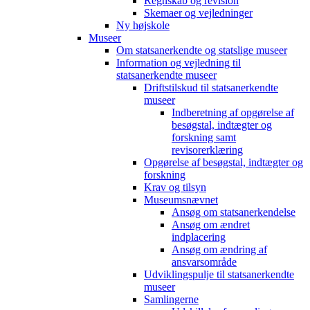
Regnskab og revision
Skemaer og vejledninger
Ny højskole
Museer
Om statsanerkendte og statslige museer
Information og vejledning til
statsanerkendte museer
Driftstilskud til statsanerkendte
museer
Indberetning af opgørelse af
besøgstal, indtægter og
forskning samt
revisorerklæring
Opgørelse af besøgstal, indtægter og
forskning
Krav og tilsyn
Museumsnævnet
Ansøg om statsanerkendelse
Ansøg om ændret
indplacering
Ansøg om ændring af
ansvarsområde
Udviklingspulje til statsanerkendte
museer
Samlingerne