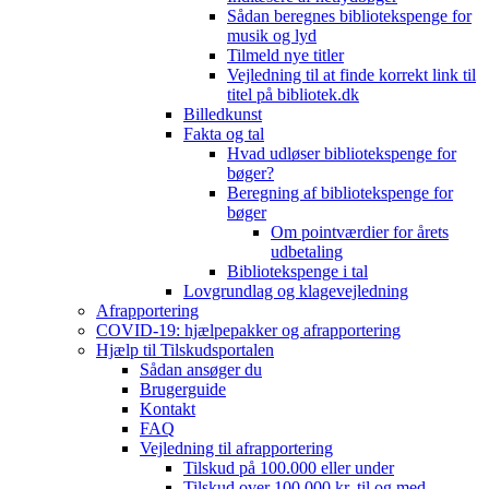
Sådan beregnes bibliotekspenge for
musik og lyd
Tilmeld nye titler
Vejledning til at finde korrekt link til
titel på bibliotek.dk
Billedkunst
Fakta og tal
Hvad udløser bibliotekspenge for
bøger?
Beregning af bibliotekspenge for
bøger
Om pointværdier for årets
udbetaling
Bibliotekspenge i tal
Lovgrundlag og klagevejledning
Afrapportering
COVID-19: hjælpepakker og afrapportering
Hjælp til Tilskudsportalen
Sådan ansøger du
Brugerguide
Kontakt
FAQ
Vejledning til afrapportering
Tilskud på 100.000 eller under
Tilskud over 100.000 kr. til og med