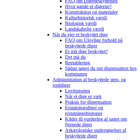
FAQ om Digebeskyttelsen
Hvor gamle er digerne?
Konstruktion og materialer
Kulturhistorisk værdi
Biologisk værdi
Landskabelig værdi
Når du ejer et beskyttet dige
FAQ om Ulovlige forhold på
beskyttede diger
Er mit dige beskyttet?
Det må du
Reetablering
Sådan søger du om dispensation hos
kommunen
Administration af beskyttede sten- og
jorddiger
Lovhistorien
Når et dige er væk
Praksis for dispensation
Erstatningsdiger og
erstatningsbiotoper
Kilder til vurdering af sager om
fjernede diger
Arkæologiske undersøgelser af
beskyttede diger