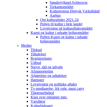
Sønderjylland-Schleswig
Trekantområdet
Kulturregion Østjysk Vækstbånd
Aarhus
Om kulturaftaler 2021-24
Puljen til kultur i hele landet
Lovgivning på kulturaftaleområdet
Kunst og kultur i udsatte boligområder
Puljen Kunst og kultur i udsatte
boligområder
Medier
Tilskud
Tilladelser
Registreringer
Udbud
Nævn, råd og udvalg
Afrapportering
Afgørelser og udtalelser
Høringer
Lovgivning og politiske aftaler
Tv-modtagelse, frit valg, must carry
Tilgængelighed
Klag over reklamer mm.
Værditest
Kulturbidraget