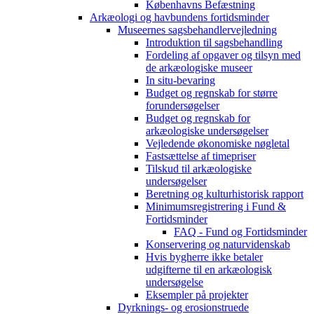
Københavns Befæstning
Arkæologi og havbundens fortidsminder
Museernes sagsbehandlervejledning
Introduktion til sagsbehandling
Fordeling af opgaver og tilsyn med
de arkæologiske museer
In situ-bevaring
Budget og regnskab for større
forundersøgelser
Budget og regnskab for
arkæologiske undersøgelser
Vejledende økonomiske nøgletal
Fastsættelse af timepriser
Tilskud til arkæologiske
undersøgelser
Beretning og kulturhistorisk rapport
Minimumsregistrering i Fund &
Fortidsminder
FAQ - Fund og Fortidsminder
Konservering og naturvidenskab
Hvis bygherre ikke betaler
udgifterne til en arkæologisk
undersøgelse
Eksempler på projekter
Dyrknings- og erosionstruede