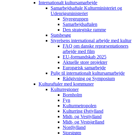
Internationalt kultursamarbejde
Samarbejdsaftale Kulturministeriet og
Udenrigsministeriet
Styregruppen
Samarbejdsaftalen
Den strategiske ramme
Statsbesøg
Styrelsens international arbejde med kultur
FAQ om danske repræsentationers
arbejde med film
EU-formandskab 2025
Aktuelle store projekter
Europæisk samarbejde
Pulje til internationalt kultursamarbejde
Rådgivning og Symposium
Kulturaftaler med kommuner
Kulturregioner
Bornholm
Fyn
Kulturmetropolen
Kulturring Østjylland
Midt- og Vestjylland
Midt- og Vestsjælland
Nordjylland
Storstrøm