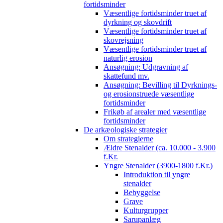
fortidsminder
Væsentlige fortidsminder truet af
dyrkning og skovdrift
Væsentlige fortidsminder truet af
skovrejsning
Væsentlige fortidsminder truet af
naturlig erosion
Ansøgning: Udgravning af
skattefund mv.
Ansøgning: Bevilling til Dyrknings-
og erosionstruede væsentlige
fortidsminder
Frikøb af arealer med væsentlige
fortidsminder
De arkæologiske strategier
Om strategierne
Ældre Stenalder (ca. 10.000 - 3.900
f.Kr.
Yngre Stenalder (3900-1800 f.Kr.)
Introduktion til yngre
stenalder
Bebyggelse
Grave
Kulturgrupper
Sarupanlæg