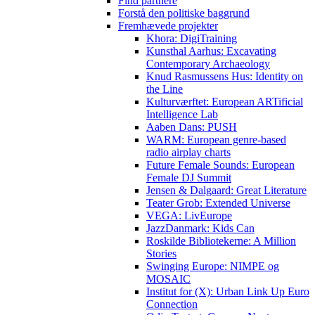
Find partnere
Forstå den politiske baggrund
Fremhævede projekter
Khora: DigiTraining
Kunsthal Aarhus: Excavating
Contemporary Archaeology
Knud Rasmussens Hus: Identity on
the Line
Kulturværftet: European ARTificial
Intelligence Lab
Aaben Dans: PUSH
WARM: European genre-based
radio airplay charts
Future Female Sounds: European
Female DJ Summit
Jensen & Dalgaard: Great Literature
Teater Grob: Extended Universe
VEGA: LivEurope
JazzDanmark: Kids Can
Roskilde Bibliotekerne: A Million
Stories
Swinging Europe: NIMPE og
MOSAIC
Institut for (X): Urban Link Up Euro
Connection