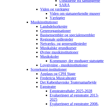
Udskillelse fra samlingerne
SARA
Viden og værktøjer
Viden om statsanerkendte museer
Værktøjer
Musikinstitutioner
Landsdelsorkestre
Genreorganisationer
Basisensembler og specialensembler
Regionale spillesteder
Netværks- og genrespillesteder
Musikalske grundkurser
Øvrige musikinstitutioner
Musikskoler
Kommuner, der modtager statsstøtte
Lovgivning - musikinstitutioner
Scenekunst-institutioner
Applaus og CPH Stage
Fredericia Musicalteater
Det Københavnske Teatersamarbejde
Egnsteatre
Egnsteateraftaler 2025-2028
Evalueringer af egnsteatre 2013-
2025
Evalueringer af egnsteatre 2008-