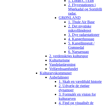
1. Loran-C i Eiði
2. Flyvestationen i
Mjørkadal og Sornfelli
radar.
GRØNLAND
1. Thule Air Base
2. Det mystiske
mikrofilmdepot
3. Dye radarstationer
4. Kangerlussuaq
5. Kangilinnguit /
Grønnedal
6. Narsarsuaq
2. verdenskrigs kulturspor
Kulturturisme
Vandplanlægning
Velfærdssamfundet
Kulturarvskommuner
Anbefalinger
1. Skab en værdifuld historie
2. Udvælg de rigtige
dynamoer
3. Formulér en vision for
kulturarven
4. Find og visualisér de