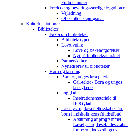
Fortidsminder
Fredede og bevaringsværdige bygninger
Vejledning
Ofte stillede spørgsmål
Kulturinstitutioner
Biblioteker
Fakta om biblioteker
Bibliotekstyper
Lovgivning
Love og bekendtgørelser
Nyt på biblioteksområdet
Partnerskaber
Nyhedsbrev til biblioteker
Børn og læsning
Børn og unges læseglæde
Call-tekst - Børn og unges
læseglæde
bogglad
Inspirationsmateriale til
BOGglad
Læselyst og læsefællesskaber for
børn i indskolingens fritidstilbud
Afslutning af programmet
Læselyst og læsefællesskaber
for børn i indskolingens