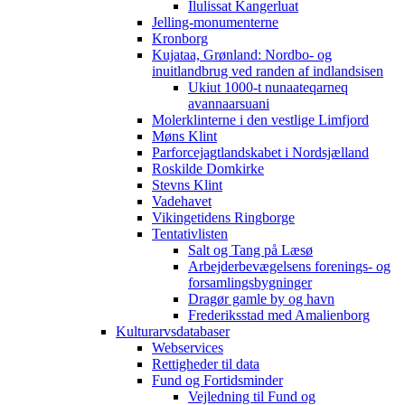
Ilulissat Kangerluat
Jelling-monumenterne
Kronborg
Kujataa, Grønland: Nordbo- og
inuitlandbrug ved randen af indlandsisen
Ukiut 1000-t nunaateqarneq
avannaarsuani
Molerklinterne i den vestlige Limfjord
Møns Klint
Parforcejagtlandskabet i Nordsjælland
Roskilde Domkirke
Stevns Klint
Vadehavet
Vikingetidens Ringborge
Tentativlisten
Salt og Tang på Læsø
Arbejderbevægelsens forenings- og
forsamlingsbygninger
Dragør gamle by og havn
Frederiksstad med Amalienborg
Kulturarvsdatabaser
Webservices
Rettigheder til data
Fund og Fortidsminder
Vejledning til Fund og