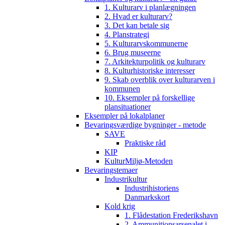
1. Kulturarv i planlægningen
2. Hvad er kulturarv?
3. Det kan betale sig
4. Planstrategi
5. Kulturarvskommunerne
6. Brug museerne
7. Arkitekturpolitik og kulturarv
8. Kulturhistoriske interesser
9. Skab overblik over kulturarven i
kommunen
10. Eksempler på forskellige
plansituationer
Eksempler på lokalplaner
Bevaringsværdige bygninger - metode
SAVE
Praktiske råd
KIP
KulturMiljø-Metoden
Bevaringstemaer
Industrikultur
Industrihistoriens
Danmarkskort
Kold krig
1. Flådestation Frederikshavn
2. Ammunitionsarsenalet i