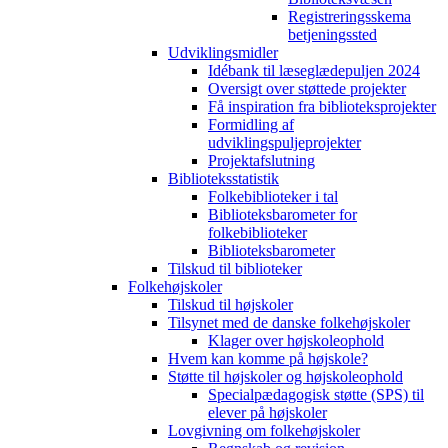
Registreringsskema
betjeningssted
Udviklingsmidler
Idébank til læseglædepuljen 2024
Oversigt over støttede projekter
Få inspiration fra biblioteksprojekter
Formidling af
udviklingspuljeprojekter
Projektafslutning
Biblioteksstatistik
Folkebiblioteker i tal
Biblioteksbarometer for
folkebiblioteker
Biblioteksbarometer
Tilskud til biblioteker
Folkehøjskoler
Tilskud til højskoler
Tilsynet med de danske folkehøjskoler
Klager over højskoleophold
Hvem kan komme på højskole?
Støtte til højskoler og højskoleophold
Specialpædagogisk støtte (SPS) til
elever på højskoler
Lovgivning om folkehøjskoler