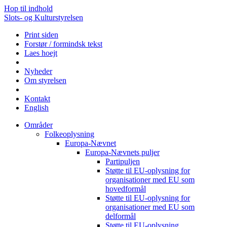
Hop til indhold
Slots- og Kulturstyrelsen
Print siden
Forstør / formindsk tekst
Laes hoejt
Nyheder
Om styrelsen
Kontakt
English
Områder
Folkeoplysning
Europa-Nævnet
Europa-Nævnets puljer
Partipuljen
Støtte til EU-oplysning for
organisationer med EU som
hovedformål
Støtte til EU-oplysning for
organisationer med EU som
delformål
Støtte til EU-oplysning