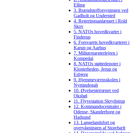
Elling
3. Brændstofforsyningen ved
Gadholt og Understed
4. Regeringsanlægget i Rold
Skov
5. NATOs hovedkvarter i
Finderup
6. Forsvarets hovedkvarterer i
Karup og Aarhus
7. Militærnægterlejren i
Kompedal
8. NATOs støttedepoter i
Klosterheden, Jerup og
Esbjerg
9. Hjemmeværnsskolen i
Nymindegab
10. Øvelsesterrænet ved
Oksbøl
11. Flyvestation Skrydstrup
12. Kommandocentraler i
Odense, Skanderborg og
Hadsund
13. Langelandsfort og
overvågningen af Storebælt