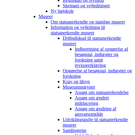
Regnskab og revision
Skemaer og vejledninger
Ny højskole
Museer
Om statsanerkendte og statslige museer
Information og vejledning til
statsanerkendte museer
Driftstilskud til statsanerkendte
museer
Indberetning af opgørelse af
besøgstal, indtægter og
forskning samt
revisorerklæring
Opgørelse af besøgstal, indtægter og
forskning
Krav og tilsyn
Museumsnævnet
Ansøg om statsanerkendelse
Ansøg om ændret
indplacering
Ansøg om ændring af
ansvarsområde
Udviklingspulje til statsanerkendte
museer
Samlingerne