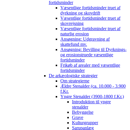
fortidsminder
Væsentlige fortidsminder truet af
dyrkning og skovdrift
Væsentlige fortidsminder truet af
skovrejsning
Væsentlige fortidsminder truet af
naturlig erosion
Ansøgning: Udgravning af
skattefund mv.
Ansøgning: Bevilling til Dyrknings-
og erosionstruede væsentlige
fortidsminder
Frikøb af arealer med væsentlige
fortidsminder
De arkæologiske strategier
Om strategierne
Ældre Stenalder (ca. 10.000 - 3.900
f.Kr.
Yngre Stenalder (3900-1800 f.Kr.)
Introduktion til yngre
stenalder
Bebyggelse
Grave
Kulturgrupper
Sarupanlæg