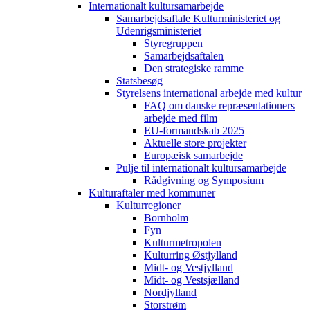
Internationalt kultursamarbejde
Samarbejdsaftale Kulturministeriet og
Udenrigsministeriet
Styregruppen
Samarbejdsaftalen
Den strategiske ramme
Statsbesøg
Styrelsens international arbejde med kultur
FAQ om danske repræsentationers
arbejde med film
EU-formandskab 2025
Aktuelle store projekter
Europæisk samarbejde
Pulje til internationalt kultursamarbejde
Rådgivning og Symposium
Kulturaftaler med kommuner
Kulturregioner
Bornholm
Fyn
Kulturmetropolen
Kulturring Østjylland
Midt- og Vestjylland
Midt- og Vestsjælland
Nordjylland
Storstrøm