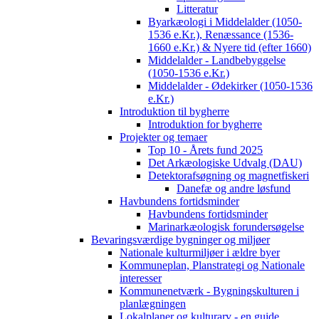
Litteratur
Byarkæologi i Middelalder (1050-
1536 e.Kr.), Renæssance (1536-
1660 e.Kr.) & Nyere tid (efter 1660)
Middelalder - Landbebyggelse
(1050-1536 e.Kr.)
Middelalder - Ødekirker (1050-1536
e.Kr.)
Introduktion til bygherre
Introduktion for bygherre
Projekter og temaer
Top 10 - Årets fund 2025
Det Arkæologiske Udvalg (DAU)
Detektorafsøgning og magnetfiskeri
Danefæ og andre løsfund
Havbundens fortidsminder
Havbundens fortidsminder
Marinarkæologisk forundersøgelse
Bevaringsværdige bygninger og miljøer
Nationale kulturmiljøer i ældre byer
Kommuneplan, Planstrategi og Nationale
interesser
Kommunenetværk - Bygningskulturen i
planlægningen
Lokalplaner og kulturarv - en guide