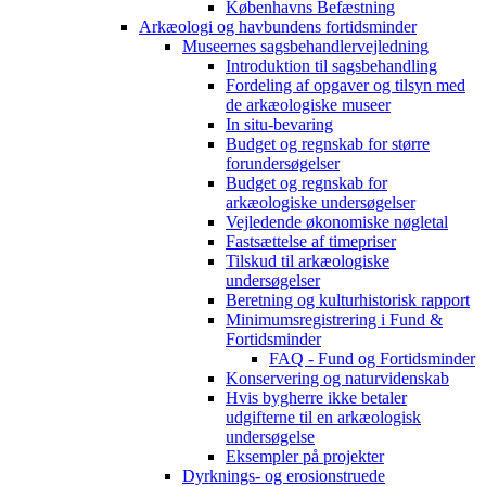
Københavns Befæstning
Arkæologi og havbundens fortidsminder
Museernes sagsbehandlervejledning
Introduktion til sagsbehandling
Fordeling af opgaver og tilsyn med
de arkæologiske museer
In situ-bevaring
Budget og regnskab for større
forundersøgelser
Budget og regnskab for
arkæologiske undersøgelser
Vejledende økonomiske nøgletal
Fastsættelse af timepriser
Tilskud til arkæologiske
undersøgelser
Beretning og kulturhistorisk rapport
Minimumsregistrering i Fund &
Fortidsminder
FAQ - Fund og Fortidsminder
Konservering og naturvidenskab
Hvis bygherre ikke betaler
udgifterne til en arkæologisk
undersøgelse
Eksempler på projekter
Dyrknings- og erosionstruede