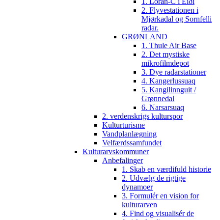
1. Loran-C i Eiði
2. Flyvestationen i
Mjørkadal og Sornfelli
radar.
GRØNLAND
1. Thule Air Base
2. Det mystiske
mikrofilmdepot
3. Dye radarstationer
4. Kangerlussuaq
5. Kangilinnguit /
Grønnedal
6. Narsarsuaq
2. verdenskrigs kulturspor
Kulturturisme
Vandplanlægning
Velfærdssamfundet
Kulturarvskommuner
Anbefalinger
1. Skab en værdifuld historie
2. Udvælg de rigtige
dynamoer
3. Formulér en vision for
kulturarven
4. Find og visualisér de