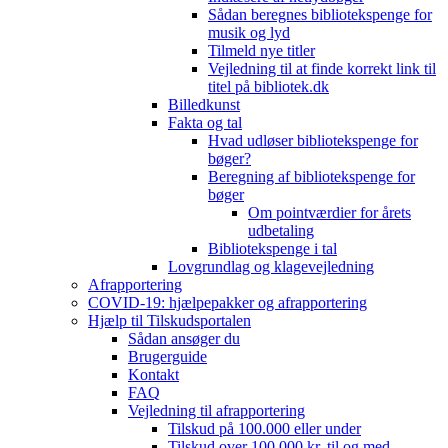
Sådan beregnes bibliotekspenge for
musik og lyd
Tilmeld nye titler
Vejledning til at finde korrekt link til
titel på bibliotek.dk
Billedkunst
Fakta og tal
Hvad udløser bibliotekspenge for
bøger?
Beregning af bibliotekspenge for
bøger
Om pointværdier for årets
udbetaling
Bibliotekspenge i tal
Lovgrundlag og klagevejledning
Afrapportering
COVID-19: hjælpepakker og afrapportering
Hjælp til Tilskudsportalen
Sådan ansøger du
Brugerguide
Kontakt
FAQ
Vejledning til afrapportering
Tilskud på 100.000 eller under
Tilskud over 100.000 kr. til og med