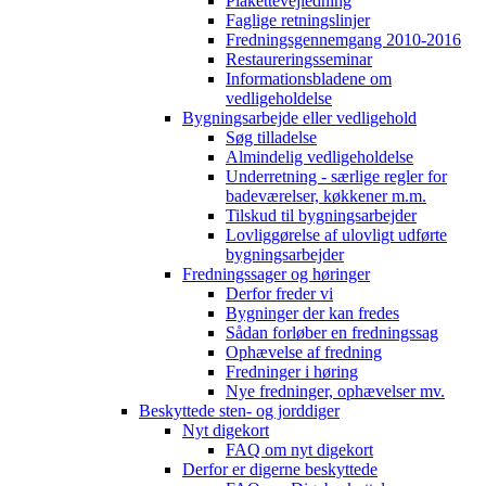
Plakettevejledning
Faglige retningslinjer
Fredningsgennemgang 2010-2016
Restaureringsseminar
Informationsbladene om
vedligeholdelse
Bygningsarbejde eller vedligehold
Søg tilladelse
Almindelig vedligeholdelse
Underretning - særlige regler for
badeværelser, køkkener m.m.
Tilskud til bygningsarbejder
Lovliggørelse af ulovligt udførte
bygningsarbejder
Fredningssager og høringer
Derfor freder vi
Bygninger der kan fredes
Sådan forløber en fredningssag
Ophævelse af fredning
Fredninger i høring
Nye fredninger, ophævelser mv.
Beskyttede sten- og jorddiger
Nyt digekort
FAQ om nyt digekort
Derfor er digerne beskyttede