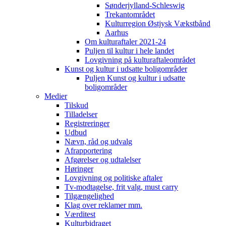
Sønderjylland-Schleswig
Trekantområdet
Kulturregion Østjysk Vækstbånd
Aarhus
Om kulturaftaler 2021-24
Puljen til kultur i hele landet
Lovgivning på kulturaftaleområdet
Kunst og kultur i udsatte boligområder
Puljen Kunst og kultur i udsatte
boligområder
Medier
Tilskud
Tilladelser
Registreringer
Udbud
Nævn, råd og udvalg
Afrapportering
Afgørelser og udtalelser
Høringer
Lovgivning og politiske aftaler
Tv-modtagelse, frit valg, must carry
Tilgængelighed
Klag over reklamer mm.
Værditest
Kulturbidraget