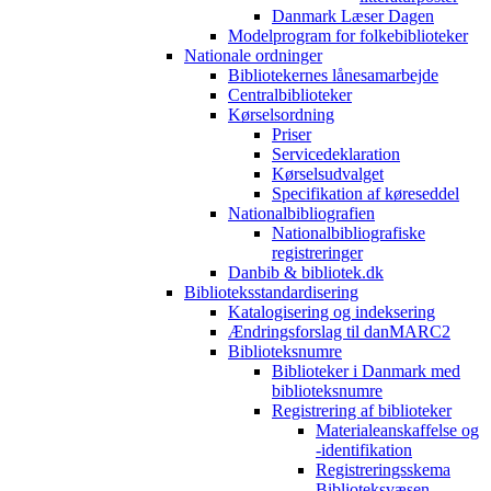
Danmark Læser Dagen
Modelprogram for folkebiblioteker
Nationale ordninger
Bibliotekernes lånesamarbejde
Centralbiblioteker
Kørselsordning
Priser
Servicedeklaration
Kørselsudvalget
Specifikation af køreseddel
Nationalbibliografien
Nationalbibliografiske
registreringer
Danbib & bibliotek.dk
Biblioteksstandardisering
Katalogisering og indeksering
Ændringsforslag til danMARC2
Biblioteksnumre
Biblioteker i Danmark med
biblioteksnumre
Registrering af biblioteker
Materialeanskaffelse og
-identifikation
Registreringsskema
Biblioteksvæsen