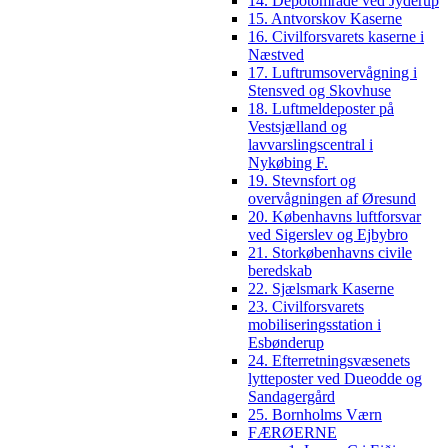
14. Depotområde ved Jyderup
15. Antvorskov Kaserne
16. Civilforsvarets kaserne i
Næstved
17. Luftrumsovervågning i
Stensved og Skovhuse
18. Luftmeldeposter på
Vestsjælland og
lavvarslingscentral i
Nykøbing F.
19. Stevnsfort og
overvågningen af Øresund
20. Københavns luftforsvar
ved Sigerslev og Ejbybro
21. Storkøbenhavns civile
beredskab
22. Sjælsmark Kaserne
23. Civilforsvarets
mobiliseringsstation i
Esbønderup
24. Efterretningsvæsenets
lytteposter ved Dueodde og
Sandagergård
25. Bornholms Værn
FÆRØERNE