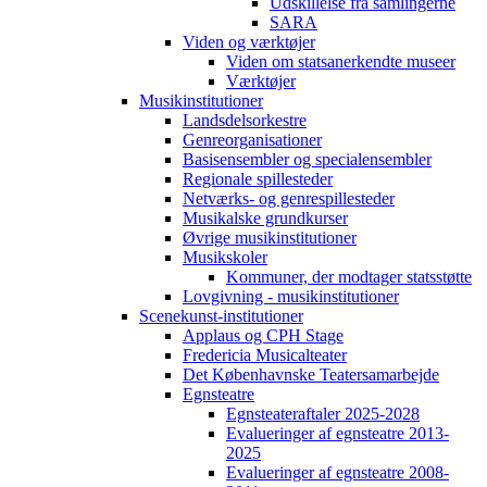
Udskillelse fra samlingerne
SARA
Viden og værktøjer
Viden om statsanerkendte museer
Værktøjer
Musikinstitutioner
Landsdelsorkestre
Genreorganisationer
Basisensembler og specialensembler
Regionale spillesteder
Netværks- og genrespillesteder
Musikalske grundkurser
Øvrige musikinstitutioner
Musikskoler
Kommuner, der modtager statsstøtte
Lovgivning - musikinstitutioner
Scenekunst-institutioner
Applaus og CPH Stage
Fredericia Musicalteater
Det Københavnske Teatersamarbejde
Egnsteatre
Egnsteateraftaler 2025-2028
Evalueringer af egnsteatre 2013-
2025
Evalueringer af egnsteatre 2008-