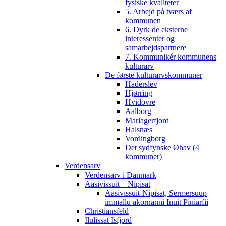
fysiske kvaliteter
5. Arbejd på tværs af
kommunen
6. Dyrk de eksterne
interessenter og
samarbejdspartnere
7. Kommunikér kommunens
kulturarv
De første kulturarvskommuner
Haderslev
Hjørring
Hvidovre
Aalborg
Mariagerfjord
Halsnæs
Vordingborg
Det sydfynske Øhav (4
kommuner)
Verdensarv
Verdensarv i Danmark
Aasivissuit – Nipisat
Aasivissuit-Nipisat, Sermersuup
immallu akornanni Inuit Piniarfii
Christiansfeld
Ilulissat Isfjord