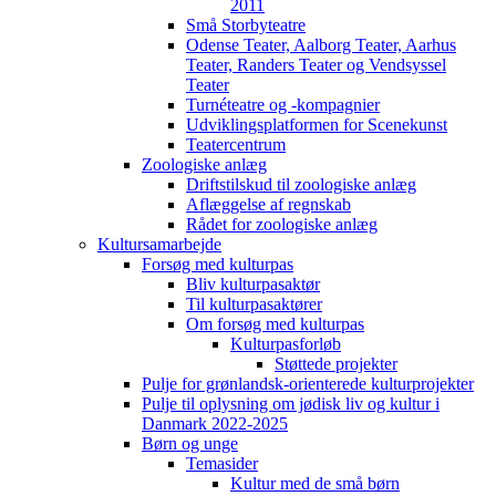
2011
Små Storbyteatre
Odense Teater, Aalborg Teater, Aarhus
Teater, Randers Teater og Vendsyssel
Teater
Turnéteatre og -kompagnier
Udviklingsplatformen for Scenekunst
Teatercentrum
Zoologiske anlæg
Driftstilskud til zoologiske anlæg
Aflæggelse af regnskab
Rådet for zoologiske anlæg
Kultursamarbejde
Forsøg med kulturpas
Bliv kulturpasaktør
Til kulturpasaktører
Om forsøg med kulturpas
Kulturpasforløb
Støttede projekter
Pulje for grønlandsk-orienterede kulturprojekter
Pulje til oplysning om jødisk liv og kultur i
Danmark 2022-2025
Børn og unge
Temasider
Kultur med de små børn