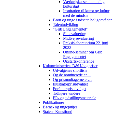
Værktøjskasse til en tidlig
kulturstart
Inspiration til kunst og kultur
med de mindste
Børn og unge i udsatte boligområder
Talentudvikling
"Grib Engagementet"
Slutevaluering
Midtvejsevaluering
Praksislaboratorium 22. juni
2022
Online-seminar om Grib
Engagementet
Opstartskonference
Kulturministeriets B&U-bogpriser
Udvalgenes shortliste
Og de nominerede er…
Og prismodtagerne er…
Illustratorprisudvalget
Forfatterprisudvalget
Tidligere vindere
PR- og udstillingsmateriale
Publikationer
Børne- og ungepuljer
Statens Kunstfond