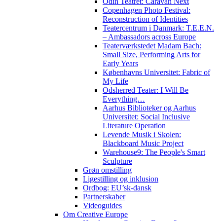
Odin Teatret: Caravan Next
Copenhagen Photo Festival:
Reconstruction of Identities
Teatercentrum i Danmark: T.E.E.N.
– Ambassadors across Europe
Teaterværkstedet Madam Bach:
Small Size, Performing Arts for
Early Years
Københavns Universitet: Fabric of
My Life
Odsherred Teater: I Will Be
Everything…
Aarhus Biblioteker og Aarhus
Universitet: Social Inclusive
Literature Operation
Levende Musik i Skolen:
Blackboard Music Project
Warehouse9: The People's Smart
Sculpture
Grøn omstilling
Ligestilling og inklusion
Ordbog: EU’sk-dansk
Partnerskaber
Videoguides
Om Creative Europe