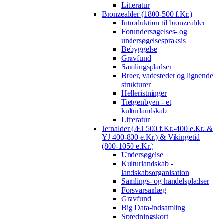
Litteratur
Bronzealder (1800-500 f.Kr.)
Introduktion til bronzealder
Forundersøgelses- og
undersøgelsespraksis
Bebyggelse
Gravfund
Samlingspladser
Broer, vadesteder og lignende
strukturer
Helleristninger
Tietgenbyen - et
kulturlandskab
Litteratur
Jernalder (ÆJ 500 f.Kr.-400 e.Kr. &
YJ 400-800 e.Kr.) & Vikingetid
(800-1050 e.Kr.)
Undersøgelse
Kulturlandskab -
landskabsorganisation
Samlings- og handelspladser
Forsvarsanlæg
Gravfund
Big Data-indsamling
Spredningskort