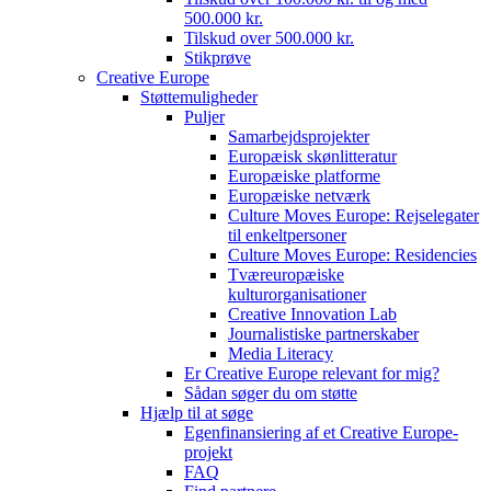
500.000 kr.
Tilskud over 500.000 kr.
Stikprøve
Creative Europe
Støttemuligheder
Puljer
Samarbejdsprojekter
Europæisk skønlitteratur
Europæiske platforme
Europæiske netværk
Culture Moves Europe: Rejselegater
til enkeltpersoner
Culture Moves Europe: Residencies
Tværeuropæiske
kulturorganisationer
Creative Innovation Lab
Journalistiske partnerskaber
Media Literacy
Er Creative Europe relevant for mig?
Sådan søger du om støtte
Hjælp til at søge
Egenfinansiering af et Creative Europe-
projekt
FAQ