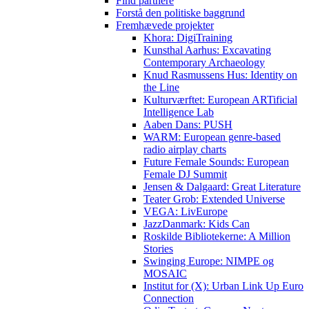
Find partnere
Forstå den politiske baggrund
Fremhævede projekter
Khora: DigiTraining
Kunsthal Aarhus: Excavating
Contemporary Archaeology
Knud Rasmussens Hus: Identity on
the Line
Kulturværftet: European ARTificial
Intelligence Lab
Aaben Dans: PUSH
WARM: European genre-based
radio airplay charts
Future Female Sounds: European
Female DJ Summit
Jensen & Dalgaard: Great Literature
Teater Grob: Extended Universe
VEGA: LivEurope
JazzDanmark: Kids Can
Roskilde Bibliotekerne: A Million
Stories
Swinging Europe: NIMPE og
MOSAIC
Institut for (X): Urban Link Up Euro
Connection