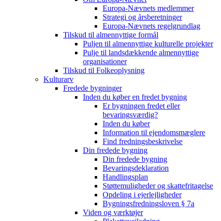
Europa-Nævnets medlemmer
Strategi og årsberetninger
Europa-Nævnets regelgrundlag
Tilskud til almennyttige formål
Puljen til almennyttige kulturelle projekter
Pulje til landsdækkende almennyttige
organisationer
Tilskud til Folkeoplysning
Kulturarv
Fredede bygninger
Inden du køber en fredet bygning
Er bygningen fredet eller
bevaringsværdig?
Inden du køber
Information til ejendomsmæglere
Find fredningsbeskrivelse
Din fredede bygning
Din fredede bygning
Bevaringsdeklaration
Handlingsplan
Støttemuligheder og skattefritagelse
Opdeling i ejerlejligheder
Bygningsfredningsloven § 7a
Viden og værktøjer