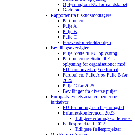
Oplysning om EU-formandskabet
Gode råd
Rapporter fra tilskudsmodtagere
Partipuljen
Pulje A
Pulje B
Pulje C
Forsvarsforbeholdspuljen
Bevillingsoversigter
Pulje Støtte til EU-oplysning
Partipuljen og Støtte til EU-
oplysning for organisationer med
EU som hoved- og delformål
Partipuljen, Pulje A og Pulje B før
2025
Pulje C før 2025
Bevillinger fra diverse puljer
Europa-Nævnets arrangementer og
initiativer
EU-formidling i en brydningstid
Erfaringskonferencen 2023
Tidligere erfaringskonferencer
Fællesprojektet i 2022
Tidligere fællesprojekter
Om Europa-Nævnet