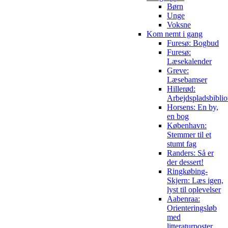
Børn
Unge
Voksne
Kom nemt i gang
Furesø: Bogbud
Furesø:
Læsekalender
Greve:
Læsebamser
Hillerød:
Arbejdspladsbiblio
Horsens: En by,
en bog
København:
Stemmer til et
stumt fag
Randers: Så er
der dessert!
Ringkøbing-
Skjern: Læs igen,
lyst til oplevelser
Aabenraa:
Orienteringsløb
med
litteraturposter