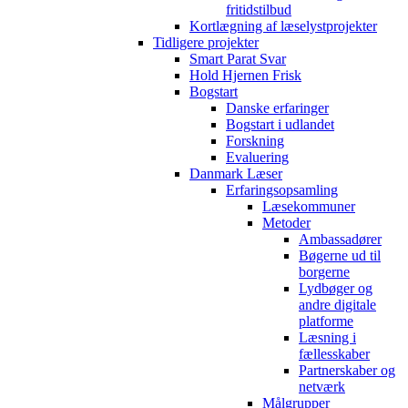
fritidstilbud
Kortlægning af læselystprojekter
Tidligere projekter
Smart Parat Svar
Hold Hjernen Frisk
Bogstart
Danske erfaringer
Bogstart i udlandet
Forskning
Evaluering
Danmark Læser
Erfaringsopsamling
Læsekommuner
Metoder
Ambassadører
Bøgerne ud til
borgerne
Lydbøger og
andre digitale
platforme
Læsning i
fællesskaber
Partnerskaber og
netværk
Målgrupper