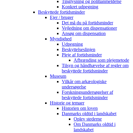
Tinglysning og politianmeldelse
Konkret udpegning
Beskyttede fortidsminder
Ejer / bruger
Det må du på fortidsminder
Vejledning om dispensationer
Ansøg om dispensation
Myndighed
Udpegning
Beskyttelseslinjen
Pleje af fortidsminder
Afbrænding som plejemetode
Tilsyn og håndhævelse af regler om
beskyttede fortidsminder
Museum
Vilkår om arkæologiske
undersøgelse
Forskningsundersøgelser af
beskyttede fortidsminder
Historie og temaer
Historien om loven
Danmarks oldtid i landskabet
Oplev stederne
Om Danmarks oldtid i
landskabet