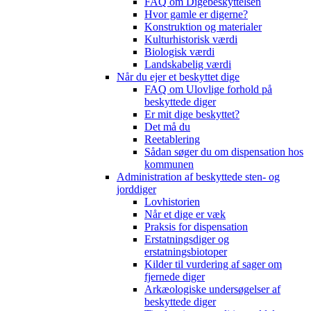
FAQ om Digebeskyttelsen
Hvor gamle er digerne?
Konstruktion og materialer
Kulturhistorisk værdi
Biologisk værdi
Landskabelig værdi
Når du ejer et beskyttet dige
FAQ om Ulovlige forhold på
beskyttede diger
Er mit dige beskyttet?
Det må du
Reetablering
Sådan søger du om dispensation hos
kommunen
Administration af beskyttede sten- og
jorddiger
Lovhistorien
Når et dige er væk
Praksis for dispensation
Erstatningsdiger og
erstatningsbiotoper
Kilder til vurdering af sager om
fjernede diger
Arkæologiske undersøgelser af
beskyttede diger