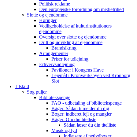
Politisk reklame
Den europæiske forordning om mediefrihed
Slotte og ejendomme
Høringer
Vedligeholdelse af kulturinstitutioners
ejendomme
Oversigt over slotte og ejendomme
Drift og udvikling af ejendomme
Brandsikring
Arrangementer
Priser for udlejning
Erhvervsudlejning
Pavilloner i Kongens Have
Lejemål i Kronværksbyen ved Kronborg
Slot
Tilskud
Søg puljer
Bibliotekspenge
FAQ - udbetaling af bibliotekspenge
Bøger: Sådan tilmelder du dig
Bøger: indberet fejl og mangler
Bøger: Om din titelliste
Sådan læser du din titelliste
Musik og lyd
Indlæsere af netlydbøger