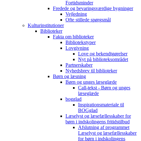
Fortidsminder
Fredede og bevaringsværdige bygninger
Vejledning
Ofte stillede spørgsmål
Kulturinstitutioner
Biblioteker
Fakta om biblioteker
Bibliotekstyper
Lovgivning
Love og bekendtgørelser
Nyt på biblioteksområdet
Partnerskaber
Nyhedsbrev til biblioteker
Børn og læsning
Børn og unges læseglæde
Call-tekst - Børn og unges
læseglæde
bogglad
Inspirationsmateriale til
BOGglad
Læselyst og læsefællesskaber for
børn i indskolingens fritidstilbud
Afslutning af programmet
Læselyst og læsefællesskaber
for børn i indskolingens