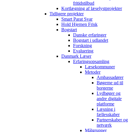
fritidstilbud
Kortlægning af læselystprojekter
Tidligere projekter
Smart Parat Svar
Hold Hjernen Frisk
Bogstart
Danske erfaringer
Bogstart i udlandet
Forskning
Evaluering
Danmark Læser
Erfaringsopsamling
Læsekommuner
Metoder
Ambassadører
Bøgerne ud til
borgerne
Lydbøger og
andre digitale
platforme
Læsning i
fællesskaber
Partnerskaber og
netværk
Målgrupper