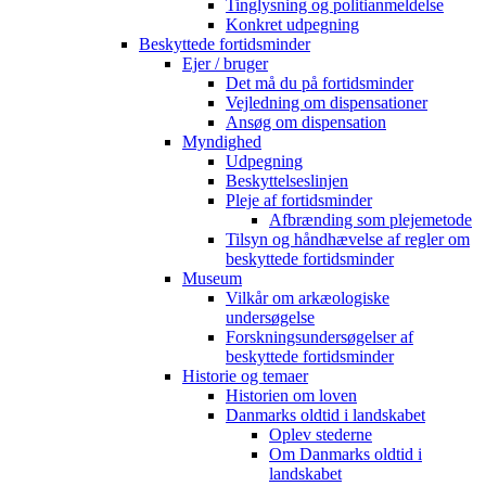
Tinglysning og politianmeldelse
Konkret udpegning
Beskyttede fortidsminder
Ejer / bruger
Det må du på fortidsminder
Vejledning om dispensationer
Ansøg om dispensation
Myndighed
Udpegning
Beskyttelseslinjen
Pleje af fortidsminder
Afbrænding som plejemetode
Tilsyn og håndhævelse af regler om
beskyttede fortidsminder
Museum
Vilkår om arkæologiske
undersøgelse
Forskningsundersøgelser af
beskyttede fortidsminder
Historie og temaer
Historien om loven
Danmarks oldtid i landskabet
Oplev stederne
Om Danmarks oldtid i
landskabet