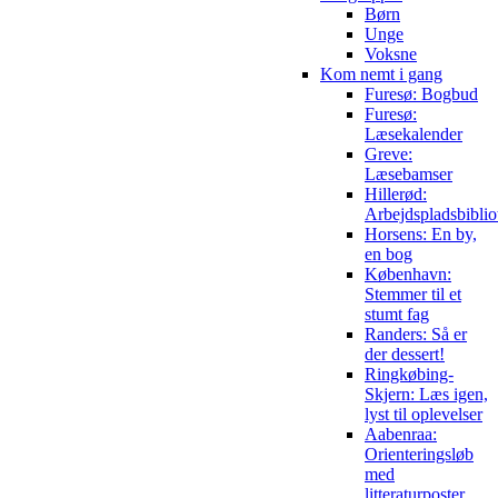
Børn
Unge
Voksne
Kom nemt i gang
Furesø: Bogbud
Furesø:
Læsekalender
Greve:
Læsebamser
Hillerød:
Arbejdspladsbiblio
Horsens: En by,
en bog
København:
Stemmer til et
stumt fag
Randers: Så er
der dessert!
Ringkøbing-
Skjern: Læs igen,
lyst til oplevelser
Aabenraa:
Orienteringsløb
med
litteraturposter