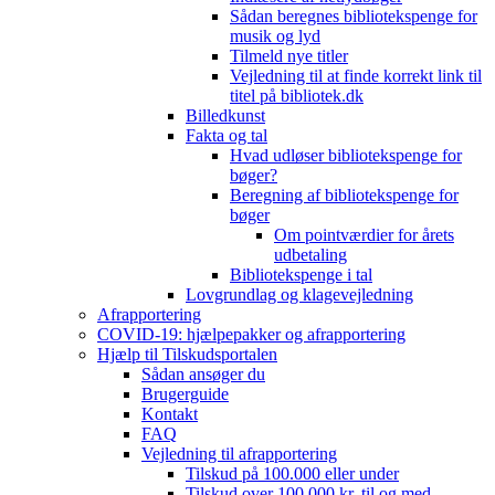
Sådan beregnes bibliotekspenge for
musik og lyd
Tilmeld nye titler
Vejledning til at finde korrekt link til
titel på bibliotek.dk
Billedkunst
Fakta og tal
Hvad udløser bibliotekspenge for
bøger?
Beregning af bibliotekspenge for
bøger
Om pointværdier for årets
udbetaling
Bibliotekspenge i tal
Lovgrundlag og klagevejledning
Afrapportering
COVID-19: hjælpepakker og afrapportering
Hjælp til Tilskudsportalen
Sådan ansøger du
Brugerguide
Kontakt
FAQ
Vejledning til afrapportering
Tilskud på 100.000 eller under
Tilskud over 100.000 kr. til og med