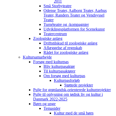
2011
Små Storbyteatre
Odense Teater, Aalborg Teater, Aarhus
Teater, Randers Teater og Vendsyssel
Teater
Turnéteatre og -kompagnier
Udviklingsplatformen for Scenekunst
Teatercentrum
Zoologiske anlæg
Driftstilskud til zoologiske anlæg
Aflæggelse af regnskab
Rådet for zoologiske anlæg
Kultursamarbejde
Forsøg med kulturpas
Bliv kulturpasaktør
Til kulturpasaktører
Om forsøg med kulturpas
Kulturpasforløb
Støttede projekter
Pulje for grønlandsk-orienterede kulturprojekter
Pulje til oplysning om jødisk liv og kultur i
Danmark 2022-2025
Børn og unge
Temasider
Kultur med de små børn