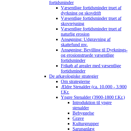
fortidsminder
Væsentlige fortidsminder truet af
dyrkning og skovdrift
Væsentlige fortidsminder truet af
skovrejsning
Væsentlige fortidsminder truet af
naturlig erosion
Ansøgning: Udgravning af
skattefund mv.
Ansøgning: Bevilling til Dyrknings-
og erosionstruede væsentlige
fortidsminder
Frikøb af arealer med væsentlige
fortidsminder
De arkæologiske strategier
Om strategierne
Ældre Stenalder (ca. 10.000 - 3.900
f.Kr.
Yngre Stenalder (3900-1800 f.Kr.)
Introduktion til yngre
stenalder
Bebyggelse
Grave
Kulturgrupper
Sarupanlæg