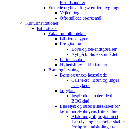
Fortidsminder
Fredede og bevaringsværdige bygninger
Vejledning
Ofte stillede spørgsmål
Kulturinstitutioner
Biblioteker
Fakta om biblioteker
Bibliotekstyper
Lovgivning
Love og bekendtgørelser
Nyt på biblioteksområdet
Partnerskaber
Nyhedsbrev til biblioteker
Børn og læsning
Børn og unges læseglæde
Call-tekst - Børn og unges
læseglæde
bogglad
Inspirationsmateriale til
BOGglad
Læselyst og læsefællesskaber for
børn i indskolingens fritidstilbud
Afslutning af programmet
Læselyst og læsefællesskaber
for børn i indskolingens