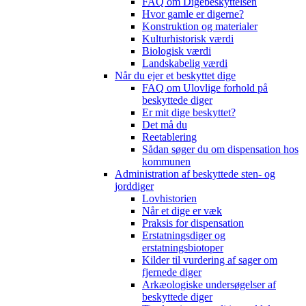
FAQ om Digebeskyttelsen
Hvor gamle er digerne?
Konstruktion og materialer
Kulturhistorisk værdi
Biologisk værdi
Landskabelig værdi
Når du ejer et beskyttet dige
FAQ om Ulovlige forhold på
beskyttede diger
Er mit dige beskyttet?
Det må du
Reetablering
Sådan søger du om dispensation hos
kommunen
Administration af beskyttede sten- og
jorddiger
Lovhistorien
Når et dige er væk
Praksis for dispensation
Erstatningsdiger og
erstatningsbiotoper
Kilder til vurdering af sager om
fjernede diger
Arkæologiske undersøgelser af
beskyttede diger