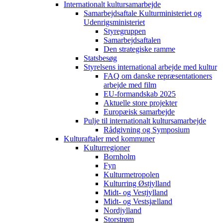
Internationalt kultursamarbejde
Samarbejdsaftale Kulturministeriet og
Udenrigsministeriet
Styregruppen
Samarbejdsaftalen
Den strategiske ramme
Statsbesøg
Styrelsens international arbejde med kultur
FAQ om danske repræsentationers
arbejde med film
EU-formandskab 2025
Aktuelle store projekter
Europæisk samarbejde
Pulje til internationalt kultursamarbejde
Rådgivning og Symposium
Kulturaftaler med kommuner
Kulturregioner
Bornholm
Fyn
Kulturmetropolen
Kulturring Østjylland
Midt- og Vestjylland
Midt- og Vestsjælland
Nordjylland
Storstrøm