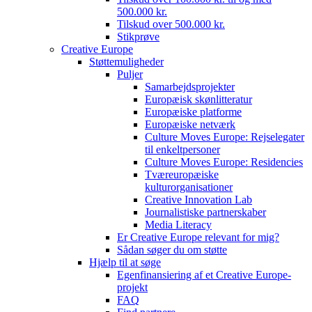
500.000 kr.
Tilskud over 500.000 kr.
Stikprøve
Creative Europe
Støttemuligheder
Puljer
Samarbejdsprojekter
Europæisk skønlitteratur
Europæiske platforme
Europæiske netværk
Culture Moves Europe: Rejselegater
til enkeltpersoner
Culture Moves Europe: Residencies
Tværeuropæiske
kulturorganisationer
Creative Innovation Lab
Journalistiske partnerskaber
Media Literacy
Er Creative Europe relevant for mig?
Sådan søger du om støtte
Hjælp til at søge
Egenfinansiering af et Creative Europe-
projekt
FAQ