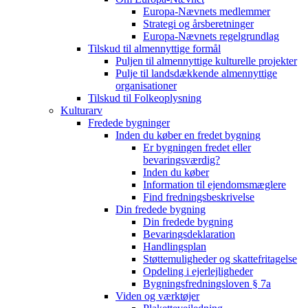
Europa-Nævnets medlemmer
Strategi og årsberetninger
Europa-Nævnets regelgrundlag
Tilskud til almennyttige formål
Puljen til almennyttige kulturelle projekter
Pulje til landsdækkende almennyttige
organisationer
Tilskud til Folkeoplysning
Kulturarv
Fredede bygninger
Inden du køber en fredet bygning
Er bygningen fredet eller
bevaringsværdig?
Inden du køber
Information til ejendomsmæglere
Find fredningsbeskrivelse
Din fredede bygning
Din fredede bygning
Bevaringsdeklaration
Handlingsplan
Støttemuligheder og skattefritagelse
Opdeling i ejerlejligheder
Bygningsfredningsloven § 7a
Viden og værktøjer