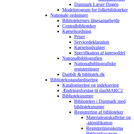
Danmark Læser Dagen
Modelprogram for folkebiblioteker
Nationale ordninger
Bibliotekernes lånesamarbejde
Centralbiblioteker
Kørselsordning
Priser
Servicedeklaration
Kørselsudvalget
Specifikation af køreseddel
Nationalbibliografien
Nationalbibliografiske
registreringer
Danbib & bibliotek.dk
Biblioteksstandardisering
Katalogisering og indeksering
Ændringsforslag til danMARC2
Biblioteksnumre
Biblioteker i Danmark med
biblioteksnumre
Registrering af biblioteker
Materialeanskaffelse og
-identifikation
Registreringsskema
Biblioteksvæsen