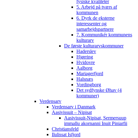
fysiske kvaliteter
5. Arbejd på tværs af
kommunen
6. Dyrk de eksterne
interessenter og
samarbejdspartnere
7. Kommunikér kommunens
kulturarv
De første kulturarvskommuner
Haderslev
Hjørring
Hvidovre
Aalborg
Mariagerfjord
Halsnæs
Vordingborg
Det sydfynske Øhav (4
kommuner)
Verdensarv
Verdensarv i Danmark
Aasivissuit – Nipisat
Aasivissuit-Nipisat, Sermersuup
immallu akornanni Inuit Piniarfii
Christiansfeld
Ilulissat Isfjord