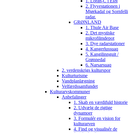
1. Loran-C i Eiði
2. Flyvestationen i
Mjørkadal og Sornfelli
radar.
GRØNLAND
1. Thule Air Base
2. Det mystiske
mikrofilmdepot
3. Dye radarstationer
4. Kangerlussuaq
5. Kangilinnguit /
Grønnedal
6. Narsarsuaq
2. verdenskrigs kulturspor
Kulturturisme
Vandplanlægning
Velfærdssamfundet
Kulturarvskommuner
Anbefalinger
1. Skab en værdifuld historie
2. Udvælg de rigtige
dynamoer
3. Formulér en vision for
kulturarven
4. Find og visualisér de