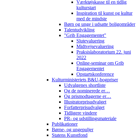
Værktøjskasse til en tidlig
kulturstart
Inspiration til kunst og kultur
med de mindste
Børn og unge i udsatte boligområder
Talentudvikling
"Grib Engagementet"
Slutevaluering
Midtvejsevaluering
Praksislaboratorium 22. juni
2022
Online-seminar om Grib
Engagementet
Opstartskonference
Kulturministeriets B&U-bogpriser
Udvalgenes shortliste
Og de nominerede er…
Og prismodtagerne er…
Illustratorprisudvalget
Forfatterprisudvalget
Tidligere vindere
PR- og udstillingsmateriale
Publikationer
Børne- og ungepuljer
Statens Kunstfond