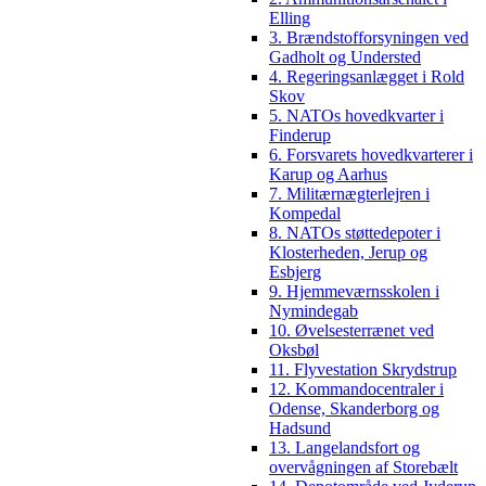
Elling
3. Brændstofforsyningen ved
Gadholt og Understed
4. Regeringsanlægget i Rold
Skov
5. NATOs hovedkvarter i
Finderup
6. Forsvarets hovedkvarterer i
Karup og Aarhus
7. Militærnægterlejren i
Kompedal
8. NATOs støttedepoter i
Klosterheden, Jerup og
Esbjerg
9. Hjemmeværnsskolen i
Nymindegab
10. Øvelsesterrænet ved
Oksbøl
11. Flyvestation Skrydstrup
12. Kommandocentraler i
Odense, Skanderborg og
Hadsund
13. Langelandsfort og
overvågningen af Storebælt