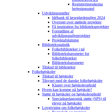
Registreringsskema
betjeningssted
Udviklingsmidler
Idébank til læseglædepuljen 2024
Oversigt over støttede projekter
Få inspiration fra biblioteksprojekter
Formidling af
udviklingspuljeprojekter
Projektafslutning
Biblioteksstatistik
Folkebiblioteker i tal
Biblioteksbarometer for
folkebiblioteker
Biblioteksbarometer
Tilskud til biblioteker
Folkehøjskoler
Tilskud til højskoler
Tilsynet med de danske folkehøjskoler
Klager over højskoleophold
Hvem kan komme på højskole?
Støtte til højskoler og højskoleophold
Specialpædagogisk støtte (SPS) til
elever på højskoler
Lovgivning om folkehøjskoler