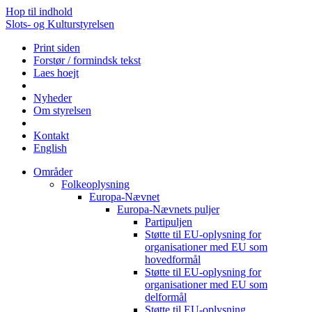
Hop til indhold
Slots- og Kulturstyrelsen
Print siden
Forstør / formindsk tekst
Laes hoejt
Nyheder
Om styrelsen
Kontakt
English
Områder
Folkeoplysning
Europa-Nævnet
Europa-Nævnets puljer
Partipuljen
Støtte til EU-oplysning for
organisationer med EU som
hovedformål
Støtte til EU-oplysning for
organisationer med EU som
delformål
Støtte til EU-oplysning