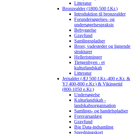
Litteratur
Bronzealder (1800-500 f.Kr.)
Introduktion til bronzealder
Forundersøgelses- og
undersøgelsespraksis
Bebyggelse
Gravfund
Samlingspladser
Broer, vadesteder og lignende
strukturer
Helleristninger
Tietgenbyen - et
kulturlandskab
Litteratur
Jernalder (ÆJ 500 f.Kr.-400 e.Kr. &
YJ 400-800 e.Kr.) & Vikingetid
(800-1050 e.Kr.)
Undersøgelse
Kulturlandskab -
landskabsorganisation
Samlings- og handelspladser
Forsvarsanlæg
Gravfund
Big Data-indsamling
Spredningskort