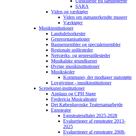
Udskillelse fra samlingerne
SARA
Viden og værktøjer
Viden om statsanerkendte museer
Værktøjer
Musikinstitutioner
Landsdelsorkestre
Genreorganisationer
Basisensembler og specialensembler
Regionale spillesteder
Netværks- og genrespillesteder
Musikalske grundkurser
Øvrige musikinstitutioner
Musikskoler
Kommuner, der modtager statsstøtte
Lovgivning - musikinstitutioner
Scenekunst-institutioner
Applaus og CPH Stage
Fredericia Musicalteater
Det Københavnske Teatersamarbejde
Egnsteatre
Egnsteateraftaler 2025-2028
Evalueringer af egnsteatre 2013-
2025
Evalueringer af egnsteatre 2008-