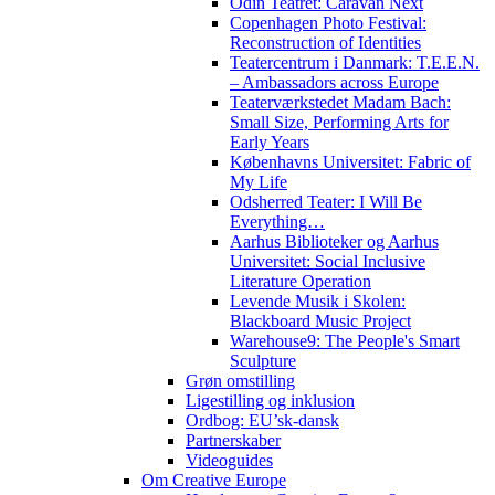
Odin Teatret: Caravan Next
Copenhagen Photo Festival:
Reconstruction of Identities
Teatercentrum i Danmark: T.E.E.N.
– Ambassadors across Europe
Teaterværkstedet Madam Bach:
Small Size, Performing Arts for
Early Years
Københavns Universitet: Fabric of
My Life
Odsherred Teater: I Will Be
Everything…
Aarhus Biblioteker og Aarhus
Universitet: Social Inclusive
Literature Operation
Levende Musik i Skolen:
Blackboard Music Project
Warehouse9: The People's Smart
Sculpture
Grøn omstilling
Ligestilling og inklusion
Ordbog: EU’sk-dansk
Partnerskaber
Videoguides
Om Creative Europe