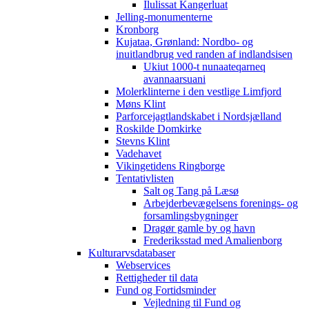
Ilulissat Kangerluat
Jelling-monumenterne
Kronborg
Kujataa, Grønland: Nordbo- og
inuitlandbrug ved randen af indlandsisen
Ukiut 1000-t nunaateqarneq
avannaarsuani
Molerklinterne i den vestlige Limfjord
Møns Klint
Parforcejagtlandskabet i Nordsjælland
Roskilde Domkirke
Stevns Klint
Vadehavet
Vikingetidens Ringborge
Tentativlisten
Salt og Tang på Læsø
Arbejderbevægelsens forenings- og
forsamlingsbygninger
Dragør gamle by og havn
Frederiksstad med Amalienborg
Kulturarvsdatabaser
Webservices
Rettigheder til data
Fund og Fortidsminder
Vejledning til Fund og