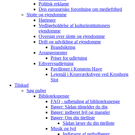
Politisk reklame
Den europæiske forordning om mediefrihed
Slotte og ejendomme
Høringer
Vedligeholdelse af kulturinstitutioners
ejendomme
Oversigt over slotte og ejendomme
Drift og udvikling af ejendomme
Brandsikring
Arrangementer
Priser for udlejning
Erhvervsudlejning
Pavilloner i Kongens Have
Lejemål i Kronværksbyen ved Kronborg
Slot
Tilskud
Søg puljer
Bibliotekspenge
FAQ - udbetaling af bibliotekspenge
Bøger: Sådan tilmelder du dig
Bøger: indberet fejl og mangler
Bøger: Om din titelliste
Sådan læser du din titelliste
Musik og lyd
Indlæsere af netlydbøger