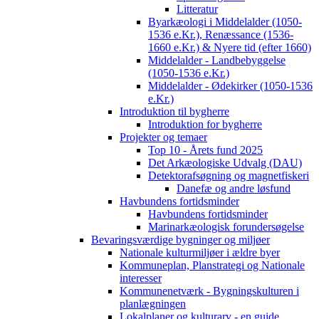
Litteratur
Byarkæologi i Middelalder (1050-
1536 e.Kr.), Renæssance (1536-
1660 e.Kr.) & Nyere tid (efter 1660)
Middelalder - Landbebyggelse
(1050-1536 e.Kr.)
Middelalder - Ødekirker (1050-1536
e.Kr.)
Introduktion til bygherre
Introduktion for bygherre
Projekter og temaer
Top 10 - Årets fund 2025
Det Arkæologiske Udvalg (DAU)
Detektorafsøgning og magnetfiskeri
Danefæ og andre løsfund
Havbundens fortidsminder
Havbundens fortidsminder
Marinarkæologisk forundersøgelse
Bevaringsværdige bygninger og miljøer
Nationale kulturmiljøer i ældre byer
Kommuneplan, Planstrategi og Nationale
interesser
Kommunenetværk - Bygningskulturen i
planlægningen
Lokalplaner og kulturarv - en guide