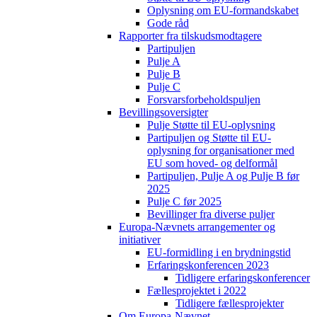
Oplysning om EU-formandskabet
Gode råd
Rapporter fra tilskudsmodtagere
Partipuljen
Pulje A
Pulje B
Pulje C
Forsvarsforbeholdspuljen
Bevillingsoversigter
Pulje Støtte til EU-oplysning
Partipuljen og Støtte til EU-
oplysning for organisationer med
EU som hoved- og delformål
Partipuljen, Pulje A og Pulje B før
2025
Pulje C før 2025
Bevillinger fra diverse puljer
Europa-Nævnets arrangementer og
initiativer
EU-formidling i en brydningstid
Erfaringskonferencen 2023
Tidligere erfaringskonferencer
Fællesprojektet i 2022
Tidligere fællesprojekter
Om Europa-Nævnet