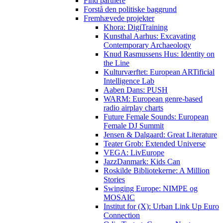
Find partnere
Forstå den politiske baggrund
Fremhævede projekter
Khora: DigiTraining
Kunsthal Aarhus: Excavating
Contemporary Archaeology
Knud Rasmussens Hus: Identity on
the Line
Kulturværftet: European ARTificial
Intelligence Lab
Aaben Dans: PUSH
WARM: European genre-based
radio airplay charts
Future Female Sounds: European
Female DJ Summit
Jensen & Dalgaard: Great Literature
Teater Grob: Extended Universe
VEGA: LivEurope
JazzDanmark: Kids Can
Roskilde Bibliotekerne: A Million
Stories
Swinging Europe: NIMPE og
MOSAIC
Institut for (X): Urban Link Up Euro
Connection