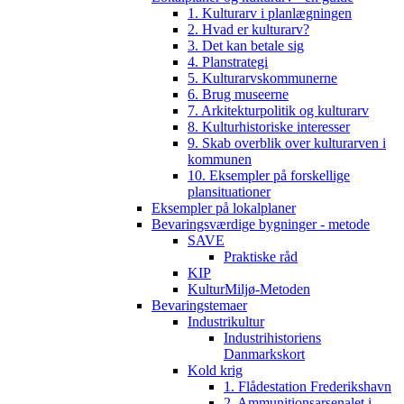
1. Kulturarv i planlægningen
2. Hvad er kulturarv?
3. Det kan betale sig
4. Planstrategi
5. Kulturarvskommunerne
6. Brug museerne
7. Arkitekturpolitik og kulturarv
8. Kulturhistoriske interesser
9. Skab overblik over kulturarven i
kommunen
10. Eksempler på forskellige
plansituationer
Eksempler på lokalplaner
Bevaringsværdige bygninger - metode
SAVE
Praktiske råd
KIP
KulturMiljø-Metoden
Bevaringstemaer
Industrikultur
Industrihistoriens
Danmarkskort
Kold krig
1. Flådestation Frederikshavn
2. Ammunitionsarsenalet i