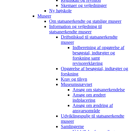
Regnskab og revision
Skemaer og vejledninger
Ny højskole
Museer
Om statsanerkendte og statslige museer
Information og vejledning til
statsanerkendte museer
Driftstilskud til statsanerkendte
museer
Indberetning af opgørelse af
besøgstal, indtægter og
forskning samt
revisorerklæring
Opgørelse af besøgstal, indtægter og
forskning
Krav og tilsyn
Museumsnævnet
Ansøg om statsanerkendelse
Ansøg om ændret
indplacering
Ansøg om ændring af
ansvarsområde
Udviklingspulje til statsanerkendte
museer
Samlingerne