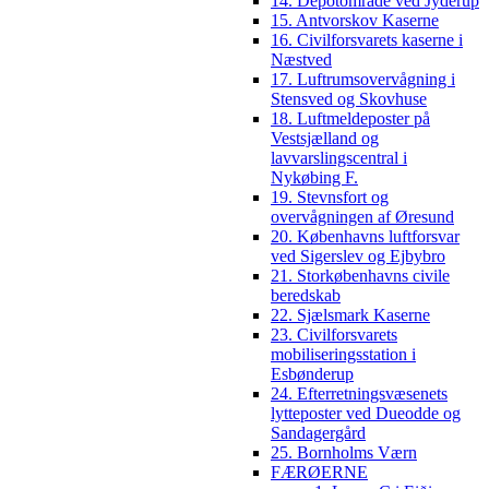
14. Depotområde ved Jyderup
15. Antvorskov Kaserne
16. Civilforsvarets kaserne i
Næstved
17. Luftrumsovervågning i
Stensved og Skovhuse
18. Luftmeldeposter på
Vestsjælland og
lavvarslingscentral i
Nykøbing F.
19. Stevnsfort og
overvågningen af Øresund
20. Københavns luftforsvar
ved Sigerslev og Ejbybro
21. Storkøbenhavns civile
beredskab
22. Sjælsmark Kaserne
23. Civilforsvarets
mobiliseringsstation i
Esbønderup
24. Efterretningsvæsenets
lytteposter ved Dueodde og
Sandagergård
25. Bornholms Værn
FÆRØERNE