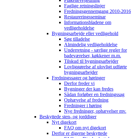
Plakettevejledning
Faglige retningslinjer
Fredningsgennemgang 2010-2016
Restaureringsseminar
Informationsbladene om
vedligeholdelse
Bygningsarbejde eller vedligehold
Søg tilladelse
Almindelig vedligeholdelse
Underretning - særlige regler for
badeværelser, køkkener m.m.
Tilskud til bygningsarbejder
Lovliggørelse af ulovligt udførte
bygningsarbejder
Fredningssager og høringer
Derfor freder vi
Bygninger der kan fredes
Sådan forløber en fredningssag
Ophævelse af fredning
Fredninger i høring
Nye fredninger, ophævelser mv.
Beskyttede sten- og jorddiger
Nyt digekort
FAQ om nyt digekort
Derfor er digerne beskyttede