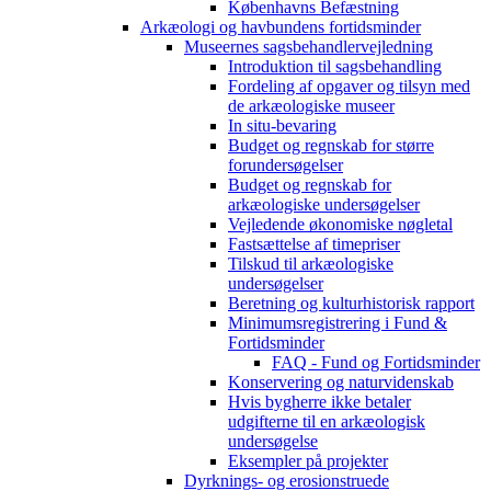
Københavns Befæstning
Arkæologi og havbundens fortidsminder
Museernes sagsbehandlervejledning
Introduktion til sagsbehandling
Fordeling af opgaver og tilsyn med
de arkæologiske museer
In situ-bevaring
Budget og regnskab for større
forundersøgelser
Budget og regnskab for
arkæologiske undersøgelser
Vejledende økonomiske nøgletal
Fastsættelse af timepriser
Tilskud til arkæologiske
undersøgelser
Beretning og kulturhistorisk rapport
Minimumsregistrering i Fund &
Fortidsminder
FAQ - Fund og Fortidsminder
Konservering og naturvidenskab
Hvis bygherre ikke betaler
udgifterne til en arkæologisk
undersøgelse
Eksempler på projekter
Dyrknings- og erosionstruede