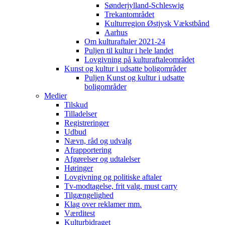
Sønderjylland-Schleswig
Trekantområdet
Kulturregion Østjysk Vækstbånd
Aarhus
Om kulturaftaler 2021-24
Puljen til kultur i hele landet
Lovgivning på kulturaftaleområdet
Kunst og kultur i udsatte boligområder
Puljen Kunst og kultur i udsatte
boligområder
Medier
Tilskud
Tilladelser
Registreringer
Udbud
Nævn, råd og udvalg
Afrapportering
Afgørelser og udtalelser
Høringer
Lovgivning og politiske aftaler
Tv-modtagelse, frit valg, must carry
Tilgængelighed
Klag over reklamer mm.
Værditest
Kulturbidraget