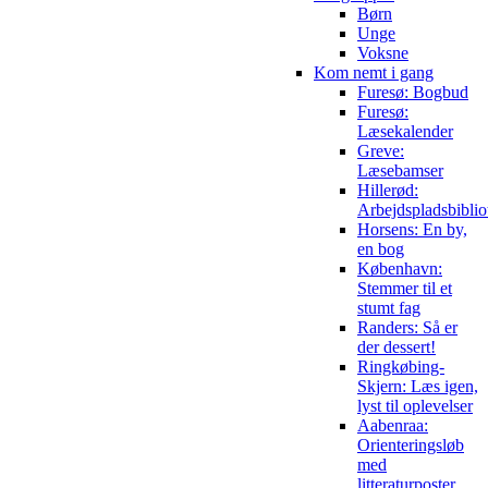
Børn
Unge
Voksne
Kom nemt i gang
Furesø: Bogbud
Furesø:
Læsekalender
Greve:
Læsebamser
Hillerød:
Arbejdspladsbiblio
Horsens: En by,
en bog
København:
Stemmer til et
stumt fag
Randers: Så er
der dessert!
Ringkøbing-
Skjern: Læs igen,
lyst til oplevelser
Aabenraa:
Orienteringsløb
med
litteraturposter