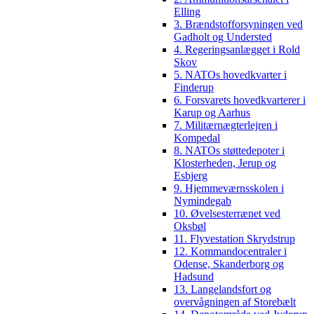
Elling
3. Brændstofforsyningen ved
Gadholt og Understed
4. Regeringsanlægget i Rold
Skov
5. NATOs hovedkvarter i
Finderup
6. Forsvarets hovedkvarterer i
Karup og Aarhus
7. Militærnægterlejren i
Kompedal
8. NATOs støttedepoter i
Klosterheden, Jerup og
Esbjerg
9. Hjemmeværnsskolen i
Nymindegab
10. Øvelsesterrænet ved
Oksbøl
11. Flyvestation Skrydstrup
12. Kommandocentraler i
Odense, Skanderborg og
Hadsund
13. Langelandsfort og
overvågningen af Storebælt