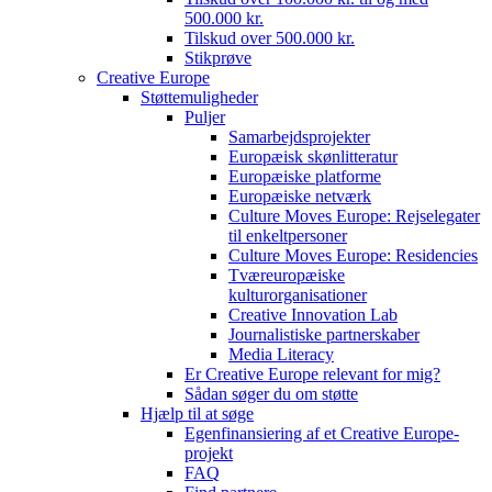
500.000 kr.
Tilskud over 500.000 kr.
Stikprøve
Creative Europe
Støttemuligheder
Puljer
Samarbejdsprojekter
Europæisk skønlitteratur
Europæiske platforme
Europæiske netværk
Culture Moves Europe: Rejselegater
til enkeltpersoner
Culture Moves Europe: Residencies
Tværeuropæiske
kulturorganisationer
Creative Innovation Lab
Journalistiske partnerskaber
Media Literacy
Er Creative Europe relevant for mig?
Sådan søger du om støtte
Hjælp til at søge
Egenfinansiering af et Creative Europe-
projekt
FAQ