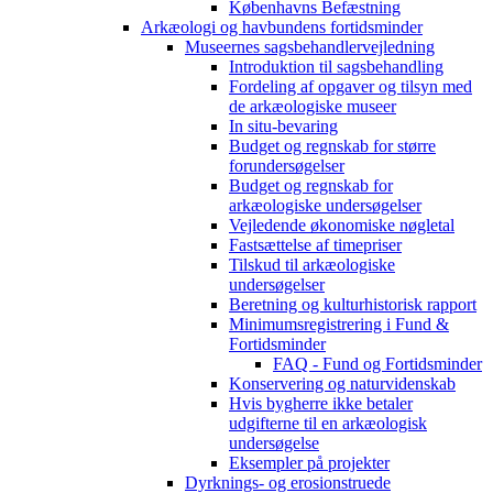
Københavns Befæstning
Arkæologi og havbundens fortidsminder
Museernes sagsbehandlervejledning
Introduktion til sagsbehandling
Fordeling af opgaver og tilsyn med
de arkæologiske museer
In situ-bevaring
Budget og regnskab for større
forundersøgelser
Budget og regnskab for
arkæologiske undersøgelser
Vejledende økonomiske nøgletal
Fastsættelse af timepriser
Tilskud til arkæologiske
undersøgelser
Beretning og kulturhistorisk rapport
Minimumsregistrering i Fund &
Fortidsminder
FAQ - Fund og Fortidsminder
Konservering og naturvidenskab
Hvis bygherre ikke betaler
udgifterne til en arkæologisk
undersøgelse
Eksempler på projekter
Dyrknings- og erosionstruede