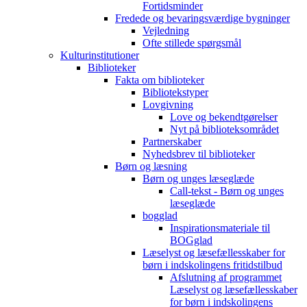
Fortidsminder
Fredede og bevaringsværdige bygninger
Vejledning
Ofte stillede spørgsmål
Kulturinstitutioner
Biblioteker
Fakta om biblioteker
Bibliotekstyper
Lovgivning
Love og bekendtgørelser
Nyt på biblioteksområdet
Partnerskaber
Nyhedsbrev til biblioteker
Børn og læsning
Børn og unges læseglæde
Call-tekst - Børn og unges
læseglæde
bogglad
Inspirationsmateriale til
BOGglad
Læselyst og læsefællesskaber for
børn i indskolingens fritidstilbud
Afslutning af programmet
Læselyst og læsefællesskaber
for børn i indskolingens