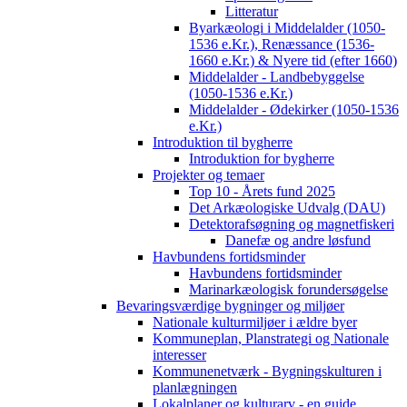
Litteratur
Byarkæologi i Middelalder (1050-
1536 e.Kr.), Renæssance (1536-
1660 e.Kr.) & Nyere tid (efter 1660)
Middelalder - Landbebyggelse
(1050-1536 e.Kr.)
Middelalder - Ødekirker (1050-1536
e.Kr.)
Introduktion til bygherre
Introduktion for bygherre
Projekter og temaer
Top 10 - Årets fund 2025
Det Arkæologiske Udvalg (DAU)
Detektorafsøgning og magnetfiskeri
Danefæ og andre løsfund
Havbundens fortidsminder
Havbundens fortidsminder
Marinarkæologisk forundersøgelse
Bevaringsværdige bygninger og miljøer
Nationale kulturmiljøer i ældre byer
Kommuneplan, Planstrategi og Nationale
interesser
Kommunenetværk - Bygningskulturen i
planlægningen
Lokalplaner og kulturarv - en guide