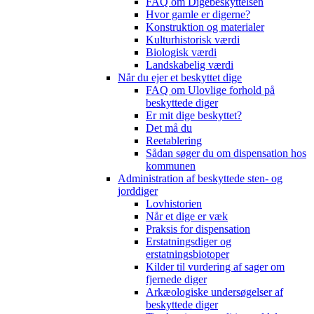
FAQ om Digebeskyttelsen
Hvor gamle er digerne?
Konstruktion og materialer
Kulturhistorisk værdi
Biologisk værdi
Landskabelig værdi
Når du ejer et beskyttet dige
FAQ om Ulovlige forhold på
beskyttede diger
Er mit dige beskyttet?
Det må du
Reetablering
Sådan søger du om dispensation hos
kommunen
Administration af beskyttede sten- og
jorddiger
Lovhistorien
Når et dige er væk
Praksis for dispensation
Erstatningsdiger og
erstatningsbiotoper
Kilder til vurdering af sager om
fjernede diger
Arkæologiske undersøgelser af
beskyttede diger