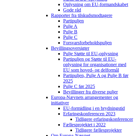
Oplysning om EU-formandskabet
Gode råd
Rapporter fra tilskudsmodtagere
Partipuljen
Pulje A
Pulje B
Pulje C
Forsvarsforbeholdspuljen
Bevillingsoversigter
Pulje Støtte til EU-oplysning
Partipuljen og Støtte til EU-
oplysning for organisationer med
EU som hoved- og delformål
Partipuljen, Pulje A og Pulje B før
2025
Pulje C før 2025
Bevillinger fra diverse puljer
Europa-Nævnets arrangementer og
initiativer
EU-formidling i en brydningstid
Erfaringskonferencen 2023
Tidligere erfaringskonferencer
Fællesprojektet i 2022
Tidligere fællesprojekter
Om Europa-Nævnet