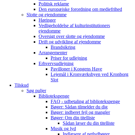
Politisk reklame
Den europæiske forordning om mediefrihed
Slotte og ejendomme
Høringer
Vedligeholdelse af kulturinstitutioners
ejendomme
Oversigt over slotte og ejendomme
Drift og udvikling af ejendomme
Brandsikring
Arrangementer
Priser for udlejning
Erhvervsudlejning
Pavilloner i Kongens Have
Lejemål i Kronværksbyen ved Kronborg
Slot
Tilskud
Søg puljer
Bibliotekspenge
FAQ - udbetaling af bibliotekspenge
Bøger: Sådan tilmelder du dig
Bøger: indberet fejl og mangler
Bøger: Om din titelliste
Sådan læser du din titelliste
Musik og lyd
Indlæsere af netlydbøger