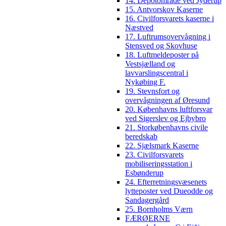
14. Depotområde ved Jyderup
15. Antvorskov Kaserne
16. Civilforsvarets kaserne i
Næstved
17. Luftrumsovervågning i
Stensved og Skovhuse
18. Luftmeldeposter på
Vestsjælland og
lavvarslingscentral i
Nykøbing F.
19. Stevnsfort og
overvågningen af Øresund
20. Københavns luftforsvar
ved Sigerslev og Ejbybro
21. Storkøbenhavns civile
beredskab
22. Sjælsmark Kaserne
23. Civilforsvarets
mobiliseringsstation i
Esbønderup
24. Efterretningsvæsenets
lytteposter ved Dueodde og
Sandagergård
25. Bornholms Værn
FÆRØERNE