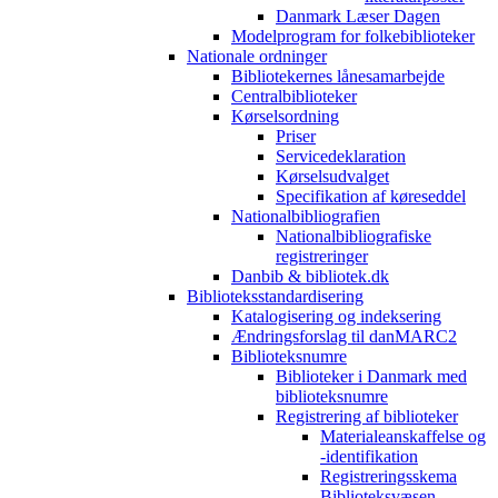
Danmark Læser Dagen
Modelprogram for folkebiblioteker
Nationale ordninger
Bibliotekernes lånesamarbejde
Centralbiblioteker
Kørselsordning
Priser
Servicedeklaration
Kørselsudvalget
Specifikation af køreseddel
Nationalbibliografien
Nationalbibliografiske
registreringer
Danbib & bibliotek.dk
Biblioteksstandardisering
Katalogisering og indeksering
Ændringsforslag til danMARC2
Biblioteksnumre
Biblioteker i Danmark med
biblioteksnumre
Registrering af biblioteker
Materialeanskaffelse og
-identifikation
Registreringsskema
Biblioteksvæsen