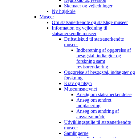
Regnskab og revision
Skemaer og vejledninger
Ny højskole
Museer
Om statsanerkendte og statslige museer
Information og vejledning til
statsanerkendte museer
Driftstilskud til statsanerkendte
museer
Indberetning af opgørelse af
besøgstal, indtægter og
forskning samt
revisorerklæring
Opgørelse af besøgstal, indtægter og
forskning
Krav og tilsyn
Museumsnævnet
Ansøg om statsanerkendelse
Ansøg om ændret
indplacering
Ansøg om ændring af
ansvarsområde
Udviklingspulje til statsanerkendte
museer
Samlingerne