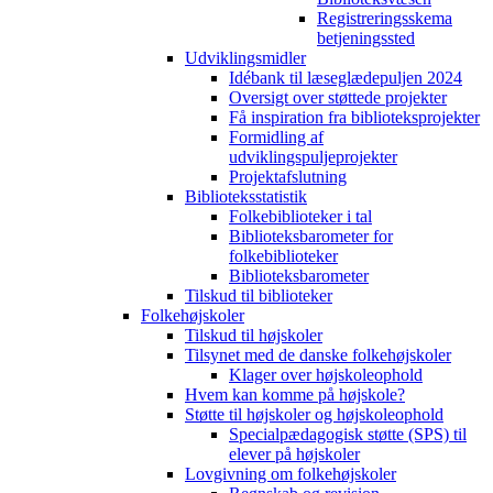
Registreringsskema
betjeningssted
Udviklingsmidler
Idébank til læseglædepuljen 2024
Oversigt over støttede projekter
Få inspiration fra biblioteksprojekter
Formidling af
udviklingspuljeprojekter
Projektafslutning
Biblioteksstatistik
Folkebiblioteker i tal
Biblioteksbarometer for
folkebiblioteker
Biblioteksbarometer
Tilskud til biblioteker
Folkehøjskoler
Tilskud til højskoler
Tilsynet med de danske folkehøjskoler
Klager over højskoleophold
Hvem kan komme på højskole?
Støtte til højskoler og højskoleophold
Specialpædagogisk støtte (SPS) til
elever på højskoler
Lovgivning om folkehøjskoler