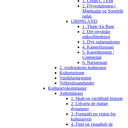
1. Loran-C i Eiði
2. Flyvestationen i
Mjørkadal og Sornfelli
radar.
GRØNLAND
1. Thule Air Base
2. Det mystiske
mikrofilmdepot
3. Dye radarstationer
4. Kangerlussuaq
5. Kangilinnguit /
Grønnedal
6. Narsarsuaq
2. verdenskrigs kulturspor
Kulturturisme
Vandplanlægning
Velfærdssamfundet
Kulturarvskommuner
Anbefalinger
1. Skab en værdifuld historie
2. Udvælg de rigtige
dynamoer
3. Formulér en vision for
kulturarven
4. Find og visualisér de