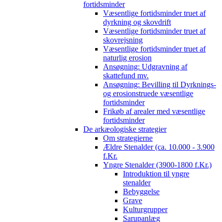
fortidsminder
Væsentlige fortidsminder truet af
dyrkning og skovdrift
Væsentlige fortidsminder truet af
skovrejsning
Væsentlige fortidsminder truet af
naturlig erosion
Ansøgning: Udgravning af
skattefund mv.
Ansøgning: Bevilling til Dyrknings-
og erosionstruede væsentlige
fortidsminder
Frikøb af arealer med væsentlige
fortidsminder
De arkæologiske strategier
Om strategierne
Ældre Stenalder (ca. 10.000 - 3.900
f.Kr.
Yngre Stenalder (3900-1800 f.Kr.)
Introduktion til yngre
stenalder
Bebyggelse
Grave
Kulturgrupper
Sarupanlæg