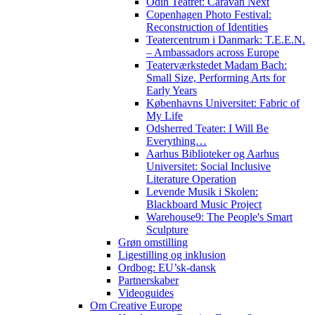
Odin Teatret: Caravan Next
Copenhagen Photo Festival:
Reconstruction of Identities
Teatercentrum i Danmark: T.E.E.N.
– Ambassadors across Europe
Teaterværkstedet Madam Bach:
Small Size, Performing Arts for
Early Years
Københavns Universitet: Fabric of
My Life
Odsherred Teater: I Will Be
Everything…
Aarhus Biblioteker og Aarhus
Universitet: Social Inclusive
Literature Operation
Levende Musik i Skolen:
Blackboard Music Project
Warehouse9: The People's Smart
Sculpture
Grøn omstilling
Ligestilling og inklusion
Ordbog: EU’sk-dansk
Partnerskaber
Videoguides
Om Creative Europe