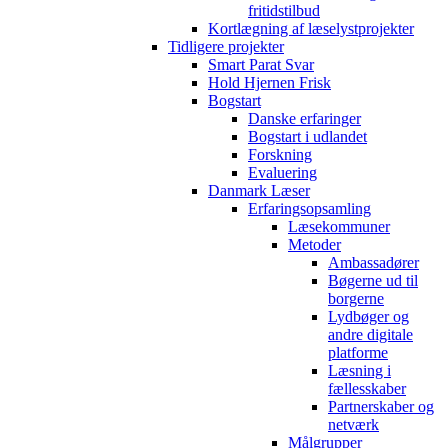
fritidstilbud
Kortlægning af læselystprojekter
Tidligere projekter
Smart Parat Svar
Hold Hjernen Frisk
Bogstart
Danske erfaringer
Bogstart i udlandet
Forskning
Evaluering
Danmark Læser
Erfaringsopsamling
Læsekommuner
Metoder
Ambassadører
Bøgerne ud til
borgerne
Lydbøger og
andre digitale
platforme
Læsning i
fællesskaber
Partnerskaber og
netværk
Målgrupper