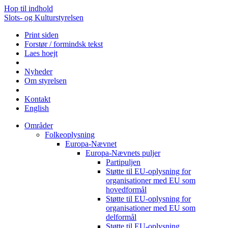
Hop til indhold
Slots- og Kulturstyrelsen
Print siden
Forstør / formindsk tekst
Laes hoejt
Nyheder
Om styrelsen
Kontakt
English
Områder
Folkeoplysning
Europa-Nævnet
Europa-Nævnets puljer
Partipuljen
Støtte til EU-oplysning for
organisationer med EU som
hovedformål
Støtte til EU-oplysning for
organisationer med EU som
delformål
Støtte til EU-oplysning