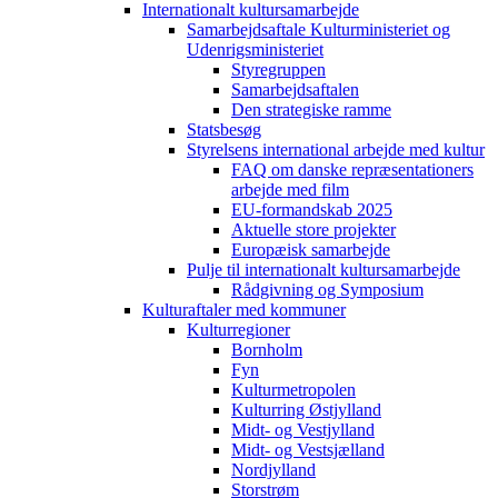
Internationalt kultursamarbejde
Samarbejdsaftale Kulturministeriet og
Udenrigsministeriet
Styregruppen
Samarbejdsaftalen
Den strategiske ramme
Statsbesøg
Styrelsens international arbejde med kultur
FAQ om danske repræsentationers
arbejde med film
EU-formandskab 2025
Aktuelle store projekter
Europæisk samarbejde
Pulje til internationalt kultursamarbejde
Rådgivning og Symposium
Kulturaftaler med kommuner
Kulturregioner
Bornholm
Fyn
Kulturmetropolen
Kulturring Østjylland
Midt- og Vestjylland
Midt- og Vestsjælland
Nordjylland
Storstrøm