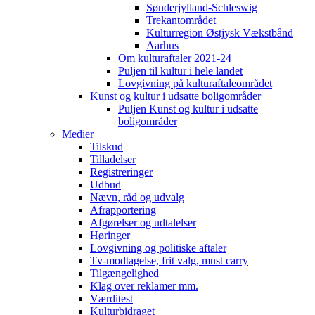
Sønderjylland-Schleswig
Trekantområdet
Kulturregion Østjysk Vækstbånd
Aarhus
Om kulturaftaler 2021-24
Puljen til kultur i hele landet
Lovgivning på kulturaftaleområdet
Kunst og kultur i udsatte boligområder
Puljen Kunst og kultur i udsatte
boligområder
Medier
Tilskud
Tilladelser
Registreringer
Udbud
Nævn, råd og udvalg
Afrapportering
Afgørelser og udtalelser
Høringer
Lovgivning og politiske aftaler
Tv-modtagelse, frit valg, must carry
Tilgængelighed
Klag over reklamer mm.
Værditest
Kulturbidraget