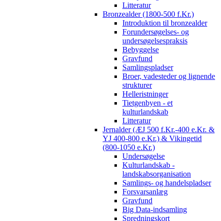
Litteratur
Bronzealder (1800-500 f.Kr.)
Introduktion til bronzealder
Forundersøgelses- og
undersøgelsespraksis
Bebyggelse
Gravfund
Samlingspladser
Broer, vadesteder og lignende
strukturer
Helleristninger
Tietgenbyen - et
kulturlandskab
Litteratur
Jernalder (ÆJ 500 f.Kr.-400 e.Kr. &
YJ 400-800 e.Kr.) & Vikingetid
(800-1050 e.Kr.)
Undersøgelse
Kulturlandskab -
landskabsorganisation
Samlings- og handelspladser
Forsvarsanlæg
Gravfund
Big Data-indsamling
Spredningskort