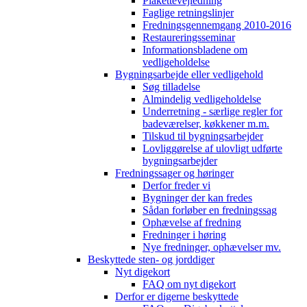
Plakettevejledning
Faglige retningslinjer
Fredningsgennemgang 2010-2016
Restaureringsseminar
Informationsbladene om
vedligeholdelse
Bygningsarbejde eller vedligehold
Søg tilladelse
Almindelig vedligeholdelse
Underretning - særlige regler for
badeværelser, køkkener m.m.
Tilskud til bygningsarbejder
Lovliggørelse af ulovligt udførte
bygningsarbejder
Fredningssager og høringer
Derfor freder vi
Bygninger der kan fredes
Sådan forløber en fredningssag
Ophævelse af fredning
Fredninger i høring
Nye fredninger, ophævelser mv.
Beskyttede sten- og jorddiger
Nyt digekort
FAQ om nyt digekort
Derfor er digerne beskyttede