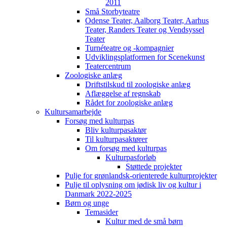
2011
Små Storbyteatre
Odense Teater, Aalborg Teater, Aarhus
Teater, Randers Teater og Vendsyssel
Teater
Turnéteatre og -kompagnier
Udviklingsplatformen for Scenekunst
Teatercentrum
Zoologiske anlæg
Driftstilskud til zoologiske anlæg
Aflæggelse af regnskab
Rådet for zoologiske anlæg
Kultursamarbejde
Forsøg med kulturpas
Bliv kulturpasaktør
Til kulturpasaktører
Om forsøg med kulturpas
Kulturpasforløb
Støttede projekter
Pulje for grønlandsk-orienterede kulturprojekter
Pulje til oplysning om jødisk liv og kultur i
Danmark 2022-2025
Børn og unge
Temasider
Kultur med de små børn