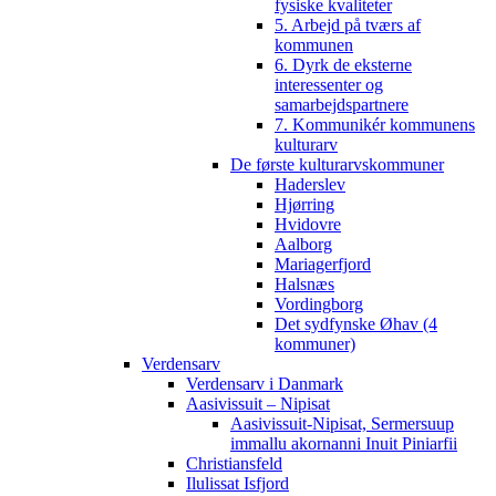
fysiske kvaliteter
5. Arbejd på tværs af
kommunen
6. Dyrk de eksterne
interessenter og
samarbejdspartnere
7. Kommunikér kommunens
kulturarv
De første kulturarvskommuner
Haderslev
Hjørring
Hvidovre
Aalborg
Mariagerfjord
Halsnæs
Vordingborg
Det sydfynske Øhav (4
kommuner)
Verdensarv
Verdensarv i Danmark
Aasivissuit – Nipisat
Aasivissuit-Nipisat, Sermersuup
immallu akornanni Inuit Piniarfii
Christiansfeld
Ilulissat Isfjord