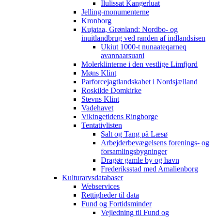
Ilulissat Kangerluat
Jelling-monumenterne
Kronborg
Kujataa, Grønland: Nordbo- og
inuitlandbrug ved randen af indlandsisen
Ukiut 1000-t nunaateqarneq
avannaarsuani
Molerklinterne i den vestlige Limfjord
Møns Klint
Parforcejagtlandskabet i Nordsjælland
Roskilde Domkirke
Stevns Klint
Vadehavet
Vikingetidens Ringborge
Tentativlisten
Salt og Tang på Læsø
Arbejderbevægelsens forenings- og
forsamlingsbygninger
Dragør gamle by og havn
Frederiksstad med Amalienborg
Kulturarvsdatabaser
Webservices
Rettigheder til data
Fund og Fortidsminder
Vejledning til Fund og