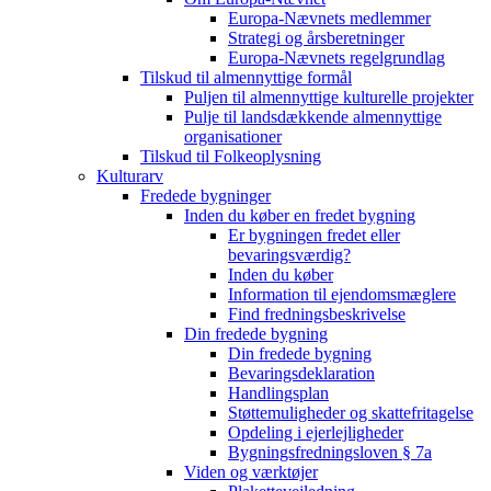
Europa-Nævnets medlemmer
Strategi og årsberetninger
Europa-Nævnets regelgrundlag
Tilskud til almennyttige formål
Puljen til almennyttige kulturelle projekter
Pulje til landsdækkende almennyttige
organisationer
Tilskud til Folkeoplysning
Kulturarv
Fredede bygninger
Inden du køber en fredet bygning
Er bygningen fredet eller
bevaringsværdig?
Inden du køber
Information til ejendomsmæglere
Find fredningsbeskrivelse
Din fredede bygning
Din fredede bygning
Bevaringsdeklaration
Handlingsplan
Støttemuligheder og skattefritagelse
Opdeling i ejerlejligheder
Bygningsfredningsloven § 7a
Viden og værktøjer