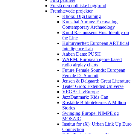
Find partnere
Forstå den politiske baggrund
Fremhævede projekter
Khora: DigiTraining
Kunsthal Aarhus: Excavating
Contemporary Archaeology
Knud Rasmussens Hus: Identity on
the Line
Kulturværftet: European ARTificial
Intelligence Lab
Aaben Dans: PUSH
WARM: European genre-based
radio airplay charts
Future Female Sounds: European
Female DJ Summit
Jensen & Dalgaard: Great Literature
Teater Grob: Extended Universe
VEGA: LivEurope
JazzDanmark: Kids Can
Roskilde Bibliotekerne: A Million
Stories
Swinging Europe: NIMPE og
MOSAIC
Institut for (X): Urban Link Up Euro
Connection