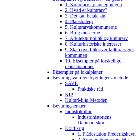
1. Kulturarv i planlægningen
2. Hvad er kulturarv?
3. Det kan betale sig
4. Planstrategi
5. Kulturarvskommunerne
6. Brug museerne
7. Arkitekturpolitik og kulturarv
8. Kulturhistoriske interesser
9. Skab overblik over kulturarven i
kommunen
10. Eksempler på forskellige
plansituationer
Eksempler på lokalplaner
Bevaringsværdige bygninger - metode
SAVE
Praktiske råd
KIP
KulturMiljø-Metoden
Bevaringstemaer
Industrikultur
Industrihistoriens
Danmarkskort
Kold krig
1. Flådestation Frederikshavn
2. Ammunitionsarsenalet i