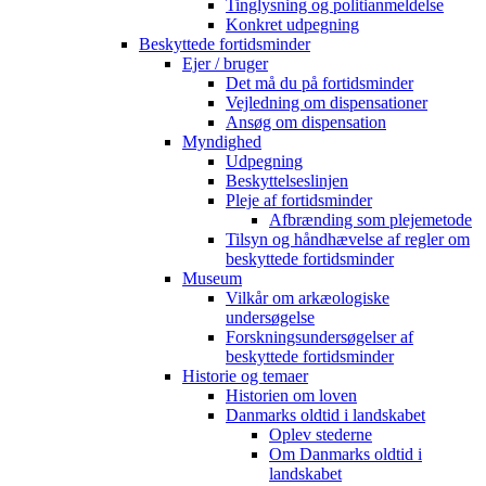
Tinglysning og politianmeldelse
Konkret udpegning
Beskyttede fortidsminder
Ejer / bruger
Det må du på fortidsminder
Vejledning om dispensationer
Ansøg om dispensation
Myndighed
Udpegning
Beskyttelseslinjen
Pleje af fortidsminder
Afbrænding som plejemetode
Tilsyn og håndhævelse af regler om
beskyttede fortidsminder
Museum
Vilkår om arkæologiske
undersøgelse
Forskningsundersøgelser af
beskyttede fortidsminder
Historie og temaer
Historien om loven
Danmarks oldtid i landskabet
Oplev stederne
Om Danmarks oldtid i
landskabet