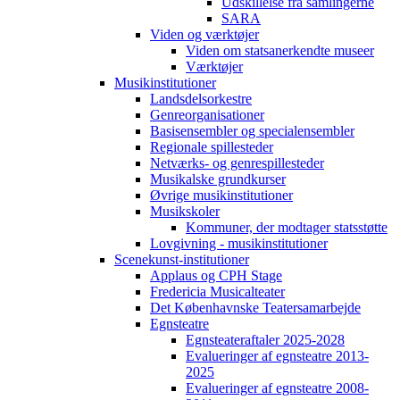
Udskillelse fra samlingerne
SARA
Viden og værktøjer
Viden om statsanerkendte museer
Værktøjer
Musikinstitutioner
Landsdelsorkestre
Genreorganisationer
Basisensembler og specialensembler
Regionale spillesteder
Netværks- og genrespillesteder
Musikalske grundkurser
Øvrige musikinstitutioner
Musikskoler
Kommuner, der modtager statsstøtte
Lovgivning - musikinstitutioner
Scenekunst-institutioner
Applaus og CPH Stage
Fredericia Musicalteater
Det Københavnske Teatersamarbejde
Egnsteatre
Egnsteateraftaler 2025-2028
Evalueringer af egnsteatre 2013-
2025
Evalueringer af egnsteatre 2008-