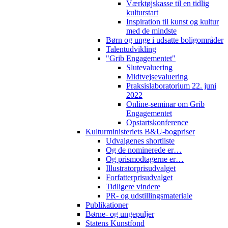
Værktøjskasse til en tidlig
kulturstart
Inspiration til kunst og kultur
med de mindste
Børn og unge i udsatte boligområder
Talentudvikling
"Grib Engagementet"
Slutevaluering
Midtvejsevaluering
Praksislaboratorium 22. juni
2022
Online-seminar om Grib
Engagementet
Opstartskonference
Kulturministeriets B&U-bogpriser
Udvalgenes shortliste
Og de nominerede er…
Og prismodtagerne er…
Illustratorprisudvalget
Forfatterprisudvalget
Tidligere vindere
PR- og udstillingsmateriale
Publikationer
Børne- og ungepuljer
Statens Kunstfond