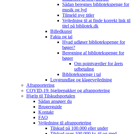
Sådan beregnes bibliotekspenge for
musik og lyd
Tilmeld nye titler
Vejledning til at finde korrekt link til
titel på bibliotek.dk
Billedkunst
Fakta og tal
Hvad udløser bibliotekspenge for
bøger?
Beregning af bibliotekspenge for
bøger
Om pointværdier for årets
udbetaling
Bibliotekspenge i tal
Lovgrundlag og klagevejledning
Afrapportering
COVID-19: hjælpepakker og afrapportering
Hjælp til Tilskudsportalen
Sådan ansøger du
Brugerguide
Kontakt
FAQ
Vejledning til afrapportering
Tilskud på 100.000 eller under
Tilskud over 100.000 kr. til og med