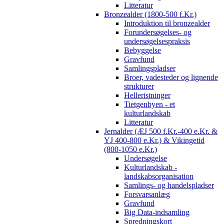
Litteratur
Bronzealder (1800-500 f.Kr.)
Introduktion til bronzealder
Forundersøgelses- og
undersøgelsespraksis
Bebyggelse
Gravfund
Samlingspladser
Broer, vadesteder og lignende
strukturer
Helleristninger
Tietgenbyen - et
kulturlandskab
Litteratur
Jernalder (ÆJ 500 f.Kr.-400 e.Kr. &
YJ 400-800 e.Kr.) & Vikingetid
(800-1050 e.Kr.)
Undersøgelse
Kulturlandskab -
landskabsorganisation
Samlings- og handelspladser
Forsvarsanlæg
Gravfund
Big Data-indsamling
Spredningskort