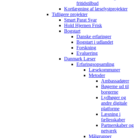
fritidstilbud
Kortlægning af læselystprojekter
Tidligere projekter
Smart Parat Svar
Hold Hjernen Frisk
Bogstart
Danske erfaringer
Bogstart i udlandet
Forskning
Evaluering
Danmark Læser
Erfaringsopsamling
Læsekommuner
Metoder
Ambassadører
Bøgerne ud til
borgerne
Lydbøger og
andre digitale
platforme
Læsning i
fællesskaber
Partnerskaber og
netværk
Målgrupper