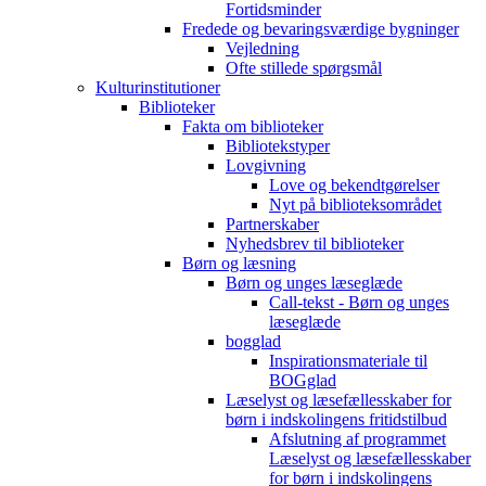
Fortidsminder
Fredede og bevaringsværdige bygninger
Vejledning
Ofte stillede spørgsmål
Kulturinstitutioner
Biblioteker
Fakta om biblioteker
Bibliotekstyper
Lovgivning
Love og bekendtgørelser
Nyt på biblioteksområdet
Partnerskaber
Nyhedsbrev til biblioteker
Børn og læsning
Børn og unges læseglæde
Call-tekst - Børn og unges
læseglæde
bogglad
Inspirationsmateriale til
BOGglad
Læselyst og læsefællesskaber for
børn i indskolingens fritidstilbud
Afslutning af programmet
Læselyst og læsefællesskaber
for børn i indskolingens