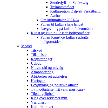
Sønderjylland-Schleswig
Trekantområdet
Kulturregion Østjysk Vækstbånd
Aarhus
Om kulturaftaler 2021-24
Puljen til kultur i hele landet
Lovgivning på kulturaftaleområdet
Kunst og kultur i udsatte boligområder
Puljen Kunst og kultur i udsatte
boligområder
Medier
Tilskud
Tilladelser
Registreringer
Udbud
Nævn, råd og udvalg
Afrapportering
Afgørelser og udtalelser
Høringer
Lovgivning og politiske aftaler
Tv-modtagelse, frit valg, must carry
Tilgængelighed
Klag over reklamer mm.
Værditest
Kulturbidraget