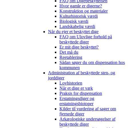
FAQ om Digebeskyttelsen
Hvor gamle er digerne?
Konstruktion og materialer
Kulturhistorisk værdi
Biologisk værdi
Landskabelig værdi
Når du ejer et beskyttet dige
FAQ om Ulovlige forhold på
beskyttede diger
Er mit dige beskyttet?
Det må du
Reetablering
Sådan søger du om dispensation hos
kommunen
Administration af beskyttede sten- og
jorddiger
Lovhistorien
Når et dige er væk
Praksis for dispensation
Erstatningsdiger og
erstatningsbiotoper
Kilder til vurdering af sager om
fjernede diger
Arkæologiske undersøgelser af
beskyttede diger