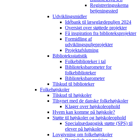
Registreringsskema
betjeningssted
Udviklingsmidler
Idébank til læseglædepuljen 2024
Oversigt over støttede projekter
Få inspiration fra biblioteksprojekter
Formidling af
udviklingspuljeprojekter
Projektafslutning
Biblioteksstatistik
Folkebiblioteker i tal
Biblioteksbarometer for
folkebiblioteker
Biblioteksbarometer
Tilskud til biblioteker
Folkehøjskoler
Tilskud til højskoler
Tilsynet med de danske folkehøjskoler
Klager over højskoleophold
Hvem kan komme på højskole?
Støtte til højskoler og højskoleophold
Specialpædagogisk støtte (SPS) til
elever på højskoler
Lovgivning om folkehøjskoler