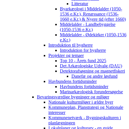
Litteratur
Byarkæologi i Middelalder (1050-
1536 e.Kr.), Renæssance (1536-
1660 e.Kr.) & Nyere tid (efter 1660)
Middelalder - Landbebyggelse
(1050-1536 e.Kr.)
Middelalder - Ødekirker (1050-1536
e.Kr.)
Introduktion til bygherre
Introduktion for bygherre
Projekter og temaer
Top 10 - Årets fund 2025
Det Arkæologiske Udvalg (DAU)
Detektorafsøgning og magnetfiskeri
Danefæ og andre løsfund
Havbundens fortidsminder
Havbundens fortidsminder
Marinarkæologisk forundersøgelse
Bevaringsværdige bygninger og miljøer
Nationale kulturmiljøer i ældre byer
Kommuneplan, Planstrategi og Nationale
interesser
Kommunenetværk - Bygningskulturen i
planlægningen
Lokalplaner og kulturarv - en guide