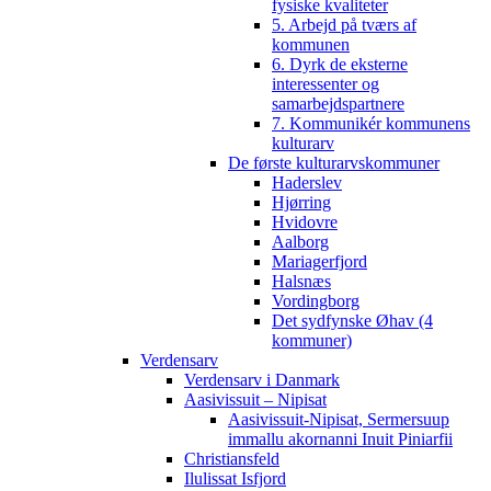
fysiske kvaliteter
5. Arbejd på tværs af
kommunen
6. Dyrk de eksterne
interessenter og
samarbejdspartnere
7. Kommunikér kommunens
kulturarv
De første kulturarvskommuner
Haderslev
Hjørring
Hvidovre
Aalborg
Mariagerfjord
Halsnæs
Vordingborg
Det sydfynske Øhav (4
kommuner)
Verdensarv
Verdensarv i Danmark
Aasivissuit – Nipisat
Aasivissuit-Nipisat, Sermersuup
immallu akornanni Inuit Piniarfii
Christiansfeld
Ilulissat Isfjord