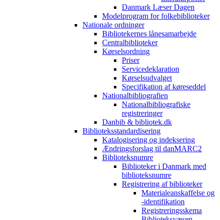
Danmark Læser Dagen
Modelprogram for folkebiblioteker
Nationale ordninger
Bibliotekernes lånesamarbejde
Centralbiblioteker
Kørselsordning
Priser
Servicedeklaration
Kørselsudvalget
Specifikation af køreseddel
Nationalbibliografien
Nationalbibliografiske
registreringer
Danbib & bibliotek.dk
Biblioteksstandardisering
Katalogisering og indeksering
Ændringsforslag til danMARC2
Biblioteksnumre
Biblioteker i Danmark med
biblioteksnumre
Registrering af biblioteker
Materialeanskaffelse og
-identifikation
Registreringsskema
Biblioteksvæsen