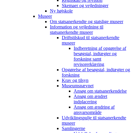
Regnskab og revision
Skemaer og vejledninger
Ny højskole
Museer
Om statsanerkendte og statslige museer
Information og vejledning til
statsanerkendte museer
Driftstilskud til statsanerkendte
museer
Indberetning af opgørelse af
besøgstal, indtægter og
forskning samt
revisorerklæring
Opgørelse af besøgstal, indtægter og
forskning
Krav og tilsyn
Museumsnævnet
Ansøg om statsanerkendelse
Ansøg om ændret
indplacering
Ansøg om ændring af
ansvarsområde
Udviklingspulje til statsanerkendte
museer
Samlingerne