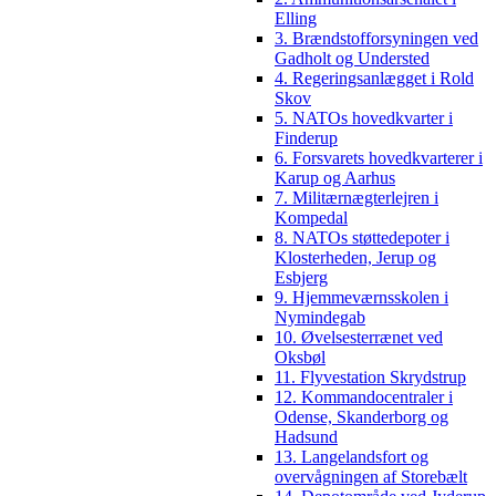
Elling
3. Brændstofforsyningen ved
Gadholt og Understed
4. Regeringsanlægget i Rold
Skov
5. NATOs hovedkvarter i
Finderup
6. Forsvarets hovedkvarterer i
Karup og Aarhus
7. Militærnægterlejren i
Kompedal
8. NATOs støttedepoter i
Klosterheden, Jerup og
Esbjerg
9. Hjemmeværnsskolen i
Nymindegab
10. Øvelsesterrænet ved
Oksbøl
11. Flyvestation Skrydstrup
12. Kommandocentraler i
Odense, Skanderborg og
Hadsund
13. Langelandsfort og
overvågningen af Storebælt