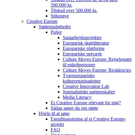
500.000 kr.
Tilskud over 500.000 kr.
Stikprøve
Creative Europe
Støttemuligheder
Puljer
Samarbejdsprojekter
Europæisk skønlitteratur
Europæiske platforme
Europæiske netværk
Culture Moves Europe: Rejselegater
til enkeltpersoner
Culture Moves Europe: Residencies
Tværeuropæiske
kulturorganisationer
Creative Innovation Lab
Journalistiske partnerskaber
Media Literacy
Er Creative Europe relevant for mig?
Sådan søger du om støtte
Hjælp til at søge
Egenfinansiering af et Creative Europe-
projekt
FAQ