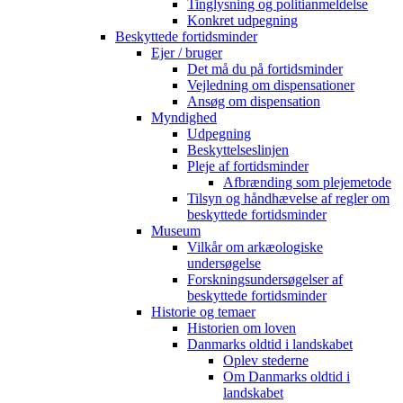
Tinglysning og politianmeldelse
Konkret udpegning
Beskyttede fortidsminder
Ejer / bruger
Det må du på fortidsminder
Vejledning om dispensationer
Ansøg om dispensation
Myndighed
Udpegning
Beskyttelseslinjen
Pleje af fortidsminder
Afbrænding som plejemetode
Tilsyn og håndhævelse af regler om
beskyttede fortidsminder
Museum
Vilkår om arkæologiske
undersøgelse
Forskningsundersøgelser af
beskyttede fortidsminder
Historie og temaer
Historien om loven
Danmarks oldtid i landskabet
Oplev stederne
Om Danmarks oldtid i
landskabet