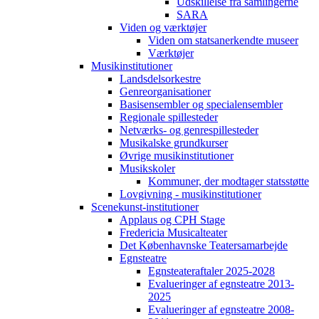
Udskillelse fra samlingerne
SARA
Viden og værktøjer
Viden om statsanerkendte museer
Værktøjer
Musikinstitutioner
Landsdelsorkestre
Genreorganisationer
Basisensembler og specialensembler
Regionale spillesteder
Netværks- og genrespillesteder
Musikalske grundkurser
Øvrige musikinstitutioner
Musikskoler
Kommuner, der modtager statsstøtte
Lovgivning - musikinstitutioner
Scenekunst-institutioner
Applaus og CPH Stage
Fredericia Musicalteater
Det Københavnske Teatersamarbejde
Egnsteatre
Egnsteateraftaler 2025-2028
Evalueringer af egnsteatre 2013-
2025
Evalueringer af egnsteatre 2008-