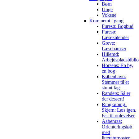
Børn
Unge
Voksne
Kom nemt i gang
Furesø: Bogbud
Furesø:
Læsekalender
Greve:
Læsebamser
Hillerød:
Arbejdspladsbiblio
Horsens: En by,
en bog
København:
Stemmer til et
stumt fag
Randers: Så er
der dessert!
Ringkøbing-
Skjern: Læs igen,
lyst til oplevelser
Aabenraa:
Orienteringsløb
med
litteraturposter