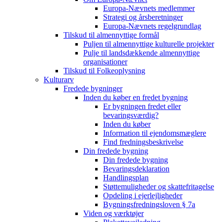
Europa-Nævnets medlemmer
Strategi og årsberetninger
Europa-Nævnets regelgrundlag
Tilskud til almennyttige formål
Puljen til almennyttige kulturelle projekter
Pulje til landsdækkende almennyttige
organisationer
Tilskud til Folkeoplysning
Kulturarv
Fredede bygninger
Inden du køber en fredet bygning
Er bygningen fredet eller
bevaringsværdig?
Inden du køber
Information til ejendomsmæglere
Find fredningsbeskrivelse
Din fredede bygning
Din fredede bygning
Bevaringsdeklaration
Handlingsplan
Støttemuligheder og skattefritagelse
Opdeling i ejerlejligheder
Bygningsfredningsloven § 7a
Viden og værktøjer