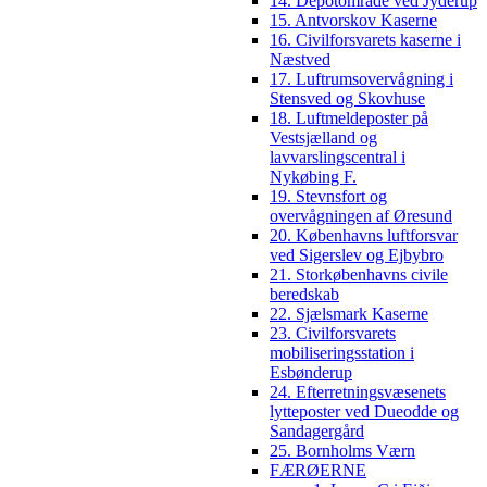
14. Depotområde ved Jyderup
15. Antvorskov Kaserne
16. Civilforsvarets kaserne i
Næstved
17. Luftrumsovervågning i
Stensved og Skovhuse
18. Luftmeldeposter på
Vestsjælland og
lavvarslingscentral i
Nykøbing F.
19. Stevnsfort og
overvågningen af Øresund
20. Københavns luftforsvar
ved Sigerslev og Ejbybro
21. Storkøbenhavns civile
beredskab
22. Sjælsmark Kaserne
23. Civilforsvarets
mobiliseringsstation i
Esbønderup
24. Efterretningsvæsenets
lytteposter ved Dueodde og
Sandagergård
25. Bornholms Værn
FÆRØERNE