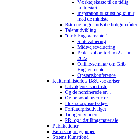
Værktøjskasse til en tidlig
kulturstart
Inspiration til kunst og kultur
med de mindste
Børn og unge i udsatte boligområder
Talentudvikling
"Grib Engagementet"
Slutevaluering
Midtvejsevaluering
Praksislaboratorium 22. juni
2022
Online-seminar om Grib
Engagementet
Opstartskonference
Kulturministeriets B&U-bogpriser
Udvalgenes shortliste
Og de nominerede er…
Og prismodtagerne er…
Illustratorprisudvalget
Forfatterprisudvalget
Tidligere vindere
PR- og udstillingsmateriale
Publikationer
Børne- og ungepuljer
Statens Kunstfond