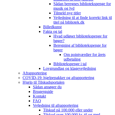
Sådan beregnes bibliotekspenge for
musik og lyd
Tilmeld nye titler
Vejledning til at finde korrekt link til
titel på bibliotek.dk
Billedkunst
Fakta og tal
Hvad udløser bibliotekspenge for
bøger?
Beregning af bibliotekspenge for
bøger
Om pointværdier for årets
udbetaling
Bibliotekspenge i tal
Lovgrundlag og klagevejledning
Afrapportering
COVID-19: hjælpepakker og afrapportering
Hjælp til Tilskudsportalen
Sådan ansøger du
Brugerguide
Kontakt
FAQ
Vejledning til afrapportering
Tilskud på 100.000 eller under
Tilskud over 100.000 kr. til og med