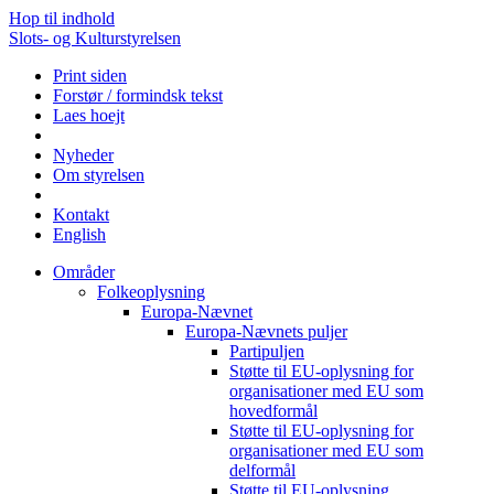
Hop til indhold
Slots- og Kulturstyrelsen
Print siden
Forstør / formindsk tekst
Laes hoejt
Nyheder
Om styrelsen
Kontakt
English
Områder
Folkeoplysning
Europa-Nævnet
Europa-Nævnets puljer
Partipuljen
Støtte til EU-oplysning for
organisationer med EU som
hovedformål
Støtte til EU-oplysning for
organisationer med EU som
delformål
Støtte til EU-oplysning