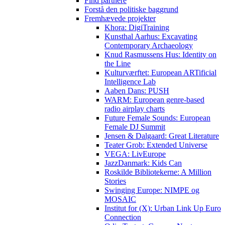
Find partnere
Forstå den politiske baggrund
Fremhævede projekter
Khora: DigiTraining
Kunsthal Aarhus: Excavating
Contemporary Archaeology
Knud Rasmussens Hus: Identity on
the Line
Kulturværftet: European ARTificial
Intelligence Lab
Aaben Dans: PUSH
WARM: European genre-based
radio airplay charts
Future Female Sounds: European
Female DJ Summit
Jensen & Dalgaard: Great Literature
Teater Grob: Extended Universe
VEGA: LivEurope
JazzDanmark: Kids Can
Roskilde Bibliotekerne: A Million
Stories
Swinging Europe: NIMPE og
MOSAIC
Institut for (X): Urban Link Up Euro
Connection