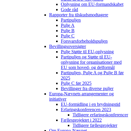
Oplysning om EU-formandskabet
Gode råd
Rapporter fra tilskudsmodtagere
Partipuljen
Pulje A
Pulje B
Pulje C
Forsvarsforbeholdspuljen
Bevillingsoversigter
Pulje Støtte til EU-oplysning
Partipuljen og Støtte til EU-
oplysning for organisationer med
EU som hoved- og delformål
Partipuljen, Pulje A og Pulje B før
2025
Pulje C før 2025
Bevillinger fra diverse puljer
Europa-Nævnets arrangementer og
initiativer
EU-formidling i en brydningstid
Erfaringskonferencen 2023
Tidligere erfaringskonferencer
Fællesprojektet i 2022
Tidligere fællesprojekter
Om Europa-Nævnet