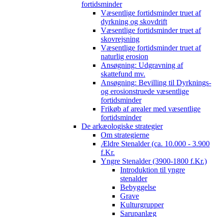
fortidsminder
Væsentlige fortidsminder truet af
dyrkning og skovdrift
Væsentlige fortidsminder truet af
skovrejsning
Væsentlige fortidsminder truet af
naturlig erosion
Ansøgning: Udgravning af
skattefund mv.
Ansøgning: Bevilling til Dyrknings-
og erosionstruede væsentlige
fortidsminder
Frikøb af arealer med væsentlige
fortidsminder
De arkæologiske strategier
Om strategierne
Ældre Stenalder (ca. 10.000 - 3.900
f.Kr.
Yngre Stenalder (3900-1800 f.Kr.)
Introduktion til yngre
stenalder
Bebyggelse
Grave
Kulturgrupper
Sarupanlæg