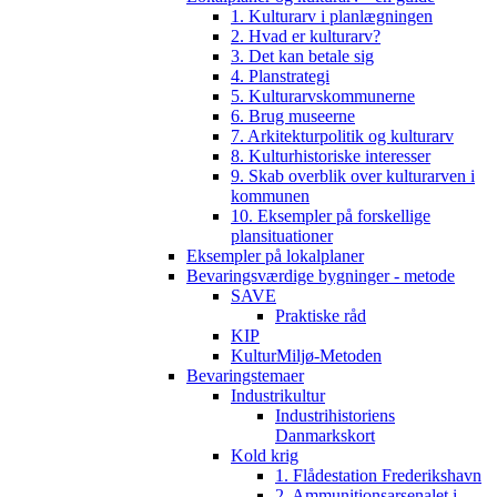
1. Kulturarv i planlægningen
2. Hvad er kulturarv?
3. Det kan betale sig
4. Planstrategi
5. Kulturarvskommunerne
6. Brug museerne
7. Arkitekturpolitik og kulturarv
8. Kulturhistoriske interesser
9. Skab overblik over kulturarven i
kommunen
10. Eksempler på forskellige
plansituationer
Eksempler på lokalplaner
Bevaringsværdige bygninger - metode
SAVE
Praktiske råd
KIP
KulturMiljø-Metoden
Bevaringstemaer
Industrikultur
Industrihistoriens
Danmarkskort
Kold krig
1. Flådestation Frederikshavn
2. Ammunitionsarsenalet i