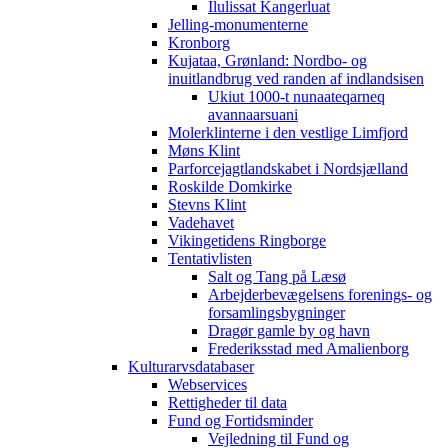
Ilulissat Kangerluat
Jelling-monumenterne
Kronborg
Kujataa, Grønland: Nordbo- og
inuitlandbrug ved randen af indlandsisen
Ukiut 1000-t nunaateqarneq
avannaarsuani
Molerklinterne i den vestlige Limfjord
Møns Klint
Parforcejagtlandskabet i Nordsjælland
Roskilde Domkirke
Stevns Klint
Vadehavet
Vikingetidens Ringborge
Tentativlisten
Salt og Tang på Læsø
Arbejderbevægelsens forenings- og
forsamlingsbygninger
Dragør gamle by og havn
Frederiksstad med Amalienborg
Kulturarvsdatabaser
Webservices
Rettigheder til data
Fund og Fortidsminder
Vejledning til Fund og