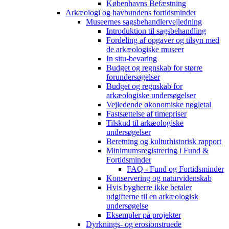
Københavns Befæstning
Arkæologi og havbundens fortidsminder
Museernes sagsbehandlervejledning
Introduktion til sagsbehandling
Fordeling af opgaver og tilsyn med
de arkæologiske museer
In situ-bevaring
Budget og regnskab for større
forundersøgelser
Budget og regnskab for
arkæologiske undersøgelser
Vejledende økonomiske nøgletal
Fastsættelse af timepriser
Tilskud til arkæologiske
undersøgelser
Beretning og kulturhistorisk rapport
Minimumsregistrering i Fund &
Fortidsminder
FAQ - Fund og Fortidsminder
Konservering og naturvidenskab
Hvis bygherre ikke betaler
udgifterne til en arkæologisk
undersøgelse
Eksempler på projekter
Dyrknings- og erosionstruede