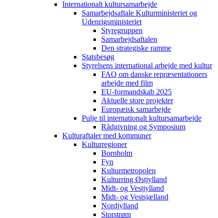
Internationalt kultursamarbejde
Samarbejdsaftale Kulturministeriet og
Udenrigsministeriet
Styregruppen
Samarbejdsaftalen
Den strategiske ramme
Statsbesøg
Styrelsens international arbejde med kultur
FAQ om danske repræsentationers
arbejde med film
EU-formandskab 2025
Aktuelle store projekter
Europæisk samarbejde
Pulje til internationalt kultursamarbejde
Rådgivning og Symposium
Kulturaftaler med kommuner
Kulturregioner
Bornholm
Fyn
Kulturmetropolen
Kulturring Østjylland
Midt- og Vestjylland
Midt- og Vestsjælland
Nordjylland
Storstrøm