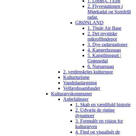
1. Loran-C i Eiði
2. Flyvestationen i
Mjørkadal og Sornfelli
radar.
GRØNLAND
1. Thule Air Base
2. Det mystiske
mikrofilmdepot
3. Dye radarstationer
4. Kangerlussuaq
5. Kangilinnguit /
Grønnedal
6. Narsarsuaq
2. verdenskrigs kulturspor
Kulturturisme
Vandplanlægning
Velfærdssamfundet
Kulturarvskommuner
Anbefalinger
1. Skab en værdifuld historie
2. Udvælg de rigtige
dynamoer
3. Formulér en vision for
kulturarven
4. Find og visualisér de