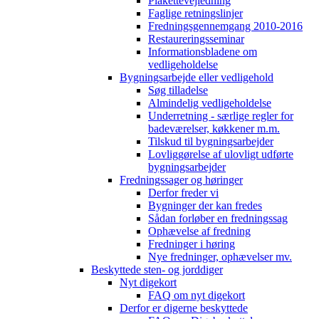
Plakettevejledning
Faglige retningslinjer
Fredningsgennemgang 2010-2016
Restaureringsseminar
Informationsbladene om
vedligeholdelse
Bygningsarbejde eller vedligehold
Søg tilladelse
Almindelig vedligeholdelse
Underretning - særlige regler for
badeværelser, køkkener m.m.
Tilskud til bygningsarbejder
Lovliggørelse af ulovligt udførte
bygningsarbejder
Fredningssager og høringer
Derfor freder vi
Bygninger der kan fredes
Sådan forløber en fredningssag
Ophævelse af fredning
Fredninger i høring
Nye fredninger, ophævelser mv.
Beskyttede sten- og jorddiger
Nyt digekort
FAQ om nyt digekort
Derfor er digerne beskyttede