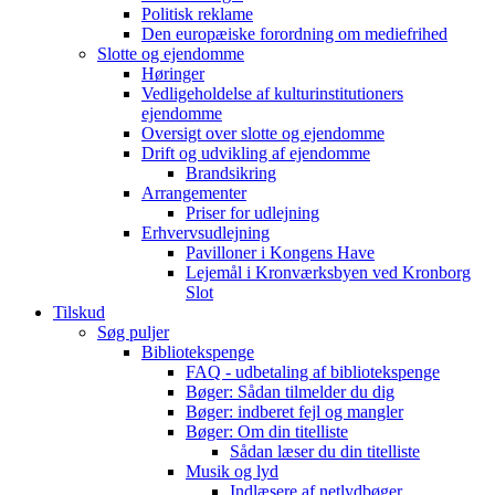
Politisk reklame
Den europæiske forordning om mediefrihed
Slotte og ejendomme
Høringer
Vedligeholdelse af kulturinstitutioners
ejendomme
Oversigt over slotte og ejendomme
Drift og udvikling af ejendomme
Brandsikring
Arrangementer
Priser for udlejning
Erhvervsudlejning
Pavilloner i Kongens Have
Lejemål i Kronværksbyen ved Kronborg
Slot
Tilskud
Søg puljer
Bibliotekspenge
FAQ - udbetaling af bibliotekspenge
Bøger: Sådan tilmelder du dig
Bøger: indberet fejl og mangler
Bøger: Om din titelliste
Sådan læser du din titelliste
Musik og lyd
Indlæsere af netlydbøger