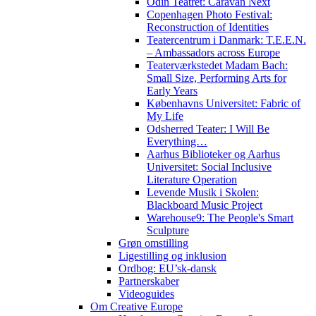
Odin Teatret: Caravan Next
Copenhagen Photo Festival:
Reconstruction of Identities
Teatercentrum i Danmark: T.E.E.N.
– Ambassadors across Europe
Teaterværkstedet Madam Bach:
Small Size, Performing Arts for
Early Years
Københavns Universitet: Fabric of
My Life
Odsherred Teater: I Will Be
Everything…
Aarhus Biblioteker og Aarhus
Universitet: Social Inclusive
Literature Operation
Levende Musik i Skolen:
Blackboard Music Project
Warehouse9: The People's Smart
Sculpture
Grøn omstilling
Ligestilling og inklusion
Ordbog: EU’sk-dansk
Partnerskaber
Videoguides
Om Creative Europe