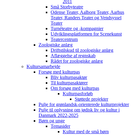
2011
Små Storbyteatre
Odense Teater, Aalborg Teater, Aarhus
Teater, Randers Teater og Vendsyssel
Teater
Turnéteatre og -kompagnier
Udviklingsplatformen for Scenekunst
Teatercentrum
Zoologiske anlæg
Driftstilskud til zoologiske anlæg
Aflæggelse af regnskab
Rådet for zoologiske anlæg
Kultursamarbejde
Forsøg med kulturpas
Bliv kulturpasaktør
Til kulturpasaktører
Om forsøg med kulturpas
Kulturpasforløb
Støttede projekter
Pulje for grønlandsk-orienterede kulturprojekter
Pulje til oplysning om jødisk liv og kultur i
Danmark 2022-2025
Børn og unge
Temasider
Kultur med de små børn