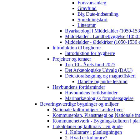
Forsvarsanlæg
Gravfund
Big Data-indsamling
Spredningskort
Litteratur
Byarkæologi i Middelalder (1050-1536
Middelalder - Landbebyggelse (1050-
Middelalder - Ødekirker (1050-1536 e
Introduktion til bygherre
Introduktion for bygherre
Projekter og temaer
Top 10 - Årets fund 2025
Det Arkæologiske Udvalg (DAU)
Detektorafsøgning og magnetfiskeri
Danefæ og andre løsfund
Havbundens fortidsminder
Havbundens fortidsminder
Marinarkæologisk forundersøgelse
Bevaringsværdige bygninger og miljøer
Nationale kulturmiljøer i ældre byer
Kommuneplan, Planstrategi og Nationale int
Kommunenetværk - Bygningskulturen i pla
Lokalplaner og kulturarv - en guide
1. Kulturarv i planlægningen
2. Hvad er kulturarv?