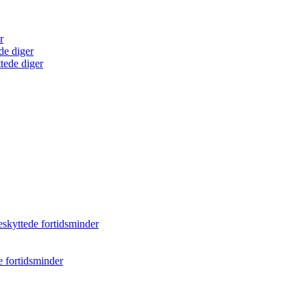
r
de diger
tede diger
eskyttede fortidsminder
e fortidsminder