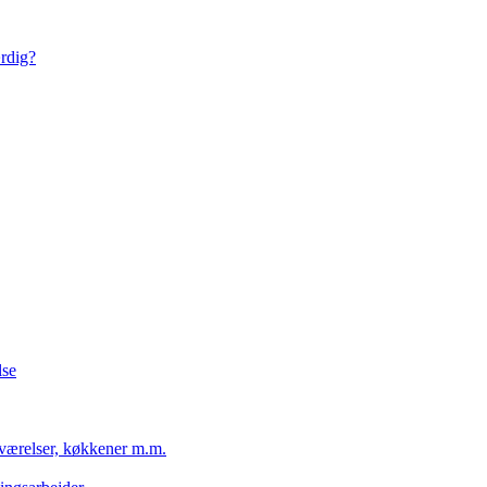
ærdig?
lse
eværelser, køkkener m.m.