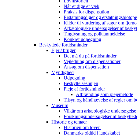
Lovhistorien
Når et dige er væk
Praksis for dispensation
Erstatningsdiger og erstatningsbiotope
Kilder til vurdering af sager om fjerne
Arkæologiske undersøgelser af beskyt
Tinglysning og politianmeldelse
Konkret udpegning
Beskyttede fortidsminder
Ejer / bruger
Det må du på fortidsminder
Vejledning om dispensationer
Ansøg om dispensation
Myndighed
Udpegning
Beskyttelseslinjen
Pleje af fortidsminder
Afbrænding som plejemetode
Tilsyn og håndhævelse af regler om b
Museum
Vilkår om arkæologiske undersøgelse
Forskningsundersøgelser af beskytted
Historie og temaer
Historien om loven
Danmarks oldtid i landskabet