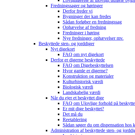
Lovliggørelse af ulovligt udførte byg
Fredningssager og høringer
Derfor freder vi
Bygninger der kan fredes
Sådan forløber en fredningssag
Ophævelse af fredning
Fredninger i høring
Nye fredninger, ophævelser mv.
Beskyttede sten- og jorddiger
Nyt digekort
FAQ om nyt digekort
Derfor er digerne beskyttede
FAQ om Digebeskyttelsen
Hvor gamle er digerne?
Konstruktion og materialer
Kulturhistorisk værdi
Biologisk værdi
Landskabelig værdi
Når du ejer et beskyttet dige
FAQ om Ulovlige forhold på beskytte
Er mit dige beskyttet?
Det må du
Reetablering
Sådan søger du om dispensation ho
Administration af beskyttede sten- og jorddi