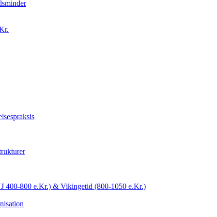
idsminder
Kr.
lsespraksis
trukturer
YJ 400-800 e.Kr.) & Vikingetid (800-1050 e.Kr.)
nisation