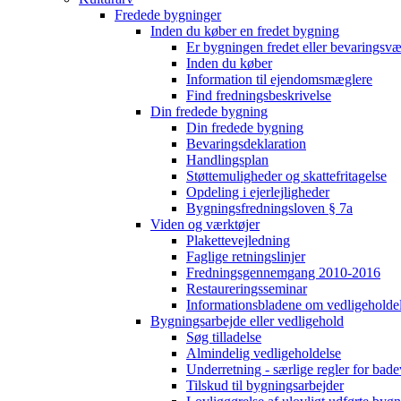
Fredede bygninger
Inden du køber en fredet bygning
Er bygningen fredet eller bevaringsv
Inden du køber
Information til ejendomsmæglere
Find fredningsbeskrivelse
Din fredede bygning
Din fredede bygning
Bevaringsdeklaration
Handlingsplan
Støttemuligheder og skattefritagelse
Opdeling i ejerlejligheder
Bygningsfredningsloven § 7a
Viden og værktøjer
Plakettevejledning
Faglige retningslinjer
Fredningsgennemgang 2010-2016
Restaureringsseminar
Informationsbladene om vedligeholde
Bygningsarbejde eller vedligehold
Søg tilladelse
Almindelig vedligeholdelse
Underretning - særlige regler for bad
Tilskud til bygningsarbejder