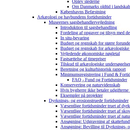
Oplev stederne
Om Danmarks oldtid i landskab
Københavns Befæstning
Arkæologi og havbundens fortidsminder
Museernes sagsbehandlervejledning
Introduktion til sagsbehandling
Fordeling af opgaver og tilsyn med d
In situ-bevaring
Budget og regnskab for større forunde
Budget og regnskab for arkæologiske
Vejledende økonomiske nøgletal
Fastsættelse af timepriser
Tilskud til arkæologiske undersøgelse
Beretning og kulturhistorisk rapport
Minimumsregistrering i Fund & Forti
FAQ - Fund og Fortidsminder
Konservering og naturvidenskab
Hvis bygherre ikke betaler udgifterne
Eksempler på projekter
Dyrknings- og erosionstruede fortidsminder
Væsentlige fortidsminder truet af dyr
Væsentlige fortidsminder truet af sko
Væsentlige fortidsminder truet af natu
Ansøgning: Udgravning af skattefund
Ansøgning: Bevilling til Dyrknings- o