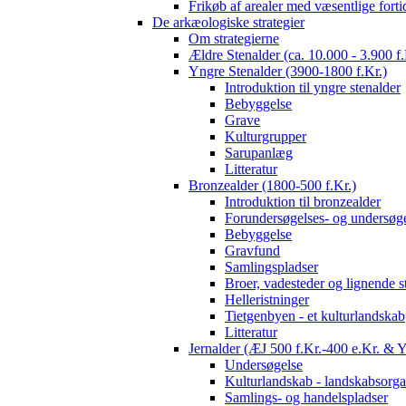
Frikøb af arealer med væsentlige fort
De arkæologiske strategier
Om strategierne
Ældre Stenalder (ca. 10.000 - 3.900 f.
Yngre Stenalder (3900-1800 f.Kr.)
Introduktion til yngre stenalder
Bebyggelse
Grave
Kulturgrupper
Sarupanlæg
Litteratur
Bronzealder (1800-500 f.Kr.)
Introduktion til bronzealder
Forundersøgelses- og undersøge
Bebyggelse
Gravfund
Samlingspladser
Broer, vadesteder og lignende s
Helleristninger
Tietgenbyen - et kulturlandskab
Litteratur
Jernalder (ÆJ 500 f.Kr.-400 e.Kr. & 
Undersøgelse
Kulturlandskab - landskabsorga
Samlings- og handelspladser