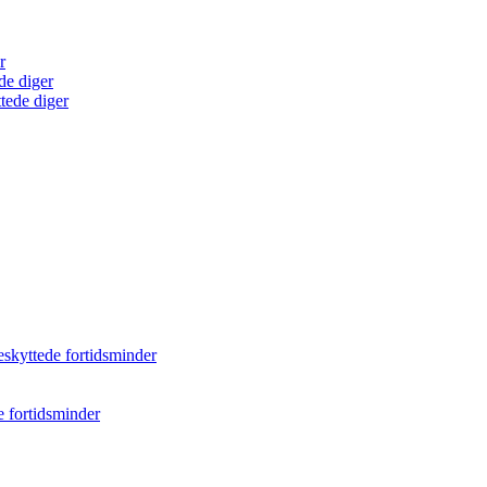
r
de diger
tede diger
eskyttede fortidsminder
e fortidsminder