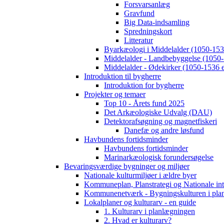
Forsvarsanlæg
Gravfund
Big Data-indsamling
Spredningskort
Litteratur
Byarkæologi i Middelalder (1050-1536
Middelalder - Landbebyggelse (1050-
Middelalder - Ødekirker (1050-1536 e
Introduktion til bygherre
Introduktion for bygherre
Projekter og temaer
Top 10 - Årets fund 2025
Det Arkæologiske Udvalg (DAU)
Detektorafsøgning og magnetfiskeri
Danefæ og andre løsfund
Havbundens fortidsminder
Havbundens fortidsminder
Marinarkæologisk forundersøgelse
Bevaringsværdige bygninger og miljøer
Nationale kulturmiljøer i ældre byer
Kommuneplan, Planstrategi og Nationale int
Kommunenetværk - Bygningskulturen i pla
Lokalplaner og kulturarv - en guide
1. Kulturarv i planlægningen
2. Hvad er kulturarv?