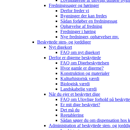
Lovliggørelse af ulovligt udførte byg
Fredningssager og høringer
Derfor freder vi
Bygninger der kan fredes
Sådan forløber en fredningssag
Ophævelse af fredning
Fredninger i høring
Nye fredninger, ophævelser mv.
Beskyttede sten- og jorddiger
Nyt digekort
FAQ om nyt digekort
Derfor er digerne beskyttede
FAQ om Digebeskyttelsen
Hvor gamle er digerne?
Konstruktion og materialer
Kulturhistorisk værdi
Biologisk værdi
Landskabelig værdi
Når du ejer et beskyttet dige
FAQ om Ulovlige forhold på beskytte
Er mit dige beskyttet?
Det må du
Reetablering
Sådan søger du om dispensation ho
Administration af beskyttede sten- og jorddi