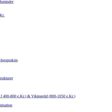
idsminder
Kr.
lsespraksis
trukturer
YJ 400-800 e.Kr.) & Vikingetid (800-1050 e.Kr.)
nisation