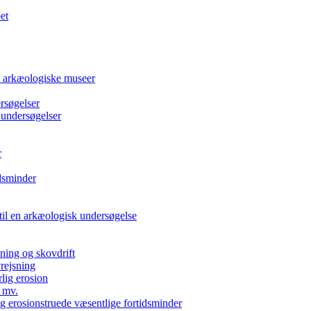
et
e arkæologiske museer
rsøgelser
 undersøgelser
r
dsminder
 til en arkæologisk undersøgelse
kning og skovdrift
vrejsning
rlig erosion
 mv.
g erosionstruede væsentlige fortidsminder