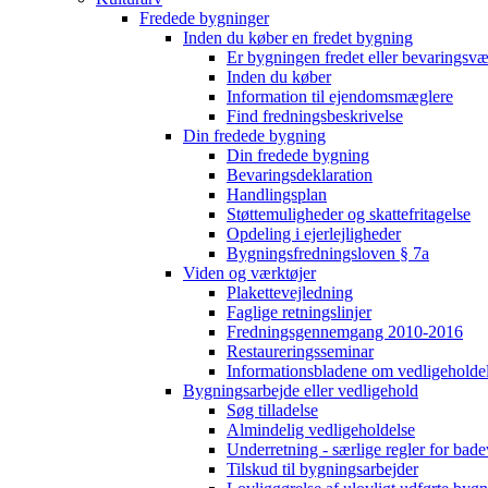
Fredede bygninger
Inden du køber en fredet bygning
Er bygningen fredet eller bevaringsv
Inden du køber
Information til ejendomsmæglere
Find fredningsbeskrivelse
Din fredede bygning
Din fredede bygning
Bevaringsdeklaration
Handlingsplan
Støttemuligheder og skattefritagelse
Opdeling i ejerlejligheder
Bygningsfredningsloven § 7a
Viden og værktøjer
Plakettevejledning
Faglige retningslinjer
Fredningsgennemgang 2010-2016
Restaureringsseminar
Informationsbladene om vedligeholde
Bygningsarbejde eller vedligehold
Søg tilladelse
Almindelig vedligeholdelse
Underretning - særlige regler for bad
Tilskud til bygningsarbejder