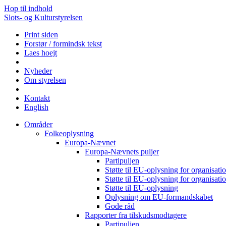
Hop til indhold
Slots- og Kulturstyrelsen
Print siden
Forstør / formindsk tekst
Laes hoejt
Nyheder
Om styrelsen
Kontakt
English
Områder
Folkeoplysning
Europa-Nævnet
Europa-Nævnets puljer
Partipuljen
Støtte til EU-oplysning for organisa
Støtte til EU-oplysning for organisa
Støtte til EU-oplysning
Oplysning om EU-formandskabet
Gode råd
Rapporter fra tilskudsmodtagere
Partipuljen