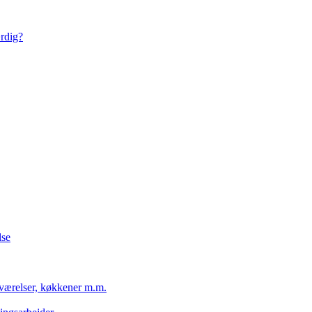
ærdig?
lse
eværelser, køkkener m.m.