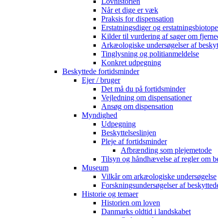
Lovhistorien
Når et dige er væk
Praksis for dispensation
Erstatningsdiger og erstatningsbiotope
Kilder til vurdering af sager om fjerne
Arkæologiske undersøgelser af beskyt
Tinglysning og politianmeldelse
Konkret udpegning
Beskyttede fortidsminder
Ejer / bruger
Det må du på fortidsminder
Vejledning om dispensationer
Ansøg om dispensation
Myndighed
Udpegning
Beskyttelseslinjen
Pleje af fortidsminder
Afbrænding som plejemetode
Tilsyn og håndhævelse af regler om b
Museum
Vilkår om arkæologiske undersøgelse
Forskningsundersøgelser af beskytted
Historie og temaer
Historien om loven
Danmarks oldtid i landskabet