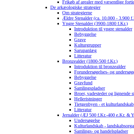
Frikøb af arealer med væsentlige fort
De arkæologiske strategier
Om strategierne
Ældre Stenalder (ca. 10.000 - 3.900 f.
Yngre Stenalder (3900-1800 f.Kr.)
Introduktion til yngre stenalder
Bebyggelse
Grave
Kulturgrupper
Sarupanlæg
Litteratur
Bronzealder (1800-500 f.Kr.)
Introduktion til bronzealder
Forundersøgelses- og undersøge
Bebyggelse
Gravfund
Samlingspladser
Broer, vadesteder og lignende s
Helleristninger
Tietgenbyen - et kulturlandskab
Litteratur
Jernalder (ÆJ 500 f.Kr.-400 e.Kr. & 
Undersøgelse
Kulturlandskab - landskabsorga
Samlings- og handelspladser