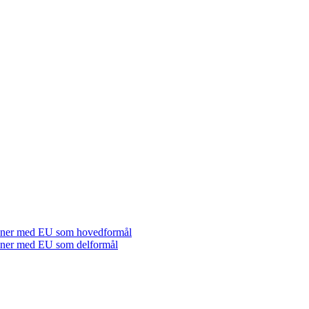
tioner med EU som hovedformål
tioner med EU som delformål