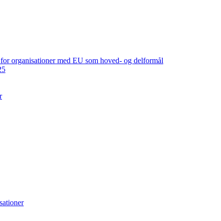
ng for organisationer med EU som hoved- og delformål
25
r
sationer