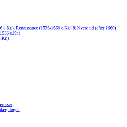
 e.Kr.), Renæssance (1536-1660 e.Kr.) & Nyere tid (efter 1660)
1536 e.Kr.)
.Kr.)
eresser
nlægningen