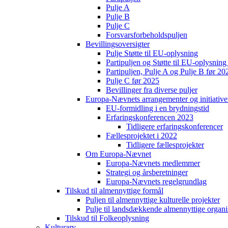
Pulje A
Pulje B
Pulje C
Forsvarsforbeholdspuljen
Bevillingsoversigter
Pulje Støtte til EU-oplysning
Partipuljen og Støtte til EU-oplysni
Partipuljen, Pulje A og Pulje B før 20
Pulje C før 2025
Bevillinger fra diverse puljer
Europa-Nævnets arrangementer og initiative
EU-formidling i en brydningstid
Erfaringskonferencen 2023
Tidligere erfaringskonferencer
Fællesprojektet i 2022
Tidligere fællesprojekter
Om Europa-Nævnet
Europa-Nævnets medlemmer
Strategi og årsberetninger
Europa-Nævnets regelgrundlag
Tilskud til almennyttige formål
Puljen til almennyttige kulturelle projekter
Pulje til landsdækkende almennyttige organi
Tilskud til Folkeoplysning
Kulturarv