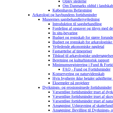
Oplev stederne
Om Danmarks oldtid i landskab
Københavns Befæstning
Arkæologi og havbundens fortidsminder
Museernes sagsbehandlervejledning
Introduktion til sagsbehandling
Fordeling af opgaver og tilsyn med d
In situ-bevaring
Budget og regnskab for større forunde
Budget og regnskab for arkæologiske
Vejledende økonomiske nøgletal
Fastsættelse af timepriser
Tilskud til arkæologiske undersøgelse
Beretning og kulturhistorisk rapport
Minimumsregistrering i Fund & Forti
FAQ - Fund og Fortidsminder
Konservering og naturvidenskab
Hvis bygherre ikke betaler udgifterne
Eksempler på projekter
Dyrknings- og erosionstruede fortidsminder
Væsentlige fortidsminder truet af dyr
Væsentlige fortidsminder truet af sko
Væsentlige fortidsminder truet af natu
Ansøgning: Udgravning af skattefund
Ansøgning: Bevilling til Dyrknings- o