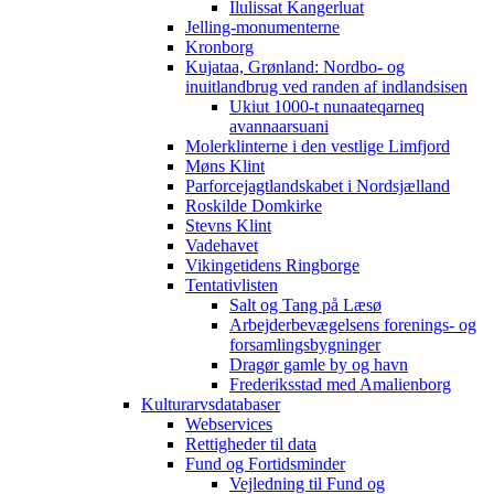
Ilulissat Kangerluat
Jelling-monumenterne
Kronborg
Kujataa, Grønland: Nordbo- og
inuitlandbrug ved randen af indlandsisen
Ukiut 1000-t nunaateqarneq
avannaarsuani
Molerklinterne i den vestlige Limfjord
Møns Klint
Parforcejagtlandskabet i Nordsjælland
Roskilde Domkirke
Stevns Klint
Vadehavet
Vikingetidens Ringborge
Tentativlisten
Salt og Tang på Læsø
Arbejderbevægelsens forenings- og
forsamlingsbygninger
Dragør gamle by og havn
Frederiksstad med Amalienborg
Kulturarvsdatabaser
Webservices
Rettigheder til data
Fund og Fortidsminder
Vejledning til Fund og