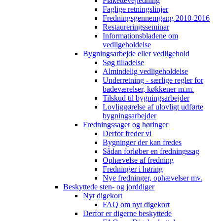
Plakettevejledning
Faglige retningslinjer
Fredningsgennemgang 2010-2016
Restaureringsseminar
Informationsbladene om
vedligeholdelse
Bygningsarbejde eller vedligehold
Søg tilladelse
Almindelig vedligeholdelse
Underretning - særlige regler for
badeværelser, køkkener m.m.
Tilskud til bygningsarbejder
Lovliggørelse af ulovligt udførte
bygningsarbejder
Fredningssager og høringer
Derfor freder vi
Bygninger der kan fredes
Sådan forløber en fredningssag
Ophævelse af fredning
Fredninger i høring
Nye fredninger, ophævelser mv.
Beskyttede sten- og jorddiger
Nyt digekort
FAQ om nyt digekort
Derfor er digerne beskyttede