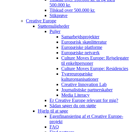
500.000 kr.
Tilskud over 500.000 kr.
Stikprøve
Creative Europe
Støttemuligheder
Puljer
Samarbejdsprojekter
Europæisk skønlitteratur
Europæiske platforme
Europæiske netværk
Culture Moves Europe: Rejselegater
til enkeltpersoner
Culture Moves Europe: Residencies
Tværeuropæiske
kulturorganisationer
Creative Innovation Lab
Journalistiske partnerskaber
Media Literacy
Er Creative Europe relevant for mig?
Sådan søger du om støtte
Hjælp til at søge
Egenfinansiering af et Creative Europe-
projekt
FAQ