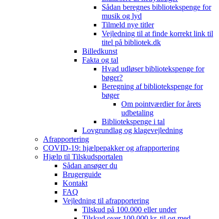
Sådan beregnes bibliotekspenge for
musik og lyd
Tilmeld nye titler
Vejledning til at finde korrekt link til
titel på bibliotek.dk
Billedkunst
Fakta og tal
Hvad udløser bibliotekspenge for
bøger?
Beregning af bibliotekspenge for
bøger
Om pointværdier for årets
udbetaling
Bibliotekspenge i tal
Lovgrundlag og klagevejledning
Afrapportering
COVID-19: hjælpepakker og afrapportering
Hjælp til Tilskudsportalen
Sådan ansøger du
Brugerguide
Kontakt
FAQ
Vejledning til afrapportering
Tilskud på 100.000 eller under
Tilskud over 100.000 kr. til og med