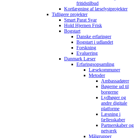
fritidstilbud
Kortlægning af læselystprojekter
Tidligere projekter
Smart Parat Svar
Hold Hjernen Frisk
Bogstart
Danske erfaringer
Bogstart i udlandet
Forskning
Evaluering
Danmark Læser
Erfaringsopsamling
Læsekommuner
Metoder
Ambassadører
Bøgerne ud til
borgerne
Lydbøger og
andre digitale
platforme
Læsning i
fællesskaber
Partnerskaber og
netværk
Målgrupper