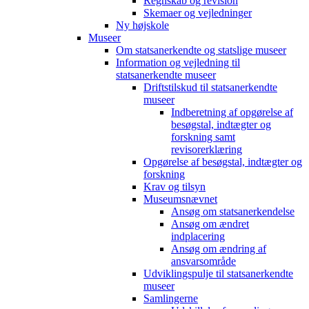
Regnskab og revision
Skemaer og vejledninger
Ny højskole
Museer
Om statsanerkendte og statslige museer
Information og vejledning til
statsanerkendte museer
Driftstilskud til statsanerkendte
museer
Indberetning af opgørelse af
besøgstal, indtægter og
forskning samt
revisorerklæring
Opgørelse af besøgstal, indtægter og
forskning
Krav og tilsyn
Museumsnævnet
Ansøg om statsanerkendelse
Ansøg om ændret
indplacering
Ansøg om ændring af
ansvarsområde
Udviklingspulje til statsanerkendte
museer
Samlingerne