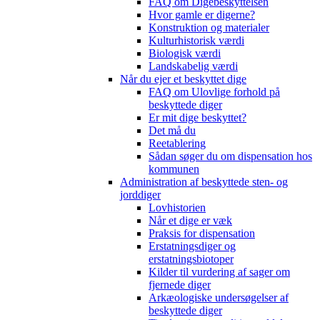
FAQ om Digebeskyttelsen
Hvor gamle er digerne?
Konstruktion og materialer
Kulturhistorisk værdi
Biologisk værdi
Landskabelig værdi
Når du ejer et beskyttet dige
FAQ om Ulovlige forhold på
beskyttede diger
Er mit dige beskyttet?
Det må du
Reetablering
Sådan søger du om dispensation hos
kommunen
Administration af beskyttede sten- og
jorddiger
Lovhistorien
Når et dige er væk
Praksis for dispensation
Erstatningsdiger og
erstatningsbiotoper
Kilder til vurdering af sager om
fjernede diger
Arkæologiske undersøgelser af
beskyttede diger