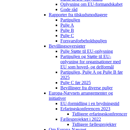
Oplysning om EU-formandskabet
Gode råd
Rapporter fra tilskudsmodtagere
Partipuljen
Pulje A
Pulje B
Pulje C
Forsvarsforbeholdspuljen
Bevillingsoversigter
Pulje Støtte til EU-oplysning
Partipuljen og Støtte til EU-
oplysning for organisationer med
EU som hoved- og delformål
Partipuljen, Pulje A og Pulje B før
2025
Pulje C før 2025
Bevillinger fra diverse puljer
Europa-Nævnets arrangementer og
initiativer
EU-formidling i en brydningstid
Erfaringskonferencen 2023
Tidligere erfaringskonferencer
Fællesprojektet i 2022
Tidligere fællesprojekter
Om Europa-Nævnet