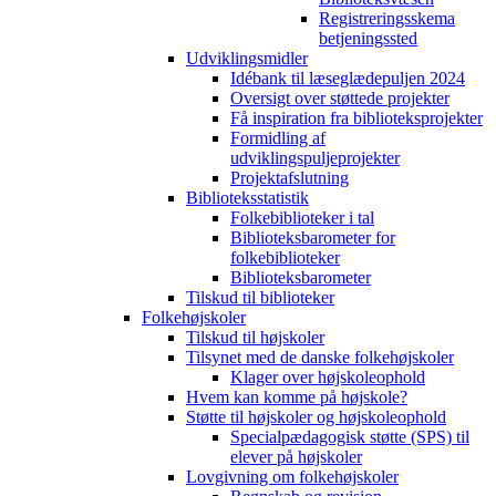
Registreringsskema
betjeningssted
Udviklingsmidler
Idébank til læseglædepuljen 2024
Oversigt over støttede projekter
Få inspiration fra biblioteksprojekter
Formidling af
udviklingspuljeprojekter
Projektafslutning
Biblioteksstatistik
Folkebiblioteker i tal
Biblioteksbarometer for
folkebiblioteker
Biblioteksbarometer
Tilskud til biblioteker
Folkehøjskoler
Tilskud til højskoler
Tilsynet med de danske folkehøjskoler
Klager over højskoleophold
Hvem kan komme på højskole?
Støtte til højskoler og højskoleophold
Specialpædagogisk støtte (SPS) til
elever på højskoler
Lovgivning om folkehøjskoler