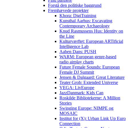
Find partnere
Forstå den politiske baggrund
Fremhævede projekter
Khora: DigiTraining
Kunsthal Aarhus: Excavating
Contemporary Archaeology
Knud Rasmussens Hus: Identity on
the Line
Kulturværftet: European ARTificial
Intelligence Lab
Aaben Dans: PUSH
WARM: European genre-based
radio airplay charts
Future Female Sounds: European
Female DJ Summit
Jensen & Dalgaard: Great Literature
Teater Grob: Extended Universe
VEGA: LivEurope
JazzDanmark: Kids Can
Roskilde Bibliotekerne: A Million
Stories
Swinging Europe: NIMPE og
MOSAIC
Institut for (X): Urban Link Up Euro
Connection