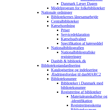
Danmark Læser Dagen
Modelprogram for folkebiblioteker
Nationale ordninger
Bibliotekernes lånesamarbejde
Centralbiblioteker
Kørselsordning
Priser
Servicedeklaration
Kørselsudvalget
Specifikation af køreseddel
Nationalbibliografien
Nationalbibliografiske
registreringer
Danbib & bibliotek.dk
Biblioteksstandardisering
Katalogisering og indeksering
Ændringsforslag til danMARC2
Biblioteksnumre
Biblioteker i Danmark med
biblioteksnumre
Registrering af biblioteker
Materialeanskaffelse og
-identifikation
Registreringsskema
Biblioteksvæsen