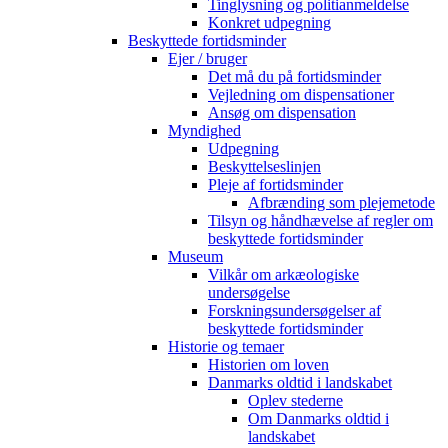
Tinglysning og politianmeldelse
Konkret udpegning
Beskyttede fortidsminder
Ejer / bruger
Det må du på fortidsminder
Vejledning om dispensationer
Ansøg om dispensation
Myndighed
Udpegning
Beskyttelseslinjen
Pleje af fortidsminder
Afbrænding som plejemetode
Tilsyn og håndhævelse af regler om
beskyttede fortidsminder
Museum
Vilkår om arkæologiske
undersøgelse
Forskningsundersøgelser af
beskyttede fortidsminder
Historie og temaer
Historien om loven
Danmarks oldtid i landskabet
Oplev stederne
Om Danmarks oldtid i
landskabet