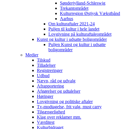
Sønderjylland-Schleswig
Trekantområdet
Kulturregion Østjysk Vækstbånd
Aarhus
Om kulturaftaler 2021-24
Puljen til kultur i hele landet
Lovgivning på kulturaftaleområdet
Kunst og kultur i udsatte boligområder
Puljen Kunst og kultur i udsatte
boligområder
Medier
Tilskud
Tilladelser
Registreringer
Udbud
Nævn, råd og udvalg
Afrapportering
Afgørelser og udtalelser
Høringer
Lovgivning og politiske aftaler
Tv-modtagelse, frit valg, must carry
Tilgængelighed
Klag over reklamer mm.
Værditest
Kulturbidraget