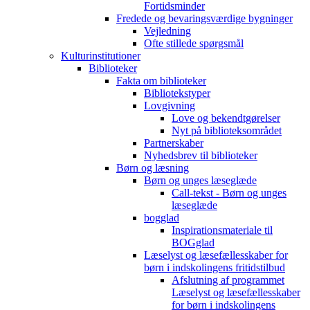
Fortidsminder
Fredede og bevaringsværdige bygninger
Vejledning
Ofte stillede spørgsmål
Kulturinstitutioner
Biblioteker
Fakta om biblioteker
Bibliotekstyper
Lovgivning
Love og bekendtgørelser
Nyt på biblioteksområdet
Partnerskaber
Nyhedsbrev til biblioteker
Børn og læsning
Børn og unges læseglæde
Call-tekst - Børn og unges
læseglæde
bogglad
Inspirationsmateriale til
BOGglad
Læselyst og læsefællesskaber for
børn i indskolingens fritidstilbud
Afslutning af programmet
Læselyst og læsefællesskaber
for børn i indskolingens