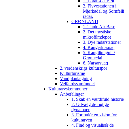
1. Loran-C i Eiði
2. Flyvestationen i
Mjørkadal og Sornfelli
radar.
GRØNLAND
1. Thule Air Base
2. Det mystiske
mikrofilmdepot
3. Dye radarstationer
4. Kangerlussuaq
5. Kangilinnguit /
Grønnedal
6. Narsarsuaq
2. verdenskrigs kulturspor
Kulturturisme
Vandplanlægning
Velfærdssamfundet
Kulturarvskommuner
Anbefalinger
1. Skab en værdifuld historie
2. Udvælg de rigtige
dynamoer
3. Formulér en vision for
kulturarven
4. Find og visualisér de