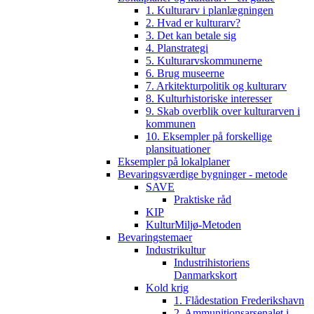
1. Kulturarv i planlægningen
2. Hvad er kulturarv?
3. Det kan betale sig
4. Planstrategi
5. Kulturarvskommunerne
6. Brug museerne
7. Arkitekturpolitik og kulturarv
8. Kulturhistoriske interesser
9. Skab overblik over kulturarven i
kommunen
10. Eksempler på forskellige
plansituationer
Eksempler på lokalplaner
Bevaringsværdige bygninger - metode
SAVE
Praktiske råd
KIP
KulturMiljø-Metoden
Bevaringstemaer
Industrikultur
Industrihistoriens
Danmarkskort
Kold krig
1. Flådestation Frederikshavn
2. Ammunitionsarsenalet i