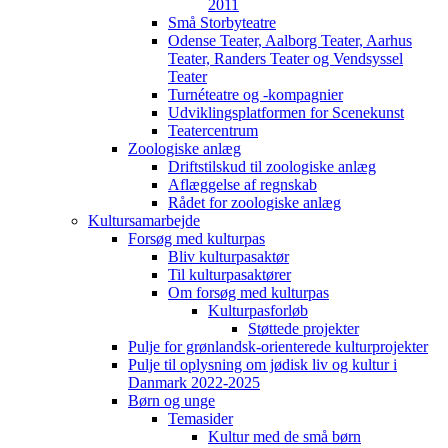
2011
Små Storbyteatre
Odense Teater, Aalborg Teater, Aarhus
Teater, Randers Teater og Vendsyssel
Teater
Turnéteatre og -kompagnier
Udviklingsplatformen for Scenekunst
Teatercentrum
Zoologiske anlæg
Driftstilskud til zoologiske anlæg
Aflæggelse af regnskab
Rådet for zoologiske anlæg
Kultursamarbejde
Forsøg med kulturpas
Bliv kulturpasaktør
Til kulturpasaktører
Om forsøg med kulturpas
Kulturpasforløb
Støttede projekter
Pulje for grønlandsk-orienterede kulturprojekter
Pulje til oplysning om jødisk liv og kultur i
Danmark 2022-2025
Børn og unge
Temasider
Kultur med de små børn