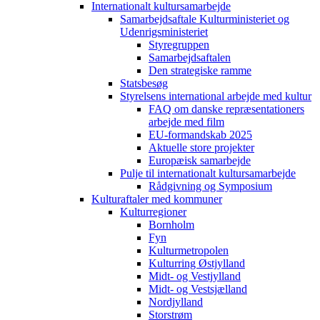
Internationalt kultursamarbejde
Samarbejdsaftale Kulturministeriet og
Udenrigsministeriet
Styregruppen
Samarbejdsaftalen
Den strategiske ramme
Statsbesøg
Styrelsens international arbejde med kultur
FAQ om danske repræsentationers
arbejde med film
EU-formandskab 2025
Aktuelle store projekter
Europæisk samarbejde
Pulje til internationalt kultursamarbejde
Rådgivning og Symposium
Kulturaftaler med kommuner
Kulturregioner
Bornholm
Fyn
Kulturmetropolen
Kulturring Østjylland
Midt- og Vestjylland
Midt- og Vestsjælland
Nordjylland
Storstrøm