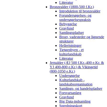
Litteratur
Bronzealder (1800-500 f.Kr.)
Introduktion til bronzealder
Forundersøgelses- og
undersøgelsespraksis
Bebyggelse
Gravfund
Samlingspladser
Broer, vadesteder og lignende
strukturer
Helleristninger
Tietgenbyen - et
kulturlandskab
Litteratur
Jernalder (ÆJ 500 f.Kr.-400 e.Kr. &
YJ 400-800 e.Kr.) & Vikingetid
(800-1050 e.Kr.)
Undersøgelse
Kulturlandskab -
landskabsorganisation
Samlings- og handelspladser
Forsvarsanlæg
Gravfund
Big Data-indsamling
Spredningskort