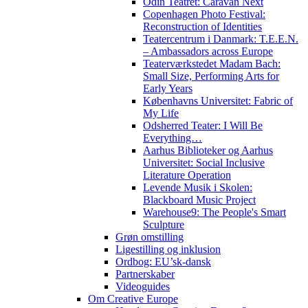
Odin Teatret: Caravan Next
Copenhagen Photo Festival:
Reconstruction of Identities
Teatercentrum i Danmark: T.E.E.N.
– Ambassadors across Europe
Teaterværkstedet Madam Bach:
Small Size, Performing Arts for
Early Years
Københavns Universitet: Fabric of
My Life
Odsherred Teater: I Will Be
Everything…
Aarhus Biblioteker og Aarhus
Universitet: Social Inclusive
Literature Operation
Levende Musik i Skolen:
Blackboard Music Project
Warehouse9: The People's Smart
Sculpture
Grøn omstilling
Ligestilling og inklusion
Ordbog: EU’sk-dansk
Partnerskaber
Videoguides
Om Creative Europe