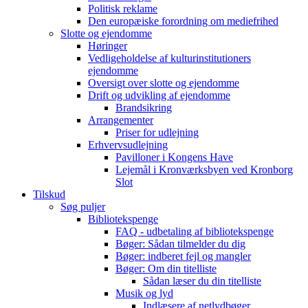
Politisk reklame
Den europæiske forordning om mediefrihed
Slotte og ejendomme
Høringer
Vedligeholdelse af kulturinstitutioners
ejendomme
Oversigt over slotte og ejendomme
Drift og udvikling af ejendomme
Brandsikring
Arrangementer
Priser for udlejning
Erhvervsudlejning
Pavilloner i Kongens Have
Lejemål i Kronværksbyen ved Kronborg
Slot
Tilskud
Søg puljer
Bibliotekspenge
FAQ - udbetaling af bibliotekspenge
Bøger: Sådan tilmelder du dig
Bøger: indberet fejl og mangler
Bøger: Om din titelliste
Sådan læser du din titelliste
Musik og lyd
Indlæsere af netlydbøger