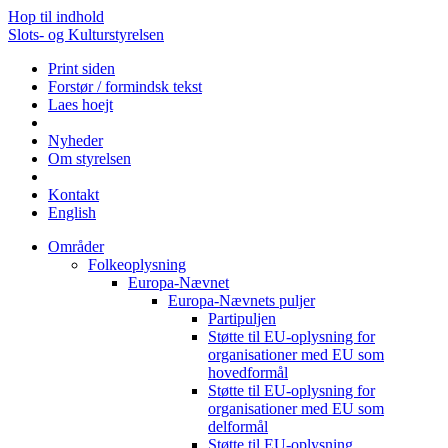
Hop til indhold
Slots- og Kulturstyrelsen
Print siden
Forstør / formindsk tekst
Laes hoejt
Nyheder
Om styrelsen
Kontakt
English
Områder
Folkeoplysning
Europa-Nævnet
Europa-Nævnets puljer
Partipuljen
Støtte til EU-oplysning for
organisationer med EU som
hovedformål
Støtte til EU-oplysning for
organisationer med EU som
delformål
Støtte til EU-oplysning