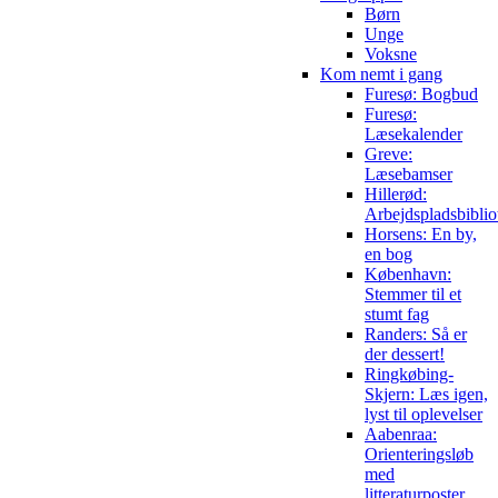
Børn
Unge
Voksne
Kom nemt i gang
Furesø: Bogbud
Furesø:
Læsekalender
Greve:
Læsebamser
Hillerød:
Arbejdspladsbiblio
Horsens: En by,
en bog
København:
Stemmer til et
stumt fag
Randers: Så er
der dessert!
Ringkøbing-
Skjern: Læs igen,
lyst til oplevelser
Aabenraa:
Orienteringsløb
med
litteraturposter