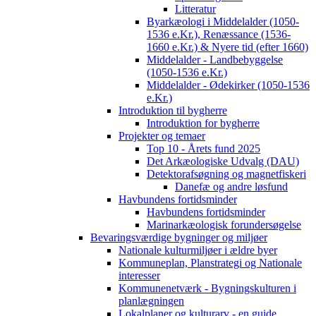
Litteratur
Byarkæologi i Middelalder (1050-
1536 e.Kr.), Renæssance (1536-
1660 e.Kr.) & Nyere tid (efter 1660)
Middelalder - Landbebyggelse
(1050-1536 e.Kr.)
Middelalder - Ødekirker (1050-1536
e.Kr.)
Introduktion til bygherre
Introduktion for bygherre
Projekter og temaer
Top 10 - Årets fund 2025
Det Arkæologiske Udvalg (DAU)
Detektorafsøgning og magnetfiskeri
Danefæ og andre løsfund
Havbundens fortidsminder
Havbundens fortidsminder
Marinarkæologisk forundersøgelse
Bevaringsværdige bygninger og miljøer
Nationale kulturmiljøer i ældre byer
Kommuneplan, Planstrategi og Nationale
interesser
Kommunenetværk - Bygningskulturen i
planlægningen
Lokalplaner og kulturarv - en guide