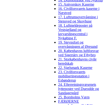
14. Depotområde ved Jyderup
15. Antvorskov Kaserne
16. Civilforsvarets kaserne i
Næstved
17. Luftrumsovervågning i
Stensved og Skovhuse
18. Luftmeldeposter på
Vestsjælland og
lavvarslingscentral i
Nykøbing F.
19. Stevnsfort og
overvågningen af Øresund
20. Københavns luftforsvar
ved Sigerslev og Ejbybro
21. Storkøbenhavns civile
beredskab
22. Sjælsmark Kaserne
23. Civilforsvarets
mobiliseringsstation i
Esbønderup
24. Efterretningsvæsenets
lytteposter ved Dueodde og
Sandagergård
25. Bornholms Værn
FÆRØERNE