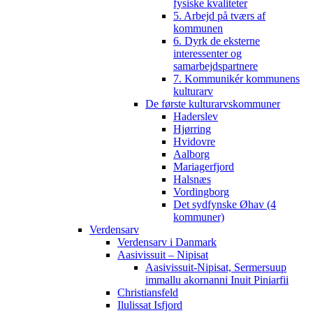
fysiske kvaliteter
5. Arbejd på tværs af
kommunen
6. Dyrk de eksterne
interessenter og
samarbejdspartnere
7. Kommunikér kommunens
kulturarv
De første kulturarvskommuner
Haderslev
Hjørring
Hvidovre
Aalborg
Mariagerfjord
Halsnæs
Vordingborg
Det sydfynske Øhav (4
kommuner)
Verdensarv
Verdensarv i Danmark
Aasivissuit – Nipisat
Aasivissuit-Nipisat, Sermersuup
immallu akornanni Inuit Piniarfii
Christiansfeld
Ilulissat Isfjord