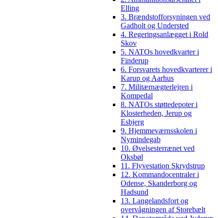
Elling
3. Brændstofforsyningen ved
Gadholt og Understed
4. Regeringsanlægget i Rold
Skov
5. NATOs hovedkvarter i
Finderup
6. Forsvarets hovedkvarterer i
Karup og Aarhus
7. Militærnægterlejren i
Kompedal
8. NATOs støttedepoter i
Klosterheden, Jerup og
Esbjerg
9. Hjemmeværnsskolen i
Nymindegab
10. Øvelsesterrænet ved
Oksbøl
11. Flyvestation Skrydstrup
12. Kommandocentraler i
Odense, Skanderborg og
Hadsund
13. Langelandsfort og
overvågningen af Storebælt