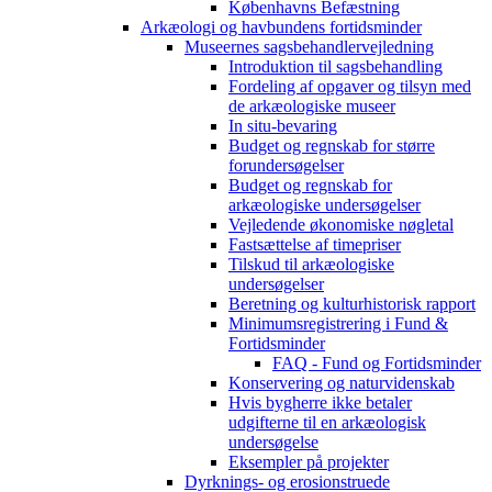
Københavns Befæstning
Arkæologi og havbundens fortidsminder
Museernes sagsbehandlervejledning
Introduktion til sagsbehandling
Fordeling af opgaver og tilsyn med
de arkæologiske museer
In situ-bevaring
Budget og regnskab for større
forundersøgelser
Budget og regnskab for
arkæologiske undersøgelser
Vejledende økonomiske nøgletal
Fastsættelse af timepriser
Tilskud til arkæologiske
undersøgelser
Beretning og kulturhistorisk rapport
Minimumsregistrering i Fund &
Fortidsminder
FAQ - Fund og Fortidsminder
Konservering og naturvidenskab
Hvis bygherre ikke betaler
udgifterne til en arkæologisk
undersøgelse
Eksempler på projekter
Dyrknings- og erosionstruede