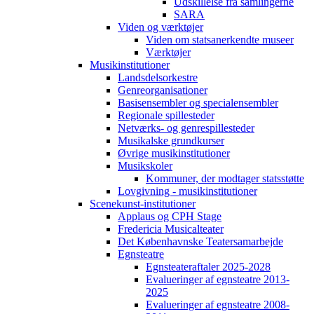
Udskillelse fra samlingerne
SARA
Viden og værktøjer
Viden om statsanerkendte museer
Værktøjer
Musikinstitutioner
Landsdelsorkestre
Genreorganisationer
Basisensembler og specialensembler
Regionale spillesteder
Netværks- og genrespillesteder
Musikalske grundkurser
Øvrige musikinstitutioner
Musikskoler
Kommuner, der modtager statsstøtte
Lovgivning - musikinstitutioner
Scenekunst-institutioner
Applaus og CPH Stage
Fredericia Musicalteater
Det Københavnske Teatersamarbejde
Egnsteatre
Egnsteateraftaler 2025-2028
Evalueringer af egnsteatre 2013-
2025
Evalueringer af egnsteatre 2008-