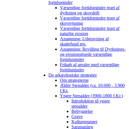
fortidsminder
Væsentlige fortidsminder truet af
dyrkning og skovdrift
Væsentlige fortidsminder truet af
skovrejsning
Væsentlige fortidsminder truet af
naturlig erosion
Ansøgning: Udgravning af
skattefund mv.
Ansøgning: Bevilling til Dyrknings-
og erosionstruede væsentlige
fortidsminder
Frikøb af arealer med væsentlige
fortidsminder
De arkæologiske strategier
Om strategierne
Ældre Stenalder (ca. 10.000 - 3.900
f.Kr.
Yngre Stenalder (3900-1800 f.Kr.)
Introduktion til yngre
stenalder
Bebyggelse
Grave
Kulturgrupper
Sarupanlæg