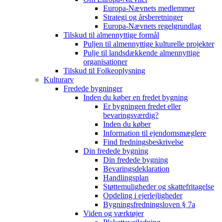
Europa-Nævnets medlemmer
Strategi og årsberetninger
Europa-Nævnets regelgrundlag
Tilskud til almennyttige formål
Puljen til almennyttige kulturelle projekter
Pulje til landsdækkende almennyttige
organisationer
Tilskud til Folkeoplysning
Kulturarv
Fredede bygninger
Inden du køber en fredet bygning
Er bygningen fredet eller
bevaringsværdig?
Inden du køber
Information til ejendomsmæglere
Find fredningsbeskrivelse
Din fredede bygning
Din fredede bygning
Bevaringsdeklaration
Handlingsplan
Støttemuligheder og skattefritagelse
Opdeling i ejerlejligheder
Bygningsfredningsloven § 7a
Viden og værktøjer