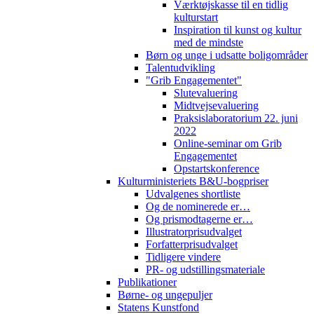
Værktøjskasse til en tidlig
kulturstart
Inspiration til kunst og kultur
med de mindste
Børn og unge i udsatte boligområder
Talentudvikling
"Grib Engagementet"
Slutevaluering
Midtvejsevaluering
Praksislaboratorium 22. juni
2022
Online-seminar om Grib
Engagementet
Opstartskonference
Kulturministeriets B&U-bogpriser
Udvalgenes shortliste
Og de nominerede er…
Og prismodtagerne er…
Illustratorprisudvalget
Forfatterprisudvalget
Tidligere vindere
PR- og udstillingsmateriale
Publikationer
Børne- og ungepuljer
Statens Kunstfond