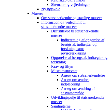
Regnskab og revision
Skemaer og vejledninger
Ny højskole
Museer
Om statsanerkendte og statslige museer
Information og vejledning til
statsanerkendte museer
Driftstilskud til statsanerkendte
museer
Indberetning af opgørelse af
besøgstal, indtægter og
forskning samt
revisorerklæring
Opgørelse af besøgstal, indtægter og
forskning
Krav og tilsyn
Museumsnævnet
Ansøg om statsanerkendelse
Ansøg om ændret
indplacering
Ansøg om ændring af
ansvarsområde
Udviklingspulje til statsanerkendte
museer
Samlingerne