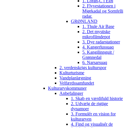
1. Loran-C i Eiði
2. Flyvestationen i
Mjørkadal og Sornfelli
radar.
GRØNLAND
1. Thule Air Base
2. Det mystiske
mikrofilmdepot
3. Dye radarstationer
4. Kangerlussuaq
5. Kangilinnguit /
Grønnedal
6. Narsarsuaq
2. verdenskrigs kulturspor
Kulturturisme
Vandplanlægning
Velfærdssamfundet
Kulturarvskommuner
Anbefalinger
1. Skab en værdifuld historie
2. Udvælg de rigtige
dynamoer
3. Formulér en vision for
kulturarven
4. Find og visualisér de