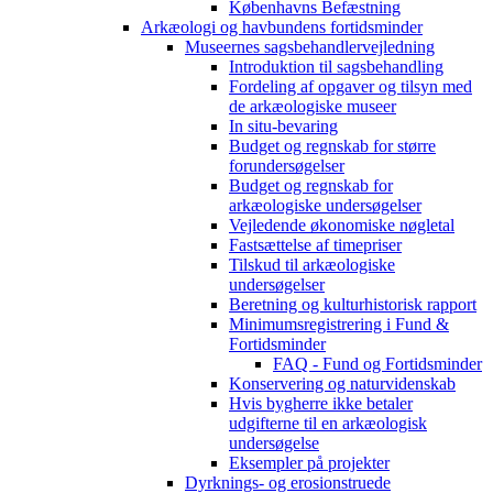
Københavns Befæstning
Arkæologi og havbundens fortidsminder
Museernes sagsbehandlervejledning
Introduktion til sagsbehandling
Fordeling af opgaver og tilsyn med
de arkæologiske museer
In situ-bevaring
Budget og regnskab for større
forundersøgelser
Budget og regnskab for
arkæologiske undersøgelser
Vejledende økonomiske nøgletal
Fastsættelse af timepriser
Tilskud til arkæologiske
undersøgelser
Beretning og kulturhistorisk rapport
Minimumsregistrering i Fund &
Fortidsminder
FAQ - Fund og Fortidsminder
Konservering og naturvidenskab
Hvis bygherre ikke betaler
udgifterne til en arkæologisk
undersøgelse
Eksempler på projekter
Dyrknings- og erosionstruede