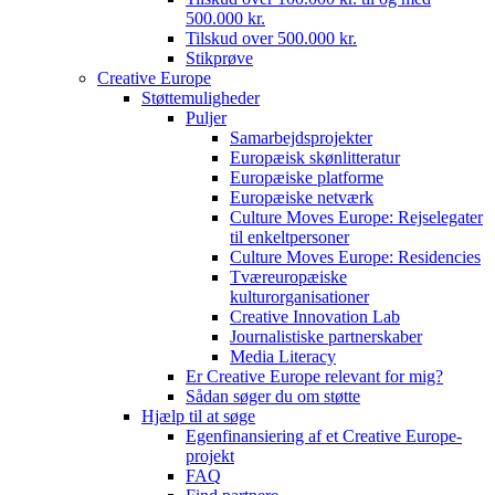
500.000 kr.
Tilskud over 500.000 kr.
Stikprøve
Creative Europe
Støttemuligheder
Puljer
Samarbejdsprojekter
Europæisk skønlitteratur
Europæiske platforme
Europæiske netværk
Culture Moves Europe: Rejselegater
til enkeltpersoner
Culture Moves Europe: Residencies
Tværeuropæiske
kulturorganisationer
Creative Innovation Lab
Journalistiske partnerskaber
Media Literacy
Er Creative Europe relevant for mig?
Sådan søger du om støtte
Hjælp til at søge
Egenfinansiering af et Creative Europe-
projekt
FAQ