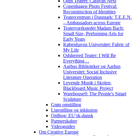
Odin Teatret: Caravan Next
Copenhagen Photo Festival:
Reconstruction of Identities
Teatercentrum i Danmark: T.E.E.N.
– Ambassadors across Europe
Teaterværkstedet Madam Bach:
Small Size, Performing Arts for
Early Years
Københavns Universitet: Fabric of
My Life
Odsherred Teater: I Will Be
Everything…
Aarhus Biblioteker og Aarhus
Universitet: Social Inclusive
Literature Operation
Levende Musik i Skolen:
Blackboard Music Project
Warehouse9: The People's Smart
Sculpture
Grøn omstilling
Ligestilling og inklusion
Ordbog: EU’sk-dansk
Partnerskaber
Videoguides
Om Creative Europe