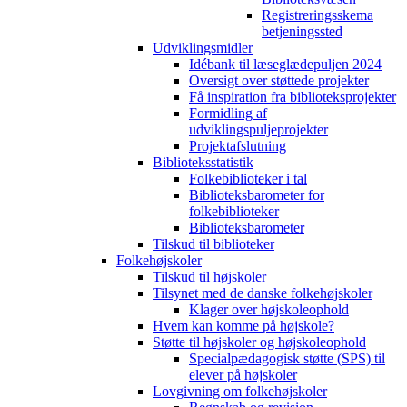
Registreringsskema
betjeningssted
Udviklingsmidler
Idébank til læseglædepuljen 2024
Oversigt over støttede projekter
Få inspiration fra biblioteksprojekter
Formidling af
udviklingspuljeprojekter
Projektafslutning
Biblioteksstatistik
Folkebiblioteker i tal
Biblioteksbarometer for
folkebiblioteker
Biblioteksbarometer
Tilskud til biblioteker
Folkehøjskoler
Tilskud til højskoler
Tilsynet med de danske folkehøjskoler
Klager over højskoleophold
Hvem kan komme på højskole?
Støtte til højskoler og højskoleophold
Specialpædagogisk støtte (SPS) til
elever på højskoler
Lovgivning om folkehøjskoler