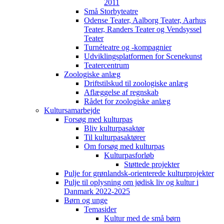
2011
Små Storbyteatre
Odense Teater, Aalborg Teater, Aarhus
Teater, Randers Teater og Vendsyssel
Teater
Turnéteatre og -kompagnier
Udviklingsplatformen for Scenekunst
Teatercentrum
Zoologiske anlæg
Driftstilskud til zoologiske anlæg
Aflæggelse af regnskab
Rådet for zoologiske anlæg
Kultursamarbejde
Forsøg med kulturpas
Bliv kulturpasaktør
Til kulturpasaktører
Om forsøg med kulturpas
Kulturpasforløb
Støttede projekter
Pulje for grønlandsk-orienterede kulturprojekter
Pulje til oplysning om jødisk liv og kultur i
Danmark 2022-2025
Børn og unge
Temasider
Kultur med de små børn