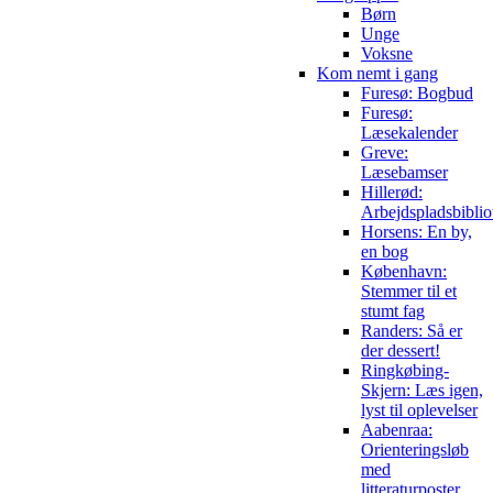
Børn
Unge
Voksne
Kom nemt i gang
Furesø: Bogbud
Furesø:
Læsekalender
Greve:
Læsebamser
Hillerød:
Arbejdspladsbiblio
Horsens: En by,
en bog
København:
Stemmer til et
stumt fag
Randers: Så er
der dessert!
Ringkøbing-
Skjern: Læs igen,
lyst til oplevelser
Aabenraa:
Orienteringsløb
med
litteraturposter