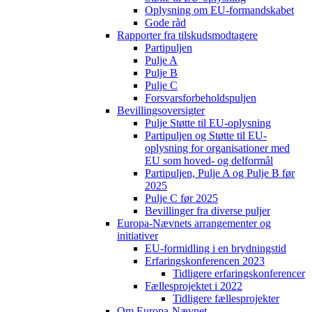
Oplysning om EU-formandskabet
Gode råd
Rapporter fra tilskudsmodtagere
Partipuljen
Pulje A
Pulje B
Pulje C
Forsvarsforbeholdspuljen
Bevillingsoversigter
Pulje Støtte til EU-oplysning
Partipuljen og Støtte til EU-
oplysning for organisationer med
EU som hoved- og delformål
Partipuljen, Pulje A og Pulje B før
2025
Pulje C før 2025
Bevillinger fra diverse puljer
Europa-Nævnets arrangementer og
initiativer
EU-formidling i en brydningstid
Erfaringskonferencen 2023
Tidligere erfaringskonferencer
Fællesprojektet i 2022
Tidligere fællesprojekter
Om Europa-Nævnet