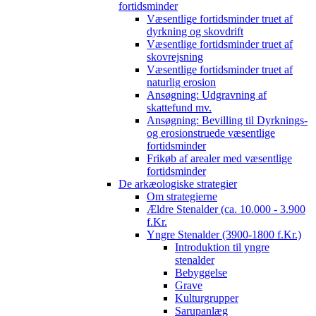
fortidsminder
Væsentlige fortidsminder truet af
dyrkning og skovdrift
Væsentlige fortidsminder truet af
skovrejsning
Væsentlige fortidsminder truet af
naturlig erosion
Ansøgning: Udgravning af
skattefund mv.
Ansøgning: Bevilling til Dyrknings-
og erosionstruede væsentlige
fortidsminder
Frikøb af arealer med væsentlige
fortidsminder
De arkæologiske strategier
Om strategierne
Ældre Stenalder (ca. 10.000 - 3.900
f.Kr.
Yngre Stenalder (3900-1800 f.Kr.)
Introduktion til yngre
stenalder
Bebyggelse
Grave
Kulturgrupper
Sarupanlæg