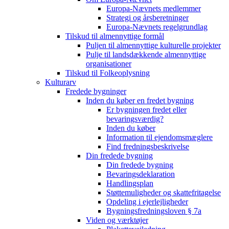
Europa-Nævnets medlemmer
Strategi og årsberetninger
Europa-Nævnets regelgrundlag
Tilskud til almennyttige formål
Puljen til almennyttige kulturelle projekter
Pulje til landsdækkende almennyttige
organisationer
Tilskud til Folkeoplysning
Kulturarv
Fredede bygninger
Inden du køber en fredet bygning
Er bygningen fredet eller
bevaringsværdig?
Inden du køber
Information til ejendomsmæglere
Find fredningsbeskrivelse
Din fredede bygning
Din fredede bygning
Bevaringsdeklaration
Handlingsplan
Støttemuligheder og skattefritagelse
Opdeling i ejerlejligheder
Bygningsfredningsloven § 7a
Viden og værktøjer