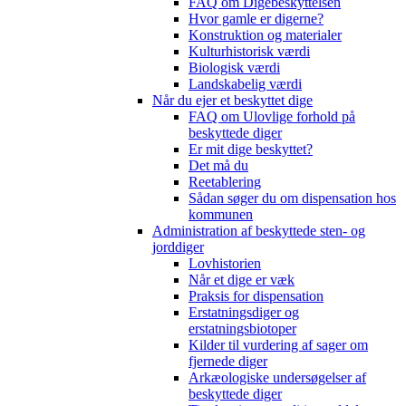
FAQ om Digebeskyttelsen
Hvor gamle er digerne?
Konstruktion og materialer
Kulturhistorisk værdi
Biologisk værdi
Landskabelig værdi
Når du ejer et beskyttet dige
FAQ om Ulovlige forhold på
beskyttede diger
Er mit dige beskyttet?
Det må du
Reetablering
Sådan søger du om dispensation hos
kommunen
Administration af beskyttede sten- og
jorddiger
Lovhistorien
Når et dige er væk
Praksis for dispensation
Erstatningsdiger og
erstatningsbiotoper
Kilder til vurdering af sager om
fjernede diger
Arkæologiske undersøgelser af
beskyttede diger