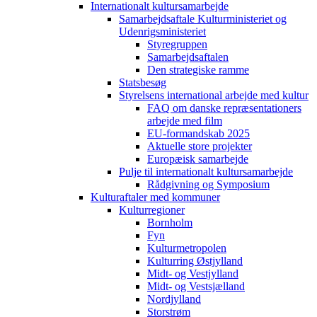
Internationalt kultursamarbejde
Samarbejdsaftale Kulturministeriet og
Udenrigsministeriet
Styregruppen
Samarbejdsaftalen
Den strategiske ramme
Statsbesøg
Styrelsens international arbejde med kultur
FAQ om danske repræsentationers
arbejde med film
EU-formandskab 2025
Aktuelle store projekter
Europæisk samarbejde
Pulje til internationalt kultursamarbejde
Rådgivning og Symposium
Kulturaftaler med kommuner
Kulturregioner
Bornholm
Fyn
Kulturmetropolen
Kulturring Østjylland
Midt- og Vestjylland
Midt- og Vestsjælland
Nordjylland
Storstrøm