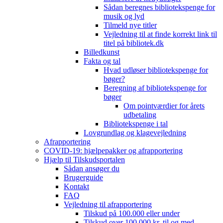
Sådan beregnes bibliotekspenge for
musik og lyd
Tilmeld nye titler
Vejledning til at finde korrekt link til
titel på bibliotek.dk
Billedkunst
Fakta og tal
Hvad udløser bibliotekspenge for
bøger?
Beregning af bibliotekspenge for
bøger
Om pointværdier for årets
udbetaling
Bibliotekspenge i tal
Lovgrundlag og klagevejledning
Afrapportering
COVID-19: hjælpepakker og afrapportering
Hjælp til Tilskudsportalen
Sådan ansøger du
Brugerguide
Kontakt
FAQ
Vejledning til afrapportering
Tilskud på 100.000 eller under
Tilskud over 100.000 kr. til og med