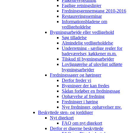
Plakettevejledning
Faglige retningslinjer
Fredningsgennemgang 2010-2016
Restaureringsseminar
Informationsbladene om
vedligeholdelse
Bygningsarbejde eller vedligehold
Søg tilladelse
Almindelig vedligeholdelse
Underretning - særlige regler for
badeværelser, køkkener m.m.
Tilskud til bygningsarbejder
Lovliggørelse af ulovligt udførte
bygningsarbejder
Fredningssager og høringer
Derfor freder vi
Bygninger der kan fredes
Sådan forløber en fredningssag
Ophævelse af fredning
Fredninger i høring
Nye fredninger, ophævelser mv.
Beskyttede sten- og jorddiger
Nyt digekort
FAQ om nyt digekort
Derfor er digerne beskyttede