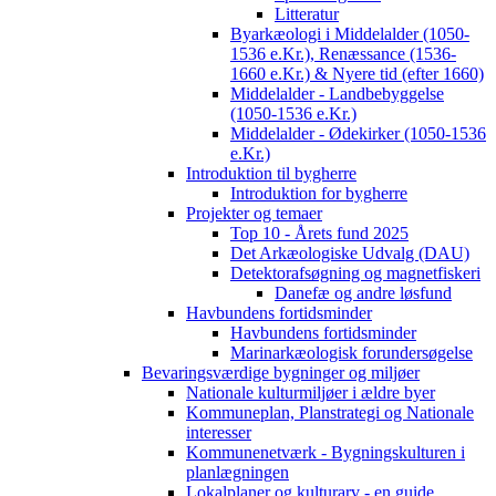
Litteratur
Byarkæologi i Middelalder (1050-
1536 e.Kr.), Renæssance (1536-
1660 e.Kr.) & Nyere tid (efter 1660)
Middelalder - Landbebyggelse
(1050-1536 e.Kr.)
Middelalder - Ødekirker (1050-1536
e.Kr.)
Introduktion til bygherre
Introduktion for bygherre
Projekter og temaer
Top 10 - Årets fund 2025
Det Arkæologiske Udvalg (DAU)
Detektorafsøgning og magnetfiskeri
Danefæ og andre løsfund
Havbundens fortidsminder
Havbundens fortidsminder
Marinarkæologisk forundersøgelse
Bevaringsværdige bygninger og miljøer
Nationale kulturmiljøer i ældre byer
Kommuneplan, Planstrategi og Nationale
interesser
Kommunenetværk - Bygningskulturen i
planlægningen
Lokalplaner og kulturarv - en guide