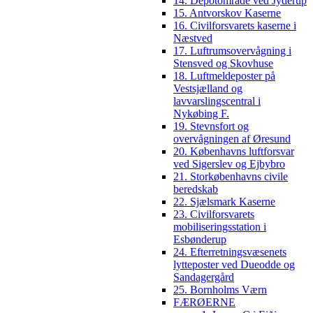
14. Depotområde ved Jyderup
15. Antvorskov Kaserne
16. Civilforsvarets kaserne i
Næstved
17. Luftrumsovervågning i
Stensved og Skovhuse
18. Luftmeldeposter på
Vestsjælland og
lavvarslingscentral i
Nykøbing F.
19. Stevnsfort og
overvågningen af Øresund
20. Københavns luftforsvar
ved Sigerslev og Ejbybro
21. Storkøbenhavns civile
beredskab
22. Sjælsmark Kaserne
23. Civilforsvarets
mobiliseringsstation i
Esbønderup
24. Efterretningsvæsenets
lytteposter ved Dueodde og
Sandagergård
25. Bornholms Værn
FÆRØERNE