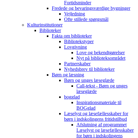
Fortidsminder
Fredede og bevaringsværdige bygninger
Vejledning
Ofte stillede spørgsmål
Kulturinstitutioner
Biblioteker
Fakta om biblioteker
Bibliotekstyper
Lovgivning
Love og bekendtgørelser
Nyt på biblioteksområdet
Partnerskaber
Nyhedsbrev til biblioteker
Børn og læsning
Børn og unges læseglæde
Call-tekst - Børn og unges
læseglæde
bogglad
Inspirationsmateriale til
BOGglad
Læselyst og læsefællesskaber for
børn i indskolingens fritidstilbud
Afslutning af programmet
Læselyst og læsefællesskaber
for børn i indskolingens