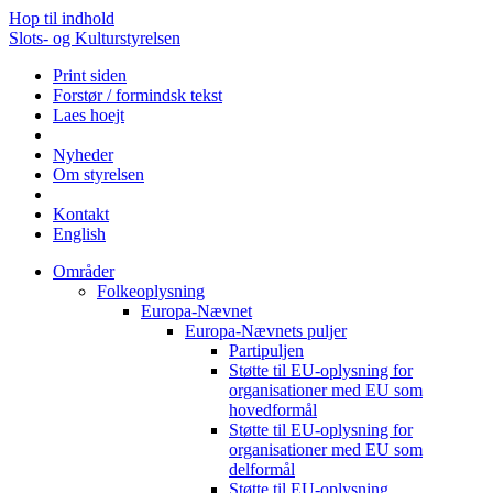
Hop til indhold
Slots- og Kulturstyrelsen
Print siden
Forstør / formindsk tekst
Laes hoejt
Nyheder
Om styrelsen
Kontakt
English
Områder
Folkeoplysning
Europa-Nævnet
Europa-Nævnets puljer
Partipuljen
Støtte til EU-oplysning for
organisationer med EU som
hovedformål
Støtte til EU-oplysning for
organisationer med EU som
delformål
Støtte til EU-oplysning