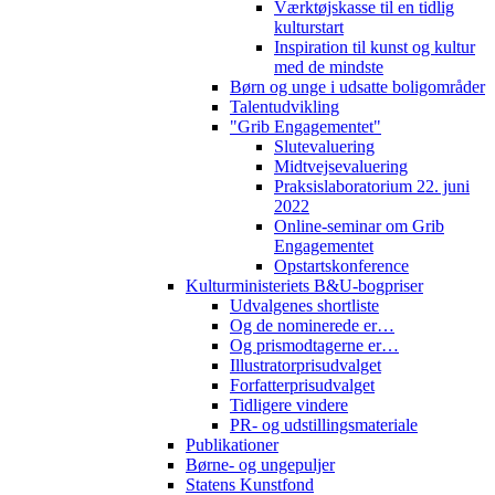
Værktøjskasse til en tidlig
kulturstart
Inspiration til kunst og kultur
med de mindste
Børn og unge i udsatte boligområder
Talentudvikling
"Grib Engagementet"
Slutevaluering
Midtvejsevaluering
Praksislaboratorium 22. juni
2022
Online-seminar om Grib
Engagementet
Opstartskonference
Kulturministeriets B&U-bogpriser
Udvalgenes shortliste
Og de nominerede er…
Og prismodtagerne er…
Illustratorprisudvalget
Forfatterprisudvalget
Tidligere vindere
PR- og udstillingsmateriale
Publikationer
Børne- og ungepuljer
Statens Kunstfond