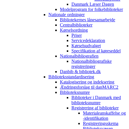
Danmark Læser Dagen
Modelprogram for folkebiblioteker
Nationale ordninger
Bibliotekernes lånesamarbejde
Centralbiblioteker
Kørselsordning
Priser
Servicedeklaration
Kørselsudvalget
Specifikation af køreseddel
Nationalbibliografien
Nationalbibliografiske
registreringer
Danbib & bibliotek.dk
Biblioteksstandardisering
Katalogisering og indeksering
Ændringsforslag til danMARC2
Biblioteksnumre
Biblioteker i Danmark med
biblioteksnumre
Registrering af biblioteker
Materialeanskaffelse og
-identifikation
Registreringsskema
Biblioteksvæsen