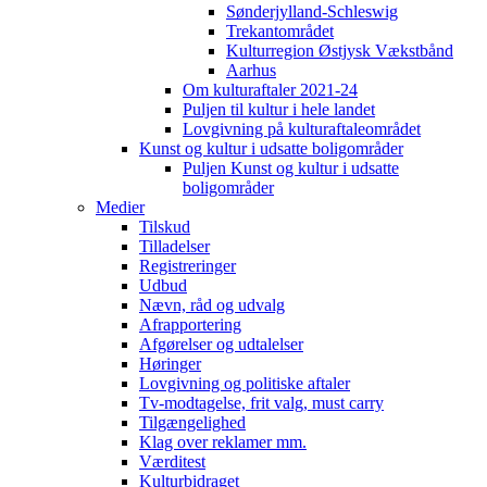
Sønderjylland-Schleswig
Trekantområdet
Kulturregion Østjysk Vækstbånd
Aarhus
Om kulturaftaler 2021-24
Puljen til kultur i hele landet
Lovgivning på kulturaftaleområdet
Kunst og kultur i udsatte boligområder
Puljen Kunst og kultur i udsatte
boligområder
Medier
Tilskud
Tilladelser
Registreringer
Udbud
Nævn, råd og udvalg
Afrapportering
Afgørelser og udtalelser
Høringer
Lovgivning og politiske aftaler
Tv-modtagelse, frit valg, must carry
Tilgængelighed
Klag over reklamer mm.
Værditest
Kulturbidraget