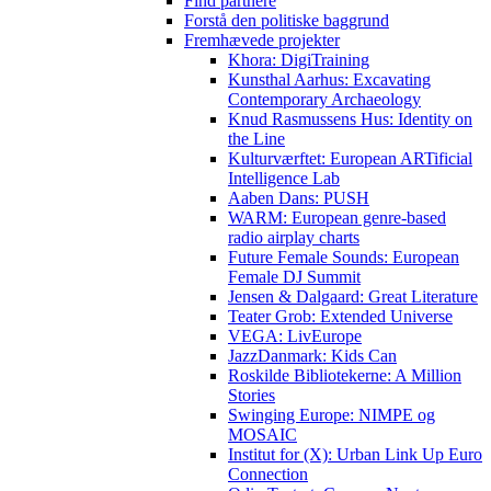
Find partnere
Forstå den politiske baggrund
Fremhævede projekter
Khora: DigiTraining
Kunsthal Aarhus: Excavating
Contemporary Archaeology
Knud Rasmussens Hus: Identity on
the Line
Kulturværftet: European ARTificial
Intelligence Lab
Aaben Dans: PUSH
WARM: European genre-based
radio airplay charts
Future Female Sounds: European
Female DJ Summit
Jensen & Dalgaard: Great Literature
Teater Grob: Extended Universe
VEGA: LivEurope
JazzDanmark: Kids Can
Roskilde Bibliotekerne: A Million
Stories
Swinging Europe: NIMPE og
MOSAIC
Institut for (X): Urban Link Up Euro
Connection