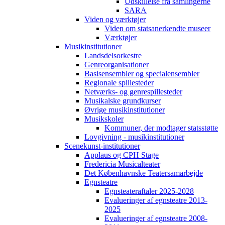
Udskillelse fra samlingerne
SARA
Viden og værktøjer
Viden om statsanerkendte museer
Værktøjer
Musikinstitutioner
Landsdelsorkestre
Genreorganisationer
Basisensembler og specialensembler
Regionale spillesteder
Netværks- og genrespillesteder
Musikalske grundkurser
Øvrige musikinstitutioner
Musikskoler
Kommuner, der modtager statsstøtte
Lovgivning - musikinstitutioner
Scenekunst-institutioner
Applaus og CPH Stage
Fredericia Musicalteater
Det Københavnske Teatersamarbejde
Egnsteatre
Egnsteateraftaler 2025-2028
Evalueringer af egnsteatre 2013-
2025
Evalueringer af egnsteatre 2008-