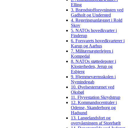
Elling
3. Brændstofforsyningen ved
Gadholt og Understed
4. Regeringsanlægget i Rold
Skov
5. NATOs hovedkvarter i
Finderup
6. Forsvarets hovedkvarterer i
Karup og Aarhus
7. Militærnægterlejren i
Kompedal
8. NATOs støttedepoter i
Klosterheden, Jerup og
Esbjerg
9. Hjemmeværnsskolen i
Nymindegab
10. Øvelsesterrænet ved
Oksbøl
11. Flyvestation Skrydstrup
12. Kommandocentraler i
Odense, Skanderborg og
Hadsund
13. Langelandsfort og
overvågningen af Storebælt