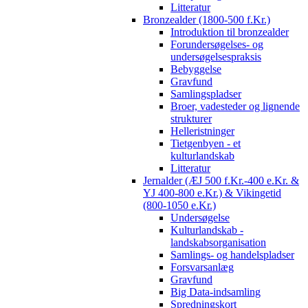
Litteratur
Bronzealder (1800-500 f.Kr.)
Introduktion til bronzealder
Forundersøgelses- og
undersøgelsespraksis
Bebyggelse
Gravfund
Samlingspladser
Broer, vadesteder og lignende
strukturer
Helleristninger
Tietgenbyen - et
kulturlandskab
Litteratur
Jernalder (ÆJ 500 f.Kr.-400 e.Kr. &
YJ 400-800 e.Kr.) & Vikingetid
(800-1050 e.Kr.)
Undersøgelse
Kulturlandskab -
landskabsorganisation
Samlings- og handelspladser
Forsvarsanlæg
Gravfund
Big Data-indsamling
Spredningskort