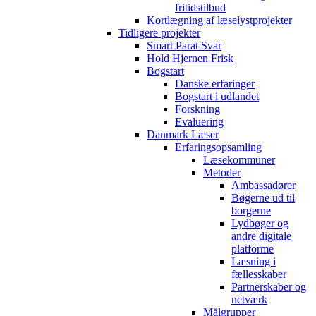
fritidstilbud
Kortlægning af læselystprojekter
Tidligere projekter
Smart Parat Svar
Hold Hjernen Frisk
Bogstart
Danske erfaringer
Bogstart i udlandet
Forskning
Evaluering
Danmark Læser
Erfaringsopsamling
Læsekommuner
Metoder
Ambassadører
Bøgerne ud til
borgerne
Lydbøger og
andre digitale
platforme
Læsning i
fællesskaber
Partnerskaber og
netværk
Målgrupper