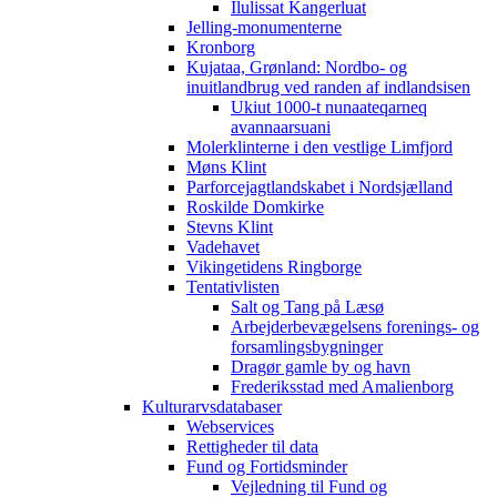
Ilulissat Kangerluat
Jelling-monumenterne
Kronborg
Kujataa, Grønland: Nordbo- og
inuitlandbrug ved randen af indlandsisen
Ukiut 1000-t nunaateqarneq
avannaarsuani
Molerklinterne i den vestlige Limfjord
Møns Klint
Parforcejagtlandskabet i Nordsjælland
Roskilde Domkirke
Stevns Klint
Vadehavet
Vikingetidens Ringborge
Tentativlisten
Salt og Tang på Læsø
Arbejderbevægelsens forenings- og
forsamlingsbygninger
Dragør gamle by og havn
Frederiksstad med Amalienborg
Kulturarvsdatabaser
Webservices
Rettigheder til data
Fund og Fortidsminder
Vejledning til Fund og