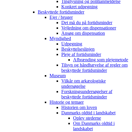
Tinglysning og politianmeldelse
Konkret udpegning
Beskyttede fortidsminder
Ejer / bruger
Det må du på fortidsminder
Vejledning om dispensationer
Ansøg om dispensation
Myndighed
Udpegning
Beskyttelseslinjen
Pleje af fortidsminder
Afbrænding som plejemetode
Tilsyn og håndhævelse af regler om
beskyttede fortidsminder
Museum
Vilkår om arkæologiske
undersøgelse
Forskningsundersøgelser af
beskyttede fortidsminder
Historie og temaer
Historien om loven
Danmarks oldtid i landskabet
Oplev stederne
Om Danmarks oldtid i
landskabet