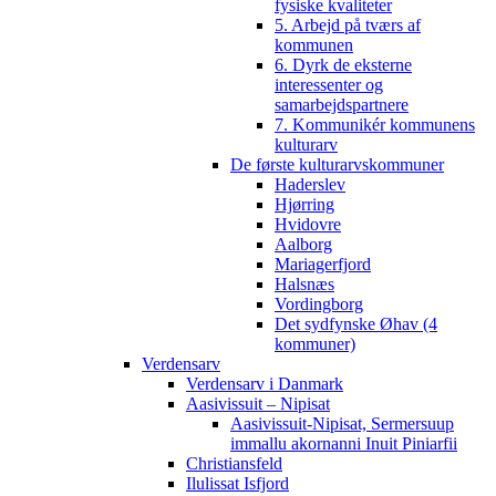
fysiske kvaliteter
5. Arbejd på tværs af
kommunen
6. Dyrk de eksterne
interessenter og
samarbejdspartnere
7. Kommunikér kommunens
kulturarv
De første kulturarvskommuner
Haderslev
Hjørring
Hvidovre
Aalborg
Mariagerfjord
Halsnæs
Vordingborg
Det sydfynske Øhav (4
kommuner)
Verdensarv
Verdensarv i Danmark
Aasivissuit – Nipisat
Aasivissuit-Nipisat, Sermersuup
immallu akornanni Inuit Piniarfii
Christiansfeld
Ilulissat Isfjord