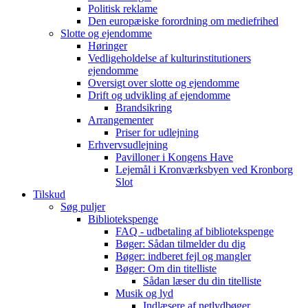
Politisk reklame
Den europæiske forordning om mediefrihed
Slotte og ejendomme
Høringer
Vedligeholdelse af kulturinstitutioners
ejendomme
Oversigt over slotte og ejendomme
Drift og udvikling af ejendomme
Brandsikring
Arrangementer
Priser for udlejning
Erhvervsudlejning
Pavilloner i Kongens Have
Lejemål i Kronværksbyen ved Kronborg
Slot
Tilskud
Søg puljer
Bibliotekspenge
FAQ - udbetaling af bibliotekspenge
Bøger: Sådan tilmelder du dig
Bøger: indberet fejl og mangler
Bøger: Om din titelliste
Sådan læser du din titelliste
Musik og lyd
Indlæsere af netlydbøger