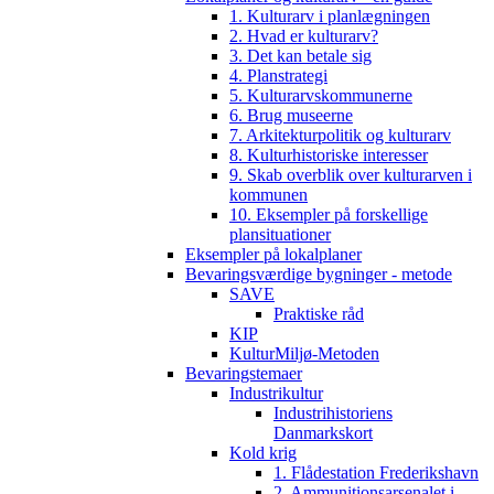
1. Kulturarv i planlægningen
2. Hvad er kulturarv?
3. Det kan betale sig
4. Planstrategi
5. Kulturarvskommunerne
6. Brug museerne
7. Arkitekturpolitik og kulturarv
8. Kulturhistoriske interesser
9. Skab overblik over kulturarven i
kommunen
10. Eksempler på forskellige
plansituationer
Eksempler på lokalplaner
Bevaringsværdige bygninger - metode
SAVE
Praktiske råd
KIP
KulturMiljø-Metoden
Bevaringstemaer
Industrikultur
Industrihistoriens
Danmarkskort
Kold krig
1. Flådestation Frederikshavn
2. Ammunitionsarsenalet i