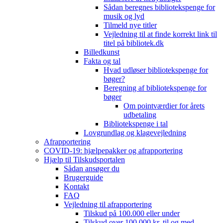
Sådan beregnes bibliotekspenge for
musik og lyd
Tilmeld nye titler
Vejledning til at finde korrekt link til
titel på bibliotek.dk
Billedkunst
Fakta og tal
Hvad udløser bibliotekspenge for
bøger?
Beregning af bibliotekspenge for
bøger
Om pointværdier for årets
udbetaling
Bibliotekspenge i tal
Lovgrundlag og klagevejledning
Afrapportering
COVID-19: hjælpepakker og afrapportering
Hjælp til Tilskudsportalen
Sådan ansøger du
Brugerguide
Kontakt
FAQ
Vejledning til afrapportering
Tilskud på 100.000 eller under
Tilskud over 100.000 kr. til og med