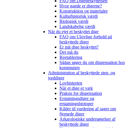
FAQ om Digebeskyttelsen
Hvor gamle er digerne?
Konstruktion og materialer
Kulturhistorisk værdi
Biologisk værdi
Landskabelig værdi
Når du ejer et beskyttet dige
FAQ om Ulovlige forhold på
beskyttede diger
Er mit dige beskyttet?
Det må du
Reetablering
Sådan søger du om dispensation hos
kommunen
Administration af beskyttede sten- og
jorddiger
Lovhistorien
Når et dige er væk
Praksis for dispensation
Erstatningsdiger og
erstatningsbiotoper
Kilder til vurdering af sager om
fjernede diger
Arkæologiske undersøgelser af
beskyttede diger