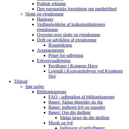
Politisk reklame
Den europæiske forordning om mediefrihed
Slotte og ejendomme
Høringer
Vedligeholdelse af kulturinstitutioners
ejendomme
Oversigt over slotte og ejendomme
Drift og udvikling af ejendomme
Brandsikring
Arrangementer
Priser for udlejning
Erhvervsudlejning
Pavilloner i Kongens Have
Lejemål i Kronværksbyen ved Kronborg
Slot
Tilskud
Søg puljer
Bibliotekspenge
FAQ - udbetaling af bibliotekspenge
Bøger: Sådan tilmelder du dig
Bøger: indberet fejl og mangler
Bøger: Om din titelliste
Sådan læser du din titelliste
Musik og lyd
Indlæsere af netlydbøger