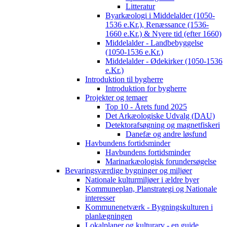
Litteratur
Byarkæologi i Middelalder (1050-
1536 e.Kr.), Renæssance (1536-
1660 e.Kr.) & Nyere tid (efter 1660)
Middelalder - Landbebyggelse
(1050-1536 e.Kr.)
Middelalder - Ødekirker (1050-1536
e.Kr.)
Introduktion til bygherre
Introduktion for bygherre
Projekter og temaer
Top 10 - Årets fund 2025
Det Arkæologiske Udvalg (DAU)
Detektorafsøgning og magnetfiskeri
Danefæ og andre løsfund
Havbundens fortidsminder
Havbundens fortidsminder
Marinarkæologisk forundersøgelse
Bevaringsværdige bygninger og miljøer
Nationale kulturmiljøer i ældre byer
Kommuneplan, Planstrategi og Nationale
interesser
Kommunenetværk - Bygningskulturen i
planlægningen
Lokalplaner og kulturarv - en guide