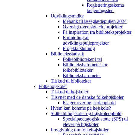
Registreringsskema
betjeningssted
Udviklingsmidler
Idébank til læseglædepuljen 2024
Oversigt over støttede projekter
Få inspiration fra biblioteksprojekter
Formidling af
udviklingspuljeprojekter
Projektafslutning
Biblioteksstatistik
Folkebiblioteker i tal
Biblioteksbarometer for
folkebiblioteker
Biblioteksbarometer
Tilskud til biblioteker
Folkehøjskoler
Tilskud til højskoler
Tilsynet med de danske folkehøjskoler
Klager over højskoleophold
Hvem kan komme på højskole?
Støtte til højskoler og højskoleophold
Specialpædagogisk støtte (SPS) til
elever på højskoler
Lovgivning om folkehøjskoler