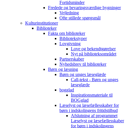
Fortidsminder
Fredede og bevaringsværdige bygninger
Vejledning
Ofte stillede spørgsmål
Kulturinstitutioner
Biblioteker
Fakta om biblioteker
Bibliotekstyper
Lovgivning
Love og bekendtgørelser
Nyt på biblioteksområdet
Partnerskaber
Nyhedsbrev til biblioteker
Børn og læsning
Børn og unges læseglæde
Call-tekst - Børn og unges
læseglæde
bogglad
Inspirationsmateriale til
BOGglad
Læselyst og læsefællesskaber for
børn i indskolingens fritidstilbud
Afslutning af programmet
Læselyst og læsefællesskaber
for børn i indskolingens