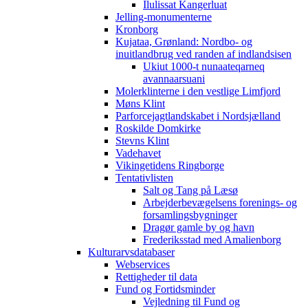
Ilulissat Kangerluat
Jelling-monumenterne
Kronborg
Kujataa, Grønland: Nordbo- og
inuitlandbrug ved randen af indlandsisen
Ukiut 1000-t nunaateqarneq
avannaarsuani
Molerklinterne i den vestlige Limfjord
Møns Klint
Parforcejagtlandskabet i Nordsjælland
Roskilde Domkirke
Stevns Klint
Vadehavet
Vikingetidens Ringborge
Tentativlisten
Salt og Tang på Læsø
Arbejderbevægelsens forenings- og
forsamlingsbygninger
Dragør gamle by og havn
Frederiksstad med Amalienborg
Kulturarvsdatabaser
Webservices
Rettigheder til data
Fund og Fortidsminder
Vejledning til Fund og