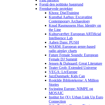
Find partnere
Forstå den politiske baggrund
Fremhævede projekter
Khora: DigiTraining
Kunsthal Aarhus: Excavating
Contemporary Archaeology
Knud Rasmussens Hus: Identity on
the Line
Kulturværftet: European ARTificial
Intelligence Lab
Aaben Dans: PUSH
WARM: European genre-based
radio airplay charts
Future Female Sounds: European
Female DJ Summit
Jensen & Dalgaard: Great Literature
Teater Grob: Extended Universe
VEGA: LivEurope
JazzDanmark: Kids Can
Roskilde Bibliotekerne: A Million
Stories
Swinging Europe: NIMPE og
MOSAIC
Institut for (X): Urban Link Up Euro
Connection