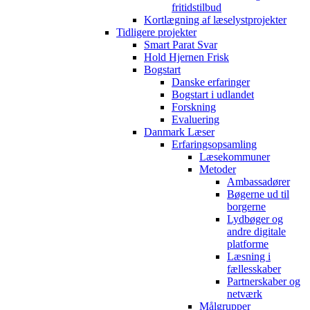
fritidstilbud
Kortlægning af læselystprojekter
Tidligere projekter
Smart Parat Svar
Hold Hjernen Frisk
Bogstart
Danske erfaringer
Bogstart i udlandet
Forskning
Evaluering
Danmark Læser
Erfaringsopsamling
Læsekommuner
Metoder
Ambassadører
Bøgerne ud til
borgerne
Lydbøger og
andre digitale
platforme
Læsning i
fællesskaber
Partnerskaber og
netværk
Målgrupper