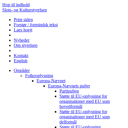
Hop til indhold
Slots- og Kulturstyrelsen
Print siden
Forstør / formindsk tekst
Laes hoejt
Nyheder
Om styrelsen
Kontakt
English
Områder
Folkeoplysning
Europa-Nævnet
Europa-Nævnets puljer
Partipuljen
Støtte til EU-oplysning for
organisationer med EU som
hovedformål
Støtte til EU-oplysning for
organisationer med EU som
delformål
Støtte til EU-oplysning