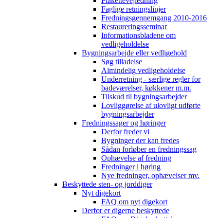
Plakettevejledning
Faglige retningslinjer
Fredningsgennemgang 2010-2016
Restaureringsseminar
Informationsbladene om
vedligeholdelse
Bygningsarbejde eller vedligehold
Søg tilladelse
Almindelig vedligeholdelse
Underretning - særlige regler for
badeværelser, køkkener m.m.
Tilskud til bygningsarbejder
Lovliggørelse af ulovligt udførte
bygningsarbejder
Fredningssager og høringer
Derfor freder vi
Bygninger der kan fredes
Sådan forløber en fredningssag
Ophævelse af fredning
Fredninger i høring
Nye fredninger, ophævelser mv.
Beskyttede sten- og jorddiger
Nyt digekort
FAQ om nyt digekort
Derfor er digerne beskyttede