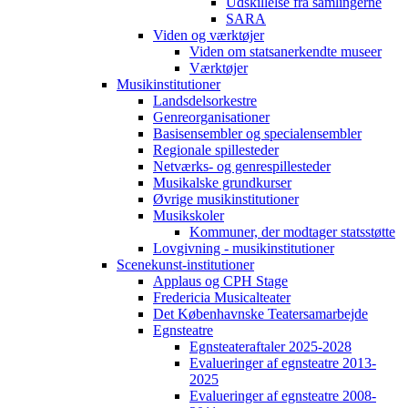
Udskillelse fra samlingerne
SARA
Viden og værktøjer
Viden om statsanerkendte museer
Værktøjer
Musikinstitutioner
Landsdelsorkestre
Genreorganisationer
Basisensembler og specialensembler
Regionale spillesteder
Netværks- og genrespillesteder
Musikalske grundkurser
Øvrige musikinstitutioner
Musikskoler
Kommuner, der modtager statsstøtte
Lovgivning - musikinstitutioner
Scenekunst-institutioner
Applaus og CPH Stage
Fredericia Musicalteater
Det Københavnske Teatersamarbejde
Egnsteatre
Egnsteateraftaler 2025-2028
Evalueringer af egnsteatre 2013-
2025
Evalueringer af egnsteatre 2008-