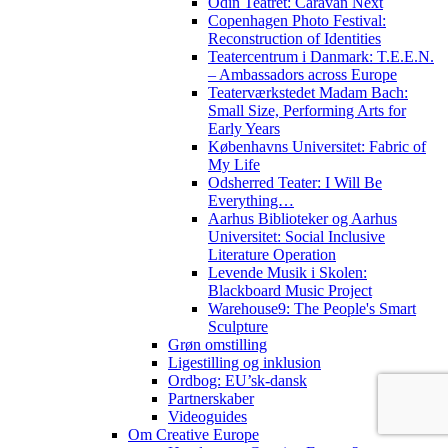
Odin Teatret: Caravan Next
Copenhagen Photo Festival:
Reconstruction of Identities
Teatercentrum i Danmark: T.E.E.N.
– Ambassadors across Europe
Teaterværkstedet Madam Bach:
Small Size, Performing Arts for
Early Years
Københavns Universitet: Fabric of
My Life
Odsherred Teater: I Will Be
Everything…
Aarhus Biblioteker og Aarhus
Universitet: Social Inclusive
Literature Operation
Levende Musik i Skolen:
Blackboard Music Project
Warehouse9: The People's Smart
Sculpture
Grøn omstilling
Ligestilling og inklusion
Ordbog: EU’sk-dansk
Partnerskaber
Videoguides
Om Creative Europe