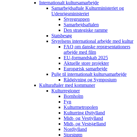
Internationalt kultursamarbejde
Samarbejdsaftale Kulturministeriet og
Udenrigsministeriet
Styregruppen
Samarbejdsaftalen
Den strategiske ramme
Statsbesøg
Styrelsens international arbejde med kultur
FAQ om danske repræsentationers
arbejde med film
EU-formandskab 2025
Aktuelle store projekter
Europæisk samarbejde
Pulje til internationalt kultursamarbejde
Rådgivning og Symposium
Kulturaftaler med kommuner
Kulturregioner
Bornholm
Fyn
Kulturmetropolen
Kulturring Østjylland
Midt- og Vestjylland
Midt- og Vestsjælland
Nordjylland
Storstrøm