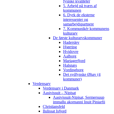
fysiske kvaliteter
5. Arbejd på tværs af
kommunen
6. Dyrk de eksterne
interessenter og
samarbejdspartnere
7. Kommunikér kommunens
kulturarv
De første kulturarvskommuner
Haderslev
Hjørring
Hvidovre
Aalborg
Mariagerfjord
Halsnæs
Vordingborg
Det sydfynske Øhav (4
kommuner)
Verdensarv
Verdensarv i Danmark
Aasivissuit – Nipisat
Aasivissuit-Nipisat, Sermersuup
immallu akornanni Inuit Piniarfii
Christiansfeld
Ilulissat Isfjord