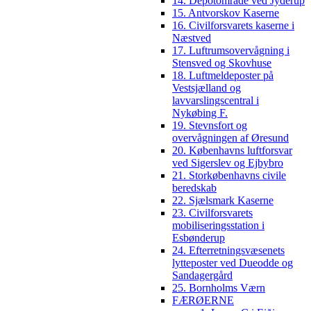
14. Depotområde ved Jyderup
15. Antvorskov Kaserne
16. Civilforsvarets kaserne i
Næstved
17. Luftrumsovervågning i
Stensved og Skovhuse
18. Luftmeldeposter på
Vestsjælland og
lavvarslingscentral i
Nykøbing F.
19. Stevnsfort og
overvågningen af Øresund
20. Københavns luftforsvar
ved Sigerslev og Ejbybro
21. Storkøbenhavns civile
beredskab
22. Sjælsmark Kaserne
23. Civilforsvarets
mobiliseringsstation i
Esbønderup
24. Efterretningsvæsenets
lytteposter ved Dueodde og
Sandagergård
25. Bornholms Værn
FÆRØERNE