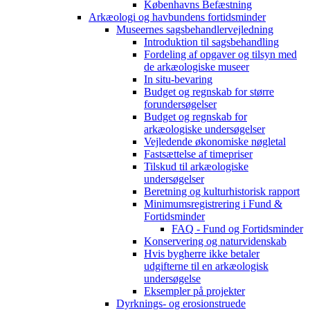
Københavns Befæstning
Arkæologi og havbundens fortidsminder
Museernes sagsbehandlervejledning
Introduktion til sagsbehandling
Fordeling af opgaver og tilsyn med
de arkæologiske museer
In situ-bevaring
Budget og regnskab for større
forundersøgelser
Budget og regnskab for
arkæologiske undersøgelser
Vejledende økonomiske nøgletal
Fastsættelse af timepriser
Tilskud til arkæologiske
undersøgelser
Beretning og kulturhistorisk rapport
Minimumsregistrering i Fund &
Fortidsminder
FAQ - Fund og Fortidsminder
Konservering og naturvidenskab
Hvis bygherre ikke betaler
udgifterne til en arkæologisk
undersøgelse
Eksempler på projekter
Dyrknings- og erosionstruede