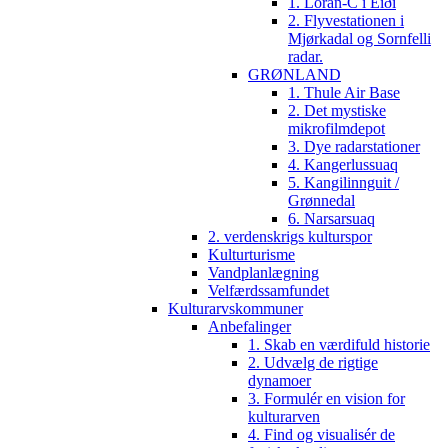
1. Loran-C i Eiði
2. Flyvestationen i
Mjørkadal og Sornfelli
radar.
GRØNLAND
1. Thule Air Base
2. Det mystiske
mikrofilmdepot
3. Dye radarstationer
4. Kangerlussuaq
5. Kangilinnguit /
Grønnedal
6. Narsarsuaq
2. verdenskrigs kulturspor
Kulturturisme
Vandplanlægning
Velfærdssamfundet
Kulturarvskommuner
Anbefalinger
1. Skab en værdifuld historie
2. Udvælg de rigtige
dynamoer
3. Formulér en vision for
kulturarven
4. Find og visualisér de