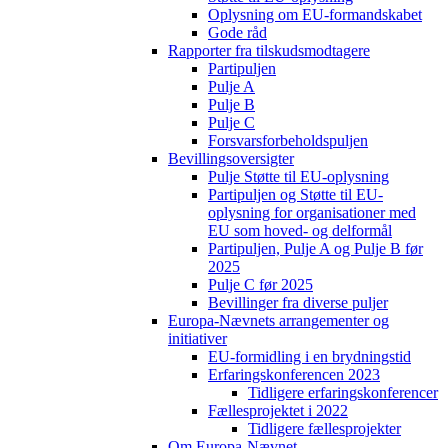
Oplysning om EU-formandskabet
Gode råd
Rapporter fra tilskudsmodtagere
Partipuljen
Pulje A
Pulje B
Pulje C
Forsvarsforbeholdspuljen
Bevillingsoversigter
Pulje Støtte til EU-oplysning
Partipuljen og Støtte til EU-
oplysning for organisationer med
EU som hoved- og delformål
Partipuljen, Pulje A og Pulje B før
2025
Pulje C før 2025
Bevillinger fra diverse puljer
Europa-Nævnets arrangementer og
initiativer
EU-formidling i en brydningstid
Erfaringskonferencen 2023
Tidligere erfaringskonferencer
Fællesprojektet i 2022
Tidligere fællesprojekter
Om Europa-Nævnet