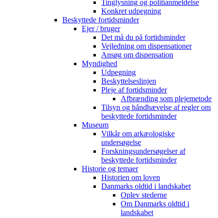
Tinglysning og politianmeldelse
Konkret udpegning
Beskyttede fortidsminder
Ejer / bruger
Det må du på fortidsminder
Vejledning om dispensationer
Ansøg om dispensation
Myndighed
Udpegning
Beskyttelseslinjen
Pleje af fortidsminder
Afbrænding som plejemetode
Tilsyn og håndhævelse af regler om
beskyttede fortidsminder
Museum
Vilkår om arkæologiske
undersøgelse
Forskningsundersøgelser af
beskyttede fortidsminder
Historie og temaer
Historien om loven
Danmarks oldtid i landskabet
Oplev stederne
Om Danmarks oldtid i
landskabet