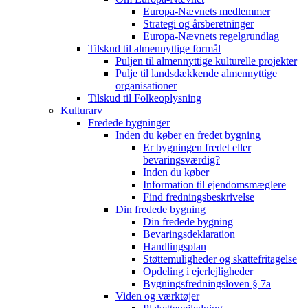
Europa-Nævnets medlemmer
Strategi og årsberetninger
Europa-Nævnets regelgrundlag
Tilskud til almennyttige formål
Puljen til almennyttige kulturelle projekter
Pulje til landsdækkende almennyttige
organisationer
Tilskud til Folkeoplysning
Kulturarv
Fredede bygninger
Inden du køber en fredet bygning
Er bygningen fredet eller
bevaringsværdig?
Inden du køber
Information til ejendomsmæglere
Find fredningsbeskrivelse
Din fredede bygning
Din fredede bygning
Bevaringsdeklaration
Handlingsplan
Støttemuligheder og skattefritagelse
Opdeling i ejerlejligheder
Bygningsfredningsloven § 7a
Viden og værktøjer