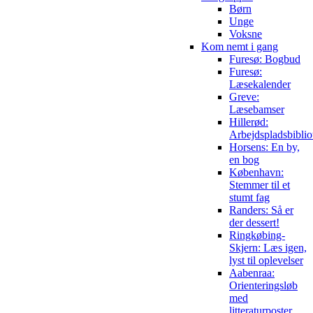
Børn
Unge
Voksne
Kom nemt i gang
Furesø: Bogbud
Furesø:
Læsekalender
Greve:
Læsebamser
Hillerød:
Arbejdspladsbiblio
Horsens: En by,
en bog
København:
Stemmer til et
stumt fag
Randers: Så er
der dessert!
Ringkøbing-
Skjern: Læs igen,
lyst til oplevelser
Aabenraa:
Orienteringsløb
med
litteraturposter