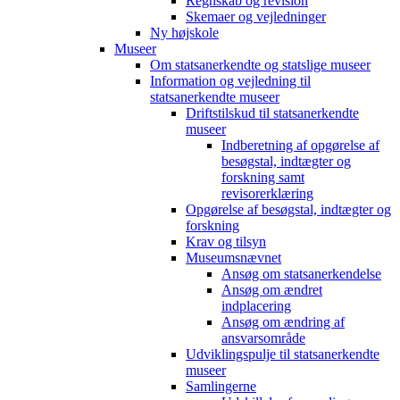
Regnskab og revision
Skemaer og vejledninger
Ny højskole
Museer
Om statsanerkendte og statslige museer
Information og vejledning til
statsanerkendte museer
Driftstilskud til statsanerkendte
museer
Indberetning af opgørelse af
besøgstal, indtægter og
forskning samt
revisorerklæring
Opgørelse af besøgstal, indtægter og
forskning
Krav og tilsyn
Museumsnævnet
Ansøg om statsanerkendelse
Ansøg om ændret
indplacering
Ansøg om ændring af
ansvarsområde
Udviklingspulje til statsanerkendte
museer
Samlingerne