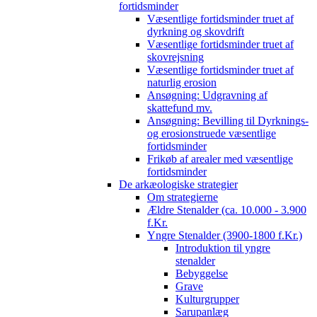
fortidsminder
Væsentlige fortidsminder truet af
dyrkning og skovdrift
Væsentlige fortidsminder truet af
skovrejsning
Væsentlige fortidsminder truet af
naturlig erosion
Ansøgning: Udgravning af
skattefund mv.
Ansøgning: Bevilling til Dyrknings-
og erosionstruede væsentlige
fortidsminder
Frikøb af arealer med væsentlige
fortidsminder
De arkæologiske strategier
Om strategierne
Ældre Stenalder (ca. 10.000 - 3.900
f.Kr.
Yngre Stenalder (3900-1800 f.Kr.)
Introduktion til yngre
stenalder
Bebyggelse
Grave
Kulturgrupper
Sarupanlæg