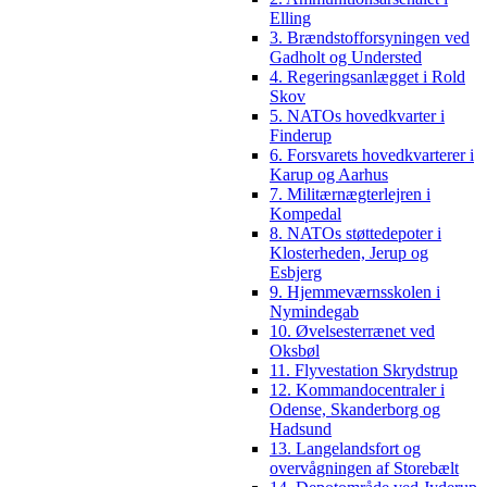
Elling
3. Brændstofforsyningen ved
Gadholt og Understed
4. Regeringsanlægget i Rold
Skov
5. NATOs hovedkvarter i
Finderup
6. Forsvarets hovedkvarterer i
Karup og Aarhus
7. Militærnægterlejren i
Kompedal
8. NATOs støttedepoter i
Klosterheden, Jerup og
Esbjerg
9. Hjemmeværnsskolen i
Nymindegab
10. Øvelsesterrænet ved
Oksbøl
11. Flyvestation Skrydstrup
12. Kommandocentraler i
Odense, Skanderborg og
Hadsund
13. Langelandsfort og
overvågningen af Storebælt