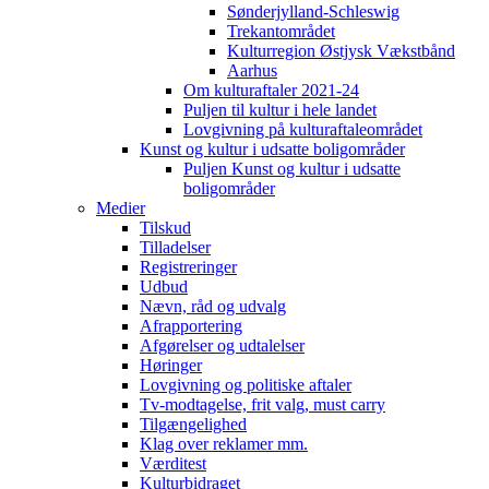
Sønderjylland-Schleswig
Trekantområdet
Kulturregion Østjysk Vækstbånd
Aarhus
Om kulturaftaler 2021-24
Puljen til kultur i hele landet
Lovgivning på kulturaftaleområdet
Kunst og kultur i udsatte boligområder
Puljen Kunst og kultur i udsatte
boligområder
Medier
Tilskud
Tilladelser
Registreringer
Udbud
Nævn, råd og udvalg
Afrapportering
Afgørelser og udtalelser
Høringer
Lovgivning og politiske aftaler
Tv-modtagelse, frit valg, must carry
Tilgængelighed
Klag over reklamer mm.
Værditest
Kulturbidraget