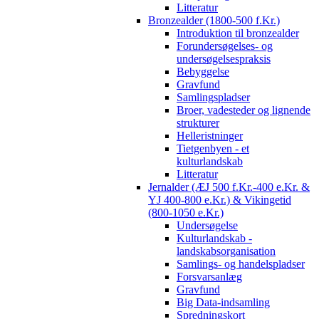
Litteratur
Bronzealder (1800-500 f.Kr.)
Introduktion til bronzealder
Forundersøgelses- og
undersøgelsespraksis
Bebyggelse
Gravfund
Samlingspladser
Broer, vadesteder og lignende
strukturer
Helleristninger
Tietgenbyen - et
kulturlandskab
Litteratur
Jernalder (ÆJ 500 f.Kr.-400 e.Kr. &
YJ 400-800 e.Kr.) & Vikingetid
(800-1050 e.Kr.)
Undersøgelse
Kulturlandskab -
landskabsorganisation
Samlings- og handelspladser
Forsvarsanlæg
Gravfund
Big Data-indsamling
Spredningskort