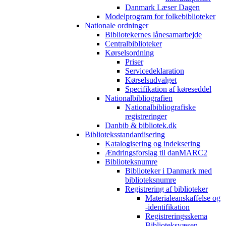
Danmark Læser Dagen
Modelprogram for folkebiblioteker
Nationale ordninger
Bibliotekernes lånesamarbejde
Centralbiblioteker
Kørselsordning
Priser
Servicedeklaration
Kørselsudvalget
Specifikation af køreseddel
Nationalbibliografien
Nationalbibliografiske
registreringer
Danbib & bibliotek.dk
Biblioteksstandardisering
Katalogisering og indeksering
Ændringsforslag til danMARC2
Biblioteksnumre
Biblioteker i Danmark med
biblioteksnumre
Registrering af biblioteker
Materialeanskaffelse og
-identifikation
Registreringsskema
Biblioteksvæsen