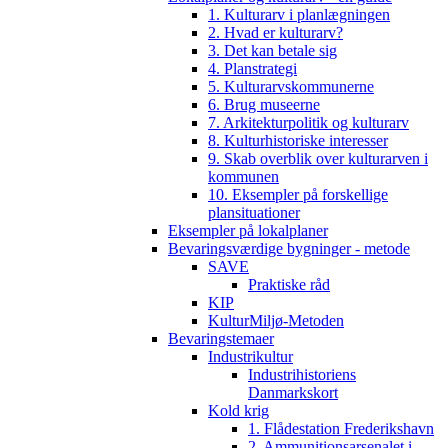
1. Kulturarv i planlægningen
2. Hvad er kulturarv?
3. Det kan betale sig
4. Planstrategi
5. Kulturarvskommunerne
6. Brug museerne
7. Arkitekturpolitik og kulturarv
8. Kulturhistoriske interesser
9. Skab overblik over kulturarven i
kommunen
10. Eksempler på forskellige
plansituationer
Eksempler på lokalplaner
Bevaringsværdige bygninger - metode
SAVE
Praktiske råd
KIP
KulturMiljø-Metoden
Bevaringstemaer
Industrikultur
Industrihistoriens
Danmarkskort
Kold krig
1. Flådestation Frederikshavn
2. Ammunitionsarsenalet i