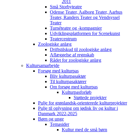
2011
Små Storbyteatre
Odense Teater, Aalborg Teater, Aarhus
Teater, Randers Teater og Vendsyssel
Teater
Turnéteatre og -kompagnier
Udviklingsplatformen for Scenekunst
Teatercentrum
Zoologiske anlæg
Driftstilskud til zoologiske anlæg
Aflæggelse af regnskab
Rådet for zoologiske anlæg
Kultursamarbejde
Forsøg med kulturpas
Bliv kulturpasaktør
Til kulturpasaktører
Om forsøg med kulturpas
Kulturpasforløb
Støttede projekter
Pulje for grønlandsk-orienterede kulturprojekter
Pulje til oplysning om jødisk liv og kultur i
Danmark 2022-2025
Børn og unge
Temasider
Kultur med de små børn