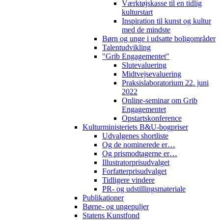
Værktøjskasse til en tidlig
kulturstart
Inspiration til kunst og kultur
med de mindste
Børn og unge i udsatte boligområder
Talentudvikling
"Grib Engagementet"
Slutevaluering
Midtvejsevaluering
Praksislaboratorium 22. juni
2022
Online-seminar om Grib
Engagementet
Opstartskonference
Kulturministeriets B&U-bogpriser
Udvalgenes shortliste
Og de nominerede er…
Og prismodtagerne er…
Illustratorprisudvalget
Forfatterprisudvalget
Tidligere vindere
PR- og udstillingsmateriale
Publikationer
Børne- og ungepuljer
Statens Kunstfond