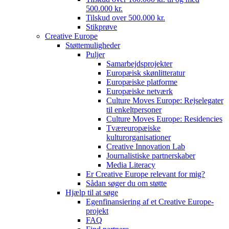
500.000 kr.
Tilskud over 500.000 kr.
Stikprøve
Creative Europe
Støttemuligheder
Puljer
Samarbejdsprojekter
Europæisk skønlitteratur
Europæiske platforme
Europæiske netværk
Culture Moves Europe: Rejselegater
til enkeltpersoner
Culture Moves Europe: Residencies
Tværeuropæiske
kulturorganisationer
Creative Innovation Lab
Journalistiske partnerskaber
Media Literacy
Er Creative Europe relevant for mig?
Sådan søger du om støtte
Hjælp til at søge
Egenfinansiering af et Creative Europe-
projekt
FAQ