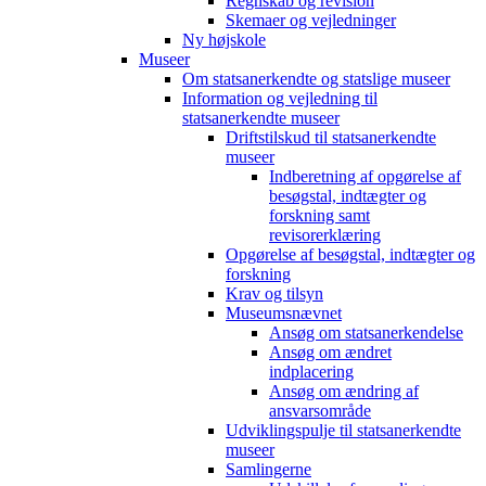
Regnskab og revision
Skemaer og vejledninger
Ny højskole
Museer
Om statsanerkendte og statslige museer
Information og vejledning til
statsanerkendte museer
Driftstilskud til statsanerkendte
museer
Indberetning af opgørelse af
besøgstal, indtægter og
forskning samt
revisorerklæring
Opgørelse af besøgstal, indtægter og
forskning
Krav og tilsyn
Museumsnævnet
Ansøg om statsanerkendelse
Ansøg om ændret
indplacering
Ansøg om ændring af
ansvarsområde
Udviklingspulje til statsanerkendte
museer
Samlingerne