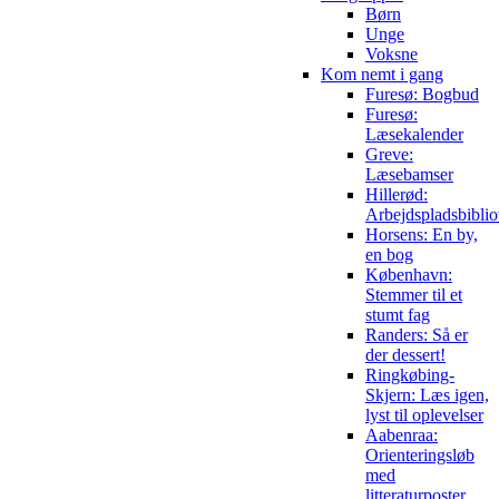
Børn
Unge
Voksne
Kom nemt i gang
Furesø: Bogbud
Furesø:
Læsekalender
Greve:
Læsebamser
Hillerød:
Arbejdspladsbiblio
Horsens: En by,
en bog
København:
Stemmer til et
stumt fag
Randers: Så er
der dessert!
Ringkøbing-
Skjern: Læs igen,
lyst til oplevelser
Aabenraa:
Orienteringsløb
med
litteraturposter