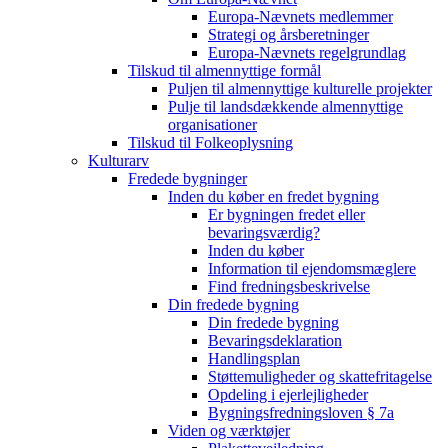
Europa-Nævnets medlemmer
Strategi og årsberetninger
Europa-Nævnets regelgrundlag
Tilskud til almennyttige formål
Puljen til almennyttige kulturelle projekter
Pulje til landsdækkende almennyttige
organisationer
Tilskud til Folkeoplysning
Kulturarv
Fredede bygninger
Inden du køber en fredet bygning
Er bygningen fredet eller
bevaringsværdig?
Inden du køber
Information til ejendomsmæglere
Find fredningsbeskrivelse
Din fredede bygning
Din fredede bygning
Bevaringsdeklaration
Handlingsplan
Støttemuligheder og skattefritagelse
Opdeling i ejerlejligheder
Bygningsfredningsloven § 7a
Viden og værktøjer