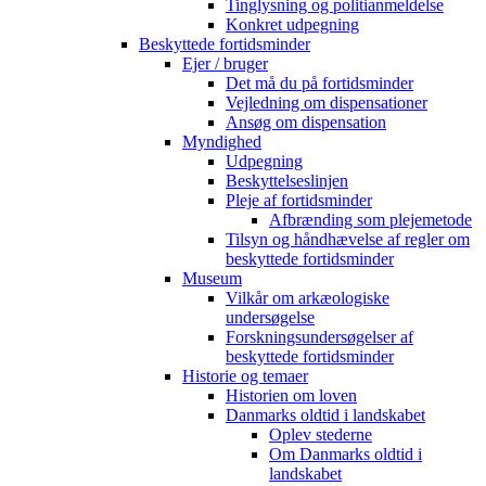
Tinglysning og politianmeldelse
Konkret udpegning
Beskyttede fortidsminder
Ejer / bruger
Det må du på fortidsminder
Vejledning om dispensationer
Ansøg om dispensation
Myndighed
Udpegning
Beskyttelseslinjen
Pleje af fortidsminder
Afbrænding som plejemetode
Tilsyn og håndhævelse af regler om
beskyttede fortidsminder
Museum
Vilkår om arkæologiske
undersøgelse
Forskningsundersøgelser af
beskyttede fortidsminder
Historie og temaer
Historien om loven
Danmarks oldtid i landskabet
Oplev stederne
Om Danmarks oldtid i
landskabet