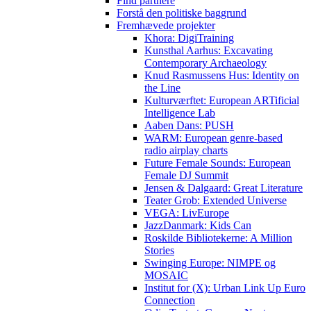
Find partnere
Forstå den politiske baggrund
Fremhævede projekter
Khora: DigiTraining
Kunsthal Aarhus: Excavating
Contemporary Archaeology
Knud Rasmussens Hus: Identity on
the Line
Kulturværftet: European ARTificial
Intelligence Lab
Aaben Dans: PUSH
WARM: European genre-based
radio airplay charts
Future Female Sounds: European
Female DJ Summit
Jensen & Dalgaard: Great Literature
Teater Grob: Extended Universe
VEGA: LivEurope
JazzDanmark: Kids Can
Roskilde Bibliotekerne: A Million
Stories
Swinging Europe: NIMPE og
MOSAIC
Institut for (X): Urban Link Up Euro
Connection