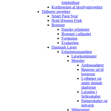
fritidstilbud
Kortlægning af læselystprojekter
Tidligere projekter
Smart Parat Svar
Hold Hjernen Frisk
Bogstart
Danske erfaringer
Bogstart i udlandet
Forskning
Evaluering
Danmark Læser
Erfaringsopsamling
Læsekommuner
Metoder
Ambassadører
Bøgerne ud til
borgerne
Lydbøger og
andre digitale
platforme
Læsning i
fællesskaber
Partnerskaber og
netværk
Målgrupper