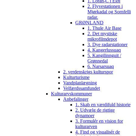
1. Loran-C i Eiði
2. Flyvestationen i
Mjørkadal og Sornfelli
radar.
GRØNLAND
1. Thule Air Base
2. Det mystiske
mikrofilmdepot
3. Dye radarstationer
4. Kangerlussuaq
5. Kangilinnguit /
Grønnedal
6. Narsarsuaq
2. verdenskrigs kulturspor
Kulturturisme
Vandplanlægning
Velfærdssamfundet
Kulturarvskommuner
Anbefalinger
1. Skab en værdifuld historie
2. Udvælg de rigtige
dynamoer
3. Formulér en vision for
kulturarven
4. Find og visualisér de