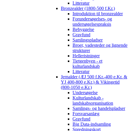
Litteratur
Bronzealder (1800-500 f.Kr.)
Introduktion til bronzealder
Forundersøgelses- og
undersøgelsespraksis
Bebyggelse
Gravfund
Samlingspladser
Broer, vadesteder og lignende
strukturer
Helleristninger
Tietgenbyen - et
kulturlandskab
Litteratur
Jernalder (ÆJ 500 f.Kr.-400 e.Kr. &
YJ 400-800 e.Kr.) & Vikingetid
(800-1050 e.Kr.)
Undersøgelse
Kulturlandskab -
landskabsorganisation
Samlings- og handelspladser
Forsvarsanlæg
Gravfund
Big Data-indsamling
Spredningskort