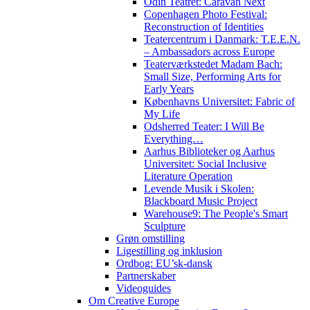
Odin Teatret: Caravan Next
Copenhagen Photo Festival:
Reconstruction of Identities
Teatercentrum i Danmark: T.E.E.N.
– Ambassadors across Europe
Teaterværkstedet Madam Bach:
Small Size, Performing Arts for
Early Years
Københavns Universitet: Fabric of
My Life
Odsherred Teater: I Will Be
Everything…
Aarhus Biblioteker og Aarhus
Universitet: Social Inclusive
Literature Operation
Levende Musik i Skolen:
Blackboard Music Project
Warehouse9: The People's Smart
Sculpture
Grøn omstilling
Ligestilling og inklusion
Ordbog: EU’sk-dansk
Partnerskaber
Videoguides
Om Creative Europe