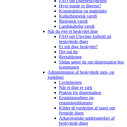
FAQ om Digebeskyttelsen
Hvor gamle er digerne?
Konstruktion og materialer
Kulturhistorisk værdi
Biologisk værdi
Landskabelig værdi
Når du ejer et beskyttet dige
FAQ om Ulovlige forhold på
beskyttede diger
Er mit dige beskyttet?
Det må du
Reetablering
Sådan søger du om dispensation hos
kommunen
Administration af beskyttede sten- og
jorddiger
Lovhistorien
Når et dige er væk
Praksis for dispensation
Erstatningsdiger og
erstatningsbiotoper
Kilder til vurdering af sager om
fjernede diger
Arkæologiske undersøgelser af
beskyttede diger