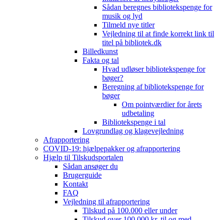
Sådan beregnes bibliotekspenge for
musik og lyd
Tilmeld nye titler
Vejledning til at finde korrekt link til
titel på bibliotek.dk
Billedkunst
Fakta og tal
Hvad udløser bibliotekspenge for
bøger?
Beregning af bibliotekspenge for
bøger
Om pointværdier for årets
udbetaling
Bibliotekspenge i tal
Lovgrundlag og klagevejledning
Afrapportering
COVID-19: hjælpepakker og afrapportering
Hjælp til Tilskudsportalen
Sådan ansøger du
Brugerguide
Kontakt
FAQ
Vejledning til afrapportering
Tilskud på 100.000 eller under
Tilskud over 100.000 kr. til og med