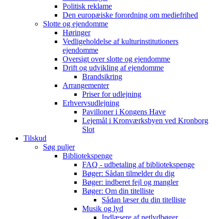
Politisk reklame
Den europæiske forordning om mediefrihed
Slotte og ejendomme
Høringer
Vedligeholdelse af kulturinstitutioners
ejendomme
Oversigt over slotte og ejendomme
Drift og udvikling af ejendomme
Brandsikring
Arrangementer
Priser for udlejning
Erhvervsudlejning
Pavilloner i Kongens Have
Lejemål i Kronværksbyen ved Kronborg
Slot
Tilskud
Søg puljer
Bibliotekspenge
FAQ - udbetaling af bibliotekspenge
Bøger: Sådan tilmelder du dig
Bøger: indberet fejl og mangler
Bøger: Om din titelliste
Sådan læser du din titelliste
Musik og lyd
Indlæsere af netlydbøger