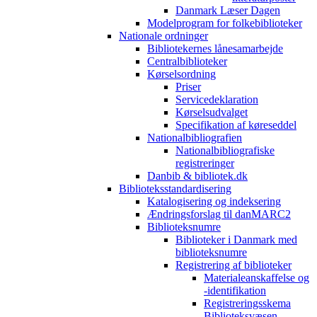
Danmark Læser Dagen
Modelprogram for folkebiblioteker
Nationale ordninger
Bibliotekernes lånesamarbejde
Centralbiblioteker
Kørselsordning
Priser
Servicedeklaration
Kørselsudvalget
Specifikation af køreseddel
Nationalbibliografien
Nationalbibliografiske
registreringer
Danbib & bibliotek.dk
Biblioteksstandardisering
Katalogisering og indeksering
Ændringsforslag til danMARC2
Biblioteksnumre
Biblioteker i Danmark med
biblioteksnumre
Registrering af biblioteker
Materialeanskaffelse og
-identifikation
Registreringsskema
Biblioteksvæsen