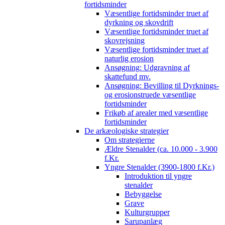
fortidsminder
Væsentlige fortidsminder truet af
dyrkning og skovdrift
Væsentlige fortidsminder truet af
skovrejsning
Væsentlige fortidsminder truet af
naturlig erosion
Ansøgning: Udgravning af
skattefund mv.
Ansøgning: Bevilling til Dyrknings-
og erosionstruede væsentlige
fortidsminder
Frikøb af arealer med væsentlige
fortidsminder
De arkæologiske strategier
Om strategierne
Ældre Stenalder (ca. 10.000 - 3.900
f.Kr.
Yngre Stenalder (3900-1800 f.Kr.)
Introduktion til yngre
stenalder
Bebyggelse
Grave
Kulturgrupper
Sarupanlæg