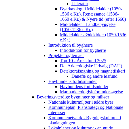
Litteratur
Byarkæologi i Middelalder (1050-
1536 e.Kr.), Renæssance (1536-
1660 e.Kr.) & Nyere tid (efter 1660)
Middelalder - Landbebyggelse
(1050-1536 e.Kr.)
Middelalder - Ødekirker (1050-1536
e.Kr.)
Introduktion til bygherre
Introduktion for bygherre
Projekter og temaer
Top 10 - Årets fund 2025
Det Arkæologiske Udvalg (DAU)
Detektorafsøgning og magnetfiskeri
Danefæ og andre løsfund
Havbundens fortidsminder
Havbundens fortidsminder
Marinarkæologisk forundersøgelse
Bevaringsværdige bygninger og miljøer
Nationale kulturmiljøer i ældre byer
Kommuneplan, Planstrategi og Nationale
interesser
Kommunenetværk - Bygningskulturen i
planlægningen
Lokalplaner og kulturarv - en guide