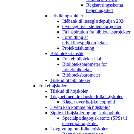
Registreringsskema
betjeningssted
Udviklingsmidler
Idébank til læseglædepuljen 2024
Oversigt over støttede projekter
Få inspiration fra biblioteksprojekter
Formidling af
udviklingspuljeprojekter
Projektafslutning
Biblioteksstatistik
Folkebiblioteker i tal
Biblioteksbarometer for
folkebiblioteker
Biblioteksbarometer
Tilskud til biblioteker
Folkehøjskoler
Tilskud til højskoler
Tilsynet med de danske folkehøjskoler
Klager over højskoleophold
Hvem kan komme på højskole?
Støtte til højskoler og højskoleophold
Specialpædagogisk støtte (SPS) til
elever på højskoler
Lovgivning om folkehøjskoler