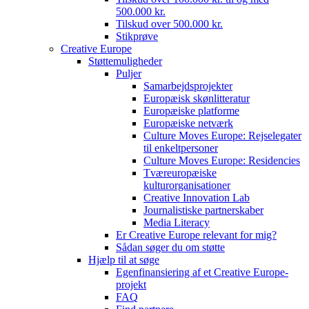
500.000 kr.
Tilskud over 500.000 kr.
Stikprøve
Creative Europe
Støttemuligheder
Puljer
Samarbejdsprojekter
Europæisk skønlitteratur
Europæiske platforme
Europæiske netværk
Culture Moves Europe: Rejselegater
til enkeltpersoner
Culture Moves Europe: Residencies
Tværeuropæiske
kulturorganisationer
Creative Innovation Lab
Journalistiske partnerskaber
Media Literacy
Er Creative Europe relevant for mig?
Sådan søger du om støtte
Hjælp til at søge
Egenfinansiering af et Creative Europe-
projekt
FAQ