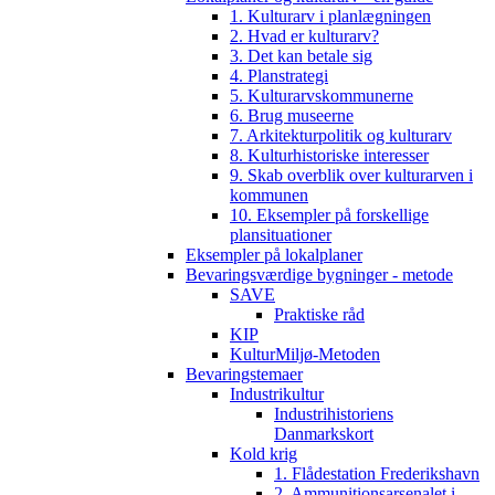
1. Kulturarv i planlægningen
2. Hvad er kulturarv?
3. Det kan betale sig
4. Planstrategi
5. Kulturarvskommunerne
6. Brug museerne
7. Arkitekturpolitik og kulturarv
8. Kulturhistoriske interesser
9. Skab overblik over kulturarven i
kommunen
10. Eksempler på forskellige
plansituationer
Eksempler på lokalplaner
Bevaringsværdige bygninger - metode
SAVE
Praktiske råd
KIP
KulturMiljø-Metoden
Bevaringstemaer
Industrikultur
Industrihistoriens
Danmarkskort
Kold krig
1. Flådestation Frederikshavn
2. Ammunitionsarsenalet i