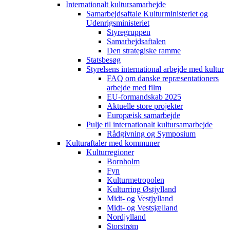
Internationalt kultursamarbejde
Samarbejdsaftale Kulturministeriet og
Udenrigsministeriet
Styregruppen
Samarbejdsaftalen
Den strategiske ramme
Statsbesøg
Styrelsens international arbejde med kultur
FAQ om danske repræsentationers
arbejde med film
EU-formandskab 2025
Aktuelle store projekter
Europæisk samarbejde
Pulje til internationalt kultursamarbejde
Rådgivning og Symposium
Kulturaftaler med kommuner
Kulturregioner
Bornholm
Fyn
Kulturmetropolen
Kulturring Østjylland
Midt- og Vestjylland
Midt- og Vestsjælland
Nordjylland
Storstrøm