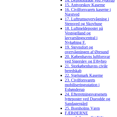
14. Depotområde ved Jyderup
15. Antvorskov Kaserne
16. Civilforsvarets kaserne i
Næstved
17. Luftrumsovervågning i
Stensved og Skovhuse
18. Luftmeldeposter på
Vestsjælland og
lavvarslingscentral i
Nykøbing F.
19. Stevnsfort og
overvågningen af Øresund
20. Københavns luftforsvar
ved Sigerslev og Ejbybro
21. Storkøbenhavns civile
beredskab
22. Sjælsmark Kaserne
23. Civilforsvarets
mobiliseringsstation i
Esbønderup
24. Efterretningsvæsenets
lytteposter ved Dueodde og
Sandagergård
25. Bornholms Værn
FÆRØERNE