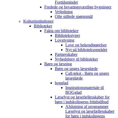
Fortidsminder
Fredede og bevaringsværdige bygninger
Vejledning
Ofte stillede spørgsmål
Kulturinstitutioner
Biblioteker
Fakta om biblioteker
Bibliotekstyper
Lovgivning
Love og bekendtgørelser
Nyt på biblioteksområdet
Partnerskaber
Nyhedsbrev til biblioteker
Børn og læsning
Børn og unges læseglæde
Call-tekst - Børn og unges
læseglæde
bogglad
Inspirationsmateriale til
BOGglad
Læselyst og læsefællesskaber for
børn i indskolingens fritidstilbud
Afslutning af programmet
Læselyst og læsefællesskaber
for børn i indskolingens