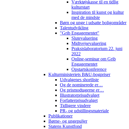
Værktøjskasse til en tidlig
kulturstart
Inspiration til kunst og kultur
med de mindste
Børn og unge i udsatte boligområder
Talentudvikling
"Grib Engagementet"
Slutevaluering
Midtvejsevaluering
Praksislaboratorium 22. juni
2022
Online-seminar om Grib
Engagementet
Opstartskonference
Kulturministeriets B&U-bogpriser
Udvalgenes shortliste
Og de nominerede er…
Og prismodtagerne er…
Illustratorprisudvalget
Forfatterprisudvalget
Tidligere vindere
PR- og udstillingsmateriale
Publikationer
Børne- og ungepuljer
Statens Kunstfond