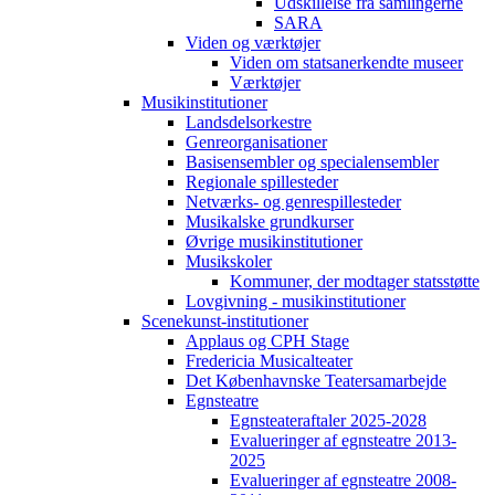
Udskillelse fra samlingerne
SARA
Viden og værktøjer
Viden om statsanerkendte museer
Værktøjer
Musikinstitutioner
Landsdelsorkestre
Genreorganisationer
Basisensembler og specialensembler
Regionale spillesteder
Netværks- og genrespillesteder
Musikalske grundkurser
Øvrige musikinstitutioner
Musikskoler
Kommuner, der modtager statsstøtte
Lovgivning - musikinstitutioner
Scenekunst-institutioner
Applaus og CPH Stage
Fredericia Musicalteater
Det Københavnske Teatersamarbejde
Egnsteatre
Egnsteateraftaler 2025-2028
Evalueringer af egnsteatre 2013-
2025
Evalueringer af egnsteatre 2008-