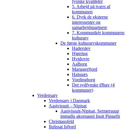
fysiske kvaliteter
5. Arbejd på tværs af
kommunen
6. Dyrk de eksterne
interessenter og
samarbejdspartnere
7. Kommunikér kommunens
kulturarv
De første kulturarvskommuner
Haderslev
Hjørring
Hvidovre
Aalborg
Mariagerfjord
Halsnæs
Vordingborg
Det sydfynske Øhav (4
kommuner)
Verdensarv
Verdensarv i Danmark
Aasivissuit – Nipisat
Aasivissuit-Nipisat, Sermersuup
immallu akornanni Inuit Piniarfii
Christiansfeld
Ilulissat Isfjord