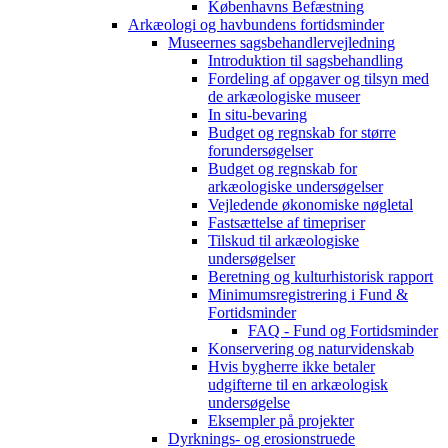
Københavns Befæstning
Arkæologi og havbundens fortidsminder
Museernes sagsbehandlervejledning
Introduktion til sagsbehandling
Fordeling af opgaver og tilsyn med
de arkæologiske museer
In situ-bevaring
Budget og regnskab for større
forundersøgelser
Budget og regnskab for
arkæologiske undersøgelser
Vejledende økonomiske nøgletal
Fastsættelse af timepriser
Tilskud til arkæologiske
undersøgelser
Beretning og kulturhistorisk rapport
Minimumsregistrering i Fund &
Fortidsminder
FAQ - Fund og Fortidsminder
Konservering og naturvidenskab
Hvis bygherre ikke betaler
udgifterne til en arkæologisk
undersøgelse
Eksempler på projekter
Dyrknings- og erosionstruede