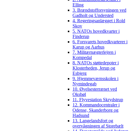
Elling
3. Brændstofforsyningen ved
Gadholt og Understed
4. Regeringsanlægget i Rold
Skov
5. NATOs hovedkvarter i
Finderup
6. Forsvarets hovedkvarterer i
Karup og Aarhus
7. Militærnægterlejren i
Kompedal
8. NATOs støttedepoter i
Klosterheden, Jerup og
Esbjerg
9. Hjemmeværnsskolen i
Nymindegab
10. Øvelsesterrænet ved
Oksbøl
11. Flyvestation Skrydstrup
12. Kommandocentraler i
Odense, Skanderborg og
Hadsund
13. Langelandsfort og
overvågningen af Storebælt