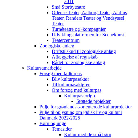
2011
Små Storbyteatre
Odense Teater, Aalborg Teater, Aarhus
Teater, Randers Teater og Vendsyssel
Teater
Turnéteatre og -kompagnier
Udviklingsplatformen for Scenekunst
Teatercentrum
Zoologiske anlæg
Driftstilskud til zoologiske anlæg
Aflæggelse af regnskab
Rådet for zoologiske anlæg
Kultursamarbejde
Forsøg med kulturpas
Bliv kulturpasaktør
Til kulturpasaktører
Om forsøg med kulturpas
Kulturpasforløb
Støttede projekter
Pulje for grønlandsk-orienterede kulturprojekter
Pulje til oplysning om jødisk liv og kultur i
Danmark 2022-2025
Børn og unge
Temasider
Kultur med de små børn