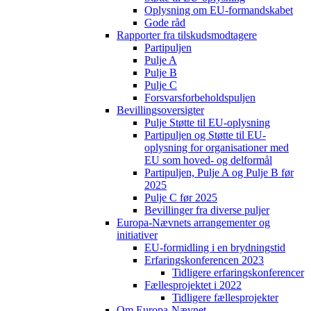
Oplysning om EU-formandskabet
Gode råd
Rapporter fra tilskudsmodtagere
Partipuljen
Pulje A
Pulje B
Pulje C
Forsvarsforbeholdspuljen
Bevillingsoversigter
Pulje Støtte til EU-oplysning
Partipuljen og Støtte til EU-
oplysning for organisationer med
EU som hoved- og delformål
Partipuljen, Pulje A og Pulje B før
2025
Pulje C før 2025
Bevillinger fra diverse puljer
Europa-Nævnets arrangementer og
initiativer
EU-formidling i en brydningstid
Erfaringskonferencen 2023
Tidligere erfaringskonferencer
Fællesprojektet i 2022
Tidligere fællesprojekter
Om Europa-Nævnet