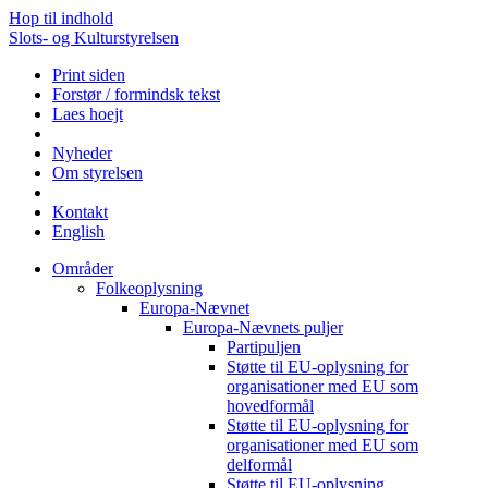
Hop til indhold
Slots- og Kulturstyrelsen
Print siden
Forstør / formindsk tekst
Laes hoejt
Nyheder
Om styrelsen
Kontakt
English
Områder
Folkeoplysning
Europa-Nævnet
Europa-Nævnets puljer
Partipuljen
Støtte til EU-oplysning for
organisationer med EU som
hovedformål
Støtte til EU-oplysning for
organisationer med EU som
delformål
Støtte til EU-oplysning