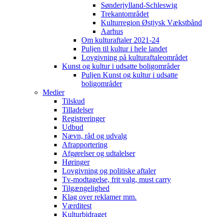
Sønderjylland-Schleswig
Trekantområdet
Kulturregion Østjysk Vækstbånd
Aarhus
Om kulturaftaler 2021-24
Puljen til kultur i hele landet
Lovgivning på kulturaftaleområdet
Kunst og kultur i udsatte boligområder
Puljen Kunst og kultur i udsatte
boligområder
Medier
Tilskud
Tilladelser
Registreringer
Udbud
Nævn, råd og udvalg
Afrapportering
Afgørelser og udtalelser
Høringer
Lovgivning og politiske aftaler
Tv-modtagelse, frit valg, must carry
Tilgængelighed
Klag over reklamer mm.
Værditest
Kulturbidraget