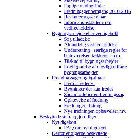
Plakettevejledning
Faglige retningslinjer
Fredningsgennemgang 2010-2016
Restaureringsseminar
Informationsbladene om
vedligeholdelse
Bygningsarbejde eller vedligehold
Søg tilladelse
Almindelig vedligeholdelse
Underretning - særlige regler for
badeværelser, køkkener m.m.
Tilskud til bygningsarbejder
Lovliggørelse af ulovligt udførte
bygningsarbejder
Fredningssager og høringer
Derfor freder vi
Bygninger der kan fredes
Sådan forløber en fredningssag
Ophævelse af fredning
Fredninger i høring
Nye fredninger, ophævelser mv.
Beskyttede sten- og jorddiger
Nyt digekort
FAQ om nyt digekort
Derfor er digerne beskyttede