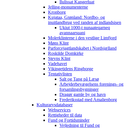
Ilulissat Kangerluat
Jelling-monumenterne
Kronborg
Kujataa, Grønland: Nordbo- og
inuitlandbrug ved randen af indlandsisen
Ukiut 1000-t nunaateqarneq
avannaarsuani
Molerklinterne i den vestlige Limfjord
Møns Klint
Parforcejagtlandskabet i Nordsjælland
Roskilde Domkirke
Stevns Klint
Vadehavet
Vikingetidens Ringborge
Tentativlisten
Salt og Tang på Læsø
Arbejderbevægelsens forenings- og
forsamlingsbygninger
Dragør gamle by og havn
Frederiksstad med Amalienborg
Kulturarvsdatabaser
Webservices
Rettigheder til data
Fund og Fortidsminder
Vejledning til Fund og