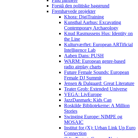
Find partnere
Forstå den politiske baggrund
Fremhævede projekter
Khora: DigiTraining
Kunsthal Aarhus: Excavating
Contemporary Archaeology
Knud Rasmussens Hus: Identity on
the Line
Kulturværftet: European ARTificial
Intelligence Lab
Aaben Dans: PUSH
WARM: European genre-based
radio airplay charts
Future Female Sounds: European
Female DJ Summit
Jensen & Dalgaard: Great Literature
Teater Grob: Extended Universe
VEGA: LivEurope
JazzDanmark: Kids Can
Roskilde Bibliotekerne: A Million
Stories
Swinging Europe: NIMPE og
MOSAIC
Institut for (X): Urban Link Up Euro
Connection