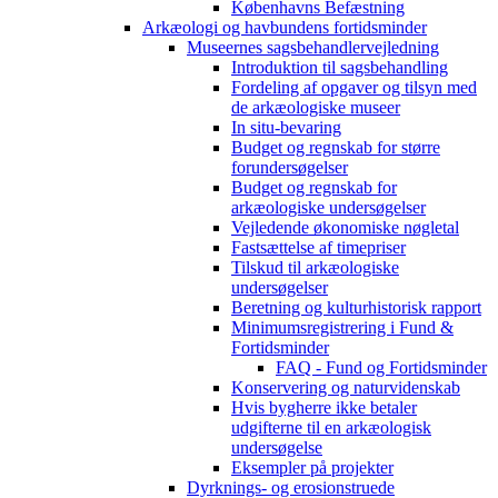
Københavns Befæstning
Arkæologi og havbundens fortidsminder
Museernes sagsbehandlervejledning
Introduktion til sagsbehandling
Fordeling af opgaver og tilsyn med
de arkæologiske museer
In situ-bevaring
Budget og regnskab for større
forundersøgelser
Budget og regnskab for
arkæologiske undersøgelser
Vejledende økonomiske nøgletal
Fastsættelse af timepriser
Tilskud til arkæologiske
undersøgelser
Beretning og kulturhistorisk rapport
Minimumsregistrering i Fund &
Fortidsminder
FAQ - Fund og Fortidsminder
Konservering og naturvidenskab
Hvis bygherre ikke betaler
udgifterne til en arkæologisk
undersøgelse
Eksempler på projekter
Dyrknings- og erosionstruede