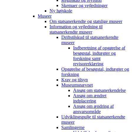
Regnskab og revision
Skemaer og vejledninger
Ny højskole
Museer
Om statsanerkendte og statslige museer
Information og vejledning til
statsanerkendte museer
Driftstilskud til statsanerkendte
museer
Indberetning af opgørelse af
besøgstal, indtægter og
forskning samt
revisorerklæring
Opgørelse af besøgstal, indtægter og
forskning
Krav og tilsyn
Museumsnævnet
Ansøg om statsanerkendelse
Ansøg om ændret
indplacering
Ansøg om ændring af
ansvarsområde
Udviklingspulje til statsanerkendte
museer
Samlingerne