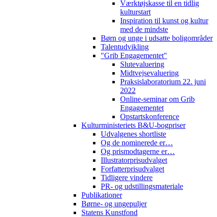
Værktøjskasse til en tidlig
kulturstart
Inspiration til kunst og kultur
med de mindste
Børn og unge i udsatte boligområder
Talentudvikling
"Grib Engagementet"
Slutevaluering
Midtvejsevaluering
Praksislaboratorium 22. juni
2022
Online-seminar om Grib
Engagementet
Opstartskonference
Kulturministeriets B&U-bogpriser
Udvalgenes shortliste
Og de nominerede er…
Og prismodtagerne er…
Illustratorprisudvalget
Forfatterprisudvalget
Tidligere vindere
PR- og udstillingsmateriale
Publikationer
Børne- og ungepuljer
Statens Kunstfond