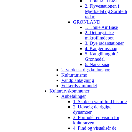
1. Loran-C i Eiði
2. Flyvestationen i
Mjørkadal og Sornfelli
radar.
GRØNLAND
1. Thule Air Base
2. Det mystiske
mikrofilmdepot
3. Dye radarstationer
4. Kangerlussuaq
5. Kangilinnguit /
Grønnedal
6. Narsarsuaq
2. verdenskrigs kulturspor
Kulturturisme
Vandplanlægning
Velfærdssamfundet
Kulturarvskommuner
Anbefalinger
1. Skab en værdifuld historie
2. Udvælg de rigtige
dynamoer
3. Formulér en vision for
kulturarven
4. Find og visualisér de