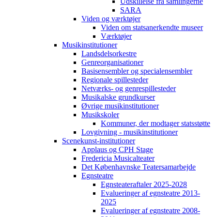
Udskillelse fra samlingerne
SARA
Viden og værktøjer
Viden om statsanerkendte museer
Værktøjer
Musikinstitutioner
Landsdelsorkestre
Genreorganisationer
Basisensembler og specialensembler
Regionale spillesteder
Netværks- og genrespillesteder
Musikalske grundkurser
Øvrige musikinstitutioner
Musikskoler
Kommuner, der modtager statsstøtte
Lovgivning - musikinstitutioner
Scenekunst-institutioner
Applaus og CPH Stage
Fredericia Musicalteater
Det Københavnske Teatersamarbejde
Egnsteatre
Egnsteateraftaler 2025-2028
Evalueringer af egnsteatre 2013-
2025
Evalueringer af egnsteatre 2008-