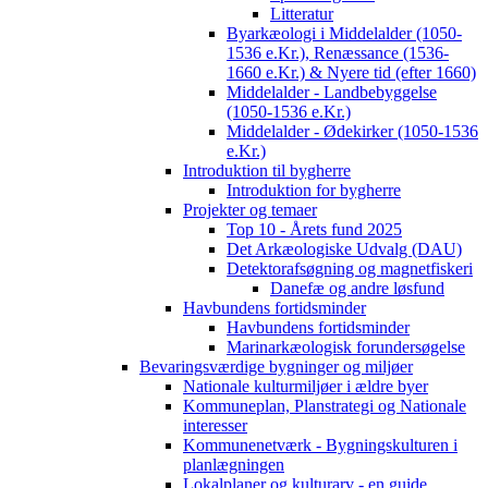
Litteratur
Byarkæologi i Middelalder (1050-
1536 e.Kr.), Renæssance (1536-
1660 e.Kr.) & Nyere tid (efter 1660)
Middelalder - Landbebyggelse
(1050-1536 e.Kr.)
Middelalder - Ødekirker (1050-1536
e.Kr.)
Introduktion til bygherre
Introduktion for bygherre
Projekter og temaer
Top 10 - Årets fund 2025
Det Arkæologiske Udvalg (DAU)
Detektorafsøgning og magnetfiskeri
Danefæ og andre løsfund
Havbundens fortidsminder
Havbundens fortidsminder
Marinarkæologisk forundersøgelse
Bevaringsværdige bygninger og miljøer
Nationale kulturmiljøer i ældre byer
Kommuneplan, Planstrategi og Nationale
interesser
Kommunenetværk - Bygningskulturen i
planlægningen
Lokalplaner og kulturarv - en guide