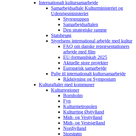
Internationalt kultursamarbejde
Samarbejdsaftale Kulturministeriet og
Udenrigsministeriet
Styregruppen
Samarbejdsaftalen
Den strategiske ramme
Statsbesøg
Styrelsens international arbejde med kultur
FAQ om danske repræsentationers
arbejde med film
EU-formandskab 2025
Aktuelle store projekter
Europæisk samarbejde
Pulje til internationalt kultursamarbejde
Rådgivning og Symposium
Kulturaftaler med kommuner
Kulturregioner
Bornholm
Fyn
Kulturmetropolen
Kulturring Østjylland
Midt- og Vestjylland
Midt- og Vestsjælland
Nordjylland
Storstrøm