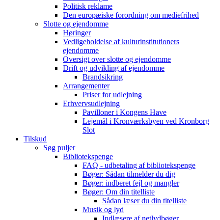
Politisk reklame
Den europæiske forordning om mediefrihed
Slotte og ejendomme
Høringer
Vedligeholdelse af kulturinstitutioners
ejendomme
Oversigt over slotte og ejendomme
Drift og udvikling af ejendomme
Brandsikring
Arrangementer
Priser for udlejning
Erhvervsudlejning
Pavilloner i Kongens Have
Lejemål i Kronværksbyen ved Kronborg
Slot
Tilskud
Søg puljer
Bibliotekspenge
FAQ - udbetaling af bibliotekspenge
Bøger: Sådan tilmelder du dig
Bøger: indberet fejl og mangler
Bøger: Om din titelliste
Sådan læser du din titelliste
Musik og lyd
Indlæsere af netlydbøger