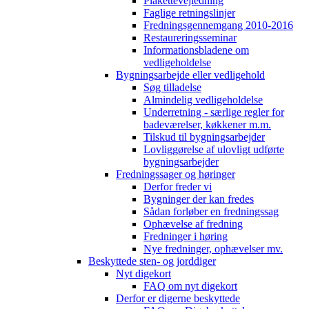
Plakettevejledning
Faglige retningslinjer
Fredningsgennemgang 2010-2016
Restaureringsseminar
Informationsbladene om
vedligeholdelse
Bygningsarbejde eller vedligehold
Søg tilladelse
Almindelig vedligeholdelse
Underretning - særlige regler for
badeværelser, køkkener m.m.
Tilskud til bygningsarbejder
Lovliggørelse af ulovligt udførte
bygningsarbejder
Fredningssager og høringer
Derfor freder vi
Bygninger der kan fredes
Sådan forløber en fredningssag
Ophævelse af fredning
Fredninger i høring
Nye fredninger, ophævelser mv.
Beskyttede sten- og jorddiger
Nyt digekort
FAQ om nyt digekort
Derfor er digerne beskyttede