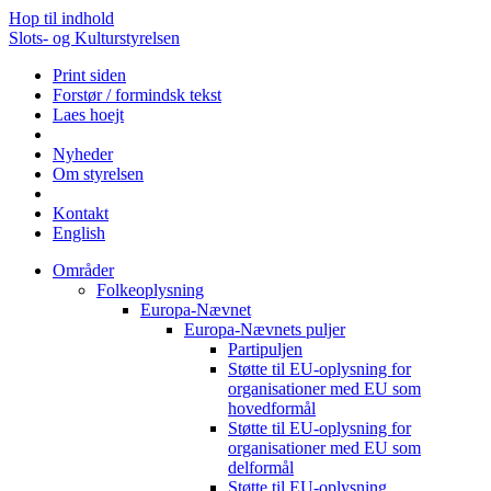
Hop til indhold
Slots- og Kulturstyrelsen
Print siden
Forstør / formindsk tekst
Laes hoejt
Nyheder
Om styrelsen
Kontakt
English
Områder
Folkeoplysning
Europa-Nævnet
Europa-Nævnets puljer
Partipuljen
Støtte til EU-oplysning for
organisationer med EU som
hovedformål
Støtte til EU-oplysning for
organisationer med EU som
delformål
Støtte til EU-oplysning