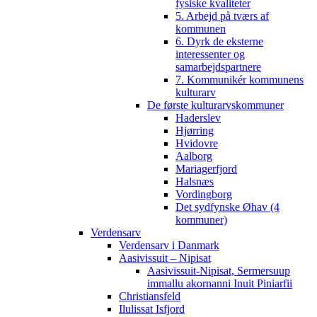
fysiske kvaliteter
5. Arbejd på tværs af
kommunen
6. Dyrk de eksterne
interessenter og
samarbejdspartnere
7. Kommunikér kommunens
kulturarv
De første kulturarvskommuner
Haderslev
Hjørring
Hvidovre
Aalborg
Mariagerfjord
Halsnæs
Vordingborg
Det sydfynske Øhav (4
kommuner)
Verdensarv
Verdensarv i Danmark
Aasivissuit – Nipisat
Aasivissuit-Nipisat, Sermersuup
immallu akornanni Inuit Piniarfii
Christiansfeld
Ilulissat Isfjord