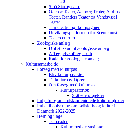
2011
Små Storbyteatre
Odense Teater, Aalborg Teater, Aarhus
Teater, Randers Teater og Vendsyssel
Teater
Turnéteatre og -kompagnier
Udviklingsplatformen for Scenekunst
Teatercentrum
Zoologiske anlæg
Driftstilskud til zoologiske anlæg
Aflæggelse af regnskab
Rådet for zoologiske anlæg
Kultursamarbejde
Forsøg med kulturpas
Bliv kulturpasaktør
Til kulturpasaktører
Om forsøg med kulturpas
Kulturpasforløb
Støttede projekter
Pulje for grønlandsk-orienterede kulturprojekter
Pulje til oplysning om jødisk liv og kultur i
Danmark 2022-2025
Børn og unge
Temasider
Kultur med de små børn