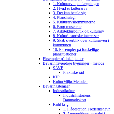
1. Kulturarv i planlægningen
2. Hvad er kulturarv?
3. Det kan betale sig
4. Planstrategi
5. Kulturarvskommunerne
6. Brug museerne
7. Arkitekturpolitik og kulturarv
8. Kulturhistoriske interesser
9. Skab overblik over kulturarven i
kommunen
10. Eksempler på forskellige
plansituationer
Eksempler på lokalplaner
Bevaringsværdige bygninger - metode
SAVE
Praktiske råd
KIP
KulturMiljø-Metoden
Bevaringstemaer
Industrikultur
Industrihistoriens
Danmarkskort
Kold krig
1. Flådestation Frederikshavn
2. Ammunitionsarsenalet i