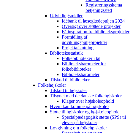
Registreringsskema
betjeningssted
Udviklingsmidler
Idébank til læseglædepuljen 2024
Oversigt over støttede projekter
Få inspiration fra biblioteksprojekter
Formidling af
udviklingspuljeprojekter
Projektafslutning
Biblioteksstatistik
Folkebiblioteker i tal
Biblioteksbarometer for
folkebiblioteker
Biblioteksbarometer
Tilskud til biblioteker
Folkehøjskoler
Tilskud til højskoler
Tilsynet med de danske folkehøjskoler
Klager over højskoleophold
Hvem kan komme på højskole?
Støtte til højskoler og højskoleophold
Specialpædagogisk støtte (SPS) til
elever på højskoler
Lovgivning om folkehøjskoler