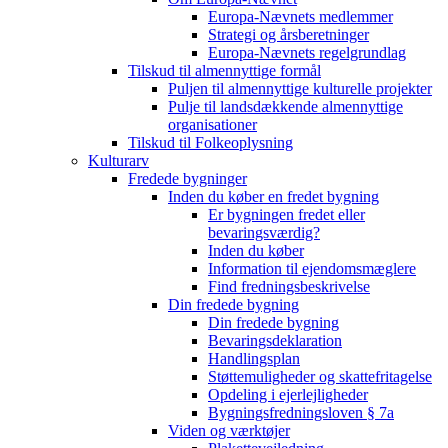
Europa-Nævnets medlemmer
Strategi og årsberetninger
Europa-Nævnets regelgrundlag
Tilskud til almennyttige formål
Puljen til almennyttige kulturelle projekter
Pulje til landsdækkende almennyttige
organisationer
Tilskud til Folkeoplysning
Kulturarv
Fredede bygninger
Inden du køber en fredet bygning
Er bygningen fredet eller
bevaringsværdig?
Inden du køber
Information til ejendomsmæglere
Find fredningsbeskrivelse
Din fredede bygning
Din fredede bygning
Bevaringsdeklaration
Handlingsplan
Støttemuligheder og skattefritagelse
Opdeling i ejerlejligheder
Bygningsfredningsloven § 7a
Viden og værktøjer