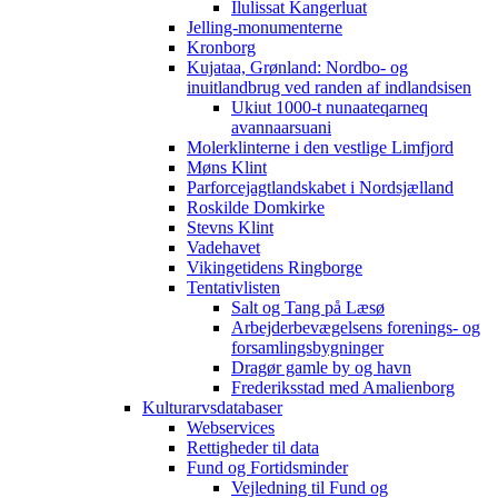
Ilulissat Kangerluat
Jelling-monumenterne
Kronborg
Kujataa, Grønland: Nordbo- og
inuitlandbrug ved randen af indlandsisen
Ukiut 1000-t nunaateqarneq
avannaarsuani
Molerklinterne i den vestlige Limfjord
Møns Klint
Parforcejagtlandskabet i Nordsjælland
Roskilde Domkirke
Stevns Klint
Vadehavet
Vikingetidens Ringborge
Tentativlisten
Salt og Tang på Læsø
Arbejderbevægelsens forenings- og
forsamlingsbygninger
Dragør gamle by og havn
Frederiksstad med Amalienborg
Kulturarvsdatabaser
Webservices
Rettigheder til data
Fund og Fortidsminder
Vejledning til Fund og