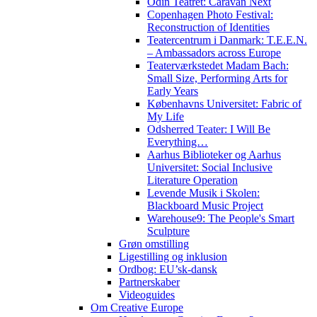
Odin Teatret: Caravan Next
Copenhagen Photo Festival:
Reconstruction of Identities
Teatercentrum i Danmark: T.E.E.N.
– Ambassadors across Europe
Teaterværkstedet Madam Bach:
Small Size, Performing Arts for
Early Years
Københavns Universitet: Fabric of
My Life
Odsherred Teater: I Will Be
Everything…
Aarhus Biblioteker og Aarhus
Universitet: Social Inclusive
Literature Operation
Levende Musik i Skolen:
Blackboard Music Project
Warehouse9: The People's Smart
Sculpture
Grøn omstilling
Ligestilling og inklusion
Ordbog: EU’sk-dansk
Partnerskaber
Videoguides
Om Creative Europe