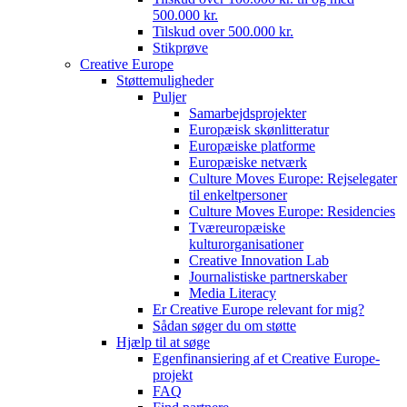
500.000 kr.
Tilskud over 500.000 kr.
Stikprøve
Creative Europe
Støttemuligheder
Puljer
Samarbejdsprojekter
Europæisk skønlitteratur
Europæiske platforme
Europæiske netværk
Culture Moves Europe: Rejselegater
til enkeltpersoner
Culture Moves Europe: Residencies
Tværeuropæiske
kulturorganisationer
Creative Innovation Lab
Journalistiske partnerskaber
Media Literacy
Er Creative Europe relevant for mig?
Sådan søger du om støtte
Hjælp til at søge
Egenfinansiering af et Creative Europe-
projekt
FAQ