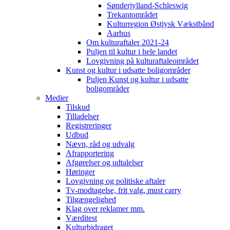
Sønderjylland-Schleswig
Trekantområdet
Kulturregion Østjysk Vækstbånd
Aarhus
Om kulturaftaler 2021-24
Puljen til kultur i hele landet
Lovgivning på kulturaftaleområdet
Kunst og kultur i udsatte boligområder
Puljen Kunst og kultur i udsatte
boligområder
Medier
Tilskud
Tilladelser
Registreringer
Udbud
Nævn, råd og udvalg
Afrapportering
Afgørelser og udtalelser
Høringer
Lovgivning og politiske aftaler
Tv-modtagelse, frit valg, must carry
Tilgængelighed
Klag over reklamer mm.
Værditest
Kulturbidraget