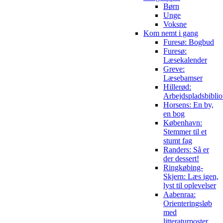
Børn
Unge
Voksne
Kom nemt i gang
Furesø: Bogbud
Furesø:
Læsekalender
Greve:
Læsebamser
Hillerød:
Arbejdspladsbiblio
Horsens: En by,
en bog
København:
Stemmer til et
stumt fag
Randers: Så er
der dessert!
Ringkøbing-
Skjern: Læs igen,
lyst til oplevelser
Aabenraa:
Orienteringsløb
med
litteraturposter