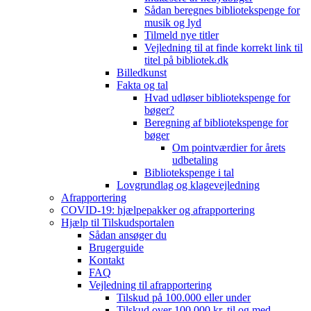
Sådan beregnes bibliotekspenge for
musik og lyd
Tilmeld nye titler
Vejledning til at finde korrekt link til
titel på bibliotek.dk
Billedkunst
Fakta og tal
Hvad udløser bibliotekspenge for
bøger?
Beregning af bibliotekspenge for
bøger
Om pointværdier for årets
udbetaling
Bibliotekspenge i tal
Lovgrundlag og klagevejledning
Afrapportering
COVID-19: hjælpepakker og afrapportering
Hjælp til Tilskudsportalen
Sådan ansøger du
Brugerguide
Kontakt
FAQ
Vejledning til afrapportering
Tilskud på 100.000 eller under
Tilskud over 100.000 kr. til og med