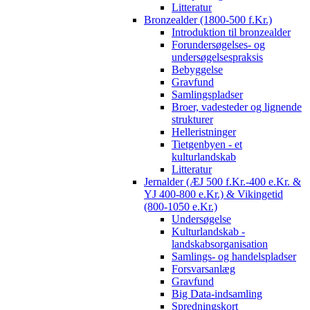
Litteratur
Bronzealder (1800-500 f.Kr.)
Introduktion til bronzealder
Forundersøgelses- og
undersøgelsespraksis
Bebyggelse
Gravfund
Samlingspladser
Broer, vadesteder og lignende
strukturer
Helleristninger
Tietgenbyen - et
kulturlandskab
Litteratur
Jernalder (ÆJ 500 f.Kr.-400 e.Kr. &
YJ 400-800 e.Kr.) & Vikingetid
(800-1050 e.Kr.)
Undersøgelse
Kulturlandskab -
landskabsorganisation
Samlings- og handelspladser
Forsvarsanlæg
Gravfund
Big Data-indsamling
Spredningskort