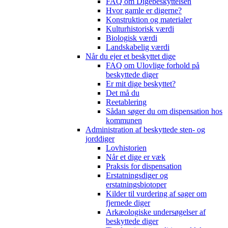
FAQ om Digebeskyttelsen
Hvor gamle er digerne?
Konstruktion og materialer
Kulturhistorisk værdi
Biologisk værdi
Landskabelig værdi
Når du ejer et beskyttet dige
FAQ om Ulovlige forhold på
beskyttede diger
Er mit dige beskyttet?
Det må du
Reetablering
Sådan søger du om dispensation hos
kommunen
Administration af beskyttede sten- og
jorddiger
Lovhistorien
Når et dige er væk
Praksis for dispensation
Erstatningsdiger og
erstatningsbiotoper
Kilder til vurdering af sager om
fjernede diger
Arkæologiske undersøgelser af
beskyttede diger