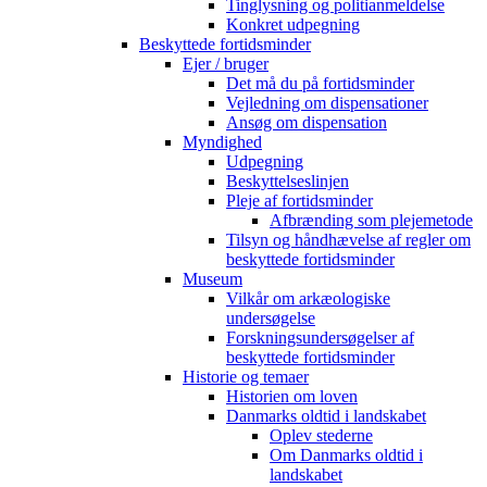
Tinglysning og politianmeldelse
Konkret udpegning
Beskyttede fortidsminder
Ejer / bruger
Det må du på fortidsminder
Vejledning om dispensationer
Ansøg om dispensation
Myndighed
Udpegning
Beskyttelseslinjen
Pleje af fortidsminder
Afbrænding som plejemetode
Tilsyn og håndhævelse af regler om
beskyttede fortidsminder
Museum
Vilkår om arkæologiske
undersøgelse
Forskningsundersøgelser af
beskyttede fortidsminder
Historie og temaer
Historien om loven
Danmarks oldtid i landskabet
Oplev stederne
Om Danmarks oldtid i
landskabet