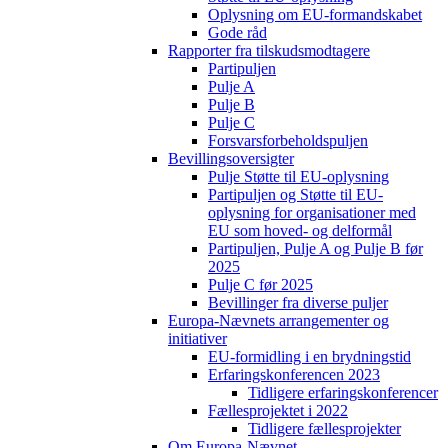
Oplysning om EU-formandskabet
Gode råd
Rapporter fra tilskudsmodtagere
Partipuljen
Pulje A
Pulje B
Pulje C
Forsvarsforbeholdspuljen
Bevillingsoversigter
Pulje Støtte til EU-oplysning
Partipuljen og Støtte til EU-
oplysning for organisationer med
EU som hoved- og delformål
Partipuljen, Pulje A og Pulje B før
2025
Pulje C før 2025
Bevillinger fra diverse puljer
Europa-Nævnets arrangementer og
initiativer
EU-formidling i en brydningstid
Erfaringskonferencen 2023
Tidligere erfaringskonferencer
Fællesprojektet i 2022
Tidligere fællesprojekter
Om Europa-Nævnet