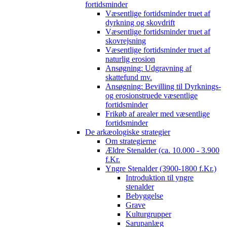
fortidsminder
Væsentlige fortidsminder truet af
dyrkning og skovdrift
Væsentlige fortidsminder truet af
skovrejsning
Væsentlige fortidsminder truet af
naturlig erosion
Ansøgning: Udgravning af
skattefund mv.
Ansøgning: Bevilling til Dyrknings-
og erosionstruede væsentlige
fortidsminder
Frikøb af arealer med væsentlige
fortidsminder
De arkæologiske strategier
Om strategierne
Ældre Stenalder (ca. 10.000 - 3.900
f.Kr.
Yngre Stenalder (3900-1800 f.Kr.)
Introduktion til yngre
stenalder
Bebyggelse
Grave
Kulturgrupper
Sarupanlæg