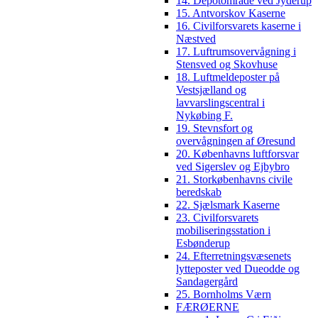
14. Depotområde ved Jyderup
15. Antvorskov Kaserne
16. Civilforsvarets kaserne i
Næstved
17. Luftrumsovervågning i
Stensved og Skovhuse
18. Luftmeldeposter på
Vestsjælland og
lavvarslingscentral i
Nykøbing F.
19. Stevnsfort og
overvågningen af Øresund
20. Københavns luftforsvar
ved Sigerslev og Ejbybro
21. Storkøbenhavns civile
beredskab
22. Sjælsmark Kaserne
23. Civilforsvarets
mobiliseringsstation i
Esbønderup
24. Efterretningsvæsenets
lytteposter ved Dueodde og
Sandagergård
25. Bornholms Værn
FÆRØERNE