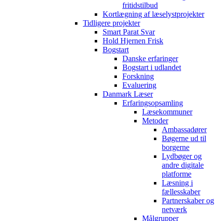
fritidstilbud
Kortlægning af læselystprojekter
Tidligere projekter
Smart Parat Svar
Hold Hjernen Frisk
Bogstart
Danske erfaringer
Bogstart i udlandet
Forskning
Evaluering
Danmark Læser
Erfaringsopsamling
Læsekommuner
Metoder
Ambassadører
Bøgerne ud til
borgerne
Lydbøger og
andre digitale
platforme
Læsning i
fællesskaber
Partnerskaber og
netværk
Målgrupper