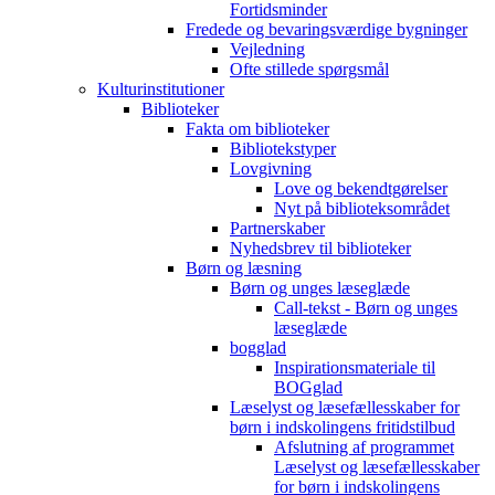
Fortidsminder
Fredede og bevaringsværdige bygninger
Vejledning
Ofte stillede spørgsmål
Kulturinstitutioner
Biblioteker
Fakta om biblioteker
Bibliotekstyper
Lovgivning
Love og bekendtgørelser
Nyt på biblioteksområdet
Partnerskaber
Nyhedsbrev til biblioteker
Børn og læsning
Børn og unges læseglæde
Call-tekst - Børn og unges
læseglæde
bogglad
Inspirationsmateriale til
BOGglad
Læselyst og læsefællesskaber for
børn i indskolingens fritidstilbud
Afslutning af programmet
Læselyst og læsefællesskaber
for børn i indskolingens