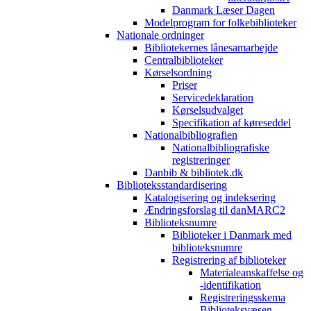
Danmark Læser Dagen
Modelprogram for folkebiblioteker
Nationale ordninger
Bibliotekernes lånesamarbejde
Centralbiblioteker
Kørselsordning
Priser
Servicedeklaration
Kørselsudvalget
Specifikation af køreseddel
Nationalbibliografien
Nationalbibliografiske
registreringer
Danbib & bibliotek.dk
Biblioteksstandardisering
Katalogisering og indeksering
Ændringsforslag til danMARC2
Biblioteksnumre
Biblioteker i Danmark med
biblioteksnumre
Registrering af biblioteker
Materialeanskaffelse og
-identifikation
Registreringsskema
Biblioteksvæsen