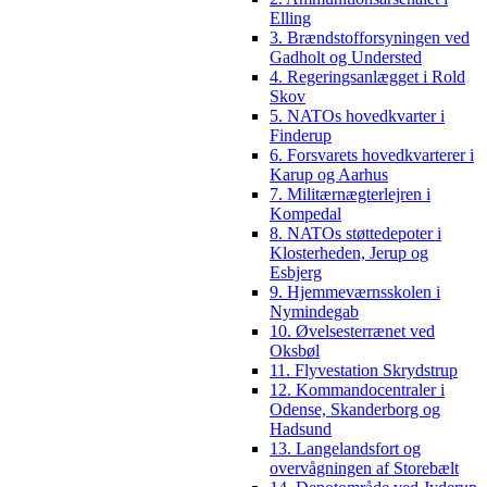
Elling
3. Brændstofforsyningen ved
Gadholt og Understed
4. Regeringsanlægget i Rold
Skov
5. NATOs hovedkvarter i
Finderup
6. Forsvarets hovedkvarterer i
Karup og Aarhus
7. Militærnægterlejren i
Kompedal
8. NATOs støttedepoter i
Klosterheden, Jerup og
Esbjerg
9. Hjemmeværnsskolen i
Nymindegab
10. Øvelsesterrænet ved
Oksbøl
11. Flyvestation Skrydstrup
12. Kommandocentraler i
Odense, Skanderborg og
Hadsund
13. Langelandsfort og
overvågningen af Storebælt