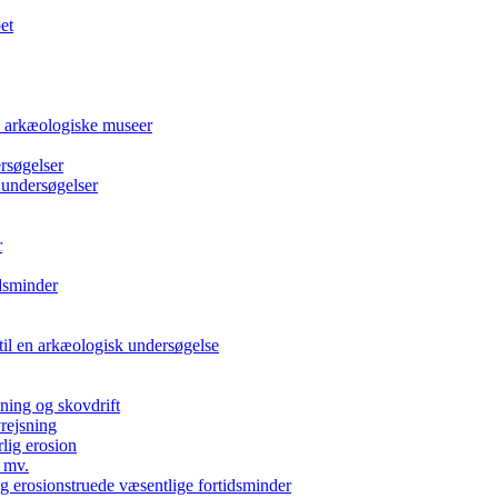
et
e arkæologiske museer
rsøgelser
 undersøgelser
r
dsminder
 til en arkæologisk undersøgelse
kning og skovdrift
vrejsning
rlig erosion
 mv.
g erosionstruede væsentlige fortidsminder