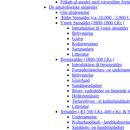
Frikøb af arealer med væsentlige fort
De arkæologiske strategier
Om strategierne
Ældre Stenalder (ca. 10.000 - 3.900 f.
Yngre Stenalder (3900-1800 f.Kr.)
Introduktion til yngre stenalder
Bebyggelse
Grave
Kulturgrupper
Sarupanlæg
Litteratur
Bronzealder (1800-500 f.Kr.)
Introduktion til bronzealder
Forundersøgelses- og undersøge
Bebyggelse
Gravfund
Samlingspladser
Broer, vadesteder og lignende s
Helleristninger
Tietgenbyen - et kulturlandskab
Litteratur
Jernalder (ÆJ 500 f.Kr.-400 e.Kr. & 
Undersøgelse
Kulturlandskab - landskabsorga
Samlings- og handelspladser