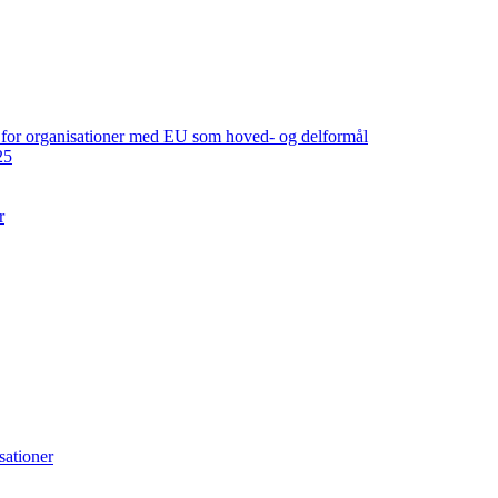
ng for organisationer med EU som hoved- og delformål
25
r
sationer