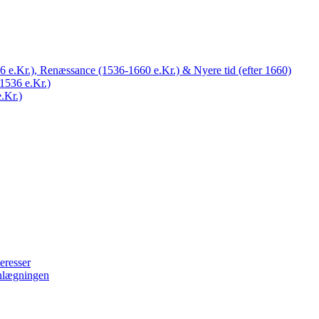
 e.Kr.), Renæssance (1536-1660 e.Kr.) & Nyere tid (efter 1660)
1536 e.Kr.)
.Kr.)
eresser
nlægningen