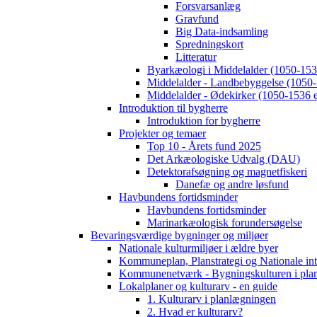
Forsvarsanlæg
Gravfund
Big Data-indsamling
Spredningskort
Litteratur
Byarkæologi i Middelalder (1050-1536
Middelalder - Landbebyggelse (1050-
Middelalder - Ødekirker (1050-1536 e
Introduktion til bygherre
Introduktion for bygherre
Projekter og temaer
Top 10 - Årets fund 2025
Det Arkæologiske Udvalg (DAU)
Detektorafsøgning og magnetfiskeri
Danefæ og andre løsfund
Havbundens fortidsminder
Havbundens fortidsminder
Marinarkæologisk forundersøgelse
Bevaringsværdige bygninger og miljøer
Nationale kulturmiljøer i ældre byer
Kommuneplan, Planstrategi og Nationale int
Kommunenetværk - Bygningskulturen i pla
Lokalplaner og kulturarv - en guide
1. Kulturarv i planlægningen
2. Hvad er kulturarv?