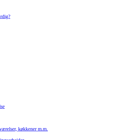
ærdig?
lse
eværelser, køkkener m.m.