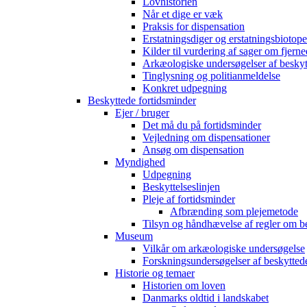
Lovhistorien
Når et dige er væk
Praksis for dispensation
Erstatningsdiger og erstatningsbiotope
Kilder til vurdering af sager om fjerne
Arkæologiske undersøgelser af beskyt
Tinglysning og politianmeldelse
Konkret udpegning
Beskyttede fortidsminder
Ejer / bruger
Det må du på fortidsminder
Vejledning om dispensationer
Ansøg om dispensation
Myndighed
Udpegning
Beskyttelseslinjen
Pleje af fortidsminder
Afbrænding som plejemetode
Tilsyn og håndhævelse af regler om b
Museum
Vilkår om arkæologiske undersøgelse
Forskningsundersøgelser af beskytted
Historie og temaer
Historien om loven
Danmarks oldtid i landskabet