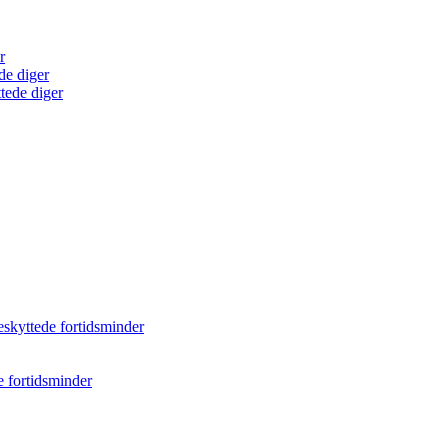
r
de diger
tede diger
eskyttede fortidsminder
e fortidsminder