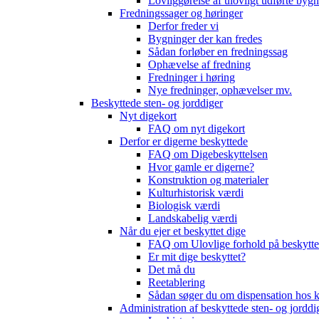
Lovliggørelse af ulovligt udførte byg
Fredningssager og høringer
Derfor freder vi
Bygninger der kan fredes
Sådan forløber en fredningssag
Ophævelse af fredning
Fredninger i høring
Nye fredninger, ophævelser mv.
Beskyttede sten- og jorddiger
Nyt digekort
FAQ om nyt digekort
Derfor er digerne beskyttede
FAQ om Digebeskyttelsen
Hvor gamle er digerne?
Konstruktion og materialer
Kulturhistorisk værdi
Biologisk værdi
Landskabelig værdi
Når du ejer et beskyttet dige
FAQ om Ulovlige forhold på beskytte
Er mit dige beskyttet?
Det må du
Reetablering
Sådan søger du om dispensation ho
Administration af beskyttede sten- og jorddi