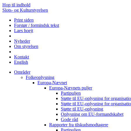
Hop til indhold
Slots- og Kulturstyrelsen
Print siden
Forstør / formindsk tekst
Laes hoejt
Nyheder
Om styrelsen
Kontakt
English
Områder
Folkeoplysning
Europa-Nævnet
Europa-Nævnets puljer
Partipuljen
Støtte til EU-oplysning for organisa
Støtte til EU-oplysning for organisa
Støtte til EU-oplysning
Oplysning om EU-formandskabet
Gode råd
Rapporter fra tilskudsmodtagere
Partipuljen