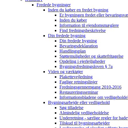
Fredede bygninger
Inden du køber en fredet bygning
Er bygningen fredet eller bevaringsv
Inden du køber
Information til ejendomsmæglere
Find fredningsbeskrivelse
Din fredede bygning
Din fredede bygning
Bevaringsdeklaration
Handlingsplan
Støttemuligheder og skattefritagelse
Opdeling i ejerlejligheder
Bygningsfredningsloven § 7a
Viden og værktøjer
Plakettevejledning
Faglige retningslinjer
Fredningsgennemgang 2010-2016
Restaureringsseminar
Informationsbladene om vedligeholde
Bygningsarbejde eller vedligehold
Søg tilladelse
Almindelig vedligeholdelse
Underretning - særlige regler for bad
Tilskud til bygningsarbejder