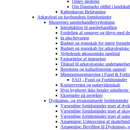
Oplev stederne
Om Danmarks oldtid i landskab
Københavns Befæstning
Arkæologi og havbundens fortidsminder
Museernes sagsbehandlervejledning
Introduktion til sagsbehandling
Fordeling af opgaver og tilsyn med d
In situ-bevaring
Budget og regnskab for større forunde
Budget og regnskab for arkæologiske
Vejledende økonomiske nøgletal
Fastsættelse af timepriser
Tilskud til arkæologiske undersøgelse
Beretning og kulturhistorisk rapport
Minimumsregistrering i Fund & Forti
FAQ - Fund og Fortidsminder
Konservering og naturvidenskab
Hvis bygherre ikke betaler udgifterne
Eksempler på projekter
Dyrknings- og erosionstruede fortidsminder
Væsentlige fortidsminder truet af dyr
Væsentlige fortidsminder truet af sko
Væsentlige fortidsminder truet af natu
Ansøgning: Udgravning af skattefund
Ansøgning: Bevilling til Dyrknings- o