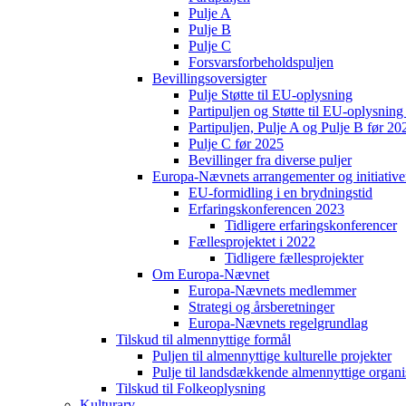
Pulje A
Pulje B
Pulje C
Forsvarsforbeholdspuljen
Bevillingsoversigter
Pulje Støtte til EU-oplysning
Partipuljen og Støtte til EU-oplysni
Partipuljen, Pulje A og Pulje B før 20
Pulje C før 2025
Bevillinger fra diverse puljer
Europa-Nævnets arrangementer og initiative
EU-formidling i en brydningstid
Erfaringskonferencen 2023
Tidligere erfaringskonferencer
Fællesprojektet i 2022
Tidligere fællesprojekter
Om Europa-Nævnet
Europa-Nævnets medlemmer
Strategi og årsberetninger
Europa-Nævnets regelgrundlag
Tilskud til almennyttige formål
Puljen til almennyttige kulturelle projekter
Pulje til landsdækkende almennyttige organi
Tilskud til Folkeoplysning
Kulturarv