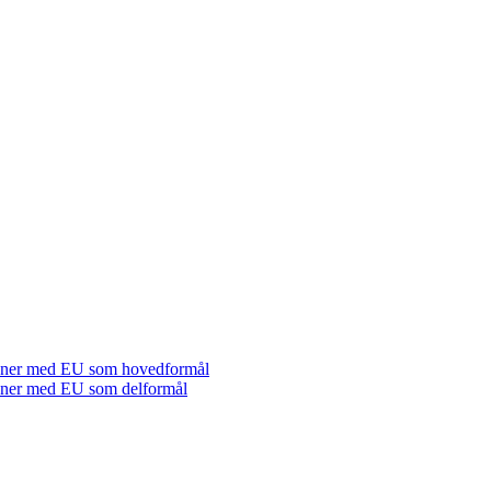
tioner med EU som hovedformål
tioner med EU som delformål