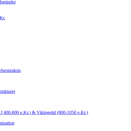
idsminder
Kr.
lsespraksis
trukturer
YJ 400-800 e.Kr.) & Vikingetid (800-1050 e.Kr.)
nisation