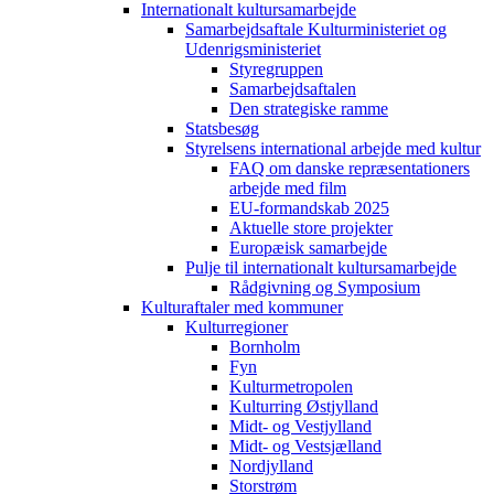
Internationalt kultursamarbejde
Samarbejdsaftale Kulturministeriet og
Udenrigsministeriet
Styregruppen
Samarbejdsaftalen
Den strategiske ramme
Statsbesøg
Styrelsens international arbejde med kultur
FAQ om danske repræsentationers
arbejde med film
EU-formandskab 2025
Aktuelle store projekter
Europæisk samarbejde
Pulje til internationalt kultursamarbejde
Rådgivning og Symposium
Kulturaftaler med kommuner
Kulturregioner
Bornholm
Fyn
Kulturmetropolen
Kulturring Østjylland
Midt- og Vestjylland
Midt- og Vestsjælland
Nordjylland
Storstrøm