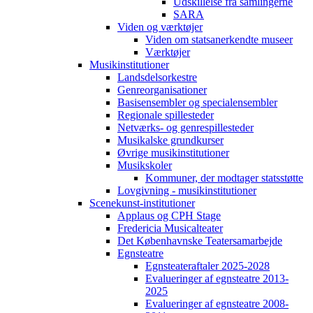
Udskillelse fra samlingerne
SARA
Viden og værktøjer
Viden om statsanerkendte museer
Værktøjer
Musikinstitutioner
Landsdelsorkestre
Genreorganisationer
Basisensembler og specialensembler
Regionale spillesteder
Netværks- og genrespillesteder
Musikalske grundkurser
Øvrige musikinstitutioner
Musikskoler
Kommuner, der modtager statsstøtte
Lovgivning - musikinstitutioner
Scenekunst-institutioner
Applaus og CPH Stage
Fredericia Musicalteater
Det Københavnske Teatersamarbejde
Egnsteatre
Egnsteateraftaler 2025-2028
Evalueringer af egnsteatre 2013-
2025
Evalueringer af egnsteatre 2008-