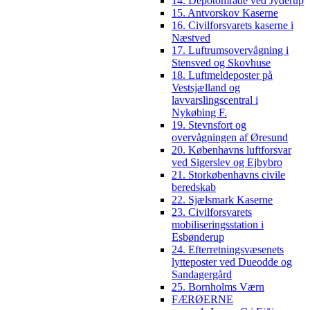
14. Depotområde ved Jyderup
15. Antvorskov Kaserne
16. Civilforsvarets kaserne i
Næstved
17. Luftrumsovervågning i
Stensved og Skovhuse
18. Luftmeldeposter på
Vestsjælland og
lavvarslingscentral i
Nykøbing F.
19. Stevnsfort og
overvågningen af Øresund
20. Københavns luftforsvar
ved Sigerslev og Ejbybro
21. Storkøbenhavns civile
beredskab
22. Sjælsmark Kaserne
23. Civilforsvarets
mobiliseringsstation i
Esbønderup
24. Efterretningsvæsenets
lytteposter ved Dueodde og
Sandagergård
25. Bornholms Værn
FÆRØERNE