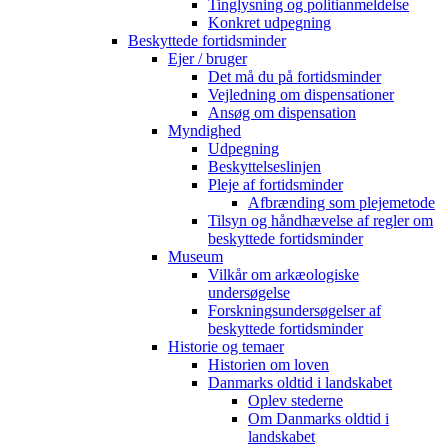
Tinglysning og politianmeldelse
Konkret udpegning
Beskyttede fortidsminder
Ejer / bruger
Det må du på fortidsminder
Vejledning om dispensationer
Ansøg om dispensation
Myndighed
Udpegning
Beskyttelseslinjen
Pleje af fortidsminder
Afbrænding som plejemetode
Tilsyn og håndhævelse af regler om
beskyttede fortidsminder
Museum
Vilkår om arkæologiske
undersøgelse
Forskningsundersøgelser af
beskyttede fortidsminder
Historie og temaer
Historien om loven
Danmarks oldtid i landskabet
Oplev stederne
Om Danmarks oldtid i
landskabet