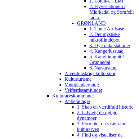
1. Loran-C i Eiði
2. Flyvestationen i
Mjørkadal og Sornfelli
radar.
GRØNLAND
1. Thule Air Base
2. Det mystiske
mikrofilmdepot
3. Dye radarstationer
4. Kangerlussuaq
5. Kangilinnguit /
Grønnedal
6. Narsarsuaq
2. verdenskrigs kulturspor
Kulturturisme
Vandplanlægning
Velfærdssamfundet
Kulturarvskommuner
Anbefalinger
1. Skab en værdifuld historie
2. Udvælg de rigtige
dynamoer
3. Formulér en vision for
kulturarven
4. Find og visualisér de