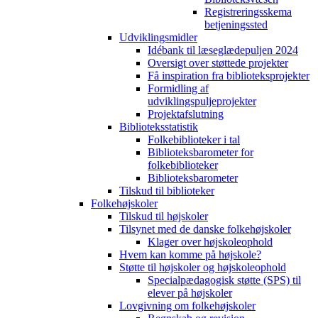
Registreringsskema
betjeningssted
Udviklingsmidler
Idébank til læseglædepuljen 2024
Oversigt over støttede projekter
Få inspiration fra biblioteksprojekter
Formidling af
udviklingspuljeprojekter
Projektafslutning
Biblioteksstatistik
Folkebiblioteker i tal
Biblioteksbarometer for
folkebiblioteker
Biblioteksbarometer
Tilskud til biblioteker
Folkehøjskoler
Tilskud til højskoler
Tilsynet med de danske folkehøjskoler
Klager over højskoleophold
Hvem kan komme på højskole?
Støtte til højskoler og højskoleophold
Specialpædagogisk støtte (SPS) til
elever på højskoler
Lovgivning om folkehøjskoler