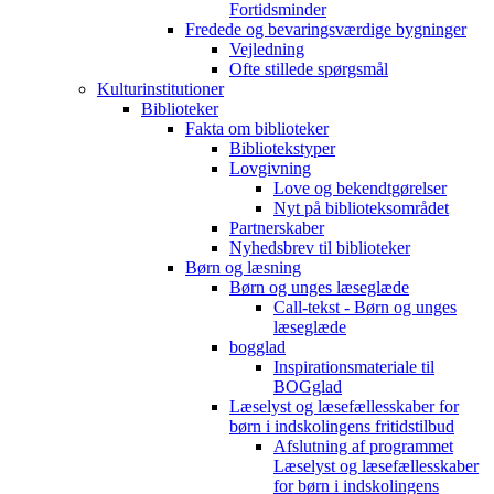
Fortidsminder
Fredede og bevaringsværdige bygninger
Vejledning
Ofte stillede spørgsmål
Kulturinstitutioner
Biblioteker
Fakta om biblioteker
Bibliotekstyper
Lovgivning
Love og bekendtgørelser
Nyt på biblioteksområdet
Partnerskaber
Nyhedsbrev til biblioteker
Børn og læsning
Børn og unges læseglæde
Call-tekst - Børn og unges
læseglæde
bogglad
Inspirationsmateriale til
BOGglad
Læselyst og læsefællesskaber for
børn i indskolingens fritidstilbud
Afslutning af programmet
Læselyst og læsefællesskaber
for børn i indskolingens