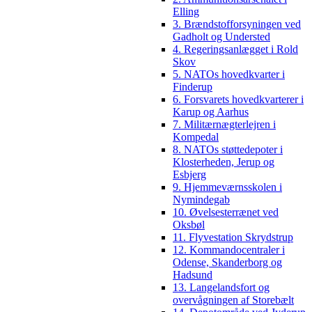
Elling
3. Brændstofforsyningen ved
Gadholt og Understed
4. Regeringsanlægget i Rold
Skov
5. NATOs hovedkvarter i
Finderup
6. Forsvarets hovedkvarterer i
Karup og Aarhus
7. Militærnægterlejren i
Kompedal
8. NATOs støttedepoter i
Klosterheden, Jerup og
Esbjerg
9. Hjemmeværnsskolen i
Nymindegab
10. Øvelsesterrænet ved
Oksbøl
11. Flyvestation Skrydstrup
12. Kommandocentraler i
Odense, Skanderborg og
Hadsund
13. Langelandsfort og
overvågningen af Storebælt