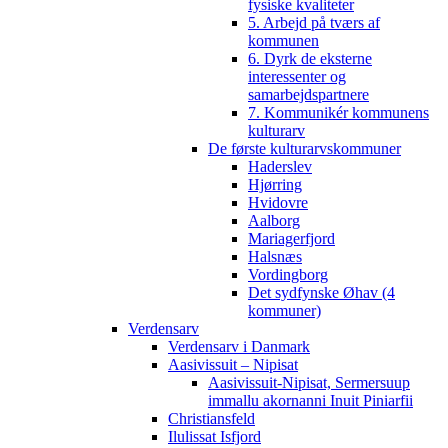
fysiske kvaliteter
5. Arbejd på tværs af
kommunen
6. Dyrk de eksterne
interessenter og
samarbejdspartnere
7. Kommunikér kommunens
kulturarv
De første kulturarvskommuner
Haderslev
Hjørring
Hvidovre
Aalborg
Mariagerfjord
Halsnæs
Vordingborg
Det sydfynske Øhav (4
kommuner)
Verdensarv
Verdensarv i Danmark
Aasivissuit – Nipisat
Aasivissuit-Nipisat, Sermersuup
immallu akornanni Inuit Piniarfii
Christiansfeld
Ilulissat Isfjord