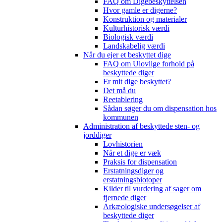
FAQ om Digebeskyttelsen
Hvor gamle er digerne?
Konstruktion og materialer
Kulturhistorisk værdi
Biologisk værdi
Landskabelig værdi
Når du ejer et beskyttet dige
FAQ om Ulovlige forhold på
beskyttede diger
Er mit dige beskyttet?
Det må du
Reetablering
Sådan søger du om dispensation hos
kommunen
Administration af beskyttede sten- og
jorddiger
Lovhistorien
Når et dige er væk
Praksis for dispensation
Erstatningsdiger og
erstatningsbiotoper
Kilder til vurdering af sager om
fjernede diger
Arkæologiske undersøgelser af
beskyttede diger