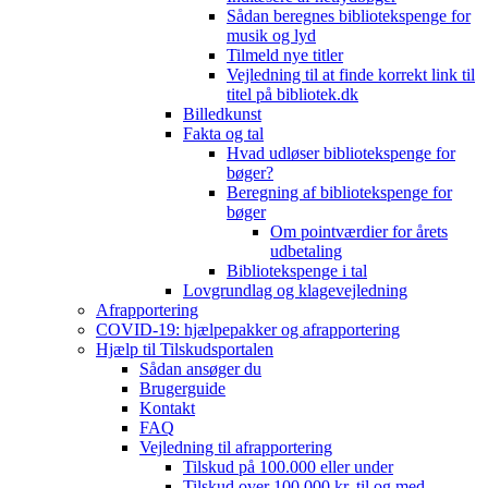
Sådan beregnes bibliotekspenge for
musik og lyd
Tilmeld nye titler
Vejledning til at finde korrekt link til
titel på bibliotek.dk
Billedkunst
Fakta og tal
Hvad udløser bibliotekspenge for
bøger?
Beregning af bibliotekspenge for
bøger
Om pointværdier for årets
udbetaling
Bibliotekspenge i tal
Lovgrundlag og klagevejledning
Afrapportering
COVID-19: hjælpepakker og afrapportering
Hjælp til Tilskudsportalen
Sådan ansøger du
Brugerguide
Kontakt
FAQ
Vejledning til afrapportering
Tilskud på 100.000 eller under
Tilskud over 100.000 kr. til og med