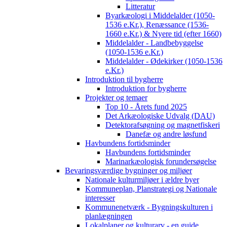
Litteratur
Byarkæologi i Middelalder (1050-
1536 e.Kr.), Renæssance (1536-
1660 e.Kr.) & Nyere tid (efter 1660)
Middelalder - Landbebyggelse
(1050-1536 e.Kr.)
Middelalder - Ødekirker (1050-1536
e.Kr.)
Introduktion til bygherre
Introduktion for bygherre
Projekter og temaer
Top 10 - Årets fund 2025
Det Arkæologiske Udvalg (DAU)
Detektorafsøgning og magnetfiskeri
Danefæ og andre løsfund
Havbundens fortidsminder
Havbundens fortidsminder
Marinarkæologisk forundersøgelse
Bevaringsværdige bygninger og miljøer
Nationale kulturmiljøer i ældre byer
Kommuneplan, Planstrategi og Nationale
interesser
Kommunenetværk - Bygningskulturen i
planlægningen
Lokalplaner og kulturarv - en guide