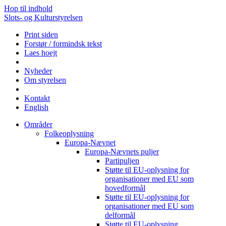
Hop til indhold
Slots- og Kulturstyrelsen
Print siden
Forstør / formindsk tekst
Laes hoejt
Nyheder
Om styrelsen
Kontakt
English
Områder
Folkeoplysning
Europa-Nævnet
Europa-Nævnets puljer
Partipuljen
Støtte til EU-oplysning for
organisationer med EU som
hovedformål
Støtte til EU-oplysning for
organisationer med EU som
delformål
Støtte til EU-oplysning