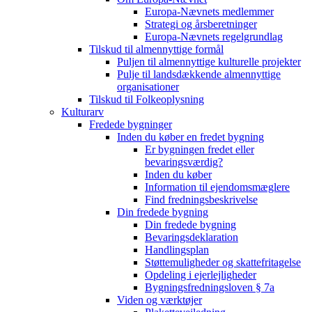
Europa-Nævnets medlemmer
Strategi og årsberetninger
Europa-Nævnets regelgrundlag
Tilskud til almennyttige formål
Puljen til almennyttige kulturelle projekter
Pulje til landsdækkende almennyttige
organisationer
Tilskud til Folkeoplysning
Kulturarv
Fredede bygninger
Inden du køber en fredet bygning
Er bygningen fredet eller
bevaringsværdig?
Inden du køber
Information til ejendomsmæglere
Find fredningsbeskrivelse
Din fredede bygning
Din fredede bygning
Bevaringsdeklaration
Handlingsplan
Støttemuligheder og skattefritagelse
Opdeling i ejerlejligheder
Bygningsfredningsloven § 7a
Viden og værktøjer