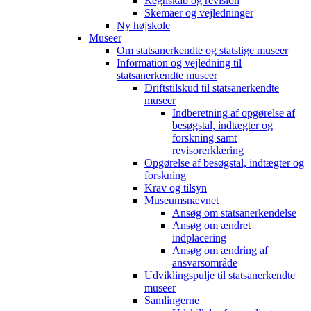
Regnskab og revision
Skemaer og vejledninger
Ny højskole
Museer
Om statsanerkendte og statslige museer
Information og vejledning til
statsanerkendte museer
Driftstilskud til statsanerkendte
museer
Indberetning af opgørelse af
besøgstal, indtægter og
forskning samt
revisorerklæring
Opgørelse af besøgstal, indtægter og
forskning
Krav og tilsyn
Museumsnævnet
Ansøg om statsanerkendelse
Ansøg om ændret
indplacering
Ansøg om ændring af
ansvarsområde
Udviklingspulje til statsanerkendte
museer
Samlingerne