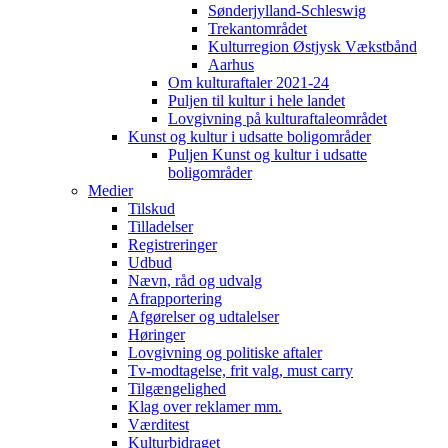
Sønderjylland-Schleswig
Trekantområdet
Kulturregion Østjysk Vækstbånd
Aarhus
Om kulturaftaler 2021-24
Puljen til kultur i hele landet
Lovgivning på kulturaftaleområdet
Kunst og kultur i udsatte boligområder
Puljen Kunst og kultur i udsatte
boligområder
Medier
Tilskud
Tilladelser
Registreringer
Udbud
Nævn, råd og udvalg
Afrapportering
Afgørelser og udtalelser
Høringer
Lovgivning og politiske aftaler
Tv-modtagelse, frit valg, must carry
Tilgængelighed
Klag over reklamer mm.
Værditest
Kulturbidraget