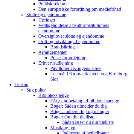
Politisk reklame
Den europæiske forordning om mediefrihed
Slotte og ejendomme
Høringer
Vedligeholdelse af kulturinstitutioners
ejendomme
Oversigt over slotte og ejendomme
Drift og udvikling af ejendomme
Brandsikring
Arrangementer
Priser for udlejning
Erhvervsudlejning
Pavilloner i Kongens Have
Lejemål i Kronværksbyen ved Kronborg
Slot
Tilskud
Søg puljer
Bibliotekspenge
FAQ - udbetaling af bibliotekspenge
Bøger: Sådan tilmelder du dig
Bøger: indberet fejl og mangler
Bøger: Om din titelliste
Sådan læser du din titelliste
Musik og lyd
Indlæsere af netlydbøger