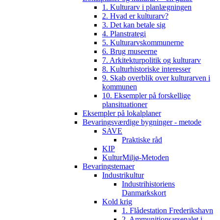
1. Kulturarv i planlægningen
2. Hvad er kulturarv?
3. Det kan betale sig
4. Planstrategi
5. Kulturarvskommunerne
6. Brug museerne
7. Arkitekturpolitik og kulturarv
8. Kulturhistoriske interesser
9. Skab overblik over kulturarven i
kommunen
10. Eksempler på forskellige
plansituationer
Eksempler på lokalplaner
Bevaringsværdige bygninger - metode
SAVE
Praktiske råd
KIP
KulturMiljø-Metoden
Bevaringstemaer
Industrikultur
Industrihistoriens
Danmarkskort
Kold krig
1. Flådestation Frederikshavn
2. Ammunitionsarsenalet i