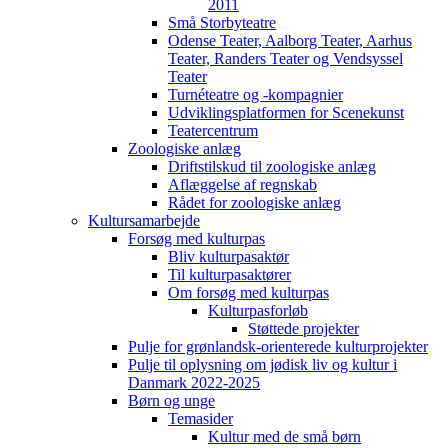
2011
Små Storbyteatre
Odense Teater, Aalborg Teater, Aarhus
Teater, Randers Teater og Vendsyssel
Teater
Turnéteatre og -kompagnier
Udviklingsplatformen for Scenekunst
Teatercentrum
Zoologiske anlæg
Driftstilskud til zoologiske anlæg
Aflæggelse af regnskab
Rådet for zoologiske anlæg
Kultursamarbejde
Forsøg med kulturpas
Bliv kulturpasaktør
Til kulturpasaktører
Om forsøg med kulturpas
Kulturpasforløb
Støttede projekter
Pulje for grønlandsk-orienterede kulturprojekter
Pulje til oplysning om jødisk liv og kultur i
Danmark 2022-2025
Børn og unge
Temasider
Kultur med de små børn