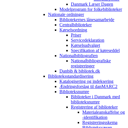
Danmark Læser Dagen
Modelprogram for folkebiblioteker
Nationale ordninger
Bibliotekernes lånesamarbejde
Centralbiblioteker
Kørselsordning
Priser
Servicedeklaration
Kørselsudvalget
Specifikation af køreseddel
Nationalbibliografien
Nationalbibliografiske
registreringer
Danbib & bibliotek.dk
Biblioteksstandardisering
Katalogisering og indeksering
Ændringsforslag til danMARC2
Biblioteksnumre
Biblioteker i Danmark med
biblioteksnumre
Registrering af biblioteker
Materialeanskaffelse og
-identifikation
Registreringsskema
Biblioteksvæsen