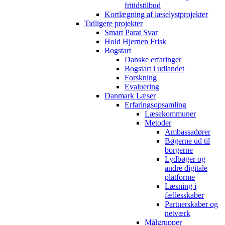
fritidstilbud
Kortlægning af læselystprojekter
Tidligere projekter
Smart Parat Svar
Hold Hjernen Frisk
Bogstart
Danske erfaringer
Bogstart i udlandet
Forskning
Evaluering
Danmark Læser
Erfaringsopsamling
Læsekommuner
Metoder
Ambassadører
Bøgerne ud til
borgerne
Lydbøger og
andre digitale
platforme
Læsning i
fællesskaber
Partnerskaber og
netværk
Målgrupper