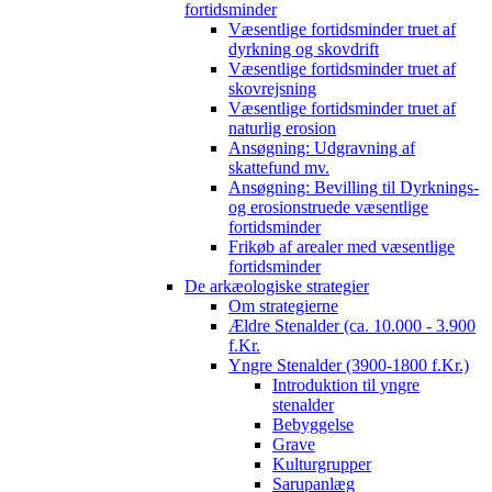
fortidsminder
Væsentlige fortidsminder truet af
dyrkning og skovdrift
Væsentlige fortidsminder truet af
skovrejsning
Væsentlige fortidsminder truet af
naturlig erosion
Ansøgning: Udgravning af
skattefund mv.
Ansøgning: Bevilling til Dyrknings-
og erosionstruede væsentlige
fortidsminder
Frikøb af arealer med væsentlige
fortidsminder
De arkæologiske strategier
Om strategierne
Ældre Stenalder (ca. 10.000 - 3.900
f.Kr.
Yngre Stenalder (3900-1800 f.Kr.)
Introduktion til yngre
stenalder
Bebyggelse
Grave
Kulturgrupper
Sarupanlæg