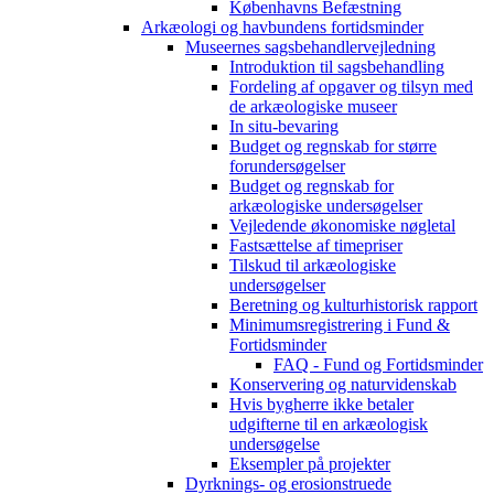
Københavns Befæstning
Arkæologi og havbundens fortidsminder
Museernes sagsbehandlervejledning
Introduktion til sagsbehandling
Fordeling af opgaver og tilsyn med
de arkæologiske museer
In situ-bevaring
Budget og regnskab for større
forundersøgelser
Budget og regnskab for
arkæologiske undersøgelser
Vejledende økonomiske nøgletal
Fastsættelse af timepriser
Tilskud til arkæologiske
undersøgelser
Beretning og kulturhistorisk rapport
Minimumsregistrering i Fund &
Fortidsminder
FAQ - Fund og Fortidsminder
Konservering og naturvidenskab
Hvis bygherre ikke betaler
udgifterne til en arkæologisk
undersøgelse
Eksempler på projekter
Dyrknings- og erosionstruede