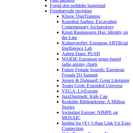
Find partnere
Forstå den politiske baggrund
Fremhævede projekter
Khora: DigiTraining
Kunsthal Aarhus: Excavating
Contemporary Archaeology
Knud Rasmussens Hus: Identity on
the Line
Kulturværftet: European ARTificial
Intelligence Lab
Aaben Dans: PUSH
WARM: European genre-based
radio airplay charts
Future Female Sounds: European
Female DJ Summit
Jensen & Dalgaard: Great Literature
Teater Grob: Extended Universe
VEGA: LivEurope
JazzDanmark: Kids Can
Roskilde Bibliotekerne: A Million
Stories
Swinging Europe: NIMPE og
MOSAIC
Institut for (X): Urban Link Up Euro
Connection