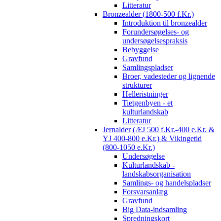
Litteratur
Bronzealder (1800-500 f.Kr.)
Introduktion til bronzealder
Forundersøgelses- og
undersøgelsespraksis
Bebyggelse
Gravfund
Samlingspladser
Broer, vadesteder og lignende
strukturer
Helleristninger
Tietgenbyen - et
kulturlandskab
Litteratur
Jernalder (ÆJ 500 f.Kr.-400 e.Kr. &
YJ 400-800 e.Kr.) & Vikingetid
(800-1050 e.Kr.)
Undersøgelse
Kulturlandskab -
landskabsorganisation
Samlings- og handelspladser
Forsvarsanlæg
Gravfund
Big Data-indsamling
Spredningskort