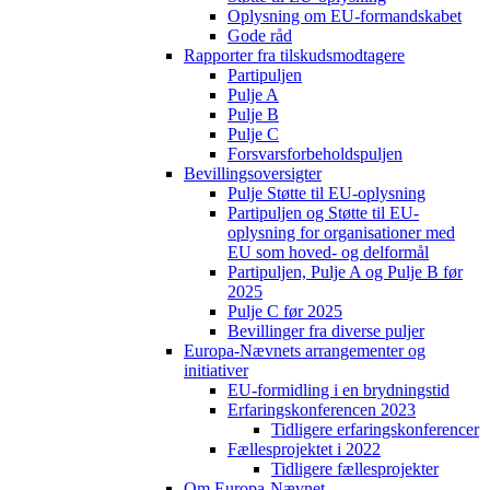
Oplysning om EU-formandskabet
Gode råd
Rapporter fra tilskudsmodtagere
Partipuljen
Pulje A
Pulje B
Pulje C
Forsvarsforbeholdspuljen
Bevillingsoversigter
Pulje Støtte til EU-oplysning
Partipuljen og Støtte til EU-
oplysning for organisationer med
EU som hoved- og delformål
Partipuljen, Pulje A og Pulje B før
2025
Pulje C før 2025
Bevillinger fra diverse puljer
Europa-Nævnets arrangementer og
initiativer
EU-formidling i en brydningstid
Erfaringskonferencen 2023
Tidligere erfaringskonferencer
Fællesprojektet i 2022
Tidligere fællesprojekter
Om Europa-Nævnet