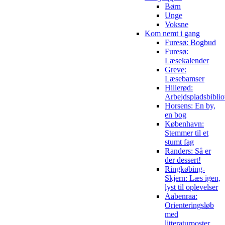
Børn
Unge
Voksne
Kom nemt i gang
Furesø: Bogbud
Furesø:
Læsekalender
Greve:
Læsebamser
Hillerød:
Arbejdspladsbiblio
Horsens: En by,
en bog
København:
Stemmer til et
stumt fag
Randers: Så er
der dessert!
Ringkøbing-
Skjern: Læs igen,
lyst til oplevelser
Aabenraa:
Orienteringsløb
med
litteraturposter