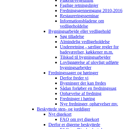
Plakettevejledning
Faglige retningslinjer
Fredningsgennemgang 2010-2016
Restaureringsseminar
Informationsbladene om
vedligeholdelse
Bygningsarbejde eller vedligehold
Søg tilladelse
Almindelig vedligeholdelse
Underretning - særlige regler for
badeværelser, køkkener m.m.
Tilskud til bygningsarbejder
Lovliggørelse af ulovligt udførte
bygningsarbejder
Fredningssager og høringer
Derfor freder vi
Bygninger der kan fredes
Sådan forløber en fredningssag
Ophævelse af fredning
Fredninger i høring
Nye fredninger, ophævelser mv.
Beskyttede sten- og jorddiger
Nyt digekort
FAQ om nyt digekort
Derfor er digerne beskyttede