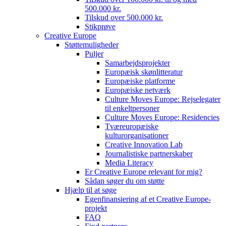
500.000 kr.
Tilskud over 500.000 kr.
Stikprøve
Creative Europe
Støttemuligheder
Puljer
Samarbejdsprojekter
Europæisk skønlitteratur
Europæiske platforme
Europæiske netværk
Culture Moves Europe: Rejselegater
til enkeltpersoner
Culture Moves Europe: Residencies
Tværeuropæiske
kulturorganisationer
Creative Innovation Lab
Journalistiske partnerskaber
Media Literacy
Er Creative Europe relevant for mig?
Sådan søger du om støtte
Hjælp til at søge
Egenfinansiering af et Creative Europe-
projekt
FAQ