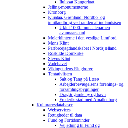
Ilulissat Kangerluat
Jelling-monumenterne
Kronborg
Kujataa, Grønland: Nordbo- og
inuitlandbrug ved randen af indlandsisen
Ukiut 1000-t nunaateqarneq
avannaarsuani
Molerklinterne i den vestlige Limfjord
Møns Klint
Parforcejagtlandskabet i Nordsjælland
Roskilde Domkirke
Stevns Klint
Vadehavet
Vikingetidens Ringborge
Tentativlisten
Salt og Tang på Læsø
Arbejderbevægelsens forenings- og
forsamlingsbygninger
Dragør gamle by og havn
Frederiksstad med Amalienborg
Kulturarvsdatabaser
Webservices
Rettigheder til data
Fund og Fortidsminder
Vejledning til Fund og