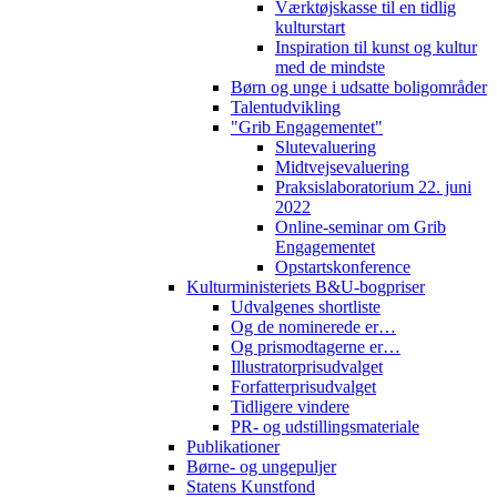
Værktøjskasse til en tidlig
kulturstart
Inspiration til kunst og kultur
med de mindste
Børn og unge i udsatte boligområder
Talentudvikling
"Grib Engagementet"
Slutevaluering
Midtvejsevaluering
Praksislaboratorium 22. juni
2022
Online-seminar om Grib
Engagementet
Opstartskonference
Kulturministeriets B&U-bogpriser
Udvalgenes shortliste
Og de nominerede er…
Og prismodtagerne er…
Illustratorprisudvalget
Forfatterprisudvalget
Tidligere vindere
PR- og udstillingsmateriale
Publikationer
Børne- og ungepuljer
Statens Kunstfond