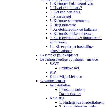
1. Kulturarv i planlægningen
2. Hvad er kulturarv?
3. Det kan betale sig
4. Planstrategi
5. Kulturarvskommunerne
6. Brug museerne
7. Arkitekturpolitik og kulturarv
8. Kulturhistoriske interesser
9. Skab overblik over kulturarven i
kommunen
10. Eksempler på forskellige
plansituationer
Eksempler på lokalplaner
Bevaringsværdige bygninger - metode
SAVE
Praktiske råd
KIP
KulturMiljø-Metoden
Bevaringstemaer
Industrikultur
Industrihistoriens
Danmarkskort
Kold krig
1. Flådestation Frederikshavn
2. Ammunitionsarsenalet i