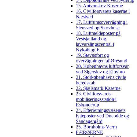
14. Depotområde ved Jyderup
15. Antvorskov Kaserne
16. Civilforsvarets kaserne i
Næstved
17. Luftrumsovervågning i
Stensved og Skovhuse
18. Luftmeldeposter på
Vestsjælland og
lavvarslingscentral i
Nykøbing F.
19. Stevnsfort og
overvågningen af Øresund
20. Københavns luftforsvar
ved Sigerslev og Ejbybro
21. Storkøbenhavns civile
beredskab
22. Sjælsmark Kaserne
23. Civilforsvarets
mobiliseringsstation i
Esbønderup
24. Efterretningsvæsenets
lytteposter ved Dueodde og
Sandagergård
25. Bornholms Værn
FÆRØERNE