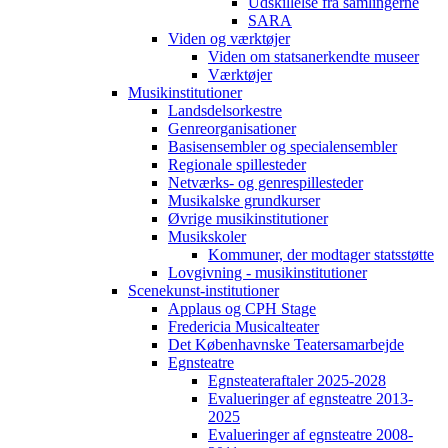
Udskillelse fra samlingerne
SARA
Viden og værktøjer
Viden om statsanerkendte museer
Værktøjer
Musikinstitutioner
Landsdelsorkestre
Genreorganisationer
Basisensembler og specialensembler
Regionale spillesteder
Netværks- og genrespillesteder
Musikalske grundkurser
Øvrige musikinstitutioner
Musikskoler
Kommuner, der modtager statsstøtte
Lovgivning - musikinstitutioner
Scenekunst-institutioner
Applaus og CPH Stage
Fredericia Musicalteater
Det Københavnske Teatersamarbejde
Egnsteatre
Egnsteateraftaler 2025-2028
Evalueringer af egnsteatre 2013-
2025
Evalueringer af egnsteatre 2008-