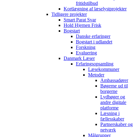
fritidstilbud
Kortlægning af læselystprojekter
Tidligere projekter
Smart Parat Svar
Hold Hjernen Frisk
Bogstart
Danske erfaringer
Bogstart i udlandet
Forskning
Evaluering
Danmark Læser
Erfaringsopsamling
Læsekommuner
Metoder
Ambassadører
Bøgerne ud til
borgerne
Lydbøger og
andre digitale
platforme
Læsning i
fællesskaber
Partnerskaber og
netværk
Målgrupper