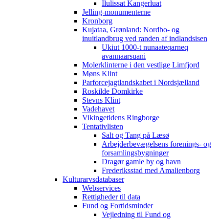
Ilulissat Kangerluat
Jelling-monumenterne
Kronborg
Kujataa, Grønland: Nordbo- og
inuitlandbrug ved randen af indlandsisen
Ukiut 1000-t nunaateqarneq
avannaarsuani
Molerklinterne i den vestlige Limfjord
Møns Klint
Parforcejagtlandskabet i Nordsjælland
Roskilde Domkirke
Stevns Klint
Vadehavet
Vikingetidens Ringborge
Tentativlisten
Salt og Tang på Læsø
Arbejderbevægelsens forenings- og
forsamlingsbygninger
Dragør gamle by og havn
Frederiksstad med Amalienborg
Kulturarvsdatabaser
Webservices
Rettigheder til data
Fund og Fortidsminder
Vejledning til Fund og