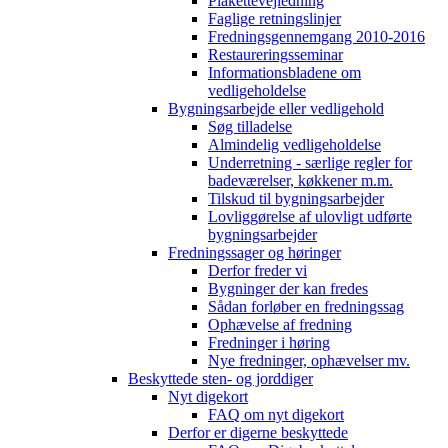
Plakettevejledning
Faglige retningslinjer
Fredningsgennemgang 2010-2016
Restaureringsseminar
Informationsbladene om
vedligeholdelse
Bygningsarbejde eller vedligehold
Søg tilladelse
Almindelig vedligeholdelse
Underretning - særlige regler for
badeværelser, køkkener m.m.
Tilskud til bygningsarbejder
Lovliggørelse af ulovligt udførte
bygningsarbejder
Fredningssager og høringer
Derfor freder vi
Bygninger der kan fredes
Sådan forløber en fredningssag
Ophævelse af fredning
Fredninger i høring
Nye fredninger, ophævelser mv.
Beskyttede sten- og jorddiger
Nyt digekort
FAQ om nyt digekort
Derfor er digerne beskyttede