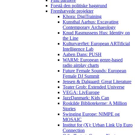
Find partnere
Forstå den politiske baggrund
Fremhævede projekter
Khora: DigiTraining
Kunsthal Aarhus: Excavating
Contemporary Archaeology
Knud Rasmussens Hus: Identity on
the Line
Kulturværftet: European ARTificial
Intelligence Lab
Aaben Dans: PUSH
WARM: European genre-based
radio airplay charts
Future Female Sounds: European
Female DJ Summit
Jensen & Dalgaard: Great Literature
Teater Grob: Extended Universe
VEGA: LivEurope
JazzDanmark: Kids Can
Roskilde Bibliotekerne: A Million
Stories
Swinging Europe: NIMPE og
MOSAIC
Institut for (X): Urban Link Up Euro
Connection