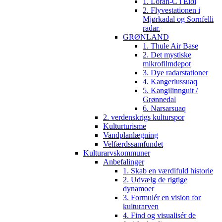
1. Loran-C i Eiði
2. Flyvestationen i
Mjørkadal og Sornfelli
radar.
GRØNLAND
1. Thule Air Base
2. Det mystiske
mikrofilmdepot
3. Dye radarstationer
4. Kangerlussuaq
5. Kangilinnguit /
Grønnedal
6. Narsarsuaq
2. verdenskrigs kulturspor
Kulturturisme
Vandplanlægning
Velfærdssamfundet
Kulturarvskommuner
Anbefalinger
1. Skab en værdifuld historie
2. Udvælg de rigtige
dynamoer
3. Formulér en vision for
kulturarven
4. Find og visualisér de