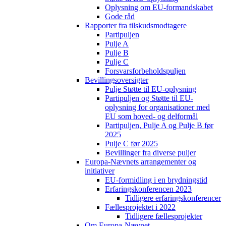
Oplysning om EU-formandskabet
Gode råd
Rapporter fra tilskudsmodtagere
Partipuljen
Pulje A
Pulje B
Pulje C
Forsvarsforbeholdspuljen
Bevillingsoversigter
Pulje Støtte til EU-oplysning
Partipuljen og Støtte til EU-
oplysning for organisationer med
EU som hoved- og delformål
Partipuljen, Pulje A og Pulje B før
2025
Pulje C før 2025
Bevillinger fra diverse puljer
Europa-Nævnets arrangementer og
initiativer
EU-formidling i en brydningstid
Erfaringskonferencen 2023
Tidligere erfaringskonferencer
Fællesprojektet i 2022
Tidligere fællesprojekter
Om Europa-Nævnet