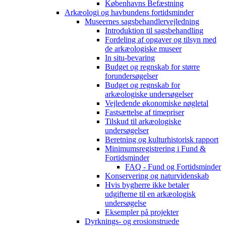
Københavns Befæstning
Arkæologi og havbundens fortidsminder
Museernes sagsbehandlervejledning
Introduktion til sagsbehandling
Fordeling af opgaver og tilsyn med
de arkæologiske museer
In situ-bevaring
Budget og regnskab for større
forundersøgelser
Budget og regnskab for
arkæologiske undersøgelser
Vejledende økonomiske nøgletal
Fastsættelse af timepriser
Tilskud til arkæologiske
undersøgelser
Beretning og kulturhistorisk rapport
Minimumsregistrering i Fund &
Fortidsminder
FAQ - Fund og Fortidsminder
Konservering og naturvidenskab
Hvis bygherre ikke betaler
udgifterne til en arkæologisk
undersøgelse
Eksempler på projekter
Dyrknings- og erosionstruede