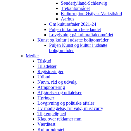
Sønderjylland-Schleswig
Trekantområdet
Kulturregion Østjysk Vækstbånd
Aarhus
Om kulturaftaler 2021-24
Puljen til kultur i hele landet
Lovgivning på kulturaftaleområdet
Kunst og kultur i udsatte boligområder
Puljen Kunst og kultur i udsatte
boligområder
Medier
Tilskud
Tilladelser
Registreringer
Udbud
Nævn, råd og udvalg
Afrapportering
Afgørelser og udtalelser
Høringer
Lovgivning og politiske aftaler
Tv-modtagelse, frit valg, must carry
Tilgængelighed
Klag over reklamer mm.
Værditest
Kulturbidraget