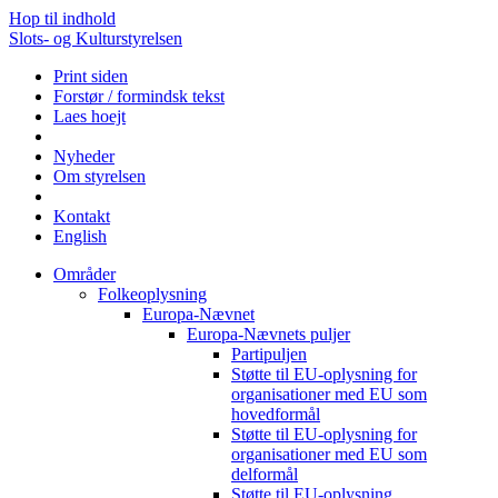
Hop til indhold
Slots- og Kulturstyrelsen
Print siden
Forstør / formindsk tekst
Laes hoejt
Nyheder
Om styrelsen
Kontakt
English
Områder
Folkeoplysning
Europa-Nævnet
Europa-Nævnets puljer
Partipuljen
Støtte til EU-oplysning for
organisationer med EU som
hovedformål
Støtte til EU-oplysning for
organisationer med EU som
delformål
Støtte til EU-oplysning