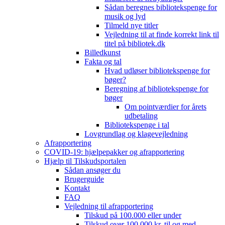
Sådan beregnes bibliotekspenge for
musik og lyd
Tilmeld nye titler
Vejledning til at finde korrekt link til
titel på bibliotek.dk
Billedkunst
Fakta og tal
Hvad udløser bibliotekspenge for
bøger?
Beregning af bibliotekspenge for
bøger
Om pointværdier for årets
udbetaling
Bibliotekspenge i tal
Lovgrundlag og klagevejledning
Afrapportering
COVID-19: hjælpepakker og afrapportering
Hjælp til Tilskudsportalen
Sådan ansøger du
Brugerguide
Kontakt
FAQ
Vejledning til afrapportering
Tilskud på 100.000 eller under
Tilskud over 100.000 kr. til og med