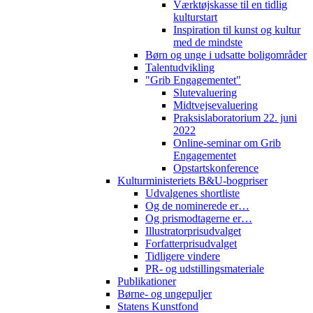
Værktøjskasse til en tidlig
kulturstart
Inspiration til kunst og kultur
med de mindste
Børn og unge i udsatte boligområder
Talentudvikling
"Grib Engagementet"
Slutevaluering
Midtvejsevaluering
Praksislaboratorium 22. juni
2022
Online-seminar om Grib
Engagementet
Opstartskonference
Kulturministeriets B&U-bogpriser
Udvalgenes shortliste
Og de nominerede er…
Og prismodtagerne er…
Illustratorprisudvalget
Forfatterprisudvalget
Tidligere vindere
PR- og udstillingsmateriale
Publikationer
Børne- og ungepuljer
Statens Kunstfond