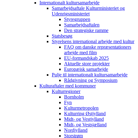
Internationalt kultursamarbejde
Samarbejdsaftale Kulturministeriet og
Udenrigsministeriet
Styregruppen
Samarbejdsaftalen
Den strategiske ramme
Statsbesøg
Styrelsens international arbejde med kultur
FAQ om danske repræsentationers
arbejde med film
EU-formandskab 2025
Aktuelle store projekter
Europæisk samarbejde
Pulje til internationalt kultursamarbejde
Rådgivning og Symposium
Kulturaftaler med kommuner
Kulturregioner
Bornholm
Fyn
Kulturmetropolen
Kulturring Østjylland
Midt- og Vestjylland
Midt- og Vestsjælland
Nordjylland
Storstrøm