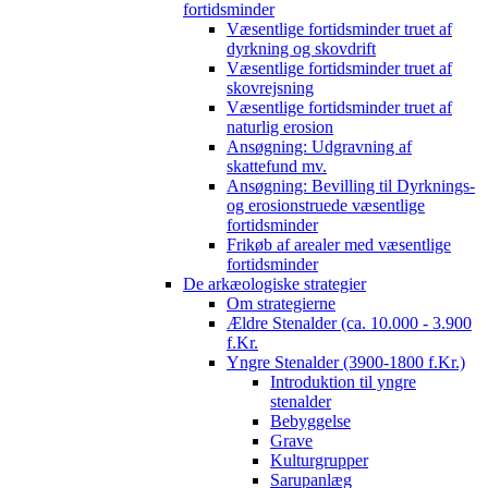
fortidsminder
Væsentlige fortidsminder truet af
dyrkning og skovdrift
Væsentlige fortidsminder truet af
skovrejsning
Væsentlige fortidsminder truet af
naturlig erosion
Ansøgning: Udgravning af
skattefund mv.
Ansøgning: Bevilling til Dyrknings-
og erosionstruede væsentlige
fortidsminder
Frikøb af arealer med væsentlige
fortidsminder
De arkæologiske strategier
Om strategierne
Ældre Stenalder (ca. 10.000 - 3.900
f.Kr.
Yngre Stenalder (3900-1800 f.Kr.)
Introduktion til yngre
stenalder
Bebyggelse
Grave
Kulturgrupper
Sarupanlæg