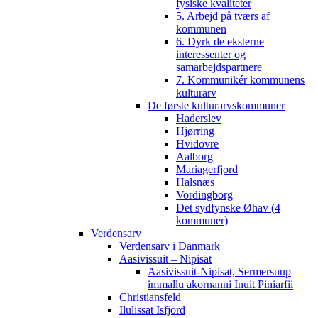
fysiske kvaliteter
5. Arbejd på tværs af
kommunen
6. Dyrk de eksterne
interessenter og
samarbejdspartnere
7. Kommunikér kommunens
kulturarv
De første kulturarvskommuner
Haderslev
Hjørring
Hvidovre
Aalborg
Mariagerfjord
Halsnæs
Vordingborg
Det sydfynske Øhav (4
kommuner)
Verdensarv
Verdensarv i Danmark
Aasivissuit – Nipisat
Aasivissuit-Nipisat, Sermersuup
immallu akornanni Inuit Piniarfii
Christiansfeld
Ilulissat Isfjord