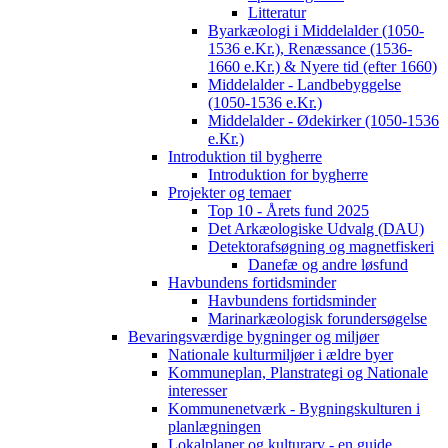
Litteratur
Byarkæologi i Middelalder (1050-
1536 e.Kr.), Renæssance (1536-
1660 e.Kr.) & Nyere tid (efter 1660)
Middelalder - Landbebyggelse
(1050-1536 e.Kr.)
Middelalder - Ødekirker (1050-1536
e.Kr.)
Introduktion til bygherre
Introduktion for bygherre
Projekter og temaer
Top 10 - Årets fund 2025
Det Arkæologiske Udvalg (DAU)
Detektorafsøgning og magnetfiskeri
Danefæ og andre løsfund
Havbundens fortidsminder
Havbundens fortidsminder
Marinarkæologisk forundersøgelse
Bevaringsværdige bygninger og miljøer
Nationale kulturmiljøer i ældre byer
Kommuneplan, Planstrategi og Nationale
interesser
Kommunenetværk - Bygningskulturen i
planlægningen
Lokalplaner og kulturarv - en guide