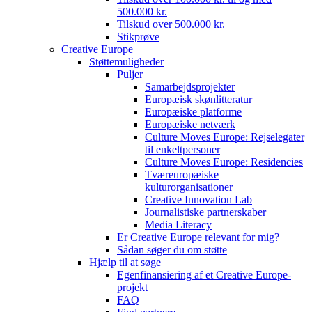
500.000 kr.
Tilskud over 500.000 kr.
Stikprøve
Creative Europe
Støttemuligheder
Puljer
Samarbejdsprojekter
Europæisk skønlitteratur
Europæiske platforme
Europæiske netværk
Culture Moves Europe: Rejselegater
til enkeltpersoner
Culture Moves Europe: Residencies
Tværeuropæiske
kulturorganisationer
Creative Innovation Lab
Journalistiske partnerskaber
Media Literacy
Er Creative Europe relevant for mig?
Sådan søger du om støtte
Hjælp til at søge
Egenfinansiering af et Creative Europe-
projekt
FAQ