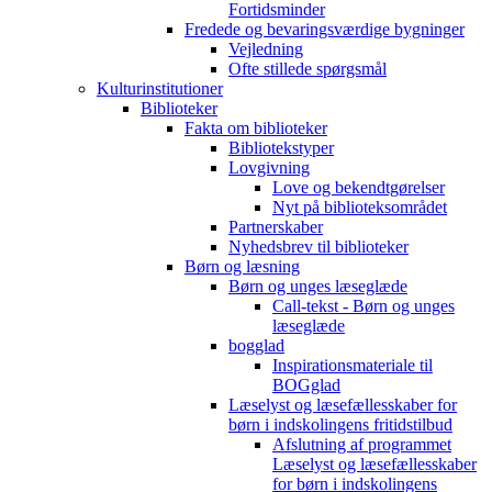
Fortidsminder
Fredede og bevaringsværdige bygninger
Vejledning
Ofte stillede spørgsmål
Kulturinstitutioner
Biblioteker
Fakta om biblioteker
Bibliotekstyper
Lovgivning
Love og bekendtgørelser
Nyt på biblioteksområdet
Partnerskaber
Nyhedsbrev til biblioteker
Børn og læsning
Børn og unges læseglæde
Call-tekst - Børn og unges
læseglæde
bogglad
Inspirationsmateriale til
BOGglad
Læselyst og læsefællesskaber for
børn i indskolingens fritidstilbud
Afslutning af programmet
Læselyst og læsefællesskaber
for børn i indskolingens