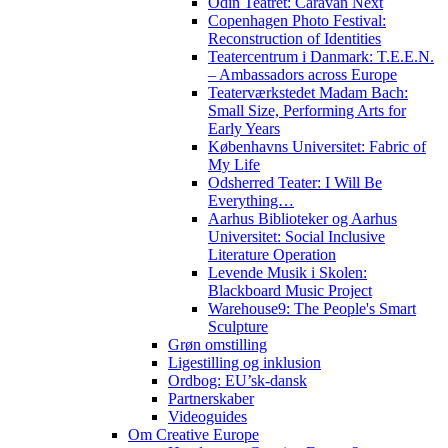
Odin Teatret: Caravan Next
Copenhagen Photo Festival:
Reconstruction of Identities
Teatercentrum i Danmark: T.E.E.N.
– Ambassadors across Europe
Teaterværkstedet Madam Bach:
Small Size, Performing Arts for
Early Years
Københavns Universitet: Fabric of
My Life
Odsherred Teater: I Will Be
Everything…
Aarhus Biblioteker og Aarhus
Universitet: Social Inclusive
Literature Operation
Levende Musik i Skolen:
Blackboard Music Project
Warehouse9: The People's Smart
Sculpture
Grøn omstilling
Ligestilling og inklusion
Ordbog: EU’sk-dansk
Partnerskaber
Videoguides
Om Creative Europe