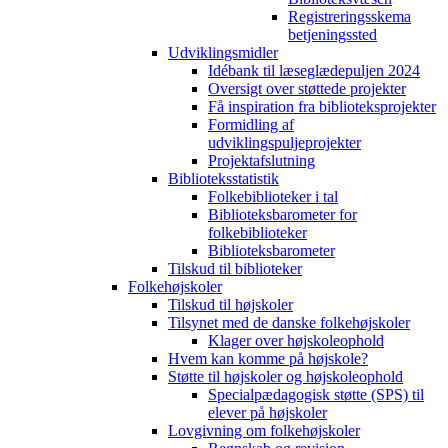
Registreringsskema
betjeningssted
Udviklingsmidler
Idébank til læseglædepuljen 2024
Oversigt over støttede projekter
Få inspiration fra biblioteksprojekter
Formidling af
udviklingspuljeprojekter
Projektafslutning
Biblioteksstatistik
Folkebiblioteker i tal
Biblioteksbarometer for
folkebiblioteker
Biblioteksbarometer
Tilskud til biblioteker
Folkehøjskoler
Tilskud til højskoler
Tilsynet med de danske folkehøjskoler
Klager over højskoleophold
Hvem kan komme på højskole?
Støtte til højskoler og højskoleophold
Specialpædagogisk støtte (SPS) til
elever på højskoler
Lovgivning om folkehøjskoler