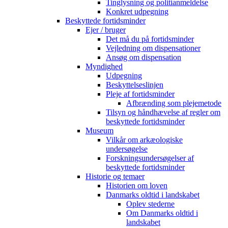
Tinglysning og politianmeldelse
Konkret udpegning
Beskyttede fortidsminder
Ejer / bruger
Det må du på fortidsminder
Vejledning om dispensationer
Ansøg om dispensation
Myndighed
Udpegning
Beskyttelseslinjen
Pleje af fortidsminder
Afbrænding som plejemetode
Tilsyn og håndhævelse af regler om
beskyttede fortidsminder
Museum
Vilkår om arkæologiske
undersøgelse
Forskningsundersøgelser af
beskyttede fortidsminder
Historie og temaer
Historien om loven
Danmarks oldtid i landskabet
Oplev stederne
Om Danmarks oldtid i
landskabet