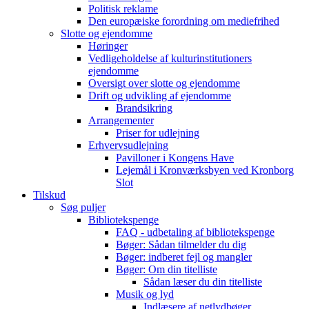
Politisk reklame
Den europæiske forordning om mediefrihed
Slotte og ejendomme
Høringer
Vedligeholdelse af kulturinstitutioners
ejendomme
Oversigt over slotte og ejendomme
Drift og udvikling af ejendomme
Brandsikring
Arrangementer
Priser for udlejning
Erhvervsudlejning
Pavilloner i Kongens Have
Lejemål i Kronværksbyen ved Kronborg
Slot
Tilskud
Søg puljer
Bibliotekspenge
FAQ - udbetaling af bibliotekspenge
Bøger: Sådan tilmelder du dig
Bøger: indberet fejl og mangler
Bøger: Om din titelliste
Sådan læser du din titelliste
Musik og lyd
Indlæsere af netlydbøger