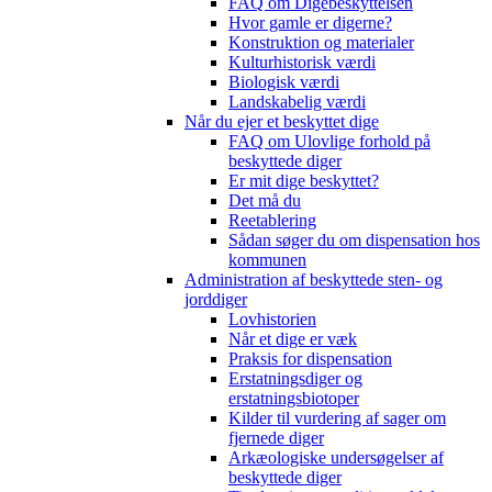
FAQ om Digebeskyttelsen
Hvor gamle er digerne?
Konstruktion og materialer
Kulturhistorisk værdi
Biologisk værdi
Landskabelig værdi
Når du ejer et beskyttet dige
FAQ om Ulovlige forhold på
beskyttede diger
Er mit dige beskyttet?
Det må du
Reetablering
Sådan søger du om dispensation hos
kommunen
Administration af beskyttede sten- og
jorddiger
Lovhistorien
Når et dige er væk
Praksis for dispensation
Erstatningsdiger og
erstatningsbiotoper
Kilder til vurdering af sager om
fjernede diger
Arkæologiske undersøgelser af
beskyttede diger