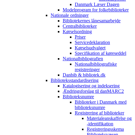
Danmark Læser Dagen
Modelprogram for folkebiblioteker
Nationale ordninger
Bibliotekernes lånesamarbejde
Centralbiblioteker
Kørselsordning
Priser
Servicedeklaration
Kørselsudvalget
Specifikation af køreseddel
Nationalbibliografien
Nationalbibliografiske
registreringer
Danbib & bibliotek.dk
Biblioteksstandardisering
Katalogisering og indeksering
Ændringsforslag til danMARC2
Biblioteksnumre
Biblioteker i Danmark med
biblioteksnumre
Registrering af biblioteker
Materialeanskaffelse og
-identifikation
Registreringsskema
Biblioteksvæsen