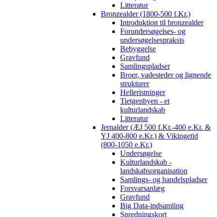
Litteratur
Bronzealder (1800-500 f.Kr.)
Introduktion til bronzealder
Forundersøgelses- og
undersøgelsespraksis
Bebyggelse
Gravfund
Samlingspladser
Broer, vadesteder og lignende
strukturer
Helleristninger
Tietgenbyen - et
kulturlandskab
Litteratur
Jernalder (ÆJ 500 f.Kr.-400 e.Kr. &
YJ 400-800 e.Kr.) & Vikingetid
(800-1050 e.Kr.)
Undersøgelse
Kulturlandskab -
landskabsorganisation
Samlings- og handelspladser
Forsvarsanlæg
Gravfund
Big Data-indsamling
Spredningskort