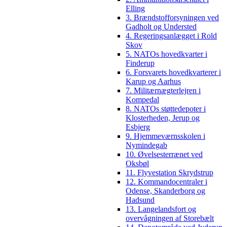
Elling
3. Brændstofforsyningen ved
Gadholt og Understed
4. Regeringsanlægget i Rold
Skov
5. NATOs hovedkvarter i
Finderup
6. Forsvarets hovedkvarterer i
Karup og Aarhus
7. Militærnægterlejren i
Kompedal
8. NATOs støttedepoter i
Klosterheden, Jerup og
Esbjerg
9. Hjemmeværnsskolen i
Nymindegab
10. Øvelsesterrænet ved
Oksbøl
11. Flyvestation Skrydstrup
12. Kommandocentraler i
Odense, Skanderborg og
Hadsund
13. Langelandsfort og
overvågningen af Storebælt