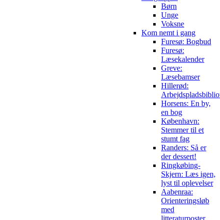
Børn
Unge
Voksne
Kom nemt i gang
Furesø: Bogbud
Furesø:
Læsekalender
Greve:
Læsebamser
Hillerød:
Arbejdspladsbiblio
Horsens: En by,
en bog
København:
Stemmer til et
stumt fag
Randers: Så er
der dessert!
Ringkøbing-
Skjern: Læs igen,
lyst til oplevelser
Aabenraa:
Orienteringsløb
med
litteraturposter