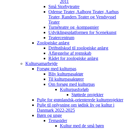
2011
Små Storbyteatre
Odense Teater, Aalborg Teater, Aarhus
Teater, Randers Teater og Vendsyssel
Teater
Turnéteatre og -kompagnier
Udviklingsplatformen for Scenekunst
Teatercentrum
Zoologiske anlæg
Driftstilskud til zoologiske anlæg
Aflæggelse af regnskab
Rådet for zoologiske anlæg
Kultursamarbejde
Forsøg med kulturpas
Bliv kulturpasaktør
Til kulturpasaktører
Om forsøg med kulturpas
Kulturpasforløb
Støttede projekter
Pulje for grønlandsk-orienterede kulturprojekter
Pulje til oplysning om jødisk liv og kultur i
Danmark 2022-2025
Børn og unge
Temasider
Kultur med de små børn