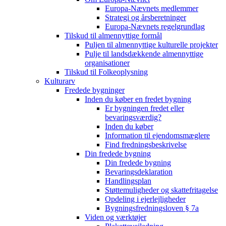
Europa-Nævnets medlemmer
Strategi og årsberetninger
Europa-Nævnets regelgrundlag
Tilskud til almennyttige formål
Puljen til almennyttige kulturelle projekter
Pulje til landsdækkende almennyttige
organisationer
Tilskud til Folkeoplysning
Kulturarv
Fredede bygninger
Inden du køber en fredet bygning
Er bygningen fredet eller
bevaringsværdig?
Inden du køber
Information til ejendomsmæglere
Find fredningsbeskrivelse
Din fredede bygning
Din fredede bygning
Bevaringsdeklaration
Handlingsplan
Støttemuligheder og skattefritagelse
Opdeling i ejerlejligheder
Bygningsfredningsloven § 7a
Viden og værktøjer