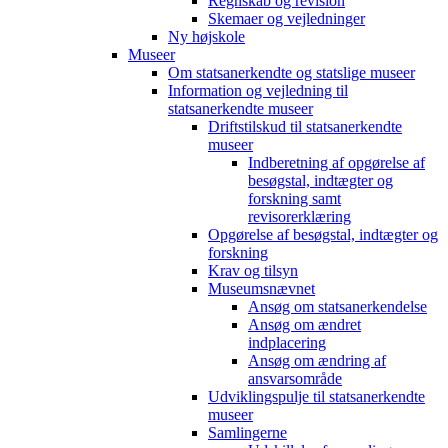
Regnskab og revision
Skemaer og vejledninger
Ny højskole
Museer
Om statsanerkendte og statslige museer
Information og vejledning til
statsanerkendte museer
Driftstilskud til statsanerkendte
museer
Indberetning af opgørelse af
besøgstal, indtægter og
forskning samt
revisorerklæring
Opgørelse af besøgstal, indtægter og
forskning
Krav og tilsyn
Museumsnævnet
Ansøg om statsanerkendelse
Ansøg om ændret
indplacering
Ansøg om ændring af
ansvarsområde
Udviklingspulje til statsanerkendte
museer
Samlingerne