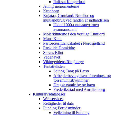
Ilulissat Kangerluat
Jelling-monumenterne
Kronborg
Kujataa, Grønland: Nordbo- og
inuitlandbrug ved randen af indlandsisen
Ukiut 1000-t nunaateqarneq
avannaarsuani
Molerklinterne i den vestlige Limfjord
Møns Klint
Parforcejagtlandskabet i Nordsjælland
Roskilde Domkirke
Stevns Klint
Vadehavet
Vikingetidens Ringborge
Tentativlisten
Salt og Tang på Læsø
Arbejderbevægelsens forenings- og
forsamlingsbygninger
Dragør gamle by og havn
Frederiksstad med Amalienborg
Kulturarvsdatabaser
Webservices
Rettigheder til data
Fund og Fortidsminder
Vejledning til Fund og