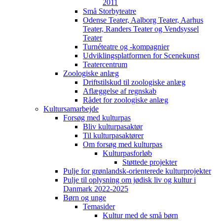
2011
Små Storbyteatre
Odense Teater, Aalborg Teater, Aarhus
Teater, Randers Teater og Vendsyssel
Teater
Turnéteatre og -kompagnier
Udviklingsplatformen for Scenekunst
Teatercentrum
Zoologiske anlæg
Driftstilskud til zoologiske anlæg
Aflæggelse af regnskab
Rådet for zoologiske anlæg
Kultursamarbejde
Forsøg med kulturpas
Bliv kulturpasaktør
Til kulturpasaktører
Om forsøg med kulturpas
Kulturpasforløb
Støttede projekter
Pulje for grønlandsk-orienterede kulturprojekter
Pulje til oplysning om jødisk liv og kultur i
Danmark 2022-2025
Børn og unge
Temasider
Kultur med de små børn