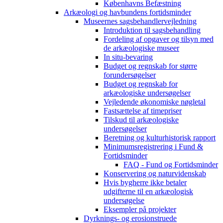
Københavns Befæstning
Arkæologi og havbundens fortidsminder
Museernes sagsbehandlervejledning
Introduktion til sagsbehandling
Fordeling af opgaver og tilsyn med
de arkæologiske museer
In situ-bevaring
Budget og regnskab for større
forundersøgelser
Budget og regnskab for
arkæologiske undersøgelser
Vejledende økonomiske nøgletal
Fastsættelse af timepriser
Tilskud til arkæologiske
undersøgelser
Beretning og kulturhistorisk rapport
Minimumsregistrering i Fund &
Fortidsminder
FAQ - Fund og Fortidsminder
Konservering og naturvidenskab
Hvis bygherre ikke betaler
udgifterne til en arkæologisk
undersøgelse
Eksempler på projekter
Dyrknings- og erosionstruede