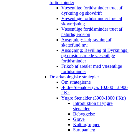
fortidsminder
Væsentlige fortidsminder truet af
dyrkning og skovdrift
Væsentlige fortidsminder truet af
skovrejsning
Væsentlige fortidsminder truet af
naturlig erosion
Ansøgning: Udgravning af
skattefund mv.
Ansøgning: Bevilling til Dyrknings-
og erosionstruede væsentlige
fortidsminder
Frikøb af arealer med væsentlige
fortidsminder
De arkæologiske strategier
Om strategierne
Ældre Stenalder (ca. 10.000 - 3.900
f.Kr.
Yngre Stenalder (3900-1800 f.Kr.)
Introduktion til yngre
stenalder
Bebyggelse
Grave
Kulturgrupper
Sarupanlæg