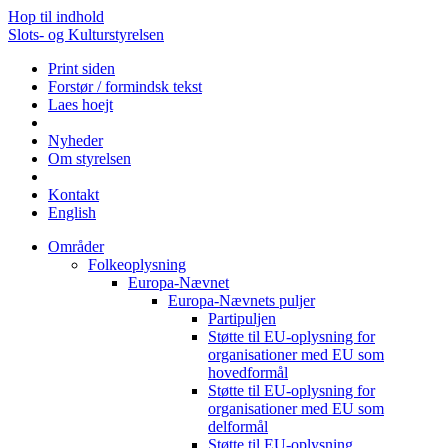
Hop til indhold
Slots- og Kulturstyrelsen
Print siden
Forstør / formindsk tekst
Laes hoejt
Nyheder
Om styrelsen
Kontakt
English
Områder
Folkeoplysning
Europa-Nævnet
Europa-Nævnets puljer
Partipuljen
Støtte til EU-oplysning for
organisationer med EU som
hovedformål
Støtte til EU-oplysning for
organisationer med EU som
delformål
Støtte til EU-oplysning