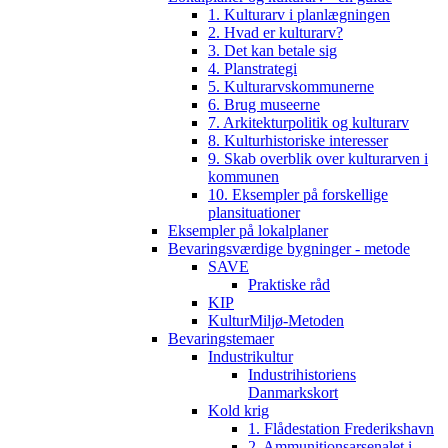
1. Kulturarv i planlægningen
2. Hvad er kulturarv?
3. Det kan betale sig
4. Planstrategi
5. Kulturarvskommunerne
6. Brug museerne
7. Arkitekturpolitik og kulturarv
8. Kulturhistoriske interesser
9. Skab overblik over kulturarven i
kommunen
10. Eksempler på forskellige
plansituationer
Eksempler på lokalplaner
Bevaringsværdige bygninger - metode
SAVE
Praktiske råd
KIP
KulturMiljø-Metoden
Bevaringstemaer
Industrikultur
Industrihistoriens
Danmarkskort
Kold krig
1. Flådestation Frederikshavn
2. Ammunitionsarsenalet i