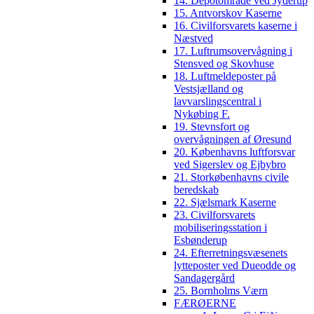
14. Depotområde ved Jyderup
15. Antvorskov Kaserne
16. Civilforsvarets kaserne i
Næstved
17. Luftrumsovervågning i
Stensved og Skovhuse
18. Luftmeldeposter på
Vestsjælland og
lavvarslingscentral i
Nykøbing F.
19. Stevnsfort og
overvågningen af Øresund
20. Københavns luftforsvar
ved Sigerslev og Ejbybro
21. Storkøbenhavns civile
beredskab
22. Sjælsmark Kaserne
23. Civilforsvarets
mobiliseringsstation i
Esbønderup
24. Efterretningsvæsenets
lytteposter ved Dueodde og
Sandagergård
25. Bornholms Værn
FÆRØERNE