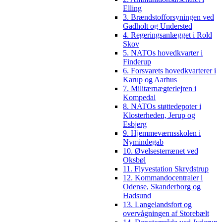
Elling
3. Brændstofforsyningen ved
Gadholt og Understed
4. Regeringsanlægget i Rold
Skov
5. NATOs hovedkvarter i
Finderup
6. Forsvarets hovedkvarterer i
Karup og Aarhus
7. Militærnægterlejren i
Kompedal
8. NATOs støttedepoter i
Klosterheden, Jerup og
Esbjerg
9. Hjemmeværnsskolen i
Nymindegab
10. Øvelsesterrænet ved
Oksbøl
11. Flyvestation Skrydstrup
12. Kommandocentraler i
Odense, Skanderborg og
Hadsund
13. Langelandsfort og
overvågningen af Storebælt