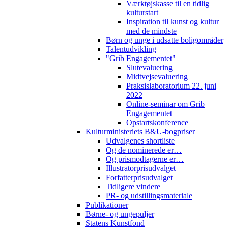
Værktøjskasse til en tidlig
kulturstart
Inspiration til kunst og kultur
med de mindste
Børn og unge i udsatte boligområder
Talentudvikling
"Grib Engagementet"
Slutevaluering
Midtvejsevaluering
Praksislaboratorium 22. juni
2022
Online-seminar om Grib
Engagementet
Opstartskonference
Kulturministeriets B&U-bogpriser
Udvalgenes shortliste
Og de nominerede er…
Og prismodtagerne er…
Illustratorprisudvalget
Forfatterprisudvalget
Tidligere vindere
PR- og udstillingsmateriale
Publikationer
Børne- og ungepuljer
Statens Kunstfond