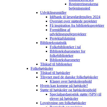
Registreringsskema
betjeningssted
Udviklingsmidler
Idébank til læseglædepuljen 2024
Oversigt over støttede projekter
Få inspiration fra biblioteksprojekter
Formidling af
udviklingspuljeprojekter
Projektafslutning
Biblioteksstatistik
Folkebiblioteker i tal
Biblioteksbarometer for
folkebiblioteker
Biblioteksbarometer
Tilskud til biblioteker
Folkehøjskoler
Tilskud til højskoler
Tilsynet med de danske folkehøjskoler
Klager over højskoleophold
Hvem kan komme på højskole?
Støtte til højskoler og højskoleophold
Specialpædagogisk støtte (SPS) til
elever på højskoler
Lovgivning om folkehøjskoler