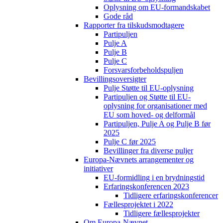
Oplysning om EU-formandskabet
Gode råd
Rapporter fra tilskudsmodtagere
Partipuljen
Pulje A
Pulje B
Pulje C
Forsvarsforbeholdspuljen
Bevillingsoversigter
Pulje Støtte til EU-oplysning
Partipuljen og Støtte til EU-
oplysning for organisationer med
EU som hoved- og delformål
Partipuljen, Pulje A og Pulje B før
2025
Pulje C før 2025
Bevillinger fra diverse puljer
Europa-Nævnets arrangementer og
initiativer
EU-formidling i en brydningstid
Erfaringskonferencen 2023
Tidligere erfaringskonferencer
Fællesprojektet i 2022
Tidligere fællesprojekter
Om Europa-Nævnet