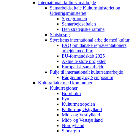
Internationalt kultursamarbejde
Samarbejdsaftale Kulturministeriet og
Udenrigsministeriet
Styregruppen
Samarbejdsaftalen
Den strategiske ramme
Statsbesøg
Styrelsens international arbejde med kultur
FAQ om danske repræsentationers
arbejde med film
EU-formandskab 2025
Aktuelle store projekter
Europæisk samarbejde
Pulje til internationalt kultursamarbejde
Rådgivning og Symposium
Kulturaftaler med kommuner
Kulturregioner
Bornholm
Fyn
Kulturmetropolen
Kulturring Østjylland
Midt- og Vestjylland
Midt- og Vestsjælland
Nordjylland
Storstrøm