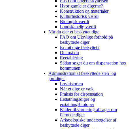
FAQ om Digebeskyttelsen
Hvor gamle er digerne?
Konstruktion og materialer
Kulturhistorisk værdi
Biologisk værdi
Landskabelig værdi
Når du ejer et beskyttet dige
FAQ om Ulovlige forhold på
beskyttede diger
Er mit dige beskyttet?
Det må du
Reetablering
Sådan søger du om dispensation hos
kommunen
Administration af beskyttede sten- og
jorddiger
Lovhistorien
Når et dige er væk
Praksis for dispensation
Erstatningsdiger og
erstatningsbiotoper
Kilder til vurdering af sager om
fjernede diger
Arkæologiske undersøgelser af
beskyttede diger