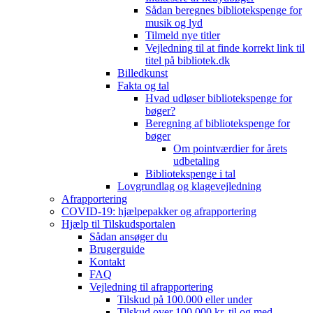
Sådan beregnes bibliotekspenge for
musik og lyd
Tilmeld nye titler
Vejledning til at finde korrekt link til
titel på bibliotek.dk
Billedkunst
Fakta og tal
Hvad udløser bibliotekspenge for
bøger?
Beregning af bibliotekspenge for
bøger
Om pointværdier for årets
udbetaling
Bibliotekspenge i tal
Lovgrundlag og klagevejledning
Afrapportering
COVID-19: hjælpepakker og afrapportering
Hjælp til Tilskudsportalen
Sådan ansøger du
Brugerguide
Kontakt
FAQ
Vejledning til afrapportering
Tilskud på 100.000 eller under
Tilskud over 100.000 kr. til og med