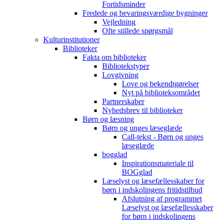
Fortidsminder
Fredede og bevaringsværdige bygninger
Vejledning
Ofte stillede spørgsmål
Kulturinstitutioner
Biblioteker
Fakta om biblioteker
Bibliotekstyper
Lovgivning
Love og bekendtgørelser
Nyt på biblioteksområdet
Partnerskaber
Nyhedsbrev til biblioteker
Børn og læsning
Børn og unges læseglæde
Call-tekst - Børn og unges
læseglæde
bogglad
Inspirationsmateriale til
BOGglad
Læselyst og læsefællesskaber for
børn i indskolingens fritidstilbud
Afslutning af programmet
Læselyst og læsefællesskaber
for børn i indskolingens