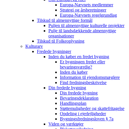
Europa-Nævnets medlemmer
Strategi og årsberetninger
Europa-Nævnets regelgrundlag
Tilskud til almennyttige formål
Puljen til almennyttige kulturelle projekter
Pulje til landsdækkende almennyttige
organisationer
Tilskud til Folkeoplysning
Kulturarv
Fredede bygninger
Inden du køber en fredet bygning
Er bygningen fredet eller
bevaringsværdig?
Inden du køber
Information til ejendomsmæglere
Find fredningsbeskrivelse
Din fredede bygning
Din fredede bygning
Bevaringsdeklaration
Handlingsplan
Støttemuligheder og skattefritagelse
Opdeling i ejerlejligheder
Bygningsfredningsloven § 7a
Viden og værktøjer