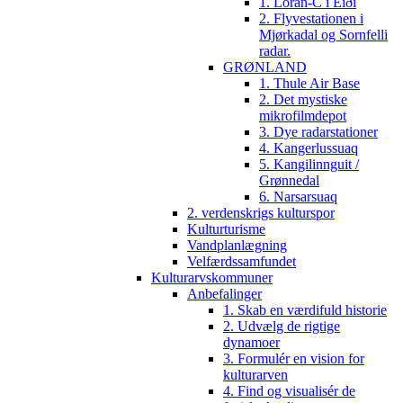
1. Loran-C i Eiði
2. Flyvestationen i
Mjørkadal og Sornfelli
radar.
GRØNLAND
1. Thule Air Base
2. Det mystiske
mikrofilmdepot
3. Dye radarstationer
4. Kangerlussuaq
5. Kangilinnguit /
Grønnedal
6. Narsarsuaq
2. verdenskrigs kulturspor
Kulturturisme
Vandplanlægning
Velfærdssamfundet
Kulturarvskommuner
Anbefalinger
1. Skab en værdifuld historie
2. Udvælg de rigtige
dynamoer
3. Formulér en vision for
kulturarven
4. Find og visualisér de