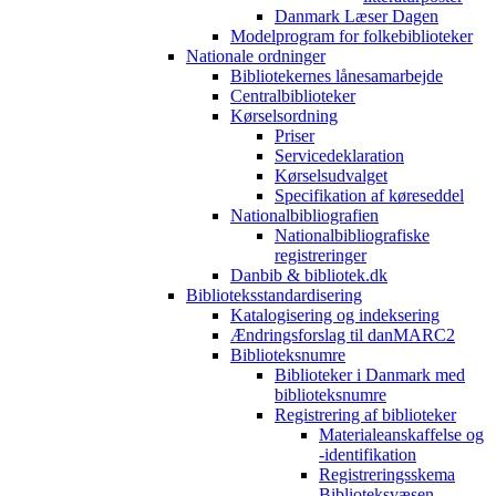
Danmark Læser Dagen
Modelprogram for folkebiblioteker
Nationale ordninger
Bibliotekernes lånesamarbejde
Centralbiblioteker
Kørselsordning
Priser
Servicedeklaration
Kørselsudvalget
Specifikation af køreseddel
Nationalbibliografien
Nationalbibliografiske
registreringer
Danbib & bibliotek.dk
Biblioteksstandardisering
Katalogisering og indeksering
Ændringsforslag til danMARC2
Biblioteksnumre
Biblioteker i Danmark med
biblioteksnumre
Registrering af biblioteker
Materialeanskaffelse og
-identifikation
Registreringsskema
Biblioteksvæsen