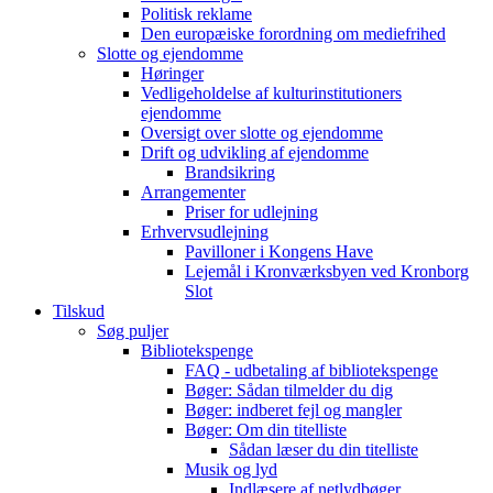
Politisk reklame
Den europæiske forordning om mediefrihed
Slotte og ejendomme
Høringer
Vedligeholdelse af kulturinstitutioners
ejendomme
Oversigt over slotte og ejendomme
Drift og udvikling af ejendomme
Brandsikring
Arrangementer
Priser for udlejning
Erhvervsudlejning
Pavilloner i Kongens Have
Lejemål i Kronværksbyen ved Kronborg
Slot
Tilskud
Søg puljer
Bibliotekspenge
FAQ - udbetaling af bibliotekspenge
Bøger: Sådan tilmelder du dig
Bøger: indberet fejl og mangler
Bøger: Om din titelliste
Sådan læser du din titelliste
Musik og lyd
Indlæsere af netlydbøger