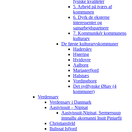
fysiske kvaliteter
5. Arbejd på tværs af
kommunen
6. Dyrk de eksterne
interessenter og
samarbejdspartnere
7. Kommunikér kommunens
kulturarv
De første kulturarvskommuner
Haderslev
Hjørring
Hvidovre
Aalborg
Mariagerfjord
Halsnæs
Vordingborg
Det sydfynske Øhav (4
kommuner)
Verdensarv
Verdensarv i Danmark
Aasivissuit – Nipisat
Aasivissuit-Nipisat, Sermersuup
immallu akornanni Inuit Piniarfii
Christiansfeld
Ilulissat Isfjord