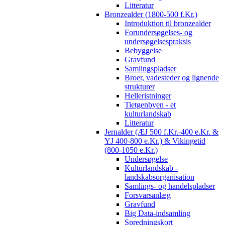
Litteratur
Bronzealder (1800-500 f.Kr.)
Introduktion til bronzealder
Forundersøgelses- og
undersøgelsespraksis
Bebyggelse
Gravfund
Samlingspladser
Broer, vadesteder og lignende
strukturer
Helleristninger
Tietgenbyen - et
kulturlandskab
Litteratur
Jernalder (ÆJ 500 f.Kr.-400 e.Kr. &
YJ 400-800 e.Kr.) & Vikingetid
(800-1050 e.Kr.)
Undersøgelse
Kulturlandskab -
landskabsorganisation
Samlings- og handelspladser
Forsvarsanlæg
Gravfund
Big Data-indsamling
Spredningskort