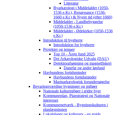
Litteratur
Byarkæologi i Middelalder (1050-
1536 e.Kr.), Renæssance (1536-
1660 e.Kr.) & Nyere tid (efter 1660)
Middelalder - Landbebyggelse
(1050-1536 e.Kr.)
Middelalder - Ødekirker (1050-1536
e.Kr.)
Introduktion til bygherre
Introduktion for bygherre
Projekter og temaer
Top 10 - Årets fund 2025
Det Arkæologiske Udvalg (DAU)
Detektorafsøgning og magnetfiskeri
Danefæ og andre løsfund
Havbundens fortidsminder
Havbundens fortidsminder
Marinarkæologisk forundersøgelse
Bevaringsværdige bygninger og miljøer
Nationale kulturmiljøer i ældre byer
Kommuneplan, Planstrategi og Nationale
interesser
Kommunenetværk - Bygningskulturen i
planlægningen
Lokalplaner og kulturarv - en guide