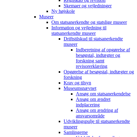
Regnskab og revision
Skemaer og vejledninger
Ny højskole
Museer
Om statsanerkendte og statslige museer
Information og vejledning til
statsanerkendte museer
Driftstilskud til statsanerkendte
museer
Indberetning af opgørelse af
besøgstal, indtægter og
forskning samt
revisorerklæring
Opgørelse af besøgstal, indtægter og
forskning
Krav og tilsyn
Museumsnævnet
Ansøg om statsanerkendelse
Ansøg om ændret
indplacering
Ansøg om ændring af
ansvarsområde
Udviklingspulje til statsanerkendte
museer
Samlingerne