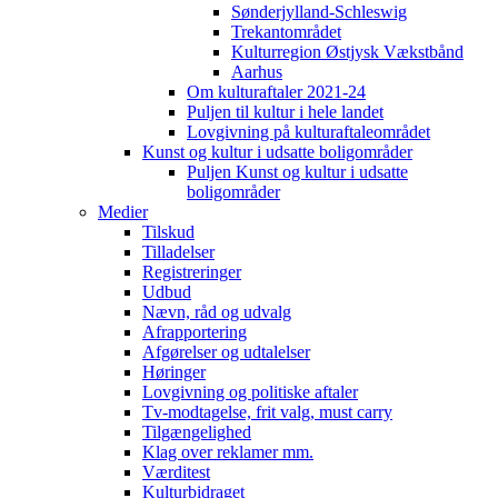
Sønderjylland-Schleswig
Trekantområdet
Kulturregion Østjysk Vækstbånd
Aarhus
Om kulturaftaler 2021-24
Puljen til kultur i hele landet
Lovgivning på kulturaftaleområdet
Kunst og kultur i udsatte boligområder
Puljen Kunst og kultur i udsatte
boligområder
Medier
Tilskud
Tilladelser
Registreringer
Udbud
Nævn, råd og udvalg
Afrapportering
Afgørelser og udtalelser
Høringer
Lovgivning og politiske aftaler
Tv-modtagelse, frit valg, must carry
Tilgængelighed
Klag over reklamer mm.
Værditest
Kulturbidraget