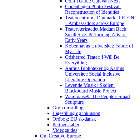
Odin Teatret: Caravan Next
Copenhagen Photo Festival:
Reconstruction of Identities
Teatercentrum i Danmark: T.E.E.N.
– Ambassadors across Europe
Teaterværkstedet Madam Bach:
Small Size, Performing Arts for
Early Years
Københavns Universitet: Fabric of
My Life
Odsherred Teater: I Will Be
Everything…
Aarhus Biblioteker og Aarhus
Universitet: Social Inclusive
Literature Operation
Levende Musik i Skolen:
Blackboard Music Project
Warehouse9: The People's Smart
Sculpture
Grøn omstilling
Ligestilling og inklusion
Ordbog: EU’sk-dansk
Partnerskaber
Videoguides
Om Creative Europe