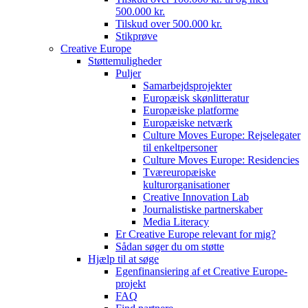
500.000 kr.
Tilskud over 500.000 kr.
Stikprøve
Creative Europe
Støttemuligheder
Puljer
Samarbejdsprojekter
Europæisk skønlitteratur
Europæiske platforme
Europæiske netværk
Culture Moves Europe: Rejselegater
til enkeltpersoner
Culture Moves Europe: Residencies
Tværeuropæiske
kulturorganisationer
Creative Innovation Lab
Journalistiske partnerskaber
Media Literacy
Er Creative Europe relevant for mig?
Sådan søger du om støtte
Hjælp til at søge
Egenfinansiering af et Creative Europe-
projekt
FAQ