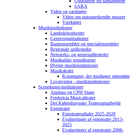
Udskillelse fra samlingerne
SARA
Viden og værktøjer
Viden om statsanerkendte museer
Værktøjer
Musikinstitutioner
Landsdelsorkestre
Genreorganisationer
Basisensembler og specialensembler
Regionale spillesteder
Netværks- og genrespillesteder
Musikalske grundkurser
Øvrige musikinstitutioner
Musikskoler
Kommuner, der modtager statsstøtte
Lovgivning - musikinstitutioner
Scenekunst-institutioner
Applaus og CPH Stage
Fredericia Musicalteater
Det Københavnske Teatersamarbejde
Egnsteatre
Egnsteateraftaler 2025-2028
Evalueringer af egnsteatre 2013-
2025
Evalueringer af egnsteatre 2008-