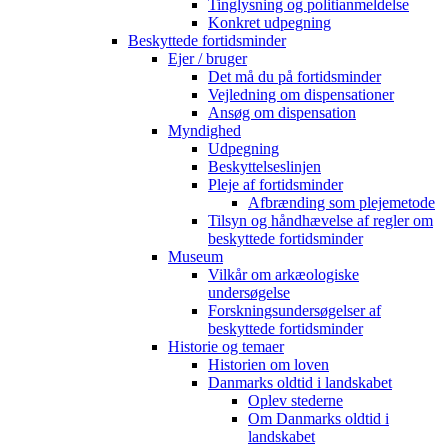
Tinglysning og politianmeldelse
Konkret udpegning
Beskyttede fortidsminder
Ejer / bruger
Det må du på fortidsminder
Vejledning om dispensationer
Ansøg om dispensation
Myndighed
Udpegning
Beskyttelseslinjen
Pleje af fortidsminder
Afbrænding som plejemetode
Tilsyn og håndhævelse af regler om
beskyttede fortidsminder
Museum
Vilkår om arkæologiske
undersøgelse
Forskningsundersøgelser af
beskyttede fortidsminder
Historie og temaer
Historien om loven
Danmarks oldtid i landskabet
Oplev stederne
Om Danmarks oldtid i
landskabet