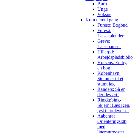
Børn
Unge
Voksne
Kom nemt i gang
Furesø: Bogbud
Furesø:
Læsekalender
Greve:
Læsebamser
Hillerød:
Arbejdspladsbiblio
Horsens: En by,
en bog
København:
Stemmer til et
stumt fag
Randers: Så er
der dessert!
Ringkøbing-
Skjern: Læs igen,
lyst til oplevelser
Aabenraa:
Orienteringsløb
med
litteraturposter