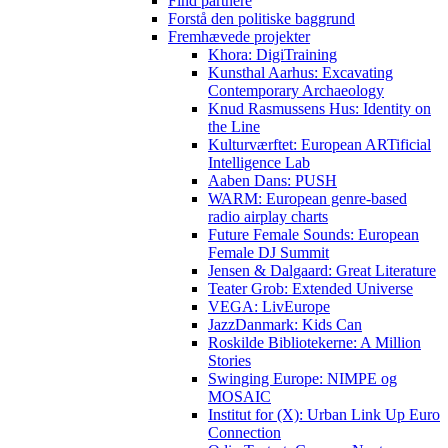
Find partnere
Forstå den politiske baggrund
Fremhævede projekter
Khora: DigiTraining
Kunsthal Aarhus: Excavating
Contemporary Archaeology
Knud Rasmussens Hus: Identity on
the Line
Kulturværftet: European ARTificial
Intelligence Lab
Aaben Dans: PUSH
WARM: European genre-based
radio airplay charts
Future Female Sounds: European
Female DJ Summit
Jensen & Dalgaard: Great Literature
Teater Grob: Extended Universe
VEGA: LivEurope
JazzDanmark: Kids Can
Roskilde Bibliotekerne: A Million
Stories
Swinging Europe: NIMPE og
MOSAIC
Institut for (X): Urban Link Up Euro
Connection