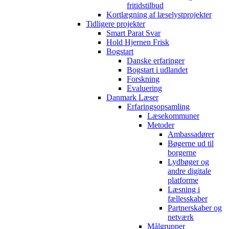
fritidstilbud
Kortlægning af læselystprojekter
Tidligere projekter
Smart Parat Svar
Hold Hjernen Frisk
Bogstart
Danske erfaringer
Bogstart i udlandet
Forskning
Evaluering
Danmark Læser
Erfaringsopsamling
Læsekommuner
Metoder
Ambassadører
Bøgerne ud til
borgerne
Lydbøger og
andre digitale
platforme
Læsning i
fællesskaber
Partnerskaber og
netværk
Målgrupper