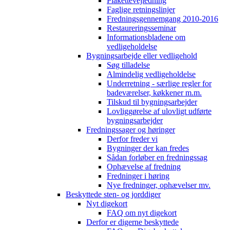
Plakettevejledning
Faglige retningslinjer
Fredningsgennemgang 2010-2016
Restaureringsseminar
Informationsbladene om
vedligeholdelse
Bygningsarbejde eller vedligehold
Søg tilladelse
Almindelig vedligeholdelse
Underretning - særlige regler for
badeværelser, køkkener m.m.
Tilskud til bygningsarbejder
Lovliggørelse af ulovligt udførte
bygningsarbejder
Fredningssager og høringer
Derfor freder vi
Bygninger der kan fredes
Sådan forløber en fredningssag
Ophævelse af fredning
Fredninger i høring
Nye fredninger, ophævelser mv.
Beskyttede sten- og jorddiger
Nyt digekort
FAQ om nyt digekort
Derfor er digerne beskyttede