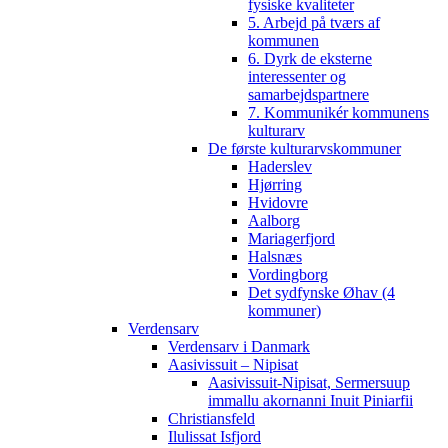
fysiske kvaliteter
5. Arbejd på tværs af
kommunen
6. Dyrk de eksterne
interessenter og
samarbejdspartnere
7. Kommunikér kommunens
kulturarv
De første kulturarvskommuner
Haderslev
Hjørring
Hvidovre
Aalborg
Mariagerfjord
Halsnæs
Vordingborg
Det sydfynske Øhav (4
kommuner)
Verdensarv
Verdensarv i Danmark
Aasivissuit – Nipisat
Aasivissuit-Nipisat, Sermersuup
immallu akornanni Inuit Piniarfii
Christiansfeld
Ilulissat Isfjord