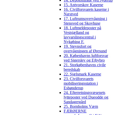
14. Depotområde ved Jyderup
15. Antvorskov Kaserne
16. Civilforsvarets kaserne i
Næstved
17. Luftrumsovervågning i
Stensved og Skovhuse
18. Luftmeldeposter på
Vestsjælland og
lavvarslingscentral i
Nykøbing F.
19. Stevnsfort og
overvågningen af Øresund
20. Københavns luftforsvar
ved Sigerslev og Ejbybro
21. Storkøbenhavns civile
beredskab
22. Sjælsmark Kaserne
23. Civilforsvarets
mobiliseringsstation i
Esbønderup
24. Efterretningsvæsenets
lytteposter ved Dueodde og
Sandagergård
25. Bornholms Værn
FÆRØERNE