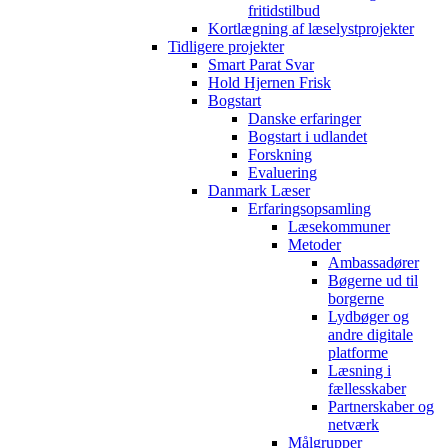
fritidstilbud
Kortlægning af læselystprojekter
Tidligere projekter
Smart Parat Svar
Hold Hjernen Frisk
Bogstart
Danske erfaringer
Bogstart i udlandet
Forskning
Evaluering
Danmark Læser
Erfaringsopsamling
Læsekommuner
Metoder
Ambassadører
Bøgerne ud til
borgerne
Lydbøger og
andre digitale
platforme
Læsning i
fællesskaber
Partnerskaber og
netværk
Målgrupper