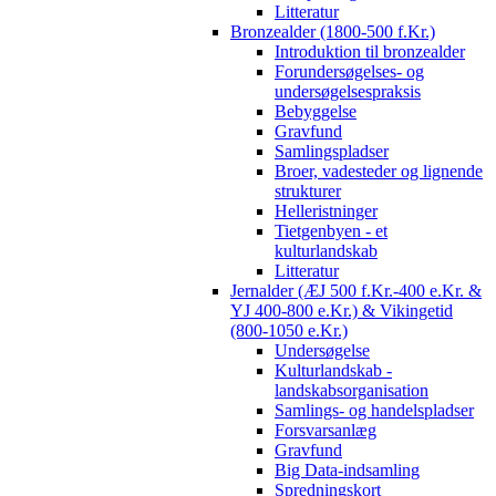
Litteratur
Bronzealder (1800-500 f.Kr.)
Introduktion til bronzealder
Forundersøgelses- og
undersøgelsespraksis
Bebyggelse
Gravfund
Samlingspladser
Broer, vadesteder og lignende
strukturer
Helleristninger
Tietgenbyen - et
kulturlandskab
Litteratur
Jernalder (ÆJ 500 f.Kr.-400 e.Kr. &
YJ 400-800 e.Kr.) & Vikingetid
(800-1050 e.Kr.)
Undersøgelse
Kulturlandskab -
landskabsorganisation
Samlings- og handelspladser
Forsvarsanlæg
Gravfund
Big Data-indsamling
Spredningskort