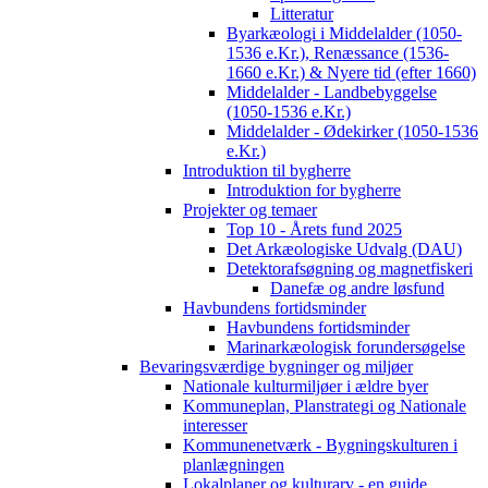
Litteratur
Byarkæologi i Middelalder (1050-
1536 e.Kr.), Renæssance (1536-
1660 e.Kr.) & Nyere tid (efter 1660)
Middelalder - Landbebyggelse
(1050-1536 e.Kr.)
Middelalder - Ødekirker (1050-1536
e.Kr.)
Introduktion til bygherre
Introduktion for bygherre
Projekter og temaer
Top 10 - Årets fund 2025
Det Arkæologiske Udvalg (DAU)
Detektorafsøgning og magnetfiskeri
Danefæ og andre løsfund
Havbundens fortidsminder
Havbundens fortidsminder
Marinarkæologisk forundersøgelse
Bevaringsværdige bygninger og miljøer
Nationale kulturmiljøer i ældre byer
Kommuneplan, Planstrategi og Nationale
interesser
Kommunenetværk - Bygningskulturen i
planlægningen
Lokalplaner og kulturarv - en guide