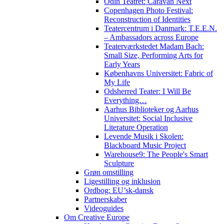
Odin Teatret: Caravan Next
Copenhagen Photo Festival:
Reconstruction of Identities
Teatercentrum i Danmark: T.E.E.N.
– Ambassadors across Europe
Teaterværkstedet Madam Bach:
Small Size, Performing Arts for
Early Years
Københavns Universitet: Fabric of
My Life
Odsherred Teater: I Will Be
Everything…
Aarhus Biblioteker og Aarhus
Universitet: Social Inclusive
Literature Operation
Levende Musik i Skolen:
Blackboard Music Project
Warehouse9: The People's Smart
Sculpture
Grøn omstilling
Ligestilling og inklusion
Ordbog: EU’sk-dansk
Partnerskaber
Videoguides
Om Creative Europe