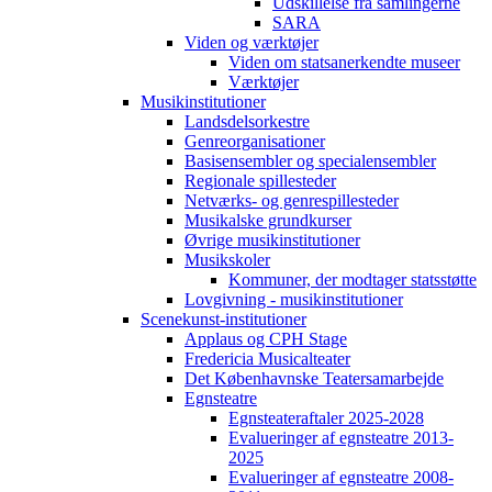
Udskillelse fra samlingerne
SARA
Viden og værktøjer
Viden om statsanerkendte museer
Værktøjer
Musikinstitutioner
Landsdelsorkestre
Genreorganisationer
Basisensembler og specialensembler
Regionale spillesteder
Netværks- og genrespillesteder
Musikalske grundkurser
Øvrige musikinstitutioner
Musikskoler
Kommuner, der modtager statsstøtte
Lovgivning - musikinstitutioner
Scenekunst-institutioner
Applaus og CPH Stage
Fredericia Musicalteater
Det Københavnske Teatersamarbejde
Egnsteatre
Egnsteateraftaler 2025-2028
Evalueringer af egnsteatre 2013-
2025
Evalueringer af egnsteatre 2008-