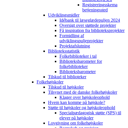
Registreringsskema
betjeningssted
Udviklingsmidler
Idébank til læseglædepuljen 2024
Oversigt over støttede projekter
Få inspiration fra biblioteksprojekter
Formidling af
udviklingspuljeprojekter
Projektafslutning
Biblioteksstatistik
Folkebiblioteker i tal
Biblioteksbarometer for
folkebiblioteker
Biblioteksbarometer
Tilskud til biblioteker
Folkehøjskoler
Tilskud til højskoler
Tilsynet med de danske folkehøjskoler
Klager over højskoleophold
Hvem kan komme på højskole?
Støtte til højskoler og højskoleophold
Specialpædagogisk støtte (SPS) til
elever på højskoler
Lovgivning om folkehøjskoler