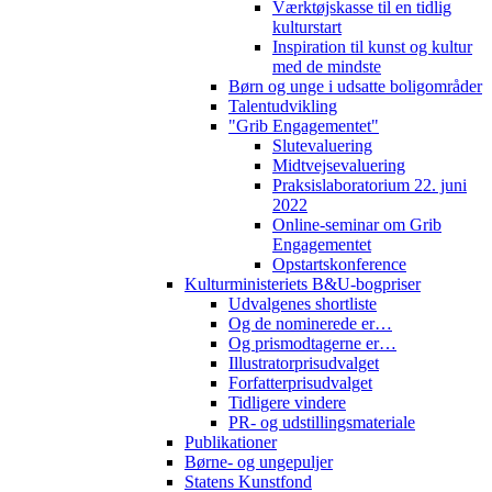
Værktøjskasse til en tidlig
kulturstart
Inspiration til kunst og kultur
med de mindste
Børn og unge i udsatte boligområder
Talentudvikling
"Grib Engagementet"
Slutevaluering
Midtvejsevaluering
Praksislaboratorium 22. juni
2022
Online-seminar om Grib
Engagementet
Opstartskonference
Kulturministeriets B&U-bogpriser
Udvalgenes shortliste
Og de nominerede er…
Og prismodtagerne er…
Illustratorprisudvalget
Forfatterprisudvalget
Tidligere vindere
PR- og udstillingsmateriale
Publikationer
Børne- og ungepuljer
Statens Kunstfond