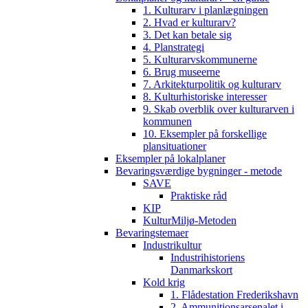
1. Kulturarv i planlægningen
2. Hvad er kulturarv?
3. Det kan betale sig
4. Planstrategi
5. Kulturarvskommunerne
6. Brug museerne
7. Arkitekturpolitik og kulturarv
8. Kulturhistoriske interesser
9. Skab overblik over kulturarven i
kommunen
10. Eksempler på forskellige
plansituationer
Eksempler på lokalplaner
Bevaringsværdige bygninger - metode
SAVE
Praktiske råd
KIP
KulturMiljø-Metoden
Bevaringstemaer
Industrikultur
Industrihistoriens
Danmarkskort
Kold krig
1. Flådestation Frederikshavn
2. Ammunitionsarsenalet i