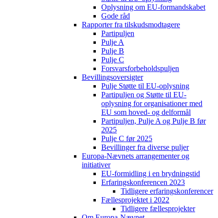
Oplysning om EU-formandskabet
Gode råd
Rapporter fra tilskudsmodtagere
Partipuljen
Pulje A
Pulje B
Pulje C
Forsvarsforbeholdspuljen
Bevillingsoversigter
Pulje Støtte til EU-oplysning
Partipuljen og Støtte til EU-
oplysning for organisationer med
EU som hoved- og delformål
Partipuljen, Pulje A og Pulje B før
2025
Pulje C før 2025
Bevillinger fra diverse puljer
Europa-Nævnets arrangementer og
initiativer
EU-formidling i en brydningstid
Erfaringskonferencen 2023
Tidligere erfaringskonferencer
Fællesprojektet i 2022
Tidligere fællesprojekter
Om Europa-Nævnet