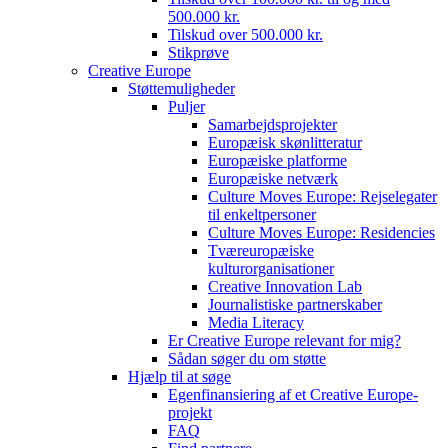
500.000 kr.
Tilskud over 500.000 kr.
Stikprøve
Creative Europe
Støttemuligheder
Puljer
Samarbejdsprojekter
Europæisk skønlitteratur
Europæiske platforme
Europæiske netværk
Culture Moves Europe: Rejselegater
til enkeltpersoner
Culture Moves Europe: Residencies
Tværeuropæiske
kulturorganisationer
Creative Innovation Lab
Journalistiske partnerskaber
Media Literacy
Er Creative Europe relevant for mig?
Sådan søger du om støtte
Hjælp til at søge
Egenfinansiering af et Creative Europe-
projekt
FAQ