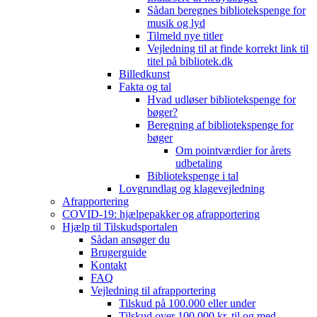
Sådan beregnes bibliotekspenge for
musik og lyd
Tilmeld nye titler
Vejledning til at finde korrekt link til
titel på bibliotek.dk
Billedkunst
Fakta og tal
Hvad udløser bibliotekspenge for
bøger?
Beregning af bibliotekspenge for
bøger
Om pointværdier for årets
udbetaling
Bibliotekspenge i tal
Lovgrundlag og klagevejledning
Afrapportering
COVID-19: hjælpepakker og afrapportering
Hjælp til Tilskudsportalen
Sådan ansøger du
Brugerguide
Kontakt
FAQ
Vejledning til afrapportering
Tilskud på 100.000 eller under
Tilskud over 100.000 kr. til og med