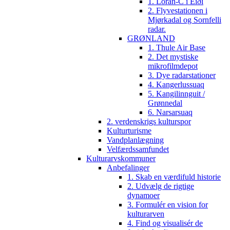
1. Loran-C i Eiði
2. Flyvestationen i
Mjørkadal og Sornfelli
radar.
GRØNLAND
1. Thule Air Base
2. Det mystiske
mikrofilmdepot
3. Dye radarstationer
4. Kangerlussuaq
5. Kangilinnguit /
Grønnedal
6. Narsarsuaq
2. verdenskrigs kulturspor
Kulturturisme
Vandplanlægning
Velfærdssamfundet
Kulturarvskommuner
Anbefalinger
1. Skab en værdifuld historie
2. Udvælg de rigtige
dynamoer
3. Formulér en vision for
kulturarven
4. Find og visualisér de