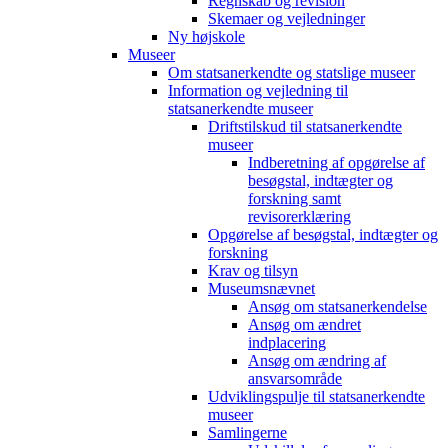
Regnskab og revision
Skemaer og vejledninger
Ny højskole
Museer
Om statsanerkendte og statslige museer
Information og vejledning til
statsanerkendte museer
Driftstilskud til statsanerkendte
museer
Indberetning af opgørelse af
besøgstal, indtægter og
forskning samt
revisorerklæring
Opgørelse af besøgstal, indtægter og
forskning
Krav og tilsyn
Museumsnævnet
Ansøg om statsanerkendelse
Ansøg om ændret
indplacering
Ansøg om ændring af
ansvarsområde
Udviklingspulje til statsanerkendte
museer
Samlingerne