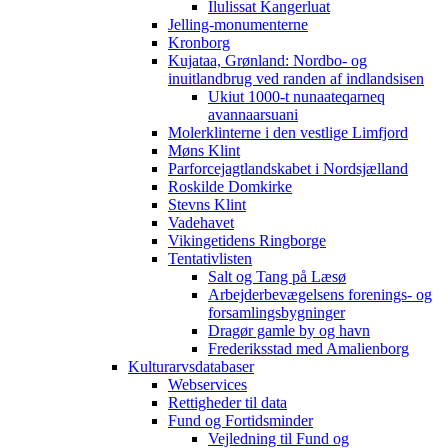
Ilulissat Kangerluat
Jelling-monumenterne
Kronborg
Kujataa, Grønland: Nordbo- og
inuitlandbrug ved randen af indlandsisen
Ukiut 1000-t nunaateqarneq
avannaarsuani
Molerklinterne i den vestlige Limfjord
Møns Klint
Parforcejagtlandskabet i Nordsjælland
Roskilde Domkirke
Stevns Klint
Vadehavet
Vikingetidens Ringborge
Tentativlisten
Salt og Tang på Læsø
Arbejderbevægelsens forenings- og
forsamlingsbygninger
Dragør gamle by og havn
Frederiksstad med Amalienborg
Kulturarvsdatabaser
Webservices
Rettigheder til data
Fund og Fortidsminder
Vejledning til Fund og