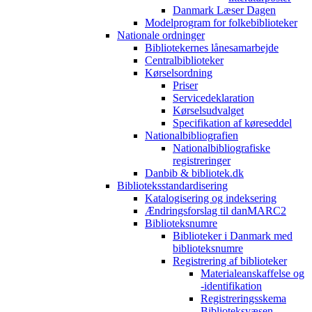
Danmark Læser Dagen
Modelprogram for folkebiblioteker
Nationale ordninger
Bibliotekernes lånesamarbejde
Centralbiblioteker
Kørselsordning
Priser
Servicedeklaration
Kørselsudvalget
Specifikation af køreseddel
Nationalbibliografien
Nationalbibliografiske
registreringer
Danbib & bibliotek.dk
Biblioteksstandardisering
Katalogisering og indeksering
Ændringsforslag til danMARC2
Biblioteksnumre
Biblioteker i Danmark med
biblioteksnumre
Registrering af biblioteker
Materialeanskaffelse og
-identifikation
Registreringsskema
Biblioteksvæsen