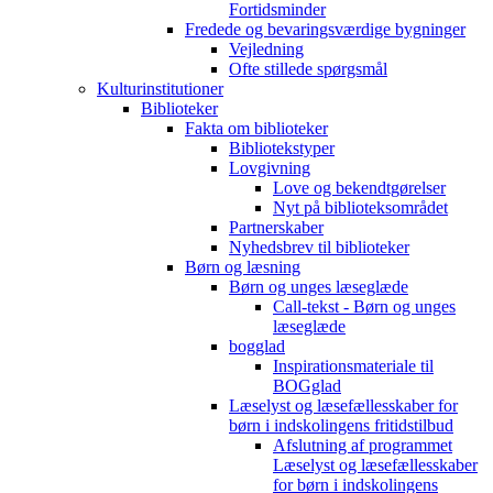
Fortidsminder
Fredede og bevaringsværdige bygninger
Vejledning
Ofte stillede spørgsmål
Kulturinstitutioner
Biblioteker
Fakta om biblioteker
Bibliotekstyper
Lovgivning
Love og bekendtgørelser
Nyt på biblioteksområdet
Partnerskaber
Nyhedsbrev til biblioteker
Børn og læsning
Børn og unges læseglæde
Call-tekst - Børn og unges
læseglæde
bogglad
Inspirationsmateriale til
BOGglad
Læselyst og læsefællesskaber for
børn i indskolingens fritidstilbud
Afslutning af programmet
Læselyst og læsefællesskaber
for børn i indskolingens