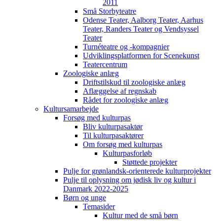
2011
Små Storbyteatre
Odense Teater, Aalborg Teater, Aarhus
Teater, Randers Teater og Vendsyssel
Teater
Turnéteatre og -kompagnier
Udviklingsplatformen for Scenekunst
Teatercentrum
Zoologiske anlæg
Driftstilskud til zoologiske anlæg
Aflæggelse af regnskab
Rådet for zoologiske anlæg
Kultursamarbejde
Forsøg med kulturpas
Bliv kulturpasaktør
Til kulturpasaktører
Om forsøg med kulturpas
Kulturpasforløb
Støttede projekter
Pulje for grønlandsk-orienterede kulturprojekter
Pulje til oplysning om jødisk liv og kultur i
Danmark 2022-2025
Børn og unge
Temasider
Kultur med de små børn