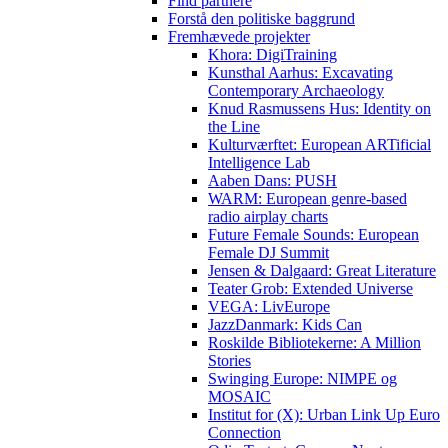
Find partnere
Forstå den politiske baggrund
Fremhævede projekter
Khora: DigiTraining
Kunsthal Aarhus: Excavating
Contemporary Archaeology
Knud Rasmussens Hus: Identity on
the Line
Kulturværftet: European ARTificial
Intelligence Lab
Aaben Dans: PUSH
WARM: European genre-based
radio airplay charts
Future Female Sounds: European
Female DJ Summit
Jensen & Dalgaard: Great Literature
Teater Grob: Extended Universe
VEGA: LivEurope
JazzDanmark: Kids Can
Roskilde Bibliotekerne: A Million
Stories
Swinging Europe: NIMPE og
MOSAIC
Institut for (X): Urban Link Up Euro
Connection