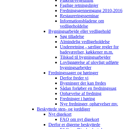
Plakettevejledning
Faglige retningslinjer
Fredningsgennemgang 2010-2016
Restaureringsseminar
Informationsbladene om
vedligeholdelse
Bygningsarbejde eller vedligehold
Søg tilladelse
Almindelig vedligeholdelse
Underretning - særlige regler for
badeværelser, køkkener m.m.
Tilskud til bygningsarbejder
Lovliggørelse af ulovligt udførte
bygningsarbejder
Fredningssager og høringer
Derfor freder vi
Bygninger der kan fredes
Sådan forløber en fredningssag
Ophævelse af fredning
Fredninger i høring
Nye fredninger, ophævelser mv.
Beskyttede sten- og jorddiger
Nyt digekort
FAQ om nyt digekort
Derfor er digerne beskyttede