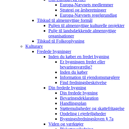
Europa-Nævnets medlemmer
Strategi og årsberetninger
Europa-Nævnets regelgrundlag
Tilskud til almennyttige formål
Puljen til almennyttige kulturelle projekter
Pulje til landsdækkende almennyttige
organisationer
Tilskud til Folkeoplysning
Kulturarv
Fredede bygninger
Inden du køber en fredet bygning
Er bygningen fredet eller
bevaringsværdig?
Inden du køber
Information til ejendomsmæglere
Find fredningsbeskrivelse
Din fredede bygning
Din fredede bygning
Bevaringsdeklaration
Handlingsplan
Støttemuligheder og skattefritagelse
Opdeling i ejerlejligheder
Bygningsfredningsloven § 7a
Viden og værktøjer