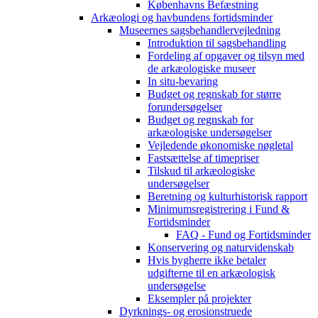
Københavns Befæstning
Arkæologi og havbundens fortidsminder
Museernes sagsbehandlervejledning
Introduktion til sagsbehandling
Fordeling af opgaver og tilsyn med
de arkæologiske museer
In situ-bevaring
Budget og regnskab for større
forundersøgelser
Budget og regnskab for
arkæologiske undersøgelser
Vejledende økonomiske nøgletal
Fastsættelse af timepriser
Tilskud til arkæologiske
undersøgelser
Beretning og kulturhistorisk rapport
Minimumsregistrering i Fund &
Fortidsminder
FAQ - Fund og Fortidsminder
Konservering og naturvidenskab
Hvis bygherre ikke betaler
udgifterne til en arkæologisk
undersøgelse
Eksempler på projekter
Dyrknings- og erosionstruede