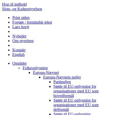
Hop til indhold
Slots- og Kulturstyrelsen
Print siden
Forstør / formindsk tekst
Laes hoejt
Nyheder
Om styrelsen
Kontakt
English
Områder
Folkeoplysning
Europa-Nævnet
Europa-Nævnets puljer
Partipuljen
Støtte til EU-oplysning for
organisationer med EU som
hovedformål
Støtte til EU-oplysning for
organisationer med EU som
delformål
Støtte til EU-oplysning