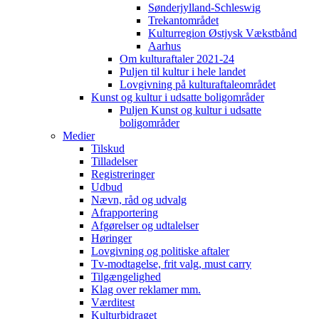
Sønderjylland-Schleswig
Trekantområdet
Kulturregion Østjysk Vækstbånd
Aarhus
Om kulturaftaler 2021-24
Puljen til kultur i hele landet
Lovgivning på kulturaftaleområdet
Kunst og kultur i udsatte boligområder
Puljen Kunst og kultur i udsatte
boligområder
Medier
Tilskud
Tilladelser
Registreringer
Udbud
Nævn, råd og udvalg
Afrapportering
Afgørelser og udtalelser
Høringer
Lovgivning og politiske aftaler
Tv-modtagelse, frit valg, must carry
Tilgængelighed
Klag over reklamer mm.
Værditest
Kulturbidraget