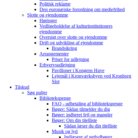
Politisk reklame
Den europæiske forordning om mediefrihed
Slotte og ejendomme
Høringer
Vedligeholdelse af kulturinstitutioners
ejendomme
Oversigt over slotte og ejendomme
Drift og udvikling af ejendomme
Brandsikring
Arrangementer
Priser for udlejning
Erhvervsudlejning
Pavilloner i Kongens Have
Lejemål i Kronværksbyen ved Kronborg
Slot
Tilskud
Søg puljer
Bibliotekspenge
FAQ - udbetaling af bibliotekspenge
Bøger: Sådan tilmelder du dig
Bøger: indberet fejl og mangler
Bøger: Om din titelliste
Sådan læser du din titelliste
Musik og lyd
Indlæsere af netlydbøger