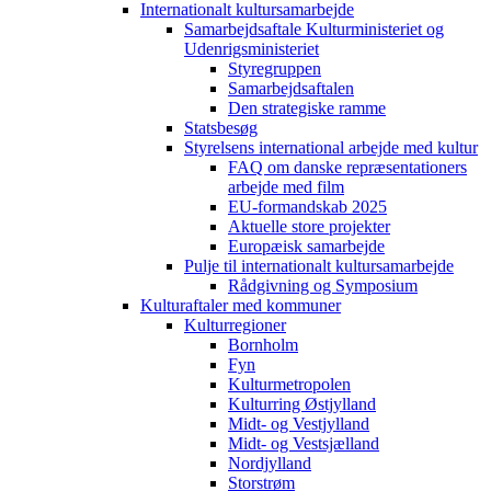
Internationalt kultursamarbejde
Samarbejdsaftale Kulturministeriet og
Udenrigsministeriet
Styregruppen
Samarbejdsaftalen
Den strategiske ramme
Statsbesøg
Styrelsens international arbejde med kultur
FAQ om danske repræsentationers
arbejde med film
EU-formandskab 2025
Aktuelle store projekter
Europæisk samarbejde
Pulje til internationalt kultursamarbejde
Rådgivning og Symposium
Kulturaftaler med kommuner
Kulturregioner
Bornholm
Fyn
Kulturmetropolen
Kulturring Østjylland
Midt- og Vestjylland
Midt- og Vestsjælland
Nordjylland
Storstrøm