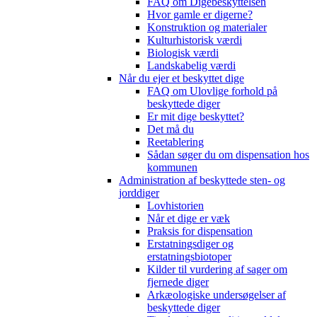
FAQ om Digebeskyttelsen
Hvor gamle er digerne?
Konstruktion og materialer
Kulturhistorisk værdi
Biologisk værdi
Landskabelig værdi
Når du ejer et beskyttet dige
FAQ om Ulovlige forhold på
beskyttede diger
Er mit dige beskyttet?
Det må du
Reetablering
Sådan søger du om dispensation hos
kommunen
Administration af beskyttede sten- og
jorddiger
Lovhistorien
Når et dige er væk
Praksis for dispensation
Erstatningsdiger og
erstatningsbiotoper
Kilder til vurdering af sager om
fjernede diger
Arkæologiske undersøgelser af
beskyttede diger