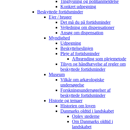
Tinglysning og politianmeldelse
Konkret udpegning
Beskyttede fortidsminder
Ejer / bruger
Det må du på fortidsminder
Vejledning om dispensationer
Ansøg om dispensation
Myndighed
Udpegning
Beskyttelseslinjen
Pleje af fortidsminder
Afbrænding som plejemetode
Tilsyn og håndhævelse af regler om
beskyttede fortidsminder
Museum
Vilkår om arkæologiske
undersøgelse
Forskningsundersøgelser af
beskyttede fortidsminder
Historie og temaer
Historien om loven
Danmarks oldtid i landskabet
Oplev stederne
Om Danmarks oldtid i
landskabet