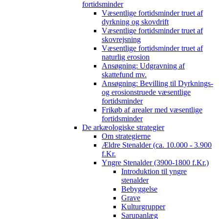
fortidsminder
Væsentlige fortidsminder truet af
dyrkning og skovdrift
Væsentlige fortidsminder truet af
skovrejsning
Væsentlige fortidsminder truet af
naturlig erosion
Ansøgning: Udgravning af
skattefund mv.
Ansøgning: Bevilling til Dyrknings-
og erosionstruede væsentlige
fortidsminder
Frikøb af arealer med væsentlige
fortidsminder
De arkæologiske strategier
Om strategierne
Ældre Stenalder (ca. 10.000 - 3.900
f.Kr.
Yngre Stenalder (3900-1800 f.Kr.)
Introduktion til yngre
stenalder
Bebyggelse
Grave
Kulturgrupper
Sarupanlæg