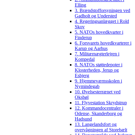
Elling
3. Brændstofforsyningen ved
Gadholt og Understed
4. Regeringsanlægget i Rold
Skov
5. NATOs hovedkvarter i
Finderup
6. Forsvarets hovedkvarterer i
Karup og Aarhus
7. Militærnægterlejren i
Kompedal
8. NATOs støttedepoter i
Klosterheden, Jerup og
Esbjerg
9. Hjemmeværnsskolen i
Nymindegab
10. Øvelsesterrænet ved
Oksbøl
11. Flyvestation Skrydstrup
12. Kommandocentraler i
Odense, Skanderborg og
Hadsund
13. Langelandsfort og
overvågningen af Storebælt