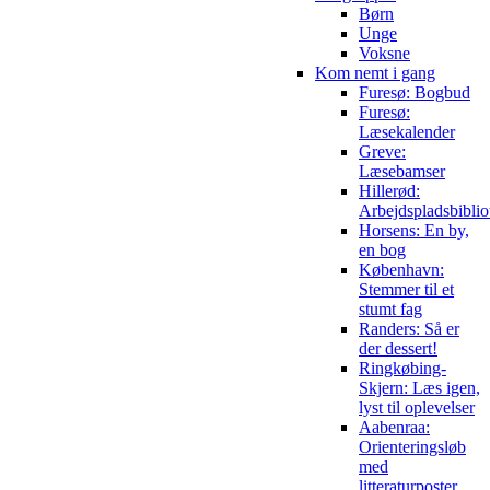
Børn
Unge
Voksne
Kom nemt i gang
Furesø: Bogbud
Furesø:
Læsekalender
Greve:
Læsebamser
Hillerød:
Arbejdspladsbiblio
Horsens: En by,
en bog
København:
Stemmer til et
stumt fag
Randers: Så er
der dessert!
Ringkøbing-
Skjern: Læs igen,
lyst til oplevelser
Aabenraa:
Orienteringsløb
med
litteraturposter