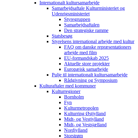
Internationalt kultursamarbejde
Samarbejdsaftale Kulturministeriet og
Udenrigsministeriet
Styregruppen
Samarbejdsaftalen
Den strategiske ramme
Statsbesøg
Styrelsens international arbejde med kultur
FAQ om danske repræsentationers
arbejde med film
EU-formandskab 2025
Aktuelle store projekter
Europæisk samarbejde
Pulje til internationalt kultursamarbejde
Rådgivning og Symposium
Kulturaftaler med kommuner
Kulturregioner
Bornholm
Fyn
Kulturmetropolen
Kulturring Østjylland
Midt- og Vestjylland
Midt- og Vestsjælland
Nordjylland
Storstrøm