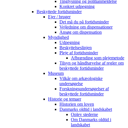
Tinglysning og politianmeldelse
Konkret udpegning
Beskyttede fortidsminder
Ejer / bruger
Det må du på fortidsminder
Vejledning om dispensationer
Ansøg om dispensation
Myndighed
Udpegning
Beskyttelseslinjen
Pleje af fortidsminder
Afbrænding som plejemetode
Tilsyn og håndhævelse af regler om
beskyttede fortidsminder
Museum
Vilkår om arkæologiske
undersøgelse
Forskningsundersøgelser af
beskyttede fortidsminder
Historie og temaer
Historien om loven
Danmarks oldtid i landskabet
Oplev stederne
Om Danmarks oldtid i
landskabet