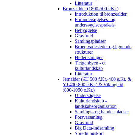
Litteratur
Bronzealder (1800-500 f.Kr.)
Introduktion til bronzealder
Forundersøgelses- og
undersøgelsespraksis
Bebyggelse
Gravfund
Samlingspladser
Broer, vadesteder og lignende
strukturer
Helleristninger
Tietgenbyen - et
kulturlandskab
Litteratur
Jernalder (ÆJ 500 f.Kr.-400 e.Kr. &
YJ 400-800 e.Kr.) & Vikingetid
(800-1050 e.Kr.)
Undersøgelse
Kulturlandskab -
landskabsorganisation
Samlings- og handelspladser
Forsvarsanlæg
Gravfund
Big Data-indsamling
Spredningskort