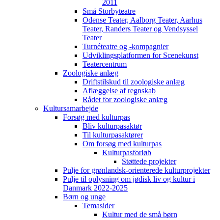
2011
Små Storbyteatre
Odense Teater, Aalborg Teater, Aarhus
Teater, Randers Teater og Vendsyssel
Teater
Turnéteatre og -kompagnier
Udviklingsplatformen for Scenekunst
Teatercentrum
Zoologiske anlæg
Driftstilskud til zoologiske anlæg
Aflæggelse af regnskab
Rådet for zoologiske anlæg
Kultursamarbejde
Forsøg med kulturpas
Bliv kulturpasaktør
Til kulturpasaktører
Om forsøg med kulturpas
Kulturpasforløb
Støttede projekter
Pulje for grønlandsk-orienterede kulturprojekter
Pulje til oplysning om jødisk liv og kultur i
Danmark 2022-2025
Børn og unge
Temasider
Kultur med de små børn