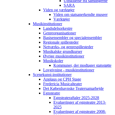
Udskillelse fra samlingerne
SARA
Viden og værktøjer
Viden om statsanerkendte museer
Værktøjer
Musikinstitutioner
Landsdelsorkestre
Genreorganisationer
Basisensembler og specialensembler
Regionale spillesteder
Netværks- og genrespillesteder
Musikalske grundkurser
Øvrige musikinstitutioner
Musikskoler
Kommuner, der modtager statsstøtte
Lovgivning - musikinstitutioner
Scenekunst-institutioner
Applaus og CPH Stage
Fredericia Musicalteater
Det Københavnske Teatersamarbejde
Egnsteatre
Egnsteateraftaler 2025-2028
Evalueringer af egnsteatre 2013-
2025
Evalueringer af egnsteatre 2008-