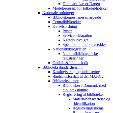
Danmark Læser Dagen
Modelprogram for folkebiblioteker
Nationale ordninger
Bibliotekernes lånesamarbejde
Centralbiblioteker
Kørselsordning
Priser
Servicedeklaration
Kørselsudvalget
Specifikation af køreseddel
Nationalbibliografien
Nationalbibliografiske
registreringer
Danbib & bibliotek.dk
Biblioteksstandardisering
Katalogisering og indeksering
Ændringsforslag til danMARC2
Biblioteksnumre
Biblioteker i Danmark med
biblioteksnumre
Registrering af biblioteker
Materialeanskaffelse og
-identifikation
Registreringsskema
Biblioteksvæsen