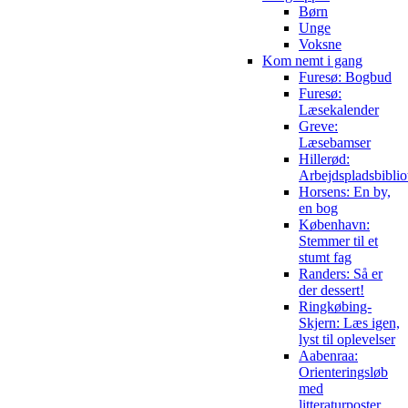
Børn
Unge
Voksne
Kom nemt i gang
Furesø: Bogbud
Furesø:
Læsekalender
Greve:
Læsebamser
Hillerød:
Arbejdspladsbiblio
Horsens: En by,
en bog
København:
Stemmer til et
stumt fag
Randers: Så er
der dessert!
Ringkøbing-
Skjern: Læs igen,
lyst til oplevelser
Aabenraa:
Orienteringsløb
med
litteraturposter