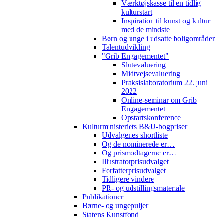
Værktøjskasse til en tidlig
kulturstart
Inspiration til kunst og kultur
med de mindste
Børn og unge i udsatte boligområder
Talentudvikling
"Grib Engagementet"
Slutevaluering
Midtvejsevaluering
Praksislaboratorium 22. juni
2022
Online-seminar om Grib
Engagementet
Opstartskonference
Kulturministeriets B&U-bogpriser
Udvalgenes shortliste
Og de nominerede er…
Og prismodtagerne er…
Illustratorprisudvalget
Forfatterprisudvalget
Tidligere vindere
PR- og udstillingsmateriale
Publikationer
Børne- og ungepuljer
Statens Kunstfond