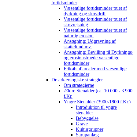
fortidsminder
Væsentlige fortidsminder truet af
dyrkning og skovdrift
Væsentlige fortidsminder truet af
skovrejsning
Væsentlige fortidsminder truet af
naturlig erosion
Ansøgning: Udgravning af
skattefund mv.
Ansøgning: Bevilling til Dyrknings-
og erosionstruede væsentlige
fortidsminder
Frikøb af arealer med væsentlige
fortidsminder
De arkæologiske strategier
Om strategierne
Ældre Stenalder (ca. 10.000 - 3.900
f.Kr.
Yngre Stenalder (3900-1800 f.Kr.)
Introduktion til yngre
stenalder
Bebyggelse
Grave
Kulturgrupper
Sarupanlæg