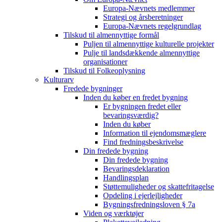
Europa-Nævnets medlemmer
Strategi og årsberetninger
Europa-Nævnets regelgrundlag
Tilskud til almennyttige formål
Puljen til almennyttige kulturelle projekter
Pulje til landsdækkende almennyttige
organisationer
Tilskud til Folkeoplysning
Kulturarv
Fredede bygninger
Inden du køber en fredet bygning
Er bygningen fredet eller
bevaringsværdig?
Inden du køber
Information til ejendomsmæglere
Find fredningsbeskrivelse
Din fredede bygning
Din fredede bygning
Bevaringsdeklaration
Handlingsplan
Støttemuligheder og skattefritagelse
Opdeling i ejerlejligheder
Bygningsfredningsloven § 7a
Viden og værktøjer