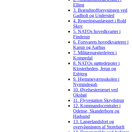
Elling
3. Brændstofforsyningen ved
Gadholt og Understed
4. Regeringsanlægget i Rold
Skov
5. NATOs hovedkvarter i
Finderup
6. Forsvarets hovedkvarterer i
Karup og Aarhus
7. Militærnægterlejren i
Kompedal
8. NATOs støttedepoter i
Klosterheden, Jerup og
Esbjerg
9. Hjemmeværnsskolen i
Nymindegab
10. Øvelsesterrænet ved
Oksbøl
11. Flyvestation Skrydstrup
12. Kommandocentraler i
Odense, Skanderborg og
Hadsund
13. Langelandsfort og
overvågningen af Storebælt