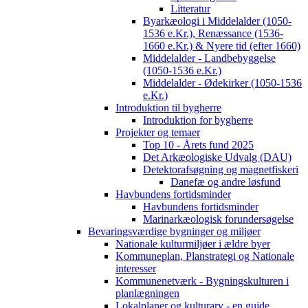
Litteratur
Byarkæologi i Middelalder (1050-
1536 e.Kr.), Renæssance (1536-
1660 e.Kr.) & Nyere tid (efter 1660)
Middelalder - Landbebyggelse
(1050-1536 e.Kr.)
Middelalder - Ødekirker (1050-1536
e.Kr.)
Introduktion til bygherre
Introduktion for bygherre
Projekter og temaer
Top 10 - Årets fund 2025
Det Arkæologiske Udvalg (DAU)
Detektorafsøgning og magnetfiskeri
Danefæ og andre løsfund
Havbundens fortidsminder
Havbundens fortidsminder
Marinarkæologisk forundersøgelse
Bevaringsværdige bygninger og miljøer
Nationale kulturmiljøer i ældre byer
Kommuneplan, Planstrategi og Nationale
interesser
Kommunenetværk - Bygningskulturen i
planlægningen
Lokalplaner og kulturarv - en guide