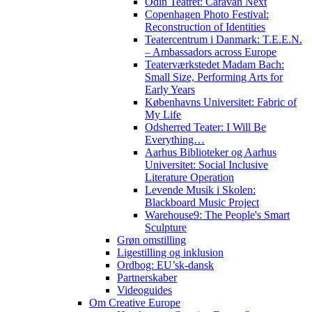
Odin Teatret: Caravan Next
Copenhagen Photo Festival:
Reconstruction of Identities
Teatercentrum i Danmark: T.E.E.N.
– Ambassadors across Europe
Teaterværkstedet Madam Bach:
Small Size, Performing Arts for
Early Years
Københavns Universitet: Fabric of
My Life
Odsherred Teater: I Will Be
Everything…
Aarhus Biblioteker og Aarhus
Universitet: Social Inclusive
Literature Operation
Levende Musik i Skolen:
Blackboard Music Project
Warehouse9: The People's Smart
Sculpture
Grøn omstilling
Ligestilling og inklusion
Ordbog: EU’sk-dansk
Partnerskaber
Videoguides
Om Creative Europe