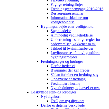
Plakettevejledning
Faglige retningslinjer
Fredningsgennemgang 2010-2016
Restaureringsseminar
Informationsbladene om
vedligeholdelse
Bygningsarbejde eller vedligehold
Søg tilladelse
Almindelig vedligeholdelse
Underretning - særlige regler for
badeværelser, køkkener m.m.
Tilskud til bygningsarbejder
Lovliggørelse af ulovligt udførte
bygningsarbejder
Fredningssager og høringer
Derfor freder vi
Bygninger der kan fredes
Sådan forløber en fredningssag
Ophævelse af fredning
Fredninger i høring
Nye fredninger, ophævelser mv.
Beskyttede sten- og jorddiger
Nyt digekort
FAQ om nyt digekort
Derfor er digerne beskyttede