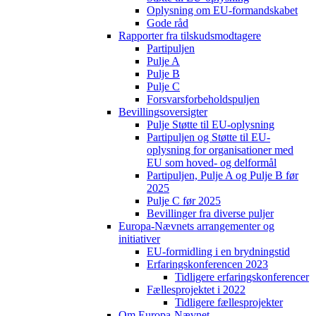
Oplysning om EU-formandskabet
Gode råd
Rapporter fra tilskudsmodtagere
Partipuljen
Pulje A
Pulje B
Pulje C
Forsvarsforbeholdspuljen
Bevillingsoversigter
Pulje Støtte til EU-oplysning
Partipuljen og Støtte til EU-
oplysning for organisationer med
EU som hoved- og delformål
Partipuljen, Pulje A og Pulje B før
2025
Pulje C før 2025
Bevillinger fra diverse puljer
Europa-Nævnets arrangementer og
initiativer
EU-formidling i en brydningstid
Erfaringskonferencen 2023
Tidligere erfaringskonferencer
Fællesprojektet i 2022
Tidligere fællesprojekter
Om Europa-Nævnet