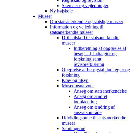
Regnskab og revision
Skemaer og vejledninger
Ny højskole
Museer
Om statsanerkendte og statslige museer
Information og vejledning til
statsanerkendte museer
Driftstilskud til statsanerkendte
museer
Indberetning af opgørelse af
besøgstal, indtægter og
forskning samt
revisorerklæring
Opgørelse af besøgstal, indtægter og
forskning
Krav og tilsyn
Museumsnævnet
Ansøg om statsanerkendelse
Ansøg om ændret
indplacering
Ansøg om ændring af
ansvarsområde
Udviklingspulje til statsanerkendte
museer
Samlingerne