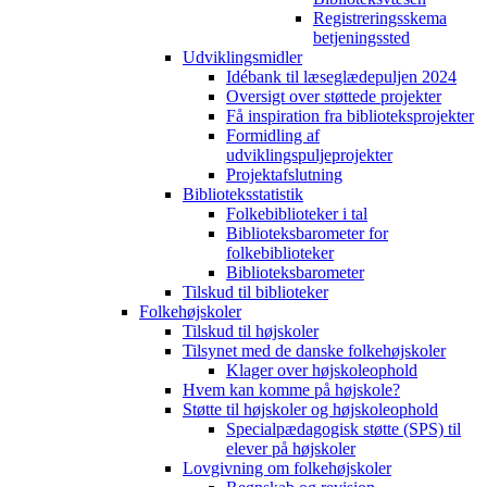
Registreringsskema
betjeningssted
Udviklingsmidler
Idébank til læseglædepuljen 2024
Oversigt over støttede projekter
Få inspiration fra biblioteksprojekter
Formidling af
udviklingspuljeprojekter
Projektafslutning
Biblioteksstatistik
Folkebiblioteker i tal
Biblioteksbarometer for
folkebiblioteker
Biblioteksbarometer
Tilskud til biblioteker
Folkehøjskoler
Tilskud til højskoler
Tilsynet med de danske folkehøjskoler
Klager over højskoleophold
Hvem kan komme på højskole?
Støtte til højskoler og højskoleophold
Specialpædagogisk støtte (SPS) til
elever på højskoler
Lovgivning om folkehøjskoler