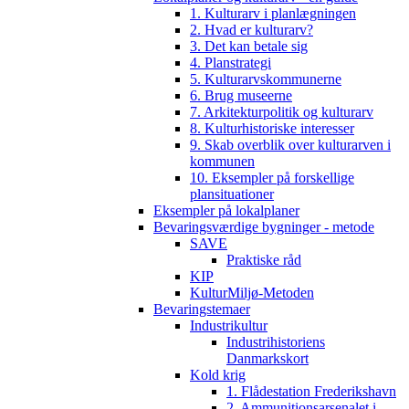
1. Kulturarv i planlægningen
2. Hvad er kulturarv?
3. Det kan betale sig
4. Planstrategi
5. Kulturarvskommunerne
6. Brug museerne
7. Arkitekturpolitik og kulturarv
8. Kulturhistoriske interesser
9. Skab overblik over kulturarven i
kommunen
10. Eksempler på forskellige
plansituationer
Eksempler på lokalplaner
Bevaringsværdige bygninger - metode
SAVE
Praktiske råd
KIP
KulturMiljø-Metoden
Bevaringstemaer
Industrikultur
Industrihistoriens
Danmarkskort
Kold krig
1. Flådestation Frederikshavn
2. Ammunitionsarsenalet i