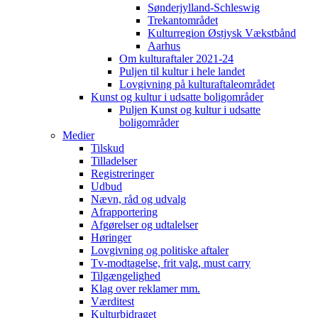
Sønderjylland-Schleswig
Trekantområdet
Kulturregion Østjysk Vækstbånd
Aarhus
Om kulturaftaler 2021-24
Puljen til kultur i hele landet
Lovgivning på kulturaftaleområdet
Kunst og kultur i udsatte boligområder
Puljen Kunst og kultur i udsatte
boligområder
Medier
Tilskud
Tilladelser
Registreringer
Udbud
Nævn, råd og udvalg
Afrapportering
Afgørelser og udtalelser
Høringer
Lovgivning og politiske aftaler
Tv-modtagelse, frit valg, must carry
Tilgængelighed
Klag over reklamer mm.
Værditest
Kulturbidraget