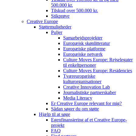
500.000 kr.
Tilskud over 500.000 kr.
Stikprøve
Creative Europe
Støttemuligheder
Puljer
Samarbejdsprojekter
Europæisk skønlitteratur
Europæiske platforme
Europæiske netværk
Culture Moves Europe: Rejselegater
til enkeltpersoner
Culture Moves Europe: Residencies
Tværeuropæiske
kulturorganisationer
Creative Innovation Lab
Journalistiske partnerskaber
Media Literacy
Er Creative Europe relevant for mig?
Sådan søger du om støtte
Hjælp til at søge
Egenfinansiering af et Creative Europe-
projekt
FAQ