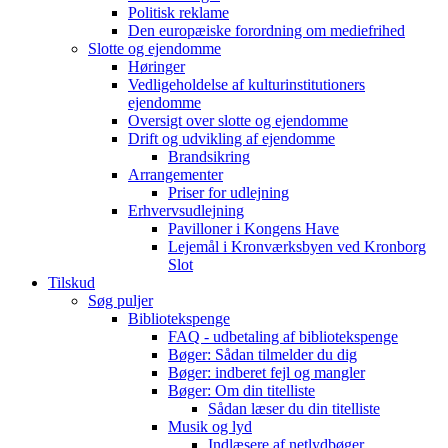
Politisk reklame
Den europæiske forordning om mediefrihed
Slotte og ejendomme
Høringer
Vedligeholdelse af kulturinstitutioners
ejendomme
Oversigt over slotte og ejendomme
Drift og udvikling af ejendomme
Brandsikring
Arrangementer
Priser for udlejning
Erhvervsudlejning
Pavilloner i Kongens Have
Lejemål i Kronværksbyen ved Kronborg
Slot
Tilskud
Søg puljer
Bibliotekspenge
FAQ - udbetaling af bibliotekspenge
Bøger: Sådan tilmelder du dig
Bøger: indberet fejl og mangler
Bøger: Om din titelliste
Sådan læser du din titelliste
Musik og lyd
Indlæsere af netlydbøger