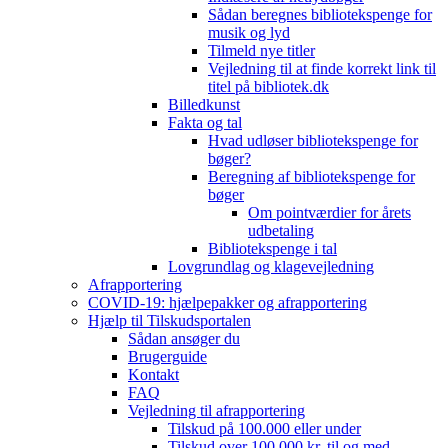
Sådan beregnes bibliotekspenge for
musik og lyd
Tilmeld nye titler
Vejledning til at finde korrekt link til
titel på bibliotek.dk
Billedkunst
Fakta og tal
Hvad udløser bibliotekspenge for
bøger?
Beregning af bibliotekspenge for
bøger
Om pointværdier for årets
udbetaling
Bibliotekspenge i tal
Lovgrundlag og klagevejledning
Afrapportering
COVID-19: hjælpepakker og afrapportering
Hjælp til Tilskudsportalen
Sådan ansøger du
Brugerguide
Kontakt
FAQ
Vejledning til afrapportering
Tilskud på 100.000 eller under
Tilskud over 100.000 kr. til og med