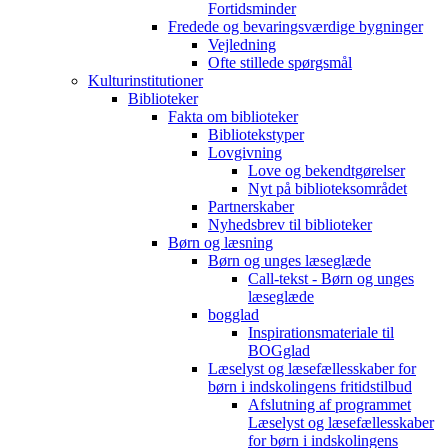
Fortidsminder
Fredede og bevaringsværdige bygninger
Vejledning
Ofte stillede spørgsmål
Kulturinstitutioner
Biblioteker
Fakta om biblioteker
Bibliotekstyper
Lovgivning
Love og bekendtgørelser
Nyt på biblioteksområdet
Partnerskaber
Nyhedsbrev til biblioteker
Børn og læsning
Børn og unges læseglæde
Call-tekst - Børn og unges
læseglæde
bogglad
Inspirationsmateriale til
BOGglad
Læselyst og læsefællesskaber for
børn i indskolingens fritidstilbud
Afslutning af programmet
Læselyst og læsefællesskaber
for børn i indskolingens