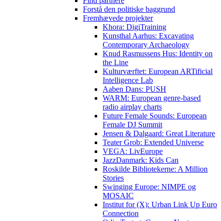
Find partnere
Forstå den politiske baggrund
Fremhævede projekter
Khora: DigiTraining
Kunsthal Aarhus: Excavating
Contemporary Archaeology
Knud Rasmussens Hus: Identity on
the Line
Kulturværftet: European ARTificial
Intelligence Lab
Aaben Dans: PUSH
WARM: European genre-based
radio airplay charts
Future Female Sounds: European
Female DJ Summit
Jensen & Dalgaard: Great Literature
Teater Grob: Extended Universe
VEGA: LivEurope
JazzDanmark: Kids Can
Roskilde Bibliotekerne: A Million
Stories
Swinging Europe: NIMPE og
MOSAIC
Institut for (X): Urban Link Up Euro
Connection