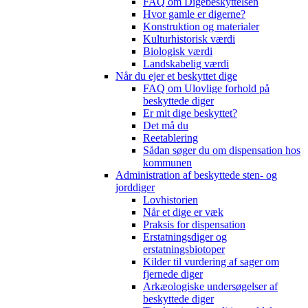
FAQ om Digebeskyttelsen
Hvor gamle er digerne?
Konstruktion og materialer
Kulturhistorisk værdi
Biologisk værdi
Landskabelig værdi
Når du ejer et beskyttet dige
FAQ om Ulovlige forhold på
beskyttede diger
Er mit dige beskyttet?
Det må du
Reetablering
Sådan søger du om dispensation hos
kommunen
Administration af beskyttede sten- og
jorddiger
Lovhistorien
Når et dige er væk
Praksis for dispensation
Erstatningsdiger og
erstatningsbiotoper
Kilder til vurdering af sager om
fjernede diger
Arkæologiske undersøgelser af
beskyttede diger