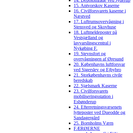
14. Depotområde ved Jyderup
15. Antvorskov Kaserne
16. Civilforsvarets kaserne i
Næstved
17. Luftrumsovervågning i
Stensved og Skovhuse
18. Luftmeldeposter på
Vestsjælland og
lavvarslingscentral i
Nykøbing F.
19. Stevnsfort og
overvågningen af Øresund
20. Københavns luftforsvar
ved Sigerslev og Ejbybro
21. Storkøbenhavns civile
beredskab
22. Sjælsmark Kaserne
23. Civilforsvarets
mobiliseringsstation i
Esbønderup
24. Efterretningsvæsenets
lytteposter ved Dueodde og
Sandagergård
25. Bornholms Værn
FÆRØERNE