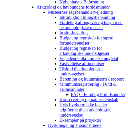
Københavns Befæstning
Arkæologi og havbundens fortidsminder
Museernes sagsbehandlervejledning
Introduktion til sagsbehandling
Fordeling af opgaver og tilsyn med
de arkæologiske museer
In situ-bevaring
Budget og regnskab for større
forundersøgelser
Budget og regnskab for
arkæologiske undersøgelser
Vejledende økonomiske nøgletal
Fastsættelse af timepriser
Tilskud til arkæologiske
undersøgelser
Beretning og kulturhistorisk rapport
Minimumsregistrering i Fund &
Fortidsminder
FAQ - Fund og Fortidsminder
Konservering og naturvidenskab
Hvis bygherre ikke betaler
udgifterne til en arkæologisk
undersøgelse
Eksempler på projekter
Dyrknings- og erosionstruede