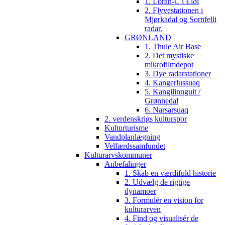
1. Loran-C i Eiði
2. Flyvestationen i
Mjørkadal og Sornfelli
radar.
GRØNLAND
1. Thule Air Base
2. Det mystiske
mikrofilmdepot
3. Dye radarstationer
4. Kangerlussuaq
5. Kangilinnguit /
Grønnedal
6. Narsarsuaq
2. verdenskrigs kulturspor
Kulturturisme
Vandplanlægning
Velfærdssamfundet
Kulturarvskommuner
Anbefalinger
1. Skab en værdifuld historie
2. Udvælg de rigtige
dynamoer
3. Formulér en vision for
kulturarven
4. Find og visualisér de