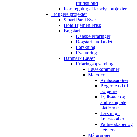
fritidstilbud
Kortlægning af læselystprojekter
Tidligere projekter
Smart Parat Svar
Hold Hjernen Frisk
Bogstart
Danske erfaringer
Bogstart i udlandet
Forskning
Evaluering
Danmark Læser
Erfaringsopsamling
Læsekommuner
Metoder
Ambassadører
Bøgerne ud til
borgerne
Lydbøger og
andre digitale
platforme
Læsning i
fællesskaber
Partnerskaber og
netværk
Målgrupper