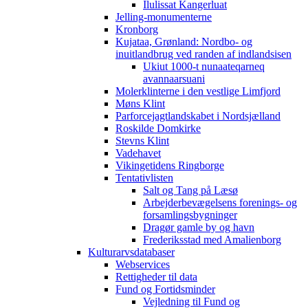
Ilulissat Kangerluat
Jelling-monumenterne
Kronborg
Kujataa, Grønland: Nordbo- og
inuitlandbrug ved randen af indlandsisen
Ukiut 1000-t nunaateqarneq
avannaarsuani
Molerklinterne i den vestlige Limfjord
Møns Klint
Parforcejagtlandskabet i Nordsjælland
Roskilde Domkirke
Stevns Klint
Vadehavet
Vikingetidens Ringborge
Tentativlisten
Salt og Tang på Læsø
Arbejderbevægelsens forenings- og
forsamlingsbygninger
Dragør gamle by og havn
Frederiksstad med Amalienborg
Kulturarvsdatabaser
Webservices
Rettigheder til data
Fund og Fortidsminder
Vejledning til Fund og