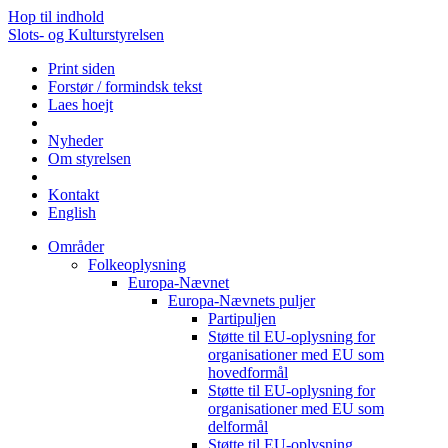
Hop til indhold
Slots- og Kulturstyrelsen
Print siden
Forstør / formindsk tekst
Laes hoejt
Nyheder
Om styrelsen
Kontakt
English
Områder
Folkeoplysning
Europa-Nævnet
Europa-Nævnets puljer
Partipuljen
Støtte til EU-oplysning for
organisationer med EU som
hovedformål
Støtte til EU-oplysning for
organisationer med EU som
delformål
Støtte til EU-oplysning