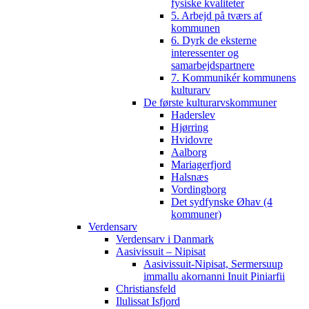
fysiske kvaliteter
5. Arbejd på tværs af
kommunen
6. Dyrk de eksterne
interessenter og
samarbejdspartnere
7. Kommunikér kommunens
kulturarv
De første kulturarvskommuner
Haderslev
Hjørring
Hvidovre
Aalborg
Mariagerfjord
Halsnæs
Vordingborg
Det sydfynske Øhav (4
kommuner)
Verdensarv
Verdensarv i Danmark
Aasivissuit – Nipisat
Aasivissuit-Nipisat, Sermersuup
immallu akornanni Inuit Piniarfii
Christiansfeld
Ilulissat Isfjord