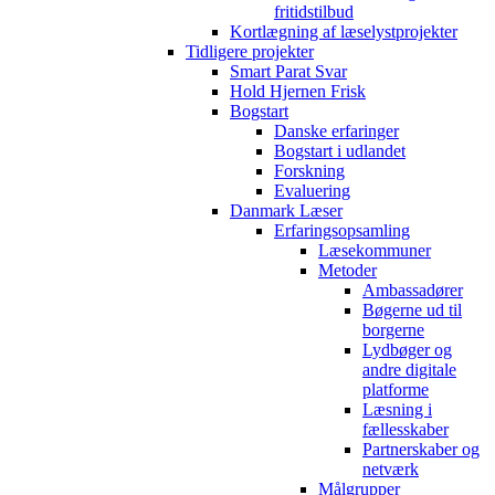
fritidstilbud
Kortlægning af læselystprojekter
Tidligere projekter
Smart Parat Svar
Hold Hjernen Frisk
Bogstart
Danske erfaringer
Bogstart i udlandet
Forskning
Evaluering
Danmark Læser
Erfaringsopsamling
Læsekommuner
Metoder
Ambassadører
Bøgerne ud til
borgerne
Lydbøger og
andre digitale
platforme
Læsning i
fællesskaber
Partnerskaber og
netværk
Målgrupper