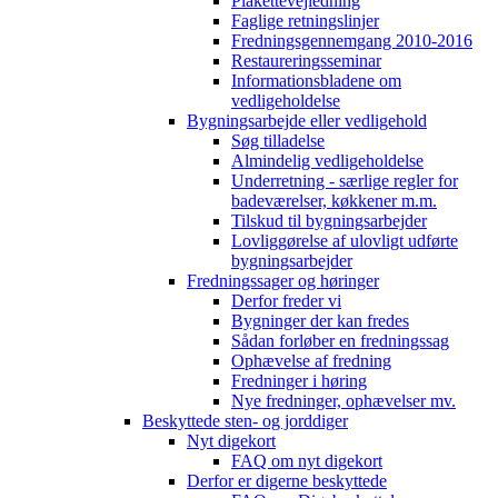
Plakettevejledning
Faglige retningslinjer
Fredningsgennemgang 2010-2016
Restaureringsseminar
Informationsbladene om
vedligeholdelse
Bygningsarbejde eller vedligehold
Søg tilladelse
Almindelig vedligeholdelse
Underretning - særlige regler for
badeværelser, køkkener m.m.
Tilskud til bygningsarbejder
Lovliggørelse af ulovligt udførte
bygningsarbejder
Fredningssager og høringer
Derfor freder vi
Bygninger der kan fredes
Sådan forløber en fredningssag
Ophævelse af fredning
Fredninger i høring
Nye fredninger, ophævelser mv.
Beskyttede sten- og jorddiger
Nyt digekort
FAQ om nyt digekort
Derfor er digerne beskyttede