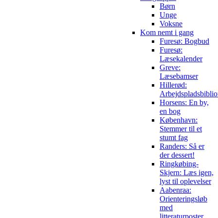
Børn
Unge
Voksne
Kom nemt i gang
Furesø: Bogbud
Furesø:
Læsekalender
Greve:
Læsebamser
Hillerød:
Arbejdspladsbiblio
Horsens: En by,
en bog
København:
Stemmer til et
stumt fag
Randers: Så er
der dessert!
Ringkøbing-
Skjern: Læs igen,
lyst til oplevelser
Aabenraa:
Orienteringsløb
med
litteraturposter