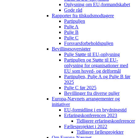
Oplysning om EU-formandskabet
Gode råd
Rapporter fra tilskudsmodtagere
Partipuljen
Pulje A
Pulje B
Pulje C
Forsvarsforbeholdspuljen
Bevillingsoversigter
Pulje Støtte til EU-oplysning
Partipuljen og Støtte til EU-
oplysning for organisationer med
EU som hoved- og delformål
Partipuljen, Pulje A og Pulje B før
2025
Pulje C før 2025
Bevillinger fra diverse puljer
Europa-Nævnets arrangementer og
initiativer
EU-formidling i en brydningstid
Erfaringskonferencen 2023
Tidligere erfaringskonferencer
Fællesprojektet i 2022
Tidligere fællesprojekter
Om Europa-Nævnet