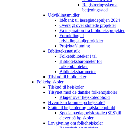
Registreringsskema
betjeningssted
Udviklingsmidler
Idébank til læseglædepuljen 2024
Oversigt over støttede projekter
Få inspiration fra biblioteksprojekter
Formidling af
udviklingspuljeprojekter
Projektafslutning
Biblioteksstatistik
Folkebiblioteker i tal
Biblioteksbarometer for
folkebiblioteker
Biblioteksbarometer
Tilskud til biblioteker
Folkehøjskoler
Tilskud til højskoler
Tilsynet med de danske folkehøjskoler
Klager over højskoleophold
Hvem kan komme på højskole?
Støtte til højskoler og højskoleophold
Specialpædagogisk støtte (SPS) til
elever på højskoler
Lovgivning om folkehøjskoler