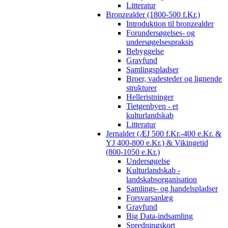
Litteratur
Bronzealder (1800-500 f.Kr.)
Introduktion til bronzealder
Forundersøgelses- og
undersøgelsespraksis
Bebyggelse
Gravfund
Samlingspladser
Broer, vadesteder og lignende
strukturer
Helleristninger
Tietgenbyen - et
kulturlandskab
Litteratur
Jernalder (ÆJ 500 f.Kr.-400 e.Kr. &
YJ 400-800 e.Kr.) & Vikingetid
(800-1050 e.Kr.)
Undersøgelse
Kulturlandskab -
landskabsorganisation
Samlings- og handelspladser
Forsvarsanlæg
Gravfund
Big Data-indsamling
Spredningskort