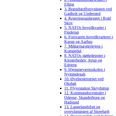
Elling
3. Brændstofforsyningen ved
Gadholt og Understed
4. Regeringsanlægget i Rold
Skov
5. NATOs hovedkvarter i
Finderup
6. Forsvarets hovedkvarterer i
Karup og Aarhus
7. Militærnægterlejren i
Kompedal
8. NATOs støttedepoter i
Klosterheden, Jerup og
Esbjerg
9. Hjemmeværnsskolen i
Nymindegab
10. Øvelsesterrænet ved
Oksbøl
11. Flyvestation Skrydstrup
12. Kommandocentraler i
Odense, Skanderborg og
Hadsund
13. Langelandsfort og
overvågningen af Storebælt