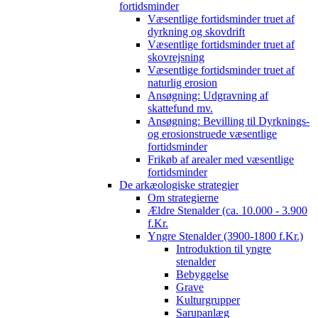
fortidsminder
Væsentlige fortidsminder truet af
dyrkning og skovdrift
Væsentlige fortidsminder truet af
skovrejsning
Væsentlige fortidsminder truet af
naturlig erosion
Ansøgning: Udgravning af
skattefund mv.
Ansøgning: Bevilling til Dyrknings-
og erosionstruede væsentlige
fortidsminder
Frikøb af arealer med væsentlige
fortidsminder
De arkæologiske strategier
Om strategierne
Ældre Stenalder (ca. 10.000 - 3.900
f.Kr.
Yngre Stenalder (3900-1800 f.Kr.)
Introduktion til yngre
stenalder
Bebyggelse
Grave
Kulturgrupper
Sarupanlæg