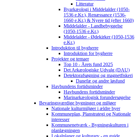
Litteratur
Byarkæologi i Middelalder (1050-
1536 e.Kr.), Renæssance (1536-
1660 e.Kr.) & Nyere tid (efter 1660)
Middelalder - Landbebyggelse
(1050-1536 e.Kr.)
Middelalder - Ødekirker (1050-1536
e.Kr.)
Introduktion til bygherre
Introduktion for bygherre
Projekter og temaer
Top 10 - Årets fund 2025
Det Arkæologiske Udvalg (DAU)
Detektorafsøgning og magnetfiskeri
Danefæ og andre løsfund
Havbundens fortidsminder
Havbundens fortidsminder
Marinarkæologisk forundersøgelse
Bevaringsværdige bygninger og miljøer
Nationale kulturmiljøer i ældre byer
Kommuneplan, Planstrategi og Nationale
interesser
Kommunenetværk - Bygningskulturen i
planlægningen
Lokalplaner og kulturarv - en guide