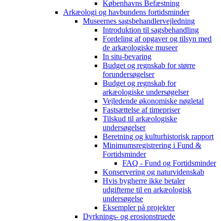
Københavns Befæstning
Arkæologi og havbundens fortidsminder
Museernes sagsbehandlervejledning
Introduktion til sagsbehandling
Fordeling af opgaver og tilsyn med
de arkæologiske museer
In situ-bevaring
Budget og regnskab for større
forundersøgelser
Budget og regnskab for
arkæologiske undersøgelser
Vejledende økonomiske nøgletal
Fastsættelse af timepriser
Tilskud til arkæologiske
undersøgelser
Beretning og kulturhistorisk rapport
Minimumsregistrering i Fund &
Fortidsminder
FAQ - Fund og Fortidsminder
Konservering og naturvidenskab
Hvis bygherre ikke betaler
udgifterne til en arkæologisk
undersøgelse
Eksempler på projekter
Dyrknings- og erosionstruede