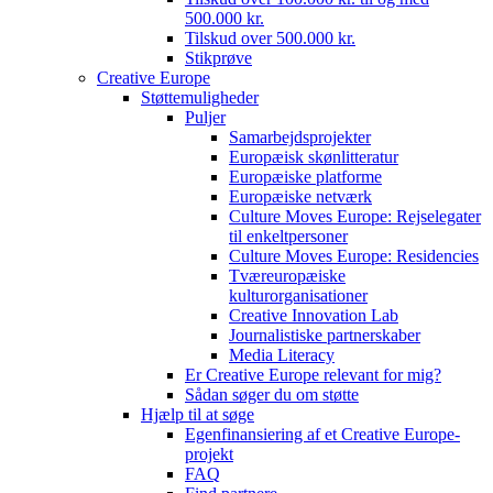
500.000 kr.
Tilskud over 500.000 kr.
Stikprøve
Creative Europe
Støttemuligheder
Puljer
Samarbejdsprojekter
Europæisk skønlitteratur
Europæiske platforme
Europæiske netværk
Culture Moves Europe: Rejselegater
til enkeltpersoner
Culture Moves Europe: Residencies
Tværeuropæiske
kulturorganisationer
Creative Innovation Lab
Journalistiske partnerskaber
Media Literacy
Er Creative Europe relevant for mig?
Sådan søger du om støtte
Hjælp til at søge
Egenfinansiering af et Creative Europe-
projekt
FAQ