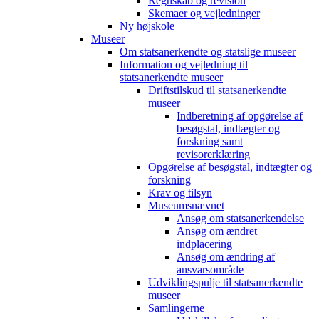
Regnskab og revision
Skemaer og vejledninger
Ny højskole
Museer
Om statsanerkendte og statslige museer
Information og vejledning til
statsanerkendte museer
Driftstilskud til statsanerkendte
museer
Indberetning af opgørelse af
besøgstal, indtægter og
forskning samt
revisorerklæring
Opgørelse af besøgstal, indtægter og
forskning
Krav og tilsyn
Museumsnævnet
Ansøg om statsanerkendelse
Ansøg om ændret
indplacering
Ansøg om ændring af
ansvarsområde
Udviklingspulje til statsanerkendte
museer
Samlingerne