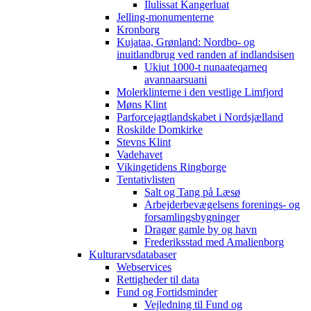
Ilulissat Kangerluat
Jelling-monumenterne
Kronborg
Kujataa, Grønland: Nordbo- og
inuitlandbrug ved randen af indlandsisen
Ukiut 1000-t nunaateqarneq
avannaarsuani
Molerklinterne i den vestlige Limfjord
Møns Klint
Parforcejagtlandskabet i Nordsjælland
Roskilde Domkirke
Stevns Klint
Vadehavet
Vikingetidens Ringborge
Tentativlisten
Salt og Tang på Læsø
Arbejderbevægelsens forenings- og
forsamlingsbygninger
Dragør gamle by og havn
Frederiksstad med Amalienborg
Kulturarvsdatabaser
Webservices
Rettigheder til data
Fund og Fortidsminder
Vejledning til Fund og