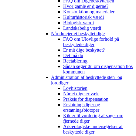
FAQ om Digebeskyttelsen
Hvor gamle er digerne?
Konstruktion og materialer
Kulturhistorisk værdi
Biologisk værdi
Landskabelig værdi
Når du ejer et beskyttet dige
FAQ om Ulovlige forhold på
beskyttede diger
Er mit dige beskyttet?
Det må du
Reetablering
Sådan søger du om dispensation hos
kommunen
Administration af beskyttede sten- og
jorddiger
Lovhistorien
Når et dige er væk
Praksis for dispensation
Erstatningsdiger og
erstatningsbiotoper
Kilder til vurdering af sager om
fjernede diger
Arkæologiske undersøgelser af
beskyttede diger