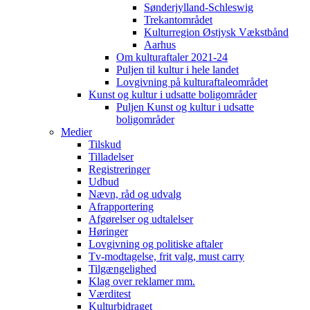
Sønderjylland-Schleswig
Trekantområdet
Kulturregion Østjysk Vækstbånd
Aarhus
Om kulturaftaler 2021-24
Puljen til kultur i hele landet
Lovgivning på kulturaftaleområdet
Kunst og kultur i udsatte boligområder
Puljen Kunst og kultur i udsatte
boligområder
Medier
Tilskud
Tilladelser
Registreringer
Udbud
Nævn, råd og udvalg
Afrapportering
Afgørelser og udtalelser
Høringer
Lovgivning og politiske aftaler
Tv-modtagelse, frit valg, must carry
Tilgængelighed
Klag over reklamer mm.
Værditest
Kulturbidraget