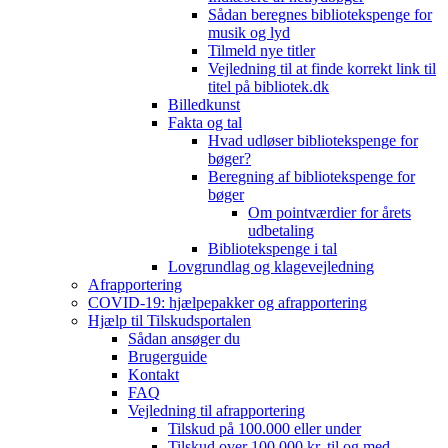
Sådan beregnes bibliotekspenge for
musik og lyd
Tilmeld nye titler
Vejledning til at finde korrekt link til
titel på bibliotek.dk
Billedkunst
Fakta og tal
Hvad udløser bibliotekspenge for
bøger?
Beregning af bibliotekspenge for
bøger
Om pointværdier for årets
udbetaling
Bibliotekspenge i tal
Lovgrundlag og klagevejledning
Afrapportering
COVID-19: hjælpepakker og afrapportering
Hjælp til Tilskudsportalen
Sådan ansøger du
Brugerguide
Kontakt
FAQ
Vejledning til afrapportering
Tilskud på 100.000 eller under
Tilskud over 100.000 kr. til og med