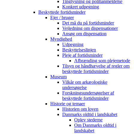
Tinglysning og politianmeldelse
Konkret udpegning
Beskyttede fortidsminder
Ejer / bruger
Det må du på fortidsminder
Vejledning om dispensationer
Ansøg om dispensation
Myndighed
Udpegning
Beskyttelseslinjen
Pleje af fortidsminder
Afbrænding som plejemetode
Tilsyn og håndhævelse af regler om
beskyttede fortidsminder
Museum
Vilkår om arkæologiske
undersøgelse
Forskningsundersøgelser af
beskyttede fortidsminder
Historie og temaer
Historien om loven
Danmarks oldtid i landskabet
Oplev stederne
Om Danmarks oldtid i
landskabet