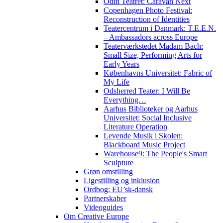
Odin Teatret: Caravan Next
Copenhagen Photo Festival:
Reconstruction of Identities
Teatercentrum i Danmark: T.E.E.N.
– Ambassadors across Europe
Teaterværkstedet Madam Bach:
Small Size, Performing Arts for
Early Years
Københavns Universitet: Fabric of
My Life
Odsherred Teater: I Will Be
Everything…
Aarhus Biblioteker og Aarhus
Universitet: Social Inclusive
Literature Operation
Levende Musik i Skolen:
Blackboard Music Project
Warehouse9: The People's Smart
Sculpture
Grøn omstilling
Ligestilling og inklusion
Ordbog: EU’sk-dansk
Partnerskaber
Videoguides
Om Creative Europe