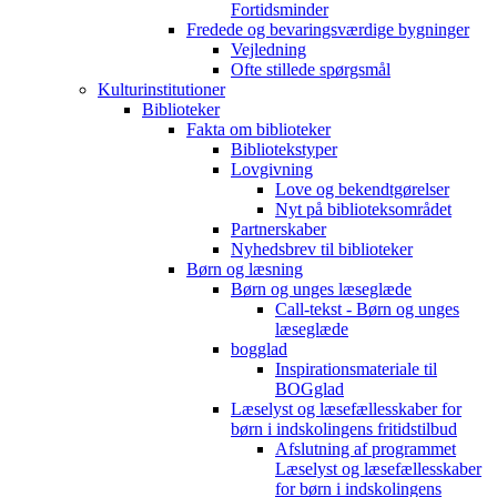
Fortidsminder
Fredede og bevaringsværdige bygninger
Vejledning
Ofte stillede spørgsmål
Kulturinstitutioner
Biblioteker
Fakta om biblioteker
Bibliotekstyper
Lovgivning
Love og bekendtgørelser
Nyt på biblioteksområdet
Partnerskaber
Nyhedsbrev til biblioteker
Børn og læsning
Børn og unges læseglæde
Call-tekst - Børn og unges
læseglæde
bogglad
Inspirationsmateriale til
BOGglad
Læselyst og læsefællesskaber for
børn i indskolingens fritidstilbud
Afslutning af programmet
Læselyst og læsefællesskaber
for børn i indskolingens