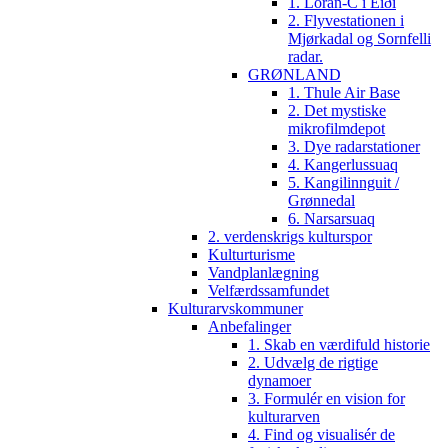
1. Loran-C i Eiði
2. Flyvestationen i
Mjørkadal og Sornfelli
radar.
GRØNLAND
1. Thule Air Base
2. Det mystiske
mikrofilmdepot
3. Dye radarstationer
4. Kangerlussuaq
5. Kangilinnguit /
Grønnedal
6. Narsarsuaq
2. verdenskrigs kulturspor
Kulturturisme
Vandplanlægning
Velfærdssamfundet
Kulturarvskommuner
Anbefalinger
1. Skab en værdifuld historie
2. Udvælg de rigtige
dynamoer
3. Formulér en vision for
kulturarven
4. Find og visualisér de