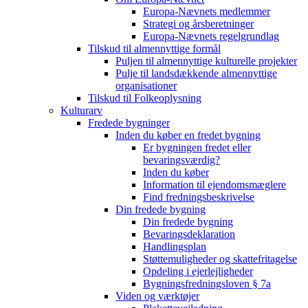
Europa-Nævnets medlemmer
Strategi og årsberetninger
Europa-Nævnets regelgrundlag
Tilskud til almennyttige formål
Puljen til almennyttige kulturelle projekter
Pulje til landsdækkende almennyttige
organisationer
Tilskud til Folkeoplysning
Kulturarv
Fredede bygninger
Inden du køber en fredet bygning
Er bygningen fredet eller
bevaringsværdig?
Inden du køber
Information til ejendomsmæglere
Find fredningsbeskrivelse
Din fredede bygning
Din fredede bygning
Bevaringsdeklaration
Handlingsplan
Støttemuligheder og skattefritagelse
Opdeling i ejerlejligheder
Bygningsfredningsloven § 7a
Viden og værktøjer