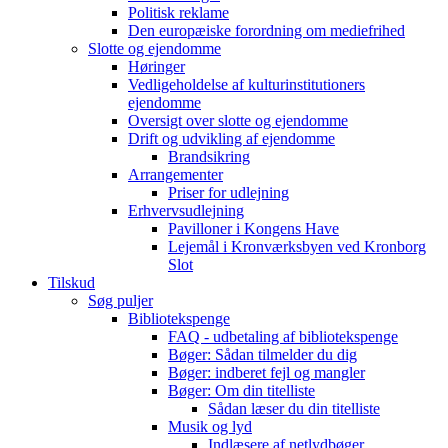
Politisk reklame
Den europæiske forordning om mediefrihed
Slotte og ejendomme
Høringer
Vedligeholdelse af kulturinstitutioners
ejendomme
Oversigt over slotte og ejendomme
Drift og udvikling af ejendomme
Brandsikring
Arrangementer
Priser for udlejning
Erhvervsudlejning
Pavilloner i Kongens Have
Lejemål i Kronværksbyen ved Kronborg
Slot
Tilskud
Søg puljer
Bibliotekspenge
FAQ - udbetaling af bibliotekspenge
Bøger: Sådan tilmelder du dig
Bøger: indberet fejl og mangler
Bøger: Om din titelliste
Sådan læser du din titelliste
Musik og lyd
Indlæsere af netlydbøger