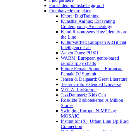
Find partnere
Forstå den politiske baggrund
Fremhævede projekter
Khora: DigiTraining
Kunsthal Aarhus: Excavating
Contemporary Archaeology
Knud Rasmussens Hus: Identity on
the Line
Kulturværftet: European ARTificial
Intelligence Lab
Aaben Dans: PUSH
WARM: European genre-based
radio airplay charts
Future Female Sounds: European
Female DJ Summit
Jensen & Dalgaard: Great Literature
Teater Grob: Extended Universe
VEGA: LivEurope
JazzDanmark: Kids Can
Roskilde Bibliotekerne: A Million
Stories
Swinging Europe: NIMPE og
MOSAIC
Institut for (X): Urban Link Up Euro
Connection