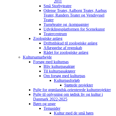
2011
Små Storbyteatre
Odense Teater, Aalborg Teater, Aarhus
Teater, Randers Teater og Vendsyssel
Teater
Turnéteatre og -kompagnier
Udviklingsplatformen for Scenekunst
Teatercentrum
Zoologiske anlæg
Driftstilskud til zoologiske anlæg
Aflæggelse af regnskab
Rådet for zoologiske anlæg
Kultursamarbejde
Forsøg med kulturpas
Bliv kulturpasaktør
Til kulturpasaktører
Om forsøg med kulturpas
Kulturpasforløb
Støttede projekter
Pulje for grønlandsk-orienterede kulturprojekter
Pulje til oplysning om jødisk liv og kultur i
Danmark 2022-2025
Børn og unge
Temasider
Kultur med de små børn