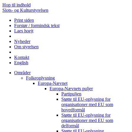
Hop til indhold
Slots- og Kulturstyrelsen
Print siden
Forstør / formindsk tekst
Laes hoejt
Nyheder
Om styrelsen
Kontakt
English
Områder
Folkeoplysning
Europa-Nævnet
Europa-Nævnets puljer
Partipuljen
Støtte til EU-oplysning for
organisationer med EU som
hovedformål
Støtte til EU-oplysning for
organisationer med EU som
delformål
Støtte til EU-oplysning