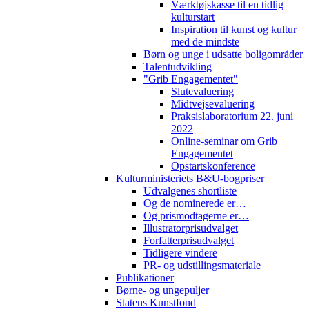
Værktøjskasse til en tidlig
kulturstart
Inspiration til kunst og kultur
med de mindste
Børn og unge i udsatte boligområder
Talentudvikling
"Grib Engagementet"
Slutevaluering
Midtvejsevaluering
Praksislaboratorium 22. juni
2022
Online-seminar om Grib
Engagementet
Opstartskonference
Kulturministeriets B&U-bogpriser
Udvalgenes shortliste
Og de nominerede er…
Og prismodtagerne er…
Illustratorprisudvalget
Forfatterprisudvalget
Tidligere vindere
PR- og udstillingsmateriale
Publikationer
Børne- og ungepuljer
Statens Kunstfond