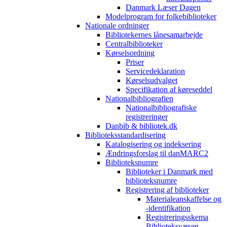
Danmark Læser Dagen
Modelprogram for folkebiblioteker
Nationale ordninger
Bibliotekernes lånesamarbejde
Centralbiblioteker
Kørselsordning
Priser
Servicedeklaration
Kørselsudvalget
Specifikation af køreseddel
Nationalbibliografien
Nationalbibliografiske
registreringer
Danbib & bibliotek.dk
Biblioteksstandardisering
Katalogisering og indeksering
Ændringsforslag til danMARC2
Biblioteksnumre
Biblioteker i Danmark med
biblioteksnumre
Registrering af biblioteker
Materialeanskaffelse og
-identifikation
Registreringsskema
Biblioteksvæsen