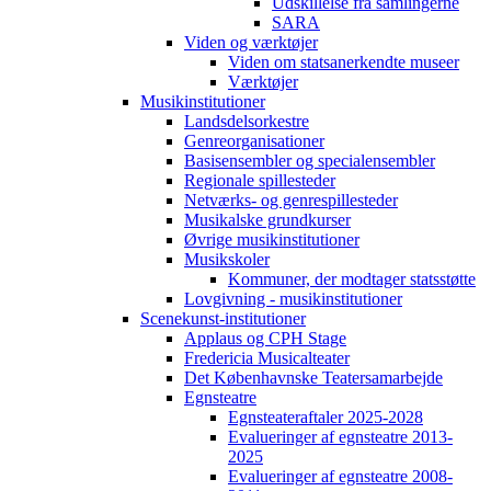
Udskillelse fra samlingerne
SARA
Viden og værktøjer
Viden om statsanerkendte museer
Værktøjer
Musikinstitutioner
Landsdelsorkestre
Genreorganisationer
Basisensembler og specialensembler
Regionale spillesteder
Netværks- og genrespillesteder
Musikalske grundkurser
Øvrige musikinstitutioner
Musikskoler
Kommuner, der modtager statsstøtte
Lovgivning - musikinstitutioner
Scenekunst-institutioner
Applaus og CPH Stage
Fredericia Musicalteater
Det Københavnske Teatersamarbejde
Egnsteatre
Egnsteateraftaler 2025-2028
Evalueringer af egnsteatre 2013-
2025
Evalueringer af egnsteatre 2008-