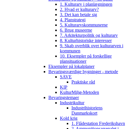
1. Kulturarv i planlægningen
2. Hvad er kulturarv?
3. Det kan betale sig
4. Planstrategi
5. Kulturarvskommunerne
6. Brug museerne
7. Arkitekturpolitik og kulturarv
8. Kulturhistoriske interesser
9. Skab overblik over kulturarven i
kommunen
10. Eksempler på forskellige
plansituationer
Eksempler på lokalplaner
Bevaringsværdige bygninger - metode
SAVE
Praktiske råd
KIP
KulturMiljø-Metoden
Bevaringstemaer
Industrikultur
Industrihistoriens
Danmarkskort
Kold krig
1. Flådestation Frederikshavn
2. Ammunitionsarsenalet i