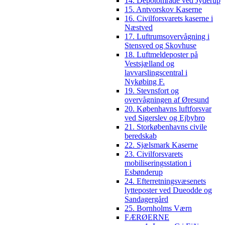
14. Depotområde ved Jyderup
15. Antvorskov Kaserne
16. Civilforsvarets kaserne i
Næstved
17. Luftrumsovervågning i
Stensved og Skovhuse
18. Luftmeldeposter på
Vestsjælland og
lavvarslingscentral i
Nykøbing F.
19. Stevnsfort og
overvågningen af Øresund
20. Københavns luftforsvar
ved Sigerslev og Ejbybro
21. Storkøbenhavns civile
beredskab
22. Sjælsmark Kaserne
23. Civilforsvarets
mobiliseringsstation i
Esbønderup
24. Efterretningsvæsenets
lytteposter ved Dueodde og
Sandagergård
25. Bornholms Værn
FÆRØERNE