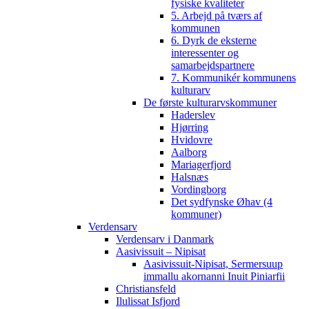
fysiske kvaliteter
5. Arbejd på tværs af
kommunen
6. Dyrk de eksterne
interessenter og
samarbejdspartnere
7. Kommunikér kommunens
kulturarv
De første kulturarvskommuner
Haderslev
Hjørring
Hvidovre
Aalborg
Mariagerfjord
Halsnæs
Vordingborg
Det sydfynske Øhav (4
kommuner)
Verdensarv
Verdensarv i Danmark
Aasivissuit – Nipisat
Aasivissuit-Nipisat, Sermersuup
immallu akornanni Inuit Piniarfii
Christiansfeld
Ilulissat Isfjord