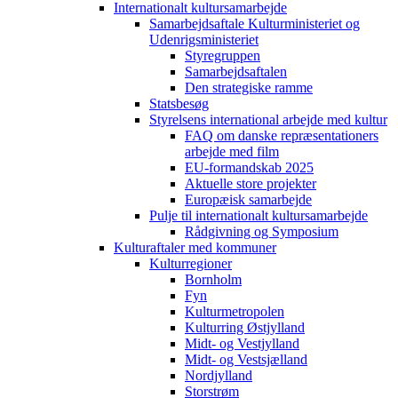
Internationalt kultursamarbejde
Samarbejdsaftale Kulturministeriet og
Udenrigsministeriet
Styregruppen
Samarbejdsaftalen
Den strategiske ramme
Statsbesøg
Styrelsens international arbejde med kultur
FAQ om danske repræsentationers
arbejde med film
EU-formandskab 2025
Aktuelle store projekter
Europæisk samarbejde
Pulje til internationalt kultursamarbejde
Rådgivning og Symposium
Kulturaftaler med kommuner
Kulturregioner
Bornholm
Fyn
Kulturmetropolen
Kulturring Østjylland
Midt- og Vestjylland
Midt- og Vestsjælland
Nordjylland
Storstrøm