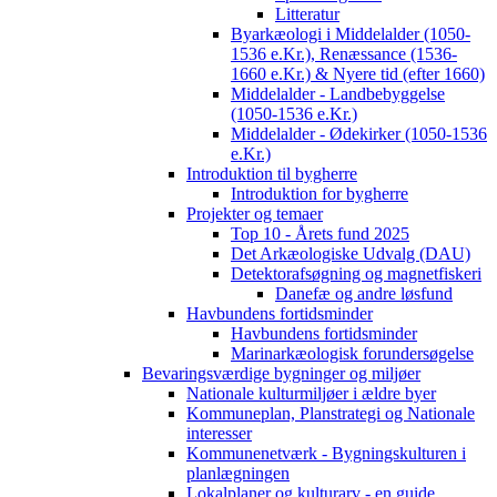
Litteratur
Byarkæologi i Middelalder (1050-
1536 e.Kr.), Renæssance (1536-
1660 e.Kr.) & Nyere tid (efter 1660)
Middelalder - Landbebyggelse
(1050-1536 e.Kr.)
Middelalder - Ødekirker (1050-1536
e.Kr.)
Introduktion til bygherre
Introduktion for bygherre
Projekter og temaer
Top 10 - Årets fund 2025
Det Arkæologiske Udvalg (DAU)
Detektorafsøgning og magnetfiskeri
Danefæ og andre løsfund
Havbundens fortidsminder
Havbundens fortidsminder
Marinarkæologisk forundersøgelse
Bevaringsværdige bygninger og miljøer
Nationale kulturmiljøer i ældre byer
Kommuneplan, Planstrategi og Nationale
interesser
Kommunenetværk - Bygningskulturen i
planlægningen
Lokalplaner og kulturarv - en guide