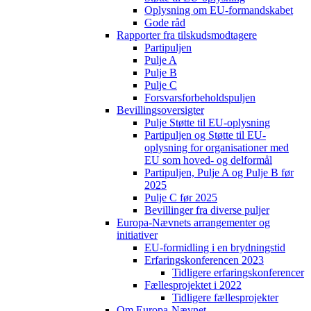
Oplysning om EU-formandskabet
Gode råd
Rapporter fra tilskudsmodtagere
Partipuljen
Pulje A
Pulje B
Pulje C
Forsvarsforbeholdspuljen
Bevillingsoversigter
Pulje Støtte til EU-oplysning
Partipuljen og Støtte til EU-
oplysning for organisationer med
EU som hoved- og delformål
Partipuljen, Pulje A og Pulje B før
2025
Pulje C før 2025
Bevillinger fra diverse puljer
Europa-Nævnets arrangementer og
initiativer
EU-formidling i en brydningstid
Erfaringskonferencen 2023
Tidligere erfaringskonferencer
Fællesprojektet i 2022
Tidligere fællesprojekter
Om Europa-Nævnet