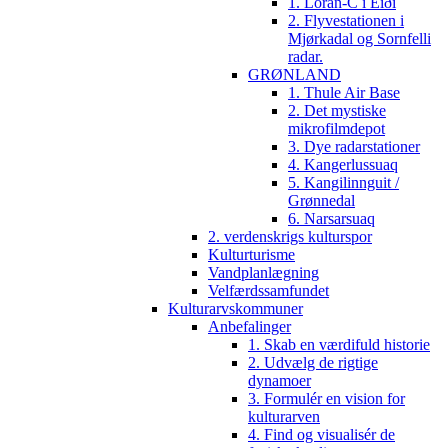
1. Loran-C i Eiði
2. Flyvestationen i
Mjørkadal og Sornfelli
radar.
GRØNLAND
1. Thule Air Base
2. Det mystiske
mikrofilmdepot
3. Dye radarstationer
4. Kangerlussuaq
5. Kangilinnguit /
Grønnedal
6. Narsarsuaq
2. verdenskrigs kulturspor
Kulturturisme
Vandplanlægning
Velfærdssamfundet
Kulturarvskommuner
Anbefalinger
1. Skab en værdifuld historie
2. Udvælg de rigtige
dynamoer
3. Formulér en vision for
kulturarven
4. Find og visualisér de