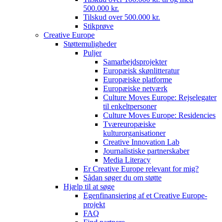
500.000 kr.
Tilskud over 500.000 kr.
Stikprøve
Creative Europe
Støttemuligheder
Puljer
Samarbejdsprojekter
Europæisk skønlitteratur
Europæiske platforme
Europæiske netværk
Culture Moves Europe: Rejselegater
til enkeltpersoner
Culture Moves Europe: Residencies
Tværeuropæiske
kulturorganisationer
Creative Innovation Lab
Journalistiske partnerskaber
Media Literacy
Er Creative Europe relevant for mig?
Sådan søger du om støtte
Hjælp til at søge
Egenfinansiering af et Creative Europe-
projekt
FAQ