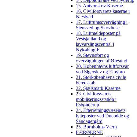
14. Depotområde ved Jyderup
15. Antvorskov Kaserne
16. Civilforsvarets kaserne i
Næstved
17. Luftrumsovervågning i
Stensved og Skovhuse
18. Luftmeldeposter på
Vestsjælland og
lavvarslingscentral i
Nykøbing F.
19. Stevnsfort og
overvågningen af Øresund
20. Københavns luftforsvar
ved Sigerslev og Ejbybro
21. Storkøbenhavns civile
beredskab
22. Sjælsmark Kaserne
23. Civilforsvarets
mobiliseringsstation i
Esbønderup
24. Efterretningsvæsenets
lytteposter ved Dueodde og
Sandagergård
25. Bornholms Værn
FÆRØERNE