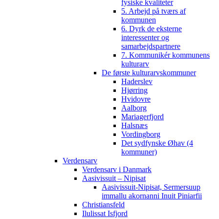
fysiske kvaliteter
5. Arbejd på tværs af
kommunen
6. Dyrk de eksterne
interessenter og
samarbejdspartnere
7. Kommunikér kommunens
kulturarv
De første kulturarvskommuner
Haderslev
Hjørring
Hvidovre
Aalborg
Mariagerfjord
Halsnæs
Vordingborg
Det sydfynske Øhav (4
kommuner)
Verdensarv
Verdensarv i Danmark
Aasivissuit – Nipisat
Aasivissuit-Nipisat, Sermersuup
immallu akornanni Inuit Piniarfii
Christiansfeld
Ilulissat Isfjord