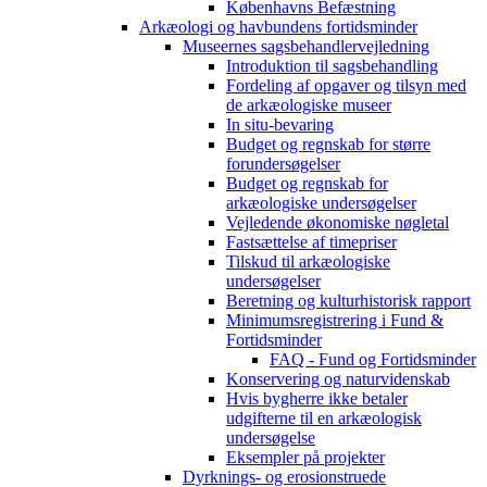
Københavns Befæstning
Arkæologi og havbundens fortidsminder
Museernes sagsbehandlervejledning
Introduktion til sagsbehandling
Fordeling af opgaver og tilsyn med
de arkæologiske museer
In situ-bevaring
Budget og regnskab for større
forundersøgelser
Budget og regnskab for
arkæologiske undersøgelser
Vejledende økonomiske nøgletal
Fastsættelse af timepriser
Tilskud til arkæologiske
undersøgelser
Beretning og kulturhistorisk rapport
Minimumsregistrering i Fund &
Fortidsminder
FAQ - Fund og Fortidsminder
Konservering og naturvidenskab
Hvis bygherre ikke betaler
udgifterne til en arkæologisk
undersøgelse
Eksempler på projekter
Dyrknings- og erosionstruede