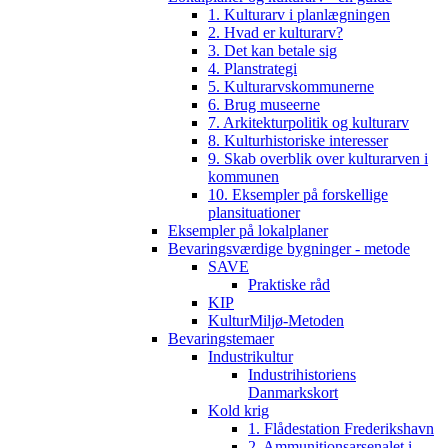
1. Kulturarv i planlægningen
2. Hvad er kulturarv?
3. Det kan betale sig
4. Planstrategi
5. Kulturarvskommunerne
6. Brug museerne
7. Arkitekturpolitik og kulturarv
8. Kulturhistoriske interesser
9. Skab overblik over kulturarven i
kommunen
10. Eksempler på forskellige
plansituationer
Eksempler på lokalplaner
Bevaringsværdige bygninger - metode
SAVE
Praktiske råd
KIP
KulturMiljø-Metoden
Bevaringstemaer
Industrikultur
Industrihistoriens
Danmarkskort
Kold krig
1. Flådestation Frederikshavn
2. Ammunitionsarsenalet i