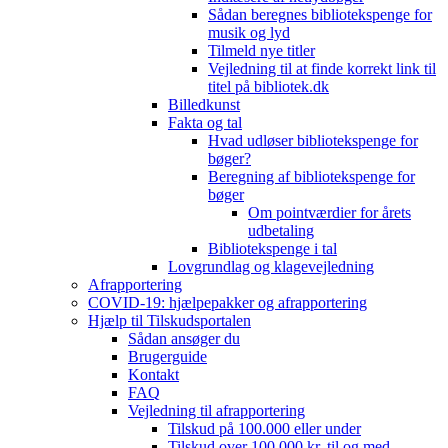
Sådan beregnes bibliotekspenge for
musik og lyd
Tilmeld nye titler
Vejledning til at finde korrekt link til
titel på bibliotek.dk
Billedkunst
Fakta og tal
Hvad udløser bibliotekspenge for
bøger?
Beregning af bibliotekspenge for
bøger
Om pointværdier for årets
udbetaling
Bibliotekspenge i tal
Lovgrundlag og klagevejledning
Afrapportering
COVID-19: hjælpepakker og afrapportering
Hjælp til Tilskudsportalen
Sådan ansøger du
Brugerguide
Kontakt
FAQ
Vejledning til afrapportering
Tilskud på 100.000 eller under
Tilskud over 100.000 kr. til og med