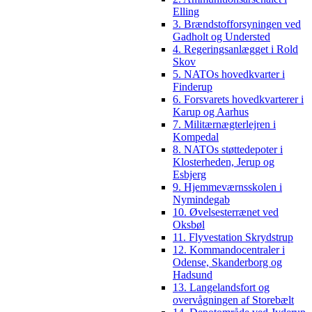
Elling
3. Brændstofforsyningen ved
Gadholt og Understed
4. Regeringsanlægget i Rold
Skov
5. NATOs hovedkvarter i
Finderup
6. Forsvarets hovedkvarterer i
Karup og Aarhus
7. Militærnægterlejren i
Kompedal
8. NATOs støttedepoter i
Klosterheden, Jerup og
Esbjerg
9. Hjemmeværnsskolen i
Nymindegab
10. Øvelsesterrænet ved
Oksbøl
11. Flyvestation Skrydstrup
12. Kommandocentraler i
Odense, Skanderborg og
Hadsund
13. Langelandsfort og
overvågningen af Storebælt