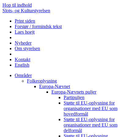
Hop til indhold
Slots- og Kulturstyrelsen
Print siden
Forstør / formindsk tekst
Laes hoejt
Nyheder
Om styrelsen
Kontakt
English
Områder
Folkeoplysning
Europa-Nævnet
Europa-Nævnets puljer
Partipuljen
Støtte til EU-oplysning for
organisationer med EU som
hovedformål
Støtte til EU-oplysning for
organisationer med EU som
delformål
Støtte til EU-oplysning