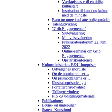
Værktøjskasse til en tidlig
kulturstart
Inspiration til kunst og kultur
med de mindste
Børn og unge i udsatte boligområder
Talentudvikling
"Grib Engagementet"
Slutevaluering
Midtvejsevaluering
Praksislaboratorium 22. juni
2022
Online-seminar om Grib
Engagementet
Opstartskonference
Kulturministeriets B&U-bogpriser
Udvalgenes shortliste
Og de nominerede er…
Og prismodtagerne er…
Illustratorprisudvalget
Forfatterprisudvalget
Tidligere vindere
PR- og udstillingsmateriale
Publikationer
Børne- og ungepuljer
Statens Kunstfond