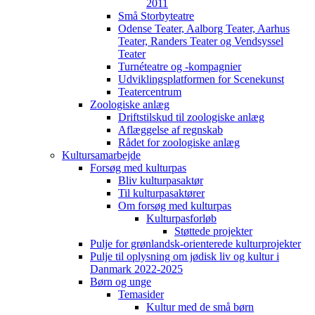
2011
Små Storbyteatre
Odense Teater, Aalborg Teater, Aarhus
Teater, Randers Teater og Vendsyssel
Teater
Turnéteatre og -kompagnier
Udviklingsplatformen for Scenekunst
Teatercentrum
Zoologiske anlæg
Driftstilskud til zoologiske anlæg
Aflæggelse af regnskab
Rådet for zoologiske anlæg
Kultursamarbejde
Forsøg med kulturpas
Bliv kulturpasaktør
Til kulturpasaktører
Om forsøg med kulturpas
Kulturpasforløb
Støttede projekter
Pulje for grønlandsk-orienterede kulturprojekter
Pulje til oplysning om jødisk liv og kultur i
Danmark 2022-2025
Børn og unge
Temasider
Kultur med de små børn