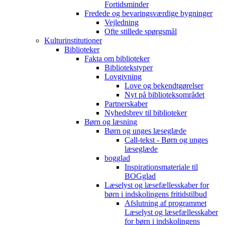
Fortidsminder
Fredede og bevaringsværdige bygninger
Vejledning
Ofte stillede spørgsmål
Kulturinstitutioner
Biblioteker
Fakta om biblioteker
Bibliotekstyper
Lovgivning
Love og bekendtgørelser
Nyt på biblioteksområdet
Partnerskaber
Nyhedsbrev til biblioteker
Børn og læsning
Børn og unges læseglæde
Call-tekst - Børn og unges
læseglæde
bogglad
Inspirationsmateriale til
BOGglad
Læselyst og læsefællesskaber for
børn i indskolingens fritidstilbud
Afslutning af programmet
Læselyst og læsefællesskaber
for børn i indskolingens