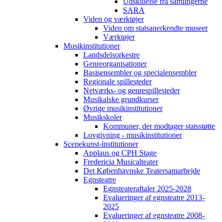
Udskillelse fra samlingerne
SARA
Viden og værktøjer
Viden om statsanerkendte museer
Værktøjer
Musikinstitutioner
Landsdelsorkestre
Genreorganisationer
Basisensembler og specialensembler
Regionale spillesteder
Netværks- og genrespillesteder
Musikalske grundkurser
Øvrige musikinstitutioner
Musikskoler
Kommuner, der modtager statsstøtte
Lovgivning - musikinstitutioner
Scenekunst-institutioner
Applaus og CPH Stage
Fredericia Musicalteater
Det Københavnske Teatersamarbejde
Egnsteatre
Egnsteateraftaler 2025-2028
Evalueringer af egnsteatre 2013-
2025
Evalueringer af egnsteatre 2008-