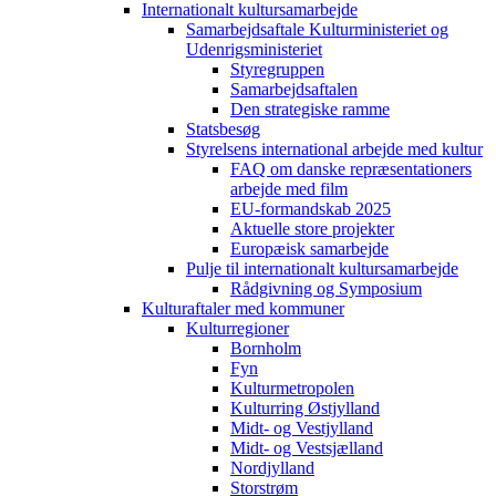
Internationalt kultursamarbejde
Samarbejdsaftale Kulturministeriet og
Udenrigsministeriet
Styregruppen
Samarbejdsaftalen
Den strategiske ramme
Statsbesøg
Styrelsens international arbejde med kultur
FAQ om danske repræsentationers
arbejde med film
EU-formandskab 2025
Aktuelle store projekter
Europæisk samarbejde
Pulje til internationalt kultursamarbejde
Rådgivning og Symposium
Kulturaftaler med kommuner
Kulturregioner
Bornholm
Fyn
Kulturmetropolen
Kulturring Østjylland
Midt- og Vestjylland
Midt- og Vestsjælland
Nordjylland
Storstrøm