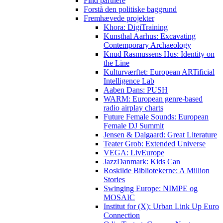
Find partnere
Forstå den politiske baggrund
Fremhævede projekter
Khora: DigiTraining
Kunsthal Aarhus: Excavating
Contemporary Archaeology
Knud Rasmussens Hus: Identity on
the Line
Kulturværftet: European ARTificial
Intelligence Lab
Aaben Dans: PUSH
WARM: European genre-based
radio airplay charts
Future Female Sounds: European
Female DJ Summit
Jensen & Dalgaard: Great Literature
Teater Grob: Extended Universe
VEGA: LivEurope
JazzDanmark: Kids Can
Roskilde Bibliotekerne: A Million
Stories
Swinging Europe: NIMPE og
MOSAIC
Institut for (X): Urban Link Up Euro
Connection