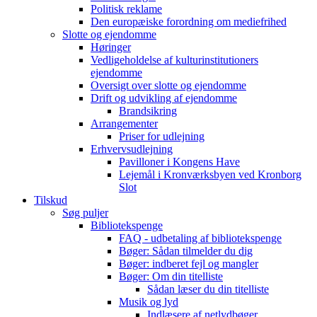
Politisk reklame
Den europæiske forordning om mediefrihed
Slotte og ejendomme
Høringer
Vedligeholdelse af kulturinstitutioners
ejendomme
Oversigt over slotte og ejendomme
Drift og udvikling af ejendomme
Brandsikring
Arrangementer
Priser for udlejning
Erhvervsudlejning
Pavilloner i Kongens Have
Lejemål i Kronværksbyen ved Kronborg
Slot
Tilskud
Søg puljer
Bibliotekspenge
FAQ - udbetaling af bibliotekspenge
Bøger: Sådan tilmelder du dig
Bøger: indberet fejl og mangler
Bøger: Om din titelliste
Sådan læser du din titelliste
Musik og lyd
Indlæsere af netlydbøger