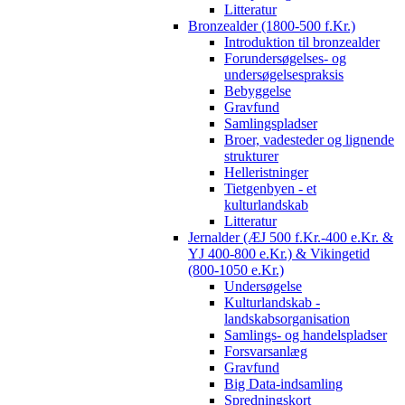
Litteratur
Bronzealder (1800-500 f.Kr.)
Introduktion til bronzealder
Forundersøgelses- og
undersøgelsespraksis
Bebyggelse
Gravfund
Samlingspladser
Broer, vadesteder og lignende
strukturer
Helleristninger
Tietgenbyen - et
kulturlandskab
Litteratur
Jernalder (ÆJ 500 f.Kr.-400 e.Kr. &
YJ 400-800 e.Kr.) & Vikingetid
(800-1050 e.Kr.)
Undersøgelse
Kulturlandskab -
landskabsorganisation
Samlings- og handelspladser
Forsvarsanlæg
Gravfund
Big Data-indsamling
Spredningskort