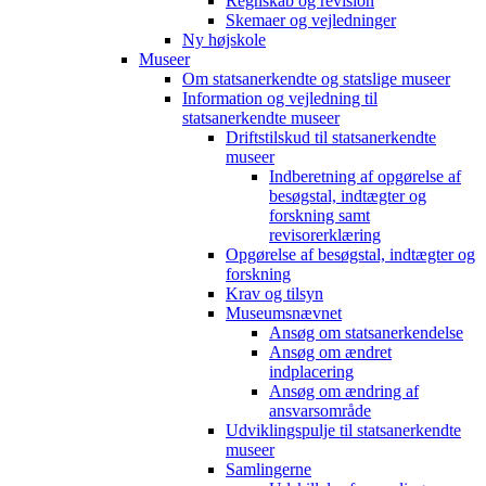
Regnskab og revision
Skemaer og vejledninger
Ny højskole
Museer
Om statsanerkendte og statslige museer
Information og vejledning til
statsanerkendte museer
Driftstilskud til statsanerkendte
museer
Indberetning af opgørelse af
besøgstal, indtægter og
forskning samt
revisorerklæring
Opgørelse af besøgstal, indtægter og
forskning
Krav og tilsyn
Museumsnævnet
Ansøg om statsanerkendelse
Ansøg om ændret
indplacering
Ansøg om ændring af
ansvarsområde
Udviklingspulje til statsanerkendte
museer
Samlingerne