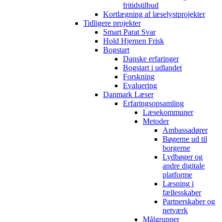
fritidstilbud
Kortlægning af læselystprojekter
Tidligere projekter
Smart Parat Svar
Hold Hjernen Frisk
Bogstart
Danske erfaringer
Bogstart i udlandet
Forskning
Evaluering
Danmark Læser
Erfaringsopsamling
Læsekommuner
Metoder
Ambassadører
Bøgerne ud til
borgerne
Lydbøger og
andre digitale
platforme
Læsning i
fællesskaber
Partnerskaber og
netværk
Målgrupper