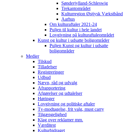
Sønderjylland-Schleswig
Trekantområdet
Kulturregion Østjysk Vækstbånd
Aarhus
Om kulturaftaler 2021-24
Puljen til kultur i hele landet
Lovgivning på kulturaftaleområdet
Kunst og kultur i udsatte boligområder
Puljen Kunst og kultur i udsatte
boligområder
Medier
Tilskud
Tilladelser
Registreringer
Udbud
Nævn, råd og udvalg
Afrapportering
Afgørelser og udtalelser
Høringer
Lovgivning og politiske aftaler
Tv-modtagelse, frit valg, must carry
Tilgængelighed
Klag over reklamer mm.
Værditest
Kulturbidraget