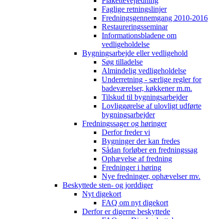
Plakettevejledning
Faglige retningslinjer
Fredningsgennemgang 2010-2016
Restaureringsseminar
Informationsbladene om
vedligeholdelse
Bygningsarbejde eller vedligehold
Søg tilladelse
Almindelig vedligeholdelse
Underretning - særlige regler for
badeværelser, køkkener m.m.
Tilskud til bygningsarbejder
Lovliggørelse af ulovligt udførte
bygningsarbejder
Fredningssager og høringer
Derfor freder vi
Bygninger der kan fredes
Sådan forløber en fredningssag
Ophævelse af fredning
Fredninger i høring
Nye fredninger, ophævelser mv.
Beskyttede sten- og jorddiger
Nyt digekort
FAQ om nyt digekort
Derfor er digerne beskyttede