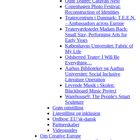
Odin Teatret: Caravan Next
Copenhagen Photo Festival:
Reconstruction of Identities
Teatercentrum i Danmark: T.E.E.N.
– Ambassadors across Europe
Teaterværkstedet Madam Bach:
Small Size, Performing Arts for
Early Years
Københavns Universitet: Fabric of
My Life
Odsherred Teater: I Will Be
Everything…
Aarhus Biblioteker og Aarhus
Universitet: Social Inclusive
Literature Operation
Levende Musik i Skolen:
Blackboard Music Project
Warehouse9: The People's Smart
Sculpture
Grøn omstilling
Ligestilling og inklusion
Ordbog: EU’sk-dansk
Partnerskaber
Videoguides
Om Creative Europe