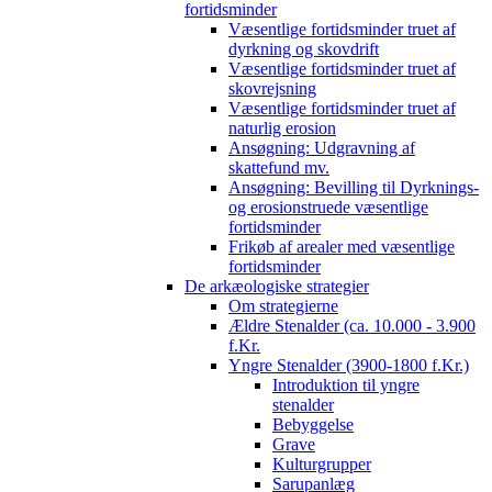
fortidsminder
Væsentlige fortidsminder truet af
dyrkning og skovdrift
Væsentlige fortidsminder truet af
skovrejsning
Væsentlige fortidsminder truet af
naturlig erosion
Ansøgning: Udgravning af
skattefund mv.
Ansøgning: Bevilling til Dyrknings-
og erosionstruede væsentlige
fortidsminder
Frikøb af arealer med væsentlige
fortidsminder
De arkæologiske strategier
Om strategierne
Ældre Stenalder (ca. 10.000 - 3.900
f.Kr.
Yngre Stenalder (3900-1800 f.Kr.)
Introduktion til yngre
stenalder
Bebyggelse
Grave
Kulturgrupper
Sarupanlæg