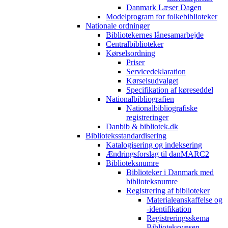
Danmark Læser Dagen
Modelprogram for folkebiblioteker
Nationale ordninger
Bibliotekernes lånesamarbejde
Centralbiblioteker
Kørselsordning
Priser
Servicedeklaration
Kørselsudvalget
Specifikation af køreseddel
Nationalbibliografien
Nationalbibliografiske
registreringer
Danbib & bibliotek.dk
Biblioteksstandardisering
Katalogisering og indeksering
Ændringsforslag til danMARC2
Biblioteksnumre
Biblioteker i Danmark med
biblioteksnumre
Registrering af biblioteker
Materialeanskaffelse og
-identifikation
Registreringsskema
Biblioteksvæsen