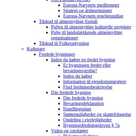
Europa-Nævnets medlemmer
Strategi og årsberetninger
Europa-Nævnets regelgrundlag
Tilskud til almennyttige formål
Puljen til almennyttige kulturelle projekter
Pulje til landsdækkende almennyttige
organisationer
Tilskud til Folkeoplysning
Kulturarv
Fredede bygninger
Inden du køber en fredet bygning
Er bygningen fredet eller
bevaringsværdig?
Inden du køber
Information til ejendomsmæglere
Find fredningsbeskrivelse
Din fredede bygning
Din fredede bygning
Bevaringsdeklaration
Handlingsplan
Støttemuligheder og skattefritagelse
Opdeling i ejerlejligheder
Bygningsfredningsloven § 7a
Viden og værktøjer