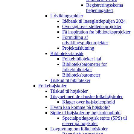
Registreringsskema
betjeningssted
Udviklingsmidler
Idébank til læseglædepuljen 2024
Oversigt over støttede projekter
Få inspiration fra biblioteksprojekter
Formidling af
udviklingspuljeprojekter
Projektafslutning
Biblioteksstatistik
Folkebiblioteker i tal
Biblioteksbarometer for
folkebiblioteker
Biblioteksbarometer
Tilskud til biblioteker
Folkehøjskoler
Tilskud til højskoler
Tilsynet med de danske folkehøjskoler
Klager over højskoleophold
Hvem kan komme på højskole?
Støtte til højskoler og højskoleophold
Specialpædagogisk støtte (SPS) til
elever på højskoler
Lovgivning om folkehøjskoler