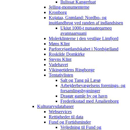
Ilulissat Kangerluat
Jelling-monumenterne
Kronborg
Kujataa, Grønland: Nordbo- og
inuitlandbrug ved randen af indlandsisen
Ukiut 1000-t nunaateqarneq
avannaarsuani
Molerklinterne i den vestlige Limfjord
Møns Klint
Parforcejagtlandskabet i Nordsjælland
Roskilde Domkirke
Stevns Klint
Vadehavet
Vikingetidens Ringborge
Tentativlisten
Salt og Tang på Læsø
Arbejderbevægelsens forenings- og
forsamlingsbygninger
Dragør gamle by og havn
Frederiksstad med Amalienborg
Kulturarvsdatabaser
Webservices
Rettigheder til data
Fund og Fortidsminder
Vejledning til Fund og