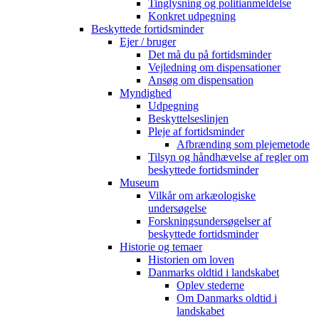
Tinglysning og politianmeldelse
Konkret udpegning
Beskyttede fortidsminder
Ejer / bruger
Det må du på fortidsminder
Vejledning om dispensationer
Ansøg om dispensation
Myndighed
Udpegning
Beskyttelseslinjen
Pleje af fortidsminder
Afbrænding som plejemetode
Tilsyn og håndhævelse af regler om
beskyttede fortidsminder
Museum
Vilkår om arkæologiske
undersøgelse
Forskningsundersøgelser af
beskyttede fortidsminder
Historie og temaer
Historien om loven
Danmarks oldtid i landskabet
Oplev stederne
Om Danmarks oldtid i
landskabet