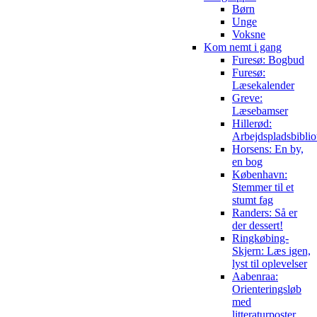
Børn
Unge
Voksne
Kom nemt i gang
Furesø: Bogbud
Furesø:
Læsekalender
Greve:
Læsebamser
Hillerød:
Arbejdspladsbiblio
Horsens: En by,
en bog
København:
Stemmer til et
stumt fag
Randers: Så er
der dessert!
Ringkøbing-
Skjern: Læs igen,
lyst til oplevelser
Aabenraa:
Orienteringsløb
med
litteraturposter