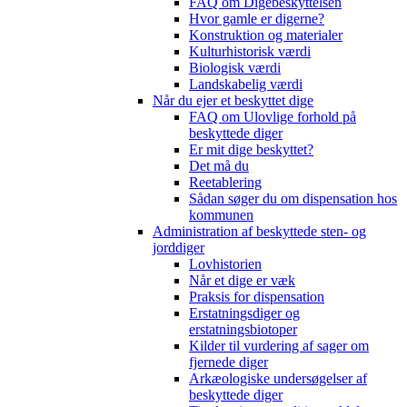
FAQ om Digebeskyttelsen
Hvor gamle er digerne?
Konstruktion og materialer
Kulturhistorisk værdi
Biologisk værdi
Landskabelig værdi
Når du ejer et beskyttet dige
FAQ om Ulovlige forhold på
beskyttede diger
Er mit dige beskyttet?
Det må du
Reetablering
Sådan søger du om dispensation hos
kommunen
Administration af beskyttede sten- og
jorddiger
Lovhistorien
Når et dige er væk
Praksis for dispensation
Erstatningsdiger og
erstatningsbiotoper
Kilder til vurdering af sager om
fjernede diger
Arkæologiske undersøgelser af
beskyttede diger