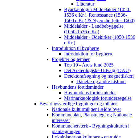
Litteratur
Byarkæologi i Middelalder (1050-
1536 e.Kr.), Renæssance (1536-
1660 e.Kr.) & Nyere tid (efter 1660)
Middelalder - Landbebyggelse
(1050-1536 e.Kr.)
Middelalder - Ødekirker (1050-1536
e.Kr.)
Introduktion til bygherre
Introduktion for bygherre
Projekter og temaer
Top 10 - Årets fund 2025
Det Arkæologiske Udvalg (DAU)
Detektorafsøgning og magnetfiskeri
Danefæ og andre løsfund
Havbundens fortidsminder
Havbundens fortidsminder
Marinarkæologisk forundersøgelse
Bevaringsværdige bygninger og miljøer
Nationale kulturmiljøer i ældre byer
Kommuneplan, Planstrategi og Nationale
interesser
Kommunenetværk - Bygningskulturen i
planlægningen
Lokalplaner og kulturarv - en guide