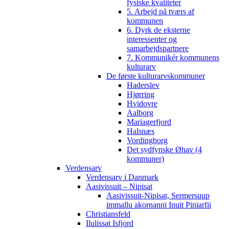
fysiske kvaliteter
5. Arbejd på tværs af
kommunen
6. Dyrk de eksterne
interessenter og
samarbejdspartnere
7. Kommunikér kommunens
kulturarv
De første kulturarvskommuner
Haderslev
Hjørring
Hvidovre
Aalborg
Mariagerfjord
Halsnæs
Vordingborg
Det sydfynske Øhav (4
kommuner)
Verdensarv
Verdensarv i Danmark
Aasivissuit – Nipisat
Aasivissuit-Nipisat, Sermersuup
immallu akornanni Inuit Piniarfii
Christiansfeld
Ilulissat Isfjord