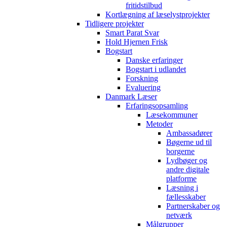
fritidstilbud
Kortlægning af læselystprojekter
Tidligere projekter
Smart Parat Svar
Hold Hjernen Frisk
Bogstart
Danske erfaringer
Bogstart i udlandet
Forskning
Evaluering
Danmark Læser
Erfaringsopsamling
Læsekommuner
Metoder
Ambassadører
Bøgerne ud til
borgerne
Lydbøger og
andre digitale
platforme
Læsning i
fællesskaber
Partnerskaber og
netværk
Målgrupper