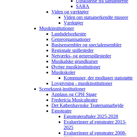
Udskillelse fra samlingerne
SARA
Viden og værktøjer
Viden om statsanerkendte museer
Værktøjer
Musikinstitutioner
Landsdelsorkestre
Genreorganisationer
Basisensembler og specialensembler
Regionale spillesteder
Netværks- og genrespillesteder
Musikalske grundkurser
Øvrige musikinstitutioner
Musikskoler
Kommuner, der modtager statsstøtte
Lovgivning - musikinstitutioner
Scenekunst-institutioner
Applaus og CPH Stage
Fredericia Musicalteater
Det Københavnske Teatersamarbejde
Egnsteatre
Egnsteateraftaler 2025-2028
Evalueringer af egnsteatre 2013-
2025
Evalueringer af egnsteatre 2008-