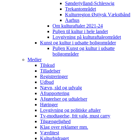
Sønderjylland-Schleswig
Trekantområdet
Kulturregion Østjysk Vækstbånd
Aarhus
Om kulturaftaler 2021-24
Puljen til kultur i hele landet
Lovgivning på kulturaftaleområdet
Kunst og kultur i udsatte boligområder
Puljen Kunst og kultur i udsatte
boligområder
Medier
Tilskud
Tilladelser
Registreringer
Udbud
Nævn, råd og udvalg
Afrapportering
Afgørelser og udtalelser
Høringer
Lovgivning og politiske aftaler
Tv-modtagelse, frit valg, must carry
Tilgængelighed
Klag over reklamer mm.
Værditest
Kulturbidraget