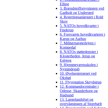
Elling
3. Brændstofforsyningen ved
Gadholt og Understed
4. Regeringsanlægget i Rold
Skov
5. NATOs hovedkvarter i
Finderup
6. Forsvarets hovedkvarterer i
Karup og Aarhus
7. Militærnægterlejren i
Kompedal
8. NATOs støttedepoter i
Klosterheden, Jerup og
Esbjerg
9. Hjemmeværnsskolen i
Nymindegab
10. Øvelsesterrænet ved
Oksbøl
11. Flyvestation Skrydstrup
12. Kommandocentraler i
Odense, Skanderborg og
Hadsund
13. Langelandsfort og
overvågningen af Storebælt