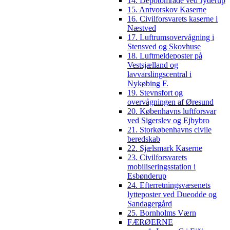
14. Depotområde ved Jyderup
15. Antvorskov Kaserne
16. Civilforsvarets kaserne i
Næstved
17. Luftrumsovervågning i
Stensved og Skovhuse
18. Luftmeldeposter på
Vestsjælland og
lavvarslingscentral i
Nykøbing F.
19. Stevnsfort og
overvågningen af Øresund
20. Københavns luftforsvar
ved Sigerslev og Ejbybro
21. Storkøbenhavns civile
beredskab
22. Sjælsmark Kaserne
23. Civilforsvarets
mobiliseringsstation i
Esbønderup
24. Efterretningsvæsenets
lytteposter ved Dueodde og
Sandagergård
25. Bornholms Værn
FÆRØERNE