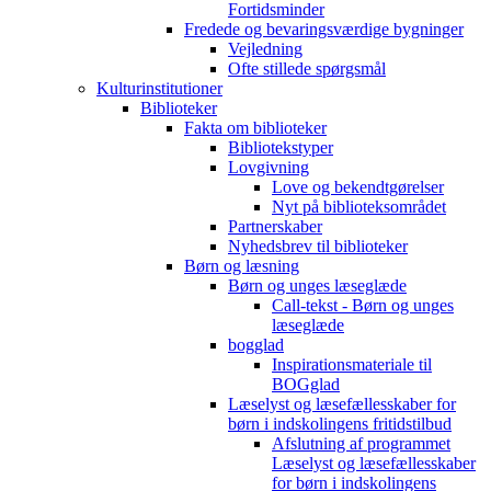
Fortidsminder
Fredede og bevaringsværdige bygninger
Vejledning
Ofte stillede spørgsmål
Kulturinstitutioner
Biblioteker
Fakta om biblioteker
Bibliotekstyper
Lovgivning
Love og bekendtgørelser
Nyt på biblioteksområdet
Partnerskaber
Nyhedsbrev til biblioteker
Børn og læsning
Børn og unges læseglæde
Call-tekst - Børn og unges
læseglæde
bogglad
Inspirationsmateriale til
BOGglad
Læselyst og læsefællesskaber for
børn i indskolingens fritidstilbud
Afslutning af programmet
Læselyst og læsefællesskaber
for børn i indskolingens