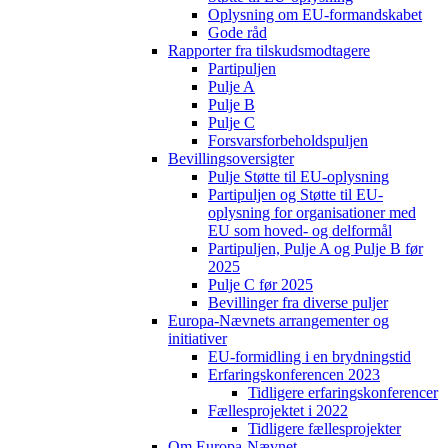
Oplysning om EU-formandskabet
Gode råd
Rapporter fra tilskudsmodtagere
Partipuljen
Pulje A
Pulje B
Pulje C
Forsvarsforbeholdspuljen
Bevillingsoversigter
Pulje Støtte til EU-oplysning
Partipuljen og Støtte til EU-
oplysning for organisationer med
EU som hoved- og delformål
Partipuljen, Pulje A og Pulje B før
2025
Pulje C før 2025
Bevillinger fra diverse puljer
Europa-Nævnets arrangementer og
initiativer
EU-formidling i en brydningstid
Erfaringskonferencen 2023
Tidligere erfaringskonferencer
Fællesprojektet i 2022
Tidligere fællesprojekter
Om Europa-Nævnet