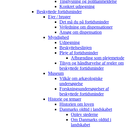
Tinglysning og politianmeldelse
Konkret udpegning
Beskyttede fortidsminder
Ejer / bruger
Det må du på fortidsminder
Vejledning om dispensationer
Ansøg om dispensation
Myndighed
Udpegning
Beskyttelseslinjen
Pleje af fortidsminder
Afbrænding som plejemetode
Tilsyn og håndhævelse af regler om
beskyttede fortidsminder
Museum
Vilkår om arkæologiske
undersøgelse
Forskningsundersøgelser af
beskyttede fortidsminder
Historie og temaer
Historien om loven
Danmarks oldtid i landskabet
Oplev stederne
Om Danmarks oldtid i
landskabet