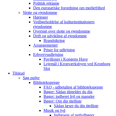
Politisk reklame
Den europæiske forordning om mediefrihed
Slotte og ejendomme
Høringer
Vedligeholdelse af kulturinstitutioners
ejendomme
Oversigt over slotte og ejendomme
Drift og udvikling af ejendomme
Brandsikring
Arrangementer
Priser for udlejning
Erhvervsudlejning
Pavilloner i Kongens Have
Lejemål i Kronværksbyen ved Kronborg
Slot
Tilskud
Søg puljer
Bibliotekspenge
FAQ - udbetaling af bibliotekspenge
Bøger: Sådan tilmelder du dig
Bøger: indberet fejl og mangler
Bøger: Om din titelliste
Sådan læser du din titelliste
Musik og lyd
Indlæsere af netlydbøger