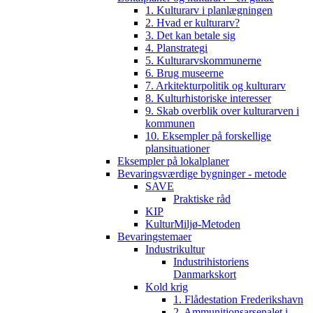
1. Kulturarv i planlægningen
2. Hvad er kulturarv?
3. Det kan betale sig
4. Planstrategi
5. Kulturarvskommunerne
6. Brug museerne
7. Arkitekturpolitik og kulturarv
8. Kulturhistoriske interesser
9. Skab overblik over kulturarven i
kommunen
10. Eksempler på forskellige
plansituationer
Eksempler på lokalplaner
Bevaringsværdige bygninger - metode
SAVE
Praktiske råd
KIP
KulturMiljø-Metoden
Bevaringstemaer
Industrikultur
Industrihistoriens
Danmarkskort
Kold krig
1. Flådestation Frederikshavn
2. Ammunitionsarsenalet i