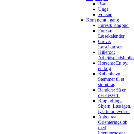
Børn
Unge
Voksne
Kom nemt i gang
Furesø: Bogbud
Furesø:
Læsekalender
Greve:
Læsebamser
Hillerød:
Arbejdspladsbiblio
Horsens: En by,
en bog
København:
Stemmer til et
stumt fag
Randers: Så er
der dessert!
Ringkøbing-
Skjern: Læs igen,
lyst til oplevelser
Aabenraa:
Orienteringsløb
med
litteraturposter