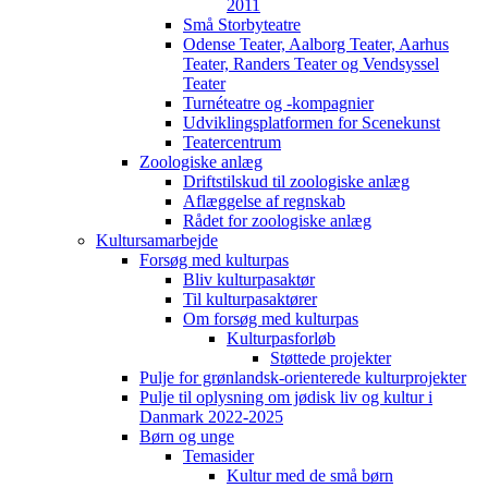
2011
Små Storbyteatre
Odense Teater, Aalborg Teater, Aarhus
Teater, Randers Teater og Vendsyssel
Teater
Turnéteatre og -kompagnier
Udviklingsplatformen for Scenekunst
Teatercentrum
Zoologiske anlæg
Driftstilskud til zoologiske anlæg
Aflæggelse af regnskab
Rådet for zoologiske anlæg
Kultursamarbejde
Forsøg med kulturpas
Bliv kulturpasaktør
Til kulturpasaktører
Om forsøg med kulturpas
Kulturpasforløb
Støttede projekter
Pulje for grønlandsk-orienterede kulturprojekter
Pulje til oplysning om jødisk liv og kultur i
Danmark 2022-2025
Børn og unge
Temasider
Kultur med de små børn