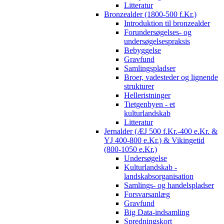
Litteratur
Bronzealder (1800-500 f.Kr.)
Introduktion til bronzealder
Forundersøgelses- og
undersøgelsespraksis
Bebyggelse
Gravfund
Samlingspladser
Broer, vadesteder og lignende
strukturer
Helleristninger
Tietgenbyen - et
kulturlandskab
Litteratur
Jernalder (ÆJ 500 f.Kr.-400 e.Kr. &
YJ 400-800 e.Kr.) & Vikingetid
(800-1050 e.Kr.)
Undersøgelse
Kulturlandskab -
landskabsorganisation
Samlings- og handelspladser
Forsvarsanlæg
Gravfund
Big Data-indsamling
Spredningskort