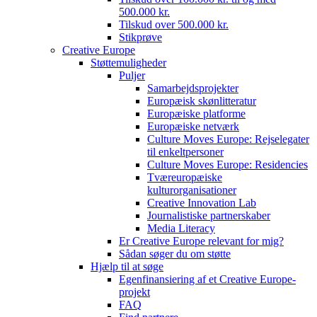
500.000 kr.
Tilskud over 500.000 kr.
Stikprøve
Creative Europe
Støttemuligheder
Puljer
Samarbejdsprojekter
Europæisk skønlitteratur
Europæiske platforme
Europæiske netværk
Culture Moves Europe: Rejselegater
til enkeltpersoner
Culture Moves Europe: Residencies
Tværeuropæiske
kulturorganisationer
Creative Innovation Lab
Journalistiske partnerskaber
Media Literacy
Er Creative Europe relevant for mig?
Sådan søger du om støtte
Hjælp til at søge
Egenfinansiering af et Creative Europe-
projekt
FAQ