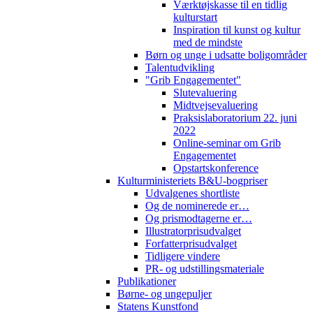
Værktøjskasse til en tidlig
kulturstart
Inspiration til kunst og kultur
med de mindste
Børn og unge i udsatte boligområder
Talentudvikling
"Grib Engagementet"
Slutevaluering
Midtvejsevaluering
Praksislaboratorium 22. juni
2022
Online-seminar om Grib
Engagementet
Opstartskonference
Kulturministeriets B&U-bogpriser
Udvalgenes shortliste
Og de nominerede er…
Og prismodtagerne er…
Illustratorprisudvalget
Forfatterprisudvalget
Tidligere vindere
PR- og udstillingsmateriale
Publikationer
Børne- og ungepuljer
Statens Kunstfond