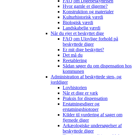
FAQ om Digebeskyttelsen
Hvor gamle er digerne?
Konstruktion og materialer
Kulturhistorisk værdi
Biologisk værdi
Landskabelig værdi
Når du ejer et beskyttet dige
FAQ om Ulovlige forhold på
beskyttede diger
Er mit dige beskyttet?
Det må du
Reetablering
Sådan søger du om dispensation hos
kommunen
Administration af beskyttede sten- og
jorddiger
Lovhistorien
Når et dige er væk
Praksis for dispensation
Erstatningsdiger og
erstatningsbiotoper
Kilder til vurdering af sager om
fjernede diger
Arkæologiske undersøgelser af
beskyttede diger