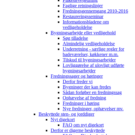
Plakettevejledning
Faglige retningslinjer
Fredningsgennemgang 2010-2016
Restaureringsseminar
Informationsbladene om
vedligeholdelse
Bygningsarbejde eller vedligehold
Søg tilladelse
Almindelig vedligeholdelse
Underretning - særlige regler for
badeværelser, køkkener m.m.
Tilskud til bygningsarbejder
Lovliggørelse af ulovligt udførte
bygningsarbejder
Fredningssager og høringer
Derfor freder vi
Bygninger der kan fredes
Sådan forløber en fredningssag
Ophævelse af fredning
Fredninger i høring
Nye fredninger, ophævelser mv.
Beskyttede sten- og jorddiger
Nyt digekort
FAQ om nyt digekort
Derfor er digerne beskyttede