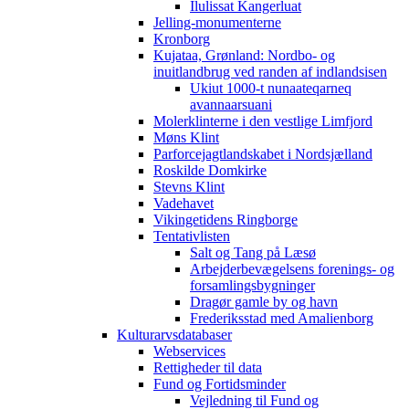
Ilulissat Kangerluat
Jelling-monumenterne
Kronborg
Kujataa, Grønland: Nordbo- og
inuitlandbrug ved randen af indlandsisen
Ukiut 1000-t nunaateqarneq
avannaarsuani
Molerklinterne i den vestlige Limfjord
Møns Klint
Parforcejagtlandskabet i Nordsjælland
Roskilde Domkirke
Stevns Klint
Vadehavet
Vikingetidens Ringborge
Tentativlisten
Salt og Tang på Læsø
Arbejderbevægelsens forenings- og
forsamlingsbygninger
Dragør gamle by og havn
Frederiksstad med Amalienborg
Kulturarvsdatabaser
Webservices
Rettigheder til data
Fund og Fortidsminder
Vejledning til Fund og