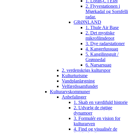
1. Loran-C i Eiði
2. Flyvestationen i
Mjørkadal og Sornfelli
radar.
GRØNLAND
1. Thule Air Base
2. Det mystiske
mikrofilmdepot
3. Dye radarstationer
4. Kangerlussuaq
5. Kangilinnguit /
Grønnedal
6. Narsarsuaq
2. verdenskrigs kulturspor
Kulturturisme
Vandplanlægning
Velfærdssamfundet
Kulturarvskommuner
Anbefalinger
1. Skab en værdifuld historie
2. Udvælg de rigtige
dynamoer
3. Formulér en vision for
kulturarven
4. Find og visualisér de