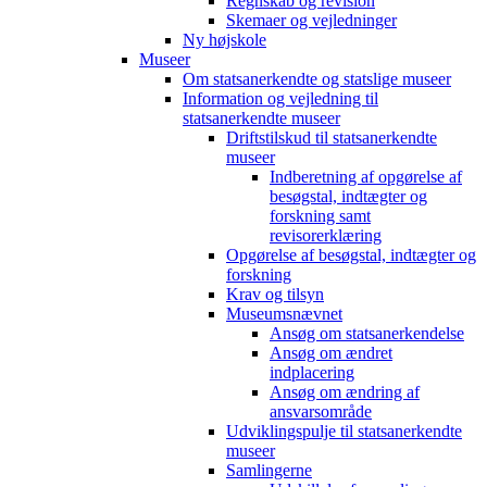
Regnskab og revision
Skemaer og vejledninger
Ny højskole
Museer
Om statsanerkendte og statslige museer
Information og vejledning til
statsanerkendte museer
Driftstilskud til statsanerkendte
museer
Indberetning af opgørelse af
besøgstal, indtægter og
forskning samt
revisorerklæring
Opgørelse af besøgstal, indtægter og
forskning
Krav og tilsyn
Museumsnævnet
Ansøg om statsanerkendelse
Ansøg om ændret
indplacering
Ansøg om ændring af
ansvarsområde
Udviklingspulje til statsanerkendte
museer
Samlingerne