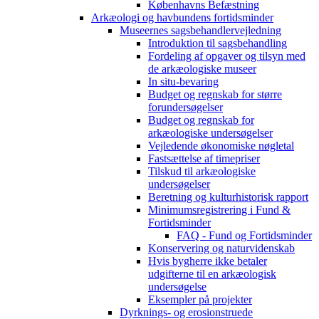
Københavns Befæstning
Arkæologi og havbundens fortidsminder
Museernes sagsbehandlervejledning
Introduktion til sagsbehandling
Fordeling af opgaver og tilsyn med
de arkæologiske museer
In situ-bevaring
Budget og regnskab for større
forundersøgelser
Budget og regnskab for
arkæologiske undersøgelser
Vejledende økonomiske nøgletal
Fastsættelse af timepriser
Tilskud til arkæologiske
undersøgelser
Beretning og kulturhistorisk rapport
Minimumsregistrering i Fund &
Fortidsminder
FAQ - Fund og Fortidsminder
Konservering og naturvidenskab
Hvis bygherre ikke betaler
udgifterne til en arkæologisk
undersøgelse
Eksempler på projekter
Dyrknings- og erosionstruede