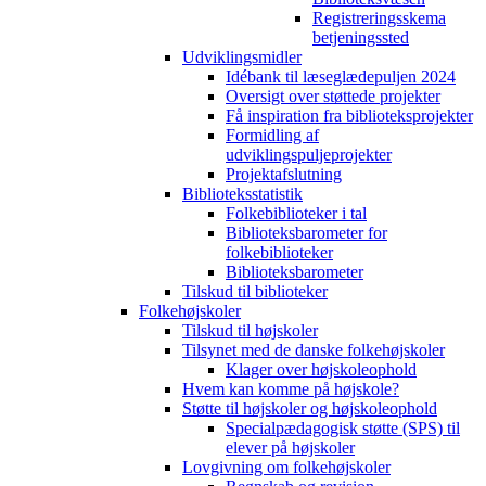
Registreringsskema
betjeningssted
Udviklingsmidler
Idébank til læseglædepuljen 2024
Oversigt over støttede projekter
Få inspiration fra biblioteksprojekter
Formidling af
udviklingspuljeprojekter
Projektafslutning
Biblioteksstatistik
Folkebiblioteker i tal
Biblioteksbarometer for
folkebiblioteker
Biblioteksbarometer
Tilskud til biblioteker
Folkehøjskoler
Tilskud til højskoler
Tilsynet med de danske folkehøjskoler
Klager over højskoleophold
Hvem kan komme på højskole?
Støtte til højskoler og højskoleophold
Specialpædagogisk støtte (SPS) til
elever på højskoler
Lovgivning om folkehøjskoler