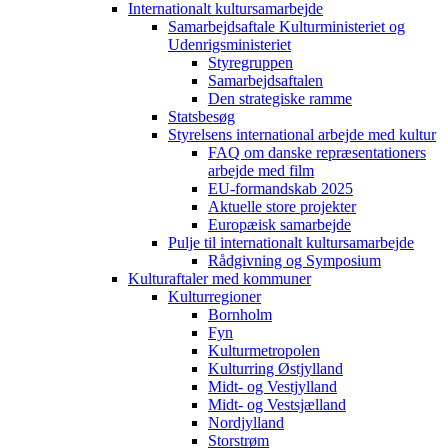
Internationalt kultursamarbejde
Samarbejdsaftale Kulturministeriet og
Udenrigsministeriet
Styregruppen
Samarbejdsaftalen
Den strategiske ramme
Statsbesøg
Styrelsens international arbejde med kultur
FAQ om danske repræsentationers
arbejde med film
EU-formandskab 2025
Aktuelle store projekter
Europæisk samarbejde
Pulje til internationalt kultursamarbejde
Rådgivning og Symposium
Kulturaftaler med kommuner
Kulturregioner
Bornholm
Fyn
Kulturmetropolen
Kulturring Østjylland
Midt- og Vestjylland
Midt- og Vestsjælland
Nordjylland
Storstrøm