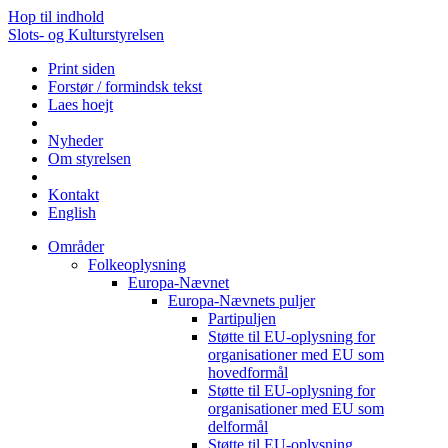
Hop til indhold
Slots- og Kulturstyrelsen
Print siden
Forstør / formindsk tekst
Laes hoejt
Nyheder
Om styrelsen
Kontakt
English
Områder
Folkeoplysning
Europa-Nævnet
Europa-Nævnets puljer
Partipuljen
Støtte til EU-oplysning for
organisationer med EU som
hovedformål
Støtte til EU-oplysning for
organisationer med EU som
delformål
Støtte til EU-oplysning