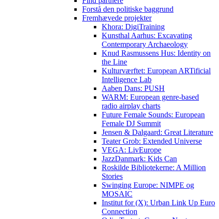
Find partnere
Forstå den politiske baggrund
Fremhævede projekter
Khora: DigiTraining
Kunsthal Aarhus: Excavating
Contemporary Archaeology
Knud Rasmussens Hus: Identity on
the Line
Kulturværftet: European ARTificial
Intelligence Lab
Aaben Dans: PUSH
WARM: European genre-based
radio airplay charts
Future Female Sounds: European
Female DJ Summit
Jensen & Dalgaard: Great Literature
Teater Grob: Extended Universe
VEGA: LivEurope
JazzDanmark: Kids Can
Roskilde Bibliotekerne: A Million
Stories
Swinging Europe: NIMPE og
MOSAIC
Institut for (X): Urban Link Up Euro
Connection