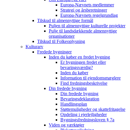
Europa-Nævnets medlemmer
Strategi og årsberetninger
Europa-Nævnets regelgrundlag
Tilskud til almennyttige formål
Puljen til almennyttige kulturelle projekter
Pulje til landsdækkende almennyttige
organisationer
Tilskud til Folkeoplysning
Kulturarv
Fredede bygninger
Inden du køber en fredet bygning
Er bygningen fredet eller
bevaringsværdig?
Inden du køber
Information til ejendomsmæglere
Find fredningsbeskrivelse
Din fredede bygning
Din fredede bygning
Bevaringsdeklaration
Handlingsplan
Støttemuligheder og skattefritagelse
Opdeling i ejerlejligheder
Bygningsfredningsloven § 7a
Viden og værktøjer