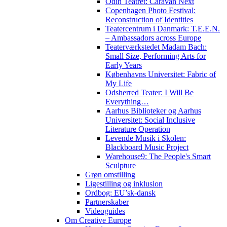
Odin Teatret: Caravan Next
Copenhagen Photo Festival:
Reconstruction of Identities
Teatercentrum i Danmark: T.E.E.N.
– Ambassadors across Europe
Teaterværkstedet Madam Bach:
Small Size, Performing Arts for
Early Years
Københavns Universitet: Fabric of
My Life
Odsherred Teater: I Will Be
Everything…
Aarhus Biblioteker og Aarhus
Universitet: Social Inclusive
Literature Operation
Levende Musik i Skolen:
Blackboard Music Project
Warehouse9: The People's Smart
Sculpture
Grøn omstilling
Ligestilling og inklusion
Ordbog: EU’sk-dansk
Partnerskaber
Videoguides
Om Creative Europe