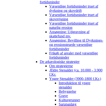
fortidsminder
Væsentlige fortidsminder truet af
dyrkning og skovdrift
Væsentlige fortidsminder truet af
skovrejsning
Væsentlige fortidsminder truet af
naturlig erosion
Ansøgning: Udgravning af
skattefund mv.
Ansøgning: Bevilling til Dyrknings-
og erosionstruede væsentlige
fortidsminder
Frikøb af arealer med væsentlige
fortidsminder
De arkæologiske strategier
Om strategierne
Ældre Stenalder (ca. 10.000 - 3.900
f.Kr.
Yngre Stenalder (3900-1800 f.Kr.)
Introduktion til yngre
stenalder
Bebyggelse
Grave
Kulturgrupper
Sarupanlæg