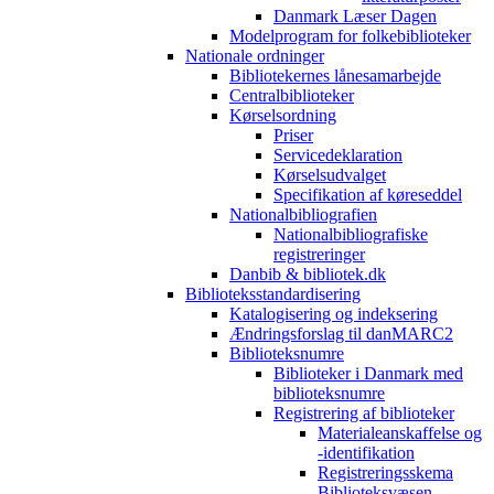
Danmark Læser Dagen
Modelprogram for folkebiblioteker
Nationale ordninger
Bibliotekernes lånesamarbejde
Centralbiblioteker
Kørselsordning
Priser
Servicedeklaration
Kørselsudvalget
Specifikation af køreseddel
Nationalbibliografien
Nationalbibliografiske
registreringer
Danbib & bibliotek.dk
Biblioteksstandardisering
Katalogisering og indeksering
Ændringsforslag til danMARC2
Biblioteksnumre
Biblioteker i Danmark med
biblioteksnumre
Registrering af biblioteker
Materialeanskaffelse og
-identifikation
Registreringsskema
Biblioteksvæsen