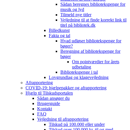
Sådan beregnes bibliotekspenge for
musik og lyd
Tilmeld nye titler
Vejledning til at finde korrekt link til
titel på bibliotek.dk
Billedkunst
Fakta og tal
Hvad udløser bibliotekspenge for
bøger?
Beregning af bibliotekspenge for
bøger
Om pointværdier for årets
udbetaling
Bibliotekspenge i tal
Lovgrundlag og klagevejledning
Afrapportering
COVID-19: hjælpepakker og afrapportering
Hjælp til Tilskudsportalen
Sådan ansøger du
Brugerguide
Kontakt
FAQ
Vejledning til afrapportering
Tilskud på 100.000 eller under
Tilskud over 100.000 kr. til og med