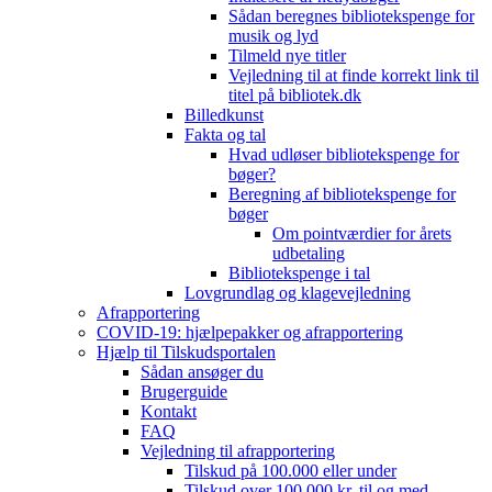
Sådan beregnes bibliotekspenge for
musik og lyd
Tilmeld nye titler
Vejledning til at finde korrekt link til
titel på bibliotek.dk
Billedkunst
Fakta og tal
Hvad udløser bibliotekspenge for
bøger?
Beregning af bibliotekspenge for
bøger
Om pointværdier for årets
udbetaling
Bibliotekspenge i tal
Lovgrundlag og klagevejledning
Afrapportering
COVID-19: hjælpepakker og afrapportering
Hjælp til Tilskudsportalen
Sådan ansøger du
Brugerguide
Kontakt
FAQ
Vejledning til afrapportering
Tilskud på 100.000 eller under
Tilskud over 100.000 kr. til og med