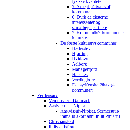
fysiske kvaliteter
5. Arbejd på tværs af
kommunen
6. Dyrk de eksterne
interessenter og
samarbejdspartnere
7. Kommunikér kommunens
kulturarv
De første kulturarvskommuner
Haderslev
Hjørring
Hvidovre
Aalborg
Mariagerfjord
Halsnæs
Vordingborg
Det sydfynske Øhav (4
kommuner)
Verdensarv
Verdensarv i Danmark
Aasivissuit – Nipisat
Aasivissuit-Nipisat, Sermersuup
immallu akornanni Inuit Piniarfii
Christiansfeld
Ilulissat Isfjord