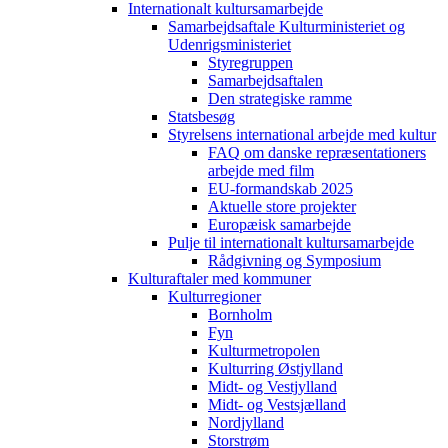
Internationalt kultursamarbejde
Samarbejdsaftale Kulturministeriet og
Udenrigsministeriet
Styregruppen
Samarbejdsaftalen
Den strategiske ramme
Statsbesøg
Styrelsens international arbejde med kultur
FAQ om danske repræsentationers
arbejde med film
EU-formandskab 2025
Aktuelle store projekter
Europæisk samarbejde
Pulje til internationalt kultursamarbejde
Rådgivning og Symposium
Kulturaftaler med kommuner
Kulturregioner
Bornholm
Fyn
Kulturmetropolen
Kulturring Østjylland
Midt- og Vestjylland
Midt- og Vestsjælland
Nordjylland
Storstrøm