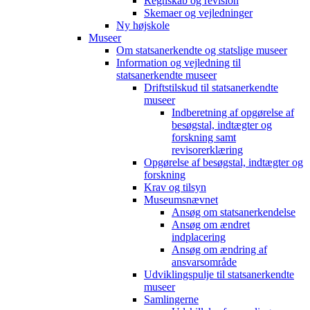
Regnskab og revision
Skemaer og vejledninger
Ny højskole
Museer
Om statsanerkendte og statslige museer
Information og vejledning til
statsanerkendte museer
Driftstilskud til statsanerkendte
museer
Indberetning af opgørelse af
besøgstal, indtægter og
forskning samt
revisorerklæring
Opgørelse af besøgstal, indtægter og
forskning
Krav og tilsyn
Museumsnævnet
Ansøg om statsanerkendelse
Ansøg om ændret
indplacering
Ansøg om ændring af
ansvarsområde
Udviklingspulje til statsanerkendte
museer
Samlingerne