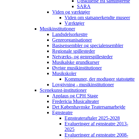
Udskillelse fra samlingerne
SARA
Viden og værktøjer
Viden om statsanerkendte museer
Værktøjer
Musikinstitutioner
Landsdelsorkestre
Genreorganisationer
Basisensembler og specialensembler
Regionale spillesteder
Netværks- og genrespillesteder
Musikalske grundkurser
Øvrige musikinstitutioner
Musikskoler
Kommuner, der modtager statsstøtte
Lovgivning - musikinstitutioner
Scenekunst-institutioner
Applaus og CPH Stage
Fredericia Musicalteater
Det Københavnske Teatersamarbejde
Egnsteatre
Egnsteateraftaler 2025-2028
Evalueringer af egnsteatre 2013-
2025
Evalueringer af egnsteatre 2008-