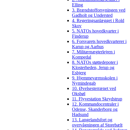
Elling
3. Brændstofforsyningen ved
Gadholt og Understed
4. Regeringsanlægget i Rold
Skov
5. NATOs hovedkvarter i
Finderup
6. Forsvarets hovedkvarterer i
Karup og Aarhus
7. Militærnægterlejren i
Kompedal
8. NATOs støttedepoter i
Klosterheden, Jerup og
Esbjerg
9. Hjemmeværnsskolen i
Nymindegab
10. Øvelsesterrænet ved
Oksbøl
11. Flyvestation Skrydstrup
12. Kommandocentraler i
Odense, Skanderborg og
Hadsund
13. Langelandsfort og
overvågningen af Storebælt