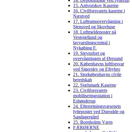
14. Depotområde ved Jyderup
15. Antvorskov Kaserne
16. Civilforsvarets kaserne i
Næstved
17. Luftrumsovervågning i
Stensved og Skovhuse
18. Luftmeldeposter på
Vestsjælland og
lavvarslingscentral i
Nykøbing F.
19. Stevnsfort og
overvågningen af Øresund
20. Københavns luftforsvar
ved Sigerslev og Ejbybro
21. Storkøbenhavns civile
beredskab
22. Sjælsmark Kaserne
23. Civilforsvarets
mobiliseringsstation i
Esbønderup
24. Efterretningsvæsenets
lytteposter ved Dueodde og
Sandagergård
25. Bornholms Værn
FÆRØERNE