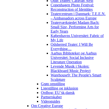
Odin Teatret: Caravan Next
Copenhagen Photo Festival:
Reconstruction of Identities
Teatercentrum i Danmark: T.E.E.N.
– Ambassadors across Europe
Teaterværkstedet Madam Bach:
Small Size, Performing Arts for
Early Years
Københavns Universitet: Fabric of
My Life
Odsherred Teater: I Will Be
Everything…
Aarhus Biblioteker og Aarhus
Universitet: Social Inclusive
Literature Operation
Levende Musik i Skolen:
Blackboard Music Project
Warehouse9: The People's Smart
Sculpture
Grøn omstilling
Ligestilling og inklusion
Ordbog: EU’sk-dansk
Partnerskaber
Videoguides
Om Creative Europe