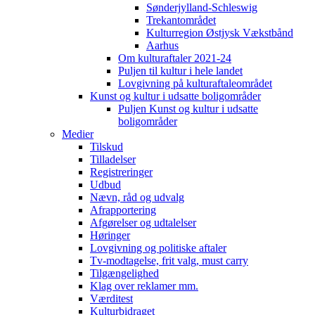
Sønderjylland-Schleswig
Trekantområdet
Kulturregion Østjysk Vækstbånd
Aarhus
Om kulturaftaler 2021-24
Puljen til kultur i hele landet
Lovgivning på kulturaftaleområdet
Kunst og kultur i udsatte boligområder
Puljen Kunst og kultur i udsatte
boligområder
Medier
Tilskud
Tilladelser
Registreringer
Udbud
Nævn, råd og udvalg
Afrapportering
Afgørelser og udtalelser
Høringer
Lovgivning og politiske aftaler
Tv-modtagelse, frit valg, must carry
Tilgængelighed
Klag over reklamer mm.
Værditest
Kulturbidraget