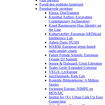
Find partnere
Forstå den politiske baggrund
Fremhævede projekter
Khora: DigiTraining
Kunsthal Aarhus: Excavating
Contemporary Archaeology
Knud Rasmussens Hus: Identity on
the Line
Kulturværftet: European ARTificial
Intelligence Lab
Aaben Dans: PUSH
WARM: European genre-based
radio airplay charts
Future Female Sounds: European
Female DJ Summit
Jensen & Dalgaard: Great Literature
Teater Grob: Extended Universe
VEGA: LivEurope
JazzDanmark: Kids Can
Roskilde Bibliotekerne: A Million
Stories
Swinging Europe: NIMPE og
MOSAIC
Institut for (X): Urban Link Up Euro
Connection