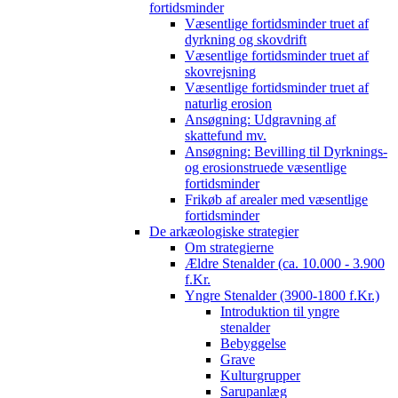
fortidsminder
Væsentlige fortidsminder truet af
dyrkning og skovdrift
Væsentlige fortidsminder truet af
skovrejsning
Væsentlige fortidsminder truet af
naturlig erosion
Ansøgning: Udgravning af
skattefund mv.
Ansøgning: Bevilling til Dyrknings-
og erosionstruede væsentlige
fortidsminder
Frikøb af arealer med væsentlige
fortidsminder
De arkæologiske strategier
Om strategierne
Ældre Stenalder (ca. 10.000 - 3.900
f.Kr.
Yngre Stenalder (3900-1800 f.Kr.)
Introduktion til yngre
stenalder
Bebyggelse
Grave
Kulturgrupper
Sarupanlæg