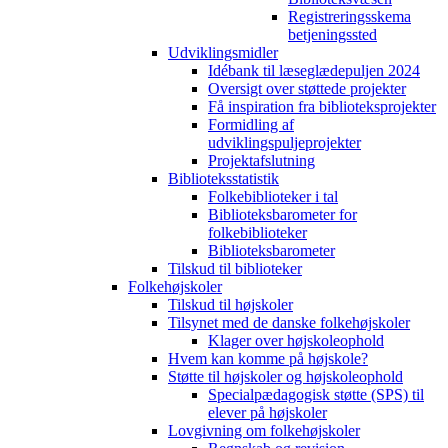
Registreringsskema
betjeningssted
Udviklingsmidler
Idébank til læseglædepuljen 2024
Oversigt over støttede projekter
Få inspiration fra biblioteksprojekter
Formidling af
udviklingspuljeprojekter
Projektafslutning
Biblioteksstatistik
Folkebiblioteker i tal
Biblioteksbarometer for
folkebiblioteker
Biblioteksbarometer
Tilskud til biblioteker
Folkehøjskoler
Tilskud til højskoler
Tilsynet med de danske folkehøjskoler
Klager over højskoleophold
Hvem kan komme på højskole?
Støtte til højskoler og højskoleophold
Specialpædagogisk støtte (SPS) til
elever på højskoler
Lovgivning om folkehøjskoler