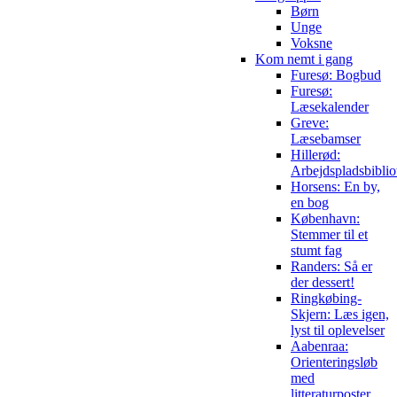
Børn
Unge
Voksne
Kom nemt i gang
Furesø: Bogbud
Furesø:
Læsekalender
Greve:
Læsebamser
Hillerød:
Arbejdspladsbiblio
Horsens: En by,
en bog
København:
Stemmer til et
stumt fag
Randers: Så er
der dessert!
Ringkøbing-
Skjern: Læs igen,
lyst til oplevelser
Aabenraa:
Orienteringsløb
med
litteraturposter