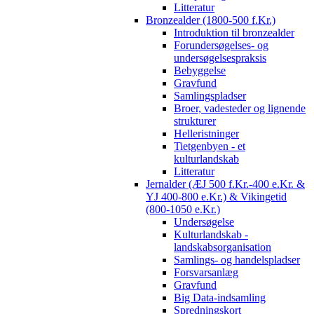
Litteratur
Bronzealder (1800-500 f.Kr.)
Introduktion til bronzealder
Forundersøgelses- og
undersøgelsespraksis
Bebyggelse
Gravfund
Samlingspladser
Broer, vadesteder og lignende
strukturer
Helleristninger
Tietgenbyen - et
kulturlandskab
Litteratur
Jernalder (ÆJ 500 f.Kr.-400 e.Kr. &
YJ 400-800 e.Kr.) & Vikingetid
(800-1050 e.Kr.)
Undersøgelse
Kulturlandskab -
landskabsorganisation
Samlings- og handelspladser
Forsvarsanlæg
Gravfund
Big Data-indsamling
Spredningskort