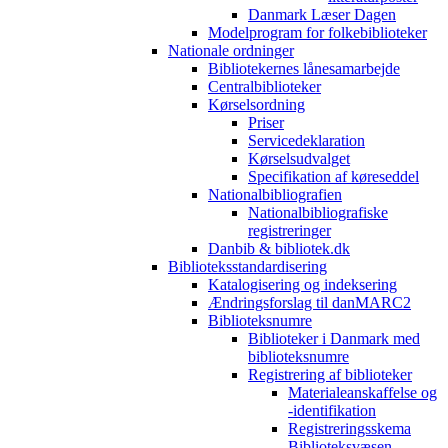
Danmark Læser Dagen
Modelprogram for folkebiblioteker
Nationale ordninger
Bibliotekernes lånesamarbejde
Centralbiblioteker
Kørselsordning
Priser
Servicedeklaration
Kørselsudvalget
Specifikation af køreseddel
Nationalbibliografien
Nationalbibliografiske
registreringer
Danbib & bibliotek.dk
Biblioteksstandardisering
Katalogisering og indeksering
Ændringsforslag til danMARC2
Biblioteksnumre
Biblioteker i Danmark med
biblioteksnumre
Registrering af biblioteker
Materialeanskaffelse og
-identifikation
Registreringsskema
Biblioteksvæsen