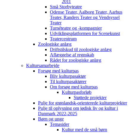
2011
Små Storbyteatre
Odense Teater, Aalborg Teater, Aarhus
Teater, Randers Teater og Vendsyssel
Teater
Turnéteatre og -kompagnier
Udviklingsplatformen for Scenekunst
Teatercentrum
Zoologiske anlæg
Driftstilskud til zoologiske anlæg
Aflæggelse af regnskab
Rådet for zoologiske anlæg
Kultursamarbejde
Forsøg med kulturpas
Bliv kulturpasaktør
Til kulturpasaktører
Om forsøg med kulturpas
Kulturpasforløb
Støttede projekter
Pulje for grønlandsk-orienterede kulturprojekter
Pulje til oplysning om jødisk liv og kultur i
Danmark 2022-2025
Børn og unge
Temasider
Kultur med de små børn