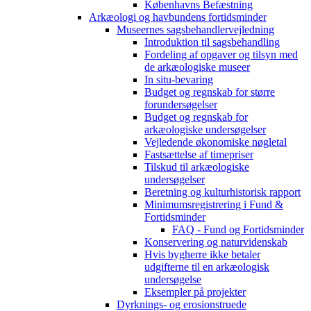
Københavns Befæstning
Arkæologi og havbundens fortidsminder
Museernes sagsbehandlervejledning
Introduktion til sagsbehandling
Fordeling af opgaver og tilsyn med
de arkæologiske museer
In situ-bevaring
Budget og regnskab for større
forundersøgelser
Budget og regnskab for
arkæologiske undersøgelser
Vejledende økonomiske nøgletal
Fastsættelse af timepriser
Tilskud til arkæologiske
undersøgelser
Beretning og kulturhistorisk rapport
Minimumsregistrering i Fund &
Fortidsminder
FAQ - Fund og Fortidsminder
Konservering og naturvidenskab
Hvis bygherre ikke betaler
udgifterne til en arkæologisk
undersøgelse
Eksempler på projekter
Dyrknings- og erosionstruede