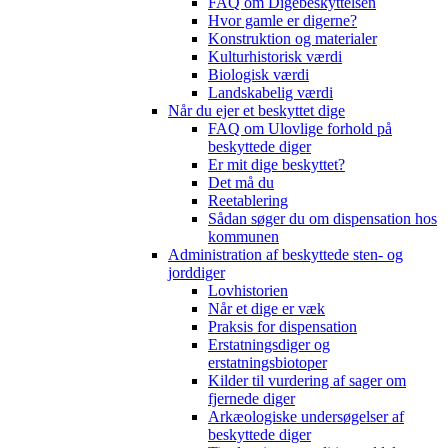
FAQ om Digebeskyttelsen
Hvor gamle er digerne?
Konstruktion og materialer
Kulturhistorisk værdi
Biologisk værdi
Landskabelig værdi
Når du ejer et beskyttet dige
FAQ om Ulovlige forhold på
beskyttede diger
Er mit dige beskyttet?
Det må du
Reetablering
Sådan søger du om dispensation hos
kommunen
Administration af beskyttede sten- og
jorddiger
Lovhistorien
Når et dige er væk
Praksis for dispensation
Erstatningsdiger og
erstatningsbiotoper
Kilder til vurdering af sager om
fjernede diger
Arkæologiske undersøgelser af
beskyttede diger