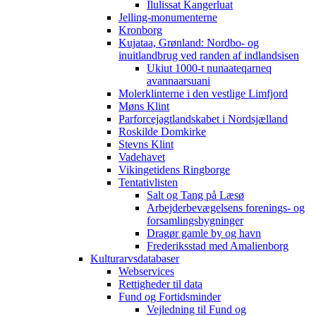
Ilulissat Kangerluat
Jelling-monumenterne
Kronborg
Kujataa, Grønland: Nordbo- og
inuitlandbrug ved randen af indlandsisen
Ukiut 1000-t nunaateqarneq
avannaarsuani
Molerklinterne i den vestlige Limfjord
Møns Klint
Parforcejagtlandskabet i Nordsjælland
Roskilde Domkirke
Stevns Klint
Vadehavet
Vikingetidens Ringborge
Tentativlisten
Salt og Tang på Læsø
Arbejderbevægelsens forenings- og
forsamlingsbygninger
Dragør gamle by og havn
Frederiksstad med Amalienborg
Kulturarvsdatabaser
Webservices
Rettigheder til data
Fund og Fortidsminder
Vejledning til Fund og