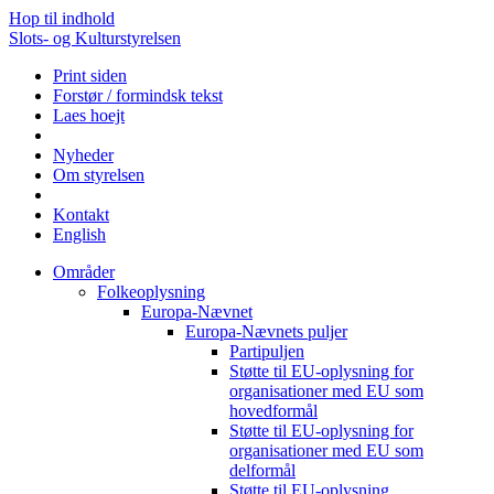
Hop til indhold
Slots- og Kulturstyrelsen
Print siden
Forstør / formindsk tekst
Laes hoejt
Nyheder
Om styrelsen
Kontakt
English
Områder
Folkeoplysning
Europa-Nævnet
Europa-Nævnets puljer
Partipuljen
Støtte til EU-oplysning for
organisationer med EU som
hovedformål
Støtte til EU-oplysning for
organisationer med EU som
delformål
Støtte til EU-oplysning