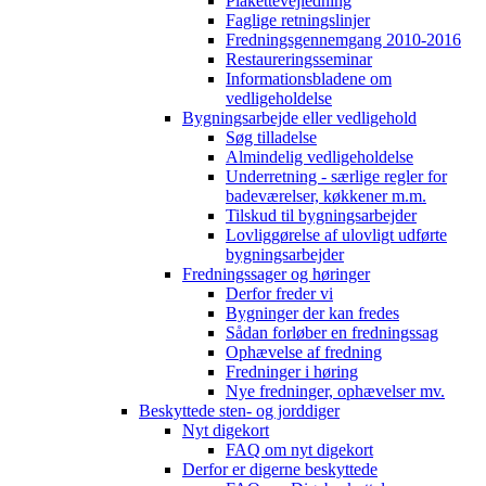
Plakettevejledning
Faglige retningslinjer
Fredningsgennemgang 2010-2016
Restaureringsseminar
Informationsbladene om
vedligeholdelse
Bygningsarbejde eller vedligehold
Søg tilladelse
Almindelig vedligeholdelse
Underretning - særlige regler for
badeværelser, køkkener m.m.
Tilskud til bygningsarbejder
Lovliggørelse af ulovligt udførte
bygningsarbejder
Fredningssager og høringer
Derfor freder vi
Bygninger der kan fredes
Sådan forløber en fredningssag
Ophævelse af fredning
Fredninger i høring
Nye fredninger, ophævelser mv.
Beskyttede sten- og jorddiger
Nyt digekort
FAQ om nyt digekort
Derfor er digerne beskyttede