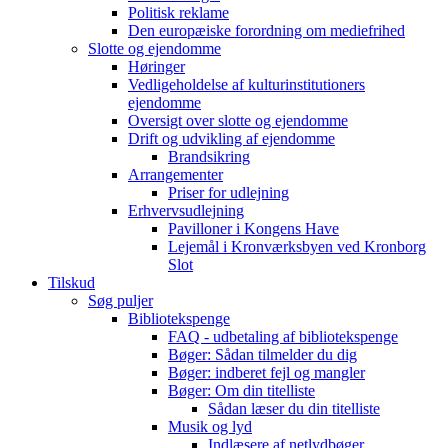
Politisk reklame
Den europæiske forordning om mediefrihed
Slotte og ejendomme
Høringer
Vedligeholdelse af kulturinstitutioners
ejendomme
Oversigt over slotte og ejendomme
Drift og udvikling af ejendomme
Brandsikring
Arrangementer
Priser for udlejning
Erhvervsudlejning
Pavilloner i Kongens Have
Lejemål i Kronværksbyen ved Kronborg
Slot
Tilskud
Søg puljer
Bibliotekspenge
FAQ - udbetaling af bibliotekspenge
Bøger: Sådan tilmelder du dig
Bøger: indberet fejl og mangler
Bøger: Om din titelliste
Sådan læser du din titelliste
Musik og lyd
Indlæsere af netlydbøger