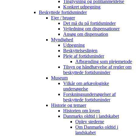
Tinglysning og politianmeldelse
Konkret udpegning
Beskyttede fortidsminder
Ejer / bruger
Det må du på fortidsminder
Vejledning om dispensationer
Ansøg om dispensation
Myndighed
Udpegning
Beskyttelseslinjen
Pleje af fortidsminder
Afbrænding som plejemetode
Tilsyn og håndhævelse af regler om
beskyttede fortidsminder
Museum
Vilkår om arkæologiske
undersøgelse
Forskningsundersøgelser af
beskyttede fortidsminder
Historie og temaer
Historien om loven
Danmarks oldtid i landskabet
Oplev stederne
Om Danmarks oldtid i
landskabet