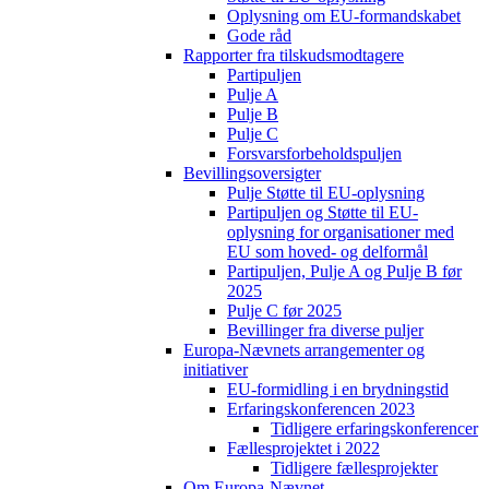
Oplysning om EU-formandskabet
Gode råd
Rapporter fra tilskudsmodtagere
Partipuljen
Pulje A
Pulje B
Pulje C
Forsvarsforbeholdspuljen
Bevillingsoversigter
Pulje Støtte til EU-oplysning
Partipuljen og Støtte til EU-
oplysning for organisationer med
EU som hoved- og delformål
Partipuljen, Pulje A og Pulje B før
2025
Pulje C før 2025
Bevillinger fra diverse puljer
Europa-Nævnets arrangementer og
initiativer
EU-formidling i en brydningstid
Erfaringskonferencen 2023
Tidligere erfaringskonferencer
Fællesprojektet i 2022
Tidligere fællesprojekter
Om Europa-Nævnet