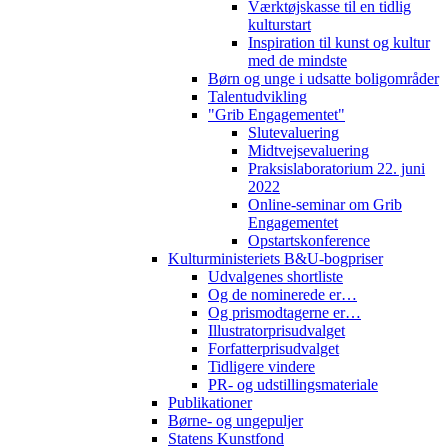
Værktøjskasse til en tidlig
kulturstart
Inspiration til kunst og kultur
med de mindste
Børn og unge i udsatte boligområder
Talentudvikling
"Grib Engagementet"
Slutevaluering
Midtvejsevaluering
Praksislaboratorium 22. juni
2022
Online-seminar om Grib
Engagementet
Opstartskonference
Kulturministeriets B&U-bogpriser
Udvalgenes shortliste
Og de nominerede er…
Og prismodtagerne er…
Illustratorprisudvalget
Forfatterprisudvalget
Tidligere vindere
PR- og udstillingsmateriale
Publikationer
Børne- og ungepuljer
Statens Kunstfond