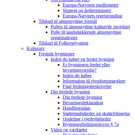
Europa-Nævnets medlemmer
Strategi og årsberetninger
Europa-Nævnets regelgrundlag
Tilskud til almennyttige formål
Puljen til almennyttige kulturelle projekter
Pulje til landsdækkende almennyttige
organisationer
Tilskud til Folkeoplysning
Kulturarv
Fredede bygninger
Inden du køber en fredet bygning
Er bygningen fredet eller
bevaringsværdig?
Inden du køber
Information til ejendomsmæglere
Find fredningsbeskrivelse
Din fredede bygning
Din fredede bygning
Bevaringsdeklaration
Handlingsplan
Støttemuligheder og skattefritagelse
Opdeling i ejerlejligheder
Bygningsfredningsloven § 7a
Viden og værktøjer