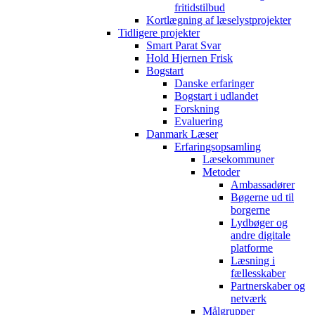
fritidstilbud
Kortlægning af læselystprojekter
Tidligere projekter
Smart Parat Svar
Hold Hjernen Frisk
Bogstart
Danske erfaringer
Bogstart i udlandet
Forskning
Evaluering
Danmark Læser
Erfaringsopsamling
Læsekommuner
Metoder
Ambassadører
Bøgerne ud til
borgerne
Lydbøger og
andre digitale
platforme
Læsning i
fællesskaber
Partnerskaber og
netværk
Målgrupper