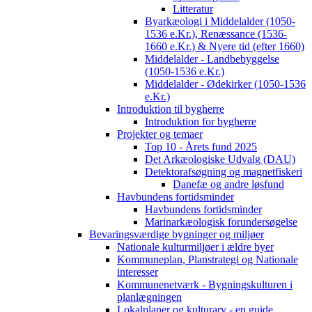
Litteratur
Byarkæologi i Middelalder (1050-
1536 e.Kr.), Renæssance (1536-
1660 e.Kr.) & Nyere tid (efter 1660)
Middelalder - Landbebyggelse
(1050-1536 e.Kr.)
Middelalder - Ødekirker (1050-1536
e.Kr.)
Introduktion til bygherre
Introduktion for bygherre
Projekter og temaer
Top 10 - Årets fund 2025
Det Arkæologiske Udvalg (DAU)
Detektorafsøgning og magnetfiskeri
Danefæ og andre løsfund
Havbundens fortidsminder
Havbundens fortidsminder
Marinarkæologisk forundersøgelse
Bevaringsværdige bygninger og miljøer
Nationale kulturmiljøer i ældre byer
Kommuneplan, Planstrategi og Nationale
interesser
Kommunenetværk - Bygningskulturen i
planlægningen
Lokalplaner og kulturarv - en guide