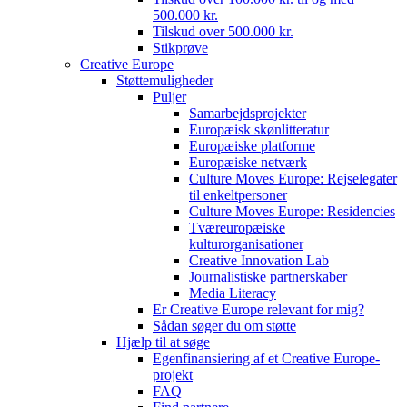
500.000 kr.
Tilskud over 500.000 kr.
Stikprøve
Creative Europe
Støttemuligheder
Puljer
Samarbejdsprojekter
Europæisk skønlitteratur
Europæiske platforme
Europæiske netværk
Culture Moves Europe: Rejselegater
til enkeltpersoner
Culture Moves Europe: Residencies
Tværeuropæiske
kulturorganisationer
Creative Innovation Lab
Journalistiske partnerskaber
Media Literacy
Er Creative Europe relevant for mig?
Sådan søger du om støtte
Hjælp til at søge
Egenfinansiering af et Creative Europe-
projekt
FAQ