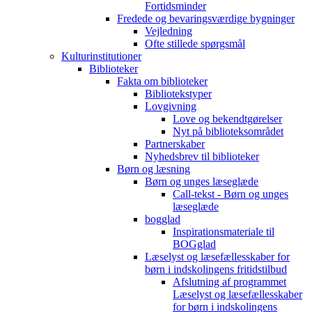
Fortidsminder
Fredede og bevaringsværdige bygninger
Vejledning
Ofte stillede spørgsmål
Kulturinstitutioner
Biblioteker
Fakta om biblioteker
Bibliotekstyper
Lovgivning
Love og bekendtgørelser
Nyt på biblioteksområdet
Partnerskaber
Nyhedsbrev til biblioteker
Børn og læsning
Børn og unges læseglæde
Call-tekst - Børn og unges
læseglæde
bogglad
Inspirationsmateriale til
BOGglad
Læselyst og læsefællesskaber for
børn i indskolingens fritidstilbud
Afslutning af programmet
Læselyst og læsefællesskaber
for børn i indskolingens