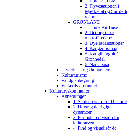
1. Loran-C i Eiði
2. Flyvestationen i
Mjørkadal og Sornfelli
radar.
GRØNLAND
1. Thule Air Base
2. Det mystiske
mikrofilmdepot
3. Dye radarstationer
4. Kangerlussuaq
5. Kangilinnguit /
Grønnedal
6. Narsarsuaq
2. verdenskrigs kulturspor
Kulturturisme
Vandplanlægning
Velfærdssamfundet
Kulturarvskommuner
Anbefalinger
1. Skab en værdifuld historie
2. Udvælg de rigtige
dynamoer
3. Formulér en vision for
kulturarven
4. Find og visualisér de