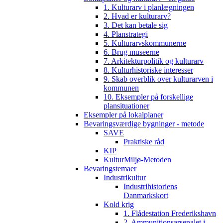
1. Kulturarv i planlægningen
2. Hvad er kulturarv?
3. Det kan betale sig
4. Planstrategi
5. Kulturarvskommunerne
6. Brug museerne
7. Arkitekturpolitik og kulturarv
8. Kulturhistoriske interesser
9. Skab overblik over kulturarven i
kommunen
10. Eksempler på forskellige
plansituationer
Eksempler på lokalplaner
Bevaringsværdige bygninger - metode
SAVE
Praktiske råd
KIP
KulturMiljø-Metoden
Bevaringstemaer
Industrikultur
Industrihistoriens
Danmarkskort
Kold krig
1. Flådestation Frederikshavn
2. Ammunitionsarsenalet i