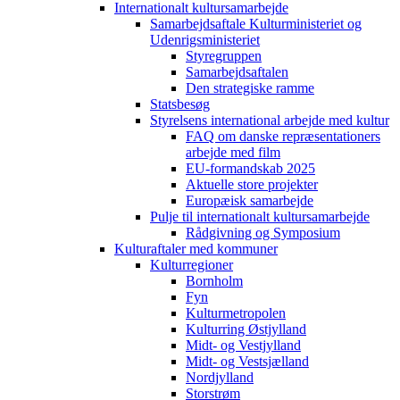
Internationalt kultursamarbejde
Samarbejdsaftale Kulturministeriet og
Udenrigsministeriet
Styregruppen
Samarbejdsaftalen
Den strategiske ramme
Statsbesøg
Styrelsens international arbejde med kultur
FAQ om danske repræsentationers
arbejde med film
EU-formandskab 2025
Aktuelle store projekter
Europæisk samarbejde
Pulje til internationalt kultursamarbejde
Rådgivning og Symposium
Kulturaftaler med kommuner
Kulturregioner
Bornholm
Fyn
Kulturmetropolen
Kulturring Østjylland
Midt- og Vestjylland
Midt- og Vestsjælland
Nordjylland
Storstrøm