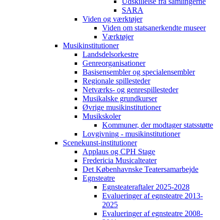
Udskillelse fra samlingerne
SARA
Viden og værktøjer
Viden om statsanerkendte museer
Værktøjer
Musikinstitutioner
Landsdelsorkestre
Genreorganisationer
Basisensembler og specialensembler
Regionale spillesteder
Netværks- og genrespillesteder
Musikalske grundkurser
Øvrige musikinstitutioner
Musikskoler
Kommuner, der modtager statsstøtte
Lovgivning - musikinstitutioner
Scenekunst-institutioner
Applaus og CPH Stage
Fredericia Musicalteater
Det Københavnske Teatersamarbejde
Egnsteatre
Egnsteateraftaler 2025-2028
Evalueringer af egnsteatre 2013-
2025
Evalueringer af egnsteatre 2008-