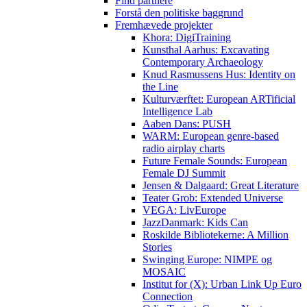
Find partnere
Forstå den politiske baggrund
Fremhævede projekter
Khora: DigiTraining
Kunsthal Aarhus: Excavating
Contemporary Archaeology
Knud Rasmussens Hus: Identity on
the Line
Kulturværftet: European ARTificial
Intelligence Lab
Aaben Dans: PUSH
WARM: European genre-based
radio airplay charts
Future Female Sounds: European
Female DJ Summit
Jensen & Dalgaard: Great Literature
Teater Grob: Extended Universe
VEGA: LivEurope
JazzDanmark: Kids Can
Roskilde Bibliotekerne: A Million
Stories
Swinging Europe: NIMPE og
MOSAIC
Institut for (X): Urban Link Up Euro
Connection