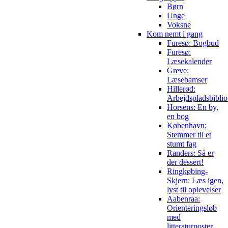
Børn
Unge
Voksne
Kom nemt i gang
Furesø: Bogbud
Furesø:
Læsekalender
Greve:
Læsebamser
Hillerød:
Arbejdspladsbiblio
Horsens: En by,
en bog
København:
Stemmer til et
stumt fag
Randers: Så er
der dessert!
Ringkøbing-
Skjern: Læs igen,
lyst til oplevelser
Aabenraa:
Orienteringsløb
med
litteraturposter