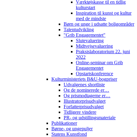
Værktøjskasse til en tidlig
kulturstart
Inspiration til kunst og kultur
med de mindste
Børn og unge i udsatte boligområder
Talentudvikling
"Grib Engagementet"
Slutevaluering
Midtvejsevaluering
Praksislaboratorium 22. juni
2022
Online-seminar om Grib
Engagementet
Opstartskonference
Kulturministeriets B&U-bogpriser
Udvalgenes shortliste
Og de nominerede er…
Og prismodtagerne er…
Illustratorprisudvalget
Forfatterprisudvalget
Tidligere vindere
PR- og udstillingsmateriale
Publikationer
Børne- og ungepuljer
Statens Kunstfond