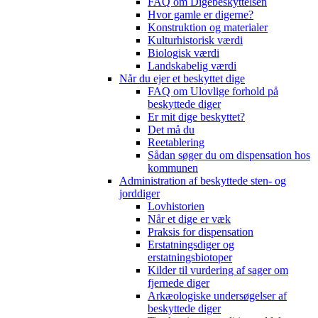
FAQ om Digebeskyttelsen
Hvor gamle er digerne?
Konstruktion og materialer
Kulturhistorisk værdi
Biologisk værdi
Landskabelig værdi
Når du ejer et beskyttet dige
FAQ om Ulovlige forhold på
beskyttede diger
Er mit dige beskyttet?
Det må du
Reetablering
Sådan søger du om dispensation hos
kommunen
Administration af beskyttede sten- og
jorddiger
Lovhistorien
Når et dige er væk
Praksis for dispensation
Erstatningsdiger og
erstatningsbiotoper
Kilder til vurdering af sager om
fjernede diger
Arkæologiske undersøgelser af
beskyttede diger