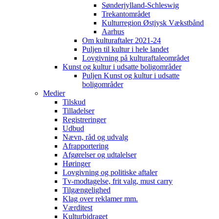
Sønderjylland-Schleswig
Trekantområdet
Kulturregion Østjysk Vækstbånd
Aarhus
Om kulturaftaler 2021-24
Puljen til kultur i hele landet
Lovgivning på kulturaftaleområdet
Kunst og kultur i udsatte boligområder
Puljen Kunst og kultur i udsatte
boligområder
Medier
Tilskud
Tilladelser
Registreringer
Udbud
Nævn, råd og udvalg
Afrapportering
Afgørelser og udtalelser
Høringer
Lovgivning og politiske aftaler
Tv-modtagelse, frit valg, must carry
Tilgængelighed
Klag over reklamer mm.
Værditest
Kulturbidraget