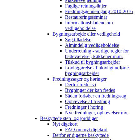
Plakettevejledning
Faglige retningslinjer
Fredningsgennemgang 2010-2016
Restaureringsseminar
Informationsbladene om
vedligeholdelse
Bygningsarbejde eller vedligehold
Søg tilladelse
Almindelig vedligeholdelse
Underretning - særlige regler for
badeværelser, køkkener m.m.
Tilskud til bygningsarbejder
Lovliggørelse af ulovligt udførte
bygningsarbejder
Fredningssager og høringer
Derfor freder vi
Bygninger der kan fredes
Sådan forløber en fredningssag
Ophævelse af fredning
Fredninger i høring
Nye fredninger, ophævelser mv.
Beskyttede sten- og jorddiger
Nyt digekort
FAQ om nyt digekort
Derfor er digerne beskyttede