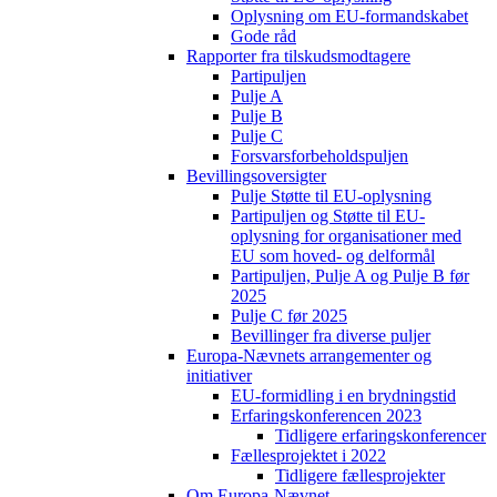
Oplysning om EU-formandskabet
Gode råd
Rapporter fra tilskudsmodtagere
Partipuljen
Pulje A
Pulje B
Pulje C
Forsvarsforbeholdspuljen
Bevillingsoversigter
Pulje Støtte til EU-oplysning
Partipuljen og Støtte til EU-
oplysning for organisationer med
EU som hoved- og delformål
Partipuljen, Pulje A og Pulje B før
2025
Pulje C før 2025
Bevillinger fra diverse puljer
Europa-Nævnets arrangementer og
initiativer
EU-formidling i en brydningstid
Erfaringskonferencen 2023
Tidligere erfaringskonferencer
Fællesprojektet i 2022
Tidligere fællesprojekter
Om Europa-Nævnet