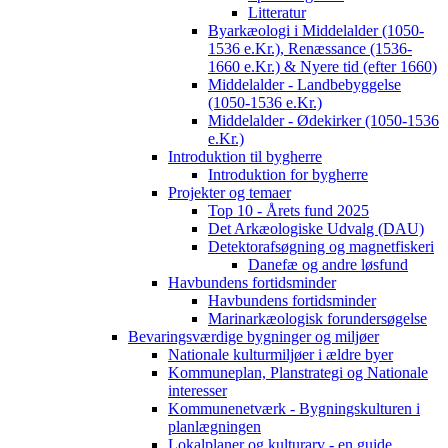
Litteratur
Byarkæologi i Middelalder (1050-
1536 e.Kr.), Renæssance (1536-
1660 e.Kr.) & Nyere tid (efter 1660)
Middelalder - Landbebyggelse
(1050-1536 e.Kr.)
Middelalder - Ødekirker (1050-1536
e.Kr.)
Introduktion til bygherre
Introduktion for bygherre
Projekter og temaer
Top 10 - Årets fund 2025
Det Arkæologiske Udvalg (DAU)
Detektorafsøgning og magnetfiskeri
Danefæ og andre løsfund
Havbundens fortidsminder
Havbundens fortidsminder
Marinarkæologisk forundersøgelse
Bevaringsværdige bygninger og miljøer
Nationale kulturmiljøer i ældre byer
Kommuneplan, Planstrategi og Nationale
interesser
Kommunenetværk - Bygningskulturen i
planlægningen
Lokalplaner og kulturarv - en guide