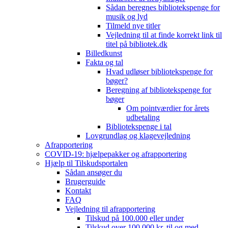
Sådan beregnes bibliotekspenge for
musik og lyd
Tilmeld nye titler
Vejledning til at finde korrekt link til
titel på bibliotek.dk
Billedkunst
Fakta og tal
Hvad udløser bibliotekspenge for
bøger?
Beregning af bibliotekspenge for
bøger
Om pointværdier for årets
udbetaling
Bibliotekspenge i tal
Lovgrundlag og klagevejledning
Afrapportering
COVID-19: hjælpepakker og afrapportering
Hjælp til Tilskudsportalen
Sådan ansøger du
Brugerguide
Kontakt
FAQ
Vejledning til afrapportering
Tilskud på 100.000 eller under
Tilskud over 100.000 kr. til og med