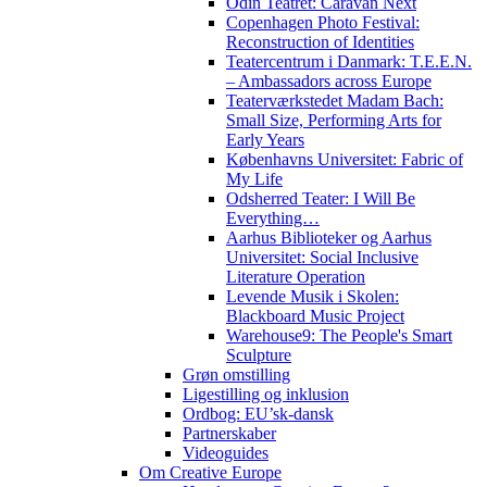
Odin Teatret: Caravan Next
Copenhagen Photo Festival:
Reconstruction of Identities
Teatercentrum i Danmark: T.E.E.N.
– Ambassadors across Europe
Teaterværkstedet Madam Bach:
Small Size, Performing Arts for
Early Years
Københavns Universitet: Fabric of
My Life
Odsherred Teater: I Will Be
Everything…
Aarhus Biblioteker og Aarhus
Universitet: Social Inclusive
Literature Operation
Levende Musik i Skolen:
Blackboard Music Project
Warehouse9: The People's Smart
Sculpture
Grøn omstilling
Ligestilling og inklusion
Ordbog: EU’sk-dansk
Partnerskaber
Videoguides
Om Creative Europe