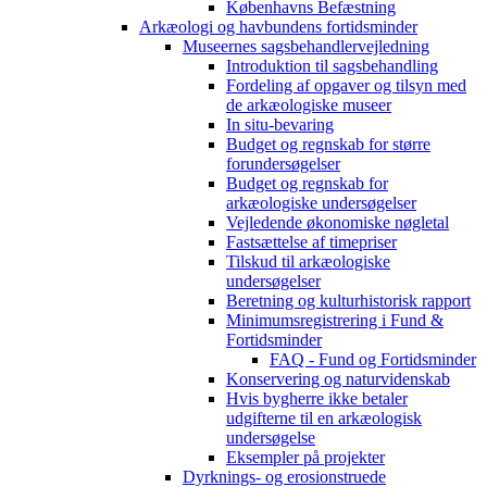
Københavns Befæstning
Arkæologi og havbundens fortidsminder
Museernes sagsbehandlervejledning
Introduktion til sagsbehandling
Fordeling af opgaver og tilsyn med
de arkæologiske museer
In situ-bevaring
Budget og regnskab for større
forundersøgelser
Budget og regnskab for
arkæologiske undersøgelser
Vejledende økonomiske nøgletal
Fastsættelse af timepriser
Tilskud til arkæologiske
undersøgelser
Beretning og kulturhistorisk rapport
Minimumsregistrering i Fund &
Fortidsminder
FAQ - Fund og Fortidsminder
Konservering og naturvidenskab
Hvis bygherre ikke betaler
udgifterne til en arkæologisk
undersøgelse
Eksempler på projekter
Dyrknings- og erosionstruede