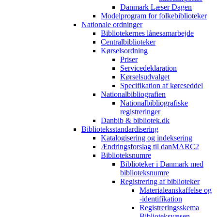
Danmark Læser Dagen
Modelprogram for folkebiblioteker
Nationale ordninger
Bibliotekernes lånesamarbejde
Centralbiblioteker
Kørselsordning
Priser
Servicedeklaration
Kørselsudvalget
Specifikation af køreseddel
Nationalbibliografien
Nationalbibliografiske
registreringer
Danbib & bibliotek.dk
Biblioteksstandardisering
Katalogisering og indeksering
Ændringsforslag til danMARC2
Biblioteksnumre
Biblioteker i Danmark med
biblioteksnumre
Registrering af biblioteker
Materialeanskaffelse og
-identifikation
Registreringsskema
Biblioteksvæsen