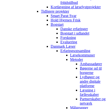
fritidstilbud
Kortlægning af læselystprojekter
Tidligere projekter
Smart Parat Svar
Hold Hjernen Frisk
Bogstart
Danske erfaringer
Bogstart i udlandet
Forskning
Evaluering
Danmark Læser
Erfaringsopsamling
Læsekommuner
Metoder
Ambassadører
Bøgerne ud til
borgerne
Lydbøger og
andre digitale
platforme
Læsning i
fællesskaber
Partnerskaber og
netværk
Målgrupper