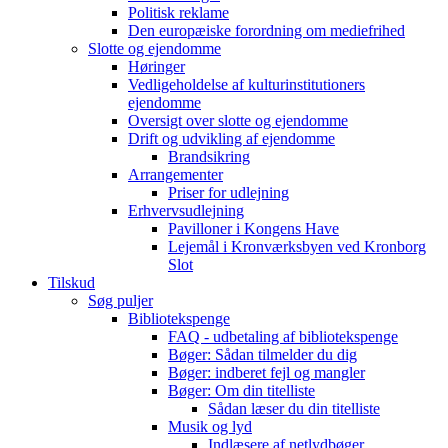
Politisk reklame
Den europæiske forordning om mediefrihed
Slotte og ejendomme
Høringer
Vedligeholdelse af kulturinstitutioners
ejendomme
Oversigt over slotte og ejendomme
Drift og udvikling af ejendomme
Brandsikring
Arrangementer
Priser for udlejning
Erhvervsudlejning
Pavilloner i Kongens Have
Lejemål i Kronværksbyen ved Kronborg
Slot
Tilskud
Søg puljer
Bibliotekspenge
FAQ - udbetaling af bibliotekspenge
Bøger: Sådan tilmelder du dig
Bøger: indberet fejl og mangler
Bøger: Om din titelliste
Sådan læser du din titelliste
Musik og lyd
Indlæsere af netlydbøger