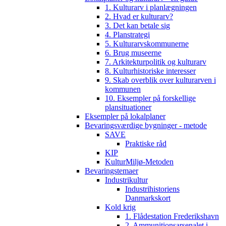
1. Kulturarv i planlægningen
2. Hvad er kulturarv?
3. Det kan betale sig
4. Planstrategi
5. Kulturarvskommunerne
6. Brug museerne
7. Arkitekturpolitik og kulturarv
8. Kulturhistoriske interesser
9. Skab overblik over kulturarven i
kommunen
10. Eksempler på forskellige
plansituationer
Eksempler på lokalplaner
Bevaringsværdige bygninger - metode
SAVE
Praktiske råd
KIP
KulturMiljø-Metoden
Bevaringstemaer
Industrikultur
Industrihistoriens
Danmarkskort
Kold krig
1. Flådestation Frederikshavn
2. Ammunitionsarsenalet i