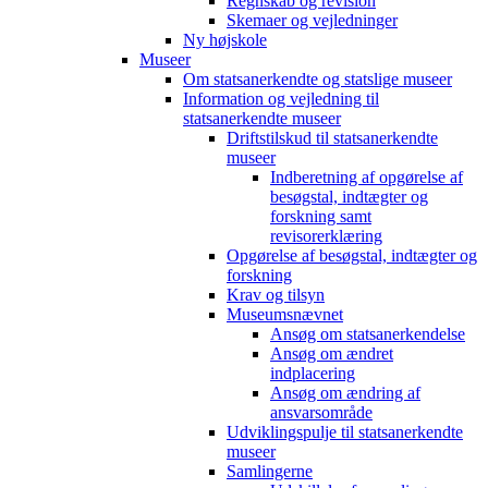
Regnskab og revision
Skemaer og vejledninger
Ny højskole
Museer
Om statsanerkendte og statslige museer
Information og vejledning til
statsanerkendte museer
Driftstilskud til statsanerkendte
museer
Indberetning af opgørelse af
besøgstal, indtægter og
forskning samt
revisorerklæring
Opgørelse af besøgstal, indtægter og
forskning
Krav og tilsyn
Museumsnævnet
Ansøg om statsanerkendelse
Ansøg om ændret
indplacering
Ansøg om ændring af
ansvarsområde
Udviklingspulje til statsanerkendte
museer
Samlingerne