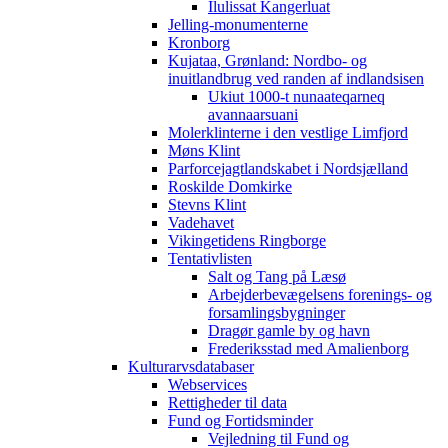
Ilulissat Kangerluat
Jelling-monumenterne
Kronborg
Kujataa, Grønland: Nordbo- og
inuitlandbrug ved randen af indlandsisen
Ukiut 1000-t nunaateqarneq
avannaarsuani
Molerklinterne i den vestlige Limfjord
Møns Klint
Parforcejagtlandskabet i Nordsjælland
Roskilde Domkirke
Stevns Klint
Vadehavet
Vikingetidens Ringborge
Tentativlisten
Salt og Tang på Læsø
Arbejderbevægelsens forenings- og
forsamlingsbygninger
Dragør gamle by og havn
Frederiksstad med Amalienborg
Kulturarvsdatabaser
Webservices
Rettigheder til data
Fund og Fortidsminder
Vejledning til Fund og