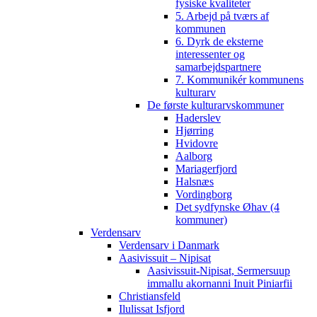
fysiske kvaliteter
5. Arbejd på tværs af
kommunen
6. Dyrk de eksterne
interessenter og
samarbejdspartnere
7. Kommunikér kommunens
kulturarv
De første kulturarvskommuner
Haderslev
Hjørring
Hvidovre
Aalborg
Mariagerfjord
Halsnæs
Vordingborg
Det sydfynske Øhav (4
kommuner)
Verdensarv
Verdensarv i Danmark
Aasivissuit – Nipisat
Aasivissuit-Nipisat, Sermersuup
immallu akornanni Inuit Piniarfii
Christiansfeld
Ilulissat Isfjord