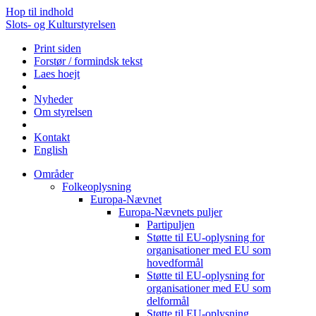
Hop til indhold
Slots- og Kulturstyrelsen
Print siden
Forstør / formindsk tekst
Laes hoejt
Nyheder
Om styrelsen
Kontakt
English
Områder
Folkeoplysning
Europa-Nævnet
Europa-Nævnets puljer
Partipuljen
Støtte til EU-oplysning for
organisationer med EU som
hovedformål
Støtte til EU-oplysning for
organisationer med EU som
delformål
Støtte til EU-oplysning