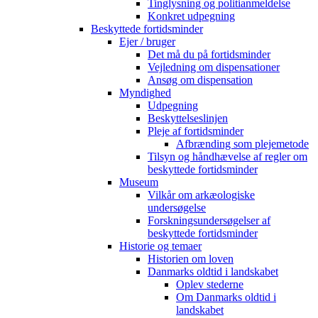
Tinglysning og politianmeldelse
Konkret udpegning
Beskyttede fortidsminder
Ejer / bruger
Det må du på fortidsminder
Vejledning om dispensationer
Ansøg om dispensation
Myndighed
Udpegning
Beskyttelseslinjen
Pleje af fortidsminder
Afbrænding som plejemetode
Tilsyn og håndhævelse af regler om
beskyttede fortidsminder
Museum
Vilkår om arkæologiske
undersøgelse
Forskningsundersøgelser af
beskyttede fortidsminder
Historie og temaer
Historien om loven
Danmarks oldtid i landskabet
Oplev stederne
Om Danmarks oldtid i
landskabet