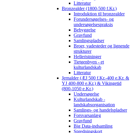
Litteratur
Bronzealder (1800-500 f.Kr.)
Introduktion til bronzealder
Forundersøgelses- og
undersøgelsespraksis
Bebyggelse
Gravfund
Samlingspladser
Broer, vadesteder og lignende
strukturer
Helleristninger
Tietgenbyen - et
kulturlandskab
Litteratur
Jernalder (ÆJ 500 f.Kr.-400 e.Kr. &
YJ 400-800 e.Kr.) & Vikingetid
(800-1050 e.Kr.)
Undersøgelse
Kulturlandskab -
landskabsorganisation
Samlings- og handelspladser
Forsvarsanlæg
Gravfund
Big Data-indsamling
Spredningskort