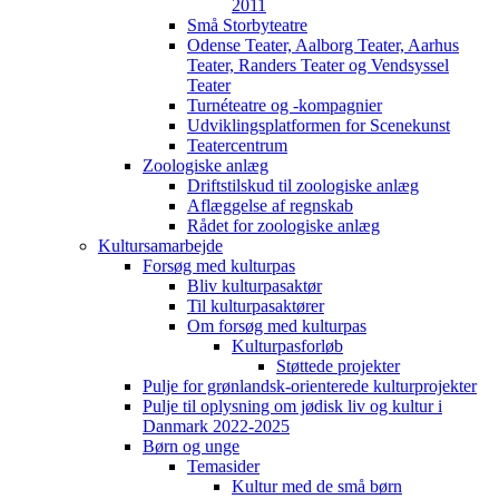
2011
Små Storbyteatre
Odense Teater, Aalborg Teater, Aarhus
Teater, Randers Teater og Vendsyssel
Teater
Turnéteatre og -kompagnier
Udviklingsplatformen for Scenekunst
Teatercentrum
Zoologiske anlæg
Driftstilskud til zoologiske anlæg
Aflæggelse af regnskab
Rådet for zoologiske anlæg
Kultursamarbejde
Forsøg med kulturpas
Bliv kulturpasaktør
Til kulturpasaktører
Om forsøg med kulturpas
Kulturpasforløb
Støttede projekter
Pulje for grønlandsk-orienterede kulturprojekter
Pulje til oplysning om jødisk liv og kultur i
Danmark 2022-2025
Børn og unge
Temasider
Kultur med de små børn