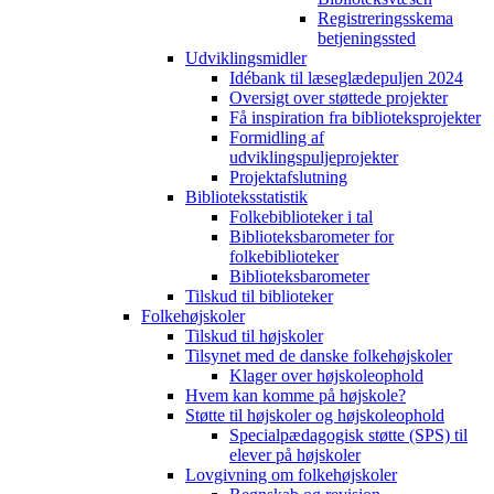
Registreringsskema
betjeningssted
Udviklingsmidler
Idébank til læseglædepuljen 2024
Oversigt over støttede projekter
Få inspiration fra biblioteksprojekter
Formidling af
udviklingspuljeprojekter
Projektafslutning
Biblioteksstatistik
Folkebiblioteker i tal
Biblioteksbarometer for
folkebiblioteker
Biblioteksbarometer
Tilskud til biblioteker
Folkehøjskoler
Tilskud til højskoler
Tilsynet med de danske folkehøjskoler
Klager over højskoleophold
Hvem kan komme på højskole?
Støtte til højskoler og højskoleophold
Specialpædagogisk støtte (SPS) til
elever på højskoler
Lovgivning om folkehøjskoler