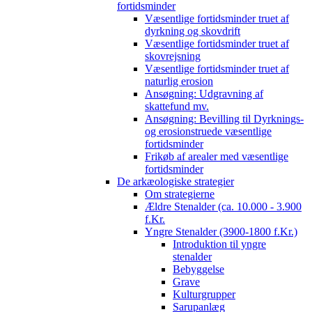
fortidsminder
Væsentlige fortidsminder truet af
dyrkning og skovdrift
Væsentlige fortidsminder truet af
skovrejsning
Væsentlige fortidsminder truet af
naturlig erosion
Ansøgning: Udgravning af
skattefund mv.
Ansøgning: Bevilling til Dyrknings-
og erosionstruede væsentlige
fortidsminder
Frikøb af arealer med væsentlige
fortidsminder
De arkæologiske strategier
Om strategierne
Ældre Stenalder (ca. 10.000 - 3.900
f.Kr.
Yngre Stenalder (3900-1800 f.Kr.)
Introduktion til yngre
stenalder
Bebyggelse
Grave
Kulturgrupper
Sarupanlæg