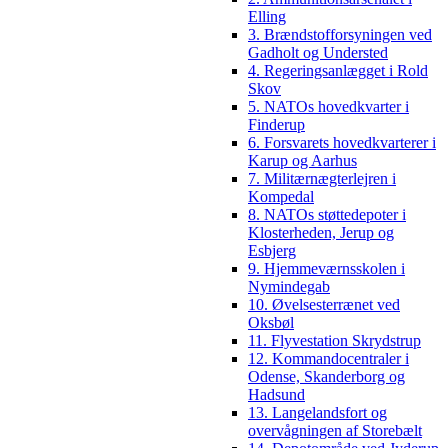
Elling
3. Brændstofforsyningen ved
Gadholt og Understed
4. Regeringsanlægget i Rold
Skov
5. NATOs hovedkvarter i
Finderup
6. Forsvarets hovedkvarterer i
Karup og Aarhus
7. Militærnægterlejren i
Kompedal
8. NATOs støttedepoter i
Klosterheden, Jerup og
Esbjerg
9. Hjemmeværnsskolen i
Nymindegab
10. Øvelsesterrænet ved
Oksbøl
11. Flyvestation Skrydstrup
12. Kommandocentraler i
Odense, Skanderborg og
Hadsund
13. Langelandsfort og
overvågningen af Storebælt