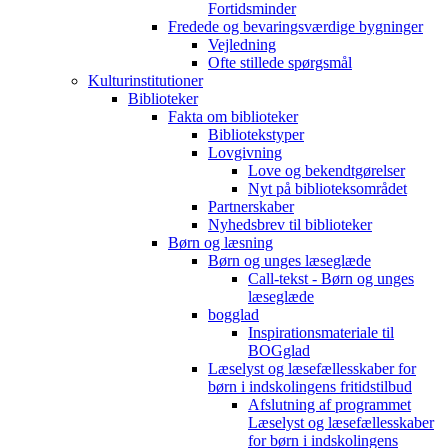
Fortidsminder
Fredede og bevaringsværdige bygninger
Vejledning
Ofte stillede spørgsmål
Kulturinstitutioner
Biblioteker
Fakta om biblioteker
Bibliotekstyper
Lovgivning
Love og bekendtgørelser
Nyt på biblioteksområdet
Partnerskaber
Nyhedsbrev til biblioteker
Børn og læsning
Børn og unges læseglæde
Call-tekst - Børn og unges
læseglæde
bogglad
Inspirationsmateriale til
BOGglad
Læselyst og læsefællesskaber for
børn i indskolingens fritidstilbud
Afslutning af programmet
Læselyst og læsefællesskaber
for børn i indskolingens