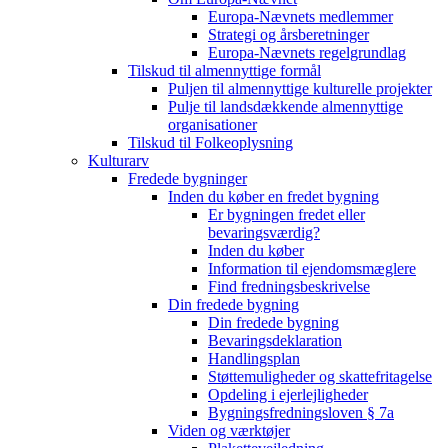
Europa-Nævnets medlemmer
Strategi og årsberetninger
Europa-Nævnets regelgrundlag
Tilskud til almennyttige formål
Puljen til almennyttige kulturelle projekter
Pulje til landsdækkende almennyttige
organisationer
Tilskud til Folkeoplysning
Kulturarv
Fredede bygninger
Inden du køber en fredet bygning
Er bygningen fredet eller
bevaringsværdig?
Inden du køber
Information til ejendomsmæglere
Find fredningsbeskrivelse
Din fredede bygning
Din fredede bygning
Bevaringsdeklaration
Handlingsplan
Støttemuligheder og skattefritagelse
Opdeling i ejerlejligheder
Bygningsfredningsloven § 7a
Viden og værktøjer