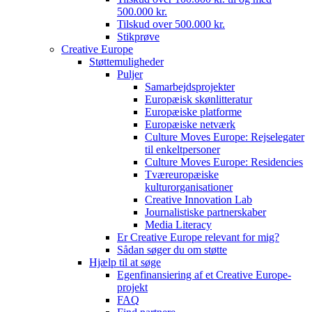
500.000 kr.
Tilskud over 500.000 kr.
Stikprøve
Creative Europe
Støttemuligheder
Puljer
Samarbejdsprojekter
Europæisk skønlitteratur
Europæiske platforme
Europæiske netværk
Culture Moves Europe: Rejselegater
til enkeltpersoner
Culture Moves Europe: Residencies
Tværeuropæiske
kulturorganisationer
Creative Innovation Lab
Journalistiske partnerskaber
Media Literacy
Er Creative Europe relevant for mig?
Sådan søger du om støtte
Hjælp til at søge
Egenfinansiering af et Creative Europe-
projekt
FAQ