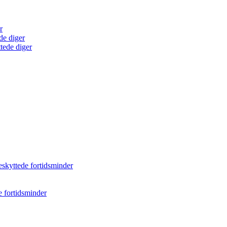
r
de diger
tede diger
eskyttede fortidsminder
e fortidsminder