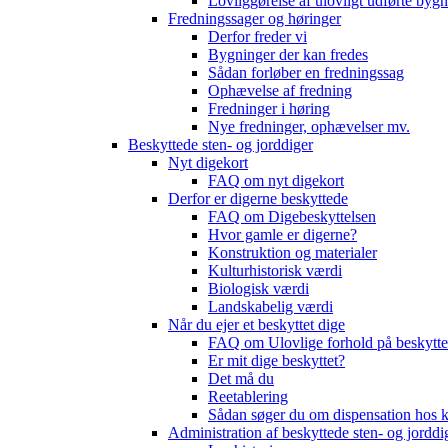
Lovliggørelse af ulovligt udførte byg
Fredningssager og høringer
Derfor freder vi
Bygninger der kan fredes
Sådan forløber en fredningssag
Ophævelse af fredning
Fredninger i høring
Nye fredninger, ophævelser mv.
Beskyttede sten- og jorddiger
Nyt digekort
FAQ om nyt digekort
Derfor er digerne beskyttede
FAQ om Digebeskyttelsen
Hvor gamle er digerne?
Konstruktion og materialer
Kulturhistorisk værdi
Biologisk værdi
Landskabelig værdi
Når du ejer et beskyttet dige
FAQ om Ulovlige forhold på beskytte
Er mit dige beskyttet?
Det må du
Reetablering
Sådan søger du om dispensation ho
Administration af beskyttede sten- og jorddi