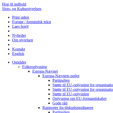
Hop til indhold
Slots- og Kulturstyrelsen
Print siden
Forstør / formindsk tekst
Laes hoejt
Nyheder
Om styrelsen
Kontakt
English
Områder
Folkeoplysning
Europa-Nævnet
Europa-Nævnets puljer
Partipuljen
Støtte til EU-oplysning for organisa
Støtte til EU-oplysning for organisa
Støtte til EU-oplysning
Oplysning om EU-formandskabet
Gode råd
Rapporter fra tilskudsmodtagere
Partipuljen