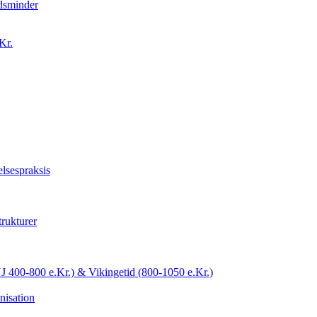
idsminder
Kr.
lsespraksis
trukturer
YJ 400-800 e.Kr.) & Vikingetid (800-1050 e.Kr.)
nisation