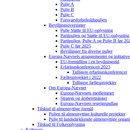
Pulje A
Pulje B
Pulje C
Forsvarsforbeholdspuljen
Bevillingsoversigter
Pulje Støtte til EU-oplysning
Partipuljen og Støtte til EU-oplysni
Partipuljen, Pulje A og Pulje B før 20
Pulje C før 2025
Bevillinger fra diverse puljer
Europa-Nævnets arrangementer og initiative
EU-formidling i en brydningstid
Erfaringskonferencen 2023
Tidligere erfaringskonferencer
Fællesprojektet i 2022
Tidligere fællesprojekter
Om Europa-Nævnet
Europa-Nævnets medlemmer
Strategi og årsberetninger
Europa-Nævnets regelgrundlag
Tilskud til almennyttige formål
Puljen til almennyttige kulturelle projekter
Pulje til landsdækkende almennyttige organi
Tilskud til Folkeoplysning
Kulturarv