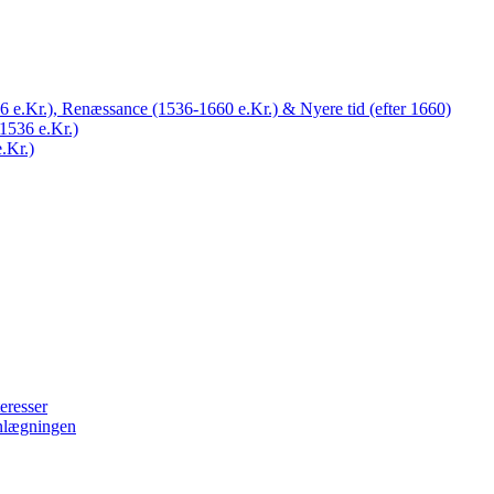
 e.Kr.), Renæssance (1536-1660 e.Kr.) & Nyere tid (efter 1660)
1536 e.Kr.)
.Kr.)
eresser
nlægningen