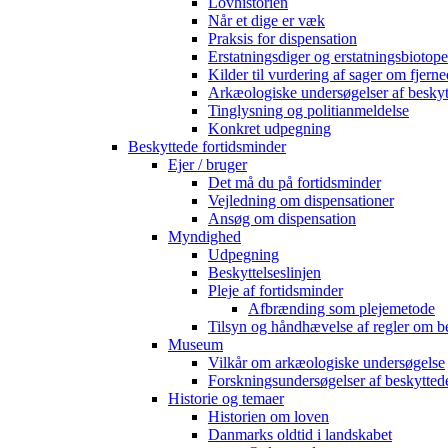
Lovhistorien
Når et dige er væk
Praksis for dispensation
Erstatningsdiger og erstatningsbiotope
Kilder til vurdering af sager om fjerne
Arkæologiske undersøgelser af beskyt
Tinglysning og politianmeldelse
Konkret udpegning
Beskyttede fortidsminder
Ejer / bruger
Det må du på fortidsminder
Vejledning om dispensationer
Ansøg om dispensation
Myndighed
Udpegning
Beskyttelseslinjen
Pleje af fortidsminder
Afbrænding som plejemetode
Tilsyn og håndhævelse af regler om b
Museum
Vilkår om arkæologiske undersøgelse
Forskningsundersøgelser af beskytted
Historie og temaer
Historien om loven
Danmarks oldtid i landskabet