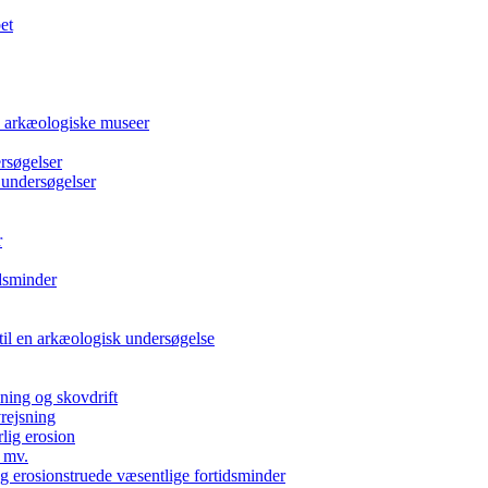
et
e arkæologiske museer
rsøgelser
 undersøgelser
r
dsminder
 til en arkæologisk undersøgelse
kning og skovdrift
vrejsning
rlig erosion
 mv.
g erosionstruede væsentlige fortidsminder