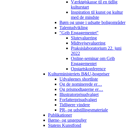
Værktøjskasse til en tidlig
kulturstart
Inspiration til kunst og kultur
med de mindste
Børn og unge i udsatte boligområder
Talentudvikling
"Grib Engagementet"
Slutevaluering
Midtvejsevaluering
Praksislaboratorium 22. juni
2022
Online-seminar om Grib
Engagementet
Opstartskonference
Kulturministeriets B&U-bogpriser
Udvalgenes shortliste
Og de nominerede er…
Og prismodtagerne er…
Illustratorprisudvalget
Forfatterprisudvalget
Tidligere vindere
PR- og udstillingsmateriale
Publikationer
Børne- og ungepuljer
Statens Kunstfond