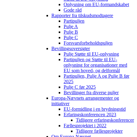
Oplysning om EU-formandskabet
Gode råd
Rapporter fra tilskudsmodtagere
Partipuljen
Pulje A
Pulje B
Pulje C
Forsvarsforbeholdspuljen
Bevillingsoversigter
Pulje Støtte til EU-oplysning
Partipuljen og Støtte til EU-
oplysning for organisationer med
EU som hoved- og delformål
Partipuljen, Pulje A og Pulje B før
2025
Pulje C før 2025
Bevillinger fra diverse puljer
Europa-Nævnets arrangementer og
initiativer
EU-formidling i en brydningstid
Erfaringskonferencen 2023
Tidligere erfaringskonferencer
Fællesprojektet i 2022
Tidligere fællesprojekter
Om Europa-Nævnet