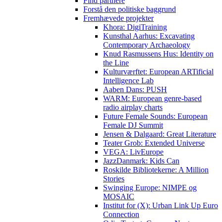
Find partnere
Forstå den politiske baggrund
Fremhævede projekter
Khora: DigiTraining
Kunsthal Aarhus: Excavating
Contemporary Archaeology
Knud Rasmussens Hus: Identity on
the Line
Kulturværftet: European ARTificial
Intelligence Lab
Aaben Dans: PUSH
WARM: European genre-based
radio airplay charts
Future Female Sounds: European
Female DJ Summit
Jensen & Dalgaard: Great Literature
Teater Grob: Extended Universe
VEGA: LivEurope
JazzDanmark: Kids Can
Roskilde Bibliotekerne: A Million
Stories
Swinging Europe: NIMPE og
MOSAIC
Institut for (X): Urban Link Up Euro
Connection