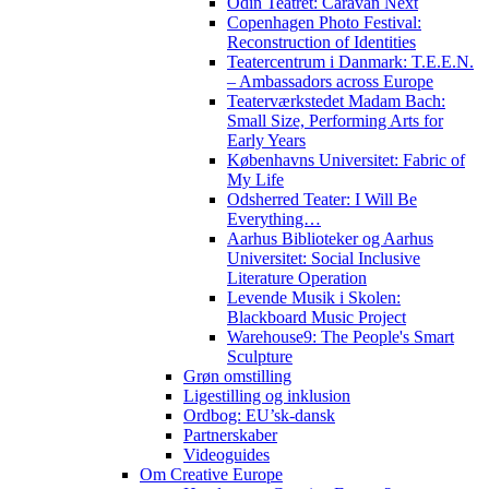
Odin Teatret: Caravan Next
Copenhagen Photo Festival:
Reconstruction of Identities
Teatercentrum i Danmark: T.E.E.N.
– Ambassadors across Europe
Teaterværkstedet Madam Bach:
Small Size, Performing Arts for
Early Years
Københavns Universitet: Fabric of
My Life
Odsherred Teater: I Will Be
Everything…
Aarhus Biblioteker og Aarhus
Universitet: Social Inclusive
Literature Operation
Levende Musik i Skolen:
Blackboard Music Project
Warehouse9: The People's Smart
Sculpture
Grøn omstilling
Ligestilling og inklusion
Ordbog: EU’sk-dansk
Partnerskaber
Videoguides
Om Creative Europe