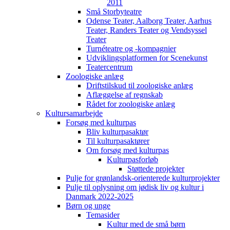
2011
Små Storbyteatre
Odense Teater, Aalborg Teater, Aarhus
Teater, Randers Teater og Vendsyssel
Teater
Turnéteatre og -kompagnier
Udviklingsplatformen for Scenekunst
Teatercentrum
Zoologiske anlæg
Driftstilskud til zoologiske anlæg
Aflæggelse af regnskab
Rådet for zoologiske anlæg
Kultursamarbejde
Forsøg med kulturpas
Bliv kulturpasaktør
Til kulturpasaktører
Om forsøg med kulturpas
Kulturpasforløb
Støttede projekter
Pulje for grønlandsk-orienterede kulturprojekter
Pulje til oplysning om jødisk liv og kultur i
Danmark 2022-2025
Børn og unge
Temasider
Kultur med de små børn