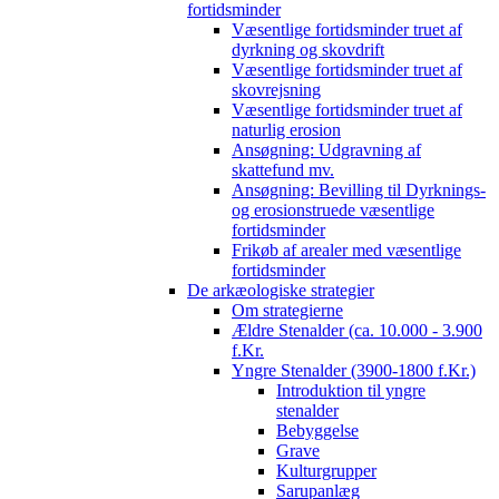
fortidsminder
Væsentlige fortidsminder truet af
dyrkning og skovdrift
Væsentlige fortidsminder truet af
skovrejsning
Væsentlige fortidsminder truet af
naturlig erosion
Ansøgning: Udgravning af
skattefund mv.
Ansøgning: Bevilling til Dyrknings-
og erosionstruede væsentlige
fortidsminder
Frikøb af arealer med væsentlige
fortidsminder
De arkæologiske strategier
Om strategierne
Ældre Stenalder (ca. 10.000 - 3.900
f.Kr.
Yngre Stenalder (3900-1800 f.Kr.)
Introduktion til yngre
stenalder
Bebyggelse
Grave
Kulturgrupper
Sarupanlæg