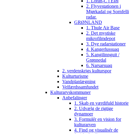
1. Loran-C i Eiði
2. Flyvestationen i
Mjørkadal og Sornfelli
radar.
GRØNLAND
1. Thule Air Base
2. Det mystiske
mikrofilmdepot
3. Dye radarstationer
4. Kangerlussuaq
5. Kangilinnguit /
Grønnedal
6. Narsarsuaq
2. verdenskrigs kulturspor
Kulturturisme
Vandplanlægning
Velfærdssamfundet
Kulturarvskommuner
Anbefalinger
1. Skab en værdifuld historie
2. Udvælg de rigtige
dynamoer
3. Formulér en vision for
kulturarven
4. Find og visualisér de