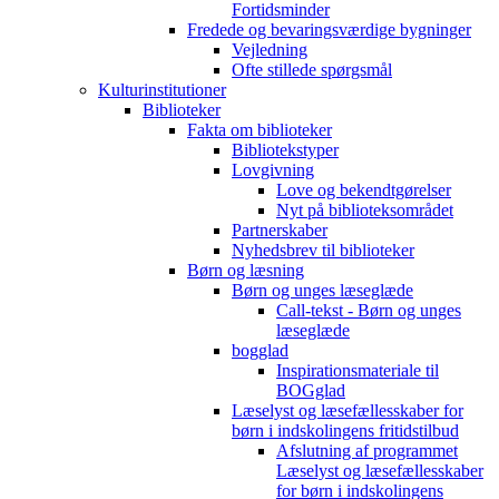
Fortidsminder
Fredede og bevaringsværdige bygninger
Vejledning
Ofte stillede spørgsmål
Kulturinstitutioner
Biblioteker
Fakta om biblioteker
Bibliotekstyper
Lovgivning
Love og bekendtgørelser
Nyt på biblioteksområdet
Partnerskaber
Nyhedsbrev til biblioteker
Børn og læsning
Børn og unges læseglæde
Call-tekst - Børn og unges
læseglæde
bogglad
Inspirationsmateriale til
BOGglad
Læselyst og læsefællesskaber for
børn i indskolingens fritidstilbud
Afslutning af programmet
Læselyst og læsefællesskaber
for børn i indskolingens