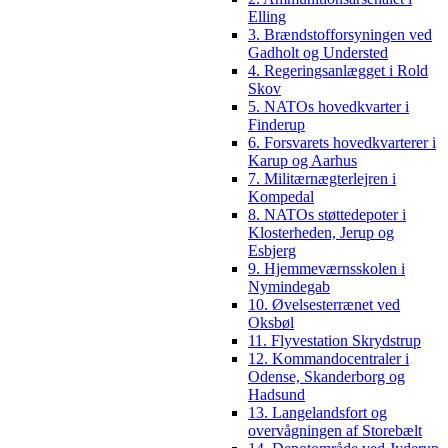
Elling
3. Brændstofforsyningen ved
Gadholt og Understed
4. Regeringsanlægget i Rold
Skov
5. NATOs hovedkvarter i
Finderup
6. Forsvarets hovedkvarterer i
Karup og Aarhus
7. Militærnægterlejren i
Kompedal
8. NATOs støttedepoter i
Klosterheden, Jerup og
Esbjerg
9. Hjemmeværnsskolen i
Nymindegab
10. Øvelsesterrænet ved
Oksbøl
11. Flyvestation Skrydstrup
12. Kommandocentraler i
Odense, Skanderborg og
Hadsund
13. Langelandsfort og
overvågningen af Storebælt