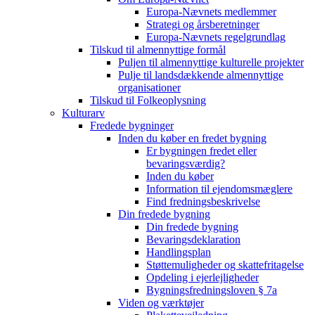
Europa-Nævnets medlemmer
Strategi og årsberetninger
Europa-Nævnets regelgrundlag
Tilskud til almennyttige formål
Puljen til almennyttige kulturelle projekter
Pulje til landsdækkende almennyttige
organisationer
Tilskud til Folkeoplysning
Kulturarv
Fredede bygninger
Inden du køber en fredet bygning
Er bygningen fredet eller
bevaringsværdig?
Inden du køber
Information til ejendomsmæglere
Find fredningsbeskrivelse
Din fredede bygning
Din fredede bygning
Bevaringsdeklaration
Handlingsplan
Støttemuligheder og skattefritagelse
Opdeling i ejerlejligheder
Bygningsfredningsloven § 7a
Viden og værktøjer