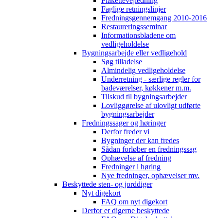
Plakettevejledning
Faglige retningslinjer
Fredningsgennemgang 2010-2016
Restaureringsseminar
Informationsbladene om
vedligeholdelse
Bygningsarbejde eller vedligehold
Søg tilladelse
Almindelig vedligeholdelse
Underretning - særlige regler for
badeværelser, køkkener m.m.
Tilskud til bygningsarbejder
Lovliggørelse af ulovligt udførte
bygningsarbejder
Fredningssager og høringer
Derfor freder vi
Bygninger der kan fredes
Sådan forløber en fredningssag
Ophævelse af fredning
Fredninger i høring
Nye fredninger, ophævelser mv.
Beskyttede sten- og jorddiger
Nyt digekort
FAQ om nyt digekort
Derfor er digerne beskyttede