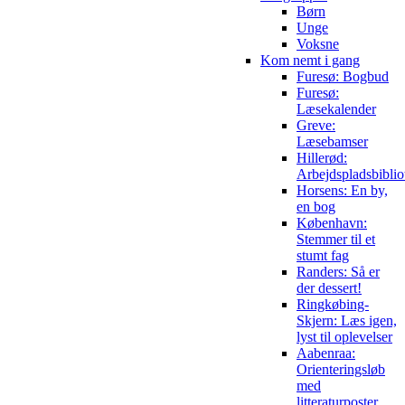
Børn
Unge
Voksne
Kom nemt i gang
Furesø: Bogbud
Furesø:
Læsekalender
Greve:
Læsebamser
Hillerød:
Arbejdspladsbiblio
Horsens: En by,
en bog
København:
Stemmer til et
stumt fag
Randers: Så er
der dessert!
Ringkøbing-
Skjern: Læs igen,
lyst til oplevelser
Aabenraa:
Orienteringsløb
med
litteraturposter