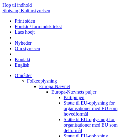
Hop til indhold
Slots- og Kulturstyrelsen
Print siden
Forstør / formindsk tekst
Laes hoejt
Nyheder
Om styrelsen
Kontakt
English
Områder
Folkeoplysning
Europa-Nævnet
Europa-Nævnets puljer
Partipuljen
Støtte til EU-oplysning for
organisationer med EU som
hovedformål
Støtte til EU-oplysning for
organisationer med EU som
delformål
Støtte til EU-oplysning