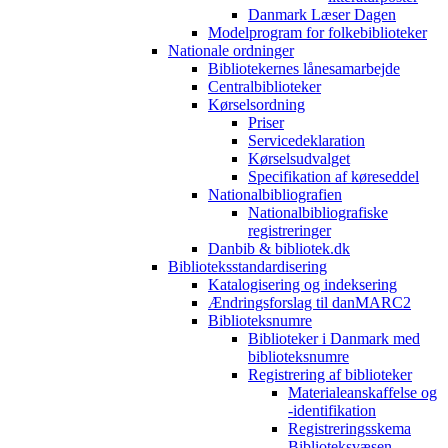
Danmark Læser Dagen
Modelprogram for folkebiblioteker
Nationale ordninger
Bibliotekernes lånesamarbejde
Centralbiblioteker
Kørselsordning
Priser
Servicedeklaration
Kørselsudvalget
Specifikation af køreseddel
Nationalbibliografien
Nationalbibliografiske
registreringer
Danbib & bibliotek.dk
Biblioteksstandardisering
Katalogisering og indeksering
Ændringsforslag til danMARC2
Biblioteksnumre
Biblioteker i Danmark med
biblioteksnumre
Registrering af biblioteker
Materialeanskaffelse og
-identifikation
Registreringsskema
Biblioteksvæsen