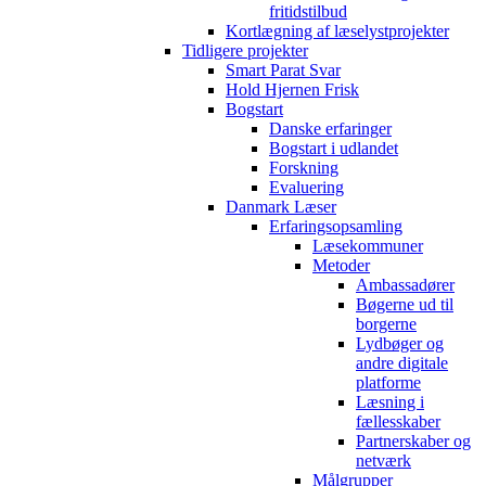
fritidstilbud
Kortlægning af læselystprojekter
Tidligere projekter
Smart Parat Svar
Hold Hjernen Frisk
Bogstart
Danske erfaringer
Bogstart i udlandet
Forskning
Evaluering
Danmark Læser
Erfaringsopsamling
Læsekommuner
Metoder
Ambassadører
Bøgerne ud til
borgerne
Lydbøger og
andre digitale
platforme
Læsning i
fællesskaber
Partnerskaber og
netværk
Målgrupper