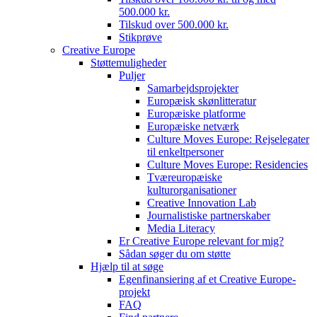
500.000 kr.
Tilskud over 500.000 kr.
Stikprøve
Creative Europe
Støttemuligheder
Puljer
Samarbejdsprojekter
Europæisk skønlitteratur
Europæiske platforme
Europæiske netværk
Culture Moves Europe: Rejselegater
til enkeltpersoner
Culture Moves Europe: Residencies
Tværeuropæiske
kulturorganisationer
Creative Innovation Lab
Journalistiske partnerskaber
Media Literacy
Er Creative Europe relevant for mig?
Sådan søger du om støtte
Hjælp til at søge
Egenfinansiering af et Creative Europe-
projekt
FAQ