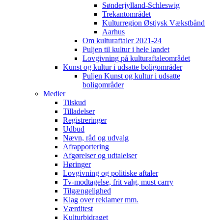
Sønderjylland-Schleswig
Trekantområdet
Kulturregion Østjysk Vækstbånd
Aarhus
Om kulturaftaler 2021-24
Puljen til kultur i hele landet
Lovgivning på kulturaftaleområdet
Kunst og kultur i udsatte boligområder
Puljen Kunst og kultur i udsatte
boligområder
Medier
Tilskud
Tilladelser
Registreringer
Udbud
Nævn, råd og udvalg
Afrapportering
Afgørelser og udtalelser
Høringer
Lovgivning og politiske aftaler
Tv-modtagelse, frit valg, must carry
Tilgængelighed
Klag over reklamer mm.
Værditest
Kulturbidraget