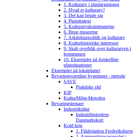
1. Kulturarv i planlægningen
2. Hvad er kulturarv?
3. Det kan betale sig
4. Planstrategi
5. Kulturarvskommunerne
6. Brug museerne
7. Arkitekturpolitik og kulturarv
8. Kulturhistoriske interesser
9. Skab overblik over kulturarven i
kommunen
10. Eksempler på forskellige
plansituationer
Eksempler på lokalplaner
Bevaringsværdige bygninger - metode
SAVE
Praktiske råd
KIP
KulturMiljø-Metoden
Bevaringstemaer
Industrikultur
Industrihistoriens
Danmarkskort
Kold krig
1. Flådestation Frederikshavn
2. Ammunitionsarsenalet i