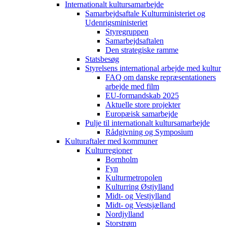
Internationalt kultursamarbejde
Samarbejdsaftale Kulturministeriet og
Udenrigsministeriet
Styregruppen
Samarbejdsaftalen
Den strategiske ramme
Statsbesøg
Styrelsens international arbejde med kultur
FAQ om danske repræsentationers
arbejde med film
EU-formandskab 2025
Aktuelle store projekter
Europæisk samarbejde
Pulje til internationalt kultursamarbejde
Rådgivning og Symposium
Kulturaftaler med kommuner
Kulturregioner
Bornholm
Fyn
Kulturmetropolen
Kulturring Østjylland
Midt- og Vestjylland
Midt- og Vestsjælland
Nordjylland
Storstrøm