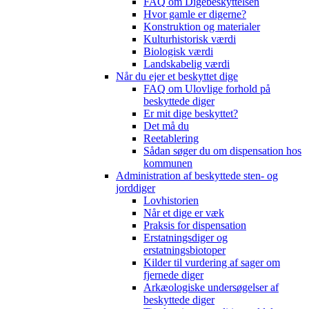
FAQ om Digebeskyttelsen
Hvor gamle er digerne?
Konstruktion og materialer
Kulturhistorisk værdi
Biologisk værdi
Landskabelig værdi
Når du ejer et beskyttet dige
FAQ om Ulovlige forhold på
beskyttede diger
Er mit dige beskyttet?
Det må du
Reetablering
Sådan søger du om dispensation hos
kommunen
Administration af beskyttede sten- og
jorddiger
Lovhistorien
Når et dige er væk
Praksis for dispensation
Erstatningsdiger og
erstatningsbiotoper
Kilder til vurdering af sager om
fjernede diger
Arkæologiske undersøgelser af
beskyttede diger