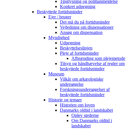
Tinglysning og politianmeldelse
Konkret udpegning
Beskyttede fortidsminder
Ejer / bruger
Det må du på fortidsminder
Vejledning om dispensationer
Ansøg om dispensation
Myndighed
Udpegning
Beskyttelseslinjen
Pleje af fortidsminder
Afbrænding som plejemetode
Tilsyn og håndhævelse af regler om
beskyttede fortidsminder
Museum
Vilkår om arkæologiske
undersøgelse
Forskningsundersøgelser af
beskyttede fortidsminder
Historie og temaer
Historien om loven
Danmarks oldtid i landskabet
Oplev stederne
Om Danmarks oldtid i
landskabet