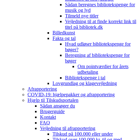
Sådan beregnes bibliotekspenge for
musik og lyd
Tilmeld nye titler
Vejledning til at finde korrekt link til
titel på bibliotek.dk
Billedkunst
Fakta og tal
Hvad udløser bibliotekspenge for
bøger?
Beregning af bibliotekspenge for
bøger
Om pointværdier for årets
udbetaling
Bibliotekspenge i tal
Lovgrundlag og klagevejledning
Afrapportering
COVID-19: hjælpepakker og afrapportering
Hjælp til Tilskudsportalen
Sådan ansøger du
Brugerguide
Kontakt
FAQ
Vejledning til afrapportering
Tilskud på 100.000 eller under
Tilskud over 100.000 kr. til og med