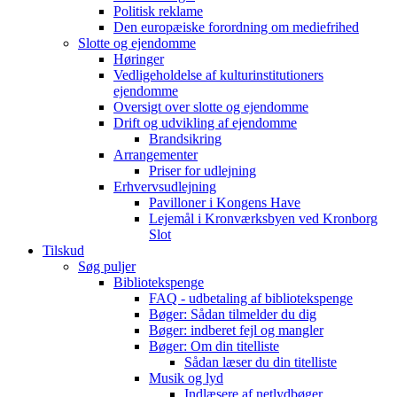
Politisk reklame
Den europæiske forordning om mediefrihed
Slotte og ejendomme
Høringer
Vedligeholdelse af kulturinstitutioners
ejendomme
Oversigt over slotte og ejendomme
Drift og udvikling af ejendomme
Brandsikring
Arrangementer
Priser for udlejning
Erhvervsudlejning
Pavilloner i Kongens Have
Lejemål i Kronværksbyen ved Kronborg
Slot
Tilskud
Søg puljer
Bibliotekspenge
FAQ - udbetaling af bibliotekspenge
Bøger: Sådan tilmelder du dig
Bøger: indberet fejl og mangler
Bøger: Om din titelliste
Sådan læser du din titelliste
Musik og lyd
Indlæsere af netlydbøger