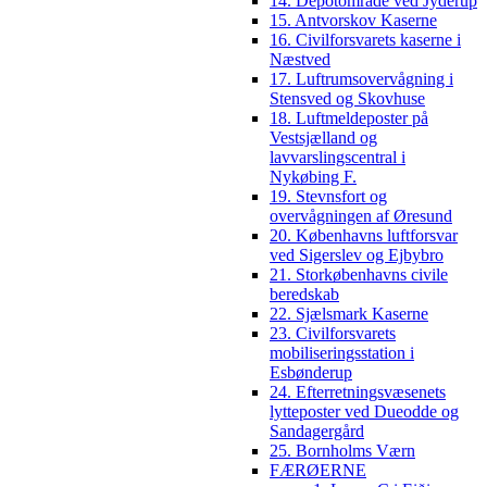
14. Depotområde ved Jyderup
15. Antvorskov Kaserne
16. Civilforsvarets kaserne i
Næstved
17. Luftrumsovervågning i
Stensved og Skovhuse
18. Luftmeldeposter på
Vestsjælland og
lavvarslingscentral i
Nykøbing F.
19. Stevnsfort og
overvågningen af Øresund
20. Københavns luftforsvar
ved Sigerslev og Ejbybro
21. Storkøbenhavns civile
beredskab
22. Sjælsmark Kaserne
23. Civilforsvarets
mobiliseringsstation i
Esbønderup
24. Efterretningsvæsenets
lytteposter ved Dueodde og
Sandagergård
25. Bornholms Værn
FÆRØERNE