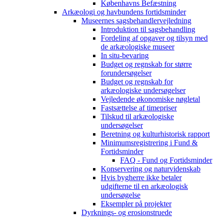
Københavns Befæstning
Arkæologi og havbundens fortidsminder
Museernes sagsbehandlervejledning
Introduktion til sagsbehandling
Fordeling af opgaver og tilsyn med
de arkæologiske museer
In situ-bevaring
Budget og regnskab for større
forundersøgelser
Budget og regnskab for
arkæologiske undersøgelser
Vejledende økonomiske nøgletal
Fastsættelse af timepriser
Tilskud til arkæologiske
undersøgelser
Beretning og kulturhistorisk rapport
Minimumsregistrering i Fund &
Fortidsminder
FAQ - Fund og Fortidsminder
Konservering og naturvidenskab
Hvis bygherre ikke betaler
udgifterne til en arkæologisk
undersøgelse
Eksempler på projekter
Dyrknings- og erosionstruede