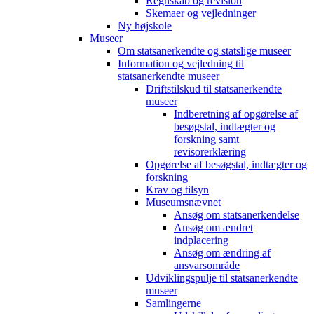
Regnskab og revision
Skemaer og vejledninger
Ny højskole
Museer
Om statsanerkendte og statslige museer
Information og vejledning til
statsanerkendte museer
Driftstilskud til statsanerkendte
museer
Indberetning af opgørelse af
besøgstal, indtægter og
forskning samt
revisorerklæring
Opgørelse af besøgstal, indtægter og
forskning
Krav og tilsyn
Museumsnævnet
Ansøg om statsanerkendelse
Ansøg om ændret
indplacering
Ansøg om ændring af
ansvarsområde
Udviklingspulje til statsanerkendte
museer
Samlingerne