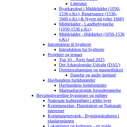
Litteratur
Byarkæologi i Middelalder (1050-
1536 e.Kr.), Renæssance (1536-
1660 e.Kr.) & Nyere tid (efter 1660)
Middelalder - Landbebyggelse
(1050-1536 e.Kr.)
Middelalder - Ødekirker (1050-1536
e.Kr.)
Introduktion til bygherre
Introduktion for bygherre
Projekter og temaer
Top 10 - Årets fund 2025
Det Arkæologiske Udvalg (DAU)
Detektorafsøgning og magnetfiskeri
Danefæ og andre løsfund
Havbundens fortidsminder
Havbundens fortidsminder
Marinarkæologisk forundersøgelse
Bevaringsværdige bygninger og miljøer
Nationale kulturmiljøer i ældre byer
Kommuneplan, Planstrategi og Nationale
interesser
Kommunenetværk - Bygningskulturen i
planlægningen
Lokalplaner og kulturarv - en guide