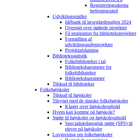
Registreringsskema
betjeningssted
Udviklingsmidler
Idébank til læseglædepuljen 2024
Oversigt over støttede projekter
Få inspiration fra biblioteksprojekter
Formidling af
udviklingspuljeprojekter
Projektafslutning
Biblioteksstatistik
Folkebiblioteker i tal
Biblioteksbarometer for
folkebiblioteker
Biblioteksbarometer
Tilskud til biblioteker
Folkehøjskoler
Tilskud til højskoler
Tilsynet med de danske folkehøjskoler
Klager over højskoleophold
Hvem kan komme på højskole?
Støtte til højskoler og højskoleophold
Specialpædagogisk støtte (SPS) til
elever på højskoler
Lovgivning om folkehøjskoler