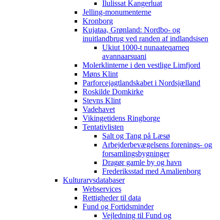
Ilulissat Kangerluat
Jelling-monumenterne
Kronborg
Kujataa, Grønland: Nordbo- og
inuitlandbrug ved randen af indlandsisen
Ukiut 1000-t nunaateqarneq
avannaarsuani
Molerklinterne i den vestlige Limfjord
Møns Klint
Parforcejagtlandskabet i Nordsjælland
Roskilde Domkirke
Stevns Klint
Vadehavet
Vikingetidens Ringborge
Tentativlisten
Salt og Tang på Læsø
Arbejderbevægelsens forenings- og
forsamlingsbygninger
Dragør gamle by og havn
Frederiksstad med Amalienborg
Kulturarvsdatabaser
Webservices
Rettigheder til data
Fund og Fortidsminder
Vejledning til Fund og