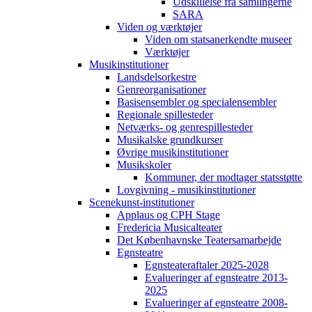
Udskillelse fra samlingerne
SARA
Viden og værktøjer
Viden om statsanerkendte museer
Værktøjer
Musikinstitutioner
Landsdelsorkestre
Genreorganisationer
Basisensembler og specialensembler
Regionale spillesteder
Netværks- og genrespillesteder
Musikalske grundkurser
Øvrige musikinstitutioner
Musikskoler
Kommuner, der modtager statsstøtte
Lovgivning - musikinstitutioner
Scenekunst-institutioner
Applaus og CPH Stage
Fredericia Musicalteater
Det Københavnske Teatersamarbejde
Egnsteatre
Egnsteateraftaler 2025-2028
Evalueringer af egnsteatre 2013-
2025
Evalueringer af egnsteatre 2008-