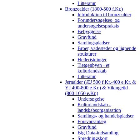
Litteratur
Bronzealder (1800-500 f.Kr.)
Introduktion til bronzealder
Forundersøgelses- og
undersøgelsespraksis
Bebyggelse
Gravfund
Samlingspladser
Broer, vadesteder og lignende
strukturer
Helleristninger
Tietgenbyen - et
kulturlandskab
Litteratur
Jernalder (ÆJ 500 f.Kr.-400 e.Kr. &
YJ 400-800 e.Kr.) & Vikingetid
(800-1050 e.Kr.)
Undersøgelse
Kulturlandskab -
landskabsorganisation
Samlings- og handelspladser
Forsvarsanlæg
Gravfund
Big Data-indsamling
Spredningskort