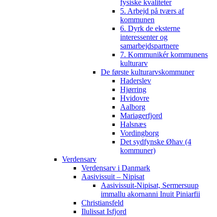
fysiske kvaliteter
5. Arbejd på tværs af
kommunen
6. Dyrk de eksterne
interessenter og
samarbejdspartnere
7. Kommunikér kommunens
kulturarv
De første kulturarvskommuner
Haderslev
Hjørring
Hvidovre
Aalborg
Mariagerfjord
Halsnæs
Vordingborg
Det sydfynske Øhav (4
kommuner)
Verdensarv
Verdensarv i Danmark
Aasivissuit – Nipisat
Aasivissuit-Nipisat, Sermersuup
immallu akornanni Inuit Piniarfii
Christiansfeld
Ilulissat Isfjord