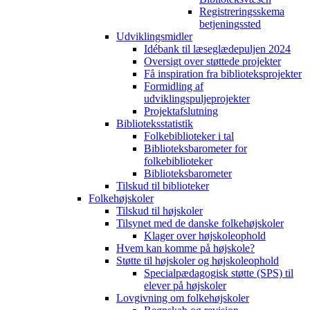
Registreringsskema
betjeningssted
Udviklingsmidler
Idébank til læseglædepuljen 2024
Oversigt over støttede projekter
Få inspiration fra biblioteksprojekter
Formidling af
udviklingspuljeprojekter
Projektafslutning
Biblioteksstatistik
Folkebiblioteker i tal
Biblioteksbarometer for
folkebiblioteker
Biblioteksbarometer
Tilskud til biblioteker
Folkehøjskoler
Tilskud til højskoler
Tilsynet med de danske folkehøjskoler
Klager over højskoleophold
Hvem kan komme på højskole?
Støtte til højskoler og højskoleophold
Specialpædagogisk støtte (SPS) til
elever på højskoler
Lovgivning om folkehøjskoler