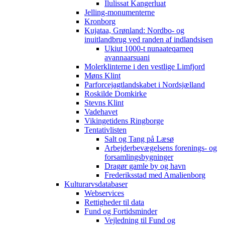
Ilulissat Kangerluat
Jelling-monumenterne
Kronborg
Kujataa, Grønland: Nordbo- og
inuitlandbrug ved randen af indlandsisen
Ukiut 1000-t nunaateqarneq
avannaarsuani
Molerklinterne i den vestlige Limfjord
Møns Klint
Parforcejagtlandskabet i Nordsjælland
Roskilde Domkirke
Stevns Klint
Vadehavet
Vikingetidens Ringborge
Tentativlisten
Salt og Tang på Læsø
Arbejderbevægelsens forenings- og
forsamlingsbygninger
Dragør gamle by og havn
Frederiksstad med Amalienborg
Kulturarvsdatabaser
Webservices
Rettigheder til data
Fund og Fortidsminder
Vejledning til Fund og