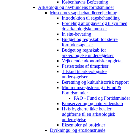
Københavns Befæstning
Arkæologi og havbundens fortidsminder
Museernes sagsbehandlervejledning
Introduktion til sagsbehandling
Fordeling af opgaver og tilsyn med
de arkæologiske museer
In situ-bevaring
Budget og regnskab for større
forundersøgelser
Budget og regnskab for
arkæologiske undersøgelser
Vejledende økonomiske nøgletal
Fastsættelse af timepriser
Tilskud til arkæologiske
undersøgelser
Beretning og kulturhistorisk rapport
Minimumsregistrering i Fund &
Fortidsminder
FAQ - Fund og Fortidsminder
Konservering og naturvidenskab
Hvis bygherre ikke betaler
udgifterne til en arkæologisk
undersøgelse
Eksempler på projekter
Dyrknings- og erosionstruede