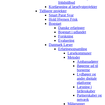
fritidstilbud
Kortlægning af læselystprojekter
Tidligere projekter
Smart Parat Svar
Hold Hjernen Frisk
Bogstart
Danske erfaringer
Bogstart i udlandet
Forskning
Evaluering
Danmark Læser
Erfaringsopsamling
Læsekommuner
Metoder
Ambassadører
Bøgerne ud til
borgerne
Lydbøger og
andre digitale
platforme
Læsning i
fællesskaber
Partnerskaber og
netværk
Målgrupper