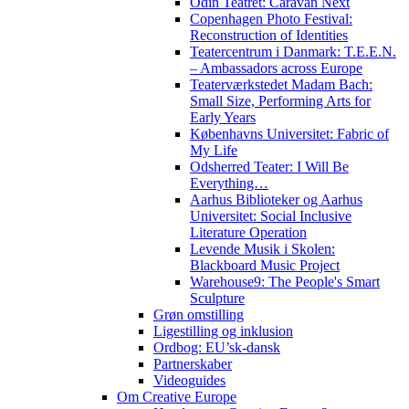
Odin Teatret: Caravan Next
Copenhagen Photo Festival:
Reconstruction of Identities
Teatercentrum i Danmark: T.E.E.N.
– Ambassadors across Europe
Teaterværkstedet Madam Bach:
Small Size, Performing Arts for
Early Years
Københavns Universitet: Fabric of
My Life
Odsherred Teater: I Will Be
Everything…
Aarhus Biblioteker og Aarhus
Universitet: Social Inclusive
Literature Operation
Levende Musik i Skolen:
Blackboard Music Project
Warehouse9: The People's Smart
Sculpture
Grøn omstilling
Ligestilling og inklusion
Ordbog: EU’sk-dansk
Partnerskaber
Videoguides
Om Creative Europe