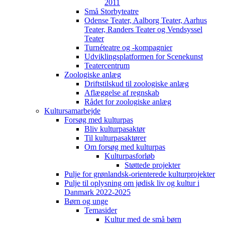
2011
Små Storbyteatre
Odense Teater, Aalborg Teater, Aarhus
Teater, Randers Teater og Vendsyssel
Teater
Turnéteatre og -kompagnier
Udviklingsplatformen for Scenekunst
Teatercentrum
Zoologiske anlæg
Driftstilskud til zoologiske anlæg
Aflæggelse af regnskab
Rådet for zoologiske anlæg
Kultursamarbejde
Forsøg med kulturpas
Bliv kulturpasaktør
Til kulturpasaktører
Om forsøg med kulturpas
Kulturpasforløb
Støttede projekter
Pulje for grønlandsk-orienterede kulturprojekter
Pulje til oplysning om jødisk liv og kultur i
Danmark 2022-2025
Børn og unge
Temasider
Kultur med de små børn