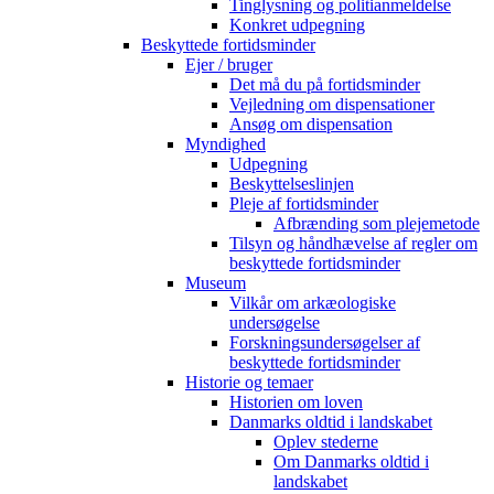
Tinglysning og politianmeldelse
Konkret udpegning
Beskyttede fortidsminder
Ejer / bruger
Det må du på fortidsminder
Vejledning om dispensationer
Ansøg om dispensation
Myndighed
Udpegning
Beskyttelseslinjen
Pleje af fortidsminder
Afbrænding som plejemetode
Tilsyn og håndhævelse af regler om
beskyttede fortidsminder
Museum
Vilkår om arkæologiske
undersøgelse
Forskningsundersøgelser af
beskyttede fortidsminder
Historie og temaer
Historien om loven
Danmarks oldtid i landskabet
Oplev stederne
Om Danmarks oldtid i
landskabet