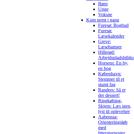
Børn
Unge
Voksne
Kom nemt i gang
Furesø: Bogbud
Furesø:
Læsekalender
Greve:
Læsebamser
Hillerød:
Arbejdspladsbiblio
Horsens: En by,
en bog
København:
Stemmer til et
stumt fag
Randers: Så er
der dessert!
Ringkøbing-
Skjern: Læs igen,
lyst til oplevelser
Aabenraa:
Orienteringsløb
med
litteraturposter