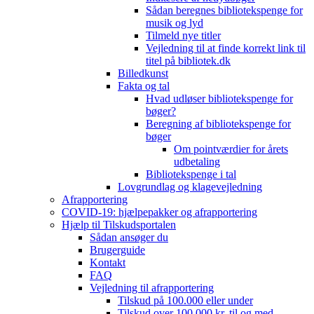
Sådan beregnes bibliotekspenge for
musik og lyd
Tilmeld nye titler
Vejledning til at finde korrekt link til
titel på bibliotek.dk
Billedkunst
Fakta og tal
Hvad udløser bibliotekspenge for
bøger?
Beregning af bibliotekspenge for
bøger
Om pointværdier for årets
udbetaling
Bibliotekspenge i tal
Lovgrundlag og klagevejledning
Afrapportering
COVID-19: hjælpepakker og afrapportering
Hjælp til Tilskudsportalen
Sådan ansøger du
Brugerguide
Kontakt
FAQ
Vejledning til afrapportering
Tilskud på 100.000 eller under
Tilskud over 100.000 kr. til og med