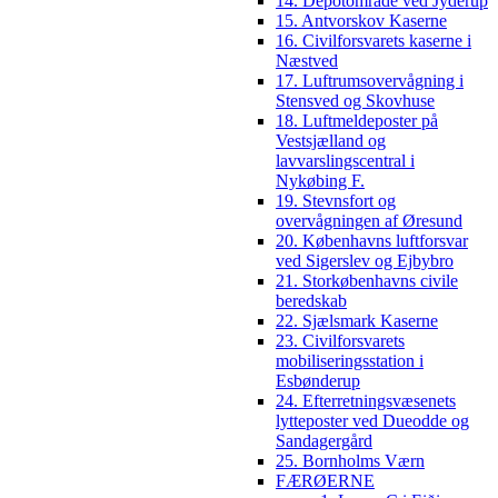
14. Depotområde ved Jyderup
15. Antvorskov Kaserne
16. Civilforsvarets kaserne i
Næstved
17. Luftrumsovervågning i
Stensved og Skovhuse
18. Luftmeldeposter på
Vestsjælland og
lavvarslingscentral i
Nykøbing F.
19. Stevnsfort og
overvågningen af Øresund
20. Københavns luftforsvar
ved Sigerslev og Ejbybro
21. Storkøbenhavns civile
beredskab
22. Sjælsmark Kaserne
23. Civilforsvarets
mobiliseringsstation i
Esbønderup
24. Efterretningsvæsenets
lytteposter ved Dueodde og
Sandagergård
25. Bornholms Værn
FÆRØERNE