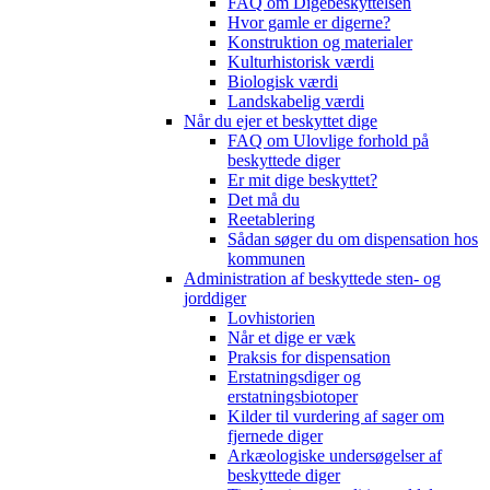
FAQ om Digebeskyttelsen
Hvor gamle er digerne?
Konstruktion og materialer
Kulturhistorisk værdi
Biologisk værdi
Landskabelig værdi
Når du ejer et beskyttet dige
FAQ om Ulovlige forhold på
beskyttede diger
Er mit dige beskyttet?
Det må du
Reetablering
Sådan søger du om dispensation hos
kommunen
Administration af beskyttede sten- og
jorddiger
Lovhistorien
Når et dige er væk
Praksis for dispensation
Erstatningsdiger og
erstatningsbiotoper
Kilder til vurdering af sager om
fjernede diger
Arkæologiske undersøgelser af
beskyttede diger