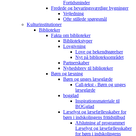
Fortidsminder
Fredede og bevaringsværdige bygninger
Vejledning
Ofte stillede spørgsmål
Kulturinstitutioner
Biblioteker
Fakta om biblioteker
Bibliotekstyper
Lovgivning
Love og bekendtgørelser
Nyt på biblioteksområdet
Partnerskaber
Nyhedsbrev til biblioteker
Børn og læsning
Børn og unges læseglæde
Call-tekst - Børn og unges
læseglæde
bogglad
Inspirationsmateriale til
BOGglad
Læselyst og læsefællesskaber for
børn i indskolingens fritidstilbud
Afslutning af programmet
Læselyst og læsefællesskaber
for børn i indskolingens