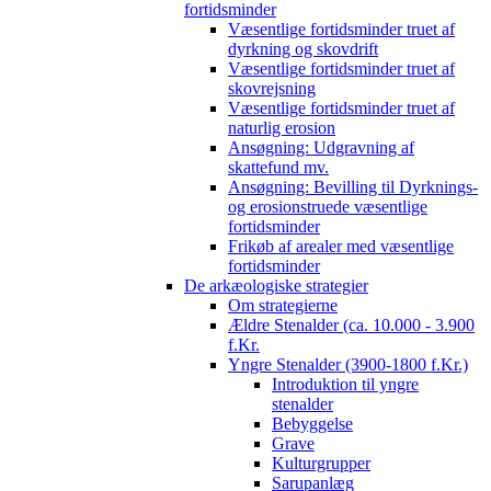
fortidsminder
Væsentlige fortidsminder truet af
dyrkning og skovdrift
Væsentlige fortidsminder truet af
skovrejsning
Væsentlige fortidsminder truet af
naturlig erosion
Ansøgning: Udgravning af
skattefund mv.
Ansøgning: Bevilling til Dyrknings-
og erosionstruede væsentlige
fortidsminder
Frikøb af arealer med væsentlige
fortidsminder
De arkæologiske strategier
Om strategierne
Ældre Stenalder (ca. 10.000 - 3.900
f.Kr.
Yngre Stenalder (3900-1800 f.Kr.)
Introduktion til yngre
stenalder
Bebyggelse
Grave
Kulturgrupper
Sarupanlæg