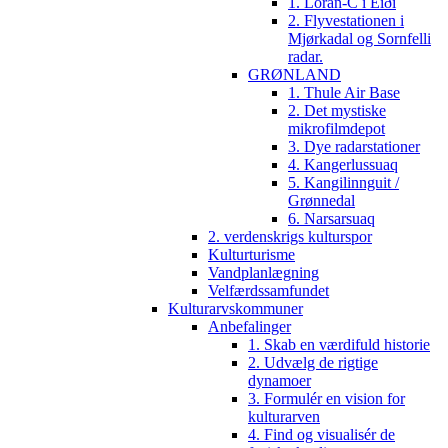
1. Loran-C i Eiði
2. Flyvestationen i
Mjørkadal og Sornfelli
radar.
GRØNLAND
1. Thule Air Base
2. Det mystiske
mikrofilmdepot
3. Dye radarstationer
4. Kangerlussuaq
5. Kangilinnguit /
Grønnedal
6. Narsarsuaq
2. verdenskrigs kulturspor
Kulturturisme
Vandplanlægning
Velfærdssamfundet
Kulturarvskommuner
Anbefalinger
1. Skab en værdifuld historie
2. Udvælg de rigtige
dynamoer
3. Formulér en vision for
kulturarven
4. Find og visualisér de