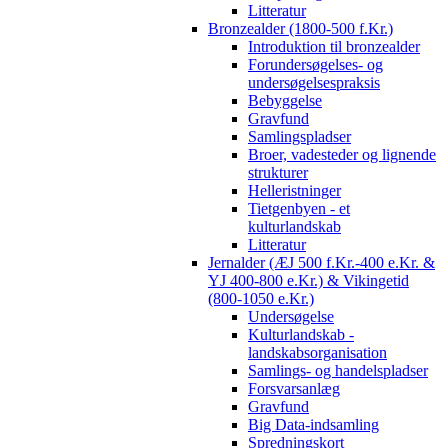
Litteratur
Bronzealder (1800-500 f.Kr.)
Introduktion til bronzealder
Forundersøgelses- og
undersøgelsespraksis
Bebyggelse
Gravfund
Samlingspladser
Broer, vadesteder og lignende
strukturer
Helleristninger
Tietgenbyen - et
kulturlandskab
Litteratur
Jernalder (ÆJ 500 f.Kr.-400 e.Kr. &
YJ 400-800 e.Kr.) & Vikingetid
(800-1050 e.Kr.)
Undersøgelse
Kulturlandskab -
landskabsorganisation
Samlings- og handelspladser
Forsvarsanlæg
Gravfund
Big Data-indsamling
Spredningskort