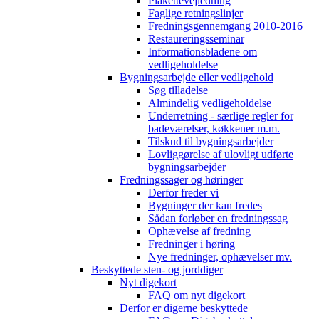
Plakettevejledning
Faglige retningslinjer
Fredningsgennemgang 2010-2016
Restaureringsseminar
Informationsbladene om
vedligeholdelse
Bygningsarbejde eller vedligehold
Søg tilladelse
Almindelig vedligeholdelse
Underretning - særlige regler for
badeværelser, køkkener m.m.
Tilskud til bygningsarbejder
Lovliggørelse af ulovligt udførte
bygningsarbejder
Fredningssager og høringer
Derfor freder vi
Bygninger der kan fredes
Sådan forløber en fredningssag
Ophævelse af fredning
Fredninger i høring
Nye fredninger, ophævelser mv.
Beskyttede sten- og jorddiger
Nyt digekort
FAQ om nyt digekort
Derfor er digerne beskyttede