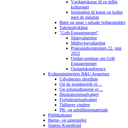
Værktøjskasse til en tidlig
kulturstart
Inspiration til kunst og kultur
med de mindste
Børn og unge i udsatte boligområder
Talentudvikling
"Grib Engagementet"
Slutevaluering
Midtvejsevaluering
Praksislaboratorium 22. juni
2022
Online-seminar om Grib
Engagementet
Opstartskonference
Kulturministeriets B&U-bogpriser
Udvalgenes shortliste
Og de nominerede er…
Og prismodtagerne er…
Illustratorprisudvalget
Forfatterprisudvalget
Tidligere vindere
PR- og udstillingsmateriale
Publikationer
Børne- og ungepuljer
Statens Kunstfond