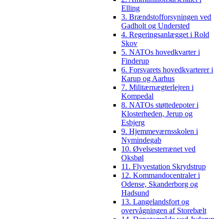
Elling
3. Brændstofforsyningen ved
Gadholt og Understed
4. Regeringsanlægget i Rold
Skov
5. NATOs hovedkvarter i
Finderup
6. Forsvarets hovedkvarterer i
Karup og Aarhus
7. Militærnægterlejren i
Kompedal
8. NATOs støttedepoter i
Klosterheden, Jerup og
Esbjerg
9. Hjemmeværnsskolen i
Nymindegab
10. Øvelsesterrænet ved
Oksbøl
11. Flyvestation Skrydstrup
12. Kommandocentraler i
Odense, Skanderborg og
Hadsund
13. Langelandsfort og
overvågningen af Storebælt