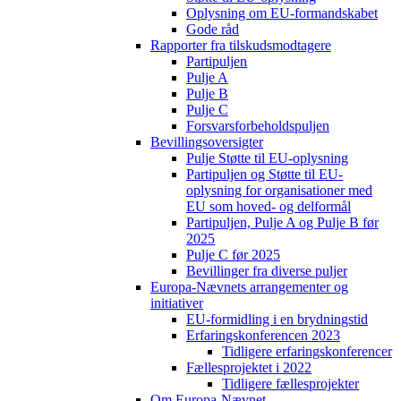
Oplysning om EU-formandskabet
Gode råd
Rapporter fra tilskudsmodtagere
Partipuljen
Pulje A
Pulje B
Pulje C
Forsvarsforbeholdspuljen
Bevillingsoversigter
Pulje Støtte til EU-oplysning
Partipuljen og Støtte til EU-
oplysning for organisationer med
EU som hoved- og delformål
Partipuljen, Pulje A og Pulje B før
2025
Pulje C før 2025
Bevillinger fra diverse puljer
Europa-Nævnets arrangementer og
initiativer
EU-formidling i en brydningstid
Erfaringskonferencen 2023
Tidligere erfaringskonferencer
Fællesprojektet i 2022
Tidligere fællesprojekter
Om Europa-Nævnet