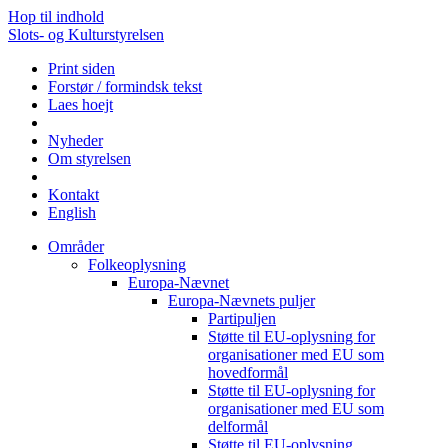
Hop til indhold
Slots- og Kulturstyrelsen
Print siden
Forstør / formindsk tekst
Laes hoejt
Nyheder
Om styrelsen
Kontakt
English
Områder
Folkeoplysning
Europa-Nævnet
Europa-Nævnets puljer
Partipuljen
Støtte til EU-oplysning for
organisationer med EU som
hovedformål
Støtte til EU-oplysning for
organisationer med EU som
delformål
Støtte til EU-oplysning