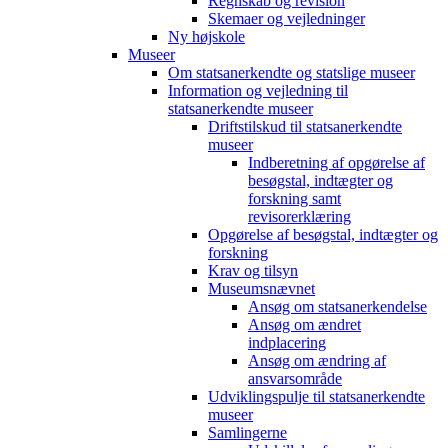
Regnskab og revision
Skemaer og vejledninger
Ny højskole
Museer
Om statsanerkendte og statslige museer
Information og vejledning til
statsanerkendte museer
Driftstilskud til statsanerkendte
museer
Indberetning af opgørelse af
besøgstal, indtægter og
forskning samt
revisorerklæring
Opgørelse af besøgstal, indtægter og
forskning
Krav og tilsyn
Museumsnævnet
Ansøg om statsanerkendelse
Ansøg om ændret
indplacering
Ansøg om ændring af
ansvarsområde
Udviklingspulje til statsanerkendte
museer
Samlingerne