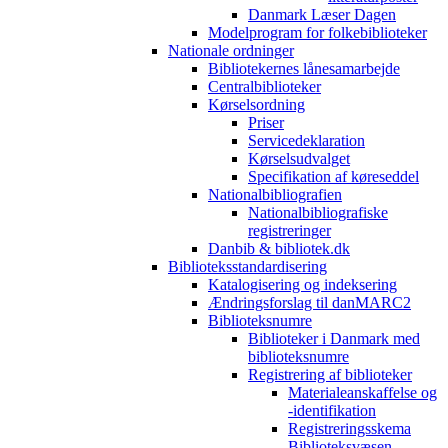
Danmark Læser Dagen
Modelprogram for folkebiblioteker
Nationale ordninger
Bibliotekernes lånesamarbejde
Centralbiblioteker
Kørselsordning
Priser
Servicedeklaration
Kørselsudvalget
Specifikation af køreseddel
Nationalbibliografien
Nationalbibliografiske
registreringer
Danbib & bibliotek.dk
Biblioteksstandardisering
Katalogisering og indeksering
Ændringsforslag til danMARC2
Biblioteksnumre
Biblioteker i Danmark med
biblioteksnumre
Registrering af biblioteker
Materialeanskaffelse og
-identifikation
Registreringsskema
Biblioteksvæsen