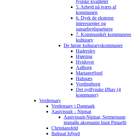
fysiske kvaliteter
5. Arbejd på tværs af
kommunen
6. Dyrk de eksterne
interessenter og
samarbejdspartnere
7. Kommunikér kommunens
kulturarv
De første kulturarvskommuner
Haderslev
Hjørring
Hvidovre
Aalborg
Mariagerfjord
Halsnæs
Vordingborg
Det sydfynske Øhav (4
kommuner)
Verdensarv
Verdensarv i Danmark
Aasivissuit – Nipisat
Aasivissuit-Nipisat, Sermersuup
immallu akornanni Inuit Piniarfii
Christiansfeld
Ilulissat Isfjord