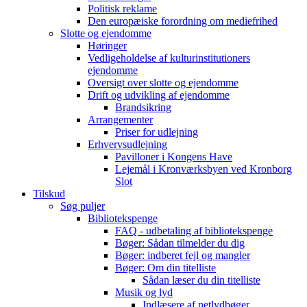
Politisk reklame
Den europæiske forordning om mediefrihed
Slotte og ejendomme
Høringer
Vedligeholdelse af kulturinstitutioners
ejendomme
Oversigt over slotte og ejendomme
Drift og udvikling af ejendomme
Brandsikring
Arrangementer
Priser for udlejning
Erhvervsudlejning
Pavilloner i Kongens Have
Lejemål i Kronværksbyen ved Kronborg
Slot
Tilskud
Søg puljer
Bibliotekspenge
FAQ - udbetaling af bibliotekspenge
Bøger: Sådan tilmelder du dig
Bøger: indberet fejl og mangler
Bøger: Om din titelliste
Sådan læser du din titelliste
Musik og lyd
Indlæsere af netlydbøger