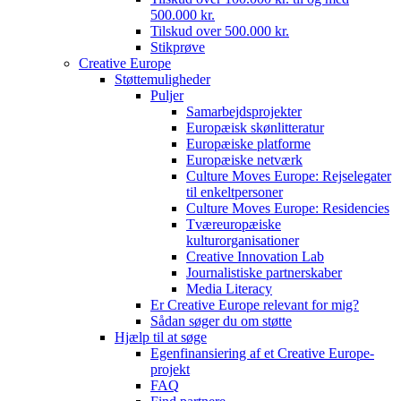
500.000 kr.
Tilskud over 500.000 kr.
Stikprøve
Creative Europe
Støttemuligheder
Puljer
Samarbejdsprojekter
Europæisk skønlitteratur
Europæiske platforme
Europæiske netværk
Culture Moves Europe: Rejselegater
til enkeltpersoner
Culture Moves Europe: Residencies
Tværeuropæiske
kulturorganisationer
Creative Innovation Lab
Journalistiske partnerskaber
Media Literacy
Er Creative Europe relevant for mig?
Sådan søger du om støtte
Hjælp til at søge
Egenfinansiering af et Creative Europe-
projekt
FAQ