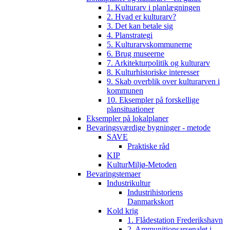
1. Kulturarv i planlægningen
2. Hvad er kulturarv?
3. Det kan betale sig
4. Planstrategi
5. Kulturarvskommunerne
6. Brug museerne
7. Arkitekturpolitik og kulturarv
8. Kulturhistoriske interesser
9. Skab overblik over kulturarven i
kommunen
10. Eksempler på forskellige
plansituationer
Eksempler på lokalplaner
Bevaringsværdige bygninger - metode
SAVE
Praktiske råd
KIP
KulturMiljø-Metoden
Bevaringstemaer
Industrikultur
Industrihistoriens
Danmarkskort
Kold krig
1. Flådestation Frederikshavn
2. Ammunitionsarsenalet i