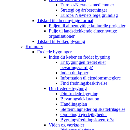
Europa-Nævnets medlemmer
Strategi og årsberetninger
Europa-Nævnets regelgrundlag
Tilskud til almennyttige formål
Puljen til almennyttige kulturelle projekter
Pulje til landsdækkende almennyttige
organisationer
Tilskud til Folkeoplysning
Kulturarv
Fredede bygninger
Inden du køber en fredet bygning
Er bygningen fredet eller
bevaringsværdig?
Inden du køber
Information til ejendomsmæglere
Find fredningsbeskrivelse
Din fredede bygning
Din fredede bygning
Bevaringsdeklaration
Handlingsplan
Støttemuligheder og skattefritagelse
Opdeling i ejerlejligheder
Bygningsfredningsloven § 7a
Viden og værktøjer