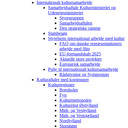
Internationalt kultursamarbejde
Samarbejdsaftale Kulturministeriet og
Udenrigsministeriet
Styregruppen
Samarbejdsaftalen
Den strategiske ramme
Statsbesøg
Styrelsens international arbejde med kultur
FAQ om danske repræsentationers
arbejde med film
EU-formandskab 2025
Aktuelle store projekter
Europæisk samarbejde
Pulje til internationalt kultursamarbejde
Rådgivning og Symposium
Kulturaftaler med kommuner
Kulturregioner
Bornholm
Fyn
Kulturmetropolen
Kulturring Østjylland
Midt- og Vestjylland
Midt- og Vestsjælland
Nordjylland
Storstrøm