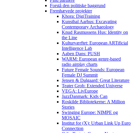
Find partnere
Forstå den politiske baggrund
Fremhævede projekter
Khora: DigiTraining
Kunsthal Aarhus: Excavating
Contemporary Archaeology
Knud Rasmussens Hus: Identity on
the Line
Kulturværftet: European ARTificial
Intelligence Lab
Aaben Dans: PUSH
WARM: European genre-based
radio airplay charts
Future Female Sounds: European
Female DJ Summit
Jensen & Dalgaard: Great Literature
Teater Grob: Extended Universe
VEGA: LivEurope
JazzDanmark: Kids Can
Roskilde Bibliotekerne: A Million
Stories
Swinging Europe: NIMPE og
MOSAIC
Institut for (X): Urban Link Up Euro
Connection