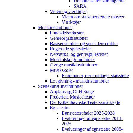
Udskillelse fra samlingerne
SARA
Viden og værktøjer
Viden om statsanerkendte museer
Værktøjer
Musikinstitutioner
Landsdelsorkestre
Genreorganisationer
Basisensembler og specialensembler
Regionale spillesteder
Netværks- og genrespillesteder
Musikalske grundkurser
Øvrige musikinstitutioner
Musikskoler
Kommuner, der modtager statsstøtte
Lovgivning - musikinstitutioner
Scenekunst-institutioner
Applaus og CPH Stage
Fredericia Musicalteater
Det Københavnske Teatersamarbejde
Egnsteatre
Egnsteateraftaler 2025-2028
Evalueringer af egnsteatre 2013-
2025
Evalueringer af egnsteatre 2008-