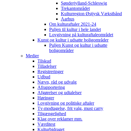
Sønderjylland-Schleswig
Trekantområdet
Kulturregion Østjysk Vækstbånd
Aarhus
Om kulturaftaler 2021-24
Puljen til kultur i hele landet
Lovgivning på kulturaftaleområdet
Kunst og kultur i udsatte boligområder
Puljen Kunst og kultur i udsatte
boligområder
Medier
Tilskud
Tilladelser
Registreringer
Udbud
Nævn, råd og udvalg
Afrapportering
Afgørelser og udtalelser
Høringer
Lovgivning og politiske aftaler
Tv-modtagelse, frit valg, must carry
Tilgængelighed
Klag over reklamer mm.
Værditest
Kulturbidraget