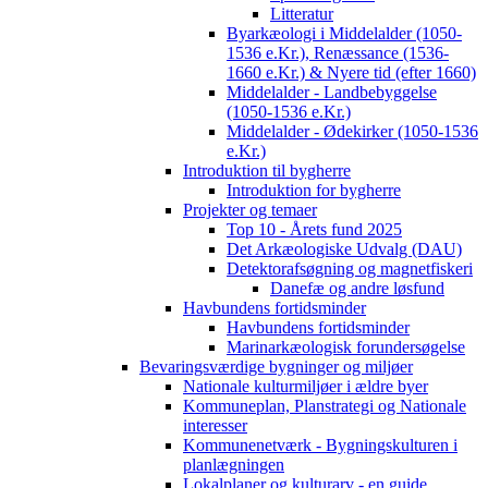
Litteratur
Byarkæologi i Middelalder (1050-
1536 e.Kr.), Renæssance (1536-
1660 e.Kr.) & Nyere tid (efter 1660)
Middelalder - Landbebyggelse
(1050-1536 e.Kr.)
Middelalder - Ødekirker (1050-1536
e.Kr.)
Introduktion til bygherre
Introduktion for bygherre
Projekter og temaer
Top 10 - Årets fund 2025
Det Arkæologiske Udvalg (DAU)
Detektorafsøgning og magnetfiskeri
Danefæ og andre løsfund
Havbundens fortidsminder
Havbundens fortidsminder
Marinarkæologisk forundersøgelse
Bevaringsværdige bygninger og miljøer
Nationale kulturmiljøer i ældre byer
Kommuneplan, Planstrategi og Nationale
interesser
Kommunenetværk - Bygningskulturen i
planlægningen
Lokalplaner og kulturarv - en guide