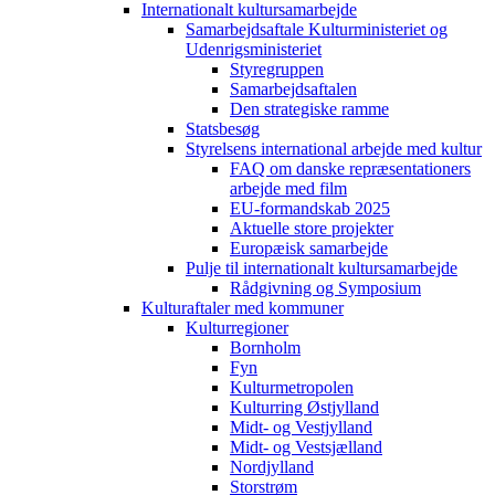
Internationalt kultursamarbejde
Samarbejdsaftale Kulturministeriet og
Udenrigsministeriet
Styregruppen
Samarbejdsaftalen
Den strategiske ramme
Statsbesøg
Styrelsens international arbejde med kultur
FAQ om danske repræsentationers
arbejde med film
EU-formandskab 2025
Aktuelle store projekter
Europæisk samarbejde
Pulje til internationalt kultursamarbejde
Rådgivning og Symposium
Kulturaftaler med kommuner
Kulturregioner
Bornholm
Fyn
Kulturmetropolen
Kulturring Østjylland
Midt- og Vestjylland
Midt- og Vestsjælland
Nordjylland
Storstrøm