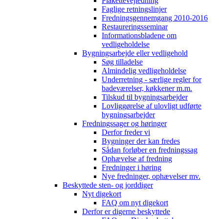
Plakettevejledning
Faglige retningslinjer
Fredningsgennemgang 2010-2016
Restaureringsseminar
Informationsbladene om
vedligeholdelse
Bygningsarbejde eller vedligehold
Søg tilladelse
Almindelig vedligeholdelse
Underretning - særlige regler for
badeværelser, køkkener m.m.
Tilskud til bygningsarbejder
Lovliggørelse af ulovligt udførte
bygningsarbejder
Fredningssager og høringer
Derfor freder vi
Bygninger der kan fredes
Sådan forløber en fredningssag
Ophævelse af fredning
Fredninger i høring
Nye fredninger, ophævelser mv.
Beskyttede sten- og jorddiger
Nyt digekort
FAQ om nyt digekort
Derfor er digerne beskyttede