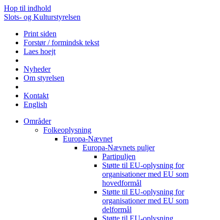
Hop til indhold
Slots- og Kulturstyrelsen
Print siden
Forstør / formindsk tekst
Laes hoejt
Nyheder
Om styrelsen
Kontakt
English
Områder
Folkeoplysning
Europa-Nævnet
Europa-Nævnets puljer
Partipuljen
Støtte til EU-oplysning for
organisationer med EU som
hovedformål
Støtte til EU-oplysning for
organisationer med EU som
delformål
Støtte til EU-oplysning