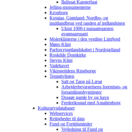
Ilulissat Kangerluat
Jelling-monumenterne
Kronborg
Kujataa, Grønland: Nordbo- og
inuitlandbrug ved randen af indlandsisen
Ukiut 1000-t nunaateqarneq
avannaarsuani
Molerklinterne i den vestlige Limfjord
Møns Klint
Parforcejagtlandskabet i Nordsjælland
Roskilde Domkirke
Stevns Klint
Vadehavet
Vikingetidens Ringborge
Tentativlisten
Salt og Tang på Læsø
Arbejderbevægelsens forenings- og
forsamlingsbygninger
Dragør gamle by og havn
Frederiksstad med Amalienborg
Kulturarvsdatabaser
Webservices
Rettigheder til data
Fund og Fortidsminder
Vejledning til Fund og