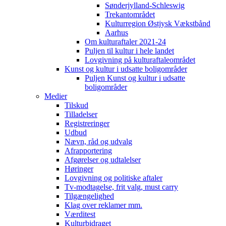
Sønderjylland-Schleswig
Trekantområdet
Kulturregion Østjysk Vækstbånd
Aarhus
Om kulturaftaler 2021-24
Puljen til kultur i hele landet
Lovgivning på kulturaftaleområdet
Kunst og kultur i udsatte boligområder
Puljen Kunst og kultur i udsatte
boligområder
Medier
Tilskud
Tilladelser
Registreringer
Udbud
Nævn, råd og udvalg
Afrapportering
Afgørelser og udtalelser
Høringer
Lovgivning og politiske aftaler
Tv-modtagelse, frit valg, must carry
Tilgængelighed
Klag over reklamer mm.
Værditest
Kulturbidraget