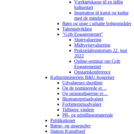
Værktøjskasse til en tidlig
kulturstart
Inspiration til kunst og kultur
med de mindste
Børn og unge i udsatte boligområder
Talentudvikling
"Grib Engagementet"
Slutevaluering
Midtvejsevaluering
Praksislaboratorium 22. juni
2022
Online-seminar om Grib
Engagementet
Opstartskonference
Kulturministeriets B&U-bogpriser
Udvalgenes shortliste
Og de nominerede er…
Og prismodtagerne er…
Illustratorprisudvalget
Forfatterprisudvalget
Tidligere vindere
PR- og udstillingsmateriale
Publikationer
Børne- og ungepuljer
Statens Kunstfond