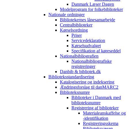
Danmark Læser Dagen
Modelprogram for folkebiblioteker
Nationale ordninger
Bibliotekernes lånesamarbejde
Centralbiblioteker
Kørselsordning
Priser
Servicedeklaration
Kørselsudvalget
Specifikation af køreseddel
Nationalbibliografien
Nationalbibliografiske
registreringer
Danbib & bibliotek.dk
Biblioteksstandardisering
Katalogisering og indeksering
Ændringsforslag til danMARC2
Biblioteksnumre
Biblioteker i Danmark med
biblioteksnumre
Registrering af biblioteker
Materialeanskaffelse og
-identifikation
Registreringsskema
Biblioteksvæsen