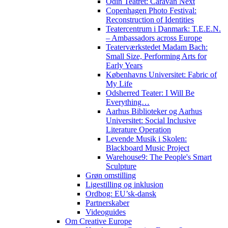
Odin Teatret: Caravan Next
Copenhagen Photo Festival:
Reconstruction of Identities
Teatercentrum i Danmark: T.E.E.N.
– Ambassadors across Europe
Teaterværkstedet Madam Bach:
Small Size, Performing Arts for
Early Years
Københavns Universitet: Fabric of
My Life
Odsherred Teater: I Will Be
Everything…
Aarhus Biblioteker og Aarhus
Universitet: Social Inclusive
Literature Operation
Levende Musik i Skolen:
Blackboard Music Project
Warehouse9: The People's Smart
Sculpture
Grøn omstilling
Ligestilling og inklusion
Ordbog: EU’sk-dansk
Partnerskaber
Videoguides
Om Creative Europe