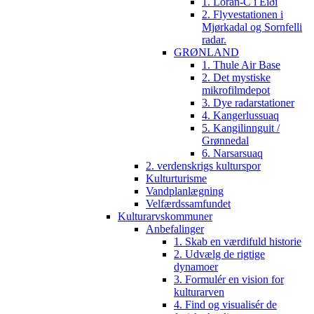
1. Loran-C i Eiði
2. Flyvestationen i
Mjørkadal og Sornfelli
radar.
GRØNLAND
1. Thule Air Base
2. Det mystiske
mikrofilmdepot
3. Dye radarstationer
4. Kangerlussuaq
5. Kangilinnguit /
Grønnedal
6. Narsarsuaq
2. verdenskrigs kulturspor
Kulturturisme
Vandplanlægning
Velfærdssamfundet
Kulturarvskommuner
Anbefalinger
1. Skab en værdifuld historie
2. Udvælg de rigtige
dynamoer
3. Formulér en vision for
kulturarven
4. Find og visualisér de