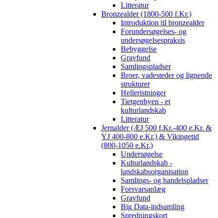
Litteratur
Bronzealder (1800-500 f.Kr.)
Introduktion til bronzealder
Forundersøgelses- og
undersøgelsespraksis
Bebyggelse
Gravfund
Samlingspladser
Broer, vadesteder og lignende
strukturer
Helleristninger
Tietgenbyen - et
kulturlandskab
Litteratur
Jernalder (ÆJ 500 f.Kr.-400 e.Kr. &
YJ 400-800 e.Kr.) & Vikingetid
(800-1050 e.Kr.)
Undersøgelse
Kulturlandskab -
landskabsorganisation
Samlings- og handelspladser
Forsvarsanlæg
Gravfund
Big Data-indsamling
Spredningskort