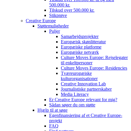
500.000 kr.
Tilskud over 500.000 kr.
Stikprøve
Creative Europe
Støttemuligheder
Puljer
Samarbejdsprojekter
Europæisk skønlitteratur
Europæiske platforme
Europæiske netværk
Culture Moves Europe: Rejselegater
til enkeltpersoner
Culture Moves Europe: Residencies
Tværeuropæiske
kulturorganisationer
Creative Innovation Lab
Journalistiske partnerskaber
Media Literacy
Er Creative Europe relevant for mig?
Sådan søger du om støtte
Hjælp til at søge
Egenfinansiering af et Creative Europe-
projekt
FAQ