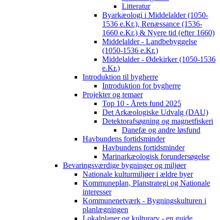
Litteratur
Byarkæologi i Middelalder (1050-
1536 e.Kr.), Renæssance (1536-
1660 e.Kr.) & Nyere tid (efter 1660)
Middelalder - Landbebyggelse
(1050-1536 e.Kr.)
Middelalder - Ødekirker (1050-1536
e.Kr.)
Introduktion til bygherre
Introduktion for bygherre
Projekter og temaer
Top 10 - Årets fund 2025
Det Arkæologiske Udvalg (DAU)
Detektorafsøgning og magnetfiskeri
Danefæ og andre løsfund
Havbundens fortidsminder
Havbundens fortidsminder
Marinarkæologisk forundersøgelse
Bevaringsværdige bygninger og miljøer
Nationale kulturmiljøer i ældre byer
Kommuneplan, Planstrategi og Nationale
interesser
Kommunenetværk - Bygningskulturen i
planlægningen
Lokalplaner og kulturarv - en guide