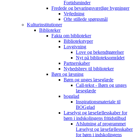
Fortidsminder
Fredede og bevaringsværdige bygninger
Vejledning
Ofte stillede spørgsmål
Kulturinstitutioner
Biblioteker
Fakta om biblioteker
Bibliotekstyper
Lovgivning
Love og bekendtgørelser
Nyt på biblioteksområdet
Partnerskaber
Nyhedsbrev til biblioteker
Børn og læsning
Børn og unges læseglæde
Call-tekst - Børn og unges
læseglæde
bogglad
Inspirationsmateriale til
BOGglad
Læselyst og læsefællesskaber for
børn i indskolingens fritidstilbud
Afslutning af programmet
Læselyst og læsefællesskaber
for børn i indskolingens