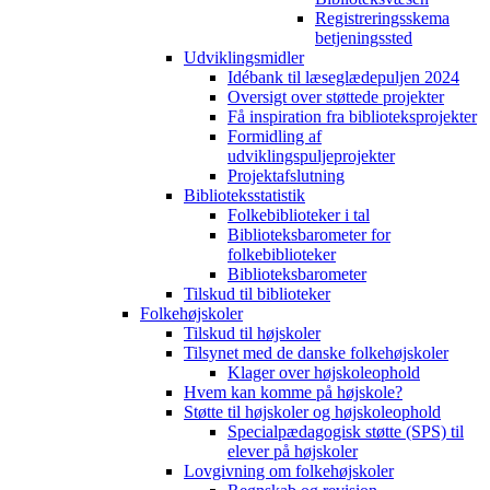
Registreringsskema
betjeningssted
Udviklingsmidler
Idébank til læseglædepuljen 2024
Oversigt over støttede projekter
Få inspiration fra biblioteksprojekter
Formidling af
udviklingspuljeprojekter
Projektafslutning
Biblioteksstatistik
Folkebiblioteker i tal
Biblioteksbarometer for
folkebiblioteker
Biblioteksbarometer
Tilskud til biblioteker
Folkehøjskoler
Tilskud til højskoler
Tilsynet med de danske folkehøjskoler
Klager over højskoleophold
Hvem kan komme på højskole?
Støtte til højskoler og højskoleophold
Specialpædagogisk støtte (SPS) til
elever på højskoler
Lovgivning om folkehøjskoler