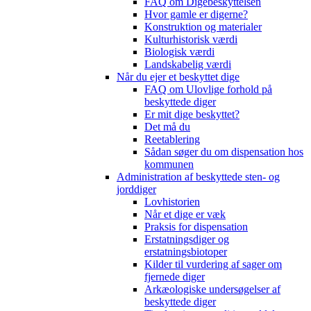
FAQ om Digebeskyttelsen
Hvor gamle er digerne?
Konstruktion og materialer
Kulturhistorisk værdi
Biologisk værdi
Landskabelig værdi
Når du ejer et beskyttet dige
FAQ om Ulovlige forhold på
beskyttede diger
Er mit dige beskyttet?
Det må du
Reetablering
Sådan søger du om dispensation hos
kommunen
Administration af beskyttede sten- og
jorddiger
Lovhistorien
Når et dige er væk
Praksis for dispensation
Erstatningsdiger og
erstatningsbiotoper
Kilder til vurdering af sager om
fjernede diger
Arkæologiske undersøgelser af
beskyttede diger