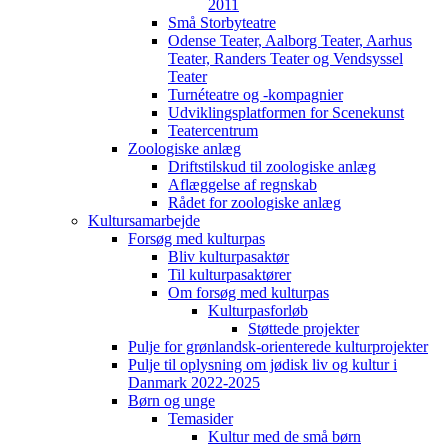
2011
Små Storbyteatre
Odense Teater, Aalborg Teater, Aarhus
Teater, Randers Teater og Vendsyssel
Teater
Turnéteatre og -kompagnier
Udviklingsplatformen for Scenekunst
Teatercentrum
Zoologiske anlæg
Driftstilskud til zoologiske anlæg
Aflæggelse af regnskab
Rådet for zoologiske anlæg
Kultursamarbejde
Forsøg med kulturpas
Bliv kulturpasaktør
Til kulturpasaktører
Om forsøg med kulturpas
Kulturpasforløb
Støttede projekter
Pulje for grønlandsk-orienterede kulturprojekter
Pulje til oplysning om jødisk liv og kultur i
Danmark 2022-2025
Børn og unge
Temasider
Kultur med de små børn