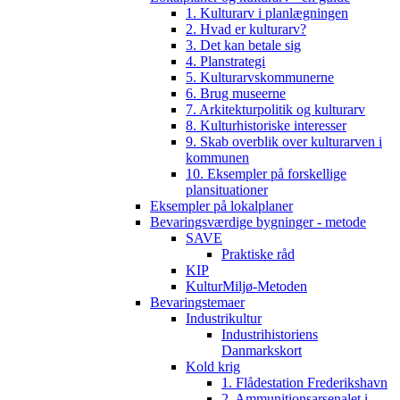
1. Kulturarv i planlægningen
2. Hvad er kulturarv?
3. Det kan betale sig
4. Planstrategi
5. Kulturarvskommunerne
6. Brug museerne
7. Arkitekturpolitik og kulturarv
8. Kulturhistoriske interesser
9. Skab overblik over kulturarven i
kommunen
10. Eksempler på forskellige
plansituationer
Eksempler på lokalplaner
Bevaringsværdige bygninger - metode
SAVE
Praktiske råd
KIP
KulturMiljø-Metoden
Bevaringstemaer
Industrikultur
Industrihistoriens
Danmarkskort
Kold krig
1. Flådestation Frederikshavn
2. Ammunitionsarsenalet i