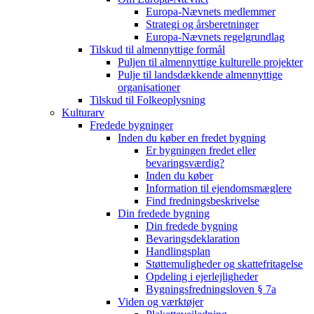
Europa-Nævnets medlemmer
Strategi og årsberetninger
Europa-Nævnets regelgrundlag
Tilskud til almennyttige formål
Puljen til almennyttige kulturelle projekter
Pulje til landsdækkende almennyttige
organisationer
Tilskud til Folkeoplysning
Kulturarv
Fredede bygninger
Inden du køber en fredet bygning
Er bygningen fredet eller
bevaringsværdig?
Inden du køber
Information til ejendomsmæglere
Find fredningsbeskrivelse
Din fredede bygning
Din fredede bygning
Bevaringsdeklaration
Handlingsplan
Støttemuligheder og skattefritagelse
Opdeling i ejerlejligheder
Bygningsfredningsloven § 7a
Viden og værktøjer