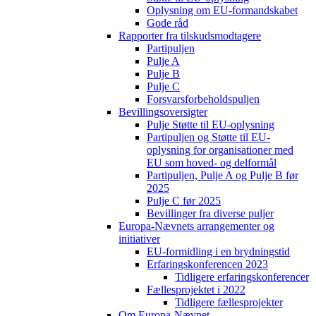
Oplysning om EU-formandskabet
Gode råd
Rapporter fra tilskudsmodtagere
Partipuljen
Pulje A
Pulje B
Pulje C
Forsvarsforbeholdspuljen
Bevillingsoversigter
Pulje Støtte til EU-oplysning
Partipuljen og Støtte til EU-
oplysning for organisationer med
EU som hoved- og delformål
Partipuljen, Pulje A og Pulje B før
2025
Pulje C før 2025
Bevillinger fra diverse puljer
Europa-Nævnets arrangementer og
initiativer
EU-formidling i en brydningstid
Erfaringskonferencen 2023
Tidligere erfaringskonferencer
Fællesprojektet i 2022
Tidligere fællesprojekter
Om Europa-Nævnet