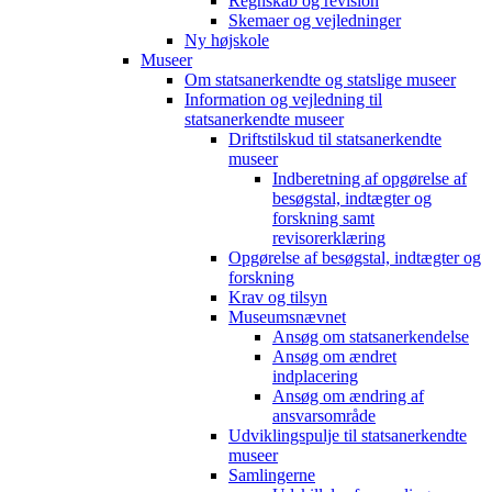
Regnskab og revision
Skemaer og vejledninger
Ny højskole
Museer
Om statsanerkendte og statslige museer
Information og vejledning til
statsanerkendte museer
Driftstilskud til statsanerkendte
museer
Indberetning af opgørelse af
besøgstal, indtægter og
forskning samt
revisorerklæring
Opgørelse af besøgstal, indtægter og
forskning
Krav og tilsyn
Museumsnævnet
Ansøg om statsanerkendelse
Ansøg om ændret
indplacering
Ansøg om ændring af
ansvarsområde
Udviklingspulje til statsanerkendte
museer
Samlingerne