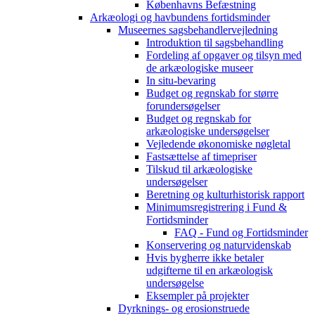
Københavns Befæstning
Arkæologi og havbundens fortidsminder
Museernes sagsbehandlervejledning
Introduktion til sagsbehandling
Fordeling af opgaver og tilsyn med
de arkæologiske museer
In situ-bevaring
Budget og regnskab for større
forundersøgelser
Budget og regnskab for
arkæologiske undersøgelser
Vejledende økonomiske nøgletal
Fastsættelse af timepriser
Tilskud til arkæologiske
undersøgelser
Beretning og kulturhistorisk rapport
Minimumsregistrering i Fund &
Fortidsminder
FAQ - Fund og Fortidsminder
Konservering og naturvidenskab
Hvis bygherre ikke betaler
udgifterne til en arkæologisk
undersøgelse
Eksempler på projekter
Dyrknings- og erosionstruede