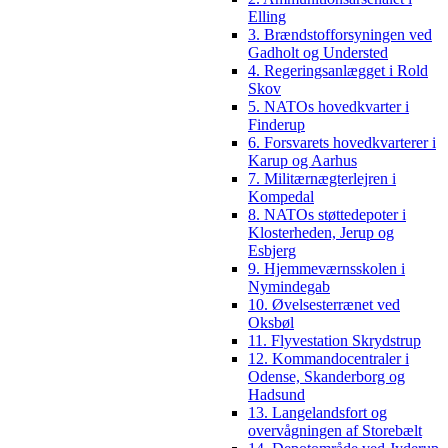
Elling
3. Brændstofforsyningen ved
Gadholt og Understed
4. Regeringsanlægget i Rold
Skov
5. NATOs hovedkvarter i
Finderup
6. Forsvarets hovedkvarterer i
Karup og Aarhus
7. Militærnægterlejren i
Kompedal
8. NATOs støttedepoter i
Klosterheden, Jerup og
Esbjerg
9. Hjemmeværnsskolen i
Nymindegab
10. Øvelsesterrænet ved
Oksbøl
11. Flyvestation Skrydstrup
12. Kommandocentraler i
Odense, Skanderborg og
Hadsund
13. Langelandsfort og
overvågningen af Storebælt