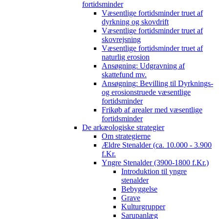
fortidsminder
Væsentlige fortidsminder truet af
dyrkning og skovdrift
Væsentlige fortidsminder truet af
skovrejsning
Væsentlige fortidsminder truet af
naturlig erosion
Ansøgning: Udgravning af
skattefund mv.
Ansøgning: Bevilling til Dyrknings-
og erosionstruede væsentlige
fortidsminder
Frikøb af arealer med væsentlige
fortidsminder
De arkæologiske strategier
Om strategierne
Ældre Stenalder (ca. 10.000 - 3.900
f.Kr.
Yngre Stenalder (3900-1800 f.Kr.)
Introduktion til yngre
stenalder
Bebyggelse
Grave
Kulturgrupper
Sarupanlæg