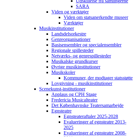
Udskillelse fra samlingerne
SARA
Viden og værktøjer
Viden om statsanerkendte museer
Værktøjer
Musikinstitutioner
Landsdelsorkestre
Genreorganisationer
Basisensembler og specialensembler
Regionale spillesteder
Netværks- og genrespillesteder
Musikalske grundkurser
Øvrige musikinstitutioner
Musikskoler
Kommuner, der modtager statsstøtte
Lovgivning - musikinstitutioner
Scenekunst-institutioner
Applaus og CPH Stage
Fredericia Musicalteater
Det Københavnske Teatersamarbejde
Egnsteatre
Egnsteateraftaler 2025-2028
Evalueringer af egnsteatre 2013-
2025
Evalueringer af egnsteatre 2008-