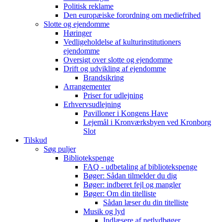
Politisk reklame
Den europæiske forordning om mediefrihed
Slotte og ejendomme
Høringer
Vedligeholdelse af kulturinstitutioners
ejendomme
Oversigt over slotte og ejendomme
Drift og udvikling af ejendomme
Brandsikring
Arrangementer
Priser for udlejning
Erhvervsudlejning
Pavilloner i Kongens Have
Lejemål i Kronværksbyen ved Kronborg
Slot
Tilskud
Søg puljer
Bibliotekspenge
FAQ - udbetaling af bibliotekspenge
Bøger: Sådan tilmelder du dig
Bøger: indberet fejl og mangler
Bøger: Om din titelliste
Sådan læser du din titelliste
Musik og lyd
Indlæsere af netlydbøger