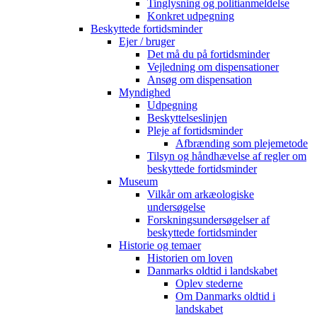
Tinglysning og politianmeldelse
Konkret udpegning
Beskyttede fortidsminder
Ejer / bruger
Det må du på fortidsminder
Vejledning om dispensationer
Ansøg om dispensation
Myndighed
Udpegning
Beskyttelseslinjen
Pleje af fortidsminder
Afbrænding som plejemetode
Tilsyn og håndhævelse af regler om
beskyttede fortidsminder
Museum
Vilkår om arkæologiske
undersøgelse
Forskningsundersøgelser af
beskyttede fortidsminder
Historie og temaer
Historien om loven
Danmarks oldtid i landskabet
Oplev stederne
Om Danmarks oldtid i
landskabet