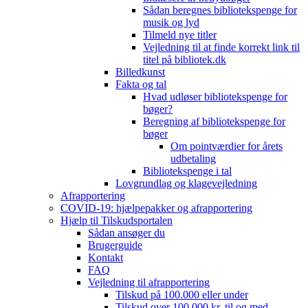
Sådan beregnes bibliotekspenge for
musik og lyd
Tilmeld nye titler
Vejledning til at finde korrekt link til
titel på bibliotek.dk
Billedkunst
Fakta og tal
Hvad udløser bibliotekspenge for
bøger?
Beregning af bibliotekspenge for
bøger
Om pointværdier for årets
udbetaling
Bibliotekspenge i tal
Lovgrundlag og klagevejledning
Afrapportering
COVID-19: hjælpepakker og afrapportering
Hjælp til Tilskudsportalen
Sådan ansøger du
Brugerguide
Kontakt
FAQ
Vejledning til afrapportering
Tilskud på 100.000 eller under
Tilskud over 100.000 kr. til og med