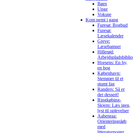
Børn
Unge
Voksne
Kom nemt i gang
Furesø: Bogbud
Furesø:
Læsekalender
Greve:
Læsebamser
Hillerød:
Arbejdspladsbiblio
Horsens: En by,
en bog
København:
Stemmer til et
stumt fag
Randers: Så er
der dessert!
Ringkøbing-
Skjern: Læs igen,
lyst til oplevelser
Aabenraa:
Orienteringsløb
med
litteraturposter