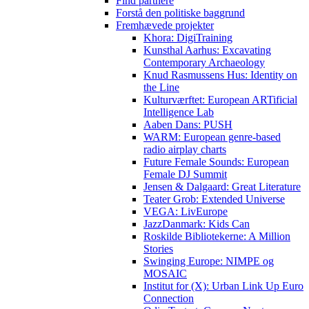
Find partnere
Forstå den politiske baggrund
Fremhævede projekter
Khora: DigiTraining
Kunsthal Aarhus: Excavating
Contemporary Archaeology
Knud Rasmussens Hus: Identity on
the Line
Kulturværftet: European ARTificial
Intelligence Lab
Aaben Dans: PUSH
WARM: European genre-based
radio airplay charts
Future Female Sounds: European
Female DJ Summit
Jensen & Dalgaard: Great Literature
Teater Grob: Extended Universe
VEGA: LivEurope
JazzDanmark: Kids Can
Roskilde Bibliotekerne: A Million
Stories
Swinging Europe: NIMPE og
MOSAIC
Institut for (X): Urban Link Up Euro
Connection