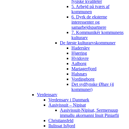
fysiske kvaliteter
5. Arbejd på tværs af
kommunen
6. Dyrk de eksterne
interessenter og
samarbejdspartnere
7. Kommunikér kommunens
kulturarv
De første kulturarvskommuner
Haderslev
Hjørring
Hvidovre
Aalborg
Mariagerfjord
Halsnæs
Vordingborg
Det sydfynske Øhav (4
kommuner)
Verdensarv
Verdensarv i Danmark
Aasivissuit – Nipisat
Aasivissuit-Nipisat, Sermersuup
immallu akornanni Inuit Piniarfii
Christiansfeld
Ilulissat Isfjord