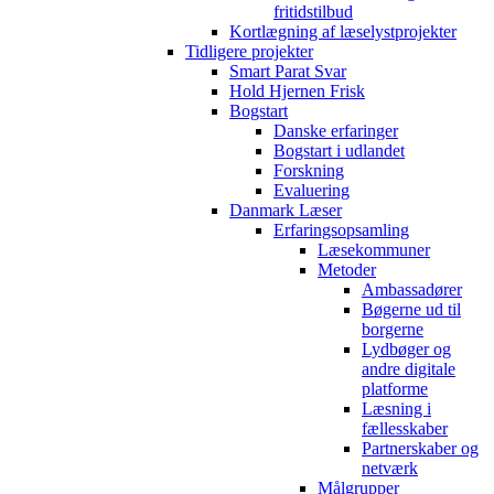
fritidstilbud
Kortlægning af læselystprojekter
Tidligere projekter
Smart Parat Svar
Hold Hjernen Frisk
Bogstart
Danske erfaringer
Bogstart i udlandet
Forskning
Evaluering
Danmark Læser
Erfaringsopsamling
Læsekommuner
Metoder
Ambassadører
Bøgerne ud til
borgerne
Lydbøger og
andre digitale
platforme
Læsning i
fællesskaber
Partnerskaber og
netværk
Målgrupper