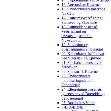
14. Depotområde ved Jyderup
15. Antvorskov Kaserne
16. Civilforsvarets kaserne i
Næstved
17. Luftrumsovervågning i
Stensved og Skovhuse
18. Luftmeldeposter på
Vestsjælland og
lavvarslingscentral i
Nykøbing F.
19. Stevnsfort og
overvågningen af Øresund
20. Københavns luftforsvar
ved Sigerslev og Ejbybro
21. Storkøbenhavns civile
beredskab
22. Sjælsmark Kaserne
23. Civilforsvarets
mobiliseringsstation i
Esbønderup
24. Efterretningsvæsenets
lytteposter ved Dueodde og
Sandagergård
25. Bornholms Værn
FÆRØERNE