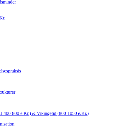
idsminder
Kr.
lsespraksis
trukturer
YJ 400-800 e.Kr.) & Vikingetid (800-1050 e.Kr.)
nisation