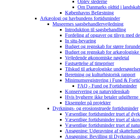
Oplev stederne
Om Danmarks oldtid i landskab
Københavns Befæstning
Arkæologi og havbundens fortidsminder
Museernes sagsbehandlervejledning
Introduktion til sagsbehandling
Fordeling af opgaver og tilsyn med d
In situ-bevaring
Budget og regnskab for større forunde
Budget og regnskab for arkæologiske
Vejledende økonomiske nøgletal
Fastsættelse af timepriser
Tilskud til arkæologiske undersøgelse
Beretning og kulturhistorisk rapport
Minimumsregistrering i Fund & Forti
FAQ - Fund og Fortidsminder
Konservering og naturvidenskab
Hvis bygherre ikke betaler udgifterne
Eksempler på projekter
Dyrknings- og erosionstruede fortidsminder
Væsentlige fortidsminder truet af dyr
Væsentlige fortidsminder truet af sko
Væsentlige fortidsminder truet af natu
Ansøgning: Udgravning af skattefund
Ansøgning: Bevilling til Dyrknings- o