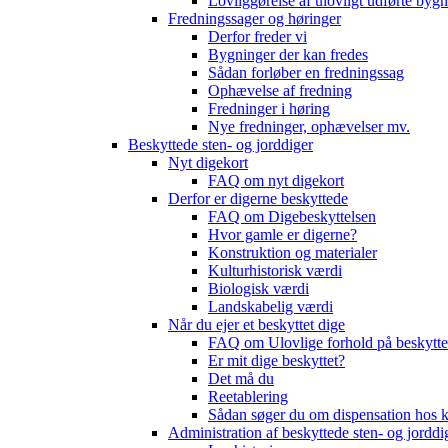
Lovliggørelse af ulovligt udførte byg
Fredningssager og høringer
Derfor freder vi
Bygninger der kan fredes
Sådan forløber en fredningssag
Ophævelse af fredning
Fredninger i høring
Nye fredninger, ophævelser mv.
Beskyttede sten- og jorddiger
Nyt digekort
FAQ om nyt digekort
Derfor er digerne beskyttede
FAQ om Digebeskyttelsen
Hvor gamle er digerne?
Konstruktion og materialer
Kulturhistorisk værdi
Biologisk værdi
Landskabelig værdi
Når du ejer et beskyttet dige
FAQ om Ulovlige forhold på beskytte
Er mit dige beskyttet?
Det må du
Reetablering
Sådan søger du om dispensation ho
Administration af beskyttede sten- og jorddi