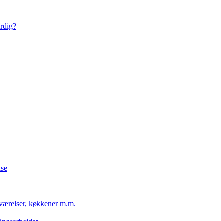
ærdig?
lse
eværelser, køkkener m.m.