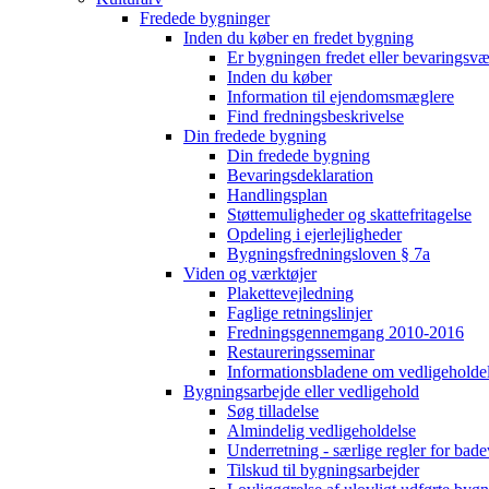
Fredede bygninger
Inden du køber en fredet bygning
Er bygningen fredet eller bevaringsv
Inden du køber
Information til ejendomsmæglere
Find fredningsbeskrivelse
Din fredede bygning
Din fredede bygning
Bevaringsdeklaration
Handlingsplan
Støttemuligheder og skattefritagelse
Opdeling i ejerlejligheder
Bygningsfredningsloven § 7a
Viden og værktøjer
Plakettevejledning
Faglige retningslinjer
Fredningsgennemgang 2010-2016
Restaureringsseminar
Informationsbladene om vedligeholde
Bygningsarbejde eller vedligehold
Søg tilladelse
Almindelig vedligeholdelse
Underretning - særlige regler for bad
Tilskud til bygningsarbejder