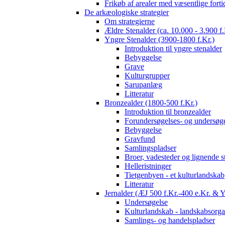
Frikøb af arealer med væsentlige fort
De arkæologiske strategier
Om strategierne
Ældre Stenalder (ca. 10.000 - 3.900 f.
Yngre Stenalder (3900-1800 f.Kr.)
Introduktion til yngre stenalder
Bebyggelse
Grave
Kulturgrupper
Sarupanlæg
Litteratur
Bronzealder (1800-500 f.Kr.)
Introduktion til bronzealder
Forundersøgelses- og undersøge
Bebyggelse
Gravfund
Samlingspladser
Broer, vadesteder og lignende s
Helleristninger
Tietgenbyen - et kulturlandskab
Litteratur
Jernalder (ÆJ 500 f.Kr.-400 e.Kr. & 
Undersøgelse
Kulturlandskab - landskabsorga
Samlings- og handelspladser