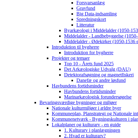
Forsvarsanlæg
Gravfund
Big Data-indsamling
Spredningskort
Litteratur
Byarkæologi i Middelalder (1050-1536
Middelalder - Landbebyggelse (1050-
Middelalder - Ødekirker (1050-1536 e
Introduktion til bygherre
Introduktion for bygherre
Projekter og temaer
Top 10 - Årets fund 2025
Det Arkæologiske Udvalg (DAU)
Detektorafsøgning og magnetfiskeri
Danefæ og andre løsfund
Havbundens fortidsminder
Havbundens fortidsminder
Marinarkæologisk forundersøgelse
Bevaringsværdige bygninger og miljøer
Nationale kulturmiljøer i ældre byer
Kommuneplan, Planstrategi og Nationale int
Kommunenetværk - Bygningskulturen i pla
Lokalplaner og kulturarv - en guide
1. Kulturarv i planlægningen
2. Hvad er kulturarv?