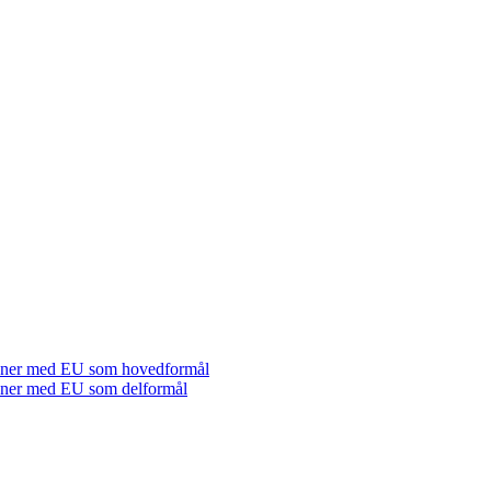
tioner med EU som hovedformål
tioner med EU som delformål