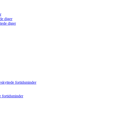
r
de diger
tede diger
eskyttede fortidsminder
e fortidsminder