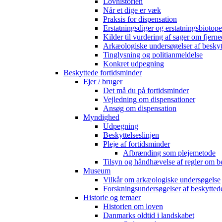
Lovhistorien
Når et dige er væk
Praksis for dispensation
Erstatningsdiger og erstatningsbiotope
Kilder til vurdering af sager om fjerne
Arkæologiske undersøgelser af beskyt
Tinglysning og politianmeldelse
Konkret udpegning
Beskyttede fortidsminder
Ejer / bruger
Det må du på fortidsminder
Vejledning om dispensationer
Ansøg om dispensation
Myndighed
Udpegning
Beskyttelseslinjen
Pleje af fortidsminder
Afbrænding som plejemetode
Tilsyn og håndhævelse af regler om b
Museum
Vilkår om arkæologiske undersøgelse
Forskningsundersøgelser af beskytted
Historie og temaer
Historien om loven
Danmarks oldtid i landskabet