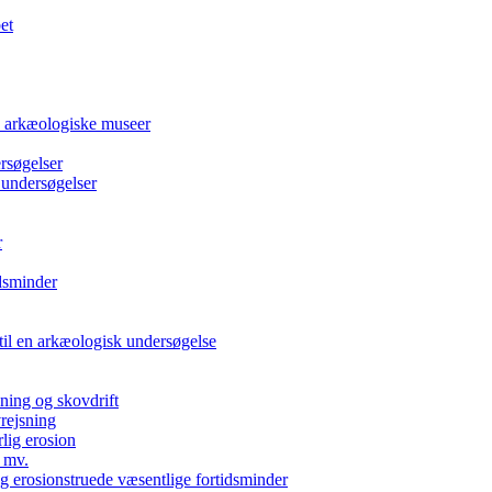
et
e arkæologiske museer
rsøgelser
 undersøgelser
r
dsminder
 til en arkæologisk undersøgelse
kning og skovdrift
vrejsning
rlig erosion
 mv.
g erosionstruede væsentlige fortidsminder