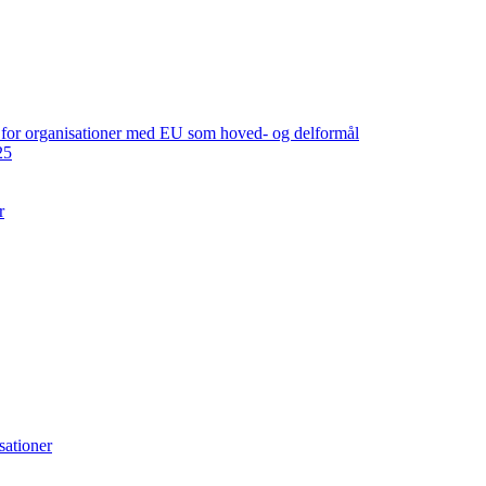
ng for organisationer med EU som hoved- og delformål
25
r
sationer