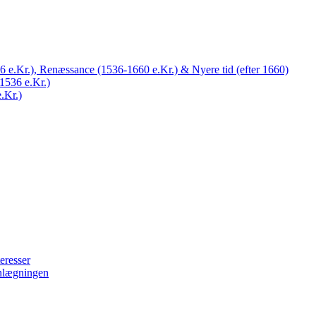
 e.Kr.), Renæssance (1536-1660 e.Kr.) & Nyere tid (efter 1660)
1536 e.Kr.)
.Kr.)
eresser
nlægningen