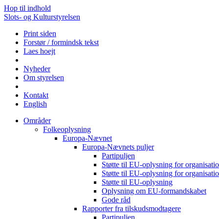
Hop til indhold
Slots- og Kulturstyrelsen
Print siden
Forstør / formindsk tekst
Laes hoejt
Nyheder
Om styrelsen
Kontakt
English
Områder
Folkeoplysning
Europa-Nævnet
Europa-Nævnets puljer
Partipuljen
Støtte til EU-oplysning for organisa
Støtte til EU-oplysning for organisa
Støtte til EU-oplysning
Oplysning om EU-formandskabet
Gode råd
Rapporter fra tilskudsmodtagere
Partipuljen