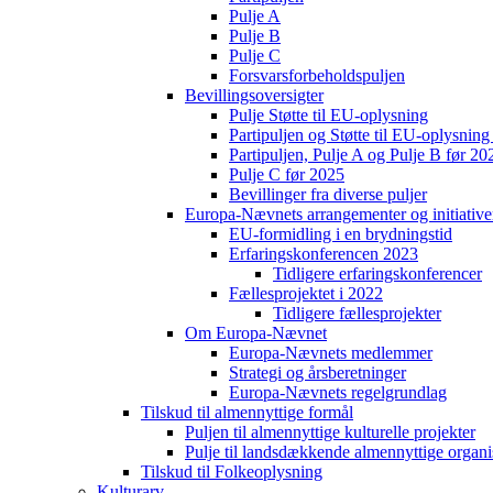
Pulje A
Pulje B
Pulje C
Forsvarsforbeholdspuljen
Bevillingsoversigter
Pulje Støtte til EU-oplysning
Partipuljen og Støtte til EU-oplysni
Partipuljen, Pulje A og Pulje B før 20
Pulje C før 2025
Bevillinger fra diverse puljer
Europa-Nævnets arrangementer og initiative
EU-formidling i en brydningstid
Erfaringskonferencen 2023
Tidligere erfaringskonferencer
Fællesprojektet i 2022
Tidligere fællesprojekter
Om Europa-Nævnet
Europa-Nævnets medlemmer
Strategi og årsberetninger
Europa-Nævnets regelgrundlag
Tilskud til almennyttige formål
Puljen til almennyttige kulturelle projekter
Pulje til landsdækkende almennyttige organi
Tilskud til Folkeoplysning
Kulturarv