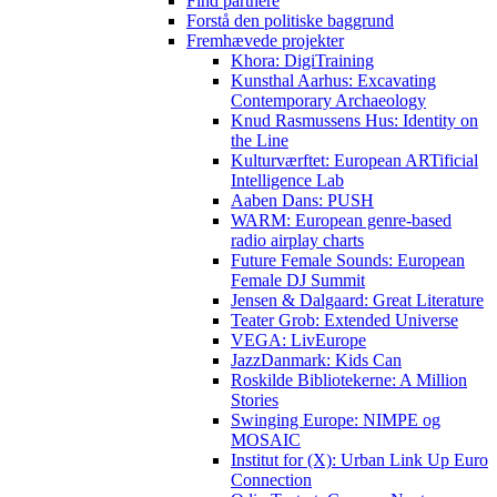
Find partnere
Forstå den politiske baggrund
Fremhævede projekter
Khora: DigiTraining
Kunsthal Aarhus: Excavating
Contemporary Archaeology
Knud Rasmussens Hus: Identity on
the Line
Kulturværftet: European ARTificial
Intelligence Lab
Aaben Dans: PUSH
WARM: European genre-based
radio airplay charts
Future Female Sounds: European
Female DJ Summit
Jensen & Dalgaard: Great Literature
Teater Grob: Extended Universe
VEGA: LivEurope
JazzDanmark: Kids Can
Roskilde Bibliotekerne: A Million
Stories
Swinging Europe: NIMPE og
MOSAIC
Institut for (X): Urban Link Up Euro
Connection