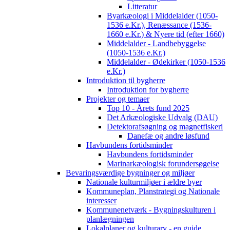
Litteratur
Byarkæologi i Middelalder (1050-
1536 e.Kr.), Renæssance (1536-
1660 e.Kr.) & Nyere tid (efter 1660)
Middelalder - Landbebyggelse
(1050-1536 e.Kr.)
Middelalder - Ødekirker (1050-1536
e.Kr.)
Introduktion til bygherre
Introduktion for bygherre
Projekter og temaer
Top 10 - Årets fund 2025
Det Arkæologiske Udvalg (DAU)
Detektorafsøgning og magnetfiskeri
Danefæ og andre løsfund
Havbundens fortidsminder
Havbundens fortidsminder
Marinarkæologisk forundersøgelse
Bevaringsværdige bygninger og miljøer
Nationale kulturmiljøer i ældre byer
Kommuneplan, Planstrategi og Nationale
interesser
Kommunenetværk - Bygningskulturen i
planlægningen
Lokalplaner og kulturarv - en guide