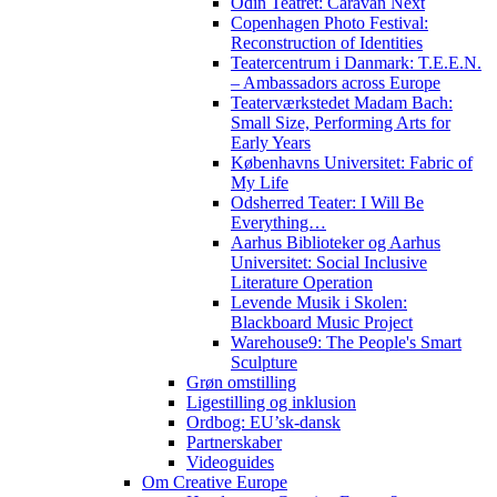
Odin Teatret: Caravan Next
Copenhagen Photo Festival:
Reconstruction of Identities
Teatercentrum i Danmark: T.E.E.N.
– Ambassadors across Europe
Teaterværkstedet Madam Bach:
Small Size, Performing Arts for
Early Years
Københavns Universitet: Fabric of
My Life
Odsherred Teater: I Will Be
Everything…
Aarhus Biblioteker og Aarhus
Universitet: Social Inclusive
Literature Operation
Levende Musik i Skolen:
Blackboard Music Project
Warehouse9: The People's Smart
Sculpture
Grøn omstilling
Ligestilling og inklusion
Ordbog: EU’sk-dansk
Partnerskaber
Videoguides
Om Creative Europe