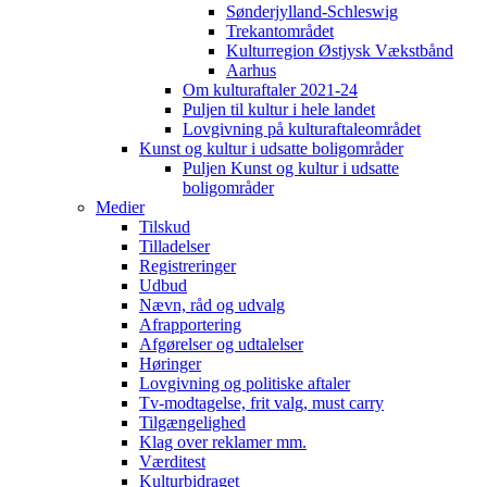
Sønderjylland-Schleswig
Trekantområdet
Kulturregion Østjysk Vækstbånd
Aarhus
Om kulturaftaler 2021-24
Puljen til kultur i hele landet
Lovgivning på kulturaftaleområdet
Kunst og kultur i udsatte boligområder
Puljen Kunst og kultur i udsatte
boligområder
Medier
Tilskud
Tilladelser
Registreringer
Udbud
Nævn, råd og udvalg
Afrapportering
Afgørelser og udtalelser
Høringer
Lovgivning og politiske aftaler
Tv-modtagelse, frit valg, must carry
Tilgængelighed
Klag over reklamer mm.
Værditest
Kulturbidraget