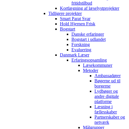
fritidstilbud
Kortlægning af læselystprojekter
Tidligere projekter
Smart Parat Svar
Hold Hjernen Frisk
Bogstart
Danske erfaringer
Bogstart i udlandet
Forskning
Evaluering
Danmark Læser
Erfaringsopsamling
Læsekommuner
Metoder
Ambassadører
Bøgerne ud til
borgerne
Lydbøger og
andre digitale
platforme
Læsning i
fællesskaber
Partnerskaber og
netværk
Målgrupper