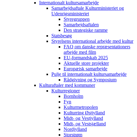
Internationalt kultursamarbejde
Samarbejdsaftale Kulturministeriet og
Udenrigsministeriet
Styregruppen
Samarbejdsaftalen
Den strategiske ramme
Statsbesøg
Styrelsens international arbejde med kultur
FAQ om danske repræsentationers
arbejde med film
EU-formandskab 2025
Aktuelle store projekter
Europæisk samarbejde
Pulje til internationalt kultursamarbejde
Rådgivning og Symposium
Kulturaftaler med kommuner
Kulturregioner
Bornholm
Fyn
Kulturmetropolen
Kulturring Østjylland
Midt- og Vestjylland
Midt- og Vestsjælland
Nordjylland
Storstrøm