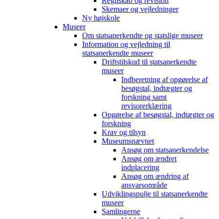
Regnskab og revision
Skemaer og vejledninger
Ny højskole
Museer
Om statsanerkendte og statslige museer
Information og vejledning til
statsanerkendte museer
Driftstilskud til statsanerkendte
museer
Indberetning af opgørelse af
besøgstal, indtægter og
forskning samt
revisorerklæring
Opgørelse af besøgstal, indtægter og
forskning
Krav og tilsyn
Museumsnævnet
Ansøg om statsanerkendelse
Ansøg om ændret
indplacering
Ansøg om ændring af
ansvarsområde
Udviklingspulje til statsanerkendte
museer
Samlingerne