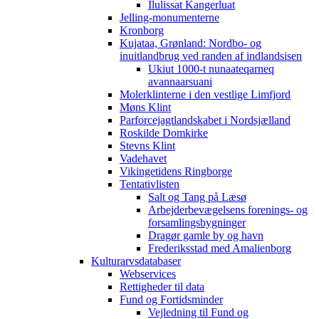
Ilulissat Kangerluat
Jelling-monumenterne
Kronborg
Kujataa, Grønland: Nordbo- og
inuitlandbrug ved randen af indlandsisen
Ukiut 1000-t nunaateqarneq
avannaarsuani
Molerklinterne i den vestlige Limfjord
Møns Klint
Parforcejagtlandskabet i Nordsjælland
Roskilde Domkirke
Stevns Klint
Vadehavet
Vikingetidens Ringborge
Tentativlisten
Salt og Tang på Læsø
Arbejderbevægelsens forenings- og
forsamlingsbygninger
Dragør gamle by og havn
Frederiksstad med Amalienborg
Kulturarvsdatabaser
Webservices
Rettigheder til data
Fund og Fortidsminder
Vejledning til Fund og