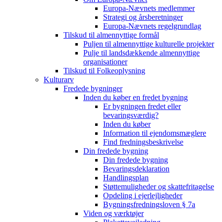
Europa-Nævnets medlemmer
Strategi og årsberetninger
Europa-Nævnets regelgrundlag
Tilskud til almennyttige formål
Puljen til almennyttige kulturelle projekter
Pulje til landsdækkende almennyttige
organisationer
Tilskud til Folkeoplysning
Kulturarv
Fredede bygninger
Inden du køber en fredet bygning
Er bygningen fredet eller
bevaringsværdig?
Inden du køber
Information til ejendomsmæglere
Find fredningsbeskrivelse
Din fredede bygning
Din fredede bygning
Bevaringsdeklaration
Handlingsplan
Støttemuligheder og skattefritagelse
Opdeling i ejerlejligheder
Bygningsfredningsloven § 7a
Viden og værktøjer