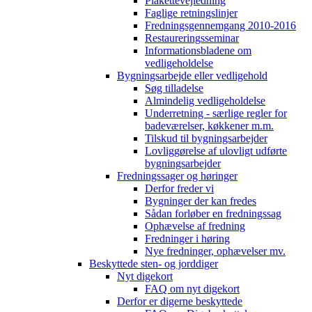
Plakettevejledning
Faglige retningslinjer
Fredningsgennemgang 2010-2016
Restaureringsseminar
Informationsbladene om
vedligeholdelse
Bygningsarbejde eller vedligehold
Søg tilladelse
Almindelig vedligeholdelse
Underretning - særlige regler for
badeværelser, køkkener m.m.
Tilskud til bygningsarbejder
Lovliggørelse af ulovligt udførte
bygningsarbejder
Fredningssager og høringer
Derfor freder vi
Bygninger der kan fredes
Sådan forløber en fredningssag
Ophævelse af fredning
Fredninger i høring
Nye fredninger, ophævelser mv.
Beskyttede sten- og jorddiger
Nyt digekort
FAQ om nyt digekort
Derfor er digerne beskyttede