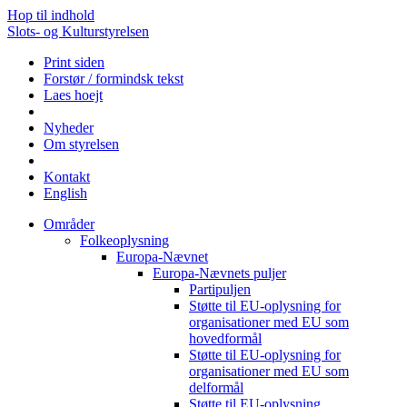
Hop til indhold
Slots- og Kulturstyrelsen
Print siden
Forstør / formindsk tekst
Laes hoejt
Nyheder
Om styrelsen
Kontakt
English
Områder
Folkeoplysning
Europa-Nævnet
Europa-Nævnets puljer
Partipuljen
Støtte til EU-oplysning for
organisationer med EU som
hovedformål
Støtte til EU-oplysning for
organisationer med EU som
delformål
Støtte til EU-oplysning