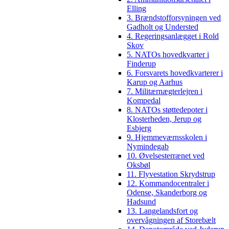
Elling
3. Brændstofforsyningen ved
Gadholt og Understed
4. Regeringsanlægget i Rold
Skov
5. NATOs hovedkvarter i
Finderup
6. Forsvarets hovedkvarterer i
Karup og Aarhus
7. Militærnægterlejren i
Kompedal
8. NATOs støttedepoter i
Klosterheden, Jerup og
Esbjerg
9. Hjemmeværnsskolen i
Nymindegab
10. Øvelsesterrænet ved
Oksbøl
11. Flyvestation Skrydstrup
12. Kommandocentraler i
Odense, Skanderborg og
Hadsund
13. Langelandsfort og
overvågningen af Storebælt