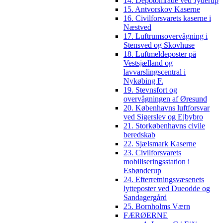
14. Depotområde ved Jyderup
15. Antvorskov Kaserne
16. Civilforsvarets kaserne i
Næstved
17. Luftrumsovervågning i
Stensved og Skovhuse
18. Luftmeldeposter på
Vestsjælland og
lavvarslingscentral i
Nykøbing F.
19. Stevnsfort og
overvågningen af Øresund
20. Københavns luftforsvar
ved Sigerslev og Ejbybro
21. Storkøbenhavns civile
beredskab
22. Sjælsmark Kaserne
23. Civilforsvarets
mobiliseringsstation i
Esbønderup
24. Efterretningsvæsenets
lytteposter ved Dueodde og
Sandagergård
25. Bornholms Værn
FÆRØERNE