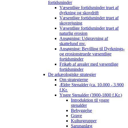
fortidsminder
Væsentlige fortidsminder truet af
dyrkning og skovdrift
Væsentlige fortidsminder truet af
skovrejsning
Væsentlige fortidsminder truet af
naturlig erosion
Ansøgning: Udgravning af
skattefund mv.
Ansøgning: Bevilling til Dyrknings-
og erosionstruede væsentlige
fortidsminder
Frikøb af arealer med væsentlige
fortidsminder
De arkæologiske strategier
Om strategierne
Ældre Stenalder (ca. 10.000 - 3.900
f.Kr.
Yngre Stenalder (3900-1800 f.Kr.)
Introduktion til yngre
stenalder
Bebyggelse
Grave
Kulturgrupper
Sarupanlæg