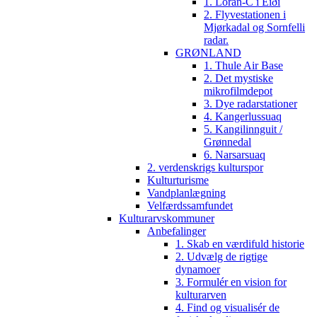
1. Loran-C i Eiði
2. Flyvestationen i
Mjørkadal og Sornfelli
radar.
GRØNLAND
1. Thule Air Base
2. Det mystiske
mikrofilmdepot
3. Dye radarstationer
4. Kangerlussuaq
5. Kangilinnguit /
Grønnedal
6. Narsarsuaq
2. verdenskrigs kulturspor
Kulturturisme
Vandplanlægning
Velfærdssamfundet
Kulturarvskommuner
Anbefalinger
1. Skab en værdifuld historie
2. Udvælg de rigtige
dynamoer
3. Formulér en vision for
kulturarven
4. Find og visualisér de