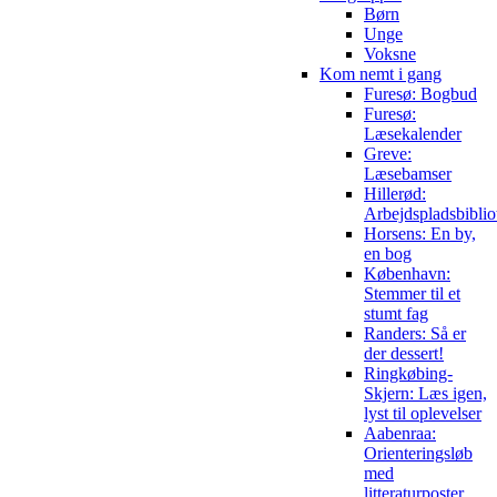
Børn
Unge
Voksne
Kom nemt i gang
Furesø: Bogbud
Furesø:
Læsekalender
Greve:
Læsebamser
Hillerød:
Arbejdspladsbiblio
Horsens: En by,
en bog
København:
Stemmer til et
stumt fag
Randers: Så er
der dessert!
Ringkøbing-
Skjern: Læs igen,
lyst til oplevelser
Aabenraa:
Orienteringsløb
med
litteraturposter