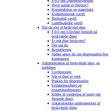
FAQ om Digebeskyttelsen
Hvor gamle er digerne?
Konstruktion og materialer
Kulturhistorisk værdi
Biologisk værdi
Landskabelig værdi
Når du ejer et beskyttet dige
FAQ om Ulovlige forhold på
beskyttede diger
Er mit dige beskyttet?
Det må du
Reetablering
Sådan søger du om dispensation hos
kommunen
Administration af beskyttede sten- og
jorddiger
Lovhistorien
Når et dige er væk
Praksis for dispensation
Erstatningsdiger og
erstatningsbiotoper
Kilder til vurdering af sager om
fjernede diger
Arkæologiske undersøgelser af
beskyttede diger