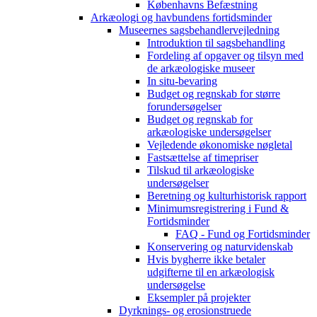
Københavns Befæstning
Arkæologi og havbundens fortidsminder
Museernes sagsbehandlervejledning
Introduktion til sagsbehandling
Fordeling af opgaver og tilsyn med
de arkæologiske museer
In situ-bevaring
Budget og regnskab for større
forundersøgelser
Budget og regnskab for
arkæologiske undersøgelser
Vejledende økonomiske nøgletal
Fastsættelse af timepriser
Tilskud til arkæologiske
undersøgelser
Beretning og kulturhistorisk rapport
Minimumsregistrering i Fund &
Fortidsminder
FAQ - Fund og Fortidsminder
Konservering og naturvidenskab
Hvis bygherre ikke betaler
udgifterne til en arkæologisk
undersøgelse
Eksempler på projekter
Dyrknings- og erosionstruede