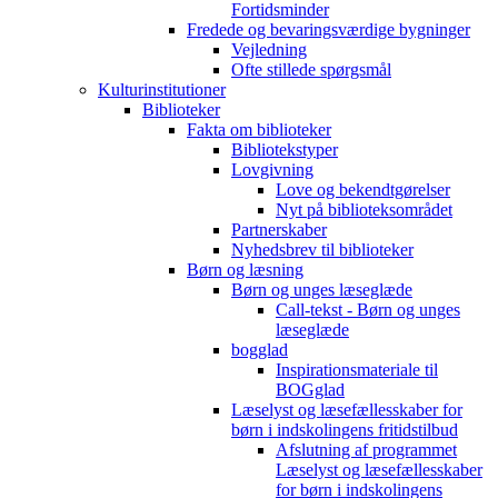
Fortidsminder
Fredede og bevaringsværdige bygninger
Vejledning
Ofte stillede spørgsmål
Kulturinstitutioner
Biblioteker
Fakta om biblioteker
Bibliotekstyper
Lovgivning
Love og bekendtgørelser
Nyt på biblioteksområdet
Partnerskaber
Nyhedsbrev til biblioteker
Børn og læsning
Børn og unges læseglæde
Call-tekst - Børn og unges
læseglæde
bogglad
Inspirationsmateriale til
BOGglad
Læselyst og læsefællesskaber for
børn i indskolingens fritidstilbud
Afslutning af programmet
Læselyst og læsefællesskaber
for børn i indskolingens