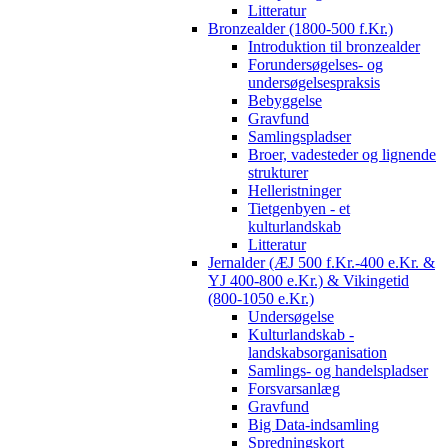
Litteratur
Bronzealder (1800-500 f.Kr.)
Introduktion til bronzealder
Forundersøgelses- og
undersøgelsespraksis
Bebyggelse
Gravfund
Samlingspladser
Broer, vadesteder og lignende
strukturer
Helleristninger
Tietgenbyen - et
kulturlandskab
Litteratur
Jernalder (ÆJ 500 f.Kr.-400 e.Kr. &
YJ 400-800 e.Kr.) & Vikingetid
(800-1050 e.Kr.)
Undersøgelse
Kulturlandskab -
landskabsorganisation
Samlings- og handelspladser
Forsvarsanlæg
Gravfund
Big Data-indsamling
Spredningskort