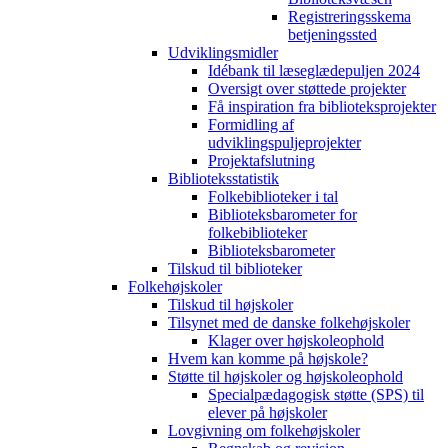
Registreringsskema
betjeningssted
Udviklingsmidler
Idébank til læseglædepuljen 2024
Oversigt over støttede projekter
Få inspiration fra biblioteksprojekter
Formidling af
udviklingspuljeprojekter
Projektafslutning
Biblioteksstatistik
Folkebiblioteker i tal
Biblioteksbarometer for
folkebiblioteker
Biblioteksbarometer
Tilskud til biblioteker
Folkehøjskoler
Tilskud til højskoler
Tilsynet med de danske folkehøjskoler
Klager over højskoleophold
Hvem kan komme på højskole?
Støtte til højskoler og højskoleophold
Specialpædagogisk støtte (SPS) til
elever på højskoler
Lovgivning om folkehøjskoler