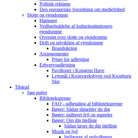
Politisk reklame
Den europæiske forordning om mediefrihed
Slotte og ejendomme
Høringer
Vedligeholdelse af kulturinstitutioners
ejendomme
Oversigt over slotte og ejendomme
Drift og udvikling af ejendomme
Brandsikring
Arrangementer
Priser for udlejning
Erhvervsudlejning
Pavilloner i Kongens Have
Lejemål i Kronværksbyen ved Kronborg
Slot
Tilskud
Søg puljer
Bibliotekspenge
FAQ - udbetaling af bibliotekspenge
Bøger: Sådan tilmelder du dig
Bøger: indberet fejl og mangler
Bøger: Om din titelliste
Sådan læser du din titelliste
Musik og lyd
Indlæsere af netlydbøger