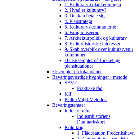
1. Kulturarv i planlægningen
2. Hvad er kulturarv?
3. Det kan betale sig
4. Planstrategi
5. Kulturarvskommunerne
6. Brug museerne
7. Arkitekturpolitik og kulturarv
8. Kulturhistoriske interesser
9. Skab overblik over kulturarven i
kommunen
10. Eksempler på forskellige
plansituationer
Eksempler på lokalplaner
Bevaringsværdige bygninger - metode
SAVE
Praktiske råd
KIP
KulturMiljø-Metoden
Bevaringstemaer
Industrikultur
Industrihistoriens
Danmarkskort
Kold krig
1. Flådestation Frederikshavn
2. Ammunitionsarsenalet i