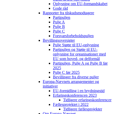
Oplysning om EU-formandskabet
Gode råd
Rapporter fra tilskudsmodtagere
Partipuljen
Pulje A
Pulje B
Pulje C
Forsvarsforbeholdspuljen
Bevillingsoversigter
Pulje Støtte til EU-oplysning
Partipuljen og Støtte til EU-
oplysning for organisationer med
EU som hoved- og delformål
Partipuljen, Pulje A og Pulje B før
2025
Pulje C før 2025
Bevillinger fra diverse puljer
Europa-Nævnets arrangementer og
initiativer
EU-formidling i en brydningstid
Erfaringskonferencen 2023
Tidligere erfaringskonferencer
Fællesprojektet i 2022
Tidligere fællesprojekter
Om Europa-Nævnet