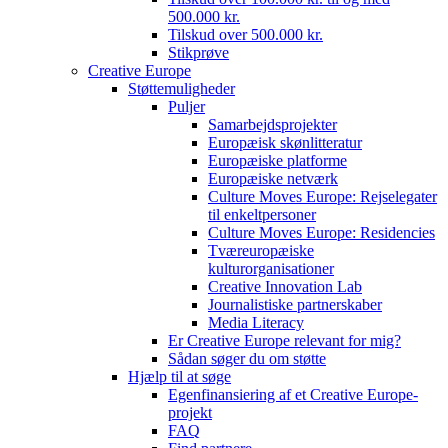
500.000 kr.
Tilskud over 500.000 kr.
Stikprøve
Creative Europe
Støttemuligheder
Puljer
Samarbejdsprojekter
Europæisk skønlitteratur
Europæiske platforme
Europæiske netværk
Culture Moves Europe: Rejselegater
til enkeltpersoner
Culture Moves Europe: Residencies
Tværeuropæiske
kulturorganisationer
Creative Innovation Lab
Journalistiske partnerskaber
Media Literacy
Er Creative Europe relevant for mig?
Sådan søger du om støtte
Hjælp til at søge
Egenfinansiering af et Creative Europe-
projekt
FAQ