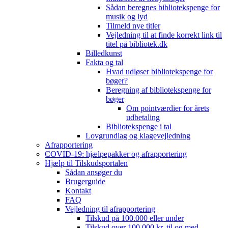
Sådan beregnes bibliotekspenge for
musik og lyd
Tilmeld nye titler
Vejledning til at finde korrekt link til
titel på bibliotek.dk
Billedkunst
Fakta og tal
Hvad udløser bibliotekspenge for
bøger?
Beregning af bibliotekspenge for
bøger
Om pointværdier for årets
udbetaling
Bibliotekspenge i tal
Lovgrundlag og klagevejledning
Afrapportering
COVID-19: hjælpepakker og afrapportering
Hjælp til Tilskudsportalen
Sådan ansøger du
Brugerguide
Kontakt
FAQ
Vejledning til afrapportering
Tilskud på 100.000 eller under
Tilskud over 100.000 kr. til og med