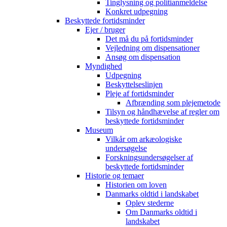
Tinglysning og politianmeldelse
Konkret udpegning
Beskyttede fortidsminder
Ejer / bruger
Det må du på fortidsminder
Vejledning om dispensationer
Ansøg om dispensation
Myndighed
Udpegning
Beskyttelseslinjen
Pleje af fortidsminder
Afbrænding som plejemetode
Tilsyn og håndhævelse af regler om
beskyttede fortidsminder
Museum
Vilkår om arkæologiske
undersøgelse
Forskningsundersøgelser af
beskyttede fortidsminder
Historie og temaer
Historien om loven
Danmarks oldtid i landskabet
Oplev stederne
Om Danmarks oldtid i
landskabet