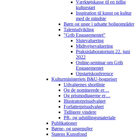
Værktøjskasse til en tidlig
kulturstart
Inspiration til kunst og kultur
med de mindste
Børn og unge i udsatte boligområder
Talentudvikling
"Grib Engagementet"
Slutevaluering
Midtvejsevaluering
Praksislaboratorium 22. juni
2022
Online-seminar om Grib
Engagementet
Opstartskonference
Kulturministeriets B&U-bogpriser
Udvalgenes shortliste
Og de nominerede er…
Og prismodtagerne er…
Illustratorprisudvalget
Forfatterprisudvalget
Tidligere vindere
PR- og udstillingsmateriale
Publikationer
Børne- og ungepuljer
Statens Kunstfond