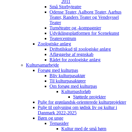
2011
Små Storbyteatre
Odense Teater, Aalborg Teater, Aarhus
Teater, Randers Teater og Vendsyssel
Teater
Turnéteatre og -kompagnier
Udviklingsplatformen for Scenekunst
Teatercentrum
Zoologiske anlæg
Driftstilskud til zoologiske anlæg
Aflæggelse af regnskab
Rådet for zoologiske anlæg
Kultursamarbejde
Forsøg med kulturpas
Bliv kulturpasaktør
Til kulturpasaktører
Om forsøg med kulturpas
Kulturpasforløb
Støttede projekter
Pulje for grønlandsk-orienterede kulturprojekter
Pulje til oplysning om jødisk liv og kultur i
Danmark 2022-2025
Børn og unge
Temasider
Kultur med de små børn