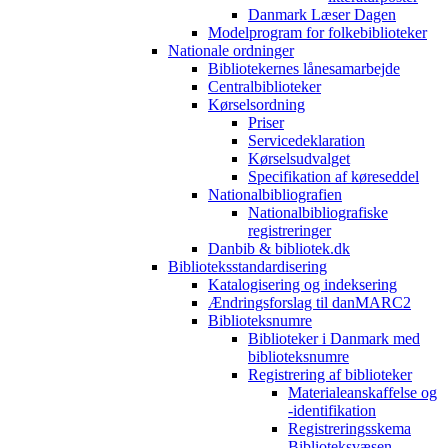
Danmark Læser Dagen
Modelprogram for folkebiblioteker
Nationale ordninger
Bibliotekernes lånesamarbejde
Centralbiblioteker
Kørselsordning
Priser
Servicedeklaration
Kørselsudvalget
Specifikation af køreseddel
Nationalbibliografien
Nationalbibliografiske
registreringer
Danbib & bibliotek.dk
Biblioteksstandardisering
Katalogisering og indeksering
Ændringsforslag til danMARC2
Biblioteksnumre
Biblioteker i Danmark med
biblioteksnumre
Registrering af biblioteker
Materialeanskaffelse og
-identifikation
Registreringsskema
Biblioteksvæsen