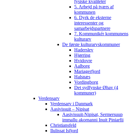
fysiske kvaliteter
5. Arbejd på tværs af
kommunen
6. Dyrk de eksterne
interessenter og
samarbejdspartnere
7. Kommunikér kommunens
kulturarv
De første kulturarvskommuner
Haderslev
Hjørring
Hvidovre
Aalborg
Mariagerfjord
Halsnæs
Vordingborg
Det sydfynske Øhav (4
kommuner)
Verdensarv
Verdensarv i Danmark
Aasivissuit – Nipisat
Aasivissuit-Nipisat, Sermersuup
immallu akornanni Inuit Piniarfii
Christiansfeld
Ilulissat Isfjord