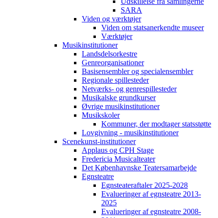
Udskillelse fra samlingerne
SARA
Viden og værktøjer
Viden om statsanerkendte museer
Værktøjer
Musikinstitutioner
Landsdelsorkestre
Genreorganisationer
Basisensembler og specialensembler
Regionale spillesteder
Netværks- og genrespillesteder
Musikalske grundkurser
Øvrige musikinstitutioner
Musikskoler
Kommuner, der modtager statsstøtte
Lovgivning - musikinstitutioner
Scenekunst-institutioner
Applaus og CPH Stage
Fredericia Musicalteater
Det Københavnske Teatersamarbejde
Egnsteatre
Egnsteateraftaler 2025-2028
Evalueringer af egnsteatre 2013-
2025
Evalueringer af egnsteatre 2008-