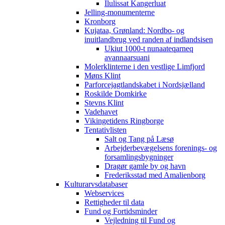
Ilulissat Kangerluat
Jelling-monumenterne
Kronborg
Kujataa, Grønland: Nordbo- og
inuitlandbrug ved randen af indlandsisen
Ukiut 1000-t nunaateqarneq
avannaarsuani
Molerklinterne i den vestlige Limfjord
Møns Klint
Parforcejagtlandskabet i Nordsjælland
Roskilde Domkirke
Stevns Klint
Vadehavet
Vikingetidens Ringborge
Tentativlisten
Salt og Tang på Læsø
Arbejderbevægelsens forenings- og
forsamlingsbygninger
Dragør gamle by og havn
Frederiksstad med Amalienborg
Kulturarvsdatabaser
Webservices
Rettigheder til data
Fund og Fortidsminder
Vejledning til Fund og