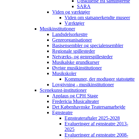
Udskillelse fra samlingerne
SARA
Viden og værktøjer
Viden om statsanerkendte museer
Værktøjer
Musikinstitutioner
Landsdelsorkestre
Genreorganisationer
Basisensembler og specialensembler
Regionale spillesteder
Netværks- og genrespillesteder
Musikalske grundkurser
Øvrige musikinstitutioner
Musikskoler
Kommuner, der modtager statsstøtte
Lovgivning - musikinstitutioner
Scenekunst-institutioner
Applaus og CPH Stage
Fredericia Musicalteater
Det Københavnske Teatersamarbejde
Egnsteatre
Egnsteateraftaler 2025-2028
Evalueringer af egnsteatre 2013-
2025
Evalueringer af egnsteatre 2008-