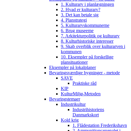
1. Kulturarv i planlægningen
2. Hvad er kulturarv?
3. Det kan betale sig
4. Planstrategi
5. Kulturarvskommunerne
6. Brug museerne
7. Arkitekturpolitik og kulturarv
8. Kulturhistoriske interesser
9. Skab overblik over kulturarven i
kommunen
10. Eksempler på forskellige
plansituationer
Eksempler på lokalplaner
Bevaringsværdige bygninger - metode
SAVE
Praktiske råd
KIP
KulturMiljø-Metoden
Bevaringstemaer
Industrikultur
Industrihistoriens
Danmarkskort
Kold krig
1. Flådestation Frederikshavn
2. Ammunitionsarsenalet i