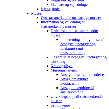
Regnskab og revision
Skemaer og vejledninger
Ny højskole
Museer
Om statsanerkendte og statslige museer
Information og vejledning til
statsanerkendte museer
Driftstilskud til statsanerkendte
museer
Indberetning af opgørelse af
besøgstal, indtægter og
forskning samt
revisorerklæring
Opgørelse af besøgstal, indtægter og
forskning
Krav og tilsyn
Museumsnævnet
Ansøg om statsanerkendelse
Ansøg om ændret
indplacering
Ansøg om ændring af
ansvarsområde
Udviklingspulje til statsanerkendte
museer
Samlingerne