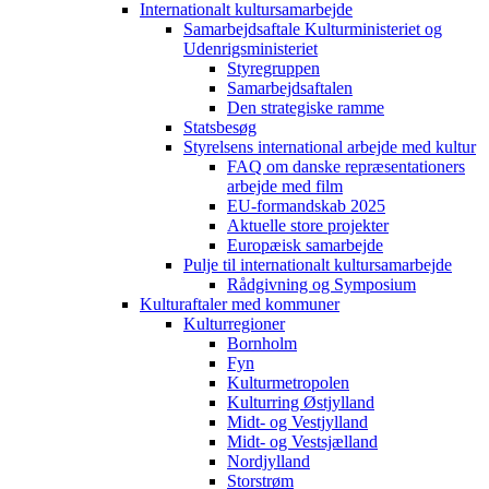
Internationalt kultursamarbejde
Samarbejdsaftale Kulturministeriet og
Udenrigsministeriet
Styregruppen
Samarbejdsaftalen
Den strategiske ramme
Statsbesøg
Styrelsens international arbejde med kultur
FAQ om danske repræsentationers
arbejde med film
EU-formandskab 2025
Aktuelle store projekter
Europæisk samarbejde
Pulje til internationalt kultursamarbejde
Rådgivning og Symposium
Kulturaftaler med kommuner
Kulturregioner
Bornholm
Fyn
Kulturmetropolen
Kulturring Østjylland
Midt- og Vestjylland
Midt- og Vestsjælland
Nordjylland
Storstrøm