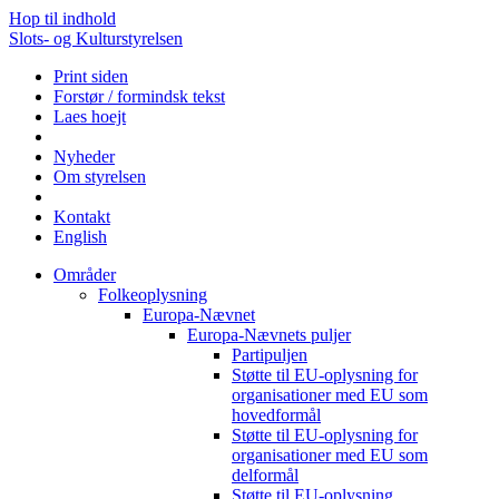
Hop til indhold
Slots- og Kulturstyrelsen
Print siden
Forstør / formindsk tekst
Laes hoejt
Nyheder
Om styrelsen
Kontakt
English
Områder
Folkeoplysning
Europa-Nævnet
Europa-Nævnets puljer
Partipuljen
Støtte til EU-oplysning for
organisationer med EU som
hovedformål
Støtte til EU-oplysning for
organisationer med EU som
delformål
Støtte til EU-oplysning