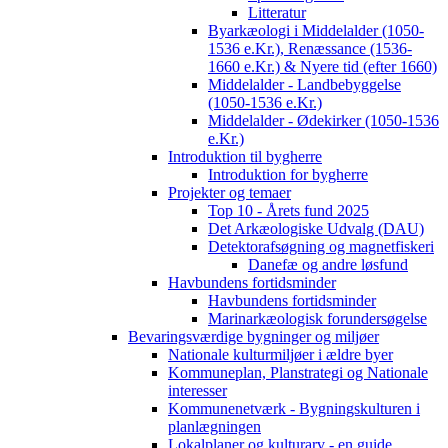
Litteratur
Byarkæologi i Middelalder (1050-
1536 e.Kr.), Renæssance (1536-
1660 e.Kr.) & Nyere tid (efter 1660)
Middelalder - Landbebyggelse
(1050-1536 e.Kr.)
Middelalder - Ødekirker (1050-1536
e.Kr.)
Introduktion til bygherre
Introduktion for bygherre
Projekter og temaer
Top 10 - Årets fund 2025
Det Arkæologiske Udvalg (DAU)
Detektorafsøgning og magnetfiskeri
Danefæ og andre løsfund
Havbundens fortidsminder
Havbundens fortidsminder
Marinarkæologisk forundersøgelse
Bevaringsværdige bygninger og miljøer
Nationale kulturmiljøer i ældre byer
Kommuneplan, Planstrategi og Nationale
interesser
Kommunenetværk - Bygningskulturen i
planlægningen
Lokalplaner og kulturarv - en guide