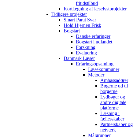
fritidstilbud
Kortlægning af læselystprojekter
Tidligere projekter
Smart Parat Svar
Hold Hjernen Frisk
Bogstart
Danske erfaringer
Bogstart i udlandet
Forskning
Evaluering
Danmark Læser
Erfaringsopsamling
Læsekommuner
Metoder
Ambassadører
Bøgerne ud til
borgerne
Lydbøger og
andre digitale
platforme
Læsning i
fællesskaber
Partnerskaber og
netværk
Målgrupper