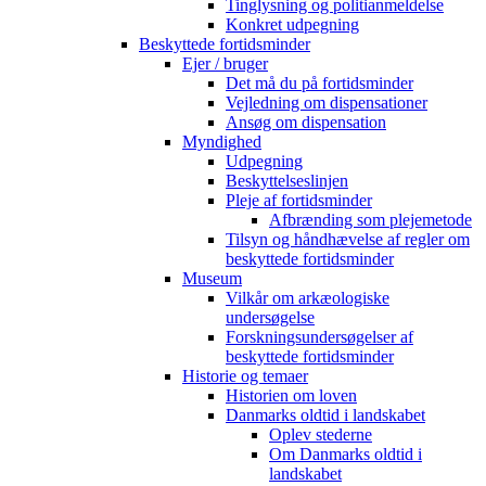
Tinglysning og politianmeldelse
Konkret udpegning
Beskyttede fortidsminder
Ejer / bruger
Det må du på fortidsminder
Vejledning om dispensationer
Ansøg om dispensation
Myndighed
Udpegning
Beskyttelseslinjen
Pleje af fortidsminder
Afbrænding som plejemetode
Tilsyn og håndhævelse af regler om
beskyttede fortidsminder
Museum
Vilkår om arkæologiske
undersøgelse
Forskningsundersøgelser af
beskyttede fortidsminder
Historie og temaer
Historien om loven
Danmarks oldtid i landskabet
Oplev stederne
Om Danmarks oldtid i
landskabet