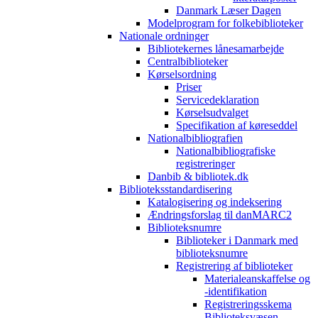
Danmark Læser Dagen
Modelprogram for folkebiblioteker
Nationale ordninger
Bibliotekernes lånesamarbejde
Centralbiblioteker
Kørselsordning
Priser
Servicedeklaration
Kørselsudvalget
Specifikation af køreseddel
Nationalbibliografien
Nationalbibliografiske
registreringer
Danbib & bibliotek.dk
Biblioteksstandardisering
Katalogisering og indeksering
Ændringsforslag til danMARC2
Biblioteksnumre
Biblioteker i Danmark med
biblioteksnumre
Registrering af biblioteker
Materialeanskaffelse og
-identifikation
Registreringsskema
Biblioteksvæsen