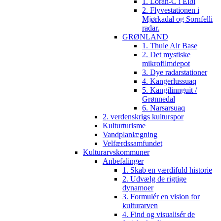
1. Loran-C i Eiði
2. Flyvestationen i
Mjørkadal og Sornfelli
radar.
GRØNLAND
1. Thule Air Base
2. Det mystiske
mikrofilmdepot
3. Dye radarstationer
4. Kangerlussuaq
5. Kangilinnguit /
Grønnedal
6. Narsarsuaq
2. verdenskrigs kulturspor
Kulturturisme
Vandplanlægning
Velfærdssamfundet
Kulturarvskommuner
Anbefalinger
1. Skab en værdifuld historie
2. Udvælg de rigtige
dynamoer
3. Formulér en vision for
kulturarven
4. Find og visualisér de