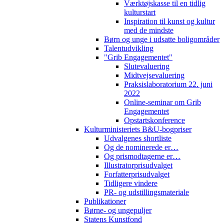
Værktøjskasse til en tidlig
kulturstart
Inspiration til kunst og kultur
med de mindste
Børn og unge i udsatte boligområder
Talentudvikling
"Grib Engagementet"
Slutevaluering
Midtvejsevaluering
Praksislaboratorium 22. juni
2022
Online-seminar om Grib
Engagementet
Opstartskonference
Kulturministeriets B&U-bogpriser
Udvalgenes shortliste
Og de nominerede er…
Og prismodtagerne er…
Illustratorprisudvalget
Forfatterprisudvalget
Tidligere vindere
PR- og udstillingsmateriale
Publikationer
Børne- og ungepuljer
Statens Kunstfond