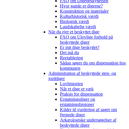
FAQ om Digebeskyttelsen
Hvor gamle er digerne?
Konstruktion og materialer
Kulturhistorisk værdi
Biologisk værdi
Landskabelig værdi
Når du ejer et beskyttet dige
FAQ om Ulovlige forhold på
beskyttede diger
Er mit dige beskyttet?
Det må du
Reetablering
Sådan søger du om dispensation hos
kommunen
Administration af beskyttede sten- og
jorddiger
Lovhistorien
Når et dige er væk
Praksis for dispensation
Erstatningsdiger og
erstatningsbiotoper
Kilder til vurdering af sager om
fjernede diger
Arkæologiske undersøgelser af
beskyttede diger