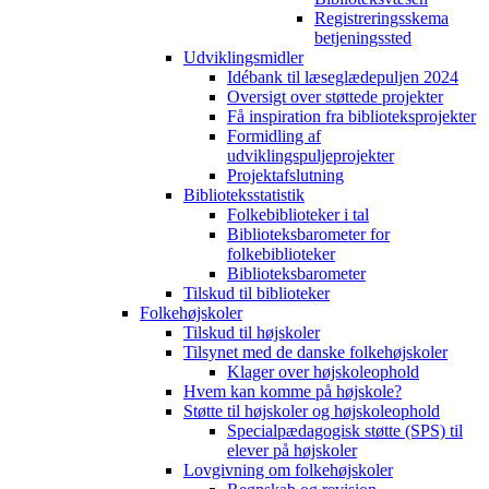
Registreringsskema
betjeningssted
Udviklingsmidler
Idébank til læseglædepuljen 2024
Oversigt over støttede projekter
Få inspiration fra biblioteksprojekter
Formidling af
udviklingspuljeprojekter
Projektafslutning
Biblioteksstatistik
Folkebiblioteker i tal
Biblioteksbarometer for
folkebiblioteker
Biblioteksbarometer
Tilskud til biblioteker
Folkehøjskoler
Tilskud til højskoler
Tilsynet med de danske folkehøjskoler
Klager over højskoleophold
Hvem kan komme på højskole?
Støtte til højskoler og højskoleophold
Specialpædagogisk støtte (SPS) til
elever på højskoler
Lovgivning om folkehøjskoler