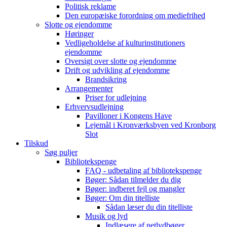
Politisk reklame
Den europæiske forordning om mediefrihed
Slotte og ejendomme
Høringer
Vedligeholdelse af kulturinstitutioners
ejendomme
Oversigt over slotte og ejendomme
Drift og udvikling af ejendomme
Brandsikring
Arrangementer
Priser for udlejning
Erhvervsudlejning
Pavilloner i Kongens Have
Lejemål i Kronværksbyen ved Kronborg
Slot
Tilskud
Søg puljer
Bibliotekspenge
FAQ - udbetaling af bibliotekspenge
Bøger: Sådan tilmelder du dig
Bøger: indberet fejl og mangler
Bøger: Om din titelliste
Sådan læser du din titelliste
Musik og lyd
Indlæsere af netlydbøger