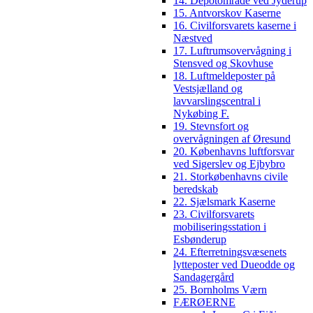
14. Depotområde ved Jyderup
15. Antvorskov Kaserne
16. Civilforsvarets kaserne i
Næstved
17. Luftrumsovervågning i
Stensved og Skovhuse
18. Luftmeldeposter på
Vestsjælland og
lavvarslingscentral i
Nykøbing F.
19. Stevnsfort og
overvågningen af Øresund
20. Københavns luftforsvar
ved Sigerslev og Ejbybro
21. Storkøbenhavns civile
beredskab
22. Sjælsmark Kaserne
23. Civilforsvarets
mobiliseringsstation i
Esbønderup
24. Efterretningsvæsenets
lytteposter ved Dueodde og
Sandagergård
25. Bornholms Værn
FÆRØERNE