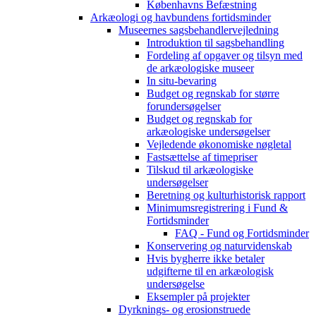
Københavns Befæstning
Arkæologi og havbundens fortidsminder
Museernes sagsbehandlervejledning
Introduktion til sagsbehandling
Fordeling af opgaver og tilsyn med
de arkæologiske museer
In situ-bevaring
Budget og regnskab for større
forundersøgelser
Budget og regnskab for
arkæologiske undersøgelser
Vejledende økonomiske nøgletal
Fastsættelse af timepriser
Tilskud til arkæologiske
undersøgelser
Beretning og kulturhistorisk rapport
Minimumsregistrering i Fund &
Fortidsminder
FAQ - Fund og Fortidsminder
Konservering og naturvidenskab
Hvis bygherre ikke betaler
udgifterne til en arkæologisk
undersøgelse
Eksempler på projekter
Dyrknings- og erosionstruede