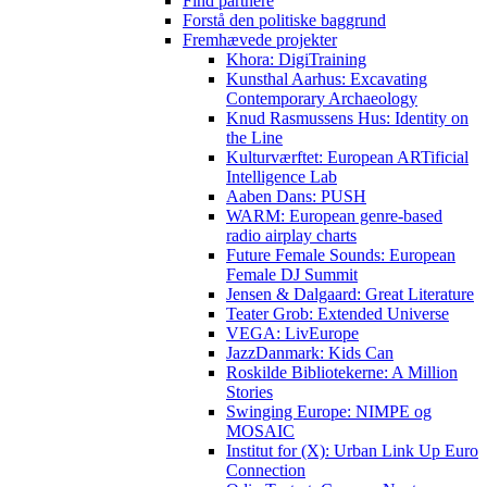
Find partnere
Forstå den politiske baggrund
Fremhævede projekter
Khora: DigiTraining
Kunsthal Aarhus: Excavating
Contemporary Archaeology
Knud Rasmussens Hus: Identity on
the Line
Kulturværftet: European ARTificial
Intelligence Lab
Aaben Dans: PUSH
WARM: European genre-based
radio airplay charts
Future Female Sounds: European
Female DJ Summit
Jensen & Dalgaard: Great Literature
Teater Grob: Extended Universe
VEGA: LivEurope
JazzDanmark: Kids Can
Roskilde Bibliotekerne: A Million
Stories
Swinging Europe: NIMPE og
MOSAIC
Institut for (X): Urban Link Up Euro
Connection