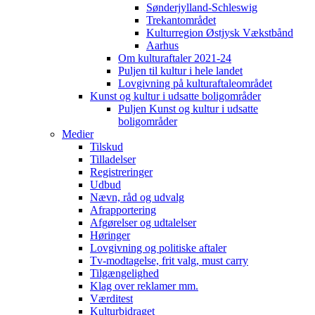
Sønderjylland-Schleswig
Trekantområdet
Kulturregion Østjysk Vækstbånd
Aarhus
Om kulturaftaler 2021-24
Puljen til kultur i hele landet
Lovgivning på kulturaftaleområdet
Kunst og kultur i udsatte boligområder
Puljen Kunst og kultur i udsatte
boligområder
Medier
Tilskud
Tilladelser
Registreringer
Udbud
Nævn, råd og udvalg
Afrapportering
Afgørelser og udtalelser
Høringer
Lovgivning og politiske aftaler
Tv-modtagelse, frit valg, must carry
Tilgængelighed
Klag over reklamer mm.
Værditest
Kulturbidraget