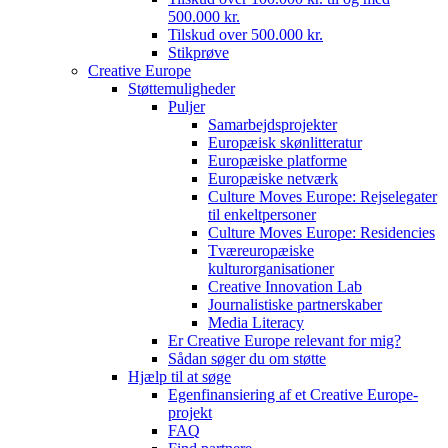
500.000 kr.
Tilskud over 500.000 kr.
Stikprøve
Creative Europe
Støttemuligheder
Puljer
Samarbejdsprojekter
Europæisk skønlitteratur
Europæiske platforme
Europæiske netværk
Culture Moves Europe: Rejselegater
til enkeltpersoner
Culture Moves Europe: Residencies
Tværeuropæiske
kulturorganisationer
Creative Innovation Lab
Journalistiske partnerskaber
Media Literacy
Er Creative Europe relevant for mig?
Sådan søger du om støtte
Hjælp til at søge
Egenfinansiering af et Creative Europe-
projekt
FAQ