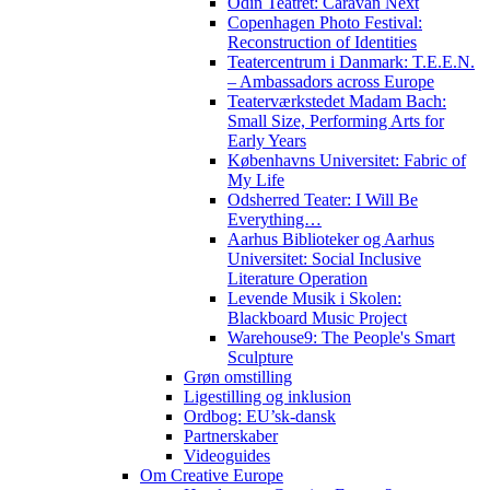
Odin Teatret: Caravan Next
Copenhagen Photo Festival:
Reconstruction of Identities
Teatercentrum i Danmark: T.E.E.N.
– Ambassadors across Europe
Teaterværkstedet Madam Bach:
Small Size, Performing Arts for
Early Years
Københavns Universitet: Fabric of
My Life
Odsherred Teater: I Will Be
Everything…
Aarhus Biblioteker og Aarhus
Universitet: Social Inclusive
Literature Operation
Levende Musik i Skolen:
Blackboard Music Project
Warehouse9: The People's Smart
Sculpture
Grøn omstilling
Ligestilling og inklusion
Ordbog: EU’sk-dansk
Partnerskaber
Videoguides
Om Creative Europe