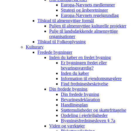
Europa-Nævnets medlemmer
Strategi og årsberetninger
Europa-Nævnets regelgrundlag
Tilskud til almennyttige formål
Puljen til almennyttige kulturelle projekter
Pulje til landsdækkende almennyttige
organisationer
Tilskud til Folkeoplysning
Kulturarv
Fredede bygninger
Inden du køber en fredet bygning
Er bygningen fredet eller
bevaringsværdig?
Inden du køber
Information til ejendomsmæglere
Find fredningsbeskrivelse
Din fredede bygning
Din fredede bygning
Bevaringsdeklaration
Handlingsplan
Støttemuligheder og skattefritagelse
Opdeling i ejerlejligheder
Bygningsfredningsloven § 7a
Viden og værktøjer