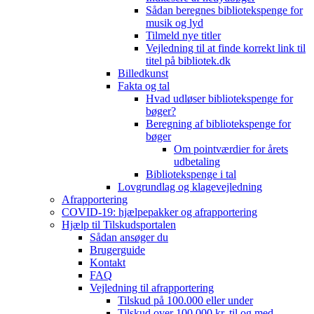
Sådan beregnes bibliotekspenge for
musik og lyd
Tilmeld nye titler
Vejledning til at finde korrekt link til
titel på bibliotek.dk
Billedkunst
Fakta og tal
Hvad udløser bibliotekspenge for
bøger?
Beregning af bibliotekspenge for
bøger
Om pointværdier for årets
udbetaling
Bibliotekspenge i tal
Lovgrundlag og klagevejledning
Afrapportering
COVID-19: hjælpepakker og afrapportering
Hjælp til Tilskudsportalen
Sådan ansøger du
Brugerguide
Kontakt
FAQ
Vejledning til afrapportering
Tilskud på 100.000 eller under
Tilskud over 100.000 kr. til og med