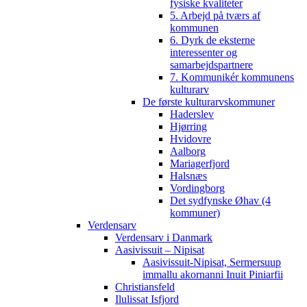
fysiske kvaliteter
5. Arbejd på tværs af
kommunen
6. Dyrk de eksterne
interessenter og
samarbejdspartnere
7. Kommunikér kommunens
kulturarv
De første kulturarvskommuner
Haderslev
Hjørring
Hvidovre
Aalborg
Mariagerfjord
Halsnæs
Vordingborg
Det sydfynske Øhav (4
kommuner)
Verdensarv
Verdensarv i Danmark
Aasivissuit – Nipisat
Aasivissuit-Nipisat, Sermersuup
immallu akornanni Inuit Piniarfii
Christiansfeld
Ilulissat Isfjord