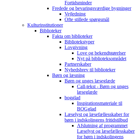
Fortidsminder
Fredede og bevaringsværdige bygninger
Vejledning
Ofte stillede spørgsmål
Kulturinstitutioner
Biblioteker
Fakta om biblioteker
Bibliotekstyper
Lovgivning
Love og bekendtgørelser
Nyt på biblioteksområdet
Partnerskaber
Nyhedsbrev til biblioteker
Børn og læsning
Børn og unges læseglæde
Call-tekst - Børn og unges
læseglæde
bogglad
Inspirationsmateriale til
BOGglad
Læselyst og læsefællesskaber for
børn i indskolingens fritidstilbud
Afslutning af programmet
Læselyst og læsefællesskaber
for børn i indskolingens