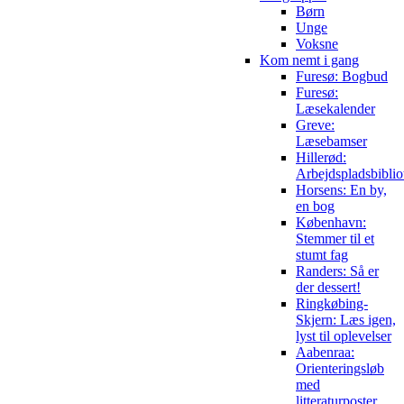
Børn
Unge
Voksne
Kom nemt i gang
Furesø: Bogbud
Furesø:
Læsekalender
Greve:
Læsebamser
Hillerød:
Arbejdspladsbiblio
Horsens: En by,
en bog
København:
Stemmer til et
stumt fag
Randers: Så er
der dessert!
Ringkøbing-
Skjern: Læs igen,
lyst til oplevelser
Aabenraa:
Orienteringsløb
med
litteraturposter