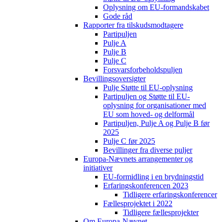
Oplysning om EU-formandskabet
Gode råd
Rapporter fra tilskudsmodtagere
Partipuljen
Pulje A
Pulje B
Pulje C
Forsvarsforbeholdspuljen
Bevillingsoversigter
Pulje Støtte til EU-oplysning
Partipuljen og Støtte til EU-
oplysning for organisationer med
EU som hoved- og delformål
Partipuljen, Pulje A og Pulje B før
2025
Pulje C før 2025
Bevillinger fra diverse puljer
Europa-Nævnets arrangementer og
initiativer
EU-formidling i en brydningstid
Erfaringskonferencen 2023
Tidligere erfaringskonferencer
Fællesprojektet i 2022
Tidligere fællesprojekter
Om Europa-Nævnet