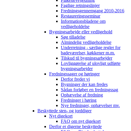
Plakettevejledning
Faglige retningslinjer
Fredningsgennemgang 2010-2016
Restaureringsseminar
Informationsbladene om
vedligeholdelse
Bygningsarbejde eller vedligehold
Søg tilladelse
Almindelig vedligeholdelse
Underretning - særlige regler for
badeværelser, køkkener m.m.
Tilskud til bygningsarbejder
Lovliggørelse af ulovligt udførte
bygningsarbejder
Fredningssager og høringer
Derfor freder vi
Bygninger der kan fredes
Sådan forløber en fredningssag
Ophævelse af fredning
Fredninger i høring
Nye fredninger, ophævelser mv.
Beskyttede sten- og jorddiger
Nyt digekort
FAQ om nyt digekort
Derfor er digerne beskyttede