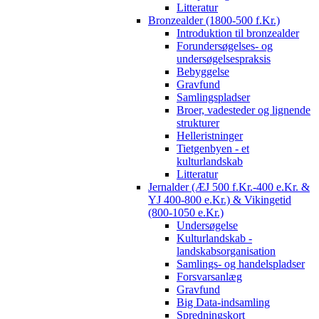
Litteratur
Bronzealder (1800-500 f.Kr.)
Introduktion til bronzealder
Forundersøgelses- og
undersøgelsespraksis
Bebyggelse
Gravfund
Samlingspladser
Broer, vadesteder og lignende
strukturer
Helleristninger
Tietgenbyen - et
kulturlandskab
Litteratur
Jernalder (ÆJ 500 f.Kr.-400 e.Kr. &
YJ 400-800 e.Kr.) & Vikingetid
(800-1050 e.Kr.)
Undersøgelse
Kulturlandskab -
landskabsorganisation
Samlings- og handelspladser
Forsvarsanlæg
Gravfund
Big Data-indsamling
Spredningskort