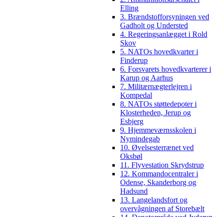
Elling
3. Brændstofforsyningen ved
Gadholt og Understed
4. Regeringsanlægget i Rold
Skov
5. NATOs hovedkvarter i
Finderup
6. Forsvarets hovedkvarterer i
Karup og Aarhus
7. Militærnægterlejren i
Kompedal
8. NATOs støttedepoter i
Klosterheden, Jerup og
Esbjerg
9. Hjemmeværnsskolen i
Nymindegab
10. Øvelsesterrænet ved
Oksbøl
11. Flyvestation Skrydstrup
12. Kommandocentraler i
Odense, Skanderborg og
Hadsund
13. Langelandsfort og
overvågningen af Storebælt