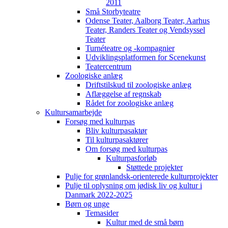
2011
Små Storbyteatre
Odense Teater, Aalborg Teater, Aarhus
Teater, Randers Teater og Vendsyssel
Teater
Turnéteatre og -kompagnier
Udviklingsplatformen for Scenekunst
Teatercentrum
Zoologiske anlæg
Driftstilskud til zoologiske anlæg
Aflæggelse af regnskab
Rådet for zoologiske anlæg
Kultursamarbejde
Forsøg med kulturpas
Bliv kulturpasaktør
Til kulturpasaktører
Om forsøg med kulturpas
Kulturpasforløb
Støttede projekter
Pulje for grønlandsk-orienterede kulturprojekter
Pulje til oplysning om jødisk liv og kultur i
Danmark 2022-2025
Børn og unge
Temasider
Kultur med de små børn