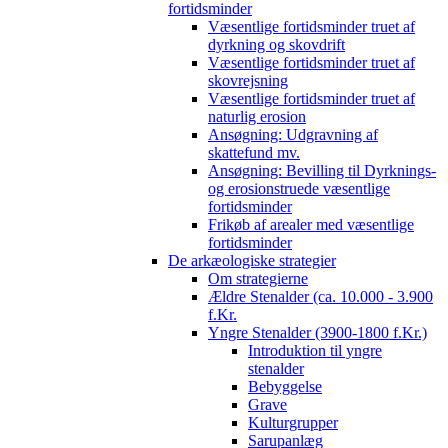
fortidsminder
Væsentlige fortidsminder truet af
dyrkning og skovdrift
Væsentlige fortidsminder truet af
skovrejsning
Væsentlige fortidsminder truet af
naturlig erosion
Ansøgning: Udgravning af
skattefund mv.
Ansøgning: Bevilling til Dyrknings-
og erosionstruede væsentlige
fortidsminder
Frikøb af arealer med væsentlige
fortidsminder
De arkæologiske strategier
Om strategierne
Ældre Stenalder (ca. 10.000 - 3.900
f.Kr.
Yngre Stenalder (3900-1800 f.Kr.)
Introduktion til yngre
stenalder
Bebyggelse
Grave
Kulturgrupper
Sarupanlæg