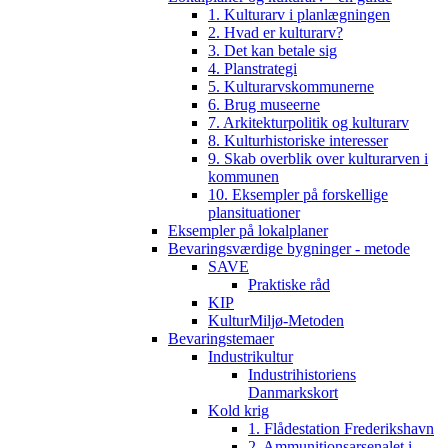
1. Kulturarv i planlægningen
2. Hvad er kulturarv?
3. Det kan betale sig
4. Planstrategi
5. Kulturarvskommunerne
6. Brug museerne
7. Arkitekturpolitik og kulturarv
8. Kulturhistoriske interesser
9. Skab overblik over kulturarven i
kommunen
10. Eksempler på forskellige
plansituationer
Eksempler på lokalplaner
Bevaringsværdige bygninger - metode
SAVE
Praktiske råd
KIP
KulturMiljø-Metoden
Bevaringstemaer
Industrikultur
Industrihistoriens
Danmarkskort
Kold krig
1. Flådestation Frederikshavn
2. Ammunitionsarsenalet i