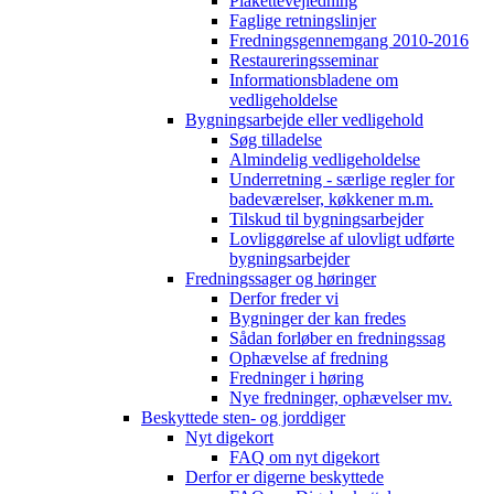
Plakettevejledning
Faglige retningslinjer
Fredningsgennemgang 2010-2016
Restaureringsseminar
Informationsbladene om
vedligeholdelse
Bygningsarbejde eller vedligehold
Søg tilladelse
Almindelig vedligeholdelse
Underretning - særlige regler for
badeværelser, køkkener m.m.
Tilskud til bygningsarbejder
Lovliggørelse af ulovligt udførte
bygningsarbejder
Fredningssager og høringer
Derfor freder vi
Bygninger der kan fredes
Sådan forløber en fredningssag
Ophævelse af fredning
Fredninger i høring
Nye fredninger, ophævelser mv.
Beskyttede sten- og jorddiger
Nyt digekort
FAQ om nyt digekort
Derfor er digerne beskyttede