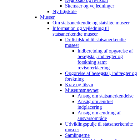
Regnskab og revision
Skemaer og vejledninger
Ny højskole
Museer
Om statsanerkendte og statslige museer
Information og vejledning til
statsanerkendte museer
Driftstilskud til statsanerkendte
museer
Indberetning af opgørelse af
besøgstal, indtægter og
forskning samt
revisorerklæring
Opgørelse af besøgstal, indtægter og
forskning
Krav og tilsyn
Museumsnævnet
Ansøg om statsanerkendelse
Ansøg om ændret
indplacering
Ansøg om ændring af
ansvarsområde
Udviklingspulje til statsanerkendte
museer
Samlingerne