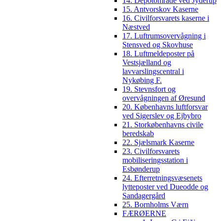
14. Depotområde ved Jyderup
15. Antvorskov Kaserne
16. Civilforsvarets kaserne i
Næstved
17. Luftrumsovervågning i
Stensved og Skovhuse
18. Luftmeldeposter på
Vestsjælland og
lavvarslingscentral i
Nykøbing F.
19. Stevnsfort og
overvågningen af Øresund
20. Københavns luftforsvar
ved Sigerslev og Ejbybro
21. Storkøbenhavns civile
beredskab
22. Sjælsmark Kaserne
23. Civilforsvarets
mobiliseringsstation i
Esbønderup
24. Efterretningsvæsenets
lytteposter ved Dueodde og
Sandagergård
25. Bornholms Værn
FÆRØERNE