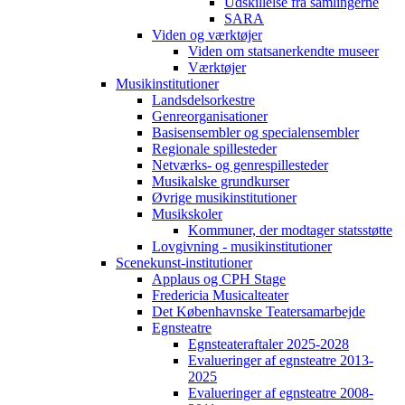
Udskillelse fra samlingerne
SARA
Viden og værktøjer
Viden om statsanerkendte museer
Værktøjer
Musikinstitutioner
Landsdelsorkestre
Genreorganisationer
Basisensembler og specialensembler
Regionale spillesteder
Netværks- og genrespillesteder
Musikalske grundkurser
Øvrige musikinstitutioner
Musikskoler
Kommuner, der modtager statsstøtte
Lovgivning - musikinstitutioner
Scenekunst-institutioner
Applaus og CPH Stage
Fredericia Musicalteater
Det Københavnske Teatersamarbejde
Egnsteatre
Egnsteateraftaler 2025-2028
Evalueringer af egnsteatre 2013-
2025
Evalueringer af egnsteatre 2008-