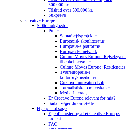
500.000 kr.
Tilskud over 500.000 kr.
Stikprøve
Creative Europe
Støttemuligheder
Puljer
Samarbejdsprojekter
Europæisk skønlitteratur
Europæiske platforme
Europæiske netværk
Culture Moves Europe: Rejselegater
til enkeltpersoner
Culture Moves Europe: Residencies
Tværeuropæiske
kulturorganisationer
Creative Innovation Lab
Journalistiske partnerskaber
Media Literacy
Er Creative Europe relevant for mig?
Sådan søger du om støtte
Hjælp til at søge
Egenfinansiering af et Creative Europe-
projekt
FAQ