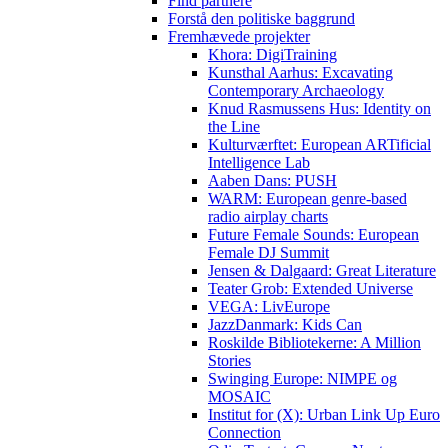
Find partnere
Forstå den politiske baggrund
Fremhævede projekter
Khora: DigiTraining
Kunsthal Aarhus: Excavating
Contemporary Archaeology
Knud Rasmussens Hus: Identity on
the Line
Kulturværftet: European ARTificial
Intelligence Lab
Aaben Dans: PUSH
WARM: European genre-based
radio airplay charts
Future Female Sounds: European
Female DJ Summit
Jensen & Dalgaard: Great Literature
Teater Grob: Extended Universe
VEGA: LivEurope
JazzDanmark: Kids Can
Roskilde Bibliotekerne: A Million
Stories
Swinging Europe: NIMPE og
MOSAIC
Institut for (X): Urban Link Up Euro
Connection