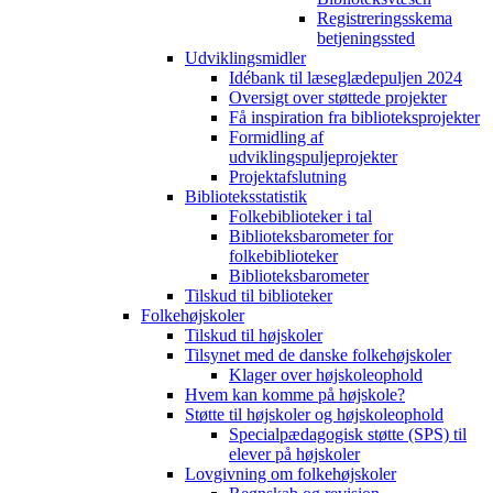
Registreringsskema
betjeningssted
Udviklingsmidler
Idébank til læseglædepuljen 2024
Oversigt over støttede projekter
Få inspiration fra biblioteksprojekter
Formidling af
udviklingspuljeprojekter
Projektafslutning
Biblioteksstatistik
Folkebiblioteker i tal
Biblioteksbarometer for
folkebiblioteker
Biblioteksbarometer
Tilskud til biblioteker
Folkehøjskoler
Tilskud til højskoler
Tilsynet med de danske folkehøjskoler
Klager over højskoleophold
Hvem kan komme på højskole?
Støtte til højskoler og højskoleophold
Specialpædagogisk støtte (SPS) til
elever på højskoler
Lovgivning om folkehøjskoler