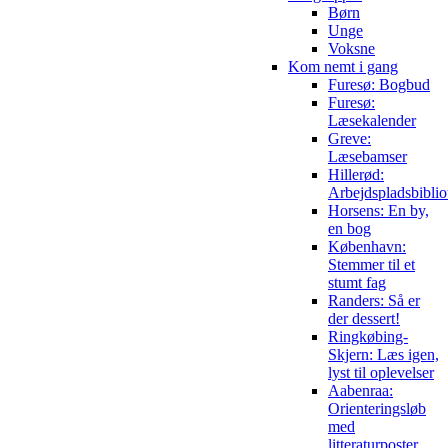
Børn
Unge
Voksne
Kom nemt i gang
Furesø: Bogbud
Furesø:
Læsekalender
Greve:
Læsebamser
Hillerød:
Arbejdspladsbiblio
Horsens: En by,
en bog
København:
Stemmer til et
stumt fag
Randers: Så er
der dessert!
Ringkøbing-
Skjern: Læs igen,
lyst til oplevelser
Aabenraa:
Orienteringsløb
med
litteraturposter