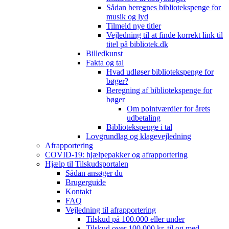
Sådan beregnes bibliotekspenge for
musik og lyd
Tilmeld nye titler
Vejledning til at finde korrekt link til
titel på bibliotek.dk
Billedkunst
Fakta og tal
Hvad udløser bibliotekspenge for
bøger?
Beregning af bibliotekspenge for
bøger
Om pointværdier for årets
udbetaling
Bibliotekspenge i tal
Lovgrundlag og klagevejledning
Afrapportering
COVID-19: hjælpepakker og afrapportering
Hjælp til Tilskudsportalen
Sådan ansøger du
Brugerguide
Kontakt
FAQ
Vejledning til afrapportering
Tilskud på 100.000 eller under
Tilskud over 100.000 kr. til og med