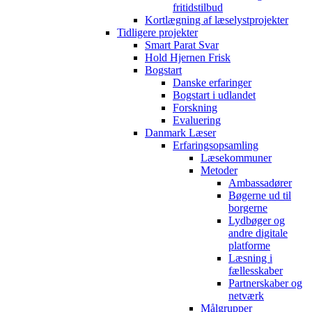
fritidstilbud
Kortlægning af læselystprojekter
Tidligere projekter
Smart Parat Svar
Hold Hjernen Frisk
Bogstart
Danske erfaringer
Bogstart i udlandet
Forskning
Evaluering
Danmark Læser
Erfaringsopsamling
Læsekommuner
Metoder
Ambassadører
Bøgerne ud til
borgerne
Lydbøger og
andre digitale
platforme
Læsning i
fællesskaber
Partnerskaber og
netværk
Målgrupper