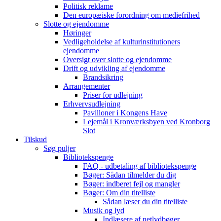
Politisk reklame
Den europæiske forordning om mediefrihed
Slotte og ejendomme
Høringer
Vedligeholdelse af kulturinstitutioners
ejendomme
Oversigt over slotte og ejendomme
Drift og udvikling af ejendomme
Brandsikring
Arrangementer
Priser for udlejning
Erhvervsudlejning
Pavilloner i Kongens Have
Lejemål i Kronværksbyen ved Kronborg
Slot
Tilskud
Søg puljer
Bibliotekspenge
FAQ - udbetaling af bibliotekspenge
Bøger: Sådan tilmelder du dig
Bøger: indberet fejl og mangler
Bøger: Om din titelliste
Sådan læser du din titelliste
Musik og lyd
Indlæsere af netlydbøger