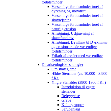
fortidsminder
Væsentlige fortidsminder truet af
dyrkning og skovdrift
Væsentlige fortidsminder truet af
skovrejsning
Væsentlige fortidsminder truet af
naturlig erosion
Ansøgning: Udgravning af
skattefund mv.
Ansøgning: Bevilling til Dyrknings-
og erosionstruede væsentlige
fortidsminder
Frikøb af arealer med væsentlige
fortidsminder
De arkæologiske strategier
Om strategierne
Ældre Stenalder (ca. 10.000 - 3.900
f.Kr.
Yngre Stenalder (3900-1800 f.Kr.)
Introduktion til yngre
stenalder
Bebyggelse
Grave
Kulturgrupper
Sarupanlæg