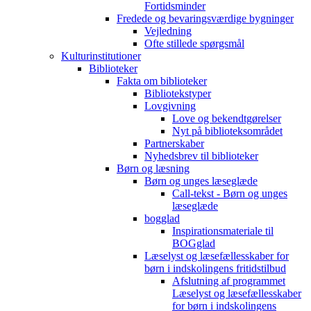
Fortidsminder
Fredede og bevaringsværdige bygninger
Vejledning
Ofte stillede spørgsmål
Kulturinstitutioner
Biblioteker
Fakta om biblioteker
Bibliotekstyper
Lovgivning
Love og bekendtgørelser
Nyt på biblioteksområdet
Partnerskaber
Nyhedsbrev til biblioteker
Børn og læsning
Børn og unges læseglæde
Call-tekst - Børn og unges
læseglæde
bogglad
Inspirationsmateriale til
BOGglad
Læselyst og læsefællesskaber for
børn i indskolingens fritidstilbud
Afslutning af programmet
Læselyst og læsefællesskaber
for børn i indskolingens