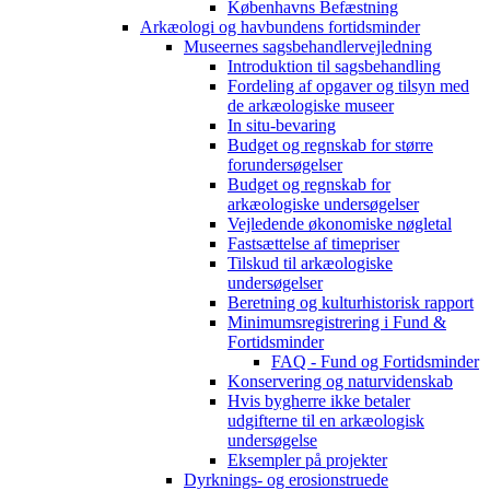
Københavns Befæstning
Arkæologi og havbundens fortidsminder
Museernes sagsbehandlervejledning
Introduktion til sagsbehandling
Fordeling af opgaver og tilsyn med
de arkæologiske museer
In situ-bevaring
Budget og regnskab for større
forundersøgelser
Budget og regnskab for
arkæologiske undersøgelser
Vejledende økonomiske nøgletal
Fastsættelse af timepriser
Tilskud til arkæologiske
undersøgelser
Beretning og kulturhistorisk rapport
Minimumsregistrering i Fund &
Fortidsminder
FAQ - Fund og Fortidsminder
Konservering og naturvidenskab
Hvis bygherre ikke betaler
udgifterne til en arkæologisk
undersøgelse
Eksempler på projekter
Dyrknings- og erosionstruede