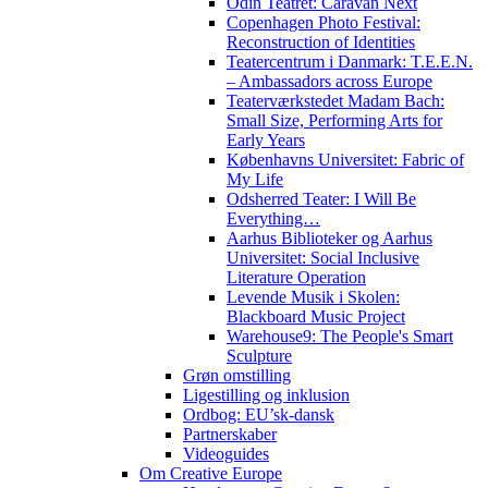
Odin Teatret: Caravan Next
Copenhagen Photo Festival:
Reconstruction of Identities
Teatercentrum i Danmark: T.E.E.N.
– Ambassadors across Europe
Teaterværkstedet Madam Bach:
Small Size, Performing Arts for
Early Years
Københavns Universitet: Fabric of
My Life
Odsherred Teater: I Will Be
Everything…
Aarhus Biblioteker og Aarhus
Universitet: Social Inclusive
Literature Operation
Levende Musik i Skolen:
Blackboard Music Project
Warehouse9: The People's Smart
Sculpture
Grøn omstilling
Ligestilling og inklusion
Ordbog: EU’sk-dansk
Partnerskaber
Videoguides
Om Creative Europe