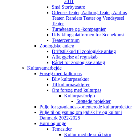
2011
Små Storbyteatre
Odense Teater, Aalborg Teater, Aarhus
Teater, Randers Teater og Vendsyssel
Teater
Turnéteatre og -kompagnier
Udviklingsplatformen for Scenekunst
Teatercentrum
Zoologiske anlæg
Driftstilskud til zoologiske anlæg
Aflæggelse af regnskab
Rådet for zoologiske anlæg
Kultursamarbejde
Forsøg med kulturpas
Bliv kulturpasaktør
Til kulturpasaktører
Om forsøg med kulturpas
Kulturpasforløb
Støttede projekter
Pulje for grønlandsk-orienterede kulturprojekter
Pulje til oplysning om jødisk liv og kultur i
Danmark 2022-2025
Børn og unge
Temasider
Kultur med de små børn