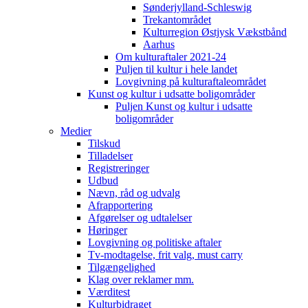
Sønderjylland-Schleswig
Trekantområdet
Kulturregion Østjysk Vækstbånd
Aarhus
Om kulturaftaler 2021-24
Puljen til kultur i hele landet
Lovgivning på kulturaftaleområdet
Kunst og kultur i udsatte boligområder
Puljen Kunst og kultur i udsatte
boligområder
Medier
Tilskud
Tilladelser
Registreringer
Udbud
Nævn, råd og udvalg
Afrapportering
Afgørelser og udtalelser
Høringer
Lovgivning og politiske aftaler
Tv-modtagelse, frit valg, must carry
Tilgængelighed
Klag over reklamer mm.
Værditest
Kulturbidraget