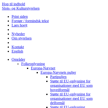
Hop til indhold
Slots- og Kulturstyrelsen
Print siden
Forstør / formindsk tekst
Laes hoejt
Nyheder
Om styrelsen
Kontakt
English
Områder
Folkeoplysning
Europa-Nævnet
Europa-Nævnets puljer
Partipuljen
Støtte til EU-oplysning for
organisationer med EU som
hovedformål
Støtte til EU-oplysning for
organisationer med EU som
delformål
Støtte til EU-oplysning