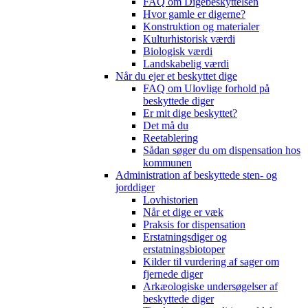
FAQ om Digebeskyttelsen
Hvor gamle er digerne?
Konstruktion og materialer
Kulturhistorisk værdi
Biologisk værdi
Landskabelig værdi
Når du ejer et beskyttet dige
FAQ om Ulovlige forhold på
beskyttede diger
Er mit dige beskyttet?
Det må du
Reetablering
Sådan søger du om dispensation hos
kommunen
Administration af beskyttede sten- og
jorddiger
Lovhistorien
Når et dige er væk
Praksis for dispensation
Erstatningsdiger og
erstatningsbiotoper
Kilder til vurdering af sager om
fjernede diger
Arkæologiske undersøgelser af
beskyttede diger