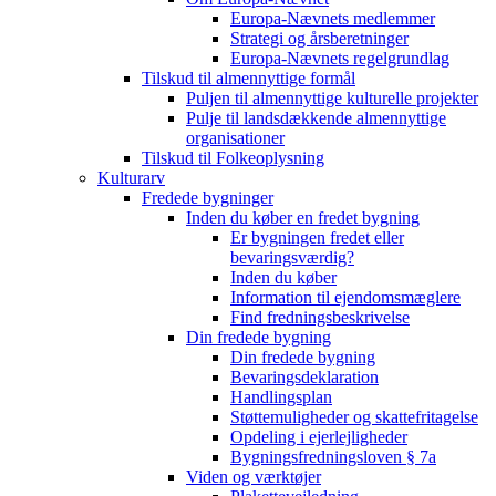
Europa-Nævnets medlemmer
Strategi og årsberetninger
Europa-Nævnets regelgrundlag
Tilskud til almennyttige formål
Puljen til almennyttige kulturelle projekter
Pulje til landsdækkende almennyttige
organisationer
Tilskud til Folkeoplysning
Kulturarv
Fredede bygninger
Inden du køber en fredet bygning
Er bygningen fredet eller
bevaringsværdig?
Inden du køber
Information til ejendomsmæglere
Find fredningsbeskrivelse
Din fredede bygning
Din fredede bygning
Bevaringsdeklaration
Handlingsplan
Støttemuligheder og skattefritagelse
Opdeling i ejerlejligheder
Bygningsfredningsloven § 7a
Viden og værktøjer