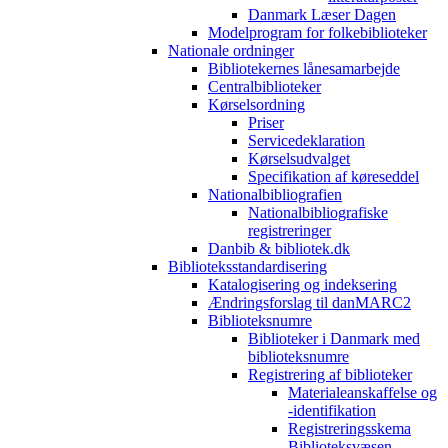
Danmark Læser Dagen
Modelprogram for folkebiblioteker
Nationale ordninger
Bibliotekernes lånesamarbejde
Centralbiblioteker
Kørselsordning
Priser
Servicedeklaration
Kørselsudvalget
Specifikation af køreseddel
Nationalbibliografien
Nationalbibliografiske
registreringer
Danbib & bibliotek.dk
Biblioteksstandardisering
Katalogisering og indeksering
Ændringsforslag til danMARC2
Biblioteksnumre
Biblioteker i Danmark med
biblioteksnumre
Registrering af biblioteker
Materialeanskaffelse og
-identifikation
Registreringsskema
Biblioteksvæsen