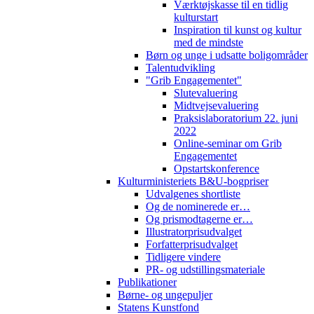
Værktøjskasse til en tidlig
kulturstart
Inspiration til kunst og kultur
med de mindste
Børn og unge i udsatte boligområder
Talentudvikling
"Grib Engagementet"
Slutevaluering
Midtvejsevaluering
Praksislaboratorium 22. juni
2022
Online-seminar om Grib
Engagementet
Opstartskonference
Kulturministeriets B&U-bogpriser
Udvalgenes shortliste
Og de nominerede er…
Og prismodtagerne er…
Illustratorprisudvalget
Forfatterprisudvalget
Tidligere vindere
PR- og udstillingsmateriale
Publikationer
Børne- og ungepuljer
Statens Kunstfond