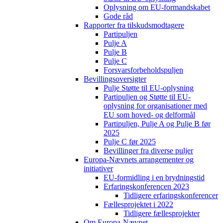
Oplysning om EU-formandskabet
Gode råd
Rapporter fra tilskudsmodtagere
Partipuljen
Pulje A
Pulje B
Pulje C
Forsvarsforbeholdspuljen
Bevillingsoversigter
Pulje Støtte til EU-oplysning
Partipuljen og Støtte til EU-
oplysning for organisationer med
EU som hoved- og delformål
Partipuljen, Pulje A og Pulje B før
2025
Pulje C før 2025
Bevillinger fra diverse puljer
Europa-Nævnets arrangementer og
initiativer
EU-formidling i en brydningstid
Erfaringskonferencen 2023
Tidligere erfaringskonferencer
Fællesprojektet i 2022
Tidligere fællesprojekter
Om Europa-Nævnet