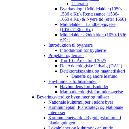
Litteratur
Byarkæologi i Middelalder (1050-
1536 e.Kr.), Renæssance (1536-
1660 e.Kr.) & Nyere tid (efter 1660)
Middelalder - Landbebyggelse
(1050-1536 e.Kr.)
Middelalder - Ødekirker (1050-1536
e.Kr.)
Introduktion til bygherre
Introduktion for bygherre
Projekter og temaer
Top 10 - Årets fund 2025
Det Arkæologiske Udvalg (DAU)
Detektorafsøgning og magnetfiskeri
Danefæ og andre løsfund
Havbundens fortidsminder
Havbundens fortidsminder
Marinarkæologisk forundersøgelse
Bevaringsværdige bygninger og miljøer
Nationale kulturmiljøer i ældre byer
Kommuneplan, Planstrategi og Nationale
interesser
Kommunenetværk - Bygningskulturen i
planlægningen
Lokalplaner og kulturarv - en guide