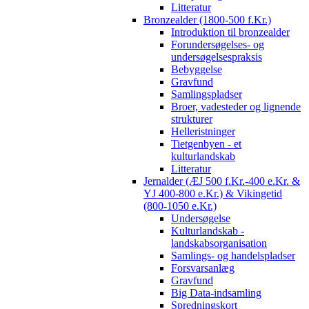
Litteratur
Bronzealder (1800-500 f.Kr.)
Introduktion til bronzealder
Forundersøgelses- og
undersøgelsespraksis
Bebyggelse
Gravfund
Samlingspladser
Broer, vadesteder og lignende
strukturer
Helleristninger
Tietgenbyen - et
kulturlandskab
Litteratur
Jernalder (ÆJ 500 f.Kr.-400 e.Kr. &
YJ 400-800 e.Kr.) & Vikingetid
(800-1050 e.Kr.)
Undersøgelse
Kulturlandskab -
landskabsorganisation
Samlings- og handelspladser
Forsvarsanlæg
Gravfund
Big Data-indsamling
Spredningskort