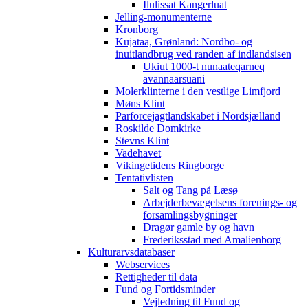
Ilulissat Kangerluat
Jelling-monumenterne
Kronborg
Kujataa, Grønland: Nordbo- og
inuitlandbrug ved randen af indlandsisen
Ukiut 1000-t nunaateqarneq
avannaarsuani
Molerklinterne i den vestlige Limfjord
Møns Klint
Parforcejagtlandskabet i Nordsjælland
Roskilde Domkirke
Stevns Klint
Vadehavet
Vikingetidens Ringborge
Tentativlisten
Salt og Tang på Læsø
Arbejderbevægelsens forenings- og
forsamlingsbygninger
Dragør gamle by og havn
Frederiksstad med Amalienborg
Kulturarvsdatabaser
Webservices
Rettigheder til data
Fund og Fortidsminder
Vejledning til Fund og