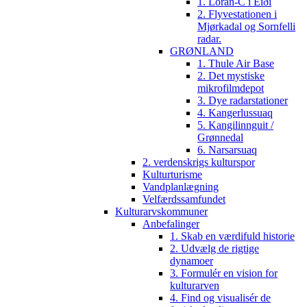
1. Loran-C i Eiði
2. Flyvestationen i
Mjørkadal og Sornfelli
radar.
GRØNLAND
1. Thule Air Base
2. Det mystiske
mikrofilmdepot
3. Dye radarstationer
4. Kangerlussuaq
5. Kangilinnguit /
Grønnedal
6. Narsarsuaq
2. verdenskrigs kulturspor
Kulturturisme
Vandplanlægning
Velfærdssamfundet
Kulturarvskommuner
Anbefalinger
1. Skab en værdifuld historie
2. Udvælg de rigtige
dynamoer
3. Formulér en vision for
kulturarven
4. Find og visualisér de