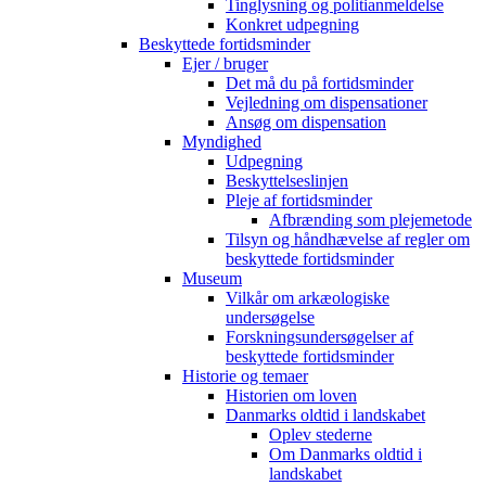
Tinglysning og politianmeldelse
Konkret udpegning
Beskyttede fortidsminder
Ejer / bruger
Det må du på fortidsminder
Vejledning om dispensationer
Ansøg om dispensation
Myndighed
Udpegning
Beskyttelseslinjen
Pleje af fortidsminder
Afbrænding som plejemetode
Tilsyn og håndhævelse af regler om
beskyttede fortidsminder
Museum
Vilkår om arkæologiske
undersøgelse
Forskningsundersøgelser af
beskyttede fortidsminder
Historie og temaer
Historien om loven
Danmarks oldtid i landskabet
Oplev stederne
Om Danmarks oldtid i
landskabet