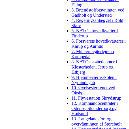
Elling
3. Brændstofforsyningen ved
Gadholt og Understed
4. Regeringsanlægget i Rold
Skov
5. NATOs hovedkvarter i
Finderup
6. Forsvarets hovedkvarterer i
Karup og Aarhus
7. Militærnægterlejren i
Kompedal
8. NATOs støttedepoter i
Klosterheden, Jerup og
Esbjerg
9. Hjemmeværnsskolen i
Nymindegab
10. Øvelsesterrænet ved
Oksbøl
11. Flyvestation Skrydstrup
12. Kommandocentraler i
Odense, Skanderborg og
Hadsund
13. Langelandsfort og
overvågningen af Storebælt