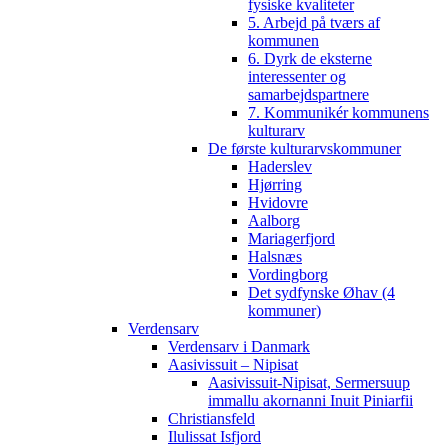
fysiske kvaliteter
5. Arbejd på tværs af
kommunen
6. Dyrk de eksterne
interessenter og
samarbejdspartnere
7. Kommunikér kommunens
kulturarv
De første kulturarvskommuner
Haderslev
Hjørring
Hvidovre
Aalborg
Mariagerfjord
Halsnæs
Vordingborg
Det sydfynske Øhav (4
kommuner)
Verdensarv
Verdensarv i Danmark
Aasivissuit – Nipisat
Aasivissuit-Nipisat, Sermersuup
immallu akornanni Inuit Piniarfii
Christiansfeld
Ilulissat Isfjord