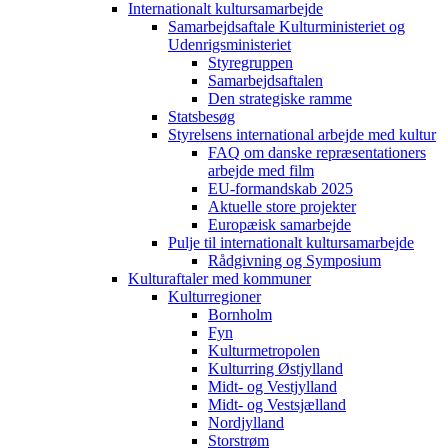
Internationalt kultursamarbejde
Samarbejdsaftale Kulturministeriet og
Udenrigsministeriet
Styregruppen
Samarbejdsaftalen
Den strategiske ramme
Statsbesøg
Styrelsens international arbejde med kultur
FAQ om danske repræsentationers
arbejde med film
EU-formandskab 2025
Aktuelle store projekter
Europæisk samarbejde
Pulje til internationalt kultursamarbejde
Rådgivning og Symposium
Kulturaftaler med kommuner
Kulturregioner
Bornholm
Fyn
Kulturmetropolen
Kulturring Østjylland
Midt- og Vestjylland
Midt- og Vestsjælland
Nordjylland
Storstrøm