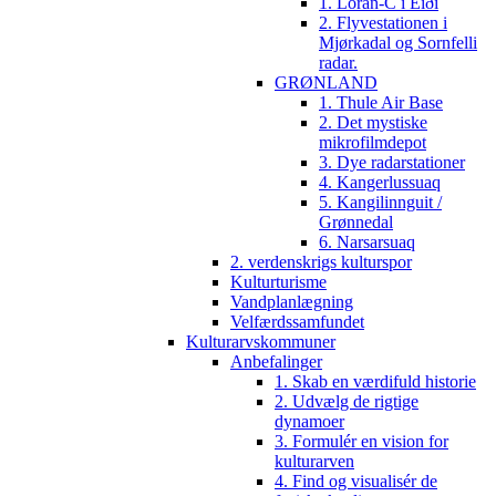
1. Loran-C i Eiði
2. Flyvestationen i
Mjørkadal og Sornfelli
radar.
GRØNLAND
1. Thule Air Base
2. Det mystiske
mikrofilmdepot
3. Dye radarstationer
4. Kangerlussuaq
5. Kangilinnguit /
Grønnedal
6. Narsarsuaq
2. verdenskrigs kulturspor
Kulturturisme
Vandplanlægning
Velfærdssamfundet
Kulturarvskommuner
Anbefalinger
1. Skab en værdifuld historie
2. Udvælg de rigtige
dynamoer
3. Formulér en vision for
kulturarven
4. Find og visualisér de