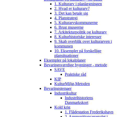
1. Kulturarv i planlægningen
2. Hvad er kulturarv?
3. Det kan betale sig
4. Planstrategi
5. Kulturarvskommunerne
6. Brug museerne
7. Arkitekturpolitik og kulturarv
8. Kulturhistoriske interesser
9. Skab overblik over kulturarven i
kommunen
10. Eksempler på forskellige
plansituationer
Eksempler på lokalplaner
Bevaringsværdige bygninger - metode
SAVE
Praktiske råd
KIP
KulturMiljø-Metoden
Bevaringstemaer
Industrikultur
Industrihistoriens
Danmarkskort
Kold krig
1. Flådestation Frederikshavn
2. Ammunitionsarsenalet i