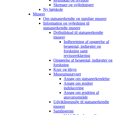
Regnskab og revision
Skemaer og vejledninger
Ny højskole
Museer
Om statsanerkendte og statslige museer
Information og vejledning til
statsanerkendte museer
Driftstilskud til statsanerkendte
museer
Indberetning af opgørelse af
besøgstal, indtægter og
forskning samt
revisorerklæring
Opgørelse af besøgstal, indtægter og
forskning
Krav og tilsyn
Museumsnævnet
Ansøg om statsanerkendelse
Ansøg om ændret
indplacering
Ansøg om ændring af
ansvarsområde
Udviklingspulje til statsanerkendte
museer
Samlingerne