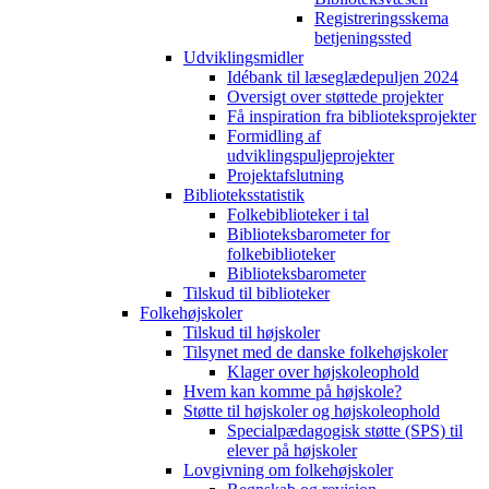
Registreringsskema
betjeningssted
Udviklingsmidler
Idébank til læseglædepuljen 2024
Oversigt over støttede projekter
Få inspiration fra biblioteksprojekter
Formidling af
udviklingspuljeprojekter
Projektafslutning
Biblioteksstatistik
Folkebiblioteker i tal
Biblioteksbarometer for
folkebiblioteker
Biblioteksbarometer
Tilskud til biblioteker
Folkehøjskoler
Tilskud til højskoler
Tilsynet med de danske folkehøjskoler
Klager over højskoleophold
Hvem kan komme på højskole?
Støtte til højskoler og højskoleophold
Specialpædagogisk støtte (SPS) til
elever på højskoler
Lovgivning om folkehøjskoler