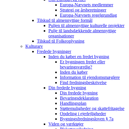
Europa-Nævnets medlemmer
Strategi og årsberetninger
Europa-Nævnets regelgrundlag
Tilskud til almennyttige formål
Puljen til almennyttige kulturelle projekter
Pulje til landsdækkende almennyttige
organisationer
Tilskud til Folkeoplysning
Kulturarv
Fredede bygninger
Inden du køber en fredet bygning
Er bygningen fredet eller
bevaringsværdig?
Inden du køber
Information til ejendomsmæglere
Find fredningsbeskrivelse
Din fredede bygning
Din fredede bygning
Bevaringsdeklaration
Handlingsplan
Støttemuligheder og skattefritagelse
Opdeling i ejerlejligheder
Bygningsfredningsloven § 7a
Viden og værktøjer