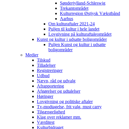
Sønderjylland-Schleswig
Trekantområdet
Kulturregion Østjysk Vækstbånd
Aarhus
Om kulturaftaler 2021-24
Puljen til kultur i hele landet
Lovgivning på kulturaftaleområdet
Kunst og kultur i udsatte boligområder
Puljen Kunst og kultur i udsatte
boligområder
Medier
Tilskud
Tilladelser
Registreringer
Udbud
Nævn, råd og udvalg
Afrapportering
Afgørelser og udtalelser
Høringer
Lovgivning og politiske aftaler
Tv-modtagelse, frit valg, must carry
Tilgængelighed
Klag over reklamer mm.
Værditest
Kulturbidraget