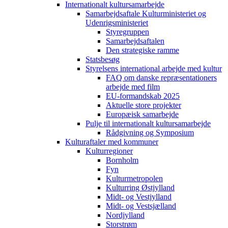
Internationalt kultursamarbejde
Samarbejdsaftale Kulturministeriet og
Udenrigsministeriet
Styregruppen
Samarbejdsaftalen
Den strategiske ramme
Statsbesøg
Styrelsens international arbejde med kultur
FAQ om danske repræsentationers
arbejde med film
EU-formandskab 2025
Aktuelle store projekter
Europæisk samarbejde
Pulje til internationalt kultursamarbejde
Rådgivning og Symposium
Kulturaftaler med kommuner
Kulturregioner
Bornholm
Fyn
Kulturmetropolen
Kulturring Østjylland
Midt- og Vestjylland
Midt- og Vestsjælland
Nordjylland
Storstrøm