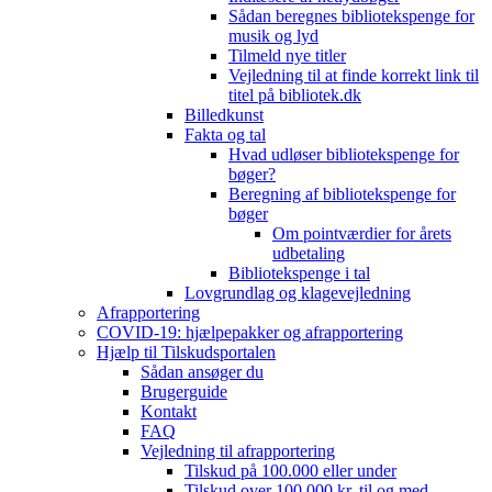
Sådan beregnes bibliotekspenge for
musik og lyd
Tilmeld nye titler
Vejledning til at finde korrekt link til
titel på bibliotek.dk
Billedkunst
Fakta og tal
Hvad udløser bibliotekspenge for
bøger?
Beregning af bibliotekspenge for
bøger
Om pointværdier for årets
udbetaling
Bibliotekspenge i tal
Lovgrundlag og klagevejledning
Afrapportering
COVID-19: hjælpepakker og afrapportering
Hjælp til Tilskudsportalen
Sådan ansøger du
Brugerguide
Kontakt
FAQ
Vejledning til afrapportering
Tilskud på 100.000 eller under
Tilskud over 100.000 kr. til og med