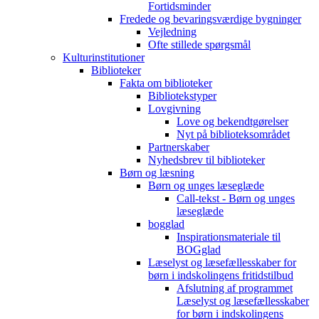
Fortidsminder
Fredede og bevaringsværdige bygninger
Vejledning
Ofte stillede spørgsmål
Kulturinstitutioner
Biblioteker
Fakta om biblioteker
Bibliotekstyper
Lovgivning
Love og bekendtgørelser
Nyt på biblioteksområdet
Partnerskaber
Nyhedsbrev til biblioteker
Børn og læsning
Børn og unges læseglæde
Call-tekst - Børn og unges
læseglæde
bogglad
Inspirationsmateriale til
BOGglad
Læselyst og læsefællesskaber for
børn i indskolingens fritidstilbud
Afslutning af programmet
Læselyst og læsefællesskaber
for børn i indskolingens