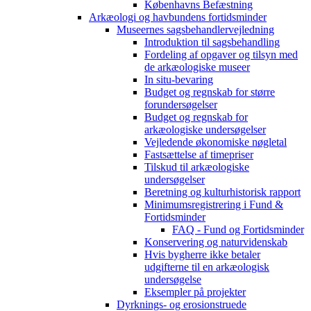
Københavns Befæstning
Arkæologi og havbundens fortidsminder
Museernes sagsbehandlervejledning
Introduktion til sagsbehandling
Fordeling af opgaver og tilsyn med
de arkæologiske museer
In situ-bevaring
Budget og regnskab for større
forundersøgelser
Budget og regnskab for
arkæologiske undersøgelser
Vejledende økonomiske nøgletal
Fastsættelse af timepriser
Tilskud til arkæologiske
undersøgelser
Beretning og kulturhistorisk rapport
Minimumsregistrering i Fund &
Fortidsminder
FAQ - Fund og Fortidsminder
Konservering og naturvidenskab
Hvis bygherre ikke betaler
udgifterne til en arkæologisk
undersøgelse
Eksempler på projekter
Dyrknings- og erosionstruede