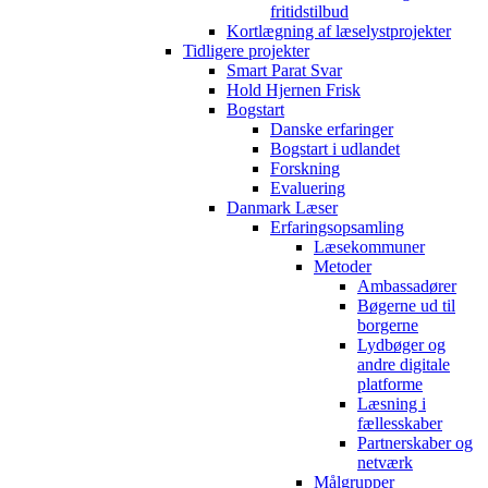
fritidstilbud
Kortlægning af læselystprojekter
Tidligere projekter
Smart Parat Svar
Hold Hjernen Frisk
Bogstart
Danske erfaringer
Bogstart i udlandet
Forskning
Evaluering
Danmark Læser
Erfaringsopsamling
Læsekommuner
Metoder
Ambassadører
Bøgerne ud til
borgerne
Lydbøger og
andre digitale
platforme
Læsning i
fællesskaber
Partnerskaber og
netværk
Målgrupper