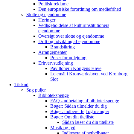
Politisk reklame
Den europæiske forordning om mediefrihed
Slotte og ejendomme
Høringer
Vedligeholdelse af kulturinstitutioners
ejendomme
Oversigt over slotte og ejendomme
Drift og udvikling af ejendomme
Brandsikring
Arrangementer
Priser for udlejning
Erhvervsudlejning
Pavilloner i Kongens Have
Lejemål i Kronværksbyen ved Kronborg
Slot
Tilskud
Søg puljer
Bibliotekspenge
FAQ - udbetaling af bibliotekspenge
Bøger: Sådan tilmelder du dig
Bøger: indberet fejl og mangler
Bøger: Om din titelliste
Sådan læser du din titelliste
Musik og lyd
Indlæsere af netlydbøger