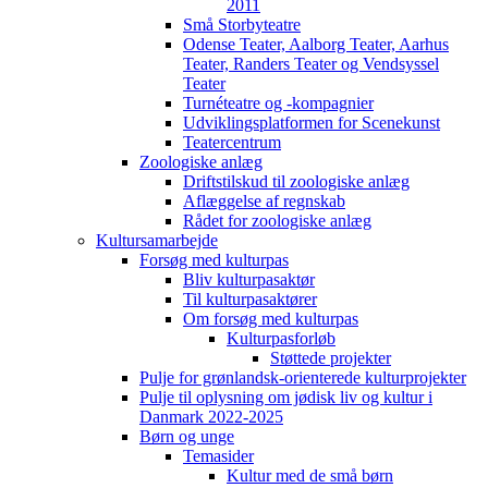
2011
Små Storbyteatre
Odense Teater, Aalborg Teater, Aarhus
Teater, Randers Teater og Vendsyssel
Teater
Turnéteatre og -kompagnier
Udviklingsplatformen for Scenekunst
Teatercentrum
Zoologiske anlæg
Driftstilskud til zoologiske anlæg
Aflæggelse af regnskab
Rådet for zoologiske anlæg
Kultursamarbejde
Forsøg med kulturpas
Bliv kulturpasaktør
Til kulturpasaktører
Om forsøg med kulturpas
Kulturpasforløb
Støttede projekter
Pulje for grønlandsk-orienterede kulturprojekter
Pulje til oplysning om jødisk liv og kultur i
Danmark 2022-2025
Børn og unge
Temasider
Kultur med de små børn