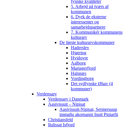
fysiske kvaliteter
5. Arbejd på tværs af
kommunen
6. Dyrk de eksterne
interessenter og
samarbejdspartnere
7. Kommunikér kommunens
kulturarv
De første kulturarvskommuner
Haderslev
Hjørring
Hvidovre
Aalborg
Mariagerfjord
Halsnæs
Vordingborg
Det sydfynske Øhav (4
kommuner)
Verdensarv
Verdensarv i Danmark
Aasivissuit – Nipisat
Aasivissuit-Nipisat, Sermersuup
immallu akornanni Inuit Piniarfii
Christiansfeld
Ilulissat Isfjord