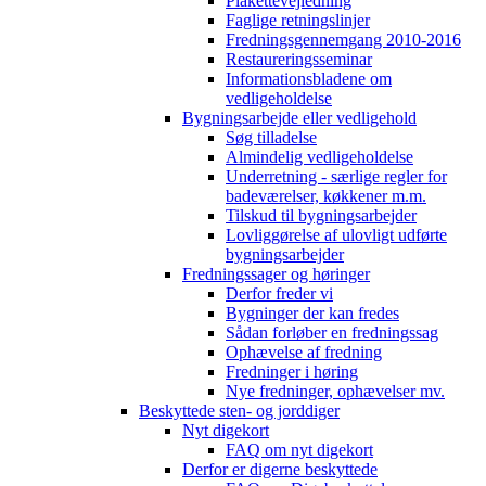
Plakettevejledning
Faglige retningslinjer
Fredningsgennemgang 2010-2016
Restaureringsseminar
Informationsbladene om
vedligeholdelse
Bygningsarbejde eller vedligehold
Søg tilladelse
Almindelig vedligeholdelse
Underretning - særlige regler for
badeværelser, køkkener m.m.
Tilskud til bygningsarbejder
Lovliggørelse af ulovligt udførte
bygningsarbejder
Fredningssager og høringer
Derfor freder vi
Bygninger der kan fredes
Sådan forløber en fredningssag
Ophævelse af fredning
Fredninger i høring
Nye fredninger, ophævelser mv.
Beskyttede sten- og jorddiger
Nyt digekort
FAQ om nyt digekort
Derfor er digerne beskyttede