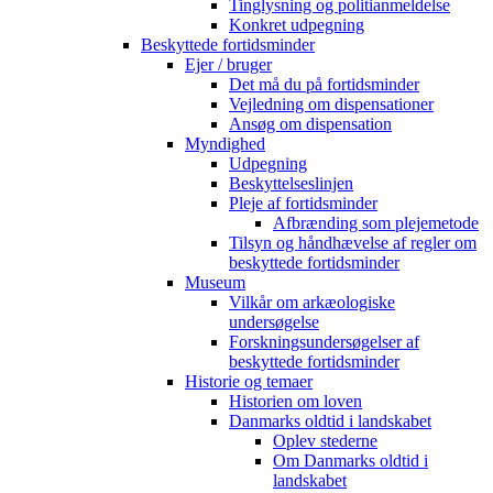
Tinglysning og politianmeldelse
Konkret udpegning
Beskyttede fortidsminder
Ejer / bruger
Det må du på fortidsminder
Vejledning om dispensationer
Ansøg om dispensation
Myndighed
Udpegning
Beskyttelseslinjen
Pleje af fortidsminder
Afbrænding som plejemetode
Tilsyn og håndhævelse af regler om
beskyttede fortidsminder
Museum
Vilkår om arkæologiske
undersøgelse
Forskningsundersøgelser af
beskyttede fortidsminder
Historie og temaer
Historien om loven
Danmarks oldtid i landskabet
Oplev stederne
Om Danmarks oldtid i
landskabet