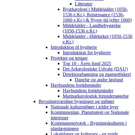
Litteratur
Byarkæologi i Middelalder (1050-
1536 e.Kr.), Renæssance (1536-
1660 e.Kr.) & Nyere tid (efter 1660)
Middelalder - Landbebyggelse
(1050-1536 e.Kr.)
Middelalder - Ødekirker (1050-1536
e.Kr.)
Introduktion til bygherre
Introduktion for bygherre
Projekter og temaer
Top 10 - Årets fund 2025
Det Arkæologiske Udvalg (DAU)
Detektorafsøgning og magnetfiskeri
Danefæ og andre løsfund
Havbundens fortidsminder
Havbundens fortidsminder
Marinarkæologisk forundersøgelse
Bevaringsværdige bygninger og miljøer
Nationale kulturmiljøer i ældre byer
Kommuneplan, Planstrategi og Nationale
interesser
Kommunenetværk - Bygningskulturen i
planlægningen
Lokalplaner og kulturarv - en guide