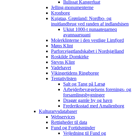
Ilulissat Kangerluat
Jelling-monumenterne
Kronborg
Kujataa, Grønland: Nordbo- og
inuitlandbrug ved randen af indlandsisen
Ukiut 1000-t nunaateqarneq
avannaarsuani
Molerklinterne i den vestlige Limfjord
Møns Klint
Parforcejagtlandskabet i Nordsjælland
Roskilde Domkirke
Stevns Klint
Vadehavet
Vikingetidens Ringborge
Tentativlisten
Salt og Tang på Læsø
Arbejderbevægelsens forenings- og
forsamlingsbygninger
Dragør gamle by og havn
Frederiksstad med Amalienborg
Kulturarvsdatabaser
Webservices
Rettigheder til data
Fund og Fortidsminder
Vejledning til Fund og