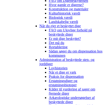
FAQ om Digebeskyttelsen
Hvor gamle er digerne?
Konstruktion og materialer
Kulturhistorisk værdi
Biologisk værdi
Landskabelig værdi
Når du ejer et beskyttet dige
FAQ om Ulovlige forhold på
beskyttede diger
Er mit dige beskyttet?
Det må du
Reetablering
Sådan søger du om dispensation hos
kommunen
Administration af beskyttede sten- og
jorddiger
Lovhistorien
Når et dige er væk
Praksis for dispensation
Erstatningsdiger og
erstatningsbiotoper
Kilder til vurdering af sager om
fjernede diger
Arkæologiske undersøgelser af
beskyttede diger