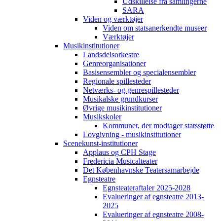
Udskillelse fra samlingerne
SARA
Viden og værktøjer
Viden om statsanerkendte museer
Værktøjer
Musikinstitutioner
Landsdelsorkestre
Genreorganisationer
Basisensembler og specialensembler
Regionale spillesteder
Netværks- og genrespillesteder
Musikalske grundkurser
Øvrige musikinstitutioner
Musikskoler
Kommuner, der modtager statsstøtte
Lovgivning - musikinstitutioner
Scenekunst-institutioner
Applaus og CPH Stage
Fredericia Musicalteater
Det Københavnske Teatersamarbejde
Egnsteatre
Egnsteateraftaler 2025-2028
Evalueringer af egnsteatre 2013-
2025
Evalueringer af egnsteatre 2008-