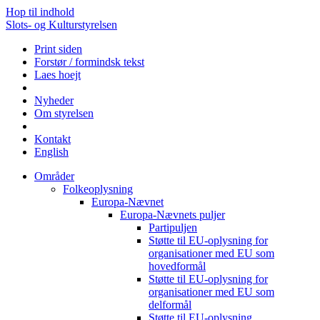
Hop til indhold
Slots- og Kulturstyrelsen
Print siden
Forstør / formindsk tekst
Laes hoejt
Nyheder
Om styrelsen
Kontakt
English
Områder
Folkeoplysning
Europa-Nævnet
Europa-Nævnets puljer
Partipuljen
Støtte til EU-oplysning for
organisationer med EU som
hovedformål
Støtte til EU-oplysning for
organisationer med EU som
delformål
Støtte til EU-oplysning