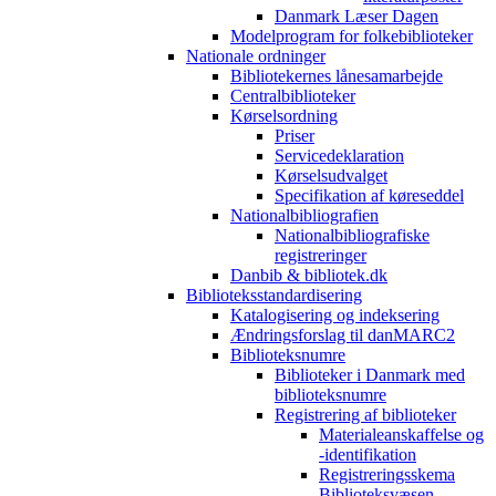
Danmark Læser Dagen
Modelprogram for folkebiblioteker
Nationale ordninger
Bibliotekernes lånesamarbejde
Centralbiblioteker
Kørselsordning
Priser
Servicedeklaration
Kørselsudvalget
Specifikation af køreseddel
Nationalbibliografien
Nationalbibliografiske
registreringer
Danbib & bibliotek.dk
Biblioteksstandardisering
Katalogisering og indeksering
Ændringsforslag til danMARC2
Biblioteksnumre
Biblioteker i Danmark med
biblioteksnumre
Registrering af biblioteker
Materialeanskaffelse og
-identifikation
Registreringsskema
Biblioteksvæsen