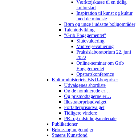
Værktøjskasse til en tidlig
kulturstart
Inspiration til kunst og kultur
med de mindste
Børn og unge i udsatte boligområder
Talentudvikling
"Grib Engagementet"
Slutevaluering
Midtvejsevaluering
Praksislaboratorium 22. juni
2022
Online-seminar om Grib
Engagementet
Opstartskonference
Kulturministeriets B&U-bogpriser
Udvalgenes shortliste
Og de nominerede er…
Og prismodtagerne er…
Illustratorprisudvalget
Forfatterprisudvalget
Tidligere vindere
PR- og udstillingsmateriale
Publikationer
Børne- og ungepuljer
Statens Kunstfond