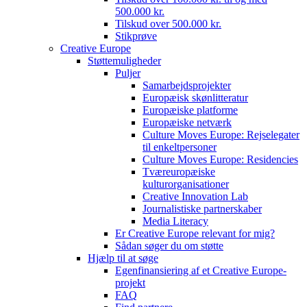
500.000 kr.
Tilskud over 500.000 kr.
Stikprøve
Creative Europe
Støttemuligheder
Puljer
Samarbejdsprojekter
Europæisk skønlitteratur
Europæiske platforme
Europæiske netværk
Culture Moves Europe: Rejselegater
til enkeltpersoner
Culture Moves Europe: Residencies
Tværeuropæiske
kulturorganisationer
Creative Innovation Lab
Journalistiske partnerskaber
Media Literacy
Er Creative Europe relevant for mig?
Sådan søger du om støtte
Hjælp til at søge
Egenfinansiering af et Creative Europe-
projekt
FAQ