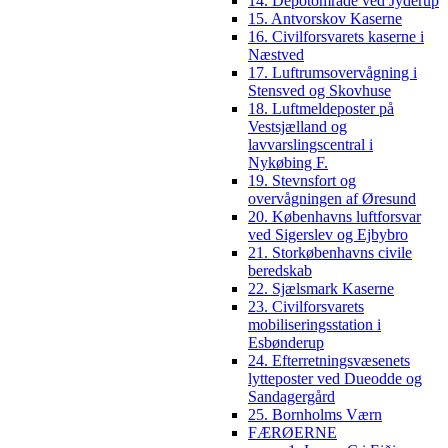
14. Depotområde ved Jyderup
15. Antvorskov Kaserne
16. Civilforsvarets kaserne i
Næstved
17. Luftrumsovervågning i
Stensved og Skovhuse
18. Luftmeldeposter på
Vestsjælland og
lavvarslingscentral i
Nykøbing F.
19. Stevnsfort og
overvågningen af Øresund
20. Københavns luftforsvar
ved Sigerslev og Ejbybro
21. Storkøbenhavns civile
beredskab
22. Sjælsmark Kaserne
23. Civilforsvarets
mobiliseringsstation i
Esbønderup
24. Efterretningsvæsenets
lytteposter ved Dueodde og
Sandagergård
25. Bornholms Værn
FÆRØERNE