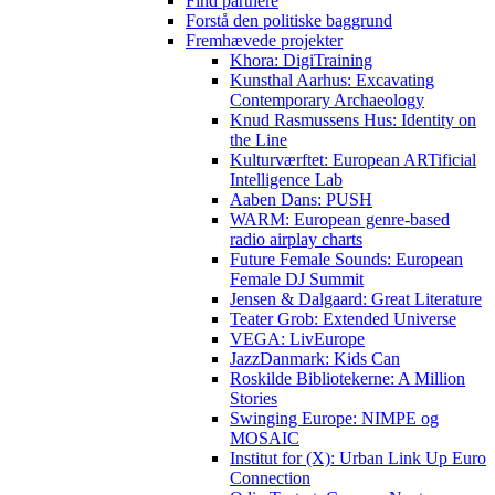
Find partnere
Forstå den politiske baggrund
Fremhævede projekter
Khora: DigiTraining
Kunsthal Aarhus: Excavating
Contemporary Archaeology
Knud Rasmussens Hus: Identity on
the Line
Kulturværftet: European ARTificial
Intelligence Lab
Aaben Dans: PUSH
WARM: European genre-based
radio airplay charts
Future Female Sounds: European
Female DJ Summit
Jensen & Dalgaard: Great Literature
Teater Grob: Extended Universe
VEGA: LivEurope
JazzDanmark: Kids Can
Roskilde Bibliotekerne: A Million
Stories
Swinging Europe: NIMPE og
MOSAIC
Institut for (X): Urban Link Up Euro
Connection