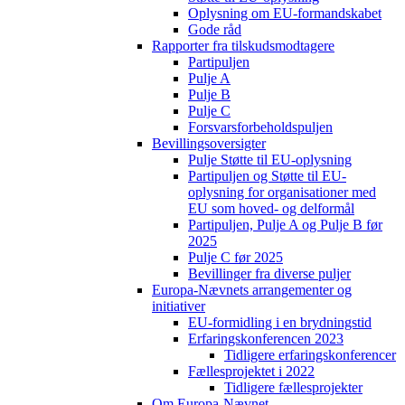
Oplysning om EU-formandskabet
Gode råd
Rapporter fra tilskudsmodtagere
Partipuljen
Pulje A
Pulje B
Pulje C
Forsvarsforbeholdspuljen
Bevillingsoversigter
Pulje Støtte til EU-oplysning
Partipuljen og Støtte til EU-
oplysning for organisationer med
EU som hoved- og delformål
Partipuljen, Pulje A og Pulje B før
2025
Pulje C før 2025
Bevillinger fra diverse puljer
Europa-Nævnets arrangementer og
initiativer
EU-formidling i en brydningstid
Erfaringskonferencen 2023
Tidligere erfaringskonferencer
Fællesprojektet i 2022
Tidligere fællesprojekter
Om Europa-Nævnet