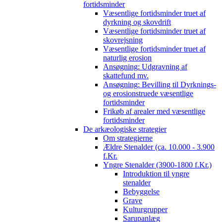
fortidsminder
Væsentlige fortidsminder truet af
dyrkning og skovdrift
Væsentlige fortidsminder truet af
skovrejsning
Væsentlige fortidsminder truet af
naturlig erosion
Ansøgning: Udgravning af
skattefund mv.
Ansøgning: Bevilling til Dyrknings-
og erosionstruede væsentlige
fortidsminder
Frikøb af arealer med væsentlige
fortidsminder
De arkæologiske strategier
Om strategierne
Ældre Stenalder (ca. 10.000 - 3.900
f.Kr.
Yngre Stenalder (3900-1800 f.Kr.)
Introduktion til yngre
stenalder
Bebyggelse
Grave
Kulturgrupper
Sarupanlæg