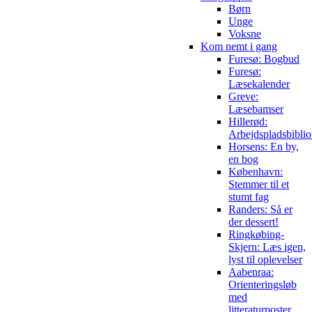
Børn
Unge
Voksne
Kom nemt i gang
Furesø: Bogbud
Furesø:
Læsekalender
Greve:
Læsebamser
Hillerød:
Arbejdspladsbiblio
Horsens: En by,
en bog
København:
Stemmer til et
stumt fag
Randers: Så er
der dessert!
Ringkøbing-
Skjern: Læs igen,
lyst til oplevelser
Aabenraa:
Orienteringsløb
med
litteraturposter