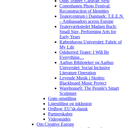
Odin Teatret: Caravan Next
Copenhagen Photo Festival:
Reconstruction of Identities
Teatercentrum i Danmark: T.E.E.N.
– Ambassadors across Europe
Teaterværkstedet Madam Bach:
Small Size, Performing Arts for
Early Years
Københavns Universitet: Fabric of
My Life
Odsherred Teater: I Will Be
Everything…
Aarhus Biblioteker og Aarhus
Universitet: Social Inclusive
Literature Operation
Levende Musik i Skolen:
Blackboard Music Project
Warehouse9: The People's Smart
Sculpture
Grøn omstilling
Ligestilling og inklusion
Ordbog: EU’sk-dansk
Partnerskaber
Videoguides
Om Creative Europe