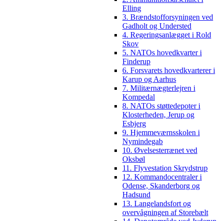
Elling
3. Brændstofforsyningen ved
Gadholt og Understed
4. Regeringsanlægget i Rold
Skov
5. NATOs hovedkvarter i
Finderup
6. Forsvarets hovedkvarterer i
Karup og Aarhus
7. Militærnægterlejren i
Kompedal
8. NATOs støttedepoter i
Klosterheden, Jerup og
Esbjerg
9. Hjemmeværnsskolen i
Nymindegab
10. Øvelsesterrænet ved
Oksbøl
11. Flyvestation Skrydstrup
12. Kommandocentraler i
Odense, Skanderborg og
Hadsund
13. Langelandsfort og
overvågningen af Storebælt