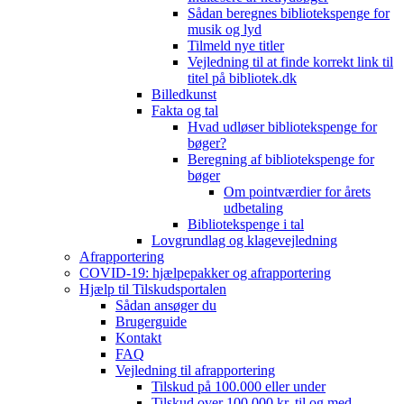
Sådan beregnes bibliotekspenge for
musik og lyd
Tilmeld nye titler
Vejledning til at finde korrekt link til
titel på bibliotek.dk
Billedkunst
Fakta og tal
Hvad udløser bibliotekspenge for
bøger?
Beregning af bibliotekspenge for
bøger
Om pointværdier for årets
udbetaling
Bibliotekspenge i tal
Lovgrundlag og klagevejledning
Afrapportering
COVID-19: hjælpepakker og afrapportering
Hjælp til Tilskudsportalen
Sådan ansøger du
Brugerguide
Kontakt
FAQ
Vejledning til afrapportering
Tilskud på 100.000 eller under
Tilskud over 100.000 kr. til og med