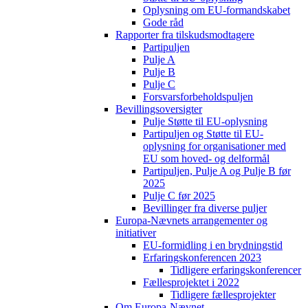
Oplysning om EU-formandskabet
Gode råd
Rapporter fra tilskudsmodtagere
Partipuljen
Pulje A
Pulje B
Pulje C
Forsvarsforbeholdspuljen
Bevillingsoversigter
Pulje Støtte til EU-oplysning
Partipuljen og Støtte til EU-
oplysning for organisationer med
EU som hoved- og delformål
Partipuljen, Pulje A og Pulje B før
2025
Pulje C før 2025
Bevillinger fra diverse puljer
Europa-Nævnets arrangementer og
initiativer
EU-formidling i en brydningstid
Erfaringskonferencen 2023
Tidligere erfaringskonferencer
Fællesprojektet i 2022
Tidligere fællesprojekter
Om Europa-Nævnet