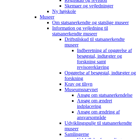
Regnskab og revision
Skemaer og vejledninger
Ny højskole
Museer
Om statsanerkendte og statslige museer
Information og vejledning til
statsanerkendte museer
Driftstilskud til statsanerkendte
museer
Indberetning af opgørelse af
besøgstal, indtægter og
forskning samt
revisorerklæring
Opgørelse af besøgstal, indtægter og
forskning
Krav og tilsyn
Museumsnævnet
Ansøg om statsanerkendelse
Ansøg om ændret
indplacering
Ansøg om ændring af
ansvarsområde
Udviklingspulje til statsanerkendte
museer
Samlingerne