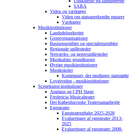
Udskillelse fra samlingerne
SARA
Viden og værktøjer
Viden om statsanerkendte museer
Værktøjer
Musikinstitutioner
Landsdelsorkestre
Genreorganisationer
Basisensembler og specialensembler
Regionale spillesteder
Netværks- og genrespillesteder
Musikalske grundkurser
Øvrige musikinstitutioner
Musikskoler
Kommuner, der modtager statsstøtte
Lovgivning - musikinstitutioner
Scenekunst-institutioner
Applaus og CPH Stage
Fredericia Musicalteater
Det Københavnske Teatersamarbejde
Egnsteatre
Egnsteateraftaler 2025-2028
Evalueringer af egnsteatre 2013-
2025
Evalueringer af egnsteatre 2008-