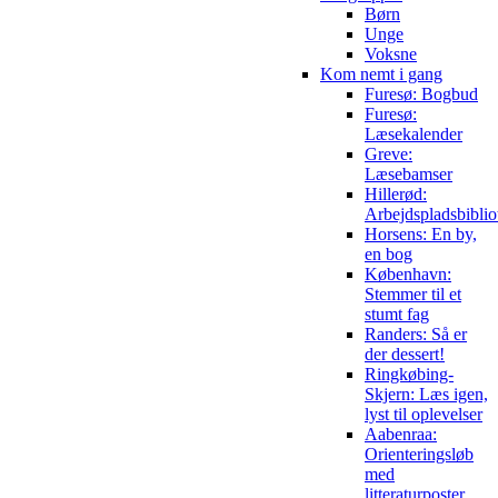
Børn
Unge
Voksne
Kom nemt i gang
Furesø: Bogbud
Furesø:
Læsekalender
Greve:
Læsebamser
Hillerød:
Arbejdspladsbiblio
Horsens: En by,
en bog
København:
Stemmer til et
stumt fag
Randers: Så er
der dessert!
Ringkøbing-
Skjern: Læs igen,
lyst til oplevelser
Aabenraa:
Orienteringsløb
med
litteraturposter