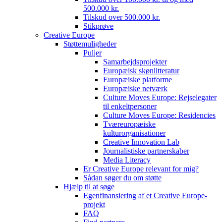
500.000 kr.
Tilskud over 500.000 kr.
Stikprøve
Creative Europe
Støttemuligheder
Puljer
Samarbejdsprojekter
Europæisk skønlitteratur
Europæiske platforme
Europæiske netværk
Culture Moves Europe: Rejselegater
til enkeltpersoner
Culture Moves Europe: Residencies
Tværeuropæiske
kulturorganisationer
Creative Innovation Lab
Journalistiske partnerskaber
Media Literacy
Er Creative Europe relevant for mig?
Sådan søger du om støtte
Hjælp til at søge
Egenfinansiering af et Creative Europe-
projekt
FAQ