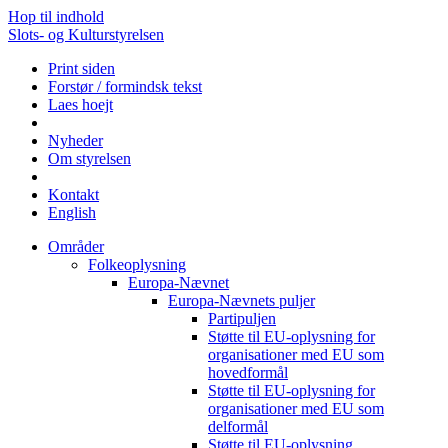
Hop til indhold
Slots- og Kulturstyrelsen
Print siden
Forstør / formindsk tekst
Laes hoejt
Nyheder
Om styrelsen
Kontakt
English
Områder
Folkeoplysning
Europa-Nævnet
Europa-Nævnets puljer
Partipuljen
Støtte til EU-oplysning for
organisationer med EU som
hovedformål
Støtte til EU-oplysning for
organisationer med EU som
delformål
Støtte til EU-oplysning