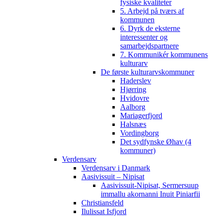
fysiske kvaliteter
5. Arbejd på tværs af
kommunen
6. Dyrk de eksterne
interessenter og
samarbejdspartnere
7. Kommunikér kommunens
kulturarv
De første kulturarvskommuner
Haderslev
Hjørring
Hvidovre
Aalborg
Mariagerfjord
Halsnæs
Vordingborg
Det sydfynske Øhav (4
kommuner)
Verdensarv
Verdensarv i Danmark
Aasivissuit – Nipisat
Aasivissuit-Nipisat, Sermersuup
immallu akornanni Inuit Piniarfii
Christiansfeld
Ilulissat Isfjord