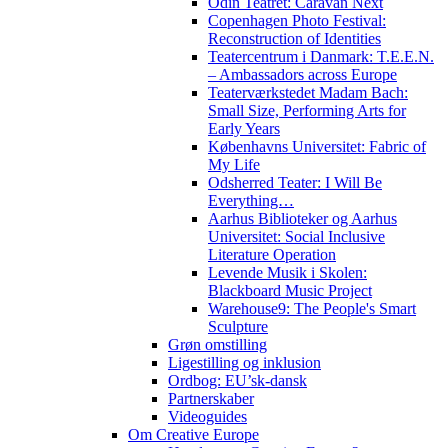
Odin Teatret: Caravan Next
Copenhagen Photo Festival:
Reconstruction of Identities
Teatercentrum i Danmark: T.E.E.N.
– Ambassadors across Europe
Teaterværkstedet Madam Bach:
Small Size, Performing Arts for
Early Years
Københavns Universitet: Fabric of
My Life
Odsherred Teater: I Will Be
Everything…
Aarhus Biblioteker og Aarhus
Universitet: Social Inclusive
Literature Operation
Levende Musik i Skolen:
Blackboard Music Project
Warehouse9: The People's Smart
Sculpture
Grøn omstilling
Ligestilling og inklusion
Ordbog: EU’sk-dansk
Partnerskaber
Videoguides
Om Creative Europe