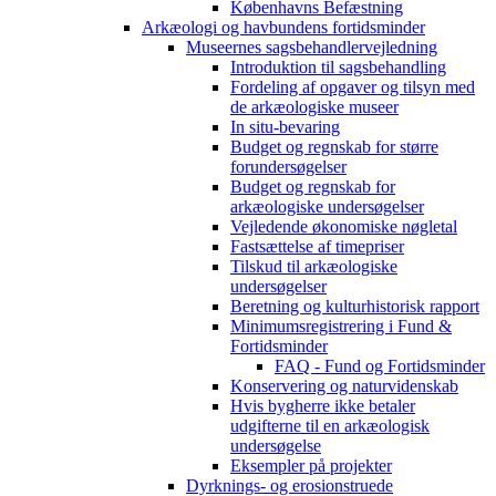
Københavns Befæstning
Arkæologi og havbundens fortidsminder
Museernes sagsbehandlervejledning
Introduktion til sagsbehandling
Fordeling af opgaver og tilsyn med
de arkæologiske museer
In situ-bevaring
Budget og regnskab for større
forundersøgelser
Budget og regnskab for
arkæologiske undersøgelser
Vejledende økonomiske nøgletal
Fastsættelse af timepriser
Tilskud til arkæologiske
undersøgelser
Beretning og kulturhistorisk rapport
Minimumsregistrering i Fund &
Fortidsminder
FAQ - Fund og Fortidsminder
Konservering og naturvidenskab
Hvis bygherre ikke betaler
udgifterne til en arkæologisk
undersøgelse
Eksempler på projekter
Dyrknings- og erosionstruede