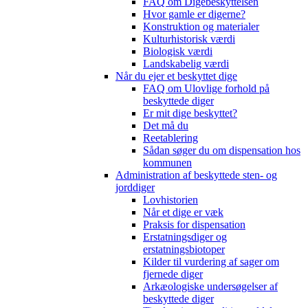
FAQ om Digebeskyttelsen
Hvor gamle er digerne?
Konstruktion og materialer
Kulturhistorisk værdi
Biologisk værdi
Landskabelig værdi
Når du ejer et beskyttet dige
FAQ om Ulovlige forhold på
beskyttede diger
Er mit dige beskyttet?
Det må du
Reetablering
Sådan søger du om dispensation hos
kommunen
Administration af beskyttede sten- og
jorddiger
Lovhistorien
Når et dige er væk
Praksis for dispensation
Erstatningsdiger og
erstatningsbiotoper
Kilder til vurdering af sager om
fjernede diger
Arkæologiske undersøgelser af
beskyttede diger