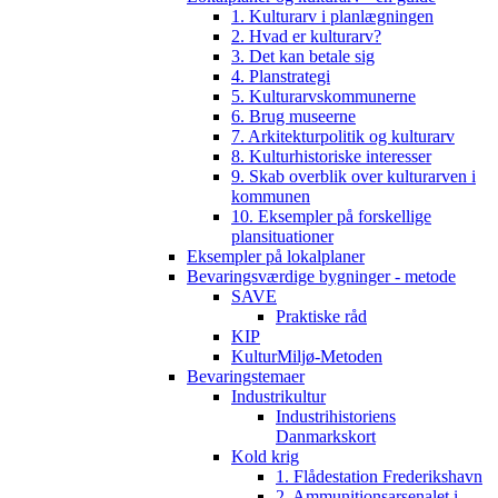
1. Kulturarv i planlægningen
2. Hvad er kulturarv?
3. Det kan betale sig
4. Planstrategi
5. Kulturarvskommunerne
6. Brug museerne
7. Arkitekturpolitik og kulturarv
8. Kulturhistoriske interesser
9. Skab overblik over kulturarven i
kommunen
10. Eksempler på forskellige
plansituationer
Eksempler på lokalplaner
Bevaringsværdige bygninger - metode
SAVE
Praktiske råd
KIP
KulturMiljø-Metoden
Bevaringstemaer
Industrikultur
Industrihistoriens
Danmarkskort
Kold krig
1. Flådestation Frederikshavn
2. Ammunitionsarsenalet i