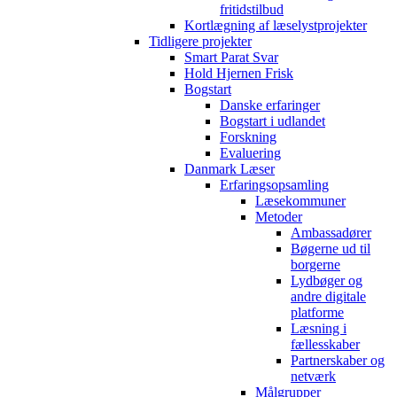
fritidstilbud
Kortlægning af læselystprojekter
Tidligere projekter
Smart Parat Svar
Hold Hjernen Frisk
Bogstart
Danske erfaringer
Bogstart i udlandet
Forskning
Evaluering
Danmark Læser
Erfaringsopsamling
Læsekommuner
Metoder
Ambassadører
Bøgerne ud til
borgerne
Lydbøger og
andre digitale
platforme
Læsning i
fællesskaber
Partnerskaber og
netværk
Målgrupper