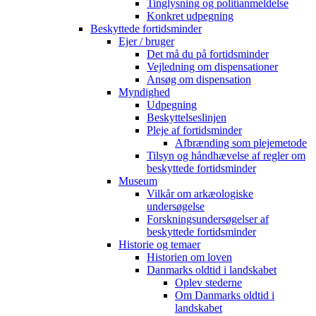
Tinglysning og politianmeldelse
Konkret udpegning
Beskyttede fortidsminder
Ejer / bruger
Det må du på fortidsminder
Vejledning om dispensationer
Ansøg om dispensation
Myndighed
Udpegning
Beskyttelseslinjen
Pleje af fortidsminder
Afbrænding som plejemetode
Tilsyn og håndhævelse af regler om
beskyttede fortidsminder
Museum
Vilkår om arkæologiske
undersøgelse
Forskningsundersøgelser af
beskyttede fortidsminder
Historie og temaer
Historien om loven
Danmarks oldtid i landskabet
Oplev stederne
Om Danmarks oldtid i
landskabet