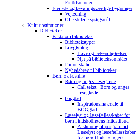
Fortidsminder
Fredede og bevaringsværdige bygninger
Vejledning
Ofte stillede spørgsmål
Kulturinstitutioner
Biblioteker
Fakta om biblioteker
Bibliotekstyper
Lovgivning
Love og bekendtgørelser
Nyt på biblioteksområdet
Partnerskaber
Nyhedsbrev til biblioteker
Børn og læsning
Børn og unges læseglæde
Call-tekst - Børn og unges
læseglæde
bogglad
Inspirationsmateriale til
BOGglad
Læselyst og læsefællesskaber for
børn i indskolingens fritidstilbud
Afslutning af programmet
Læselyst og læsefællesskaber
for børn i indskolingens