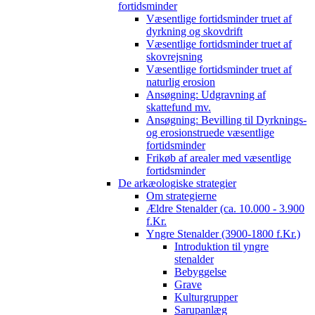
fortidsminder
Væsentlige fortidsminder truet af
dyrkning og skovdrift
Væsentlige fortidsminder truet af
skovrejsning
Væsentlige fortidsminder truet af
naturlig erosion
Ansøgning: Udgravning af
skattefund mv.
Ansøgning: Bevilling til Dyrknings-
og erosionstruede væsentlige
fortidsminder
Frikøb af arealer med væsentlige
fortidsminder
De arkæologiske strategier
Om strategierne
Ældre Stenalder (ca. 10.000 - 3.900
f.Kr.
Yngre Stenalder (3900-1800 f.Kr.)
Introduktion til yngre
stenalder
Bebyggelse
Grave
Kulturgrupper
Sarupanlæg