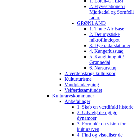
1. Loran-C i Eiði
2. Flyvestationen i
Mjørkadal og Sornfelli
radar.
GRØNLAND
1. Thule Air Base
2. Det mystiske
mikrofilmdepot
3. Dye radarstationer
4. Kangerlussuaq
5. Kangilinnguit /
Grønnedal
6. Narsarsuaq
2. verdenskrigs kulturspor
Kulturturisme
Vandplanlægning
Velfærdssamfundet
Kulturarvskommuner
Anbefalinger
1. Skab en værdifuld historie
2. Udvælg de rigtige
dynamoer
3. Formulér en vision for
kulturarven
4. Find og visualisér de