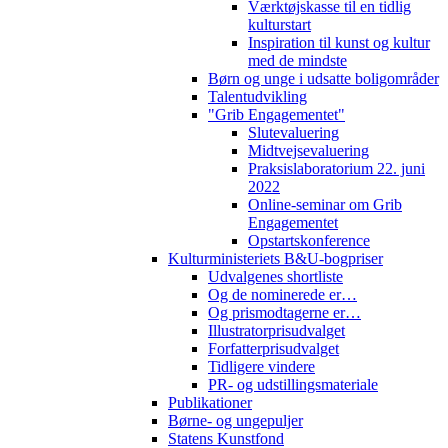
Værktøjskasse til en tidlig
kulturstart
Inspiration til kunst og kultur
med de mindste
Børn og unge i udsatte boligområder
Talentudvikling
"Grib Engagementet"
Slutevaluering
Midtvejsevaluering
Praksislaboratorium 22. juni
2022
Online-seminar om Grib
Engagementet
Opstartskonference
Kulturministeriets B&U-bogpriser
Udvalgenes shortliste
Og de nominerede er…
Og prismodtagerne er…
Illustratorprisudvalget
Forfatterprisudvalget
Tidligere vindere
PR- og udstillingsmateriale
Publikationer
Børne- og ungepuljer
Statens Kunstfond