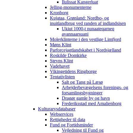
Ilulissat Kangerluat
Jelling-monumenterne
Kronborg
Kujataa, Grønland: Nordbo- og
inuitlandbrug ved randen af indlandsisen
Ukiut 1000-t nunaateqarneq
avannaarsuani
Molerklinterne i den vestlige Limfjord
Møns Klint
Parforcejagtlandskabet i Nordsjælland
Roskilde Domkirke
Stevns Klint
Vadehavet
Vikingetidens Ringborge
Tentativlisten
Salt og Tang på Læsø
Arbejderbevægelsens forenings- og
forsamlingsbygninger
Dragør gamle by og havn
Frederiksstad med Amalienborg
Kulturarvsdatabaser
Webservices
Rettigheder til data
Fund og Fortidsminder
Vejledning til Fund og