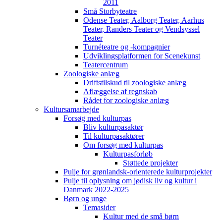
2011
Små Storbyteatre
Odense Teater, Aalborg Teater, Aarhus
Teater, Randers Teater og Vendsyssel
Teater
Turnéteatre og -kompagnier
Udviklingsplatformen for Scenekunst
Teatercentrum
Zoologiske anlæg
Driftstilskud til zoologiske anlæg
Aflæggelse af regnskab
Rådet for zoologiske anlæg
Kultursamarbejde
Forsøg med kulturpas
Bliv kulturpasaktør
Til kulturpasaktører
Om forsøg med kulturpas
Kulturpasforløb
Støttede projekter
Pulje for grønlandsk-orienterede kulturprojekter
Pulje til oplysning om jødisk liv og kultur i
Danmark 2022-2025
Børn og unge
Temasider
Kultur med de små børn