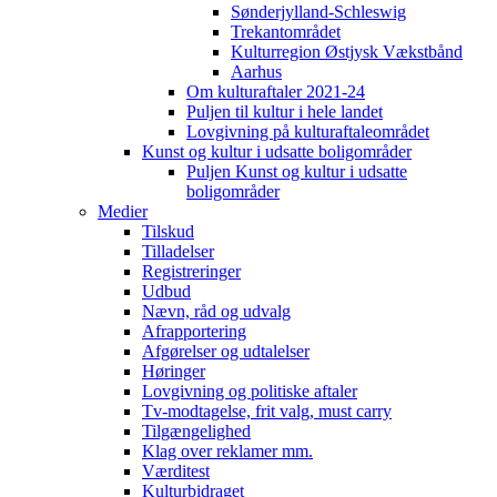
Sønderjylland-Schleswig
Trekantområdet
Kulturregion Østjysk Vækstbånd
Aarhus
Om kulturaftaler 2021-24
Puljen til kultur i hele landet
Lovgivning på kulturaftaleområdet
Kunst og kultur i udsatte boligområder
Puljen Kunst og kultur i udsatte
boligområder
Medier
Tilskud
Tilladelser
Registreringer
Udbud
Nævn, råd og udvalg
Afrapportering
Afgørelser og udtalelser
Høringer
Lovgivning og politiske aftaler
Tv-modtagelse, frit valg, must carry
Tilgængelighed
Klag over reklamer mm.
Værditest
Kulturbidraget