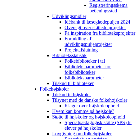
Registreringsskema
betjeningssted
Udviklingsmidler
Idébank til læseglædepuljen 2024
Oversigt over støttede projekter
Få inspiration fra biblioteksprojekter
Formidling af
udviklingspuljeprojekter
Projektafslutning
Biblioteksstatistik
Folkebiblioteker i tal
Biblioteksbarometer for
folkebiblioteker
Biblioteksbarometer
Tilskud til biblioteker
Folkehøjskoler
Tilskud til højskoler
Tilsynet med de danske folkehøjskoler
Klager over højskoleophold
Hvem kan komme på højskole?
Støtte til højskoler og højskoleophold
Specialpædagogisk støtte (SPS) til
elever på højskoler
Lovgivning om folkehøjskoler