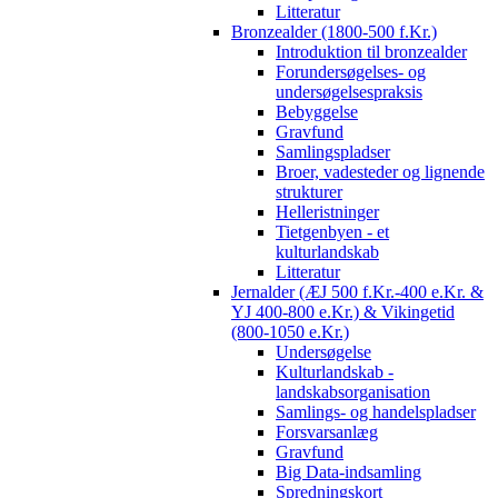
Litteratur
Bronzealder (1800-500 f.Kr.)
Introduktion til bronzealder
Forundersøgelses- og
undersøgelsespraksis
Bebyggelse
Gravfund
Samlingspladser
Broer, vadesteder og lignende
strukturer
Helleristninger
Tietgenbyen - et
kulturlandskab
Litteratur
Jernalder (ÆJ 500 f.Kr.-400 e.Kr. &
YJ 400-800 e.Kr.) & Vikingetid
(800-1050 e.Kr.)
Undersøgelse
Kulturlandskab -
landskabsorganisation
Samlings- og handelspladser
Forsvarsanlæg
Gravfund
Big Data-indsamling
Spredningskort