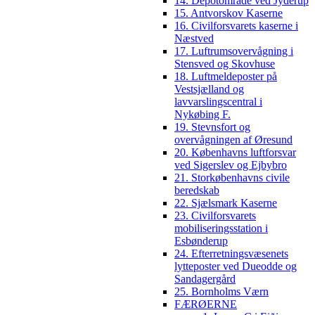
14. Depotområde ved Jyderup
15. Antvorskov Kaserne
16. Civilforsvarets kaserne i
Næstved
17. Luftrumsovervågning i
Stensved og Skovhuse
18. Luftmeldeposter på
Vestsjælland og
lavvarslingscentral i
Nykøbing F.
19. Stevnsfort og
overvågningen af Øresund
20. Københavns luftforsvar
ved Sigerslev og Ejbybro
21. Storkøbenhavns civile
beredskab
22. Sjælsmark Kaserne
23. Civilforsvarets
mobiliseringsstation i
Esbønderup
24. Efterretningsvæsenets
lytteposter ved Dueodde og
Sandagergård
25. Bornholms Værn
FÆRØERNE