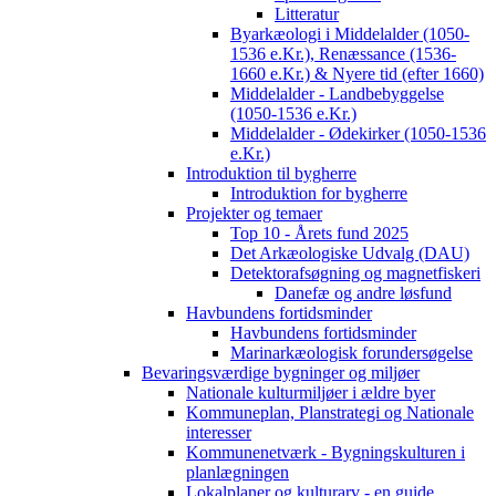
Litteratur
Byarkæologi i Middelalder (1050-
1536 e.Kr.), Renæssance (1536-
1660 e.Kr.) & Nyere tid (efter 1660)
Middelalder - Landbebyggelse
(1050-1536 e.Kr.)
Middelalder - Ødekirker (1050-1536
e.Kr.)
Introduktion til bygherre
Introduktion for bygherre
Projekter og temaer
Top 10 - Årets fund 2025
Det Arkæologiske Udvalg (DAU)
Detektorafsøgning og magnetfiskeri
Danefæ og andre løsfund
Havbundens fortidsminder
Havbundens fortidsminder
Marinarkæologisk forundersøgelse
Bevaringsværdige bygninger og miljøer
Nationale kulturmiljøer i ældre byer
Kommuneplan, Planstrategi og Nationale
interesser
Kommunenetværk - Bygningskulturen i
planlægningen
Lokalplaner og kulturarv - en guide