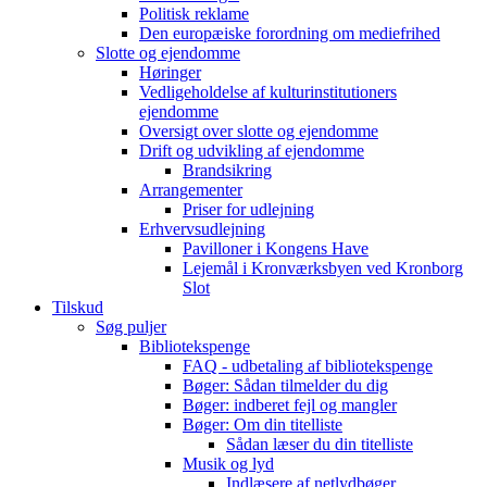
Politisk reklame
Den europæiske forordning om mediefrihed
Slotte og ejendomme
Høringer
Vedligeholdelse af kulturinstitutioners
ejendomme
Oversigt over slotte og ejendomme
Drift og udvikling af ejendomme
Brandsikring
Arrangementer
Priser for udlejning
Erhvervsudlejning
Pavilloner i Kongens Have
Lejemål i Kronværksbyen ved Kronborg
Slot
Tilskud
Søg puljer
Bibliotekspenge
FAQ - udbetaling af bibliotekspenge
Bøger: Sådan tilmelder du dig
Bøger: indberet fejl og mangler
Bøger: Om din titelliste
Sådan læser du din titelliste
Musik og lyd
Indlæsere af netlydbøger