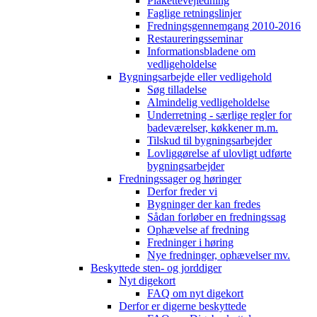
Plakettevejledning
Faglige retningslinjer
Fredningsgennemgang 2010-2016
Restaureringsseminar
Informationsbladene om
vedligeholdelse
Bygningsarbejde eller vedligehold
Søg tilladelse
Almindelig vedligeholdelse
Underretning - særlige regler for
badeværelser, køkkener m.m.
Tilskud til bygningsarbejder
Lovliggørelse af ulovligt udførte
bygningsarbejder
Fredningssager og høringer
Derfor freder vi
Bygninger der kan fredes
Sådan forløber en fredningssag
Ophævelse af fredning
Fredninger i høring
Nye fredninger, ophævelser mv.
Beskyttede sten- og jorddiger
Nyt digekort
FAQ om nyt digekort
Derfor er digerne beskyttede