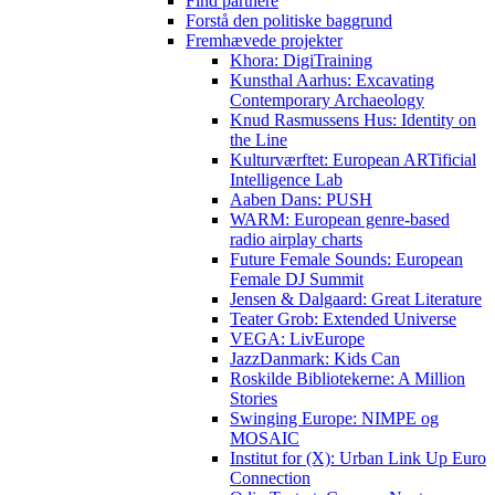
Find partnere
Forstå den politiske baggrund
Fremhævede projekter
Khora: DigiTraining
Kunsthal Aarhus: Excavating
Contemporary Archaeology
Knud Rasmussens Hus: Identity on
the Line
Kulturværftet: European ARTificial
Intelligence Lab
Aaben Dans: PUSH
WARM: European genre-based
radio airplay charts
Future Female Sounds: European
Female DJ Summit
Jensen & Dalgaard: Great Literature
Teater Grob: Extended Universe
VEGA: LivEurope
JazzDanmark: Kids Can
Roskilde Bibliotekerne: A Million
Stories
Swinging Europe: NIMPE og
MOSAIC
Institut for (X): Urban Link Up Euro
Connection