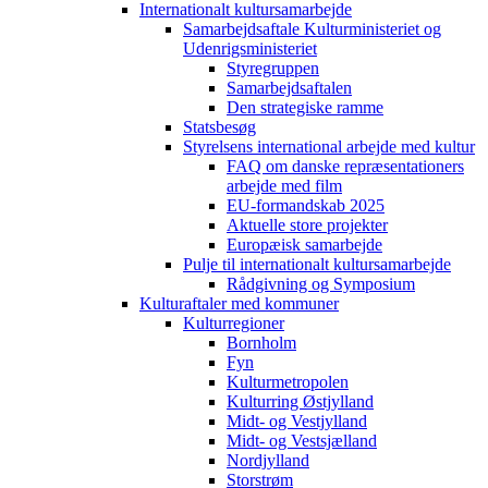
Internationalt kultursamarbejde
Samarbejdsaftale Kulturministeriet og
Udenrigsministeriet
Styregruppen
Samarbejdsaftalen
Den strategiske ramme
Statsbesøg
Styrelsens international arbejde med kultur
FAQ om danske repræsentationers
arbejde med film
EU-formandskab 2025
Aktuelle store projekter
Europæisk samarbejde
Pulje til internationalt kultursamarbejde
Rådgivning og Symposium
Kulturaftaler med kommuner
Kulturregioner
Bornholm
Fyn
Kulturmetropolen
Kulturring Østjylland
Midt- og Vestjylland
Midt- og Vestsjælland
Nordjylland
Storstrøm