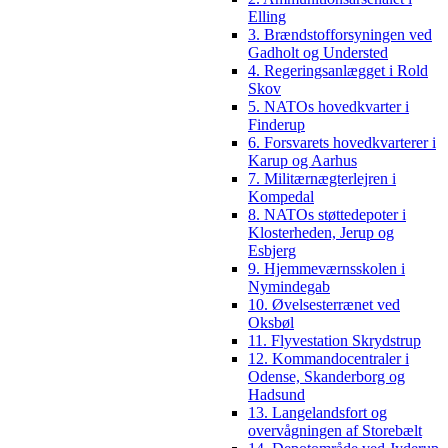
Elling
3. Brændstofforsyningen ved
Gadholt og Understed
4. Regeringsanlægget i Rold
Skov
5. NATOs hovedkvarter i
Finderup
6. Forsvarets hovedkvarterer i
Karup og Aarhus
7. Militærnægterlejren i
Kompedal
8. NATOs støttedepoter i
Klosterheden, Jerup og
Esbjerg
9. Hjemmeværnsskolen i
Nymindegab
10. Øvelsesterrænet ved
Oksbøl
11. Flyvestation Skrydstrup
12. Kommandocentraler i
Odense, Skanderborg og
Hadsund
13. Langelandsfort og
overvågningen af Storebælt