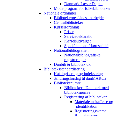
Danmark Læser Dagen
Modelprogram for folkebiblioteker
Nationale ordninger
Bibliotekernes lånesamarbejde
Centralbiblioteker
Kørselsordning
Priser
Servicedeklaration
Kørselsudvalget
Specifikation af køreseddel
Nationalbibliografien
Nationalbibliografiske
registreringer
Danbib & bibliotek.dk
Biblioteksstandardisering
Katalogisering og indeksering
Ændringsforslag til danMARC2
Biblioteksnumre
Biblioteker i Danmark med
biblioteksnumre
Registrering af biblioteker
Materialeanskaffelse og
-identifikation
Registreringsskema
Biblioteksvæsen