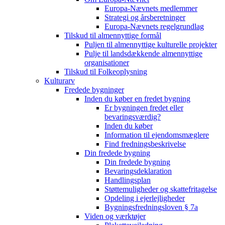
Europa-Nævnets medlemmer
Strategi og årsberetninger
Europa-Nævnets regelgrundlag
Tilskud til almennyttige formål
Puljen til almennyttige kulturelle projekter
Pulje til landsdækkende almennyttige
organisationer
Tilskud til Folkeoplysning
Kulturarv
Fredede bygninger
Inden du køber en fredet bygning
Er bygningen fredet eller
bevaringsværdig?
Inden du køber
Information til ejendomsmæglere
Find fredningsbeskrivelse
Din fredede bygning
Din fredede bygning
Bevaringsdeklaration
Handlingsplan
Støttemuligheder og skattefritagelse
Opdeling i ejerlejligheder
Bygningsfredningsloven § 7a
Viden og værktøjer