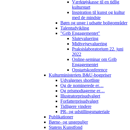
Værktøjskasse til en tidlig
kulturstart
Inspiration til kunst og kultur
med de mindste
Børn og unge i udsatte boligområder
Talentudvikling
"Grib Engagementet"
Slutevaluering
Midtvejsevaluering
Praksislaboratorium 22. juni
2022
Online-seminar om Grib
Engagementet
Opstartskonference
Kulturministeriets B&U-bogpriser
Udvalgenes shortliste
Og de nominerede er…
Og prismodtagerne er…
Illustratorprisudvalget
Forfatterprisudvalget
Tidligere vindere
PR- og udstillingsmateriale
Publikationer
Børne- og ungepuljer
Statens Kunstfond