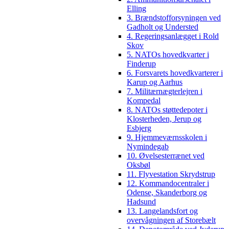
Elling
3. Brændstofforsyningen ved
Gadholt og Understed
4. Regeringsanlægget i Rold
Skov
5. NATOs hovedkvarter i
Finderup
6. Forsvarets hovedkvarterer i
Karup og Aarhus
7. Militærnægterlejren i
Kompedal
8. NATOs støttedepoter i
Klosterheden, Jerup og
Esbjerg
9. Hjemmeværnsskolen i
Nymindegab
10. Øvelsesterrænet ved
Oksbøl
11. Flyvestation Skrydstrup
12. Kommandocentraler i
Odense, Skanderborg og
Hadsund
13. Langelandsfort og
overvågningen af Storebælt