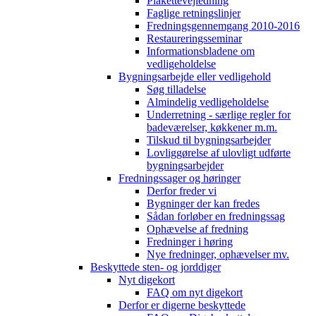
Plakettevejledning
Faglige retningslinjer
Fredningsgennemgang 2010-2016
Restaureringsseminar
Informationsbladene om
vedligeholdelse
Bygningsarbejde eller vedligehold
Søg tilladelse
Almindelig vedligeholdelse
Underretning - særlige regler for
badeværelser, køkkener m.m.
Tilskud til bygningsarbejder
Lovliggørelse af ulovligt udførte
bygningsarbejder
Fredningssager og høringer
Derfor freder vi
Bygninger der kan fredes
Sådan forløber en fredningssag
Ophævelse af fredning
Fredninger i høring
Nye fredninger, ophævelser mv.
Beskyttede sten- og jorddiger
Nyt digekort
FAQ om nyt digekort
Derfor er digerne beskyttede