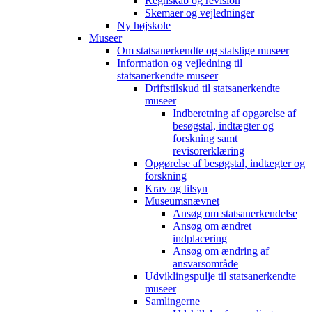
Regnskab og revision
Skemaer og vejledninger
Ny højskole
Museer
Om statsanerkendte og statslige museer
Information og vejledning til
statsanerkendte museer
Driftstilskud til statsanerkendte
museer
Indberetning af opgørelse af
besøgstal, indtægter og
forskning samt
revisorerklæring
Opgørelse af besøgstal, indtægter og
forskning
Krav og tilsyn
Museumsnævnet
Ansøg om statsanerkendelse
Ansøg om ændret
indplacering
Ansøg om ændring af
ansvarsområde
Udviklingspulje til statsanerkendte
museer
Samlingerne