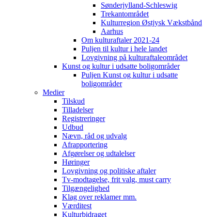
Sønderjylland-Schleswig
Trekantområdet
Kulturregion Østjysk Vækstbånd
Aarhus
Om kulturaftaler 2021-24
Puljen til kultur i hele landet
Lovgivning på kulturaftaleområdet
Kunst og kultur i udsatte boligområder
Puljen Kunst og kultur i udsatte
boligområder
Medier
Tilskud
Tilladelser
Registreringer
Udbud
Nævn, råd og udvalg
Afrapportering
Afgørelser og udtalelser
Høringer
Lovgivning og politiske aftaler
Tv-modtagelse, frit valg, must carry
Tilgængelighed
Klag over reklamer mm.
Værditest
Kulturbidraget