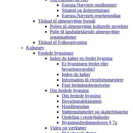
Europa-Nævnets medlemmer
Strategi og årsberetninger
Europa-Nævnets regelgrundlag
Tilskud til almennyttige formål
Puljen til almennyttige kulturelle projekter
Pulje til landsdækkende almennyttige
organisationer
Tilskud til Folkeoplysning
Kulturarv
Fredede bygninger
Inden du køber en fredet bygning
Er bygningen fredet eller
bevaringsværdig?
Inden du køber
Information til ejendomsmæglere
Find fredningsbeskrivelse
Din fredede bygning
Din fredede bygning
Bevaringsdeklaration
Handlingsplan
Støttemuligheder og skattefritagelse
Opdeling i ejerlejligheder
Bygningsfredningsloven § 7a
Viden og værktøjer