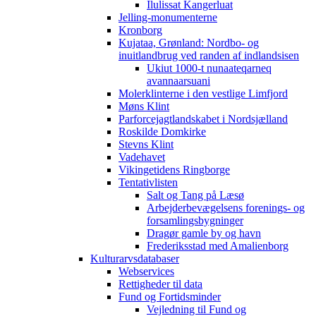
Ilulissat Kangerluat
Jelling-monumenterne
Kronborg
Kujataa, Grønland: Nordbo- og
inuitlandbrug ved randen af indlandsisen
Ukiut 1000-t nunaateqarneq
avannaarsuani
Molerklinterne i den vestlige Limfjord
Møns Klint
Parforcejagtlandskabet i Nordsjælland
Roskilde Domkirke
Stevns Klint
Vadehavet
Vikingetidens Ringborge
Tentativlisten
Salt og Tang på Læsø
Arbejderbevægelsens forenings- og
forsamlingsbygninger
Dragør gamle by og havn
Frederiksstad med Amalienborg
Kulturarvsdatabaser
Webservices
Rettigheder til data
Fund og Fortidsminder
Vejledning til Fund og