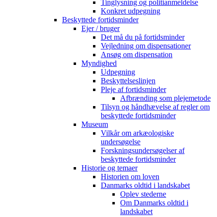
Tinglysning og politianmeldelse
Konkret udpegning
Beskyttede fortidsminder
Ejer / bruger
Det må du på fortidsminder
Vejledning om dispensationer
Ansøg om dispensation
Myndighed
Udpegning
Beskyttelseslinjen
Pleje af fortidsminder
Afbrænding som plejemetode
Tilsyn og håndhævelse af regler om
beskyttede fortidsminder
Museum
Vilkår om arkæologiske
undersøgelse
Forskningsundersøgelser af
beskyttede fortidsminder
Historie og temaer
Historien om loven
Danmarks oldtid i landskabet
Oplev stederne
Om Danmarks oldtid i
landskabet