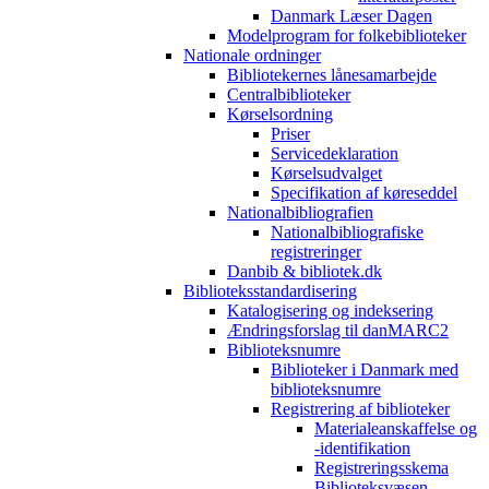
Danmark Læser Dagen
Modelprogram for folkebiblioteker
Nationale ordninger
Bibliotekernes lånesamarbejde
Centralbiblioteker
Kørselsordning
Priser
Servicedeklaration
Kørselsudvalget
Specifikation af køreseddel
Nationalbibliografien
Nationalbibliografiske
registreringer
Danbib & bibliotek.dk
Biblioteksstandardisering
Katalogisering og indeksering
Ændringsforslag til danMARC2
Biblioteksnumre
Biblioteker i Danmark med
biblioteksnumre
Registrering af biblioteker
Materialeanskaffelse og
-identifikation
Registreringsskema
Biblioteksvæsen