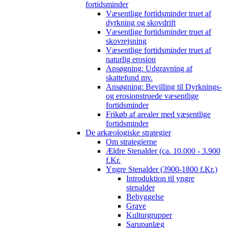
fortidsminder
Væsentlige fortidsminder truet af
dyrkning og skovdrift
Væsentlige fortidsminder truet af
skovrejsning
Væsentlige fortidsminder truet af
naturlig erosion
Ansøgning: Udgravning af
skattefund mv.
Ansøgning: Bevilling til Dyrknings-
og erosionstruede væsentlige
fortidsminder
Frikøb af arealer med væsentlige
fortidsminder
De arkæologiske strategier
Om strategierne
Ældre Stenalder (ca. 10.000 - 3.900
f.Kr.
Yngre Stenalder (3900-1800 f.Kr.)
Introduktion til yngre
stenalder
Bebyggelse
Grave
Kulturgrupper
Sarupanlæg