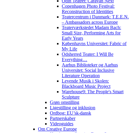
Odin Teatret: Caravan Next
Copenhagen Photo Festival:
Reconstruction of Identities
Teatercentrum i Danmark: T.E.E.N.
– Ambassadors across Europe
Teaterværkstedet Madam Bach:
Small Size, Performing Arts for
Early Years
Københavns Universitet: Fabric of
My Life
Odsherred Teater: I Will Be
Everything…
Aarhus Biblioteker og Aarhus
Universitet: Social Inclusive
Literature Operation
Levende Musik i Skolen:
Blackboard Music Project
Warehouse9: The People's Smart
Sculpture
Grøn omstilling
Ligestilling og inklusion
Ordbog: EU’sk-dansk
Partnerskaber
Videoguides
Om Creative Europe