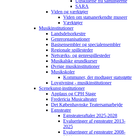
Udskillelse fra samlingerne
SARA
Viden og værktøjer
Viden om statsanerkendte museer
Værktøjer
Musikinstitutioner
Landsdelsorkestre
Genreorganisationer
Basisensembler og specialensembler
Regionale spillesteder
Netværks- og genrespillesteder
Musikalske grundkurser
Øvrige musikinstitutioner
Musikskoler
Kommuner, der modtager statsstøtte
Lovgivning - musikinstitutioner
Scenekunst-institutioner
Applaus og CPH Stage
Fredericia Musicalteater
Det Københavnske Teatersamarbejde
Egnsteatre
Egnsteateraftaler 2025-2028
Evalueringer af egnsteatre 2013-
2025
Evalueringer af egnsteatre 2008-