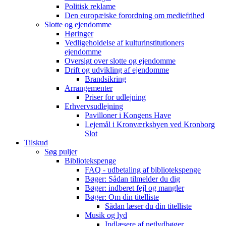
Politisk reklame
Den europæiske forordning om mediefrihed
Slotte og ejendomme
Høringer
Vedligeholdelse af kulturinstitutioners
ejendomme
Oversigt over slotte og ejendomme
Drift og udvikling af ejendomme
Brandsikring
Arrangementer
Priser for udlejning
Erhvervsudlejning
Pavilloner i Kongens Have
Lejemål i Kronværksbyen ved Kronborg
Slot
Tilskud
Søg puljer
Bibliotekspenge
FAQ - udbetaling af bibliotekspenge
Bøger: Sådan tilmelder du dig
Bøger: indberet fejl og mangler
Bøger: Om din titelliste
Sådan læser du din titelliste
Musik og lyd
Indlæsere af netlydbøger