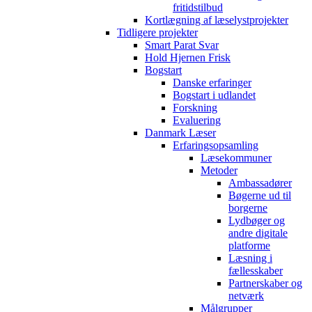
fritidstilbud
Kortlægning af læselystprojekter
Tidligere projekter
Smart Parat Svar
Hold Hjernen Frisk
Bogstart
Danske erfaringer
Bogstart i udlandet
Forskning
Evaluering
Danmark Læser
Erfaringsopsamling
Læsekommuner
Metoder
Ambassadører
Bøgerne ud til
borgerne
Lydbøger og
andre digitale
platforme
Læsning i
fællesskaber
Partnerskaber og
netværk
Målgrupper