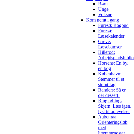
Børn
Unge
Voksne
Kom nemt i gang
Furesø: Bogbud
Furesø:
Læsekalender
Greve:
Læsebamser
Hillerød:
Arbejdspladsbiblio
Horsens: En by,
en bog
København:
Stemmer til et
stumt fag
Randers: Så er
der dessert!
Ringkøbing-
Skjern: Læs igen,
lyst til oplevelser
Aabenraa:
Orienteringsløb
med
litteraturposter