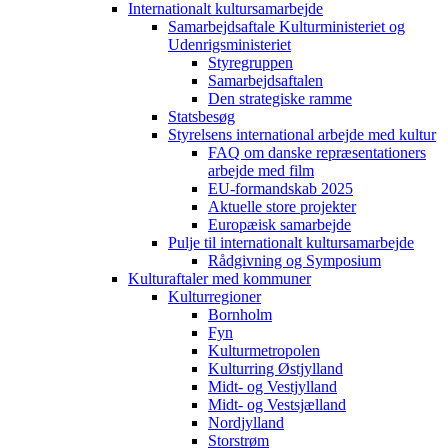
Internationalt kultursamarbejde
Samarbejdsaftale Kulturministeriet og
Udenrigsministeriet
Styregruppen
Samarbejdsaftalen
Den strategiske ramme
Statsbesøg
Styrelsens international arbejde med kultur
FAQ om danske repræsentationers
arbejde med film
EU-formandskab 2025
Aktuelle store projekter
Europæisk samarbejde
Pulje til internationalt kultursamarbejde
Rådgivning og Symposium
Kulturaftaler med kommuner
Kulturregioner
Bornholm
Fyn
Kulturmetropolen
Kulturring Østjylland
Midt- og Vestjylland
Midt- og Vestsjælland
Nordjylland
Storstrøm