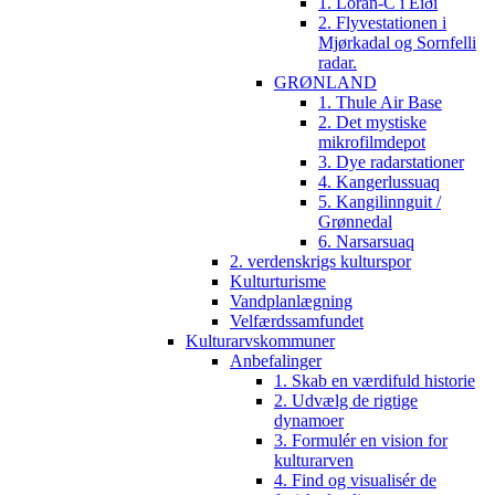
1. Loran-C i Eiði
2. Flyvestationen i
Mjørkadal og Sornfelli
radar.
GRØNLAND
1. Thule Air Base
2. Det mystiske
mikrofilmdepot
3. Dye radarstationer
4. Kangerlussuaq
5. Kangilinnguit /
Grønnedal
6. Narsarsuaq
2. verdenskrigs kulturspor
Kulturturisme
Vandplanlægning
Velfærdssamfundet
Kulturarvskommuner
Anbefalinger
1. Skab en værdifuld historie
2. Udvælg de rigtige
dynamoer
3. Formulér en vision for
kulturarven
4. Find og visualisér de