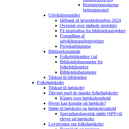
Registreringsskema
betjeningssted
Udviklingsmidler
Idébank til læseglædepuljen 2024
Oversigt over støttede projekter
Få inspiration fra biblioteksprojekter
Formidling af
udviklingspuljeprojekter
Projektafslutning
Biblioteksstatistik
Folkebiblioteker i tal
Biblioteksbarometer for
folkebiblioteker
Biblioteksbarometer
Tilskud til biblioteker
Folkehøjskoler
Tilskud til højskoler
Tilsynet med de danske folkehøjskoler
Klager over højskoleophold
Hvem kan komme på højskole?
Støtte til højskoler og højskoleophold
Specialpædagogisk støtte (SPS) til
elever på højskoler
Lovgivning om folkehøjskoler