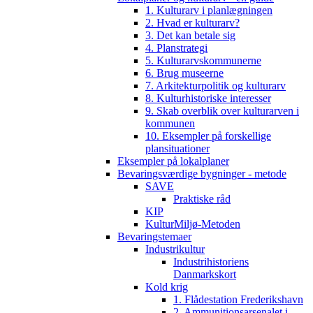
1. Kulturarv i planlægningen
2. Hvad er kulturarv?
3. Det kan betale sig
4. Planstrategi
5. Kulturarvskommunerne
6. Brug museerne
7. Arkitekturpolitik og kulturarv
8. Kulturhistoriske interesser
9. Skab overblik over kulturarven i
kommunen
10. Eksempler på forskellige
plansituationer
Eksempler på lokalplaner
Bevaringsværdige bygninger - metode
SAVE
Praktiske råd
KIP
KulturMiljø-Metoden
Bevaringstemaer
Industrikultur
Industrihistoriens
Danmarkskort
Kold krig
1. Flådestation Frederikshavn
2. Ammunitionsarsenalet i