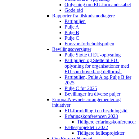
Oplysning om EU-formandskabet
Gode råd
Rapporter fra tilskudsmodtagere
Partipuljen
Pulje A
Pulje B
Pulje C
Forsvarsforbeholdspuljen
Bevillingsoversigter
Pulje Støtte til EU-oplysning
Partipuljen og Støtte til EU-
oplysning for organisationer med
EU som hoved- og delformål
Partipuljen, Pulje A og Pulje B før
2025
Pulje C før 2025
Bevillinger fra diverse puljer
Europa-Nævnets arrangementer og
initiativer
EU-formidling i en brydningstid
Erfaringskonferencen 2023
Tidligere erfaringskonferencer
Fællesprojektet i 2022
Tidligere fællesprojekter
Om Europa-Nævnet