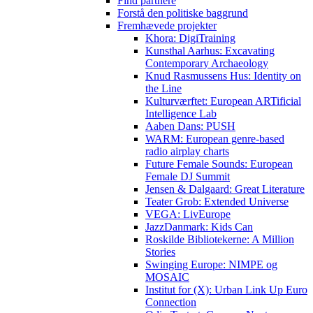
Find partnere
Forstå den politiske baggrund
Fremhævede projekter
Khora: DigiTraining
Kunsthal Aarhus: Excavating
Contemporary Archaeology
Knud Rasmussens Hus: Identity on
the Line
Kulturværftet: European ARTificial
Intelligence Lab
Aaben Dans: PUSH
WARM: European genre-based
radio airplay charts
Future Female Sounds: European
Female DJ Summit
Jensen & Dalgaard: Great Literature
Teater Grob: Extended Universe
VEGA: LivEurope
JazzDanmark: Kids Can
Roskilde Bibliotekerne: A Million
Stories
Swinging Europe: NIMPE og
MOSAIC
Institut for (X): Urban Link Up Euro
Connection