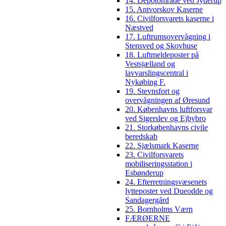
14. Depotområde ved Jyderup
15. Antvorskov Kaserne
16. Civilforsvarets kaserne i
Næstved
17. Luftrumsovervågning i
Stensved og Skovhuse
18. Luftmeldeposter på
Vestsjælland og
lavvarslingscentral i
Nykøbing F.
19. Stevnsfort og
overvågningen af Øresund
20. Københavns luftforsvar
ved Sigerslev og Ejbybro
21. Storkøbenhavns civile
beredskab
22. Sjælsmark Kaserne
23. Civilforsvarets
mobiliseringsstation i
Esbønderup
24. Efterretningsvæsenets
lytteposter ved Dueodde og
Sandagergård
25. Bornholms Værn
FÆRØERNE