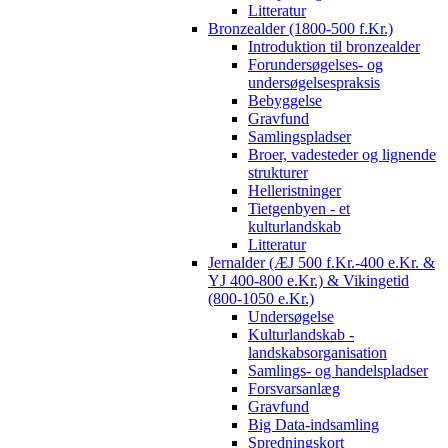
Litteratur
Bronzealder (1800-500 f.Kr.)
Introduktion til bronzealder
Forundersøgelses- og
undersøgelsespraksis
Bebyggelse
Gravfund
Samlingspladser
Broer, vadesteder og lignende
strukturer
Helleristninger
Tietgenbyen - et
kulturlandskab
Litteratur
Jernalder (ÆJ 500 f.Kr.-400 e.Kr. &
YJ 400-800 e.Kr.) & Vikingetid
(800-1050 e.Kr.)
Undersøgelse
Kulturlandskab -
landskabsorganisation
Samlings- og handelspladser
Forsvarsanlæg
Gravfund
Big Data-indsamling
Spredningskort