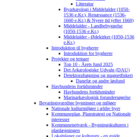
Litteratur
Byarkæologi i Middelalder (1050-
1536 e.Kr.), Renæssance (1536-
1660 e.Kr.) & Nyere tid (efter 1660)
Middelalder - Landbebyggelse
(1050-1536 e.Kr.)
Middelalder - Ødekirker (1050-1536
e.Kr.)
Introduktion til bygherre
Introduktion for bygherre
Projekter og temaer
Top 10 - Årets fund 2025
Det Arkæologiske Udvalg (DAU)
Detektorafsøgning og magnetfiskeri
Danefæ og andre løsfund
Havbundens fortidsminder
Havbundens fortidsminder
Marinarkæologisk forundersøgelse
Bevaringsværdige bygninger og miljøer
Nationale kulturmiljøer i ældre byer
Kommuneplan, Planstrategi og Nationale
interesser
Kommunenetværk - Bygningskulturen i
planlægningen
Lokalplaner og kulturarv - en guide