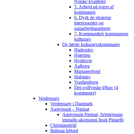
fysiske kvaliteter
5. Arbejd på tværs af
kommunen
6. Dyrk de eksterne
interessenter og
samarbejdspartnere
7. Kommunikér kommunens
kulturarv
De første kulturarvskommuner
Haderslev
Hjørring
Hvidovre
Aalborg
Mariagerfjord
Halsnæs
Vordingborg
Det sydfynske Øhav (4
kommuner)
Verdensarv
Verdensarv i Danmark
Aasivissuit – Nipisat
Aasivissuit-Nipisat, Sermersuup
immallu akornanni Inuit Piniarfii
Christiansfeld
Ilulissat Isfjord