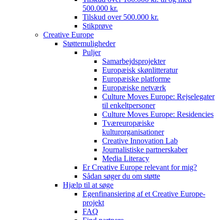
500.000 kr.
Tilskud over 500.000 kr.
Stikprøve
Creative Europe
Støttemuligheder
Puljer
Samarbejdsprojekter
Europæisk skønlitteratur
Europæiske platforme
Europæiske netværk
Culture Moves Europe: Rejselegater
til enkeltpersoner
Culture Moves Europe: Residencies
Tværeuropæiske
kulturorganisationer
Creative Innovation Lab
Journalistiske partnerskaber
Media Literacy
Er Creative Europe relevant for mig?
Sådan søger du om støtte
Hjælp til at søge
Egenfinansiering af et Creative Europe-
projekt
FAQ