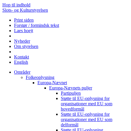
Hop til indhold
Slots- og Kulturstyrelsen
Print siden
Forstør / formindsk tekst
Laes hoejt
Nyheder
Om styrelsen
Kontakt
English
Områder
Folkeoplysning
Europa-Nævnet
Europa-Nævnets puljer
Partipuljen
Støtte til EU-oplysning for
organisationer med EU som
hovedformål
Støtte til EU-oplysning for
organisationer med EU som
delformål
Støtte til EU-oplysning