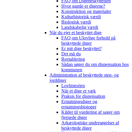
FAQ om Digebeskyttelsen
Hvor gamle er digerne?
Konstruktion og materialer
Kulturhistorisk værdi
Biologisk værdi
Landskabelig værdi
Når du ejer et beskyttet dige
FAQ om Ulovlige forhold på
beskyttede diger
Er mit dige beskyttet?
Det må du
Reetablering
Sådan søger du om dispensation hos
kommunen
Administration af beskyttede sten- og
jorddiger
Lovhistorien
Når et dige er væk
Praksis for dispensation
Erstatningsdiger og
erstatningsbiotoper
Kilder til vurdering af sager om
fjernede diger
Arkæologiske undersøgelser af
beskyttede diger