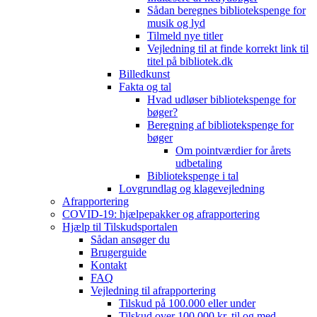
Sådan beregnes bibliotekspenge for
musik og lyd
Tilmeld nye titler
Vejledning til at finde korrekt link til
titel på bibliotek.dk
Billedkunst
Fakta og tal
Hvad udløser bibliotekspenge for
bøger?
Beregning af bibliotekspenge for
bøger
Om pointværdier for årets
udbetaling
Bibliotekspenge i tal
Lovgrundlag og klagevejledning
Afrapportering
COVID-19: hjælpepakker og afrapportering
Hjælp til Tilskudsportalen
Sådan ansøger du
Brugerguide
Kontakt
FAQ
Vejledning til afrapportering
Tilskud på 100.000 eller under
Tilskud over 100.000 kr. til og med