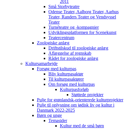
2011
Små Storbyteatre
Odense Teater, Aalborg Teater, Aarhus
Teater, Randers Teater og Vendsyssel
Teater
Turnéteatre og -kompagnier
Udviklingsplatformen for Scenekunst
Teatercentrum
Zoologiske anlæg
Driftstilskud til zoologiske anlæg
Aflæggelse af regnskab
Rådet for zoologiske anlæg
Kultursamarbejde
Forsøg med kulturpas
Bliv kulturpasaktør
Til kulturpasaktører
Om forsøg med kulturpas
Kulturpasforløb
Støttede projekter
Pulje for grønlandsk-orienterede kulturprojekter
Pulje til oplysning om jødisk liv og kultur i
Danmark 2022-2025
Børn og unge
Temasider
Kultur med de små børn