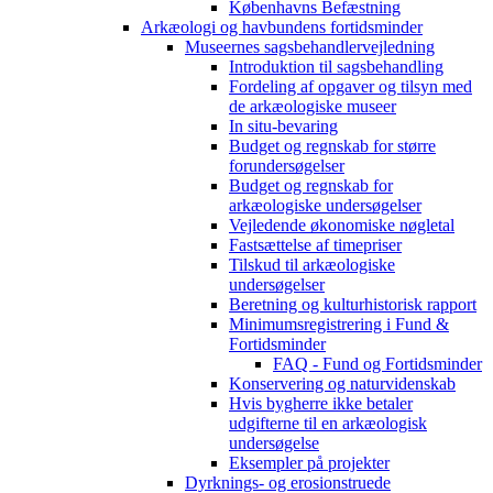
Københavns Befæstning
Arkæologi og havbundens fortidsminder
Museernes sagsbehandlervejledning
Introduktion til sagsbehandling
Fordeling af opgaver og tilsyn med
de arkæologiske museer
In situ-bevaring
Budget og regnskab for større
forundersøgelser
Budget og regnskab for
arkæologiske undersøgelser
Vejledende økonomiske nøgletal
Fastsættelse af timepriser
Tilskud til arkæologiske
undersøgelser
Beretning og kulturhistorisk rapport
Minimumsregistrering i Fund &
Fortidsminder
FAQ - Fund og Fortidsminder
Konservering og naturvidenskab
Hvis bygherre ikke betaler
udgifterne til en arkæologisk
undersøgelse
Eksempler på projekter
Dyrknings- og erosionstruede